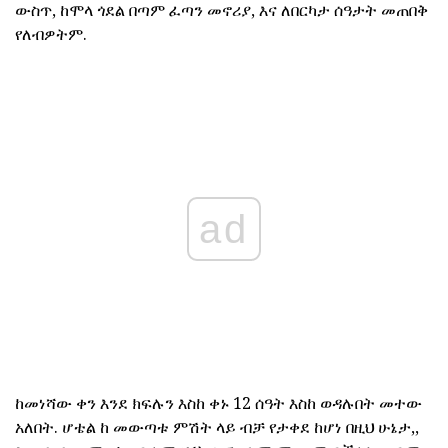
ውስጥ, ከሞላ ጎደል በጣም ፈጣን መኖሪያ, እና ለበርካታ ሰዓታት መጠበቅ
የለብዎትም.
ad
ከመነሻው ቀን እንደ ክፍሉን እስከ ቀኑ 12 ሰዓት እስከ ወዳሉበት መተው
አለበት. ሆቴል ከ መውጣቱ ምሽት ላይ ብቻ የታቀደ ከሆነ በዚህ ሁኔታ,,