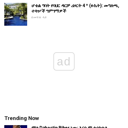
ሆቴል ግባት የባህር ዳርቻ ሪዞርት 4 * (ፉኬት): መግለጫ,
ተጓዦች ግምገማዎች
በመጓዝ ላይ
ad
Trending Now
ማን Dzhastin Biber ነው: እርሱም ተሳክቷል