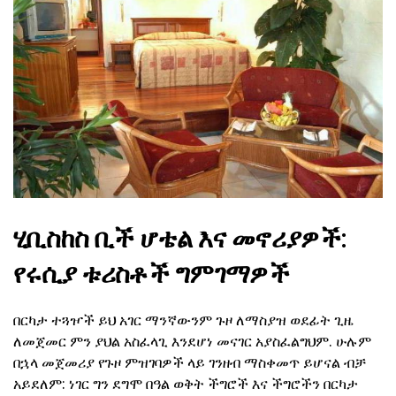
ሂቢስከስ ቢች ሆቴል እና መኖሪያዎች:
የሩሲያ ቱሪስቶች ግምገማዎች
በርካታ ተጓዦች ይህ አገር ማንኛውንም ጉዞ ለማስያዝ ወደፊት ጊዜ
ለመጀመር ምን ያህል አስፈላጊ እንደሆነ መናገር አያስፈልግህም. ሁሉም
በኋላ መጀመሪያ የጉዞ ምዝገባዎች ላይ ገንዘብ ማስቀመጥ ይሆናል ብቻ
አይደለም: ነገር ግን ደግሞ በዓል ወቅት ችግሮች እና ችግሮችን በርካታ