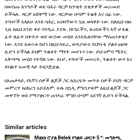
በውስጡ እንግዶች ወደ ባሕሩ ዳርቻ ከጥቂት ደቂቃዎች መራመድ
ይችላሉ. ዳርቻ አሸዋማ ነው. ዳርቻው በጣም ትልቅ እና ሰፊ ነው.
ተጓዦች እላለሁ እንደ ባሕር, አብዛኛውን ጊዜ ወላዋይ ነው. ስለዚህ ብዙ
ጊዜ እዚህ አንድ ቀይ ባንዲራ ያያሉ. በነገራችን, ቱሪስቶችን እኛ ሆቴል
ፊት ለፊት በቀጥታ ወደ ውኃው መሄድ እንደሌለባቸው ማስጠንቀቂያ
ነው. እንደ እውነቱ ከሆነ በዚህ ስፍራ, ወዲያውኑ ደህንነቱ ያልተጠበቀ
ሊሆን ይችላል ይህም ጥልቀት ማየት መሆኑን ነው. ይህ ሀምሳ ሜትር
አቅጣጫ መሄድ የተሻለ ነው. እነሆ, ተጓዦች መሠረት, ጥልቀት ውሃ እና
ይበልጥ አመቺ ላይ ተዘጋጅቷል.
በአጠቃላይ, የእኛን ሰዎች ልጆች ጋር ለእረፍት መጥቶ ሰዎች ይህን ዳርቻ
መምረጥ አበክረን አይደለም. ሁሉ በኋላ, ምክንያቱም እዚህ ልጆች ጋር
መዋኘት ወደ የማያቋርጥ ጠንካራ ሞገድ በጣም አደገኛ ሊሆን ይችላል.
Similar articles
Maxx ሮያል Belek የጎልፍ ሪዞርት 5 *: መግለጫ,