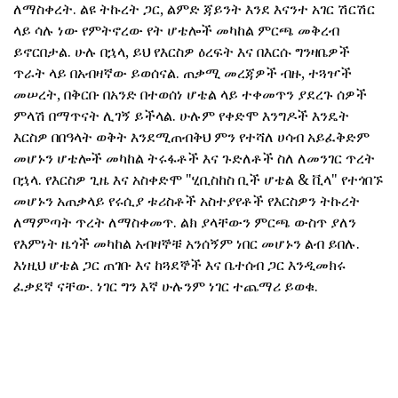
ለማስቀረት. ልዩ ትኩረት ጋር, ልምድ ጃይንት እንደ እናንተ አገር ሽርሽር
ላይ ሳሉ ነው የምትኖረው የት ሆቴሎች መካከል ምርጫ መቅረብ
ይኖርበታል. ሁሉ በኋላ, ይህ የእርስዎ ዕረፍት እና በእርሱ ግንዛቤዎች
ጥራት ላይ በአብዛኛው ይወሰናል. ጠቃሚ መረጃዎች ብዙ, ተጓዦች
መሠረት, በቅርቡ በአንድ በተወሰነ ሆቴል ላይ ተቀመጥን ያደረጉ ሰዎች
ምላሽ በማጥናት ሊገኝ ይችላል. ሁሉም የቀድሞ እንግዶች እንዴት
እርስዎ በበዓላት ወቅት እንደሚጠብቅህ ምን የተሻለ ሀሳብ አይፈቅድም
መሆኑን ሆቴሎች መካከል ትሩፋቶች እና ጉድለቶች ስለ ለመንገር ጥረት
በኋላ. የእርስዎ ጊዜ እና አስቀድሞ "ሂቢስከስ ቢች ሆቴል & ቪላ" የተጎበኙ
መሆኑን አጠቃላይ የሩሲያ ቱሪስቶች አስተያየቶች የእርስዎን ትኩረት
ለማምጣት ጥረት ለማስቀመጥ. ልክ ያላቸውን ምርጫ ውስጥ ያለን
የእምነት ዜጎች መካከል አብዛኞቹ አንሰኝም ነበር መሆኑን ልብ ይበሉ.
እነዚህ ሆቴል ጋር ጠገቡ እና ከጓደኞች እና ቤተሰብ ጋር እንዲመክሩ
ፈቃደኛ ናቸው. ነገር ግን እኛ ሁሉንም ነገር ተጨማሪ ይወቁ.