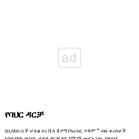
ad
የባህር ዳርቻ
ሂቢስከስ ቢች ሆቴል እና ቪላ 4 የማያከራክር ጥቅም * ብዙ ቱሪስቶች
አስተያየት ውስጥ, ሆቴል ዳርቻ ላይ የሚገኝ መሆኑ ነው. ስለዚህ,