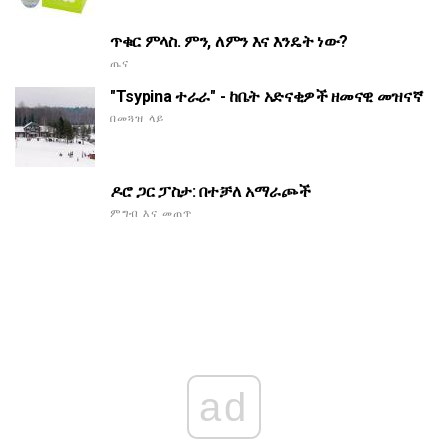
ጥቁር ምላስ. ምን, ለምን እና እንዴት ነው?
ጤና
"Tsypina ተራራ" - ከቤት አድናቂዎች ዘመናዊ መዝናኛ
በመጓዝ ላይ
ዶሮ ጋር ፓስታ: በተቻለ አማራጮች
ምግብ እና መጠጥ
ad