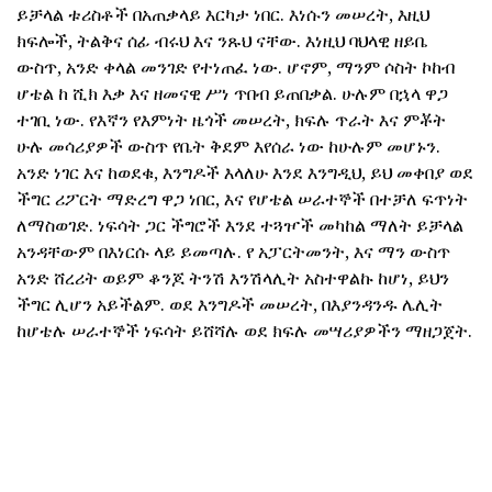
ይቻላል ቱሪስቶች በአጠቃላይ እርካታ ነበር. እነሱን መሠረት, እዚህ
ክፍሎች, ትልቅና ሰፊ ብሩህ እና ንጹህ ናቸው. እነዚህ ባህላዊ ዘይቤ
ውስጥ, አንድ ቀላል መንገድ የተነጠፈ ነው. ሆኖም, ማንም ሶስት ኮከብ
ሆቴል ከ ሺክ እቃ እና ዘመናዊ ሥነ ጥበብ ይጠበቃል. ሁሉም በኋላ ዋጋ
ተገቢ ነው. የእኛን የእምነት ዜጎች መሠረት, ክፍሉ ጥራት እና ምቾት
ሁሉ መሳሪያዎች ውስጥ የቤት ቅደም እየሰራ ነው ከሁሉም መሆኑን.
አንድ ነገር እና ከወደቁ, እንግዶች እላለሁ እንደ እንግዲህ, ይህ መቀበያ ወደ
ችግር ሪፖርት ማድረግ ዋጋ ነበር, እና የሆቴል ሠራተኞች በተቻለ ፍጥነት
ለማስወገድ. ነፍሳት ጋር ችግሮች እንደ ተጓዦች መካከል ማለት ይቻላል
አንዳቸውም በእነርሱ ላይ ይመጣሉ. የ አፓርትመንት, እና ማን ውስጥ
አንድ ሸረሪት ወይም ቆንጆ ትንሽ እንሽላሊት አስተዋልኩ ከሆነ, ይህን
ችግር ሊሆን አይችልም. ወደ እንግዶች መሠረት, በእያንዳንዱ ሌሊት
ከሆቴሉ ሠራተኞች ነፍሳት ይሸሻሉ ወደ ክፍሉ መሣሪያዎችን ማዘጋጀት.