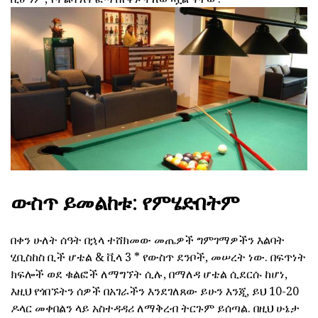
ውስጥ ይመልከቱ: የምሄድበትም
በቀን ሁለት ሰዓት በኋላ ተሸክመው መጤዎች ግምገማዎችን እልባት
ሂቢስከስ ቢች ሆቴል & ቪላ 3 * የውስጥ ደንቦች, መሠረት ነው. በፍጥነት
ክፍሎች ወደ ቁልፎች ለማግኘት ሲሉ, በማለዳ ሆቴል ሲደርሱ ከሆነ,
እዚህ የጎበኙትን ሰዎች በአገራችን እንደገለጸው ይሁን እንጂ, ይህ 10-20
ዶላር መቀበልን ላይ አስተዳዳሪ ለማቅረብ ትርጉም ይሰጣል. በዚህ ሁኔታ