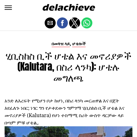
,
በመጓዝ ላይ
ሆቴሎች
ሂቢስከስ ቢች ሆቴል እና መኖሪያዎች
(Kalutara, በስሪ ላንካ): ሆቴሉ
መግለጫ
አንድ ለእረፍት የሚሆን ቦታ ከሆነ, በስሪ ላንካ መርጠዋል እና በጀት
እየፈለጉ ነበር; ነገር ግን የታቀደውን ግምገማ ሂቢስከስ ቢች ሆቴል እና
መኖሪያዎች (Kalutara) የሆነ ተስማሚ ስሪት ውስጥ ዳርቻው ላይ
በጣም ምቹ ሆቴል,.