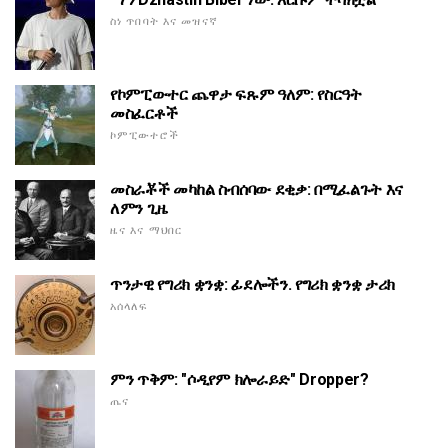
ስነ ጥበባት እና መዝናኛ
የኮምፒውተር ጨዋታ ፍጹም ዓለም: የስርዓት
መስፈርቶች
ኮምፒውተሮች
መስራቾች መካከል ስብሰባው ደቂቃ: በሚፈልጉት እና
ለምን ጊዜ
ዜና እና ማህበር
ጥንታዊ የግሪክ ቋንቋ: ፊደሎችን. የግሪክ ቋንቋ ታሪክ
አሰላለፍ
ምን ጥቅም: "ሶዲየም ክሎራይድ" Dropper?
ጤና