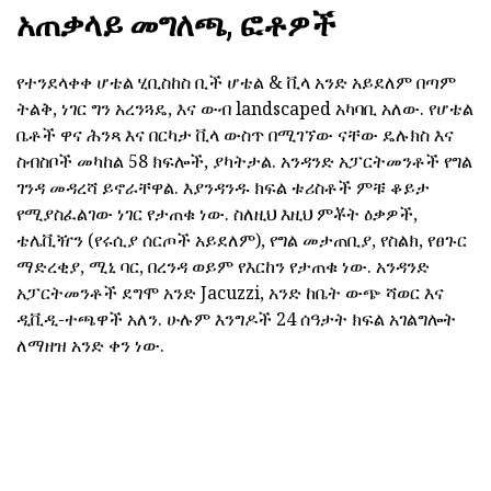
አጠቃላይ መግለጫ, ፎቶዎች
የተንደላቀቀ ሆቴል ሂቢስከስ ቢች ሆቴል & ቪላ አንድ አይደለም በጣም
ትልቅ, ነገር ግን አረንጓዴ, እና ውብ landscaped አካባቢ አለው. የሆቴል
ቤቶች ዋና ሕንጻ እና በርካታ ቪላ ውስጥ በሚገኘው ናቸው ዴሉክስ እና
ስብስቦች መካከል 58 ክፍሎች, ያካትታል. አንዳንድ አፓርትመንቶች የግል
ገንዳ መዳረሻ ይኖራቸዋል. እያንዳንዱ ክፍል ቱሪስቶች ምቹ ቆይታ
የሚያስፈልገው ነገር የታጠቁ ነው. ስለዚህ እዚህ ምቾት ዕቃዎች,
ቴሌቪዥን (የሩሲያ ሰርጦች አይደለም), የግል መታጠቢያ, የስልክ, የፀጉር
ማድረቂያ, ሚኒ ባር, በረንዳ ወይም የእርከን የታጠቁ ነው. አንዳንድ
አፓርትመንቶች ደግሞ አንድ Jacuzzi, አንድ ከቤት ውጭ ሻወር እና
ዲቪዲ-ተጫዋች አለን. ሁሉም እንግዶች 24 ሰዓታት ክፍል አገልግሎት
ለማዘዝ አንድ ቀን ነው.