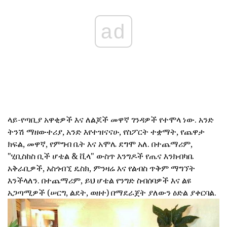
ad
ላይ-የጣቢያ አዋቂዎች እና ለልጆች መዋኛ ገንዳዎች የተሞላ ነው. አንድ
ትንሽ ማዘውተሪያ, አንድ እየተዝናናሁ, የስፖርት ተቋማት, የጨዋታ
ክፍል, መዋኛ, የምግብ ቤት እና አሞሌ ደግሞ አለ. በተጨማሪም,
"ሂቢስከስ ቢች ሆቴል & ቪላ" ውስጥ እንግዶች የጤና እንክብካቤ
አቅራቢዎች, አስጎብኚ ዴስክ, ምንዛሬ እና የልብስ ጥቅም ማግኘት
እንችላለን. በተጨማሪም, ይህ ሆቴል የንግድ ስብሰባዎች እና ልዩ
አጋጣሚዎች (ሠርግ, ልደት, ወዘተ) በማደራጀት ያለውን ዕድል ያቀርባል.