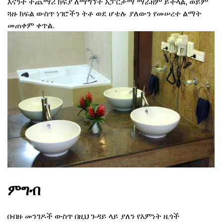
እናንተ ተጨማሪ ክፍያ ለማግኘት አፓርታማ ማራዘም ይችላል, ወይም
ጓዙ ክፍል ውስጥ ነገሮችን ትቶ ወደ ሆቴሉ ያለውን የመሠረተ ልማት
መጠቀም ቀጥል.
ምግብ
በብዙ መንገዶች ውስጥ በዚህ ጉዳይ ላይ ያለን የእምነት ዜጎች