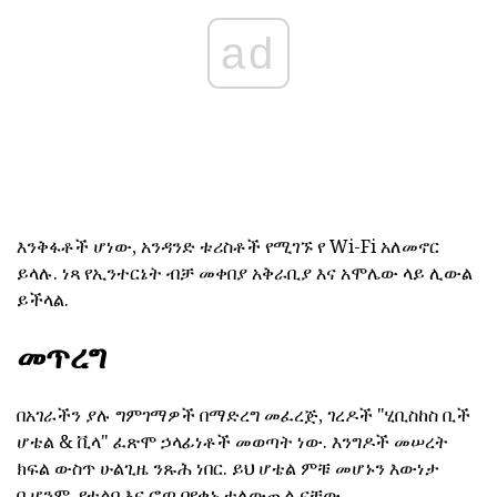
ad
እንቅፋቶች ሆነው, አንዳንድ ቱሪስቶች የሚገኙ የ Wi-Fi አለመኖር
ይላሉ. ነጻ የኢንተርኔት ብቻ መቀበያ አቅራቢያ እና አሞሌው ላይ ሊውል
ይችላል.
መጥረግ
በአገራችን ያሉ ግምገማዎች በማድረግ መፈረጅ, ገረዶች "ሂቢስከስ ቢች
ሆቴል & ቪላ" ፈጽሞ ኃላፊነቶች መወጣት ነው. እንግዶች መሠረት
ክፍል ውስጥ ሁልጊዜ ንጹሕ ነበር. ይህ ሆቴል ምቹ መሆኑን እውነታ
ቢሆንም, የተልባ እና ፎጣ በየቀኑ ተለውጧል ናቸው.