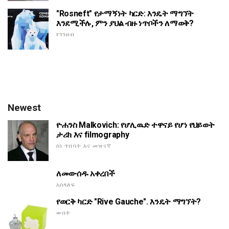
"Rosneft" የታማኝነት ካርድ: እንዴት ማግኘት
እንደሚችሉ, ምን ያህል ብዙ ነጥቦችን ለማወቅ?
የገንዘብ
Newest
ዮሐንስ Malkovich: የሆሊዉድ ተዋናይ የሆነ የህይወት
ታሪክ እና filmography
ስነ ጥበባት እና መዝናኛ
ለመውሰዱ አቀረበች
አሰላለፍ
የወርቅ ካርድ "Rive Gauche". እንዴት ማግኘት?
ውበት