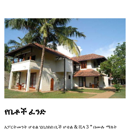
የቤቶች ፈንድ
አፓርትመንት ሆቴል ሂቢስከስ ቢች ሆቴል & ቪላ 3 * በሙሉ ማለት