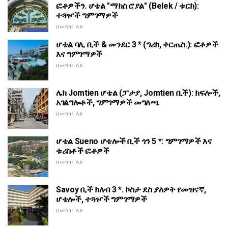
ፎቶዎችን. ሆቴል "ማክስ ሮያል" (Belek / ቱርክ):
ተጓዦች ግምገማዎች
በመጓዝ ላይ
ሆቴል ባሊ ቢች & መንደር 3 * (ግሪክ, ቀርጤስ.): ፎቶዎች
እና ግምገማዎች
በመጓዝ ላይ
ሌክ Jomtien ሆቴል (ፓታያ, Jomtien ቢች): ክፍሎች,
አገልግሎቶች, ግምገማዎች መግለጫ
በመጓዝ ላይ
ሆቴል Sueno ሆቴሎች ቢች ጎን 5 *: ግምገማዎች እና
ቱሪስቶች ፎቶዎች
በመጓዝ ላይ
Savoy ቢች ክለብ 3 *. ኮስታ ደስ ያለዎት የመዝናኛ,
ሆቴሎች, ተጓዦች ግምገማዎች
በመጓዝ ላይ