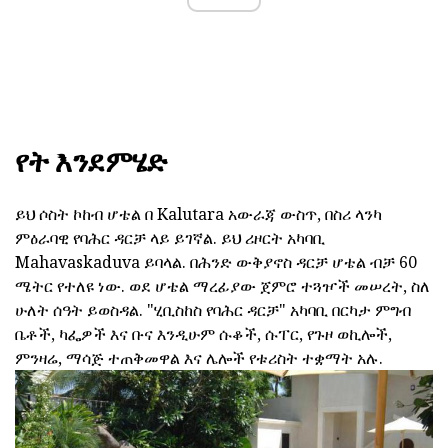
የት እንደምሄድ
ይህ ሶስት ኮከብ ሆቴል በ Kalutara አውራጃ ውስጥ, በስሪ ላንካ
ምዕራባዊ የባሕር ዳርቻ ላይ ይገኛል. ይህ ሪዞርት አካባቢ
Mahavaskaduva ይባላል. በሕንድ ውቅያኖስ ዳርቻ ሆቴል ብቻ 60
ሜትር የተለዩ ነው. ወደ ሆቴል ማረፊያው ጀምሮ ተጓዦች መሠረት, ስለ
ሁለት ሰዓት ይወስዳል. "ሂቢስከስ የባሕር ዳርቻ" አካባቢ በርካታ ምግብ
ቤቶች, ካፌዎች እና ቡና እንዲሁም ሱቆች, ሱፐር, የጉዞ ወኪሎች,
ምንዛሬ, ማሳጅ ተጠቅመዋል እና ሌሎች የቱሪስት ተቋማት አሉ.