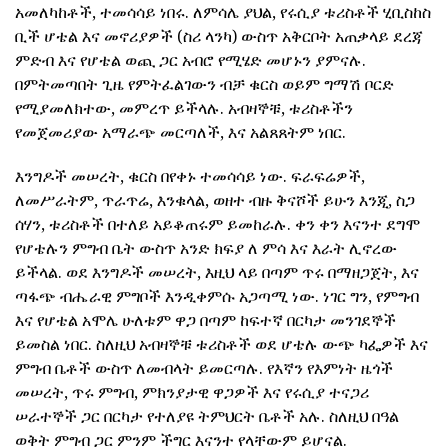
አመለካከቶች, ተመሳሳይ ነበሩ. ለምሳሌ ያህል, የሩሲያ ቱሪስቶች ሂቢስከስ
ቢች ሆቴል እና መኖሪያዎች (ስሪ ላንካ) ውስጥ አቅርቦት አጠቃላይ ደረጃ
ምድብ እና የሆቴል ወጪ ጋር አብሮ የሚሄድ መሆኑን ያምናሉ.
በምትመጣበት ጊዜ የምትፈልገውን ብቻ ቁርስ ወይም ግማሽ ቦርድ
የሚያመለክተው, መምረጥ ይችላሉ. አብዛኞቹ, ቱሪስቶችን
የመጀመሪያው አማራጭ መርጣለች, እና አልጸጸትም ነበር.
እንግዶች መሠረት, ቁርስ በየቀኑ ተመሳሳይ ነው. ፍራፍሬዎች,
ለመሥራትም, ጥራጥሬ, እንቁላል, ወዘተ ብዙ ቅናሾች ይሁን እንጂ, ስጋ
ሰሃን, ቱሪስቶች በተለይ አይቆጠሩም ይመከራሉ. ቀን ቀን እናንተ ደግሞ
የሆቴሉን ምግብ ቤት ውስጥ አንድ ክፍያ ለ ምሳ እና እራት ሊኖረው
ይችላል. ወደ እንግዶች መሠረት, እዚህ ላይ በጣም ጥሩ በማዘጋጀት, እና
ጣፋጭ ብሔራዊ ምግቦች እንዲቀምሱ አጋጣሚ ነው. ነገር ግን, የምግብ
እና የሆቴል አሞሌ ሁለቱም ዋጋ በጣም ከፍተኛ በርካታ መንገደኞች
ይመስል ነበር. ስለዚህ አብዛኞቹ ቱሪስቶች ወደ ሆቴሉ ውጭ ካፌዎች እና
ምግብ ቤቶች ውስጥ ለመብላት ይመርጣሉ. የእኛን የእምነት ዜጎች
መሠረት, ጥሩ ምግብ, ምክንያታዊ ዋጋዎች እና የሩሲያ ተናጋሪ
ሠራተኞች ጋር በርካታ የተለያዩ ትምህርት ቤቶች አሉ. ስለዚህ በዓል
ወቅት ምግብ ጋር ምንም ችግር እናንተ የላቸውም ይሆናል.