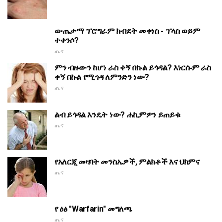
ውጤታማ ፕሮግራም ክብደት መቀነስ - ፕላስ ወይም
ተቀንሶ?
ጤና
ምን ብዙውን ከሆነ ራስ ቀኝ በኩል ይጎዳል? እነርሱም ራስ
ቀኝ በኩል የሚጎዳ ለምንድን ነው?
ጤና
ልብ ይጎዳል እንዴት ነው? ሐኪምዎን ይጠይቁ
ጤና
የአለርጂ መዛባት መንስኤዎች, ምልክቶች እና ህክምና
ጤና
የ ዕፅ "Warfarin" መግለጫ
ጤና