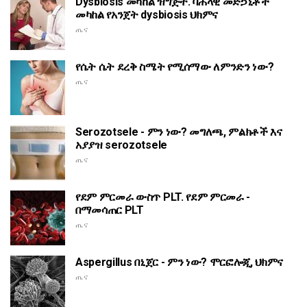
Dysbiosis መካከል ዝግጅት. ባሕላዊ መድኃኒቶች
መካከል የአንጀት dysbiosis ህክምና
ጤና
የሴት ሴት ደረቅ ስሜት የሚሰማው ለምንድን ነው?
ጤና
Serozotsele - ምን ነው? መግለጫ, ምልክቶች እና
አያያዝ serozotsele
ጤና
የደም ምርመራ ውስጥ PLT. የደም ምርመራ -
በማመሳጠር PLT
ጤና
Aspergillus በኒጀር - ምን ነው? ሞርፎሎጂ, ህክምና
ጤና