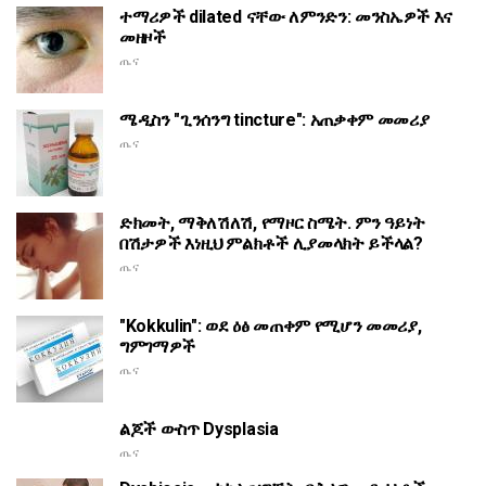
ተማሪዎች dilated ናቸው ለምንድን: መንስኤዎች እና
መዘዞች
ጤና
ሜዲስን "ጊንሰንግ tincture": አጠቃቀም መመሪያ
ጤና
ድክመት, ማቅለሽለሽ, የማዞር ስሜት. ምን ዓይነት
በሽታዎች እነዚህ ምልክቶች ሊያመላክት ይችላል?
ጤና
"Kokkulin": ወደ ዕፅ መጠቀም የሚሆን መመሪያ,
ግምገማዎች
ጤና
ልጆች ውስጥ Dysplasia
ጤና