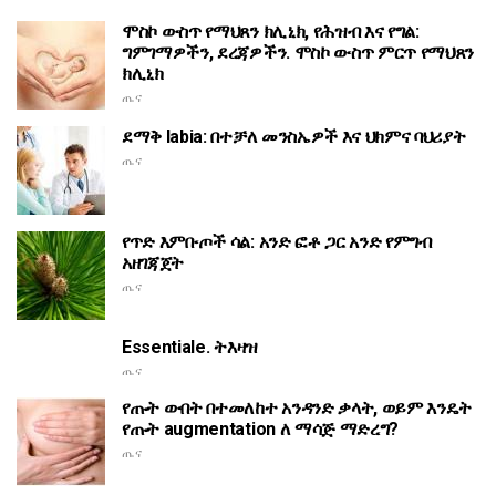
ሞስኮ ውስጥ የማህጸን ክሊኒክ, የሕዝብ እና የግል:
ግምገማዎችን, ደረጃዎችን. ሞስኮ ውስጥ ምርጥ የማህጸን
ክሊኒክ
ጤና
ደማቅ labia: በተቻለ መንስኤዎች እና ህክምና ባህሪያት
ጤና
የጥድ እምቡጦች ሳል: አንድ ፎቶ ጋር አንድ የምግብ
አዘገጃጀት
ጤና
Essentiale. ትእዛዝ
ጤና
የጡት ውበት በተመለከተ አንዳንድ ቃላት, ወይም እንዴት
የጡት augmentation ለ ማሳጅ ማድረግ?
ጤና