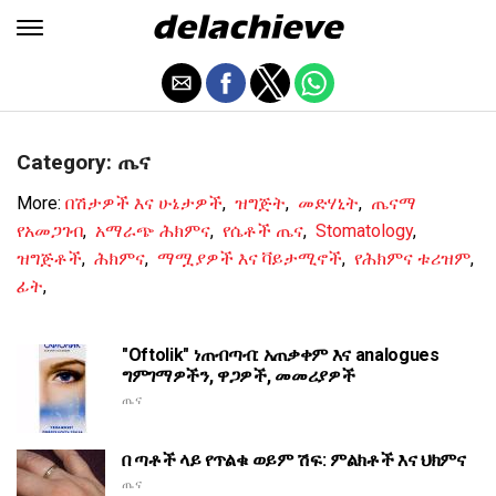
Category: ጤና
More:
በሽታዎች እና ሁኔታዎች
,
ዝግጅት
,
መድሃኒት
,
ጤናማ
የአመጋገብ
,
አማራጭ ሕክምና
,
የሴቶች ጤና
,
Stomatology
,
ዝግጅቶች
,
ሕክምና
,
ማሟያዎች እና ቫይታሚኖች
,
የሕክምና ቱሪዝም
,
ፊት
,
"Oftolik" ነጠብጣብ: አጠቃቀም እና analogues
ግምገማዎችን, ዋጋዎች, መመሪያዎች
ጤና
በ ጣቶች ላይ የጥልቁ ወይም ሽፍ: ምልክቶች እና ህክምና
ጤና