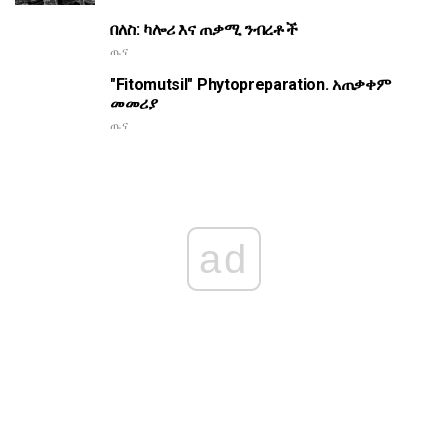
በለስ: ካሎሪ እና ጠቃሚ ንብረቶች
ጤና
"Fitomutsil" Phytopreparation. አጠቃቀም
መመሪያ
ጤና
ad