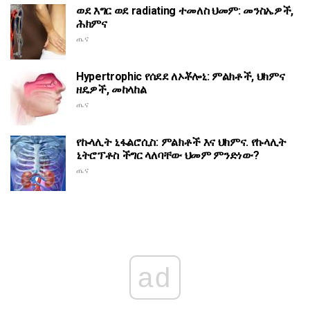
ወደ እግር ወደ radiating ተመለስ ህመም: መንስኤዎች,
ሕክምና
ጤና
Hypertrophic የሰደደ ለኦቾሎኒ: ምልክቶች, ህክምና
ዘዴዎች, መከላከል
ጤና
የኩላሊት ኒፋልሮሲስ: ምልክቶች እና ህክምና. የኩላሊት
ኒትሮፕቶስ ችግር ላለባቸው ህመም ምንድነው?
ጤና
ad