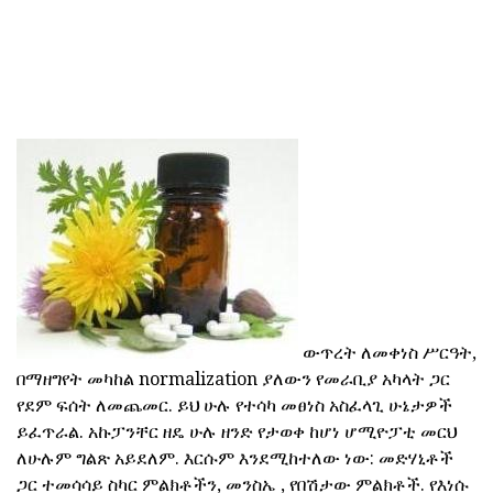
ውጥረት ለመቀነስ ሥርዓት,
በማዘግየት መካከል normalization ያለውን የመራቢያ አካላት ጋር
የደም ፍሰት ለመጨመር. ይህ ሁሉ የተሳካ መፀነስ አስፈላጊ ሁኔታዎች
ይፈጥራል. አኩፓንቸር ዘዴ ሁሉ ዘንድ የታወቀ ከሆነ ሆሚዮፓቲ መርህ
ለሁሉም ግልጽ አይደለም. እርሱም እንደሚከተለው ነው: መድሃኒቶች
ጋር ተመሳሳይ ስካር ምልክቶችን, መንስኤ , የበሽታው ምልክቶች. የእነሱ