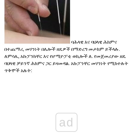
ባሕላዊ እና ባህላዊ ሕክምና
በተጨማሪ, መሃንነት በሌሎች ዘዴዎች በማድረግ መታከም ይችላሉ.
ለምሳሌ, አኩፓንክቸር እና የሆሚዮፓቲ ወኪሎች ለ. የመጀመሪያው ዘዴ
ባህላዊ ቻይንኛ ሕክምና ጋር ይዛመዳል. አኩፓንቸር መሃንነት የሚከተሉት
ጥቅሞች አሉት:
ad