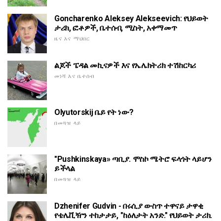
Goncharenko Aleksey Alekseevich: የህይወት
ታሪክ, ፎቶዎች, ቤተሰብ, ሚስት, አቀማመጥ
ዜና እና ማህበር
ልጆች ፔዳል መኪናዎች እና የኤሌክትሪክ ተሽከርካሪ
መነሻ እና ቤተሰብ
Olyutorskij ቤይ የት ነው?
በመጓዝ ላይ
"Pushkinskaya» ጣቢያ. ሞስኮ ሜትሮ ፍላጎት ላይሆን
ይችላል
በመጓዝ ላይ
Dzhenifer Gudvin - በሩሲያ ውስጥ ተዋናይ ታዋቂ
የቴሌቪዥን ተከታታይ, "ከዕለታት አንድ." የህይወት ታሪክ.