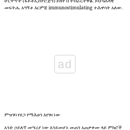
ሆርሞኖች (ፋይቶኢስትሮጅን) ይዘት በ ተብራርተዋል. ይህ ባሕላዊ
መፍትሔ አግኝቶ እርምጃ immunostimulating ተሕዋሳት አለው.
ad
ምዝገባ የደጋ የማሕፀን እየገዛ ነው
አንድ ኃይለኛ መሣሪያ ነው እንደመሆኑ መጠን አጠቃቀሙ ላይ ምክሮች