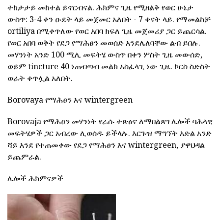
ተከታታይ መከተል ይኖርብናል. ሕክምና ጊዜ የሚዘልቅ የወር ሁኔታ
ውስጥ: 3-4 ቀን ዑደት ላይ መጀመር አለበት - 7 ቀናት ላይ. የማመልከቻ
ortiliya በሚቀጥለው የወር አበባ ክፍለ ጊዜ መጀመሪያ ጋር ይጨርሳል.
የወር አበባ ወቅት የደጋ የማሕፀን መወሰድ እንደሌለባቸው ልብ ይበሉ.
መሃንነት አንድ 100 ሚሊ መፍትሄ ውስጥ በቀን ሦስት ጊዜ መውሰድ,
ወይም tincture 40 ነጠብጣብ መልክ አስፈላጊ ነው ጊዜ. ኮርስ ስድስት
ወራት ቀጥሏል አለበት.
Borovaya የማሕፀን እና wintergreen
Borovaja የማሕፀን መሃንነት የራሱ ተጽዕኖ ለማበልጸግ ሌሎች ባሕላዊ
መፍትሄዎች ጋር አብረው ሊወሰዱ ይችላሉ. እርጉዝ ማግኘት እድል አንድ
ሻይ እንደ የተጠመቀው የደጋ የማሕፀን እና wintergreen, ያዋህዳል
ይጨምራል.
ሌሎች ሕክምናዎች