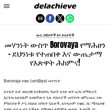
,
ጤና
በሽታዎች እና ሁኔታዎች
መሃንነት ውስጥ Borovaya የማሕፀን
- ደህንነቱ የተጠበቀ እና ውጤታማ
የእጽዋት ሕክምና!
Borovaja ነባዘር (ortiliya) መሃንነት
አንዲት ሴት ወሲባዊ እንቅስቃሴ ዓመት አንድ ወጥ አጋር በማድረግ
እርጉዝ አይደለም አብዛኛውን ጊዜ ዶክተሮች መሃንነት በምርመራ ነው.
ምክንያቶች ሥር የሰደደ ብግነት ሂደቶች, እንዲሁም ነባዘር ጋር ሜካኒካዊ
ጉዳት ሆኖ ሊሆን ይችላል. የማህጸን ልምምድ ውስጥ, ሕዝቦች ጋር