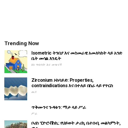
Trending Now
Isometric ትንበያ እና መስመራዊ አመለካከት ላይ አንድ
ቤት መሳል እንዴት
ስነ ጥበባት እና መዝናኛ
Zirconium ኦክሳይድ: Properties,
contraindications እና በተለይ በስራ ላይ የጥርስ
ጤና
ጥቅሙንና ጉዳቱን: ማታ ላይ ሥራ
ሥራ
ቦሪስ ፒዮሮቭስኪ: የህይወት ታሪክ, ቤተሰብ, መልካምነት,