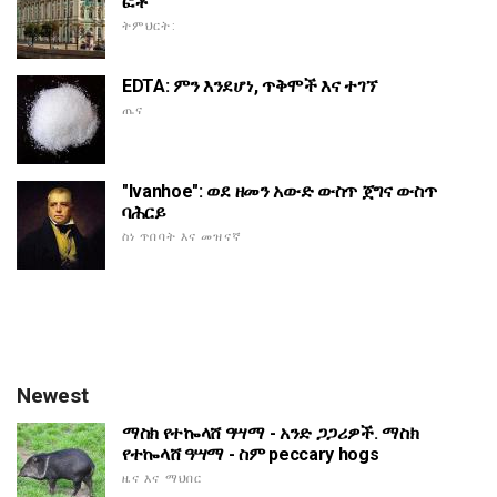
ፎቶ
ትምህርት:
EDTA: ምን እንደሆነ, ጥቅሞች እና ተገኘ
ጤና
"Ivanhoe": ወደ ዘመን አውድ ውስጥ ጀግና ውስጥ
ባሕርይ
ስነ ጥበባት እና መዝናኛ
Newest
ማስክ የተኰላሸ ዓሣማ - አንድ ጋጋሪዎች. ማስክ
የተኰላሸ ዓሣማ - ስም peccary hogs
ዜና እና ማህበር