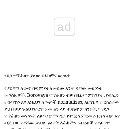
ad
የደጋ የማሕፀን ያለው የሕክምና ውጤት
የሆርሞን ለውጥ በጣም የተለመደው አንዱ ናቸው መሀንነት
መንስኤዎች. Borovaya የማሕፀን ብቻ በዚህም ምክንያት, የወሊድ
ተበጣጥሶ እና እነዚህን ለውጦች normalizes, እርግዝና የሚከሰተው.
ይህ ቡቃያ ጉልህ የሆርሞን መጠን ላይ ተጽዕኖ ምክንያት, የ የደጋ
የማሕፀን መሃንነት ልዩ የሆርሞን ዳራ የተሟላ ምርመራ በኋላ ብቻ እና
ብቻ ነው የተሾሙ ይገባል. ዕፅዋት ለሕክምና ንብረቶች የተፈጥሮ