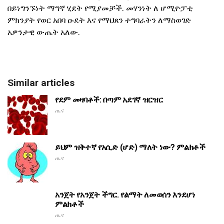
በይነግንኙነት ማግኛ ሂደት የሚያመቻች. መሃንነት ለ ሆሚዮፓቲ
ምክንያት የወር አበባ ዑደት እና የማህጸን ተግባራትን ለማስወገድ
አዎንታዊ ውጤት አለው.
Similar articles
የደም መዛባቶች: በጣም አደገኛ ዝርዝር
ጤና
ይህም ዝቅተኛ የአሲድ (ሆድ) ማለት ነው? ምልክቶች
ጤና
አንጀት የአንጀት ችግር. የልማት ለመወሰን እንደሆነ
ምልክቶች
ጤና