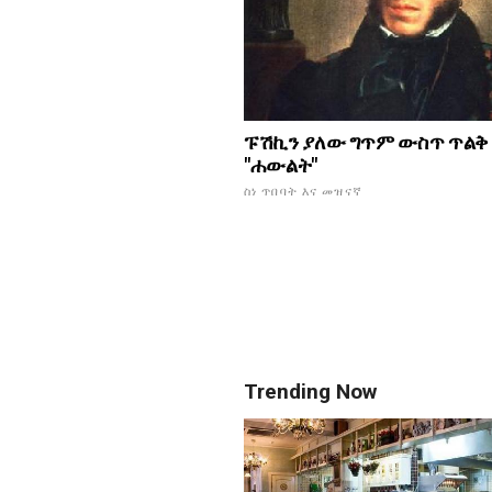
ፑሽኪን ያለው ግጥም ውስጥ ጥልቅ
"ሐውልት"
ስነ ጥበባት እና መዝናኛ
Trending Now