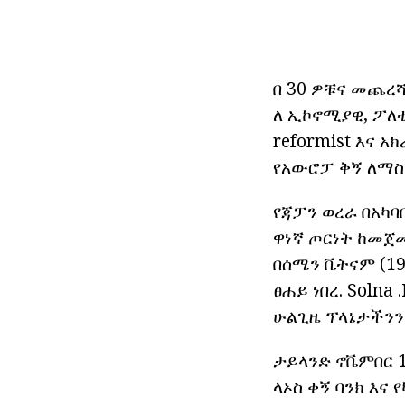
በ 30 ዎቹና መጨረሻ
ለ ኢኮኖሚያዊ, ፖለ
reformist እና 
የአውሮፓ ቅኝ ለማስቆ
የጃፓን ወረራ በአካ
ዋነኛ ጦርነት ከመጀመ
በሰሜን ቬትናም (1
ፀሐይ ነበረ. Soln
ሁልጊዜ ፕላኔታችንን 
ታይላንድ ኖቬምበር 1
ላኦስ ቀኝ ባንክ እና