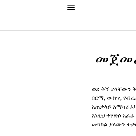
መጀመሪ
ወደ ቅኝ ያላቸውን ቅ
በርማ, ውስጥ, የብሪ
አጠቃላይ አማካሪ አካ
እነዚህ ተሃድሶ አፈ
መካከል ያለውን ተቃ