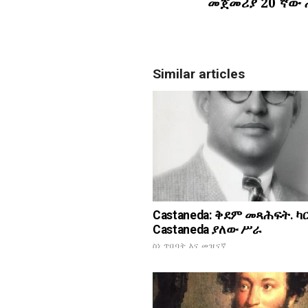
መጀመሪያ 20 ኛው 
Similar articles
Castaneda: ቅደም መጻሕፍት. ካ
Castaneda ያለው ሥራ
ስነ ጥበባት እና መዝናኛ