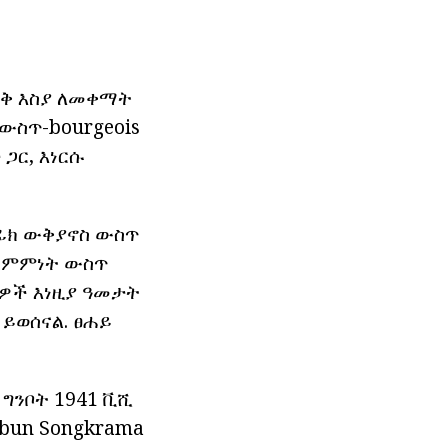
ራቅ እስያ ለመቀማት
ውስጥ-bourgeois
ጋር, እነርሱ
ስፊክ ውቅያኖስ ውስጥ
ር ስምምነት ውስጥ
ሰዎች እነዚያ ዓመታት
 ይወሰናል. ፀሐይ
ግንቦት 1941 ቪሺ
ibun Songkrama