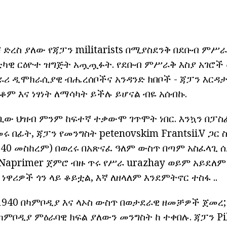
 ድረስ ያለው የጃፓን militarists በሚያስደንቅ በደቡብ ምሥ
ቲካዊ ርዕዮተ ዝግጅት አጧጧፉት. የደቡብ ምሥራቅ እስያ አገሮች 
አክራሪ ዲሞክራሲያዊ ብሔረሰቦችና አንዳንድ ክበቦች - ጃፓን እርዳታ 
ም እና ነፃነት ለማሳካት ይችሉ ይሆናል ብዬ አሰብኩ.
ባቢው ህዝብ ምንም ከፍተኛ ተቃውሞ ገጥሞት ነበር. እንኳን በፓ
ሩ በፊት, ጃፓን የመንግስት petenovskim Frantsii.V ጋ
940 መስከረም) በወረሩ በአጽናፈ ዓለም ውስጥ በጣም አስፈላጊ 
a .Naprimer ጀምሮ ብዙ ጥሩ የሥራ urazhay ወይም አይደለም
ነዋሪዎች ጎን ላይ ቆይቷል, እኛ ለዘላለም እንደምትኖር ተስፋ ..
940 በካምቦዲያ እና ላኦስ ውስጥ በወታደራዊ ዘመቻዎች ጀመረ; 
 የካምቦዲያ ምዕራባዊ ክፍል ያለውን መንግስት ከ ተቀበሉ. ጃፓን P