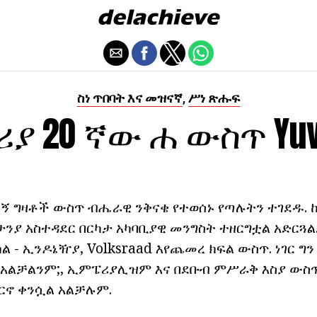
ስነ ጥበባት እና መዝናኛ
ሥነ ጽሑፍ
,
ያ 20 ኛው ሐ ውስጥ Yuv
ኝ ግዛቶች ውስጥ ብሔራዊ ንቅናቄ የተወሰኑ የጣሉትን ተገደዱ. 
ታንያ አስተዳደር በርካታ አካባቢያዊ መንግስት ተዘርግቷል አድርጓል
ል - ኢንዶኔዥያ, Volksraad እየጨመረ ክፍል ውስጥ. ነገር ግ
ራ አልቻልንም;, ኢምፔሪያሊዝም እና በደቡብ ምሥራቅ እስያ ውስጥ
ርኖ ቀንሷል አልቻሉም.