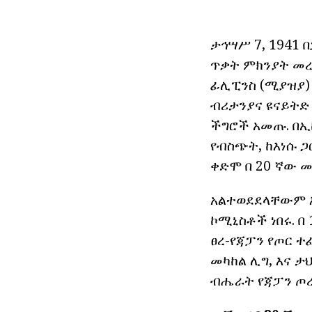
ታኅሣሥ 7, 1941 
ጥቃት ምክንያት መረመ
ፊሊፒንስ (ሚያዝያ) ነ
ብሪታንያና ዩናይትድ 
ችግሮች አመጡ. በኢኮ
የብስጭት, ከእነሱ ጋ
ቀድሞ በ 20 ኛው መቶ 
አልተወደደላቸውም እ
ኮሚኒስቶች ነበሩ. በ
ፀረ-የጃፓን የጦር ተ
መካከል ሊግ, እና ታ
ብሔራት የጃፓን ጦረ