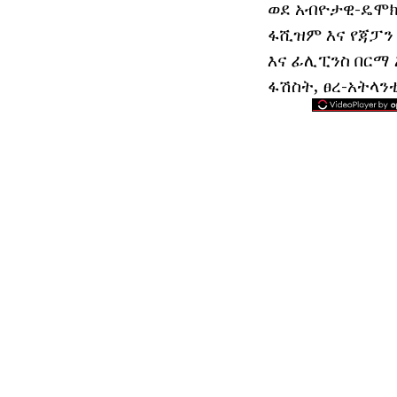
ወደ አብዮታዊ-ዴሞክ
ፋሺዝም እና የጃፓን 
እና ፊሊፒንስ በርማ 
ፋሽስት, ፀረ-አትላን