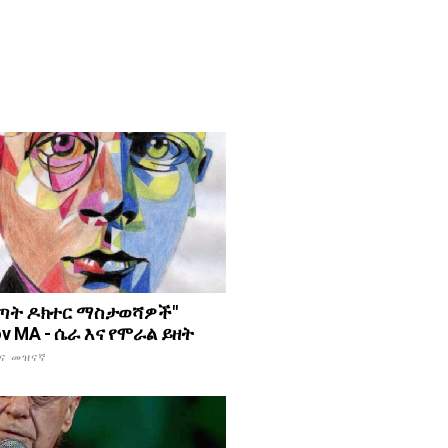
ወጣት ዶክተር ማስታወሻዎች"
ov MA - ሴራ እና የሞራል ይዘት
እና መዝናኛ