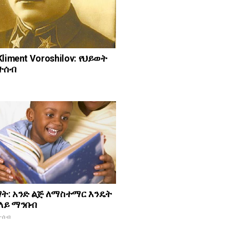
liment Voroshilov: የህይወት
ቤተሰብ
ማት: አንድ ልጅ ለማስተማር እንዴት
 ላይ ማንበብ
ተሰብ