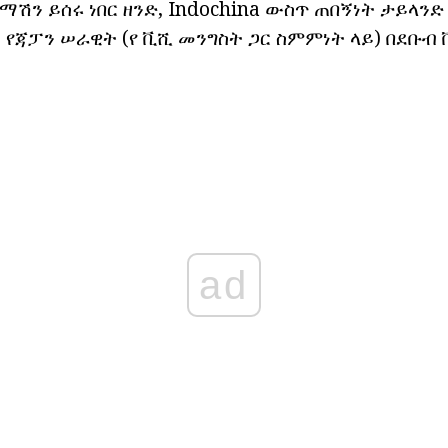
ሽን ይሰሩ ነበር ዘንድ, Indochina ውስጥ ጠበኝነት ታይላንድ
 የጃፓን ሠራዊት (የ ቪሺ መንግስት ጋር ስምምነት ላይ) በደቡብ
ad