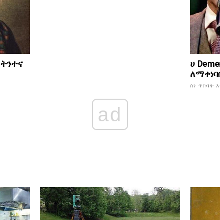
 ትንተና
ሀ Deme
ለማቀነባበ
ስነ ጥበባት 
ad