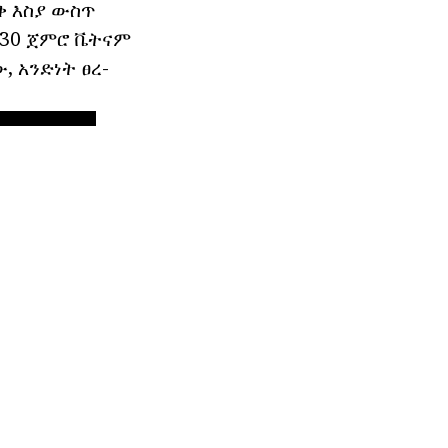
ቅ እስያ ውስጥ
 30 ጀምሮ ቬትናም
 አንድነት ፀረ-