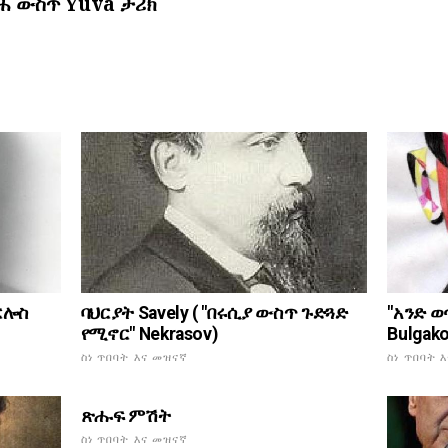
ሐ ውስጥ Yuva ታሪክ
ባህርያት Savely ( "በሩሲያ ውስጥ ጉድጓድ
ርሎስ
"አንድ 
የሚኖር" Nekrasov)
Bulgak
ስነ ጥበባት እና መዝናኛ
ስነ ጥበባት 
ጽሑፍ ምሽት
ስነ ጥበባት እና መዝናኛ