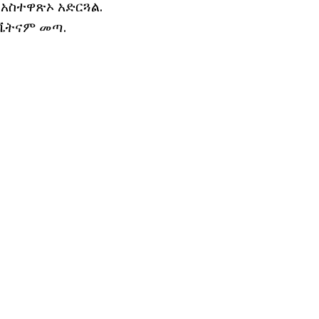
 አስተዋጽኦ አድርጓል.
 ቬትናም መጣ.