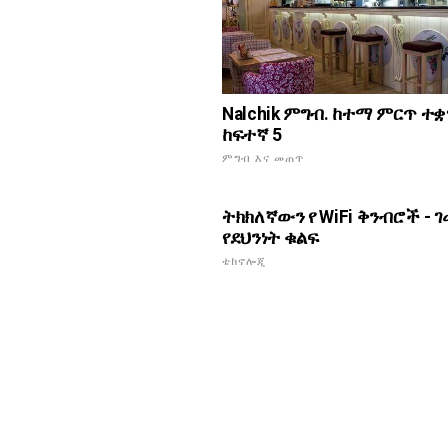
Nalchik ምግብ. ከተማ ምርጥ ተ
ከፍተኛ 5
ምግብ እና መጠጥ
ትክክለኛውን የ WiFi ቅንብሮች - ገ
የደህንነት ቁልፍ
ቴክኖሎጂ