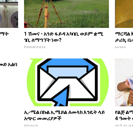
ቋማት
1 ሽመና - አንድ ፋይዳ አካባቢ ወይም ቋሚ
ማርሻል K
ገቢ ለማግኘት ነው?
ታሪክ, 
Homeliness
አሰላለፍ
መድ አልባ
ኢ-ሜል በኩል ኢሜይል ለመላክ እንዴት ላይ
የልጅ ል
አጭር መመሪያዎች
4 ዓመት
በይነመረብ
መነሻ እና ቤ