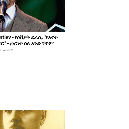
ntiev - የሶቪየት ደራሲ. "የእናት
ር" - ጦርነት ስለ አንድ ግጥም
እና መዝናኛ