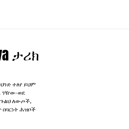
a ታሪክ
ከህንድ ተለየ ይህም
. ገዥው-ወደ
ን ጉልህ ለውጦች,
 በባርነት ሕዝቦች