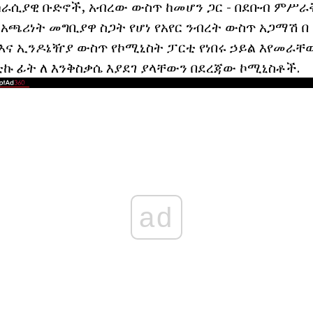
ራሲያዊ ቡድኖች, አብረው ውስጥ ከመሆን ጋር - በደቡብ ምሥራ
አጫሪነት መግቢያዋ ስጋት የሆነ የአየር ንብረት ውስጥ አጋማሽ በ
እና ኢንዶኔዥያ ውስጥ የኮሚኒስት ፓርቲ የነበሩ ኃይል እየመራቸው,
ቲኩ ፊት ለ እንቅስቃሴ እያደገ ያላቸውን በደረጃው ኮሚኒስቶች.
ad