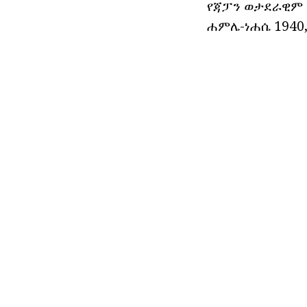
የጃፓን ወታደራዊም ማ
ሐምሌ-ነሐሴ 1940,