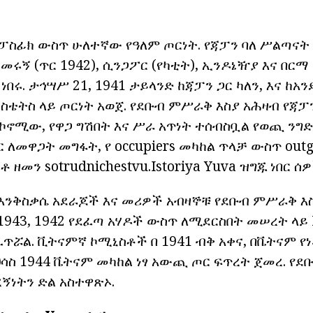
በፓስፊክ ውስጥ ሁለተኛው የዓለም ጦርነት. የጃፓን ባለ ሥልጣናት
ሩኝ (ጥር 1942), ሲንጋፖር (የካቲት), ኢንዶኔዥያ እና በርማ
በሩ. ታኅሣሥ 21, 1941 ታይላንድ ከጃፓን ጋር ካለን, እና ከአን
ስቴትስ ላይ ጦርነት አወጀ. የደቡብ ምሥራቅ እስያ አሕዛብ የጃፓ
ኖሚው, የዋጋ ግሽበት እና ሥራ አጥነት ተሰብስቧል የወጪ ንግድ 
ር ለመዋጋት መግፋት, የ occupiers መካከል ጥላቻ ውስጥ out
ዘመን sotrudnichestvu.Istoriya Yuva ዝግጁ ነበር ሰዎች 
ንቅስቃሴ አደራጆች እና መሪዎች አብዛኞቹ የደቡብ ምሥራቅ እ
 1943, 1942 የደፈጣ አሃዶች ውስጥ ለሚደርስበት መሠረት ላይ
ፈጥሯል. ቪትናምኛ ኮሚኒስቶች በ 1941 ብቅ አቀና, በቬትናም የነ
ህሳስ 1944 ቬትናም መካከል ነፃ አውጪ ጦር ፍጥረት ጀመረ. የ
ኝነትን ድል አስተዋጽኦ.