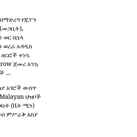
 በማድረግ የጃፓን
 (መጋቢት),
ድ ወር በኋላ
ን ወረራ አዳዲስ
ዘርፎች ተነሳ.
grow ጀመረ እንኳ
....
ስያ አገሮች ውስጥ
 Malayan ህዝቦች
ጻነት (ቬት ሚን)
ደቡብ ምሥራቅ እስያ