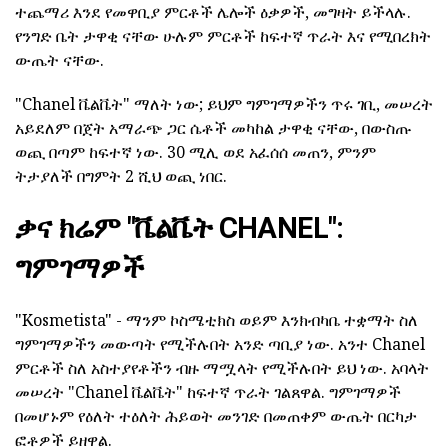
ተጨማሪ እንደ የመዋቢያ ምርቶች ሌሎች ዕቃዎች, መግዛት ይችላሉ.
የንግድ ቤት ታዋቂ ናቸው ሁሉም ምርቶች ከፍተኛ ጥራት እና የሚበረክት
ውጤት ናቸው.
"Chanel ቬልቬት" ማለት ነው; ይህም ግምገማዎችን ጥሩ ገቢ, መሠረት
አይደለም በጀት አማራጭ ጋር ሴቶች መካከል ታዋቂ ናቸው, በውስጡ
ወጪ በጣም ከፍተኛ ነው. 30 ሚሊ ወደ አፈሰሰ መጠን, ምንም
ትታያለች በግምት 2 ሺህ ወጪ ነበር.
ቃና ክሬም "ቬልቬት CHANEL":
ግምገማዎች
"Kosmetista" - ማንም ኮስሜቲክስ ወይም እንክብካቤ ተቋማት ስለ
ግምገማዎችን መውጣት የሚችሉበት አንድ ጣቢያ ነው. አንተ Chanel
ምርቶች ስለ አስተያየቶችን ብዙ ማሟላት የሚችሉበት ይህ ነው. አባላት
መሠረት "Chanel ቬልቬት" ከፍተኛ ጥራት ገልጸዋል. ግምገማዎች
በመሆኑም የዕለት ተዕለት ሕይወት መንገድ በመጠቀም ውጤት በርካታ
ፎቶዎች ይዘዋል.