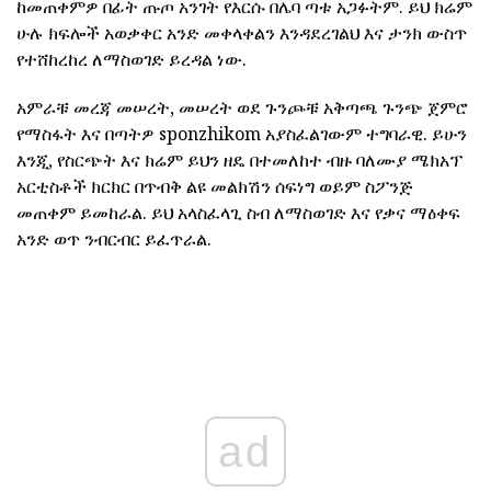
ከመጠቀምዎ በፊት ጡጦ አንገት የእርሱ በሌባ ጣቱ አጋፉትም. ይህ ክሬም
ሁሉ ክፍሎች አወቃቀር አንድ መቀላቀልን እንዳደረገልህ እና ታንክ ውስጥ
የተሸከረከረ ለማስወገድ ይረዳል ነው.
አምራቹ መረጃ መሠረት, መሠረት ወደ ጉንጮቹ አቅጣጫ ጉንጭ ጀምሮ
የማስፋት እና በጣትዎ sponzhikom አያስፈልገውም ተግባራዊ. ይሁን
እንጂ, የስርጭት እና ክሬም ይህን ዘዴ በተመለከተ ብዙ ባለሙያ ሜክአፕ
አርቲስቶች ክርክር በጥብቅ ልዩ መልክሽን ሰፍነግ ወይም ስፖንጅ
መጠቀም ይመከራል. ይህ አላስፈላጊ ስብ ለማስወገድ እና የቃና ማዕቀፍ
አንድ ወጥ ንብርብር ይፈጥራል.
ad