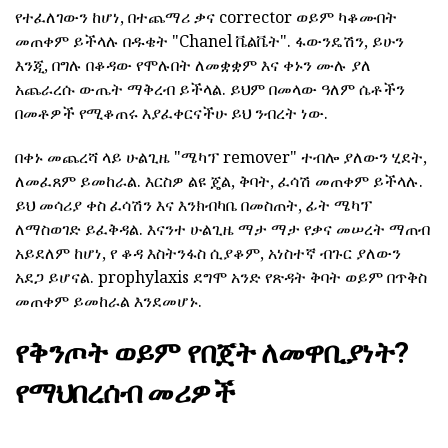
የተፈለገውን ከሆነ, በተጨማሪ ቃና corrector ወይም ካቆሙበት
መጠቀም ይችላሉ በዱቄት "Chanel ቬልቬት". ፋውንዴሽን, ይሁን
እንጂ, በግሉ በቆዳው የሞሉበት ለመቋቋም እና ቀኑን ሙሉ ያለ
አጨራረሱ ውጤት ማቅረብ ይችላል. ይህም በመላው ዓለም ሴቶችን
በመቶዎች የሚቆጠሩ እያፈቀርናችሁ ይህ ንብረት ነው.
በቀኑ መጨረሻ ላይ ሁልጊዜ "ሜካፕ remover" ተብሎ ያለውን ሂደት,
ለመፈጸም ይመከራል. እርስዎ ልዩ ጄል, ቅባት, ፈሳሽ መጠቀም ይችላሉ.
ይህ መሳሪያ ቀስ ፈሳሽን እና እንክብካቤ በመስጠት, ፊት ሜካፕ
ለማስወገድ ይፈቅዳል. እናንተ ሁልጊዜ ማታ ማታ የቃና መሠረት ማጠብ
አይደለም ከሆነ, የ ቆዳ እስትንፋስ ሲያቆም, አነስተኛ ብጉር ያለውን
አደጋ ይሆናል. prophylaxis ደግሞ አንድ የጽዳት ቅባት ወይም በጥቅስ
መጠቀም ይመከራል እንደመሆኑ.
የቅንጦት ወይም የበጀት ለመዋቢያነት?
የማህበረሰብ መሪዎች