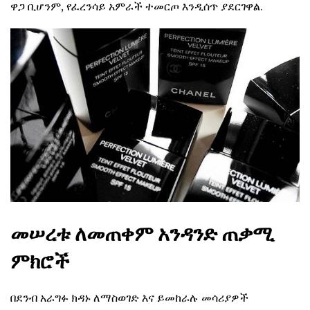
ዋጋ ቢሆንም, የፈረንሳይ አምራች ተመርጦ እንዲሰጥ ያደርገዋል.
መሠረቱ ለመጠቀም አንዳንድ ጠቃሚ
ምክሮች
በደንብ አራግፉ ክዳኑ ለማስወገድ እና ይመከራሉ መሳሪያዎች