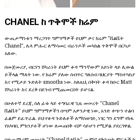
CHANEL ከ ጥቅሞች ክሬም
ውጤታማነቱን ማረጋገጥ ግምገማዎች ይህም ቃና ክሬም "ቬልቬት
Chanel", ሌላ ምሑር ለማሳመር ብራንዶች መካከል ጥቅሞች በርካታ
አለው.
በመጀመሪያ, ብርሃን ሸካራነት ይህም ቆዳ ማንኛውም አይነት ላይ ሊውል
ይችላል ማለት ነው. የ ክሬም ያለው ስብጥር ግለሰብ ባህርያት ማስተካከያ
እና የሚታይ ጉድለት smooths ነው. ስለዚህ, በቅባት ቆዳ ክቡር Matt
ሸካራነት እና ደረቅ በደንብ የሚጨመርበት ይሆናል.
በሁለተኛ ደረጃ, ስለ ፊቱ ላይ ተግባራዊ ጊዜ መሠረት "Chanel
ቬልቬት" ይህም ግምገማዎችን በጣም አዎንታዊ ነው, አንድ ቀጭን ተልባ
ፊልም ይፈጥራል. ይህ የቆዳ ጉድለቶች ለማስወገድ, ነገር ግን ደግሞ የከፋ
የአካባቢ ምክንያቶች ሆነው ለመጠበቅ ብቻ ሳይሆን የሚቻል ያደርገዋል.
በተጨማሪም መሠረት "Chanel ቬልቬት" ጨምሮ የቅንጦት ምርቶች ከ