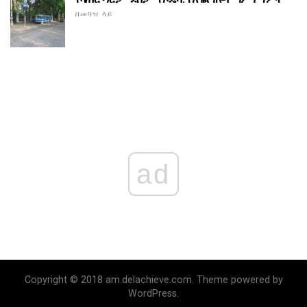
በመጓዝ ላይ
ad
Copyright © 2018 am.delachieve.com. Theme powered by
WordPress.