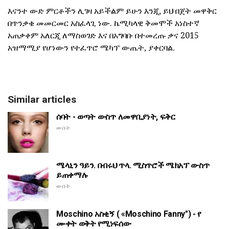
እናንተ ውድ ምርቶችን ሊገዛ አይችልም ይሁን እንጂ, ይህ በጀት መዋቅር
በጥንቃቄ መመርመር አስፈላጊ ነው. ኬሚካላዊ ቅመሞች አነስተኛ
አጠቃቀም አለርጂ ለማስወገድ እና በአግባቡ በተመረጡ ቃና 2015
አዝማሚያ የሆነውን የተፈጥሮ ሜካፕ ውጤት, ያቀርባል.
Similar articles
ሰባት - ወጣት ውስጥ ለመዋቢያነት, ፍቅር
ውበት
ሜላኒን ዓይን. በብሩህ ጥላ. ሚስጥሮች ሜክአፕ ውስጥ
ይጠቀማሉ
ውበት
Moschino አስቂኝ ( «Moschino Fanny") - የ
ሙቀት ወቅት የሚነፍሰው