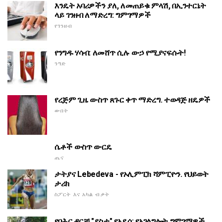
እንዴት አባሪዎችን ያለ, ለመጠይቁ ምላሽ, በኢንተርኔት
ላይ ገንዘብ ለማድረግ: ግምገማዎች
የገንዘብ
የንግዱ ሃሳብ: ለመሸጥ ሲሉ ውኃ የሚያናፍሱት!
ንግድ
የረጅም ጊዜ ውስጥ ጸጉር ቀጥ ማድረግ. ተወዳጅ ዘዴዎች
ውበት
ሴቶች ውስጥ ውርዴ
ጤና
ታትያና Lebedeva - የኦሊምፒክ ሻምፒዮን. የህይወት
ታሪክ
ስፖርት እና አካል ብቃት
የባሕር ዳርቻ "ደስታ" የኦዴሳ: የአገልግሎት ግምገማዎች