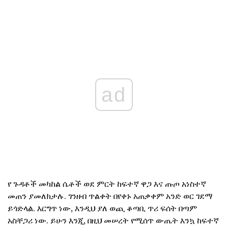
ad
የ ጉዳቶች መካከል ሴቶች ወደ ምርት ከፍተኛ ዋጋ እና ጡጦ አነስተኛ
መጠን ያመለክታሉ. ገንዘብ ጥልቀት በየቀኑ አጠቃቀም አንድ ወር ገደማ
ይጎድላል. እርግጥ ነው, እንዲህ ያለ ወጪ ቆጣቢ ጥሪ ፍሰት በጣም
አስቸጋሪ ነው. ይሁን እንጂ, በዚህ መሠረት የሚሰጥ ውጤት እንኳ ከፍተኛ