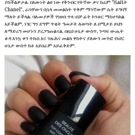
ያስችልዎታል. በእውነት ልዩ ነው የቅንብር የትኛው ቃና ክሬም "ቬልቬት
Chanel", ራሳቸውን በኋላ መመልከት ጥቅም ማንኛውም ሴት ይግባኝ
ማለት ይችላል. ባለሙያዎች ገንዘብ ጥላ ብቻ ፊት ኮንቱር ማስተካከል
አይችልም, ነገር ግን ደግሞ ጥቂት ዓመታት ለወጣት ለ በሚታይ ይህን
ለማድረግ መሆኑን ያረጋግጡልናል. በዚህ ሁኔታ ውስጥ, ንጣፍ ውጤት
ቆዳ እንኳ ቀን ትኩስ እና ንጹሕና መልክ ዋስትና ያለውን መጥፎ የአየር
ሁኔታ ውስጥ ከቶ አይበራም አይፈቅድም.