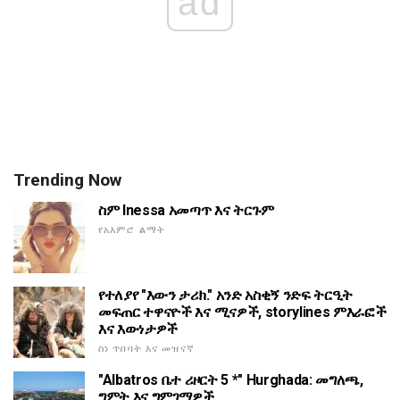
ad
Trending Now
ስም Inessa አመጣጥ እና ትርጉም
የአእምሮ ልማት
የተለያየ "እውን ታሪክ." አንድ አስቂኝ ንድፍ ትርዒት
መፍጠር ተዋናዮች እና ሚናዎች, storylines ምእራፎች
እና እውነታዎች
ስነ ጥበባት እና መዝናኛ
"Albatros ቤተ ሪዞርት 5 *" Hurghada: መግለጫ,
ግምት እና ግምገማዎች