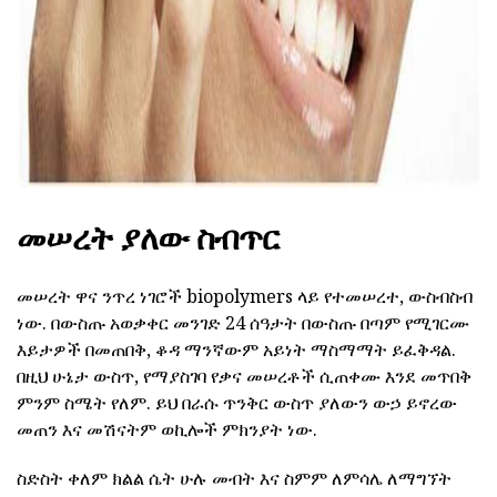
መሠረት ያለው ስብጥር
መሠረት ዋና ንጥረ ነገሮች biopolymers ላይ የተመሠረተ, ውስብስብ
ነው. በውስጡ አወቃቀር መንገድ 24 ሰዓታት በውስጡ በጣም የሚገርሙ
እይታዎች በመጠበቅ, ቆዳ ማንኛውም አይነት ማስማማት ይፈቅዳል.
በዚህ ሁኔታ ውስጥ, የማያስገባ የቃና መሠረቶች ሲጠቀሙ እንደ መጥበቅ
ምንም ስሜት የለም. ይህ በራሱ ጥንቅር ውስጥ ያለውን ውኃ ይኖረው
መጠን እና መሽናትም ወኪሎች ምክንያት ነው.
ስድስት ቀለም ክልል ሴት ሁሉ መብት እና ስምም ለምሳሌ ለማግኘት