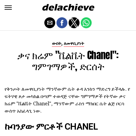
,
ውበት
ለመዋቢያነት
ቃና ክሬም "ቬልቬት Chanel":
ግምገማዎች, ድርሰት
የቅንጦት ለመዋቢያነት ማንኛውም ሴት ቆዳ እንከን ማድረግ ይችላሉ. የ
ፍትሃዊ ጾታ መካከል በጣም ተወዳጅ ናቸው ግምገማዎች የትኛው ቃና
ክሬም "ቬልቬት Chanel", ማንኛውም ራስን ማክበር ሴት ልጅ ቦርሳ
ውስጥ አስፈላጊ ነው.
ኩባንያው ምርቶች CHANEL