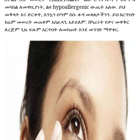
መካከል ለመዋቢያነት, ልዩ hypoallergenic ውጤት አለው. ይህ
መቅላት እና ድርቀት, እንኳን በጣም ስሱ ቆዳ መጸጸታችንን. ይህ እርጥበት
ክሬም መሠረት መጠቀም አስፈላጊ አይደለም. ሸካራነት የቃና መዋቅር
ለረጅም ጊዜ ፍጹም እርጥበት ለመስጠት እንደ መንገድ ማዋቀር.