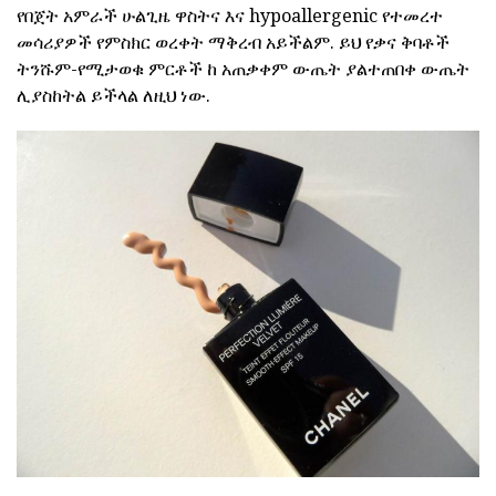
የበጀት አምራች ሁልጊዜ ዋስትና እና hypoallergenic የተመረተ
መሳሪያዎች የምስክር ወረቀት ማቅረብ አይችልም. ይህ የቃና ቅባቶች
ትንሹም-የሚታወቁ ምርቶች ከ አጠቃቀም ውጤት ያልተጠበቀ ውጤት
ሊያስከትል ይችላል ለዚህ ነው.