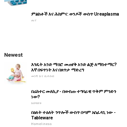
ምልክቶች እና ሕክምና: ወንዶች ውስጥ Ureaplasma
ጤና
Newest
እንዴት አንድ ማሰሮ መጠየቅ አንድ ልጅ ለማስተማር?
እኛ በፍጥነት እና በጸጥታ ማድረግ
መነሻ እና ቤተሰብ
በሬክተር መለኪያ - በውስጡ ተግባራዊ ጥቅም ምንድን
ነው?
አሰላለፍ
በዕለት ተዕለት ንጥሎች ውስጥ በጣም አስፈላጊ ነው -
Tableware
Homeliness