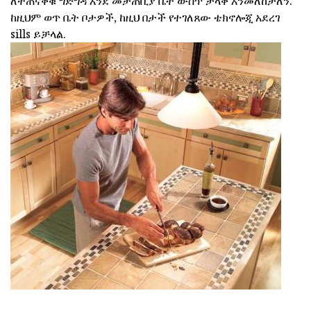
ለተጠናቀቁ ግድግዳ እንደ መታጠቢያ ቤት ውስጥ ታላቅ እንመለከታለን.
ከዚህም ወጥ ቤት ቦታዎች, ከዚህ በታች የተገለጸው ቴክኖሎጂ አደረገ
sills ይቻላል.