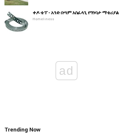
ቀዶ ቴፕ - አንድ በጣም አስፈላጊ የግንባታ ማቴሪያል
Homeliness
ad
Trending Now