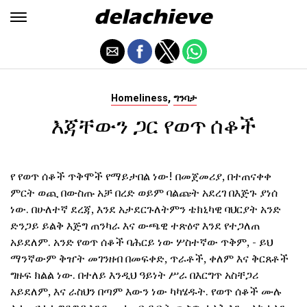
,
Homeliness
ግንባታ
እጃቸውን ጋር የወጥ ሰቆች
የ የወጥ ሰቆች ጥቅሞች የማይታበል ነው! በመጀመሪያ, በተጠናቀቀ
ምርት ወጪ በውስጡ አቻ በረድ ወይም ባልጩት አደረገ በእጅጉ ያነሰ
ነው. በሁለተኛ ደረጃ, እንደ አታደርጉለትምን ቴክኒካዊ ባህርያት አንድ
ድንጋይ ይልቅ እጅግ ጠንካራ እና ውጫዊ ተጽዕኖ እንደ የተጋለጠ
አይደለም. አንድ የወጥ ሰቆች ባሕርይ ነው ሦስተኛው ጥቅም, - ይህ
ማንኛውም ቅዠት መገንዘብ በመፍቀድ, ጥራቶች, ቀለም እና ቅርጸቶች
ግዙፍ ክልል ነው. በተለይ እንዲህ ዓይነት ሥራ በእርግጥ አስቸጋሪ
አይደለም, እና ራስህን በጣም እውን ነው ካካሄዱት. የወጥ ሰቆች ሙሉ