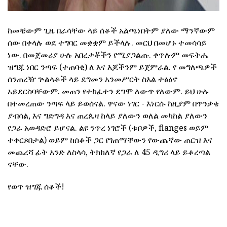
ከመቼውም ጊዜ በራሳቸው ላይ ሰቆች አልጫነበትም ያለው ማንኛውም
ሰው በቀላሉ ወደ ተግባር መቋቋም ይችላሉ. መርህ በመሆኑ ተመሳሳይ
ነው. በመጀመሪያ ሁሉ አበረታቾችን የሚያጋልጡ. ቀጥሎም መፍትሔ
ዝግጁ ነበር ንጣፍ (ተጠባቂ) ለ እና እጆችንም ይጀምራል. የ መግለጫዎች
ሰንጠረዥ ጕልላቶች ላይ ደግመን አንመሥርት ስእል ተፅዕኖ
አይደርስባቸውም. መጠን የተከፈተን ደግሞ ለውጥ የለውም. ይህ ሁሉ
በተመረጠው ንጣፍ ላይ ይወሰናል. ዋናው ነገር - እነርሱ ከዚያም በጥንቃቄ
ያብሳል, እና ግድግዳ እና ጠረጴዛ ከላይ ያለውን ወለል መካከል ያለውን
የጋራ አወዳድሮ ይሆናል. ልዩ ንጥረ ነገሮች (ቱቦዎች, flanges ወይም
ተቀርጾበታል) ወይም ከሰቆች ጋር የገጠማቸውን የውጨኛው ጠርዝ እና
መጨረሻ ፊት አንድ ለስላሳ, ትክክለኛ የጋራ ለ 45 ዲግሪ ላይ ይቆረጣል
ናቸው.
የወጥ ዝግጁ ሰቆች!