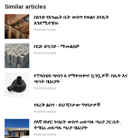
Similar articles
በአንድ የእንጨት ቤት ውስጥ የወልና እንዴት
እንደሚተገበሩ
Homeliness
ቦርድ ድንጋይ - ማመልከቻ
Homeliness
የፕላስቲክ ጭስን ለ የማቀዝቀዣ ቧንቧዎች: ስሌት እና
ጭነት ባህሪያት
Homeliness
የደረቅ ልስን - ይህ ሻጋታው ግንባታዎች
Homeliness
የእኛ የአየር ንብረት ውስጥ ጠፍጣፋ ጣሪያ ጋር ቤት.
ትግበራ ጠፍጣፋ ጣሪያ ባህሪያት
Homeliness