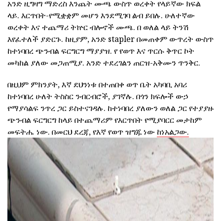
አንድ ዚግዛግ ማድረስ እንጨት ሙጫ ውስጥ ወረቀት የላይኛው ክፍል
ላይ. እርጥበት-የሚቋቋም መሆን እንደሚገባ ልብ ይበሉ. ሁለተኛው
ወረቀት እና ተጨማሪ ትኵር ብሎኖች ሙጫ. በ ወለል ላይ ትንሽ
እየፈተለች ያድርጉ. ከዚያም, አንድ stapler በመጠቀም ውጥረት ውስጥ
ከተነባበረ ጭንብል ፍርግርግ ማያያዝ. የ የወጥ እና ጥርሱ ቅጥር ኮት
መካከል ያለው መጋጠሚያ. አንድ ተደረገልን ጠርዝ-አቅሙን ጥንቅር.
በዚህም ምክንያት, እኛ ደህንነቱ በተጠበቀ ወጥ ቤት አካባቢ አባሪ
ከተነባበረ ሁለት ትስስር ንብርብሮች, ያገኛሉ. በጎን ክፍሎች ውኃ
የማያሳልፍ ንጥረ ጋር ይስተናገዳሉ. ከተነባበረ ያለውን ወለል ጋር የተያያዙ
ጭንብል ፍርግርግ ከላይ በተጨማሪም የእርጥበት የሚያባርር መታከም
መፍትሔ ነው. በመርህ ደረጃ, የእኛ የወጥ ዝግጁ ነው
ከነአልጋው.