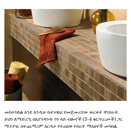
መስተካከል እንደ እንዲሁ ከተነባበረ የመጀመሪያው ወረቀት ቸነከሩት.
ይህን ለማድረግ, በእያንዳንዱ ጎን ላይ ብሎኖች (3-4 ቁርጥራጮች) ጋር
ማያያዝ. በተጨማሪም እርዳታ የተጠበቀ የብረት ማእዘኖች መካከል.