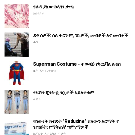
የቆዳ ያለው ኮላገን ቃጫ
አሰላለፍ
ድሃ ሰዎች: ስለ ትርጉም, ገቢዎች, መብቶች እና መብቶች
ሕግ
Superman Costume - ተወዳጅ የካርኒቫል ልብስ
ቤት እና ቤተሰብ
የፋሽን ጂንስ-ቧንቧዎች አይለቀቁም
ፋሽን
የሰውነት ክብደት "Reduxine" ያለውን እርማት የ
ዝግጅት: የማቅጠኛ ግምገማዎች
ስፖርት እና አካል ብቃት