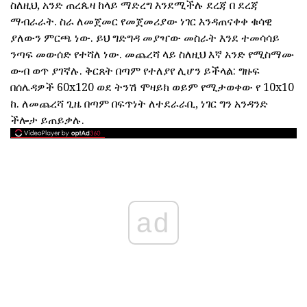
ስለዚህ, አንድ ጠረጴዛ ከላይ ማድረግ እንደሚችሉ ደረጃ በ ደረጃ
ማብራራት. ስራ ለመጀመር የመጀመሪያው ነገር እንዳጠናቀቀ ቁሳዊ
ያለውን ምርጫ ነው. ይህ ግድግዳ መያዣው መስራት እንደ ተመሳሳይ
ንጣፍ መውሰድ የተሻለ ነው. መጨረሻ ላይ ስለዚህ እኛ አንድ የሚስማሙ
ውብ ወጥ ያገኛሉ. ቅርጸት በጣም የተለያየ ሊሆን ይችላል: ግዙፍ
በሰሌዳዎች 60x120 ወደ ትንሽ ሞዛይክ ወይም የሚታወቀው የ 10x10
ከ. ለመጨረሻ ጊዜ በጣም በፍጥነት ለተደራራቢ, ነገር ግን አንዳንድ
ችሎታ ይጠይቃሉ.
ad