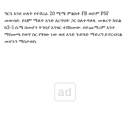
ግርጌ እንደ ሁለት የተሸረፈ 20 ሚሜ ምልክት FB ወይም PSF
መውሰድ. ይህም ማለት አንድ እርጥበት ጋር ስለተዳቀለ. መቁረጥ ክፍል
ከ3-5 ሴሜ በመሆን ትንበያ አንጻር ተሸክመው. በተጨማሪም አንተ
ማስመጫ የወጥ ስር የገባው ነው ወደ አንድ ጉድጓድ ማድረግ ይኖርብናል
መሆኑን ማስታወስ.
ad