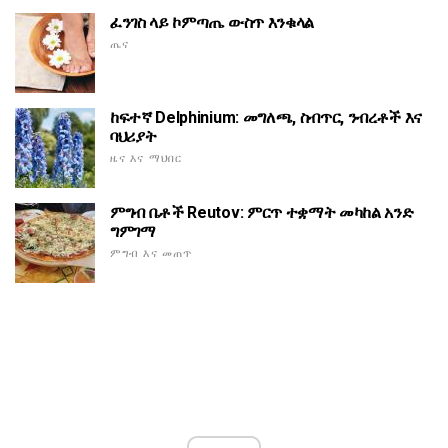
ፈንገስ ላይ ኮምጣጤ ውስጥ እንቁላል
ጤና
ከፍተኛ Delphinium: መግለጫ, ስብጥር, ንብረቶች እና
ባህሪያት
ዜና እና ማህበር
ምግብ ቤቶች Reutov: ምርጥ ተቋማት መካከል አንድ
ግምገማ
ምግብ እና መጠጥ