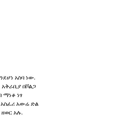
ንደሆነ አስባ ነው.
ች አቅራቢያ በቮልጋ
 ማነቆ ነፃ
 አስፈሪ አውሬ ድል
 ዘወር አሉ.