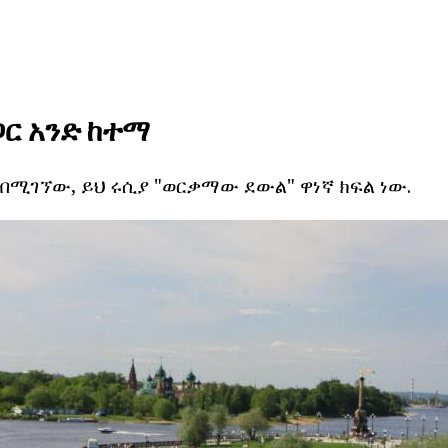
ጋር አንድ ከተማ
ይ በሚገኘው, ይህ ሩሲያ "ወርቃማው ደውል" ዋነኛ ክፍል ነው.