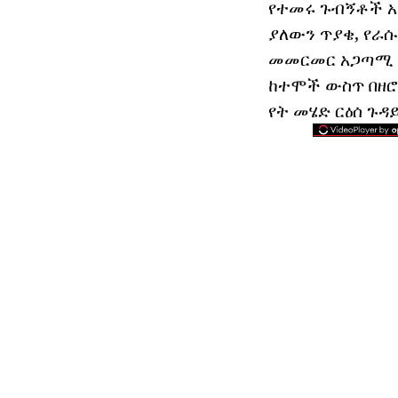
የተመሩ ጉብኝቶች አን
ያለውን ጥያቄ, የራ
መመርመር አጋጣሚ የ
ከተሞች ውስጥ በዘሮ
የት መሄድ ርዕሰ ጉዳ