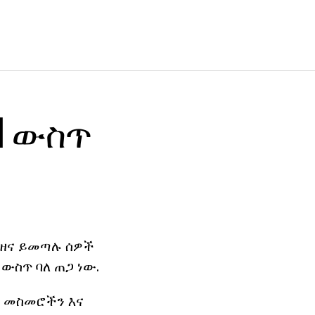
vl ውስጥ
ይ ዘና ይመጣሉ ሰዎች
ውስጥ ባለ ጠጋ ነው.
ች መስመሮችን እና