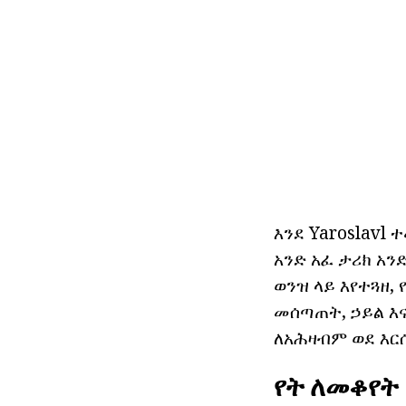
እንደ Yaroslavl 
አንድ አፈ ታሪክ አን
ወንዝ ላይ እየተጓዘ,
መሰጣጠት, ኃይል እና
ለአሕዛብም ወደ እርሱ
የት ለመቆየት