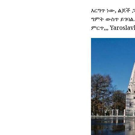
እርግጥ ነው, ልጆች 
ግምት ውስጥ ይገባል
ምርጥ,,, Yarosla