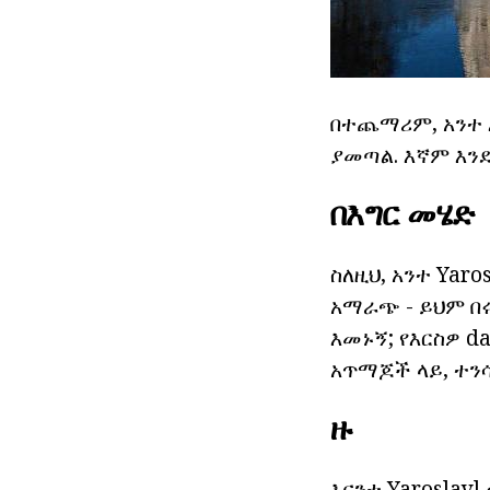
በተጨማሪም, አንተ 
ያመጣል. እኛም እንደ 
በእግር መሄድ
ስለዚህ, አንተ Yar
አማራጭ - ይህም በሩ
እመኑኝ; የእርስዎ d
አጥማጆች ላይ, ተን
ዙ
እናንተ Yaroslav