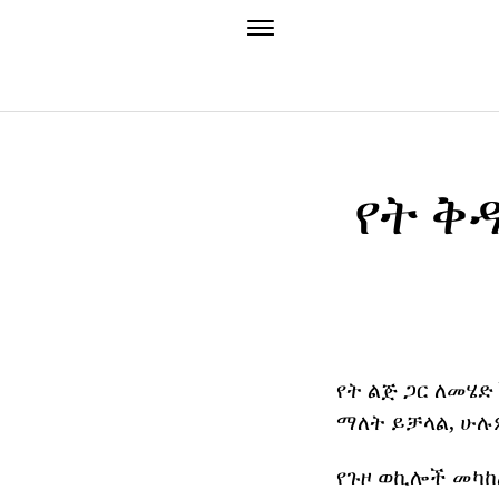
የት ቅዳ
የት ልጅ ጋር ለመሄድ
ማለት ይቻላል, ሁሉም
የጉዞ ወኪሎች መካከ