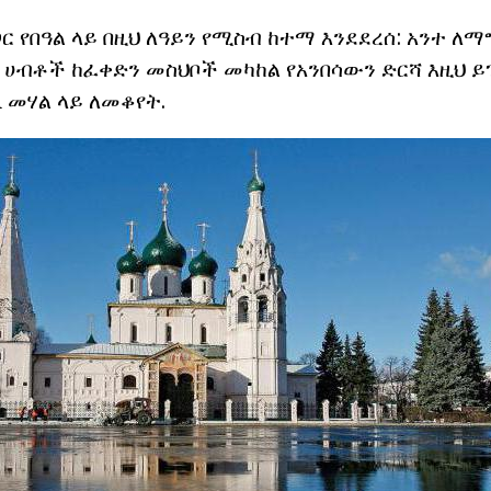
ጋር የበዓል ላይ በዚህ ለዓይን የሚስብ ከተማ እንደደረሰ: አንተ ለማ
. ሀብቶች ከፈቀድን መስህቦች መካከል የአንበሳውን ድርሻ እዚህ 
vl መሃል ላይ ለመቆየት.