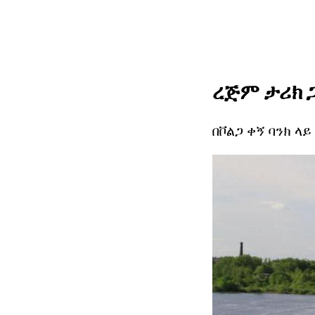
ረጅም ታሪክ 
በቮልጋ ቀኝ ባንክ ላ