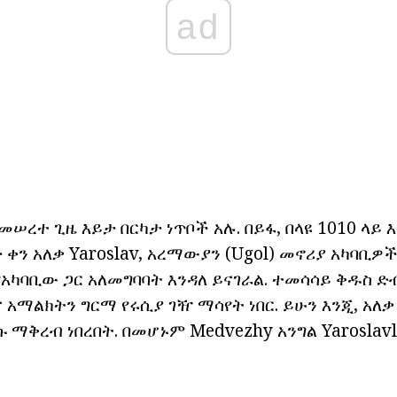
ad
ተመሠረተ ጊዜ እይታ በርካታ ነጥቦች አሉ. በይፋ, በላዩ 1010 ላይ እ
ድ ቀን አለቃ Yaroslav, አረማውያን (Ugol) መኖሪያ አካባቢዎ
 የአካባቢው ጋር አለመግባባት እንዳለ ይናገራል. ተመሳሳይ ቅዱስ ድብ
 አማልክትን ግርማ የሩሲያ ገዥ ማሳየት ነበር. ይሁን እንጂ, አለቃ
 ማቅረብ ነበረበት. በመሆኑም Medvezhy አንግል Yaroslavl