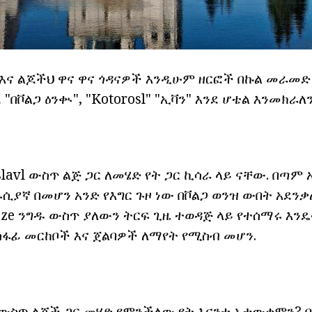
እና ልጆችህ ዋና ዋና ጎዳናዎች እንዲሁም ዘርፎች በኩል መራመድ
"በቮልጋ ዕንቊ", "Kotorosl" "ኢቫን" እንደ ሆቴል እንመክራለ
oslavl ውስጥ ልጅ ጋር ለመሄድ የት ጋር ኪሳራ ላይ ናቸው. በጣ
ሲያኛ በመሆን አንድ የእግር ጉዞ ነው በቮልጋ ወንዝ ውበት አደንቃለ
aze ንግዱ ውስጥ ያለውን ትርፍ ጊዜ ተወዳጅ ላይ የተሰማሩ እን
ሳፋፊ መርከቦች እና ጀልባዎች ለማየት የሚስብ መሆን.
l ውስጥ ልጆች ጋር መሄድ የምንችለው የት እናንተ አታውቁምን? 