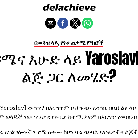
በመጓዝ ላይ
የጉዞ ጠቃሚ ምክሮች
,
ሜና እሁድ ላይ Yarosla
ልጅ ጋር ለመሄድ?
 Yaroslavl ውስጥ? በእርግጥም ይህ ጉዳይ አሳሳቢ በዚህ ልዩ ላ
 ወላጆች ነው ጥንታዊ የሩሲያ ከተማ. እናም በእርግጥ የመስህብ 
ል አገልግሎቶችን የሚጠቀሙ ከሆነ ዛሬ ሳይባል አዋቂዎችና ልጆ