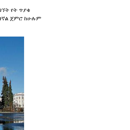
ግኘት የት ጥያቄ
ይገኛል ጀምሮ ከሁሉም