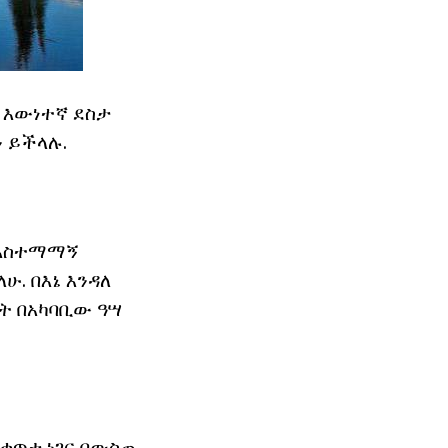
 እውነተኛ ደስታ
ን ይችላሉ.
ም አስተማማኝ
ሁ. በእኔ እንዳለ
ዴት በአካባቢው ዓሣ
በቀጥታ ነገር በውስጡ