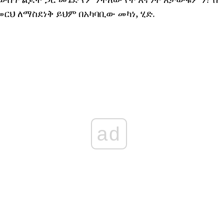
ርህ ለማስደነቅ ይህም በአካባቢው መካነ, ሂድ.
ad