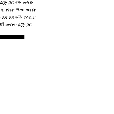
 ልጅ ጋር የት መሄድ
 ጋር የከተማው ውበት
 እና እናቶች የሩሲያ
vl ውስጥ ልጅ ጋር