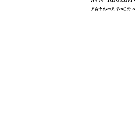
ያልተለመደ የወርድ መ