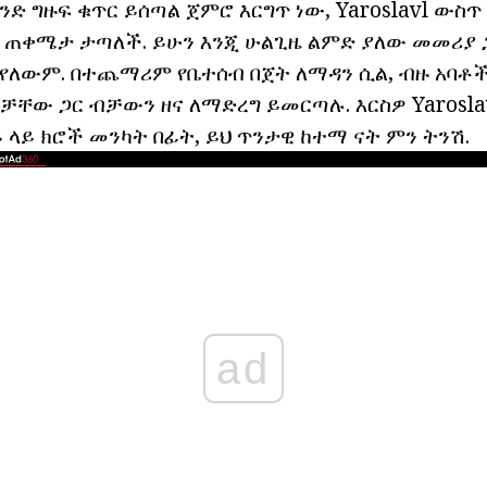
ድ ግዙፍ ቁጥር ይሰጣል ጀምሮ እርግጥ ነው, Yaroslavl ውስጥ
ሱ ጠቀሜታ ታጣለች. ይሁን እንጂ ሁልጊዜ ልምድ ያለው መመሪያ
ለውም. በተጨማሪም የቤተሰብ በጀት ለማዳን ሲል, ብዙ አባቶች
ቻቸው ጋር ብቻውን ዘና ለማድረግ ይመርጣሉ. እርስዎ Yarosla
ይ ላይ ክሮች መንካት በፊት, ይህ ጥንታዊ ከተማ ናት ምን ትንሽ.
ad