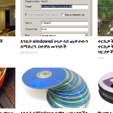
እንዴት windowed ሁነታ ላይ ጨዋታውን
ዎች
ተርኪዎች
ለማድረግ. በተቻለ መንገዶች
ተርኪዎች
ዝርያዎች
ኮምፒውተሮች
ንግድ