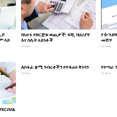
የ 6-ጉድ
ያ:
የአሁኑ የድርጅቱ ወጪዎች: ፍቺ, ባህሪያት
መሸጥ
ም ላይ
እና ስሌት አይነቶች
የገንዘብ
የገንዘብ
ለሰፋፊ ቋሚ ንብረቶችን የተፋጠነ ቅነሳን
የተጣራ 
የገንዘብ
የገንዘብ
ያደርስሃል