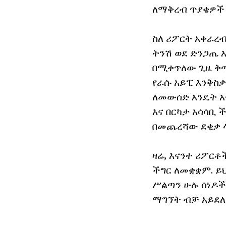
ለማቅረብ ጥያቄዎች 
ስለ ሪፖርት አቀራረብ
ትንሽ ወደ ድንጋጤ 
በሚቀጥለው ጊዜ ቅጣ
የራሱ አይፒ እንቅስ
ለመውሰድ እንዴት እ
እና በርካታ አሳሳቢ
በመጨረሻው ደቂቃ ላ
ዛሬ, እናንተ ሪፖርቶ
ችግር ለመቋቋም. ይ
ሥልጣን ሁሉ ሰነዶች
ማግኘት ብቻ አይደለም