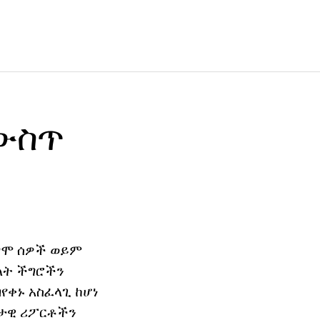
 ውስጥ
ደግሞ ሰዎች ወይም
ዕለት ችግሮችን
በየቀኑ አስፈላጊ ከሆነ
ቅታዊ ሪፖርቶችን