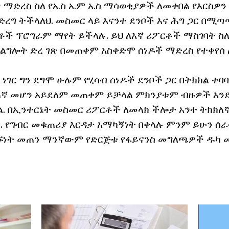
ዎ ማድረስ ስለ የኤስ ኤም ኤስ ማሳወቂያዎች ለመቀበል የእርስዎን
ድረግ ትችላለህ. መስመር ላይ እናንተ ደንቦች እና ሕግ ጋር በሚ
ቶች ፕሮግራም ማየት ይችላሉ. ይህ ለእኛ ሪፖርቶች ማስገባት ስለ
ገልግሎት ድረ ገጽ በመጠቀም አስቀድሞ ሰነዶች ማድረስ የተቀየሰ 
ነገር ግን ደግሞ ሁሉም የሂሳብ ሰነዶች ደንቦች ጋር በትክክል ተባ
ጠኛ መሆን አይደለም መጠቀም ይቻላል ምክንያቱም ብዙዎች እንደ
ል. በኢንተርኔት መስመር ሪፖርቶች ለመላክ ችሎታ አንተ ትክክለኛ
. የግብር መቁጠሪያ እርዳታ አማካኝነት በቀላሉ ምንም ይሁን ሰራ
ኙነት መጠን ማንኛውም የድርጅቱ የፋይናንስ መግለጫዎች ዱካ 