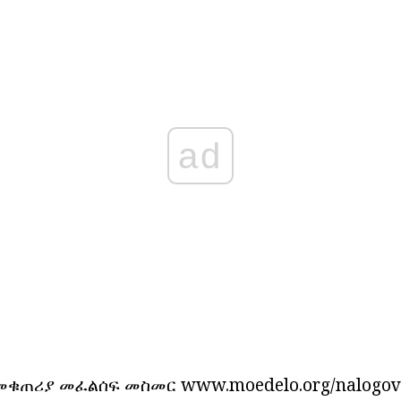
ad
ቁጠሪያ መፈልሰፍ መስመር www.moedelo.org/nalogovi