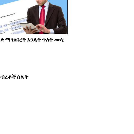
ጓድ ማንጸባረቅ እንዴት ጥለት ሙላ:
ንብረቶች ስሌት