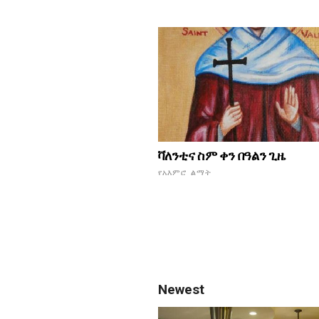
ቫለንቲና ስም ቀን በዓልን ጊዜ
የአእምሮ ልማት
Newest