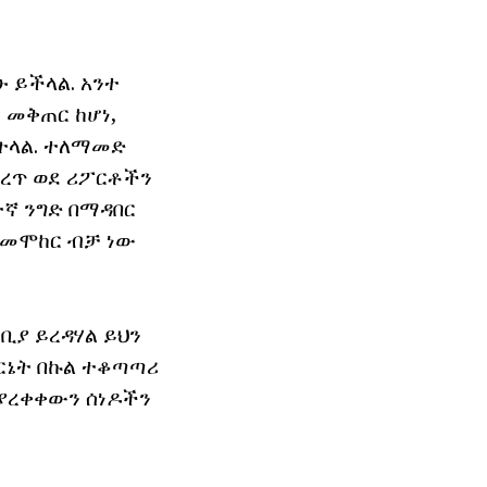
 ይችላል. አንተ
 መቅጠር ከሆነ,
ከትላል. ተለማመድ
ቀረጥ ወደ ሪፖርቶችን
ተኛ ንግድ በማዳበር
 መሞከር ብቻ ነው
ቢያ ይረዳሃል ይህን
ርኔት በኩል ተቆጣጣሪ
 ያረቀቀውን ሰነዶችን