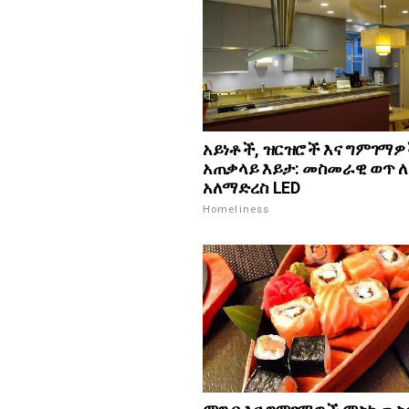
አይነቶች, ዝርዝሮች እና ግምገማ
አጠቃላይ እይታ: መስመራዊ ወጥ ለ
አለማድረስ LED
Homeliness