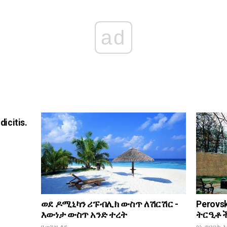
ad
citis.
ወደ ዶሚኒካን ሪፑብሊክ ውስጥ ለሽርሽር -
Perovs
እውነታ ውስጥ አንድ ተረት
ትርዒቶች
በመጓዝ ላይ
ስነ ጥበባት 