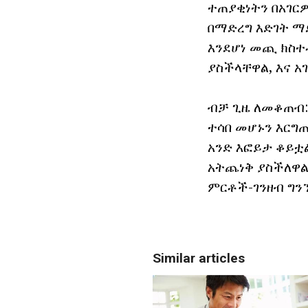
ተጠያቂነትን በአገር
በማድረግ እድገት ማ
እንደሆነ መጪ ክስተ
ያስችላቸዋል, እና አ
ብቻ ጊዜ ለመቆጠብ: 
ተሳበ መሆኑን እርግ
አንድ እፎይታ ቆይቷ
አትጨነቅ ያስችለዋል
ምርቶች-ገንዘብ ግን
Similar articles