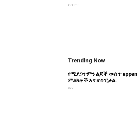
የገንዘብ
Trending Now
የሚያጋጥምን ልጆች ውስጥ appendi
ምልክቶች እና ሆስፒታል.
ጤና