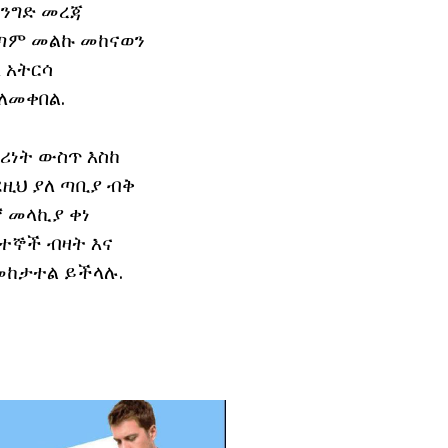
 ንግድ መረጃ
ጣጣም መልኩ መከናወን
 አትርሳ
ለመቀበል.
ባሪነት ውስጥ እስከ
ዚህ ያለ ጣቢያ ብቅ
 መላኪያ ቀነ
ተኞች ብዛት እና
መከታተል ይችላሉ.