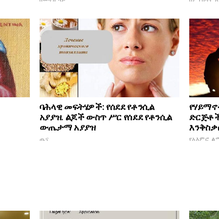
ባሕላዊ መፍትሄዎች: የሰደደ የቶንሲል
የሃይማኖት
አያያዝ. ልጆች ውስጥ ሥር የሰደደ የቶንሲል
ድርጅቶች
ውጤታማ አያያዝ
እንቅስቃ
ጤና
የአእምሮ ል