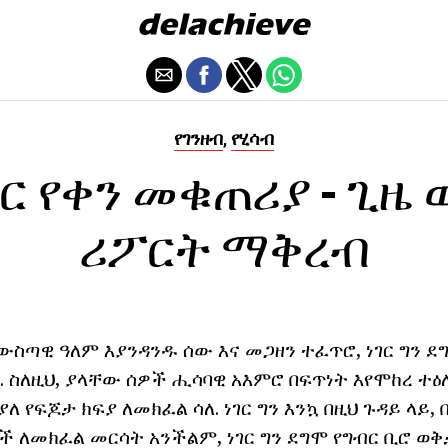
የገንዘብ
የሂሳብ
,
ር የቀን መቁጠሪያ - ጊዜ
ሪፖርት ማቅረብ
ውስጣዊ ዓለም እያንዳንዱ ሰው እና መጋዘን ተፈጥሮ, ነገር ግን 
 ስለዚህ, ያላቸው ሰዎች ሒሳባዊ አእምሮ በፍጥነት እየሞከረ ተ
 የፍጆታ ክፍያ ለመክፈል ሳለ. ነገር ግን እንኳ በዚህ ጉዳይ ላይ, 
ች ለመክፈል መርሳት አንችልም, ነገር ግን ደግሞ የግብር ቢሮ ወ