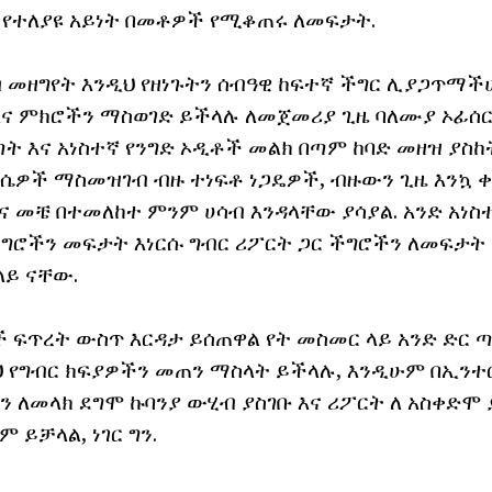
የተለያዩ አይነት በመቶዎች የሚቆጠሩ ለመፍታት.
 መዘግየት እንዲህ የዘነጉትን ሰብዓዊ ከፍተኛ ችግር ሊያጋጥማችሁ
እና ምክሮችን ማስወገድ ይችላሉ ለመጀመሪያ ጊዜ ባለሙያ ኦፊሰር
ት እና አነስተኛ የንግድ ኦዲቶች መልክ በጣም ከባድ መዘዝ ያስ
ቃሴዎች ማስመዝገብ ብዙ ተነፍቶ ነጋዴዎች, ብዙውን ጊዜ እንኳ 
ና መቼ በተመለከተ ምንም ሀሳብ እንዳላቸው ያሳያል. አንድ አነስ
 ችግሮችን መፍታት እነርሱ ግብር ሪፖርት ጋር ችግሮችን ለመፍታት
ይ ናቸው.
ች ፍጥረት ውስጥ እርዳታ ይሰጠዋል የት መስመር ላይ አንድ ድር ጣ
ህ የግብር ክፍያዎችን መጠን ማስላት ይችላሉ, እንዲሁም በኢንተ
ን ለመላክ ደግሞ ኩባንያ ውሂብ ያስገቡ እና ሪፖርት ለ አስቀድሞ
 ይቻላል, ነገር ግን.