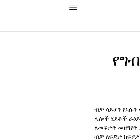
የግብ
ብቻ ሳይሆን የእሱን 
ሌሎች ሂደቶች ራዕይ.
ለመፍታት መዘግየት ያለ
ብቻ ለፍጆታ ክፍያዎ