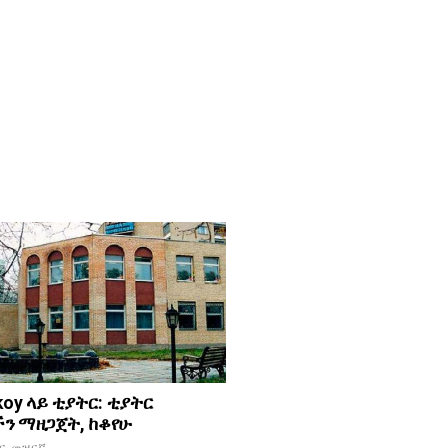
koy ላይ ቲያትር: ቲያትር
ን ማዘጋጀት, ከቆየሁ
እና መዝናኛ