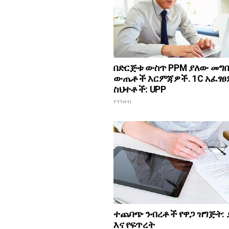
በድርጅቱ ውስጥ PPM ያለው መግቢ
ውጤቶች እርምጃዎች. 1C አፈፃፀ
ስህተቶች: UPP
የገንዘብ
ተጨባጭ ንብረቶች የዋጋ ዝግጅት: 
እና የፍጥረት