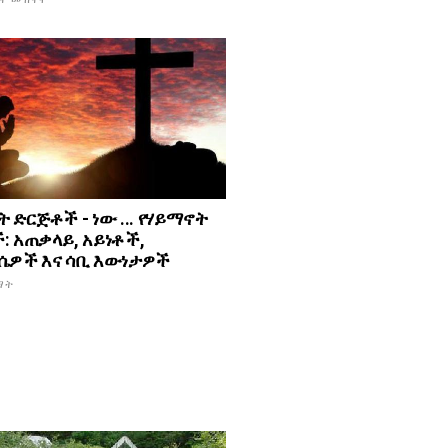
 ድርጅቶች - ነው ... የሃይማኖት
: አጠቃላይ, አይነቶች,
ሴዎች እና ሳቢ እውነታዎች
ማት