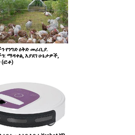
ን የንግድ ዕቅድ መራቢያ.
ን: ማዳቀል, እያደገ ሁኔታዎች,
 (ፎቶ)