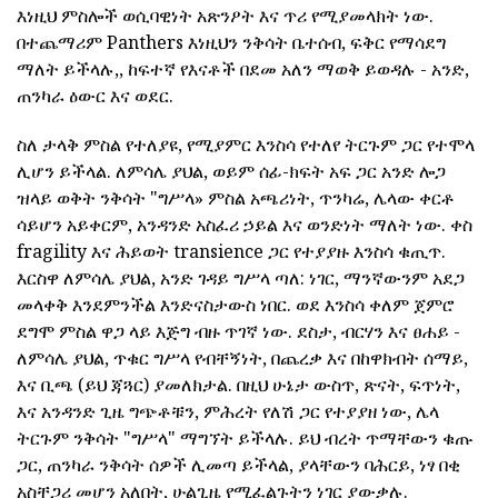
እነዚህ ምስሎች ወሲባዊነት አጽንዖት እና ጥሪ የሚያመላክት ነው.
በተጨማሪም Panthers እነዚህን ንቅሳት ቤተሰብ, ፍቅር የማሳደግ
ማለት ይችላሉ,, ከፍተኛ የእናቶች በደመ አለን ማወቅ ይወዳሉ - አንድ,
ጠንካራ ዕውር እና ወደር.
ስለ ታላቅ ምስል የተለያዩ, የሚያምር እንስሳ የተለየ ትርጉም ጋር የተሞላ
ሊሆን ይችላል. ለምሳሌ ያህል, ወይም ሰፊ-ክፍት አፍ ጋር አንድ ሎጋ
ዝላይ ወቅት ንቅሳት "ግሥላ» ምስል አጫሪነት, ጥንካሬ, ሌላው ቀርቶ
ሳይሆን አይቀርም, አንዳንድ አስፈሪ ኃይል እና ወንድነት ማለት ነው. ቀስ
fragility እና ሕይወት transience ጋር የተያያዙ እንስሳ ቁጢጥ.
እርስዋ ለምሳሌ ያህል, አንድ ገዳይ ግሥላ ጣለ: ነገር, ማንኛውንም አደጋ
መላቀቅ እንደምንችል እንድናስታውስ ነበር. ወደ እንስሳ ቀለም ጀምሮ
ደግሞ ምስል ዋጋ ላይ እጅግ ብዙ ጥገኛ ነው. ደስታ, ብርሃን እና ፀሐይ -
ለምሳሌ ያህል, ጥቁር ግሥላ የብቸኝነት, በጨረቃ እና በከዋክብት ሰማይ,
እና ቢጫ (ይህ ጃጓር) ያመለክታል. በዚህ ሁኔታ ውስጥ, ጽናት, ፍጥነት,
እና አንዳንድ ጊዜ ግጭቶቹን, ምሕረት የለሽ ጋር የተያያዘ ነው, ሌላ
ትርጉም ንቅሳት "ግሥላ" ማግኘት ይችላሉ. ይህ ብረት ጥማቸውን ቁጡ
ጋር, ጠንካራ ንቅሳት ሰዎች ሊመጣ ይችላል, ያላቸውን ባሕርይ, ነፃ በቂ
አስቸጋሪ መሆን አለበት, ሁልጊዜ የሚፈልጉትን ነገር ያውቃሉ.