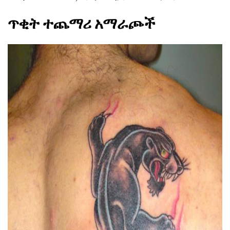
ጥቂት ተጨማሪ አማራጮች