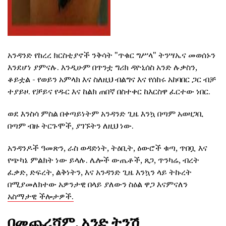
አንዳንድ የከረረ ክርስቲያኖች ንቅሳት "ጥቁር ግሥላ" ትንሣኤና መወሰኑን
እንደሆነ ያምናሉ. እንዲሁም በጥንቷ ግሪክ ዳዮኒሰስ አንድ ሉቃስን,
ቆይቷል - የወይን አምላክ እና ስለዚህ ብልግና እና የሰከሩ አከባበር ጋር ብቻ
ተያይዞ. የቻይና የዱር እና ከልክ ጠበኛ በስተቀር ከእርስዋ ፈርተው ነበር.
ወደ እንስሳ ምስል በቀጣይነትም አንዳንድ ጊዜ እንኳ በጣም አወዛጋቢ
በጣም ብዙ ትርጉሞች, ያገኙትን ለዚህ ነው.
አንዳንዶች ዓመጽን, ራስ ወዳድነት, ትዕቢት, ዕውሮች ቁጣ, ጥበቧ እና
የጭካኔ ምልክት ነው ይላሉ. ሌሎች ውጤቶች, ጸጋ, ጥንካሬ, ብረት
ፈቃድ, ድፍረት, ልቅነትን, እና አንዳንድ ጊዜ እንኳን ላይ ትኩረት
በሚያመለክተው አዎንታዊ በላይ ያለውን ስዕል ዋጋ እናምናለን
አስማታዊ ችሎታዎች.
በመጨረሻም, አንድ ትንሽ