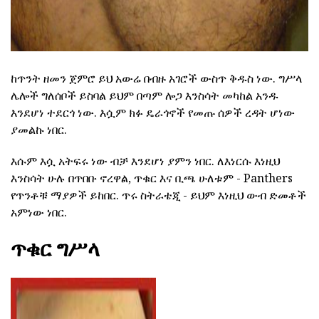
ከጥንት ዘመን ጀምሮ ይህ አውሬ በብዙ አገሮች ውስጥ ቅዱስ ነው. ግሥላ
ሌሎች ግለሰቦች ይስባል ይህም በጣም ሎጋ እንስሳት መካከል አንዱ
እንደሆነ ተደርጎ ነው. እሷም ክፉ ዴራጎኖች የመጡ ሰዎች ረዳት ሆነው
ያመልኩ ነበር.
እሱም እሷ አትፍሩ ነው ብቻ እንደሆነ ያምን ነበር. ለእነርሱ እነዚህ
እንስሳት ሁሉ በጥበቡ ኖረዋል, ጥቁር እና ቢጫ ሁለቱም - Panthers
የጥንቶቹ ማያዎች ይከበር. ጥሩ ስትራቴጂ - ይህም እነዚህ ውብ ድመቶች
አምነው ነበር.
ጥቁር ግሥላ