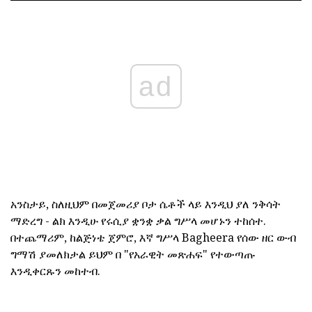
ad
አንስታይ, ስለዚህም በመጀመሪያ ቦታ ሴቶች ላይ እንዲህ ያለ ንቅሳት
ማድረግ - ልክ እንዲሁ የሩሲያ ቋንቋ ቃል ግሥላ መሆኑን ተከሰተ.
በተጨማሪም, ከልጅነቴ ጀምሮ, እኛ ግሥላ Bagheera የሰው ዘር ውብ
ግማሽ ያመለክታል ይህም በ "የአራዊት መጽሐፍ" የተውጣጡ
እንዲቀርጹን መከተብ.