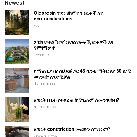
Newest
Oleoresin ጥድ: ህክምና ንብረቶች እና
contraindications
ጤና
ፓርክ ሆቴል "በገና": አገልግሎቶች, ፎቶዎች እና
ግምገማዎች
በመጓዝ ላይ
የ ማጠቢያ በራስህ እጅ ጋር 45 ሴንቲ ሜትር እና 60 ሴሜ
መገንባት እንደሚቻል
Homeliness
እንዴት በቤት የተቆረጠ ከማጌጡም ለመንከባከብ?
Homeliness
እንዴት constriction መሪውን ለማድረግ?
የትርፍ ጊዜ ሥራ