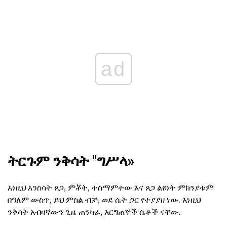
ad
ትርጉም ንቅሳት "ግሥላ»
እነዚህ እንስሳት ጸጋ, ምቾት, ተስማምተው እና ጸጋ ልዩነት ምክንያቱም
በዓለም ውስጥ, ይህ ምስል ብቻ, ወደ ሴት ጋር የተያያዘ ነው. እነዚህ
ንቅሳት አብዛኛውን ጊዜ ጠንካራ, እርግጠኞች ሴቶች ናቸው.