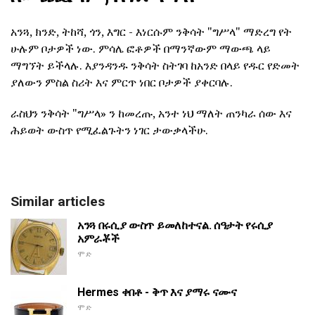
አንጓ, ክንድ, ትከሻ, ጎን, እግር - እነርሱም ንቅሳት "ግሥላ" ማድረግ የት
ሁሉም ቦታዎች ነው. ምሳሌ ፎቶዎች በማንኛውም ማውጫ ላይ
ማግኘት ይችላሉ. እያንዳንዱ ንቅሳት ስትገባ ከአንድ በላይ የዱር የድመት
ያለውን ምስል ስሪት እና ምርጥ ነበር ቦታዎች ያቀርባሉ.
ራስህን ንቅሳት "ግሥላ» ን ከመረጡ, አንተ ነህ ማለት ጠንካራ ሰው እና
ሕይወት ውስጥ የሚፈልጉትን ነገር ታውቃላችሁ.
Similar articles
አንጓ በሩሲያ ውስጥ ይመለከተናል. ሰዓታት የሩሲያ
አምራቾች
ሞድ
Hermes ቀበቶ - ቅጥ እና ያማሩ ናሙና
ሞድ