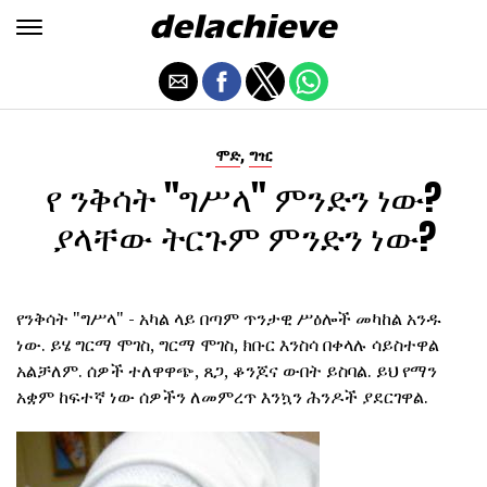
,
ሞድ
ግዢ
የ ንቅሳት "ግሥላ" ምንድን ነው?
ያላቸው ትርጉም ምንድን ነው?
የንቅሳት "ግሥላ" - አካል ላይ በጣም ጥንታዊ ሥዕሎች መካከል አንዱ
ነው. ይሄ ግርማ ሞገስ, ግርማ ሞገስ, ክቡር እንስሳ በቀላሉ ሳይስተዋል
አልቻለም. ሰዎች ተለዋዋጭ, ጸጋ, ቆንጆና ውበት ይስባል. ይህ የማን
አቋም ከፍተኛ ነው ሰዎችን ለመምረጥ እንኳን ሕንዶች ያደርገዋል.