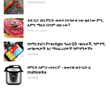
Homeliness
ቀይ ስጋ: ይህ ምርት ውስጥ የተካተቱ ነው ልዩ ነው ምን,
ለምን ማለት በጣም ብዙ ነው?
ምግብ እና መጠጥ
የስማርትፎን Prestigio ግሬስ Q5: ባለቤቶች, ግምገማ,
መግለጫዎች እና ማብራሪያዎች ግምገማዎችን
ቴክኖሎጂ
የምርት ስም በ «ሳተርን" - ዘመናዊ ወጥ ቤት ለ
multivarka
ቴክኖሎጂ