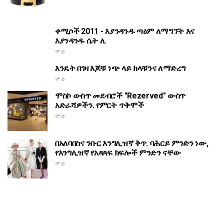
ቀሚሶች 2011 - እያንዳንዱ ጣዕም ለማግኘት እና
እያንዳንዱ ሴት ለ.
ሞድ
እንዴት በገዛ እጆቹ ነጭ ላይ ክላቹንና ለማድረግ
ሞድ
ሞስኮ ውስጥ መደብሮች "Rezerved" ውስጥ
አድራሻዎችን. የምርት ጥቅሞች
ሞድ
በአለባበስና ንቡር እንግሊዝኛ ቅጥ. ባሕርይ ምንድን ነው,
የእንግሊዝኛ የአጻጻፍ ክፍሎች ምንድን ናቸው
ሞድ