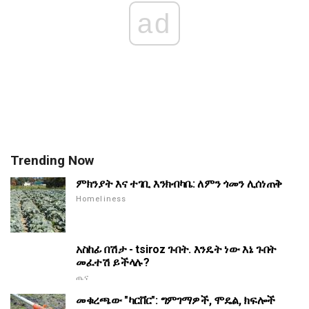
ad
Trending Now
ምክንያት እና ተገቢ እንክብካቤ: ለምን ጎመን ሊሰነጠቅ
Homeliness
አስከፊ በሽታ - tsiroz ጉበት. እንዴት ነው እኔ ጉበት
መፈተሽ ይችላሉ?
ጤና
መቁረጫው "ካርቨር": ግምገማዎች, ሞዴል, ክፍሎች