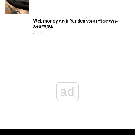
Webmoney ላይ ከ Yandex ገንዘብ ማስተላለፍ
እንደሚቻል
የገንዘብ
ad