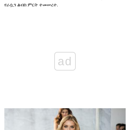
የራሷን ልብስ ምርት ተመሠረተ.
ad