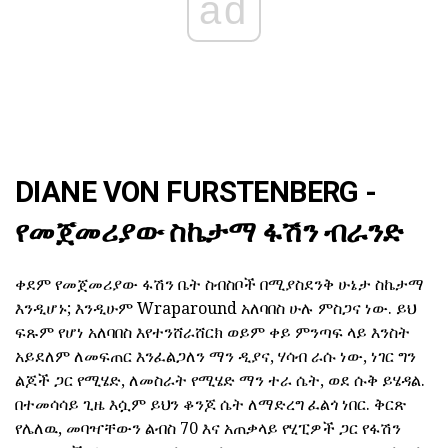
ad
DIANE VON FURSTENBERG -
የመጀመሪያው ስኬታማ ፋሽን ብራንድ
ቀደም የመጀመሪያው ፋሽን ቤት ስብስቦች በሚያስደንቅ ሁኔታ ስኬታማ
እንዲሆኑ; እንዲሁም Wraparound አለባበስ ሁሉ ምስጋና ነው. ይህ
ፍጹም የሆነ አለባበስ እየተንሸራሸርክ ወይም ቀይ ምንጣፍ ላይ እንስት
አይደለም ለመፍጠር እንፈልጋለን ማን ዲያና, ሃሳብ ራሱ ነው, ነገር ግን
ልጆች ጋር የሚሄድ, ለመስራት የሚሄድ ማን ተራ ሴት, ወደ ሱቅ ይሄዳል.
በተመሳሳይ ጊዜ እሷም ይህን ቆንጆ ሴት ለማድረግ ፈልጎ ነበር. ቅርጽ
የሌለዉ, መባዣቸውን ልብስ 70 እና አጠቃላይ የሂፒዎች ጋር የፋሽን