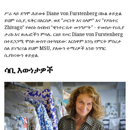
ሥራ ላይ ደግሞ ሕይወቱ Diane von Furstenberg በኩል ቆይቷል
ይህም ሩሲያ, ፍቅር በእርሰዎ. ወደ "ጦርነት እና ሰላም" እና "የዶክተር
Zhivago" የወሰኑ ስብስብ "ዊንተር ቤተ መንግሥት" - ተመስጦ የሩሲያ
ታሪክ እና ጽሑፎችን ምሳሌ. ርዕይ የጦር Diane von Furstenberg
በተደጋጋሚ ሞስኮ ውስጥ በተካሄደው: እርስዋም እንኳ የምርት ምስረታ
ስለ ይነግረናል ይህም MSU, ያለውን ተማሪዎች አንድ ንግግር
ሲያከናውን ቆይቷል.
ሳቢ እውነታዎች