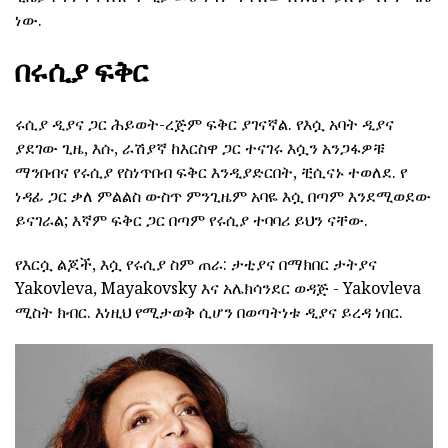
ነው.
በሩሲያ ፍቅር
ሩሲያ ዲያና ጋር ሕይወት-ረጅም ፍቅር ያገናኛል. የእሷ አባት ዲያና
ያደገው ጊዜ, እሱ, ራሽያኛ ከእርስዋ ጋር ተናገሩ እሷን አንጋፋዎቹ
ማንበብና የሩሲያ የስነጥበብ ፍቅር እንዲያድርበት, ቺሲናኑ ተወለደ. የ
ነዳፊ ጋር ቃለ ምልልስ ውስጥ ምንጊዜም አባዬ እሷ በጣም እንደሚወደው
ይናገራል; እኛም ፍቅር ጋር በጣም የሩሲያ ተባባሪ ይህን ናቸው.
የእርሷ ልጆች, እሷ የሩሲያ ስም ጠራ: ታቲያና በማክበር ታትያና
Yakovleva, Mayakovsky እና አሌክሳንደር ወዳጅ - Yakovleva
ሚስት ክብር. እነዚህ የሚታወቅ ሲሆን በወጣትነቱ ዲያና ይረዳ ነበር.