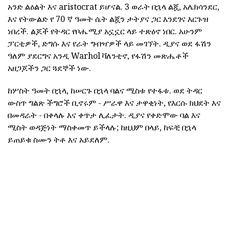
አንድ ልዕልት እና aristocrat ይሆናል. 3 ወራት በኋላ ልጇ, አሌክሳንደር,
እና የትውልድ የ 70 ኛ ዓመት ሴት ልጇን ታትያና ጋር እንደገና እርጉዝ
ነበረች. ልጆች የትዳር የቦሔሚያ አኗኗር ላይ ተጽዕኖ ነበር. አሁንም
ፓርቲዎች, ድግሱ እና የራት ግብዣዎች ላይ መገኘት. ዲያና ወደ ፋሽን
ዓለም ያደርግና አንዲ Warhol ቫለንቲኖ, የፋሽን መጽሔቶች
አዘጋጆችን ጋር ጓደኞች ነው.
ከሦስት ዓመት በኋላ, ከሠርጉ በኋላ ባልና ሚስቱ የተፋቱ. ወደ ትዳር
ውስጥ ግልጽ ችግሮች ቢኖሩም - ሥራዋ እና ታዋቂነት, የእርሱ ክህደት እና
በመዳራት - በቀላሉ እና ቀጥታ ሊፈታት. ዲያና የቀድሞው ባል እና
ሚስት ወዳጅነት ማስቀመጥ ይችላሉ; ከዚህም በላይ, ከፍቺ በኋላ
ይጠይቁ ስሙን ትቶ እና አይደለም.