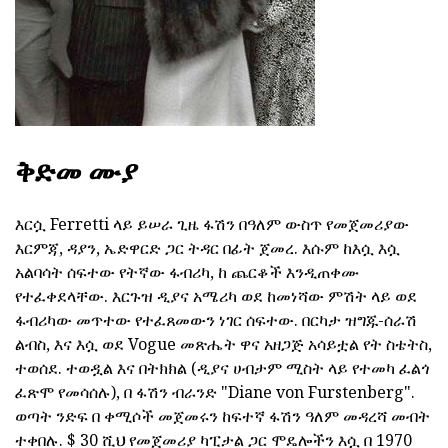
ቅድመ ሙያ
እርሷ Ferretti ላይ ይሠራ ጊዜ ፋሽን በዓለም ውስጥ የመጀመሪያው
እርምጃ, ዳያን, ኤድዋርድ ጋር ትዳር በፊት ጀመረ. እሱም ከእሷ እሷ
አልባሳት ሰፍተው የትኛው ፋብሪካ, ከ ጨርቆች እንዲጠቀሙ
የተፈቀደላቸው. እርጉዝ ዲያና አሜሪካ ወደ ከመነሻው ምሽት ላይ ወደ
ፋብሪካው መጥተው የተፈጸመውን ነገር ሰፍተው. በርካታ ዝግጁ-ሰራሽ
ልብስ, እና እሷ ወደ Vogue መጽሔት ዋና አዘጋጅ አሳይቷል የት ስቴትስ,
ተወሰደ. ተወዷል እና በትክክል (ዲያና ሀብታም ሚስት ላይ የተመካ ፈልጎ
ፈጽሞ የመሳሰሉ), በ ፋሽን ብራንድ "Diane von Furstenberg".
ወጣት ንድፍ በ ቀሚሶች መጀመሩን ከፍተኛ ፋሽን ዓለም መዳረሻ መብት
ተቀበሉ. $ 30 ሺህ የመጀመሪያ ካፒታል ጋር ሞዴሎችን እሷ በ 1970