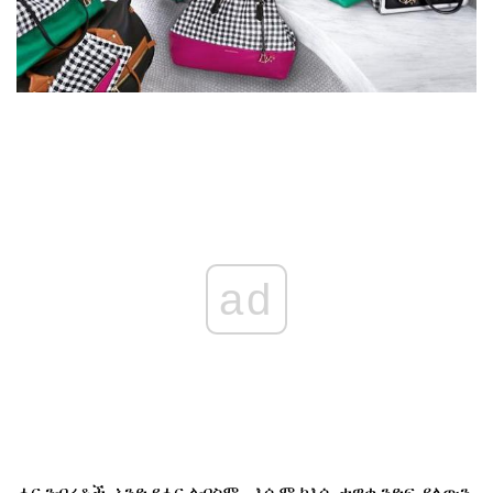
ad
ሐር ንብረቶች, አንድ የሐር ልብስም - እሱም ከእሷ ታዋቂ ንድፍ ያለውን