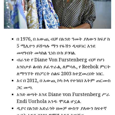
በ 1976, በ አውጪ ብቻ በአንድ ዓመት ያለውን ክፍያ ከ
5 ሚሊዮን ይሸጣሉ ማን የፋሽን ዲዛይነር እንደ
መዛግብት መካከል ጊነስ ቡክ ይገባል.
ብራንድ የ Diane Von Furstenberg ብቻ የሆነ
አንስታይ ልብስ ይፈጥራል, ለምሳሌ, የ Reebok ምርት
ለማግኘት የስፖርት ሰልፍ 2003 ከተጀመረበት ነበር.
እና በ 2012, በ አውጪ ኮካ ኮላ የተገደበ እትም ጠርሙስ
ጋር መጣ.
አንድ ወጣት እንደ Diane von Furstenberg ሥራ
Endi Uorhola አንዱ ሞዴል ሆኗል.
ዲያና በአንድ አድራጎት ዘመቻ ውስጥ ያለውን ከፍተኛ
ሀብት አንድ የልገሳ ግማሽ እንደ ሰጣቸው.