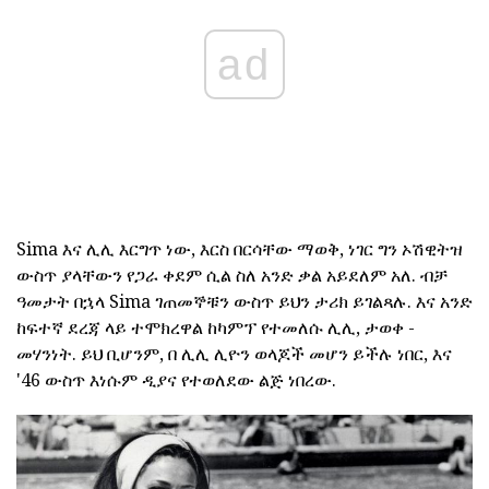
ad
Sima እና ሊሊ እርግጥ ነው, እርስ በርሳቸው ማወቅ, ነገር ግን ኦሽዊትዝ
ውስጥ ያላቸውን የጋራ ቀደም ሲል ስለ አንድ ቃል አይደለም አለ. ብቻ
ዓመታት በኋላ Sima ገጠመኞቹን ውስጥ ይህን ታሪክ ይገልጻሉ. እና አንድ
ከፍተኛ ደረጃ ላይ ተሞክረዋል ከካምፕ የተመለሱ ሊሊ, ታወቀ -
መሃንነት. ይህ ቢሆንም, በ ሊሊ ሊዮን ወላጆች መሆን ይችሉ ነበር, እና
'46 ውስጥ እነሱም ዲያና የተወለደው ልጅ ነበረው.