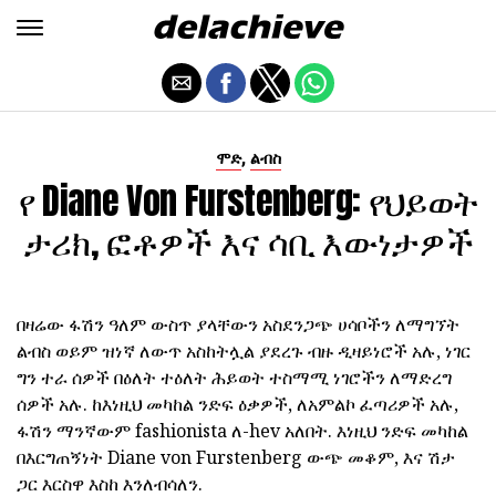
,
ሞድ
ልብስ
የ Diane Von Furstenberg: የህይወት
ታሪክ, ፎቶዎች እና ሳቢ እውነታዎች
በዛሬው ፋሽን ዓለም ውስጥ ያላቸውን አስደንጋጭ ሀሳቦችን ለማግኘት
ልብስ ወይም ዝነኛ ለውጥ አስከትሏል ያደረጉ ብዙ ዲዛይነሮች አሉ, ነገር
ግን ተራ ሰዎች በዕለት ተዕለት ሕይወት ተስማሚ ነገሮችን ለማድረግ
ሰዎች አሉ. ከእነዚህ መካከል ንድፍ ዕቃዎች, ለአምልኮ ፈጣሪዎች አሉ,
ፋሽን ማንኛውም fashionista ለ-hev አለበት. እነዚህ ንድፍ መካከል
በእርግጠኝነት Diane von Furstenberg ውጭ መቆም, እና ሽታ
ጋር እርስዋ እስከ እንለብሳለን.