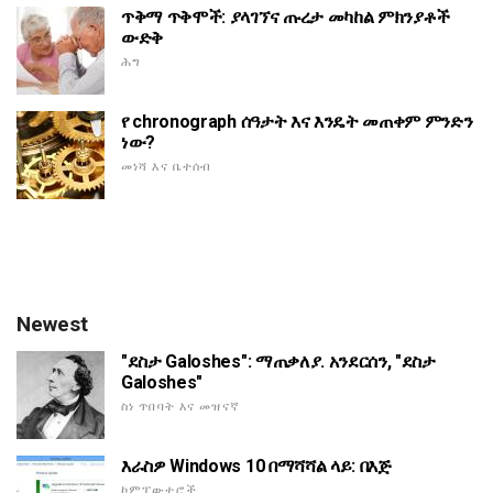
ጥቅማ ጥቅሞች: ያላገኘና ጡረታ መካከል ምክንያቶች
ውድቅ
ሕግ
የ chronograph ሰዓታት እና እንዴት መጠቀም ምንድን
ነው?
መነሻ እና ቤተሰብ
Newest
"ደስታ Galoshes": ማጠቃለያ. አንደርሰን, "ደስታ
Galoshes"
ስነ ጥበባት እና መዝናኛ
እራስዎ Windows 10 በማሻሻል ላይ: በእጅ
ኮምፒውተሮች