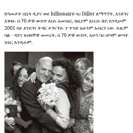
ከዓመታት በኋላ ዲያና ወደ billionaire ባሪ Diller ለማግኘት, እንደገና
አገባሁ. በ 70 ዎቹ ውስጥ እነሱ አመነዘረ, ከዚያም እነርሱ ለየ; እንዲሁም
2001 ላይ እንደገና ትዳር ተገናኘሁ. የ ጥንድ አሁንም አብረን ነው. ፍጹም
ባል - ዳያና አብዛኞቹ መሠረት, በ 70 ዎቹ ውስጥ, አሁን ባሪ በጣም ወጣት
ነበሩ; እንዲሁም.