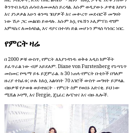
ቅንጥብ አዲስ ሐሳብ ለመመለስ ይረዳል. እሱም ወዲያውኑ ታዋቂ እየሆነ
እና ያነቃቃል አሁን ቁንጫ ገበያዎች እና መቍረጥ መደብሮች መግዛት
ነው ሽታ ጋር መልበስ ይወዳሉ. እሱም እሷ የፋሽን ኦሊምፐስ ዳግም
አምላኬና ለመከላከል, እና ዳያና በተሳካ ድል መሆኑን ምላስ ካንሰር ነበር.
የምርት ዛሬ
በ 2000 ዎቹ ውስጥ, የምርት ለእያንዳንዱ ወቅቱ አዲስ ክምችት
ይፈጥራል ነው ብቻ አይደለም. Diane von Furstenberg የጌጣጌጥ
መስመር የጫማ ይፋ ይጀምራል. ከ 30 ነጠላ-የምርት ቡቲኮች በዓለም
ዙሪያ ተከፈቱ; ሁሉ ከእሷ አልባሳት 70 አገሮች ውስጥ መግዛት ይቻላል.
ብዙዎቹ የታወቁ ወይዛዝርት - የምርት ስም የወሰኑ አድናቂ. ይህ ነው
ሚሼል ኦባማ, እና Fergie, ጄኒፈር ሎፔዝና እና ብዙ ሌሎች.