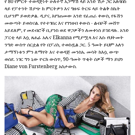
የ 80 የምርት ተወዳጅነት ሁለተኛ አጋማሽ ላይ አንድ ሽታ ጋር አለባበስ
ላይ የፓተንት ሽያጭ ከ ምርትዎን እና ግዙፍ ትርፍ ላይ ትልቅ ስኬት
ቢሆንም ይወድቃል. ዲያና, እየገጠመው አንድ የፈጠራ ቀውስ, የፋሽን
መውጣት ይወስናል. የተተገበረ እና የገንዘብ ቀውስ - ልብሶች መሸጥ
አይደለም, የ መደብሮች ቢያንስ ወደ ዋጋዎችን ለመቀነስ ይገደዳሉ. አንድ
ፓርቲ ላይ እሷ ጸሐፊ አሌና Elkanna የሚያሟላ እና እሱ የህትመት
ንግድ ውስጥ ሰርቷል የት በፓሪስ, ተወስዷል ጋር. 5 ዓመት ይህም አለን
ታማኝነቱን ምን ለማየት እና ተወዳጅ መንስኤ መሳት ከእሷ ውጭ
ወሰደ. ነገር ግን ኒው ዮርክ ውስጥ, 90-ዓመት ጥቂት ሰዎች ማን ይህን
Diane von Furstenberg አስታውስ.