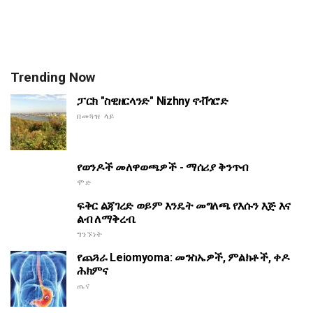
Trending Now
ፓርክ "ስዊዘርላንድ" Nizhny ኖቭጎሮድ
በመጓዝ ላይ
የወንዶች መለዋወጫዎች - ማሰሪያ ቅንጥብ
ሞድ
ፍቅር ልጃገረድ ወይም እንዴት መግለጫ የእሱን እጅ እና
ልብ ለማቅረብ.
ግንኙነት
የጨጓራ Leiomyoma: መንስኤዎች, ምልክቶች, ቀዶ
ሕክምና
ጤና