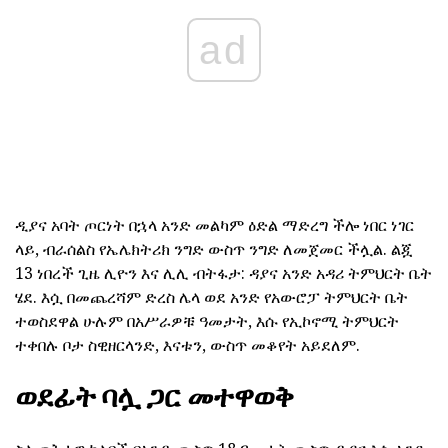
ad
ዲያና አባት ጦርነት በኋላ አንድ መልካም ዕድል ማድረግ ችሎ ነበር ነገር
ላይ, ብራሰልስ የኤሌክትሪክ ንግድ ውስጥ ንግድ ለመጀመር ችሏል. ልጇ
13 ነበረች ጊዜ ሊዮን እና ሊሊ ብትፋታ: ዳያና አንድ አዳሪ ትምህርት ቤት
ሄደ. እሷ በመጨረሻም ድረስ ሌላ ወደ አንድ የአውሮፓ ትምህርት ቤት
ተወስደዋል ሁሉም በአሥራዎቹ ዓመታት, እሱ የኢኮኖሚ ትምህርት
ተቀበሉ ቦታ ስዊዘርላንድ, እናቱን, ውስጥ መቆየት አይደለም.
ወደፊት ባሏ ጋር መተዋወቅ