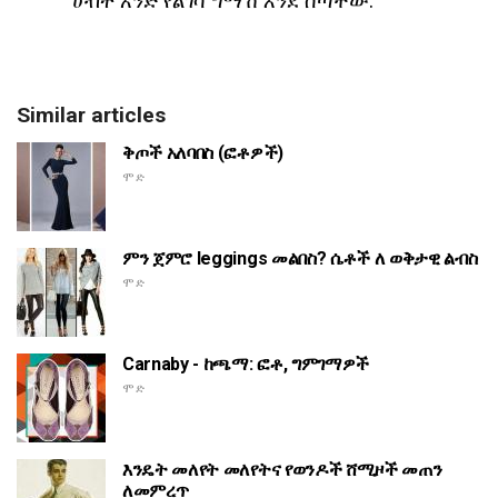
Similar articles
ቅጦች አለባበስ (ፎቶዎች)
ሞድ
ምን ጀምሮ leggings መልበስ? ሴቶች ለ ወቅታዊ ልብስ
ሞድ
Carnaby - ከጫማ: ፎቶ, ግምገማዎች
ሞድ
እንዴት መለየት መለየትና የወንዶች ሸሚዞች መጠን
ለመምረጥ