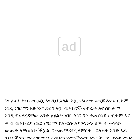
ad
ቮን ፈርስተንበርግ ራሷ እንዲህ ይላል, እሷ በእርግጥ ቆንጆ እና ሀብታም
ነበረ, ነገር ግን አሁንም ድረስ እሷ ብዙ በሮች ተከፈቱ እና ስኬታማ
እንዲሆኑ የረዳቸው አንድ ልዕልት ነበር. ነገር ግን ተመሳሳይ ሀብታም እና
ውብ ብዙ ዙሪያ ነበረ: ነገር ግን ከእነርሱ እያንዳንዱ ሰው ተመሳሳይ
ውጤት ለማሳካት ችሏል. በተጨማሪም, የምርት - ባለፉት አንድ አፈ
ጊዜያችንን ዋና አዝማሚያ መሆን የምንችለው እንዴት ያለ ታላቅ ምሳሌ