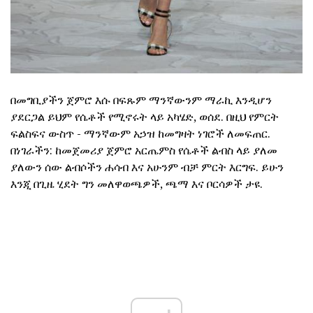
በመግቢያችን ጀምሮ እሱ በፍጹም ማንኛውንም ማራኪ እንዲሆን
ያደርጋል ይህም የሴቶች የሚኖሩት ላይ አካሄድ, ወሰደ. በዚህ የምርት
ፍልስፍና ውስጥ - ማንኛውም አኃዝ ከመግዛት ነገሮች ለመፍጠር.
በነገራችን: ከመጀመሪያ ጀምሮ አርጤምስ የሴቶች ልብስ ላይ ያለመ
ያለውን ሰው ልብሶችን ሐሳብ እና አሁንም ብቻ ምርት እርግፍ. ይሁን
እንጂ በጊዜ ሂደት ግን መለዋወጫዎች, ጫማ እና ቦርሳዎች ታዩ.