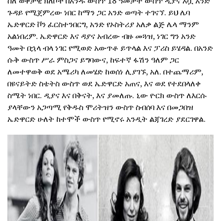
ስለ ወቅታዊ ክለቦች በአንዱ ውስጥ 18 ዓመታት ውስጥ ዲያና እሷ አንድ
ጉዳይ የሚጀምረው ነበር ከማን ጋር አንድ ወጣት ተገናኘ. ይህ ሌባ
ኤድዋርድ ቮን ፈርስተንበርግ, አንድ የኦስትሪያ አለቃ ልጅ ሌላ ማንም
አልነበረም. ኤድዋርድ እና ዳያና አብረው ብዙ መጓዝ, ነገር ግን አንድ
ዓመት በኋላ ብላ ነገር የሚወድ አውጥቶ ይጥላል እና ፓሪስ ይሄዳል. በአንድ
ሱቅ ውስጥ ሥራ ምስጋና ይግባውና, ከፍተኛ ፋሽን ዓለም ጋር
ለመተዋወቅ ወደ አሜሪካ ለመሄድ ከወሰነ ሊያገኙ, አለ. በተጨማሪም,
በዩናይትድ ስቴትስ ውስጥ ወደ ኤድዋርድ አጠና, እና ወደ የተደበላለቀ
ስሜት ነበር. ዲያና እና በቅናት, እና ያመለጡ. ኒው ዮርክ ውስጥ ለእርሱ
ያላቸውን አጋጣሚ የቅዱስ ሞሪትዝን ውስጥ ስብሰባ እና በመጋበዝ
ኤድዋርድ ሁለት ከተሞች ውስጥ የሚኖሩ አንዲት ልጃገረድ ያደርገዋል.