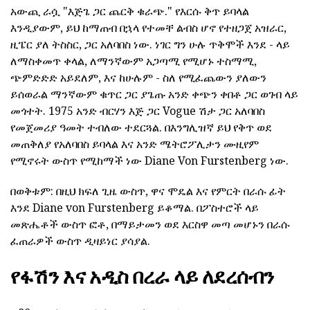
አውጪ ራሷ "እጅጌ ጋር ጨርቅ ቁራጭ." የእርሱ ቅጥ ይባላል
እንዲያውም, ይህ ከማጠብ በኋላ የተመቸ ልብስ ሆኖ የተዘጋጀ አዝራር,
ዚፔር ያለ ትስስር, ጋር አለባበስ ነው. ነገር ግን ሁሉ ጥቅሞች እንደ - ላይ
ለማስቀመጥ ቀላል, ለማንኛውም አጋጣሚ የሚሆኑ ተስማሚ,
ጭምድድድ አይደለም, እና ከሁሉም - ስለ የሚፈጨውን ያለውን
ይሰወራል ማንኛውም ቁጥር ጋር ያጌጡ አንድ ቀጭን ቀበቶ ጋር ወገብ ላይ
መጎተት. 1975 አንድ ብርሃን እጅ ጋር Vogue ሽታ ጋር አለባበስ
የመጀመሪያ ዓመት ተብለው ተደርጓል. በእንግሊዝኛ ይህ የቅጥ ወደ
መጠቅለያ የአለባበስ ይባላል እና አንድ ሜትሮፖሊታን ሙዚየም
የሚኖሩት ውስጥ የሚከማች ነው Diane Von Furstenberg ነው.
በወቅቱም: በዚህ ክፍለ ጊዜ ውስጥ, ዋና ሞዴል እና የምርት በራሱ ፊት
እንደ Diane von Furstenberg ይቆማል. በፖስተሮች ላይ
መጽሔቶች ውስጥ ፎቶ, በማይታመን ወደ እርስዋ መጣ መሆኑን በራሱ
ፈጠራዎች ውስጥ ዲዛይነር ያሳያል.
የፋሽን እና አዲስ በረራ ላይ ለደረሰብን