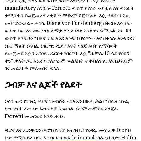
በዚያን ጊዜ, ዲያና ወደ ፋሽን ዓለም እየተቃረበ - እሷ የጨርቃ
manufactory አንጀሎ Ferretti ውስጥ እየሰራ ቆይቷል እና ወደፊት
ቀሚሶችን የመጀመሪያ ረቂቆች ማድረግ ይጀምራል. እሷ ቀደም ከእሷ
ሙያ ያውቃል - ልብስ. Diane von Furstenberg በቅርቡ እሷ ቦታ
ውስጥ ነው እና ወደ ፅንስ ለማቋረጥ ይሄዳል እንደሆነ ይማራል. እኔ '69
ውስጥ እንዲሁም በእኛ ጊዜ እንደ እንዲህ በፍጥነት እና በቀላሉ እንዳደረገ
ነበር ማለት ይገባል. ነገር ግን ዲያና እናት የልጁ አባት ለማሳወቅ
ለመጀመር እሷን አባበሉ. ፈርስተንበርግ ከ እሷ "ሐምሌ 15 ላይ የሰርግ
ቀን" ቃላት ጋር አንድ የቴሌግራም መልእክት ተቀብለዋል. እነዚህ እሷም
ገና መልእክት የሚጠብቅ ይላሉ.
ጋብቻ እና ልጆች የልደት
ነፍሰ ጡር የበኩር, ዲያና በመክሸፉ - በአንድ በኩል, ሕልም በሌላ በኩል,
ኒው ዮርክ ለመሄድ እውነተኛ ይመጣል, ይህም መምህሩ አንጀሎ
Ferretti መወርወር አንድ ሐዘኔ.
ዲያና እና ኤድዋርድ ሠርግ በፓሪስ አጠገብ ይካሄዳል. ሙሽራዋ Dior በ
ነጭ ቀሚስ ይለብሱ, እና
ባርኔጣ ሰፊ-brimmed.
ስለዚህ ዳያን Halfin