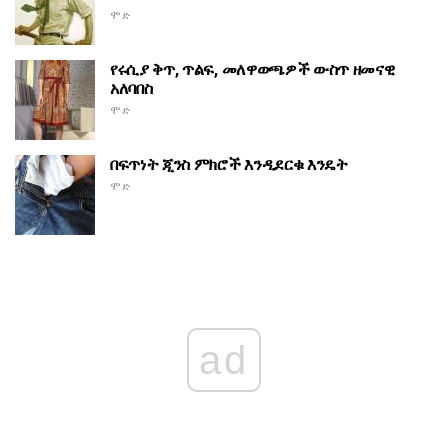
ሞድ
የሩሲያ ቅጥ, ጥልፍ, መለዋወጫዎች ውስጥ ዘመናዊ
አለባበስ
ሞድ
በፍጥነት ጂንስ ምክሮች እንዲደርቁ እንዴት
ሞድ
ad