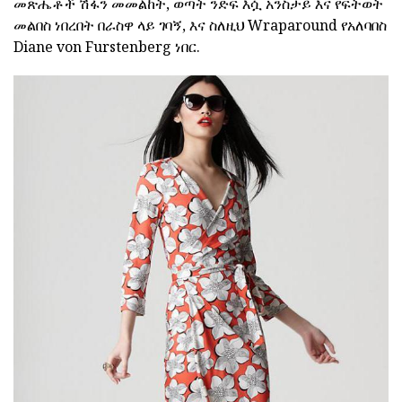
መጽሔቶች ሽፋን መመልከት, ወጣት ንድፍ እሷ አንስታይ እና የፍትወት
መልበስ ነበረበት በራስዋ ላይ ገባኝ, እና ስለዚህ Wraparound የአለባበስ
Diane von Furstenberg ነበር.