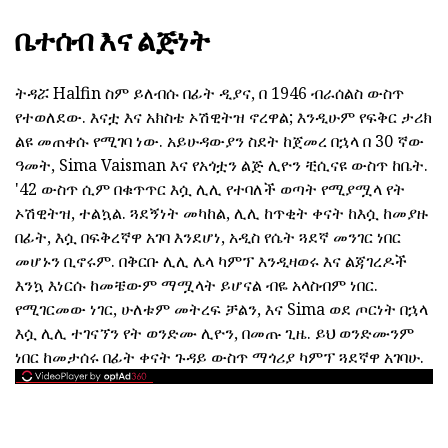
ቤተሰብ እና ልጅነት
ትዳሯ Halfin ስም ይለብሱ በፊት ዲያና, በ 1946 ብራሰልስ ውስጥ
የተወለደው. እናቷ እና አክስቴ ኦሽዊትዝ ኖረዋል; እንዲሁም የፍቅር ታሪክ
ልዩ መጠቀሱ የሚገባ ነው. አይሁዳውያን ስደት ከጀመረ በኋላ በ 30 ኛው
ዓመት, Sima Vaisman እና የአጎቷን ልጅ ሊዮን ቺሲናዩ ውስጥ ከቤት.
'42 ውስጥ ሲም በቁጥጥር እሷ ሊሊ የተባለች ወጣት የሚያሟላ የት
ኦሽዊትዝ, ተልኳል. ጓደኝነት መካከል, ሊሊ ከጥቂት ቀናት ከእሷ ከመያዙ
በፊት, እሷ በፍቅረኛዋ አገባ እንደሆነ, አዲስ የሴት ጓደኛ መንገር ነበር
መሆኑን ቢኖሩም. በቅርቡ ሊሊ ሌላ ካምፕ እንዲዛወሩ እና ልጃገረዶች
እንኳ እነርሱ ከመቼውም ማሟላት ይሆናል ብዬ አላስብም ነበር.
የሚገርመው ነገር, ሁለቱም መትረፍ ቻልን, እና Sima ወደ ጦርነት በኋላ
እሷ ሊሊ ተገናኘን የት ወንድሙ ሊዮን, በመጡ ጊዜ. ይህ ወንድሙንም
ነበር ከመታሰሩ በፊት ቀናት ጉዳይ ውስጥ ማጎሪያ ካምፕ ጓደኛዋ አገባሁ.