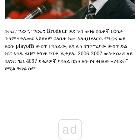
በተጨማሪም, ማርቲን Brodeur ወደ ግብ ጠባቂ ስኬቶች በርካታ
በጣም የተለመደ አይደለም ባለቤት ነው. ስለዚህ የእርሱ ምስጋና ወደ
እርሱ playoffs ውስጥ ያሳለፈው, እና ሌላ ከግጥሚያው ውስጥ ድል
ነበር አንዱ ይህም ሦስት ግቦች, ይታያሉ. 2006-2007 ውስጥ በረዶ ላይ
በአንድ ጊዜ 4697 ደቂቃዎች ካሳለፈ በኋላ እሱ የተቀበለው «የብረት"
የሚል ቅጽል ስም.
ad