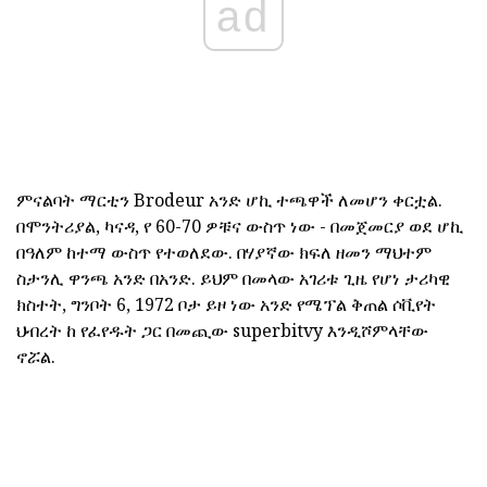
ad
ምናልባት ማርቲን Brodeur አንድ ሆኪ ተጫዋች ለመሆን ቀርቷል.
በሞንትሪያል, ካናዳ, የ 60-70 ዎቹና ውስጥ ነው - በመጀመርያ ወደ ሆኪ
በዓለም ከተማ ውስጥ የተወለደው. በሃያኛው ክፍለ ዘመን ማህተም
ስታንሊ ዋንጫ አንድ በአንድ. ይህም በመላው አገሪቱ ጊዜ የሆነ ታሪካዊ
ክስተት, ግንቦት 6, 1972 ቦታ ይዞ ነው አንድ የሜፕል ቅጠል ሶቪየት
ህብረት ከ የፈየዱት ጋር በመጪው superbitvy እንዲሾምላቸው
ኖሯል.