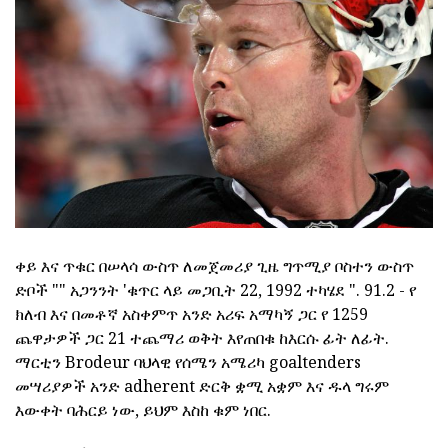
ቀይ እና ጥቁር በሠላሳ ውስጥ ለመጀመሪያ ጊዜ ግጥሚያ ቦስተን ውስጥ
ድቦች "" አጋንንት 'ቁጥር ላይ መጋቢት 22, 1992 ተካሄደ ". 91.2 - የ
ክለብ እና በመቶኛ አስቀምጥ አንድ አሪፍ አማካኝ ጋር የ 1259
ጨዋታዎች ጋር 21 ተጨማሪ ወቅት እየጠበቁ ከእርሱ ፊት ለፊት.
ማርቲን Brodeur ባህላዊ የሰሜን አሜሪካ goaltenders
መሣሪያዎች አንድ adherent ድርቅ ቋሚ አቋም እና ዱላ ግሩም
እውቀት ባሕርይ ነው, ይህም እስከ ቁም ነበር.