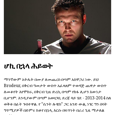
ሆኪ በኋላ ሕይወት
ማንኛውም አትሌት በሙያ ለመጨረስ በጣም አስቸጋሪ ነው. ይህ
Brodeur, በቅርብ ዓመታት ውስጥ አፈጻጸም ተወዳጅ ጨዋታ ውስጥ
ለመቆየት እየሞከሩ, በቅርብ ጊዜ ድረስ, በጣም የከፋ ሊሆን እውነታ
ቢሆንም. እንዲያውም በጣም አወዛጋቢ ደረጃ ላይ ሄደ - 2013-2014 ስለ
ወቅቱ በፊት ገብተዋል. የ "ሴንት ሉዊስ" ጋር አንድ ውል, ነገር ግን ሰባት
ግጥሚያዎች በድምሩ ከቆየ በኋላ, እርሱ በፍጥነት በራሪ ጊዜ ማታለል