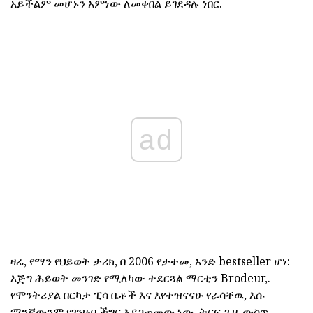
አይችልም መሆኑን አምነው ለመቀበል ይገደዳሉ ነበር.
ad
ዛሬ, የማን የህይወት ታሪክ, በ 2006 የታተመ, አንድ bestseller ሆነ:
እጅግ ሕይወት መንገድ የሚለካው ተደርጓል ማርቲን Brodeur,.
የሞንትሪያል በርካታ ፒሳ ቤቶች እና እየተዝናናሁ የራሳቸዉ, እሱ
ማንኛውንም የገንዘብ ችግር እያጋጠመው ነው. ትርፍ ጊዜ ውስጥ