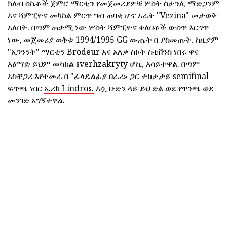
ክለብ ስኬቶች ጀምሮ ማርቲን የመጀመሪያዎቹ ሦስት ስታንሊ ማድጋንም
እና ሻምፒዮና መካከል ምርጥ ግብ ጠባቂ ሆኖ አራት "Vezina" መታወቅ
አለበት. በጣም ጠቃሚ ነው ሦስት ሻምፒዮና ቀለበቶች ውስጥ እርግጥ
ነው, መጀመሪያ ወቅቱ 1994/1995 GG ውጤት በ ያስመጡት. ከዚያም
"አጋንንት" ማርቲን Brodeur እና አለቃ ስኮት ስቲቨንስ ነበሩ ዋና
አዕማድ ይህም መካከል sverhzakryty ሆኪ, አሳይተዋል. በጣም
አስቸጋሪ እየተመራ በ "ፊላዴልፊያ በራሪ» ጋር ተከታታይ semifinal
ፍጥጫ ነበር
ኤሪክ Lindros.
እሷ ቡድን ላይ ይህ ድል ወደ የዋንጫ ወደ
መንገድ አግኝተዋል.