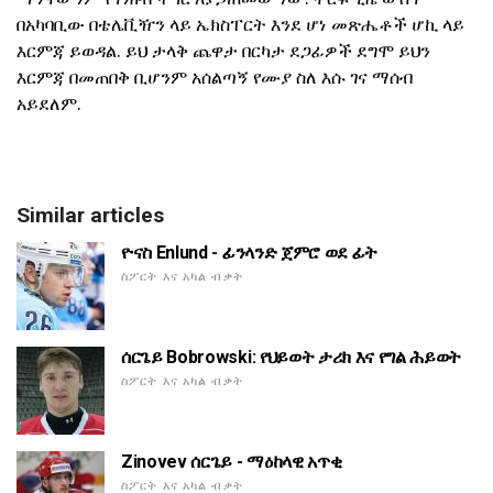
በአካባቢው በቴሌቪዥን ላይ ኤክስፐርት እንደ ሆነ መጽሔቶች ሆኪ ላይ
እርምጃ ይወዳል. ይህ ታላቅ ጨዋታ በርካታ ደጋፊዎች ደግሞ ይህን
እርምጃ በመጠበቅ ቢሆንም አሰልጣኝ የሙያ ስለ እሱ ገና ማሰብ
አይደለም.
Similar articles
ዮናስ Enlund - ፊንላንድ ጀምሮ ወደ ፊት
ስፖርት እና አካል ብቃት
ሰርጌይ Bobrowski: የህይወት ታሪክ እና የግል ሕይወት
ስፖርት እና አካል ብቃት
Zinovev ሰርጌይ - ማዕከላዊ አጥቂ
ስፖርት እና አካል ብቃት