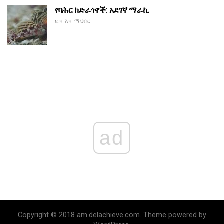
የባሕር ከድራጎኖች: አደገኛ ማራኪ
ዜና እና ማህበር
ad
Copyright © 2018 am.delachieve.com. Theme powered by