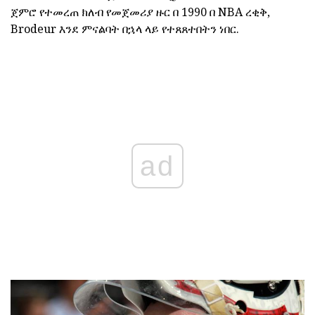
ጀምሮ የተመረጠ ክለብ የመጀመሪያ ዙር በ 1990 በ NBA ረቂቅ,
Brodeur እንደ ምናልባት በኋላ ላይ የተጸጸተበትን ነበር.
ad