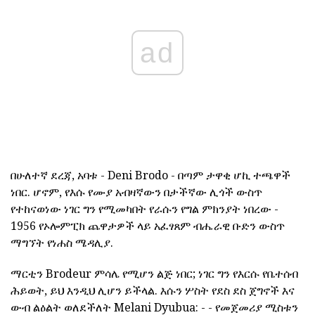
ad
በሁለተኛ ደረጃ, አባቱ - Deni Brodo - በጣም ታዋቂ ሆኪ ተጫዋች
ነበር. ሆኖም, የእሱ የሙያ አብዛኛውን በታችኛው ሊጎች ውስጥ
የተከናወነው ነገር ግን የሚመካበት የራሱን የግል ምክንያት ነበረው -
1956 የኦሎምፒክ ጨዋታዎች ላይ አፈፃጸም ብሔራዊ ቡድን ውስጥ
ማግኘት የነሐስ ሜዳሊያ.
ማርቲን Brodeur ምሳሌ የሚሆን ልጅ ነበር; ነገር ግን የእርሱ የቤተሰብ
ሕይወት, ይህ እንዲህ ሊሆን ይችላል. እሱን ሦስት የደስ ደስ ጀግኖች እና
ውብ ልዕልት ወለደችለት Melani Dyubua: - - የመጀመሪያ ሚስቱን