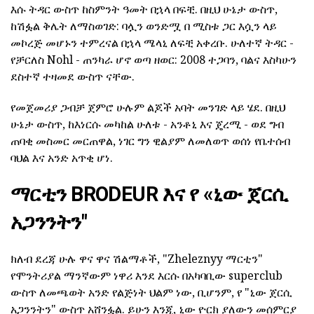
እሱ ትዳር ውስጥ ከስምንት ዓመት በኋላ በፍቺ. በዚህ ሁኔታ ውስጥ,
ከሽፏል ቅሌት ለማስወገድ: ባሏን ወንድሟ በ ሚስቱ ጋር እሷን ላይ
መኮረጅ መሆኑን ተምረናል በኋላ ሜላኒ ለፍቺ አቀረቡ. ሁለተኛ ትዳር -
የቻርለስ Nohl - ጠንካራ ሆኖ ወጣ ዘወር: 2008 ተጋባን, ባልና እስካሁን
ደስተኛ ተዛመደ ውስጥ ናቸው.
የመጀመሪያ ጋብቻ ጀምሮ ሁሉም ልጆች አባት መንገድ ላይ ሄደ. በዚህ
ሁኔታ ውስጥ, ከእነርሱ መካከል ሁለቱ - አንቶኒ እና ጄረሚ - ወደ ግብ
ጠባቂ መስመር መርጠዋል, ነገር ግን ዊልያም ለመለወጥ ወሰነ የቤተሰብ
ባህል እና አንድ አጥቂ ሆነ.
ማርቲን BRODEUR እና የ «ኒው ጀርሲ
አጋንንትን"
ክለብ ደረጃ ሁሉ ዋና ዋና ሽልማቶች, "Zheleznyy ማርቲን"
የሞንትሪያል ማንኛውም ነዋሪ እንደ እርሱ በአካባቢው superclub
ውስጥ ለመጫወት አንድ የልጅነት ህልም ነው, ቢሆንም, የ "ኒው ጀርሲ
አጋንንትን" ውስጥ አሸንፏል. ይሁን እንጂ, ኒው ዮርክ ያለውን መሰምርያ