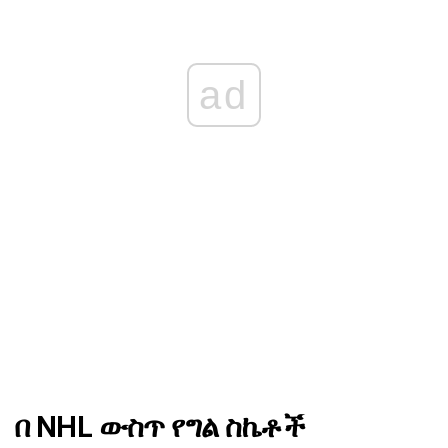
ad
በ NHL ውስጥ የግል ስኬቶች