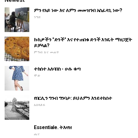
ምን የአይ ነው እና ለምን መመዝገብ አስፈላጊ ነው?
ንግድ
ኩኪዎችን "ድንች" እና የተጠበቁ ድንች እንዴት ማዘጋጀት
ይቻላል?
ምግብ እና መጠጥ
ተከሰተ አለባበስ - ሁሉ ቁጣ
ሞድ
የበርሊን ግንብ ግንባታ: ይህ ለምን እንደተከሰተ
አሰላለፍ
Essentiale. ትእዛዝ
ጤና