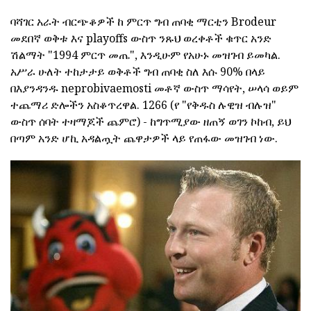
ባሻገር አራት ብርጭቆዎች ከ ምርጥ ግብ ጠባቂ ማርቲን Brodeur
መደበኛ ወቅቱ እና playoffs ውስጥ ንጹህ ወረቀቶች ቁጥር አንድ
ሽልማት "1994 ምርጥ መጤ", እንዲሁም የአሁኑ መዝገብ ይመካል.
አሥራ ሁለት ተከታታይ ወቅቶች ግብ ጠባቂ ስለ እሱ 90% በላይ
በእያንዳንዱ neprobivaemosti መቶኛ ውስጥ ማሳየት, ሠላሳ ወይም
ተጨማሪ ድሎችን አስቆጥረዋል. 1266 (የ "የቅዱስ ሉዊዝ ብሉዝ"
ውስጥ ሰባት ተዛማጆች ጨምሮ) - ከግጥሚያው ዘጠኝ ወገን ኮከብ, ይህ
በጣም አንድ ሆኪ አዳልጧት ጨዋታዎች ላይ የጠፋው መዝገብ ነው.