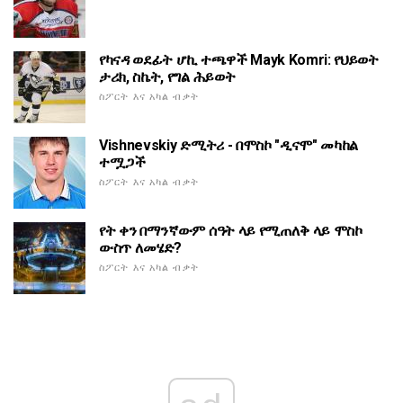
የካናዳ ወደፊት ሆኪ ተጫዋች Mayk Komri: የህይወት
ታሪክ, ስኬት, የግል ሕይወት
ስፖርት እና አካል ብቃት
Vishnevskiy ድሚትሪ - በሞስኮ "ዲናሞ" መካከል
ተሟጋች
ስፖርት እና አካል ብቃት
የት ቀን በማንኛውም ሰዓት ላይ የሚጠለቅ ላይ ሞስኮ
ውስጥ ለመሄድ?
ስፖርት እና አካል ብቃት