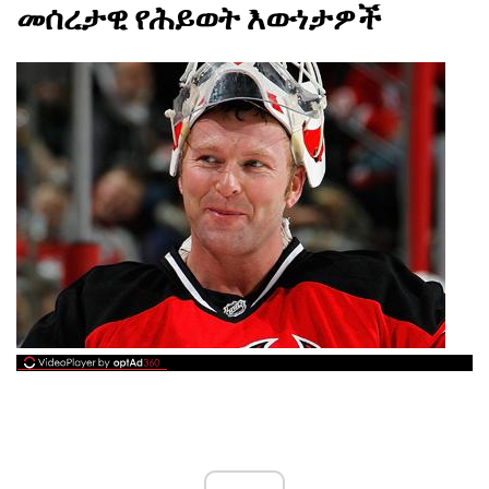
መሰረታዊ የሕይወት እውነታዎች