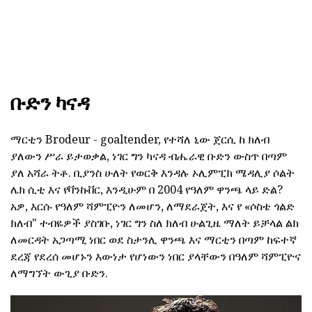
ቡድን ካናዳ
ማርቲን Brodeur - goaltender, የተሻለ ኒው ጀርሲ ከ ክለብ
ያለውን ሥራ ይታወቃል, ነገር ግን ካናዳ ብሔራዊ ቡድን ውስጥ በጣም
ያለ አሻራ ትቶ. ቢያንስ ሁለት የወርቅ እንዳሉ ኦሊምፒክ ሜዳሊያ ሶልት
ሌክ ሲቲ እና የቫንኩቨር, እንዲሁም በ 2004 የዓለም ዋንጫ ላይ ድል?
አዎ, እርሱ የዓለም ሻምፒዮን ለመሆን, ለማደራጀት, እና የ «ሶስቴ ጎልድ
ክለብ" ተብዬዎች ያስገቡ, ነገር ግን ስለ ክለብ ሁልጊዜ ማለት ይቻላል ልክ
ለመርዳት አጋጣሚ ነበር ወደ ስታንሊ ዋንጫ እና ማርቲን በጣም ከፍተኛ
ደረጃ የደረሰ መሆኑን እውነታ የሆነውን ነበር ያላቸውን በዓለም ሻምፒዮና
ለማግኘት ውጊያ ቡድን.