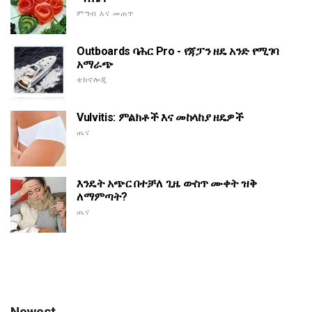
ምግብ እና መጠጥ
Outboards ባሕር Pro - የጃፓን ዘዴ አንድ የሚገባ
አማራጭ
ቴክኖሎጂ
Vulvitis: ምልክቶች እና መከላከያ ዘዴዎች
ጤና
እንዴት አጭር በተቻለ ጊዜ ውስጥ ሙቀት ዝቅ
ለማምጣት?
ጤና
Newest