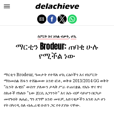
,
ስፖርት እና አካል ብቃት
ሆኪ
ማርቲን Brodeur: ጠባቂ ሁሉ
የሚችል ነው
ማርቲን Brodeur, ዓመታት የተሻለ ሆኪ ርዕሶችን እና የስፖርት
ማስመሰል ሽፋን ተሸልመው አንድ ፎቶ, ወቅቱ 2013/2014 GG ወቅት
"ሴንት ሉዊስ" ውስጥ ያለውን ታላቅ ሥራ ተጠናቋል. የእሱ ዋና ዋና
ስኬቶች የክለቡ "ኒው ጀርሲ አጋንንት" እና እሱ ብቻ ሳይሆን በርካታ
መዛግብት ጸሐፊ, ግን ደግሞ አንድ መፍቻ, አድናቂዎችን አንድ አዶ ሆነ
የት በካናዳ, ስለ ብሔራዊ ቡድን ጋር የተያያዙ ናቸው.