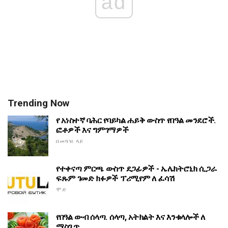
ad
Trending Now
የ አነስተኛ ባሕር የባይካል ሐይቅ ውስጥ የበዓል መንደሮች.
ፎቶዎች እና ግምገማዎች
በመጓዝ ላይ
የተቀናጣ ምርጫ ውስጥ ደጋፊዎች - ኤሌክትሮኒክ ሲጋራ
ፍጹም ገመድ ክፉዎች ፕሪሚየም ለ ፈሳሽ
ሞድ
የበዓል ውብ ሰላጣ. ሰላጣ, አትክልት እና እንቁላሎች ለ
ማስጌጥ