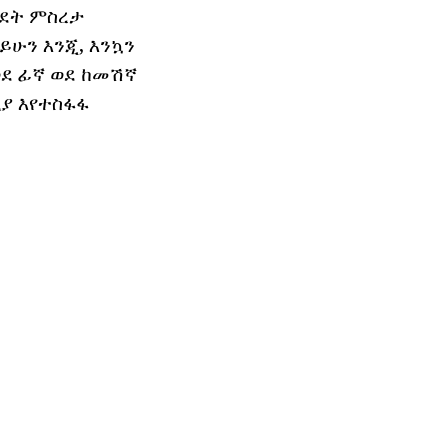
ሂደት ምስረታ
ይሁን እንጂ, እንኳን
ወደ ፊኛ ወደ ከመሽኛ
ዚያ እየተስፋፋ