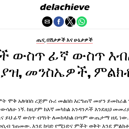
ጤና
በሽታዎች እና ሁኔታዎች
,
ች ውስጥ ፊኛ ውስጥ እብ
ያያዝ, መንስኤዎች, ምልክ
ረምት ሞቅ አለባበስ ረጅም ሱሪ መልበስ እርግጠኛ መሆን ይመከራል
ታውሳለሁ ነኝ. ከዚያም ከእኛ መካከል አንዳንዶች እንደዚህ መመሪ
እና ይህ ፊኛ ውስጥ ብግነት ለመከላከል በጣም ውጤታማ ዘዴ ነው.
ወሲብ ገጠመው. እንደ ከባድ የሚነድና ምቾት ወቅት እንደ ምልክ