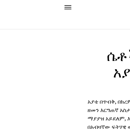
ሴቶ
አ
አያቴ በጥብቅ, በክ
ዘመን እርግጠኛ አስ
ማያያዝ አይደለም, 
በአብዛኛው ፍትሃዊ 