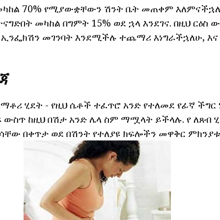
ካከል 70% የሚያውቋቸውን ሽንት ቤት መጠቀም እለምናችኋለሁ
ተናግድበት መካከል በግምት 15% ወደ ኋላ እንደገና. በዚህ ርዕስ 
 ኢንፌክሽን መገንባት እንደሚችሉ ተጨማሪ እነግራችኋለሁ, እና
ረጃ
ቶሪ ሂደት - የዚህ ሴቶች ተፈጥሮ አንድ የተለመደ የፊኛ ችግር ነው.
 ውስጥ ከዚህ በሽታ አንድ ሌላ ስም ማሟላት ይችላሉ. የ ለጸብ 
ራሳቸው በቀጥታ ወደ በሽንት የተለያዩ ክፍሎችን መዋቅር ምክንያቱ