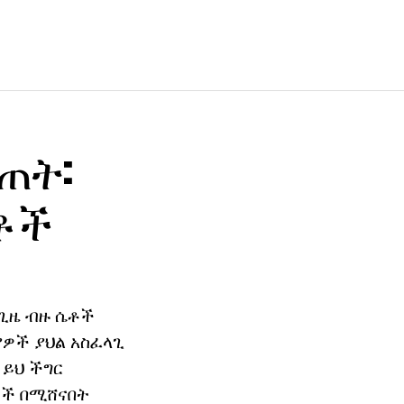
ጠት:
ቶች
 ጊዜ ብዙ ሴቶች
ያዎች ያህል አስፈላጊ
 ይህ ችግር
ቶች በሚሸናበት