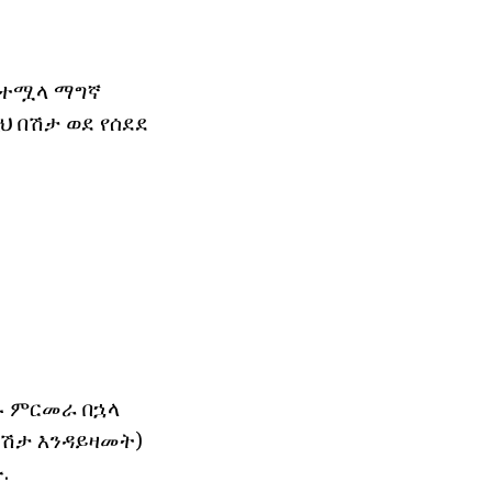
 የተሟላ ማግኛ
ህ በሽታ ወደ የሰደደ
ኑ ምርመራ በኋላ
በሽታ እንዳይዛመት)
.