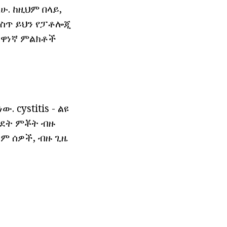
. ከዚህም በላይ,
ውስጥ ይህን የፓቶሎጂ
 ዋነኛ ምልክቶች
 cystitis - ልዩ
ሂደት ምቾት ብዙ
ም ሰዎች, ብዙ ጊዜ