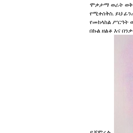
ሞቃታማ ወራት ወቅት
የሚቀሰቅስ. ይህ ፊን
የመከላከል ሥርዓት 
በኩል ዘልቆ እና በን
ይጀምራሉ.