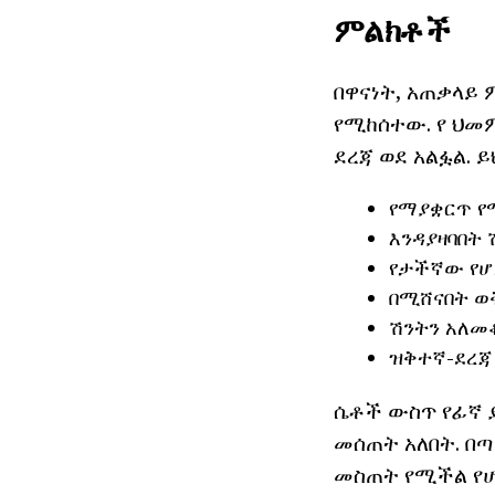
ምልክቶች
በዋናነት, አጠቃላይ 
የሚከሰተው. የ ህመም
ደረጃ ወደ አልፏል. 
የማያቋርጥ የ
እንዳያዛባበት 
የታችኛው የሆ
በሚሸናበት ወ
ሽንትን አለመቆ
ዝቅተኛ-ደረጃ
ሴቶች ውስጥ የፊኛ 
መሰጠት አለበት. በጣ
መስጠት የሚችል የሆነ