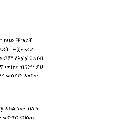
ም ከባድ ችግሮች
 ሂደት መጀመሪያ
ወይም የአኗኗር ዘይቤ
ኛ ውስጥ ብግነት ይህ
ም መሰየም አለበት.
 አካል ነው. በሌላ
 ቁጥጥር የበለጠ