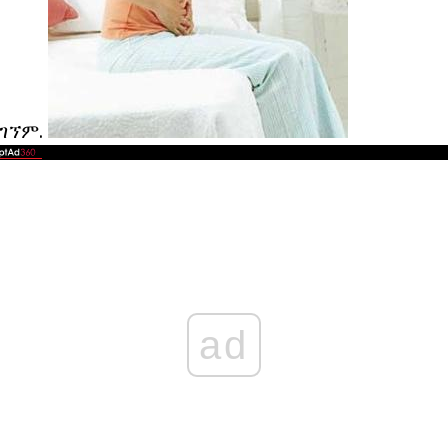
ተገኘም.
ad