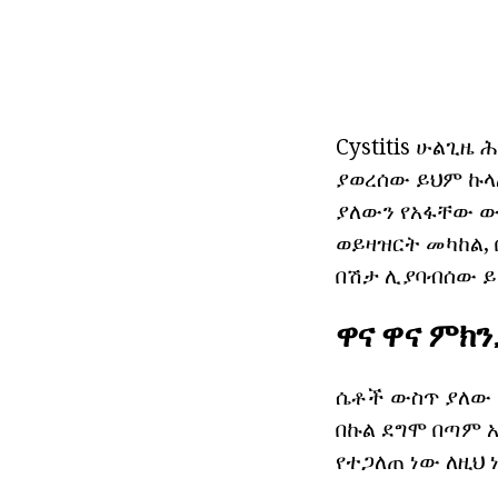
Cystitis ሁልጊዜ
ያወረሰው ይህም ኩላ
ያለውን የአፋቸው ው
ወይዛዝርት መካከል,
በሽታ ሊያባብሰው ይ
ዋና ዋና ምክ
ሴቶች ውስጥ ያለው ከ
በኩል ደግሞ በጣም አ
የተጋለጠ ነው ለዚህ 