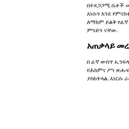
በተደጋጋሚ ሴቶች መ
እነሱን እንደ የምናስ
ለማከም ይልቅ የፊኛ
ምንድን ናቸው.
አጠቃላይ መ
በ ፊኛ ውስጥ ኢንፍላማ
የሕክምና ሥነ ጽሑፍ
ያስከትላል. እነርሱ 