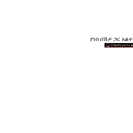
ያነሰ በሽታ ጋር አል