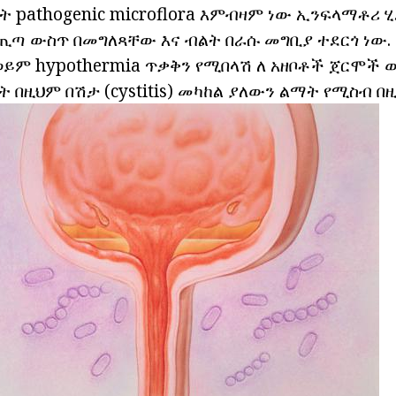
 pathogenic microflora እምብዛም ነው ኢንፍላማቶሪ 
ጢጣ ውስጥ በመግለጻቸው እና ብልት በራሱ መግቢያ ተደርጎ ነው. 
ወይም hypothermia ጥቃቅን የሚበላሽ ለ አዘቦቶች ጀርሞች 
ቃት በዚህም በሽታ (cystitis) መካከል ያለውን ልማት የሚስብ በ