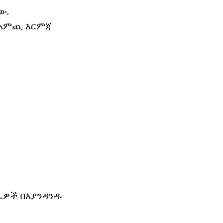
ው.
ት አምጪ እርምጃ
ስኤዎች በእያንዳንዱ