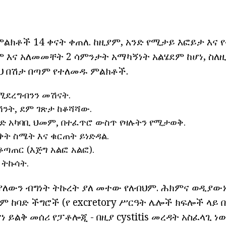
ምልክቶች 14 ቀናት ቀጠለ. ከዚያም, አንድ የሚታይ እፎይታ እና
 እና አለመመቸት 2 ሳምንታት አማካኝነት አልሄደም ከሆነ, ስለዚ
ይህ በሽታ በጣም የተለመዱ ምልክቶች.
ሚደረግብንን መሽናት.
ሽንት, ደም ገጽታ ከቆሻሻው.
ድ አካባቢ ህመም, በተፈጥሮ ውስጥ የዛሉትን የሚታወቅ.
ቅት ስሜት እና ቁርጠት ይነድዳል.
ጣጠር (እጅግ አልፎ አልፎ).
 ትኩሳት.
ያለውን ብግነት ትኩረት ያለ መተው የለብህም. ሕክምና ወዲያው
ም ከባድ ችግሮች (የ excretory ሥርዓት ሌሎች ክፍሎች ላይ 
 ይልቅ መሰሪ የፓቶሎጂ - በዚያ cystitis መረዳት አስፈላጊ ነው