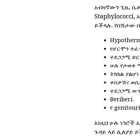
አብዛኛውን ጊዜ, ሴቶ
Staphylococci
ይችላሉ. የበሽታው 
Hypotherm
የሆርሞን ተፈጥ
ተደጋጋሚ ድር
ሁሉ የታወቀ ማ
ትክክል ያልሆነ
ቀስቃሽና ወሲ
ተደጋጋሚ ውጥ
Beriberi.
የ genitou
እነዚህ ሁሉ ነገሮች
ጉዳይ ላይ ሊለያይ ይ