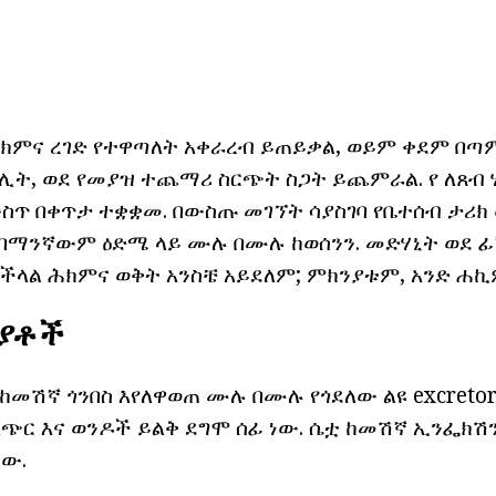
 ሕክምና ረገድ የተዋጣለት አቀራረብ ይጠይቃል, ወይም ቀደም በጣ
ሊት, ወደ የመያዝ ተጨማሪ ስርጭት ስጋት ይጨምራል. የ ለጸብ
ስጥ በቀጥታ ተቋቋመ. በውስጡ መገኘት ሳያስገባ የቤተሰብ ታሪክ 
 በማንኛውም ዕድሜ ላይ ሙሉ በሙሉ ከወሰንን. መድሃኒት ወደ ፊ
ችላል ሕክምና ወቅት አንስቼ አይደለም; ምክንያቱም, አንድ ሐኪ
ንያቶች
መሽኛ ጎንበስ እየለዋወጠ ሙሉ በሙሉ የጎደለው ልዩ excretory
ጭር እና ወንዶች ይልቅ ደግሞ ሰፊ ነው. ሴቷ ከመሽኛ ኢንፌክሽን
ነው.