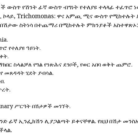
ች ውስጥ የሽንት ፊኛ ውስጥ ብግነት የተለያዩ ተላላፊ ተፈጥሮ ነ
, ኢ ኮላይ, Trichomonas: ዋና አምጪ ሚና ውስጥ የሚከተሉ
በበሽታው ስትነሳ በተጨማሪ በሚከተሉት ምክንያቶች አስተዋጽኦ:
ia.
ሮ የተለያዩ ዓይነት.
ቀት.
ክበር ስላልቻለ የግል የንጽሕና ደንቦች, የወር አበባ ወቅት ጨምሮ.
 የ መጸዳዳት ሂደት ያብሳል.
ብ.
ረት.
rinary ሥርዓት በሽታዎች መገኘት.
 አንድ ፊኛ ኢንፌክሽን ሊያጋልጣት ይቀናቸዋል. የዚህ በሽታ መን
ችላል.