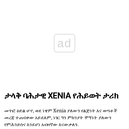
ad
ታላቅ ባሕታዊ XENIA የሕይወት ታሪክ
መጥፎ ዕድል ሆኖ, ወደ ነዌም Xenia ያለውን የልጅነት እና ወጣቶች
መረጃ ተጠብቀው አይደለም, ነገር ግን ምክንያት ሞኝነት ያለውን
የምሕንድስና እንደሆነ አብዛኛው እናውቃለን.