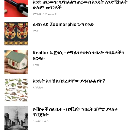
አንድ ጠርሙዝ ሳያስፈልግ ጠርሙስ እንዴት እንደሚከፈት
ሁሉም መንገዶች
ምግብ እና መጠጥ
ልብስ ላይ Zoomorphic ጌጣ ባንድ
ሞድ
Realtor ኤጀንሲ - የማይንቀሳቀስ ንብረት ግብይቶችን
እርዳታ
ንግድ
እንዴት እና ሽል በደረታቸው ያዳብራል የት?
አሰላለፍ
ሶቭየቶች ስለ ቤተ - በሶቪየት ኅብረት ጀምሮ ያላለቀ
ፕሮጀክት
በመጓዝ ላይ