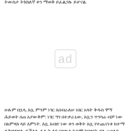
ትውስታ ትክክለኛ ቀን ማወቅ ይፈልጋሉ ይሆናል.
ad
ሁሉም በኋላ, እሷ ምንም ነገር እሰብራለሁ ነበር አላት ቅዱስ ሞኝ
ሕይወት ሰጠ አያውቅም: ነገር ግን በተቃራኒው, እሷን ጥንካሬ ብቻ ነው
በአምላክ ላይ እምነት. እሷ እብድ ነው ቀን ወቅት እሷ የተጨናነቀ ከተማ
ይቅበዘበዛሉ ይችላል, ሌሊት ላይ በጸጥታ ከተማ ከበዛበት ያለ መጸለይ