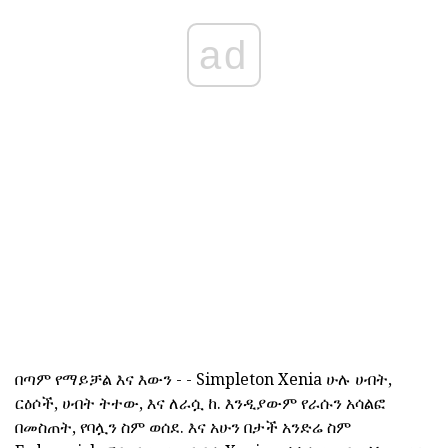
ad
በጣም የማይቻል እና እውን - - Simpleton Xenia ሁሉ ሀብት,
ርዕሶች, ሀብት ትተው, እና ለራሷ ከ. እንዲያውም የራሱን አሳልፎ
በመስጠት, የባሏን ስም ወሰደ. እና አሁን በታች አንድሬ ስም