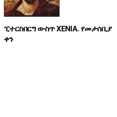
ፒተርስበርግ ውስጥ XENIA. የመታሰቢያ
ቀን