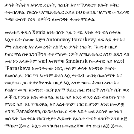
ታላቅ ትሕትና አካላዊ ድህነት, ጎረቤት እና የማያቋርጥ ጸሎት ፍቅር
ተቀብለዋል. የእርሱ የእግዚአብሔር ኃይል ይህ ሁልጊዜ ዓለማዊ መንፈሳዊ
ጉዳይ ውስጥ የረዱ ሰዎችን ለመርዳት ተጠቅሞበታል.
መጽሐፍ ቅዱስ Xenia ፅንስ ባሰቡ ጊዜ ጉዳዩ. አንድ ቀን ብላ በቀላሉ
እሷን ቤት ሰጠው እጅግ Antonovoy Paraskevy, ደፍ ላይ ታየ እና
ምን አስደናቂ እና ለመረዳት አስቸጋሪ ቃላት ነገራት: "እናንተ በዚያ
ይጠጋዋል ስቶኪንጎችንና ተቀምጠው ነዎት እግዚአብሔር አንድ ልጁን ላከ
መሆኑን አላውቅም ነበር! አብዛኞቹ Smolensk የመቃብር ላይ አሂድ!
"Paraskeva አመንትተው ነበር, ሁሉም ቃላት አንዳንድ ቅዠት
ይመስሊሌ, ነገር ግን አሁንም ድረስ እሷ የተባረከ ጠባቂ በመስማት እና
የመቃብር ጋር ተቀላቅለዋል. በዚያ እሷ አንድ ግዙፍ ሕዝብ አየሁ እና
ይበልጥ መጣ: አንዳንድ ብርትኳናማ ሾፌር ጡር የነበረች አንዲት ሴት ወደ
ታች ሲያንኳኳ አስተውለናል. እዚህ ላይ አንድ ወንድ ልጅ ወለድኩ ሞተ
ምድር ላይ. እኔ ሞክረዋል, እና አልተሳካም ነበር ቢሆንም እንደ ዘመዶቿ
ያግኙ. Paraskeva, በእግዚአብሔር ጣት አይቶ ወደ እርስዋ ወጣቱን
ወሰዱት በመቀበል የክርስቲያን ሕይወት የራሱን ጥብቅ ደንቦች እንደ ልጅ
ማሳደግ ጀመረ. እሷን መንከባከብ በመጨረሻው ቀን ድረስ ልጅ ጀመሩ.