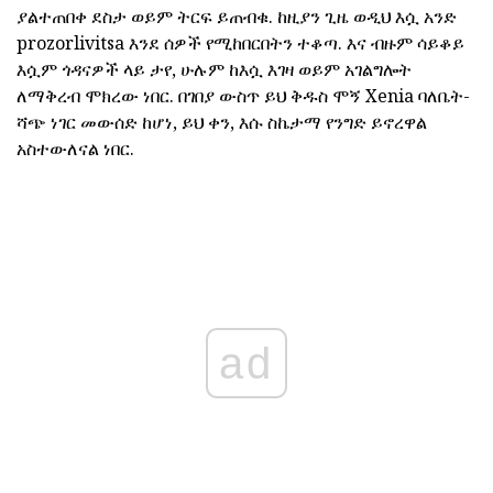
ያልተጠበቀ ደስታ ወይም ትርፍ ይጠብቁ. ከዚያን ጊዜ ወዲህ እሷ አንድ
prozorlivitsa እንደ ሰዎች የሚከበርበትን ተቆጣ. እና ብዙም ሳይቆይ
እሷም ጎዳናዎች ላይ ታየ, ሁሉም ከእሷ እገዛ ወይም አገልግሎት
ለማቅረብ ሞክረው ነበር. በገበያ ውስጥ ይህ ቅዱስ ሞኝ Xenia ባለቤት-
ሻጭ ነገር መውሰድ ከሆነ, ይህ ቀን, እሱ ስኬታማ የንግድ ይኖረዋል
አስተውለናል ነበር.
ad