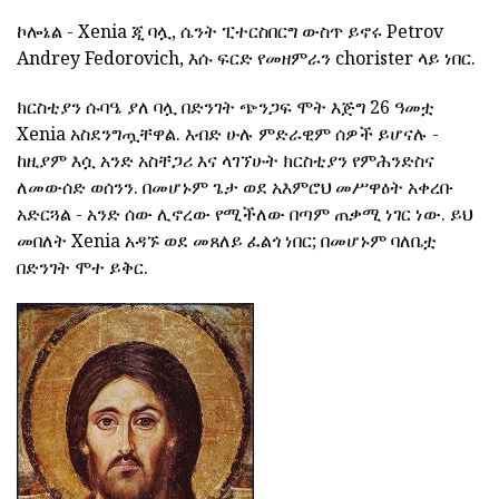
ኮሎኔል - Xenia ጂ ባሏ, ሴንት ፒተርስበርግ ውስጥ ይኖሩ Petrov
Andrey Fedorovich, እሱ ፍርድ የመዘምራን chorister ላይ ነበር.
ክርስቲያን ሱባዔ ያለ ባሏ በድንገት ጭንጋፍ ሞት እጅግ 26 ዓመቷ
Xenia አስደንግጧቸዋል. እብድ ሁሉ ምድራዊም ሰዎች ይሆናሉ -
ከዚያም እሷ አንድ አስቸጋሪ እና ላገኘሁት ክርስቲያን የምሕንድስና
ለመውሰድ ወሰንን. በመሆኑም ጌታ ወደ አእምሮህ መሥዋዕት አቀረቡ
አድርጓል - አንድ ሰው ሊኖረው የሚችለው በጣም ጠቃሚ ነገር ነው. ይህ
መበለት Xenia አዳኙ ወደ መጸለይ ፈልጎ ነበር; በመሆኑም ባለቤቷ
በድንገት ሞተ ይቅር.