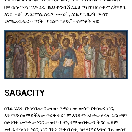
በውስጡ ኅዳግ ማዶ ሄደ. በዚህ ቅዱስ Xenia ውስጥ በአራቱም አቅጣጫ
አንድ ቀስት ያደርገዋል. እሷን መሠረት, እነዚያ ጊዜያት ውስጥ
የእግዚአብሔር መገኘት "ይበልጥ ግልጽ." ተሰምቶት ነበር
SAGACITY
በጊዜ ሂደት የአካባቢው በውስጡ ጉዳይ ሁሉ ውስጥ የተሰወረ ነገር,
አንዳንድ ስለማይችለው ጥልቅ ትርጉም እንደሆነ አስተውለናል. እርስዋም
በድንገት መጥተው ነገር መጠየቅ ከሆነ, የሚጠብቀውን ችግር ወይም
መከራ ምልክት ነበር, ነገር ግን እናንተ ቢሰጥ, ከዚያም በአጭር ጊዜ ውስጥ