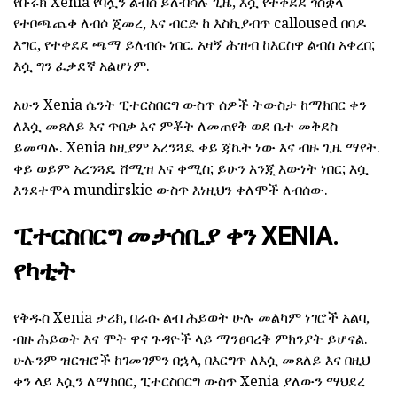
የቡሩክ Xenia የባሏን ልብስ ይለብሳሉ ጊዜ, እሷ የተቀደደ ጎስቋላ
የተቦጫጨቀ ለብሶ ጀመረ, እና ብርድ ከ እስኪያብጥ calloused በባዶ
እግር, የተቀደደ ጫማ ይለብሱ ነበር. አዛኝ ሕዝብ ከእርስዋ ልብስ አቀረበ;
እሷ ግን ፈቃደኛ አልሆነም.
አሁን Xenia ሴንት ፒተርስበርግ ውስጥ ሰዎች ትውስታ ከማክበር ቀን
ለእሷ መጸለይ እና ጥበቃ እና ምቾት ለመጠየቅ ወደ ቤተ መቅደስ
ይመጣሉ. Xenia ከዚያም አረንጓዴ ቀይ ጃኬት ነው እና ብዙ ጊዜ ማየት.
ቀይ ወይም አረንጓዴ ሸሚዝ እና ቀሚስ; ይሁን እንጂ እውነት ነበር; እሷ
እንደተሞላ mundirskie ውስጥ እነዚህን ቀለሞች ለብሰው.
ፒተርስበርግ መታሰቢያ ቀን XENIA.
የካቲት
የቅዱስ Xenia ታሪክ, በራሱ ልብ ሕይወት ሁሉ መልካም ነገሮች አልባ,
ብዙ ሕይወት እና ሞት ዋና ጉዳዮች ላይ ማንፀባረቅ ምክንያት ይሆናል.
ሁሉንም ዝርዝሮች ከገመገምን በኋላ, በእርግጥ ለእሷ መጸለይ እና በዚህ
ቀን ላይ እሷን ለማክበር, ፒተርስበርግ ውስጥ Xenia ያለውን ማህደረ