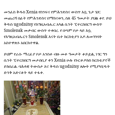
መንፈስ ቅዱስ Xenia የስንፍና የምሕንድስና ውስጥ እሷ ጌታ ሄደ:
መጨረሻ በፊት የምሕንድስና በማከናወን, ስለ 45 ዓመታት ያህል ቆየ. ይህ
ቅዱስ ugodnitsy የእግዚአብሔር አካል ሴንት ፒተርስበርግ ውስጥ
Smolensk መቃብር ውስጥ ተቀበረ. የ በጣም ቦታ ላይ እሷ
የእግዚአብሔርን Smolensk እናት ቤተ ክርስቲያን አዶ ለመገንባት
አስተዋጽኦ አበርክተዋል.
ይህም የራሱ ማረፊያ ቦታ አንስቶ ብዙ መቶ ዓመታት ቆይቷል, ነገር ግን
ሴንት ፒተርስበርግ መታሰቢያ ቀን Xenia ሁሉ የኦርቶዶክስ ክርስቲያኖች
ይከበራል. ባሕላዊ ትውስታ እና ቅዱስ ugodnitsy ጸሎት የሚያካሂዱት
ድንቅ አድናቆት ላይ ተፋቀ.