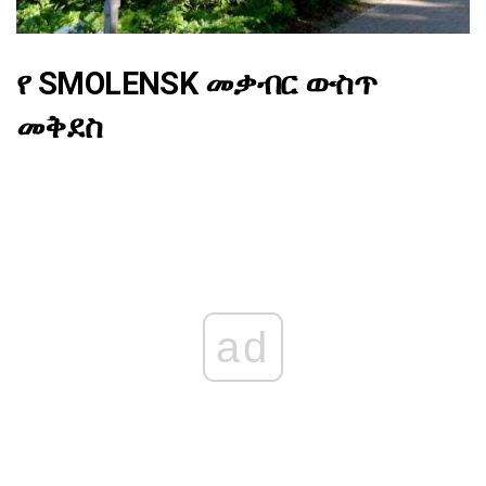
የ SMOLENSK መቃብር ውስጥ
መቅደስ
ad