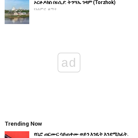
ኦርቶዶክስ በሩሲያ: ትንሣኤ ገዳም (Torzhok)
የአእምሮ ልማት
ad
Trending Now
የቢሮ ጠርሙር ሳይጠቀሙ ወይን እንዴት እንደሚከፈት.