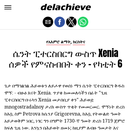
,
የአእምሮ ልማት
ክርስትና
ሴንት ፒተርስበርግ ውስጥ Xenia
ሰዎች የምናስብበት ቀን - የካቲት 6
ጌታ በማገልገል ሕይወቱን ለይሖዋ የወሰነ ማን ሴንት ፒተርስበርግ ቅዱስ
ሞኝ: - ብፁዕ እናት Xenia. ጥያቄ ከመመለሳችን በፊት "ጊዜ
ፒተርስበርግ ቡሩካን Xenia መታሰቢያ ቀን" ሕይወቷ
mnogostradalnoy ታሪክ ውስጥ ጥቂት የመመርመር. ሞኝነት ድረስ
ከእሷ ስም Petrova ክሴንያ Grigorevna, ከእሷ የትውልድ ዓመት
አይታወቅም ነበር, ነገር ግን በግምት 1730-ኛ ዓመት ድረስ 1719 ጀምሮ
ክፍለ ጊዜ ነው. እንኳን በሕይወት ዘመኑ; ከዚያም ለብዙ ዓመታት እና