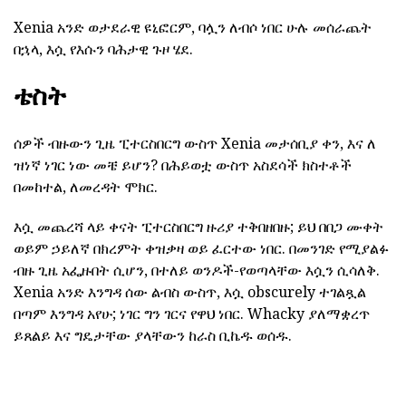
Xenia አንድ ወታደራዊ ዩኒፎርም, ባሏን ለብሶ ነበር ሁሉ መሰራጨት
በኋላ, እሷ የእሱን ባሕታዊ ጉዞ ሄደ.
ቴስት
ሰዎች ብዙውን ጊዜ ፒተርስበርግ ውስጥ Xenia መታሰቢያ ቀን, እና ለ
ዝነኛ ነገር ነው መቼ ይሆን? በሕይወቷ ውስጥ አስደሳች ክስተቶች
በመከተል, ለመረዳት ሞክር.
እሷ መጨረሻ ላይ ቀናት ፒተርስበርግ ዙሪያ ተቅበዘበዙ; ይህ በበጋ ሙቀት
ወይም ኃይለኛ በክረምት ቀዝቃዛ ወይ ፈርተው ነበር. በመንገድ የሚያልፉ
ብዙ ጊዜ አፌዙበት ሲሆን, በተለይ ወንዶች-የወጣላቸው እሷን ሲሳለቅ.
Xenia አንድ እንግዳ ሰው ልብስ ውስጥ, እሷ obscurely ተገልጿል
በጣም እንግዳ አየሁ; ነገር ግን ገርና የዋህ ነበር. Whacky ያለማቋረጥ
ይጸልይ እና ግዴታቸው ያላቸውን ከራስ ቢኬዱ ወሰዱ.