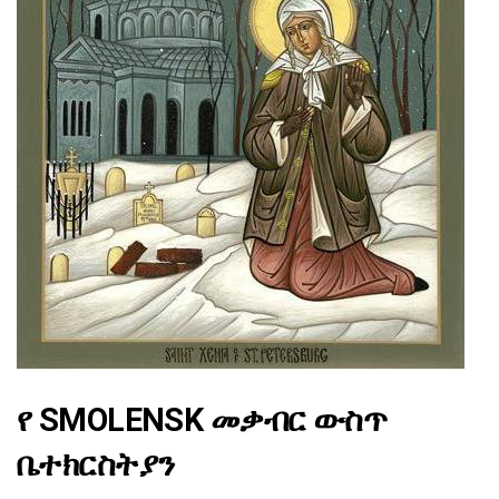
የ SMOLENSK መቃብር ውስጥ
ቤተክርስትያን