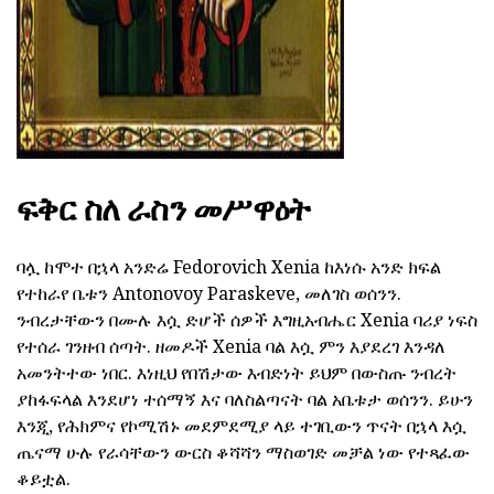
ፍቅር ስለ ራስን መሥዋዕት
ባሏ ከሞተ በኋላ አንድሬ Fedorovich Xenia ከእነሱ አንድ ክፍል
የተከራየ ቤቱን Antonovoy Paraskeve, መለገስ ወሰንን.
ንብረታቸውን በሙሉ እሷ ድሆች ሰዎች እግዚአብሔር Xenia ባሪያ ነፍስ
የተሰራ ገንዘብ ሰጣት. ዘመዶች Xenia ባል እሷ ምን እያደረገ እንዳለ
አመንትተው ነበር. እነዚህ የበሽታው እብድነት ይህም በውስጡ ንብረት
ያከፋፍላል እንደሆነ ተሰማኝ እና ባለስልጣናት ባል አቤቱታ ወሰንን. ይሁን
እንጂ, የሕክምና የኮሚሽኑ መደምደሚያ ላይ ተገቢውን ጥናት በኋላ እሷ
ጤናማ ሁሉ የራሳቸውን ውርስ ቆሻሻን ማስወገድ መቻል ነው የተጻፈው
ቆይቷል.