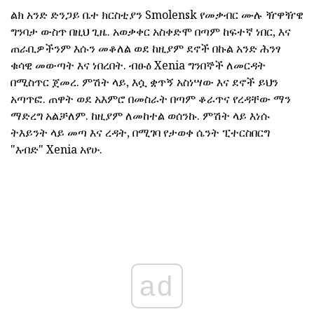
ልክ አንድ ድንጋይ ቤተ ክርስቲያን Smolensk የመቃብር ሙሉ ዥዋዥዌ
ግንባታ ውስጥ በዚህ ጊዜ. አወቃቀር አስቀድሞ በጣም ከፍተኛ ነበር, እና
ጠራቢዎችንም እሱን መቆለል ወደ ከዚያም ደኖች በኩል አንድ ሕንፃ
ቁሳዊ መውጣት እና ነበረበት. ብፁዕ Xenia ግንበኞች ለመርዳት
በሚስጥር ጀመረ. ምሽት ላይ, እሷ ቋጥኝ አስነሣው እና ደኖች ይህን
አጣጥፎ. ጠዋት ወደ አእምሮ በመስራት በጣም ቆራጥና የረዳቸው ማን
ማድረግ አልቻለም. ከዚያም ለመከተል ወሰንኩ. ምሽት ላይ እነሱ
ትእይንት ላይ መጣ እና ረዳት, በሚገባ የታወቀ ሴንት ፒተርስበርግ
"እብድ" Xenia አየሁ.
ad