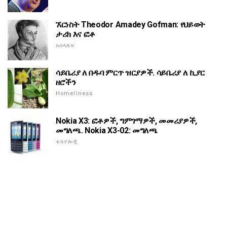
ኧርነስት Theodor Amadey Gofman: የህይወት
ታሪክ እና ፎቶ
አሰላለፍ
ሳይቤሪያ ለ በዱባ ምርጥ ዝርያዎች. ሳይቤሪያ ለ ኪያር
ዘሮችን
Homeliness
Nokia X3: ፎቶዎች, ግምገማዎች, መመሪያዎች,
መግለጫ. Nokia X3-02: መግለጫ
ቴክኖሎጂ