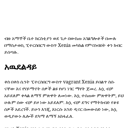
ብዙ አማኞች ቤተ ክርስቲያን ወደ ጌታ በውስጡ አገልግሎቶች በሙሉ
በማስታወስ, ፒተርስበርግ ውስጥ Xenia መካከል የምናስብበት ቀን ክብር
ይሰጣሉ.
አዉደልዳይ
ቀስ በቀስ ሴንት ፒተርስበርግ ውስጥ vagrant Xenia ይበልጥ ስሱ
ናቸው እና የሃይማኖት ሰዎች ልዩ የሆነ ነገር ማየት ጀመረ. እሷ ብቻ
አይደለም ቀላል ለማኝ ምጽዋት ለመነው. እሷ ተሰጠው ምጽዋትም, ይህ
ሁሉም ሰው ብቻ ይዞ ነው አይደለም. እሷ ብቻ ደግና የማትከብድ የቆዩ
ሰዎች አደረገች. ይሁን እንጂ, እነርሱ አንድ ዲናር በመውሰድ ነው, እሷ
ወዲያውኑ ሌሎች ደካማ ለማኝ አከፋፈለ.