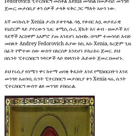
Fedorovich ፒተርስበርግ መስቀል Xenia መካከል በመቃብሯ መንገድ
ጀመረ; መታሰቢያ ቀን ሰዎች ታላቅ ፍቅር ጋር ማለት አሁን ነው.
እኛ መነኩሲት Xenia ታሪክ ይቀጥላል. ባሏ የቀብር እሷ ወታደራዊ
ዩኒፎርም ላይ ያኖረውን ጊዜ: ቀሚስ, ሱሪ, ጃኬት እና ቆብ - ዘመዶች እና
ጓደኞች እርስዋም አእምሮ ያጡ እንደሆነ አሰብኩ. በጣም ተመሳሳይ እብድ
መበለት Andrey Fedorovich ሕያው ክስ, እሱ Xenia, ከረጅም ጊዜ
በፊት የሞተው ሰው ውስጥ በእርሰዎ እንደሆነ ይከራከሩ ጀመር. ይህ
በሴንት ፒተርስበርግ ጎዳናዎች ላይ የዘላንነት ሕይወት ጀመረ በመሆኑ.
ይህ የሩሲያ የሰሜን ዋና ከተማ ጠባቂ ቅዴስት እንደ የሚከበርበትን እንደ
መንገድ አጠገብ, ሴንት ፒተርስበርግ መታሰቢያ ቀን Xenia ዛሬ, ሴንት
ፒተርስበርግ ውስጥ ልዩ መንገድ ይከበራል.