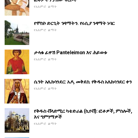
የአእምሮ ልማት
የሞስኮ ድርጊት ገዳማትን. የሩሲያ ገዳማት ነባር
የአእምሮ ልማት
ታላቁ ፈዋሽ Panteleimon እና ሕይወቱ
የአእምሮ ልማት
ሴንት አሌክሳንደር: አዶ, መቅደስ. የቅዱስ አሌክሳንደር ቀን
የአእምሮ ልማት
የቅዱስ ቭላድሚር ካቴድራል (ኪየቭ): ፎቶዎች, ምስሎች,
እና ግምገማዎች
የአእምሮ ልማት