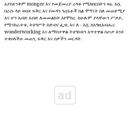
አያስደንቅም monger እና የመጀመሪያ ረዳቱ የሚከበርበትን ዛሬ. እሷ
በራሱ ላይ ወሰደ ፍቅር እና የመዳን ጎረቤቶች ስል ሞኝነት ስለ መጠቀሚያ
እና ሆን እብድ እብድ ለመመልከት እየሞከረ. ከሁሉም ያላቸውን ሥቃይ,
የሚንከራተቱ, ትዕግሥት ስድብና ፌዝ, እና ለ - እሷ ከእግዚአብሔር
wonderworking እና ለማስተዋል ትዕግስቱን አጥተዋል ስጦታ እንደ
ተቀበላችሁ መጠን, ፍቅር እና ሰዎችን መርዳት.
ad