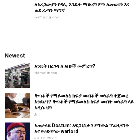
ለአረጋውያን የዳሌ, እንዴት ማድረግ ምን ለመወሰን እና
ወደ ፈጣን ማግኛ
መነሻ እና ቤተሰብ
Newest
እንዴት በረንዳ ለ አበቦች መምረጥ?
Homeliness
ቅጣቶች የማይመለስ ክፍያ መብቶች መነፈግ ተጀመረ
እንደሆነ? ቅጣቶች የማይመለስ ክፍያ መብት መነፈግ ላይ
አዲሱ ህግ
ሕግ
አጠቃላይ Dostum: አፍጋኒስታን ምክትል ፕሬዚዳንት
እና የቀድሞው warlord
ዜና እና ማህበር