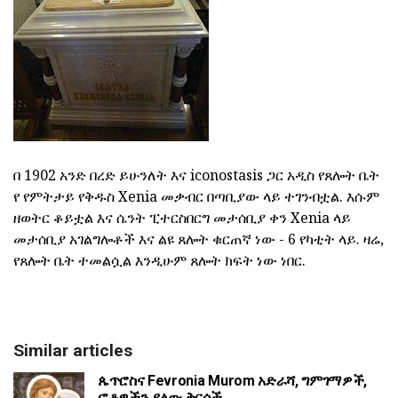
በ 1902 አንድ በረድ ይሁንለት እና iconostasis ጋር አዲስ የጸሎት ቤት
የ የምትታይ የቅዱስ Xenia መቃብር በጣቢያው ላይ ተገንብቷል. እሱም
ዘወትር ቆይቷል እና ሴንት ፒተርስበርግ መታሰቢያ ቀን Xenia ላይ
መታሰቢያ አገልግሎቶች እና ልዩ ጸሎት ቁርጠኛ ነው - 6 የካቲት ላይ. ዛሬ,
የጸሎት ቤት ተመልሷል እንዲሁም ጸሎት ክፍት ነው ነበር.
Similar articles
ጴጥሮስና Fevronia Murom አድራሻ, ግምገማዎች,
ፎቶዎችን ያለው ቅርሶች