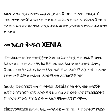
አሁን, ሴንት ፒተርስበርግ መታሰቢያ ቀን Xenia ውስጥ - የካቲት 6 -
ብዙ የንግድ ሰዎች ለመጸለይ ወደ ቤተ መቅደስ ይመጣሉ የቅዱስ Xenia
ያለውን አዶ እና ይረዳናል የሚል ተስፋ ውስጥ ያላቸውን የንግድ ብልጽግና
ይጠይቁ.
መንፈስ ቅዱስ XENIA
ፒተርስበርግ ውስጥ ተወዳጅነት Xenia እያንዳንዷ ቀን ባለፈች ቁጥር
እያደገ ነበር. ብዙ እናቶች, ከልጆቿ ጋር ወደ እርስዋ ወዲያውኑ ፈጥና,
Xenia ብፁዓን አይቶ, ስለዚህ እሷ ባረካቸው. እነሱም እሷን ንክኪ አንድ
የታመመች ልጅ ለመፈወስ እንደሚችል እርግጠኞች ነበሩ.
ስለዚህ, ፒተርስበርግ ውስጥ የተባረከ Xenia በዓል ቀን, ብዙ ወላጆች
ልጆችን በማሳደግ ረገድ አንድ ቅዱስ ጠባቂ እና ረዳት ሆኖ የሚከበርበትን
ምክንያቱም እሷ ምስል ፊት መጸለይ ቸኩሎ ደግሞ ናቸው.
clairvoyance ስጦታ, እሷ, መንፈሳዊ መበዝበዝ, ምክንያቱም የእርሱ