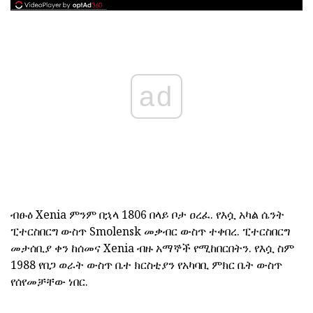
ad
ብፁዕ Xenia ምንም በኋላ 1806 በላይ ቦታ ዐረፈ. የእሷ አካል ሴንት
ፒተርስበርግ ውስጥ Smolensk መቃብር ውስጥ ተቀበረ. ፒተርስበርግ
መታሰቢያ ቀን ከሰመና Xenia ብዙ አማኞች የሚከበርበትን. የእሷ ስም
1988 የበጋ ወራት ውስጥ ቤተ ክርስቲያን የአካባቢ ምክር ቤት ውስጥ
የሰየመቻቸው ነበር.