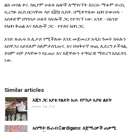
ልክ መሃል ቀና. ከዚያም ሁለቱ አበቦች ለማገናኘት እነርሱ ማቆም ድረስ,
ሲረግፉ እርስ በርሳቸው ላይ slits ሲከት. በሚቀጥለው አበባ ይውሰዱ -
አስቀድሞ በግንባታ ሁለት ክፍሎች ጋር የተገናኘ ነው: አንድ - በአንድ
የአበባ ቅጠል እና ከሌሎች ጋር - የተለየ አበባ ጋር.
አንድ ጽሑፍ ከ ሊታይ የሚችለው እንደ መጀመሪያ አዲስ ዓመት ክፍሉን
አስቸጋሪ አይደለም ስለምታስጌጡና. እና በዝቅተኛ ወጪ ሊደረግ ይችላል,
ይህም ብቻ ያላቸውን የፈጠራ እና እጃቸውን ተግባራዊ ማድረግ አስፈላጊ
ነው.
Similar articles
እጁን ጋር አያቴ የልደት ኡሁ. የፖስታ አያቴ ልደት
የትርፍ ጊዜ ሥራ
አስማት ሹራብ Cardigans: ለጀማሪዎች ጠቃሚ