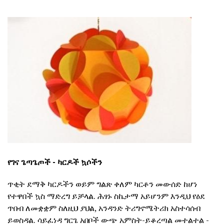
የገና ጌጣጌጦች - ካርዶች ኳሶችን
ጥቂት ደማቅ ካርዶችን ወይም ግልጽ ቀለም ካርቶን መውሰድ ከሆነ
የተዋበች ኳስ ማድረግ ይቻላል. ሕፃኑ ስኬታማ አይሆንም እንዲህ የዕደ
ጥበብ ለመቋቋም ስለዚህ ያህል, አንዳንድ ትሪግኖሜትሪክ አስተሳሰብ
ይወስዳል. ሳይፈነዳ ግርጌ አበቦች ውጭ አምስት-ይቆረጣል መተልተል -