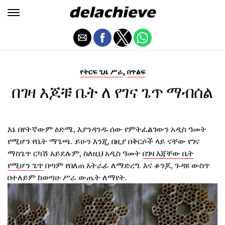
,
የትርፍ ጊዜ ሥራ
በጥልፍ
በገዛ እጆቹ ቤት ለ የገና ጌጥ ማብሰል
እኔ በየትኛውም ዕድሜ, እያንዳንዱ ሰው የምትፈልገውን አዲስ ዓመት
የሚሆን የቤት ማጌጫ. ይሁን እንጂ, በዚያ በቅርሶች ላይ ናቸው የገና
ማስጌጥ ርካሽ አይደሉም, ስለዚህ አዲስ ዓመት
በገዛ እጃቸው ቤት
የሚሆን ጌጥ
በጣም የበለጠ አትራፊ ለማድረግ. እና ቆንጆ, ጉዳዩ ውስጥ
በተለይም ከወጣሁ ሥራ ውጤት ለማየት.