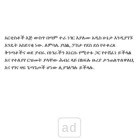
አርቲስቶች እጅ ውስጥ በጣም ተራ ነገር እያለሙ አዲስ ሁኔታ እንዲያገኙ
እንዴት አስደናቂ ነው. ለምሳሌ ያህል, ፓስታ የደስ ደስ የተቀረጸ
ቅንጣቶችና ወደ ያብሩ. በነገራችን እነርሱ የሚተፉ ጋር የተሸፈነ ይችላል
እና የተለያየ ርዝመት ያላቸው ሕብረ ላይ በክፍሉ ዙሪያ ታንጠለጥለዋለህ,
እና የገና ዛፍ ጌጣጌጦች ሆነው ሊያገለግሉ ይችላሉ.
ad