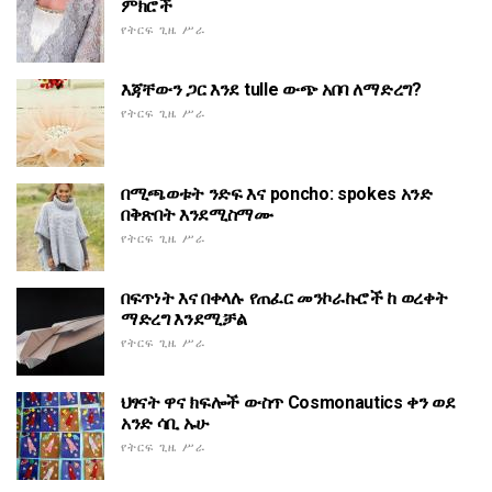
ምክሮች
የትርፍ ጊዜ ሥራ
እጃቸውን ጋር እንደ tulle ውጭ አበባ ለማድረግ?
የትርፍ ጊዜ ሥራ
በሚጫወቱት ንድፍ እና poncho: spokes አንድ
በቅጽበት እንደሚስማሙ
የትርፍ ጊዜ ሥራ
በፍጥነት እና በቀላሉ የጠፈር መንኮራኩሮች ከ ወረቀት
ማድረግ እንደሚቻል
የትርፍ ጊዜ ሥራ
ህፃናት ዋና ክፍሎች ውስጥ Cosmonautics ቀን ወደ
አንድ ሳቢ ኡሁ
የትርፍ ጊዜ ሥራ