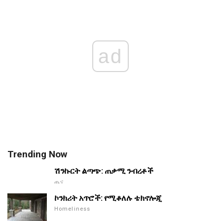
ad
Trending Now
ሽንኩርት ልጣጭ: ጠቃሚ ንብረቶች
ጤና
ኮንክሪት አጥሮች: የሚቆለሉ ቴክኖሎጂ
Homeliness