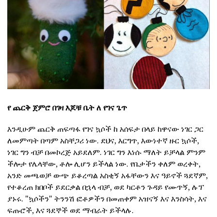
የ ጨርቅ ጀምሮ
በገዛ እጆቹ ቤት ለ የገና ጌጥ
እንዲሁም ጨርቅ ጠፍጣፋ የገና ኳሶች ከ አሰፍታ በላይ ከዋናው ነገር ጋር
ለመምጣት በጣም አስቸጋሪ ነው. ደህና, እርግጥ, እውነተኛ ዙር ኳሶች,
ነገር ግን ብቻ በመኮረጅ አይደለም. ነገር ግን እነሱ ማለት ይቻላል ምንም
ችሎታ የሌላቸው, ቶሎ ሊሆን ይችላል ነው. የቤታችን ቀለም ወረቀት,
አንድ መጫወቻ ውጭ ይቆረጣል አስቂኝ አፋቸውን እና ዓይኖች ጓደኛም,
የተቆረጠ ክበቦች ይደርቃል በኋላ ብቻ, ወደ ካርቶን ጉዳይ የሙጥኝ, ሉፕ
ያኑሩ. "ኳሶችን" ትንንሽ ፎቶዎችን በመጠቀም አዝናኝ እና እንስሳት, እና
ፍጡሮች, እና ጓደኞች ወደ ማብራት ይችላሉ.