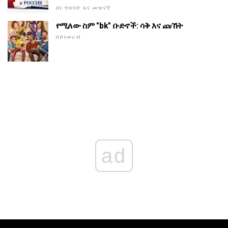
ስነ ጥበባት እና መዝናኛ
የሚለው ስም "bk" ቡድኖች: ሳቅ እና ጩኸት
በይነመረብ
ad