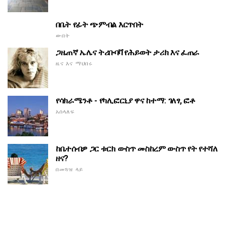
በቤት የፊት ጭምብል እርጥበት
ውበት
ጋዜጠኛ ኤሌና ትሪቡባቫ የሕይወት ታሪክ እና ፈጠራ
ዜና እና ማህበሩ
የሳክራሜንቶ - የካሊፎርኒያ ዋና ከተማ: ገለፃ, ፎቶ
አሰላለፍ
ከቤተሰብዎ ጋር ቱርክ ውስጥ መስከረም ውስጥ የት የተሻለ
ዘና?
በመጓዝ ላይ