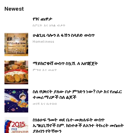
Newest
የገና ጨዋታ
ስፖርት እና አካል ብቃት
ሁልጊዜ ሳሎን ለ ፋሽን ስላይድ ውስጥ
Homeliness
ማይክሮዌቭ ውስጥ ስኳሽ. ለ አዘገጃጀት
ምግብ እና መጠጥ
ስለ የህጻናት ያለው ቦታ ምንድን ነው? ቦታ እና የጠፈር
ተመራማሪዎች ስለ ልጆች
መነሻ እና ቤተሰብ
ስነፅሁፍ ዓመት ወደ ቤተ-መጽሐፍት ውስጥ
ኤግዚቢሽኖች ስም. ክስተቶች ለአንተ ትኩረት መስጠት
ያለብን የትኛውን