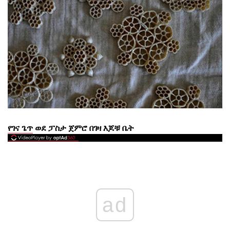
የገና ጌጥ
ወደ ፓስታ ጀምሮ
በገዛ እጆቹ ቤት
ad