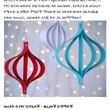
የገና ዝናብ መክተፍ ይህ ንብርብር ላይ አፈሰሰው. እያደረጉ ለ እየጠረገ
የሚተፉ-ኢንቨስት ምክሮች ማሳውቅ ስር በትይዩ ውስጥ በሌላ በኩል
ያለው አሠራር,. አይወቁት እንጂ ቅጥ ጋር እስማማለሁ!
ወረቀት ከ የገና ጌጣጌጦች - ቁራጮች ከ ሻማዎች