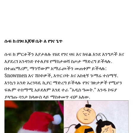
ሱፍ ከ
በገዛ እጆቹ ቤት ለ የገና ጌጥ
ሱፍ ከ ምርቶችን እያታለሉ የዕደ የገና ዛፍ እና ክፍል እንደ እንግዶች እና
እያደረገ አንዳንድ የተለያዩ የማስታወሻ ስጦታ ማድረግ ይችላሉ.
በተጨማሪም, ማንኛውም አማራጮችን መጠቀም ይችላሉ:
Snowmen እና ሽኮኮዎች, እጥር ቦት እና አስቂኝ ጉማሬ ተሰማኝ.
እንኳን አንድ አረንጓዴ ኪያር ማድረግ ይችላሉ የገና ገጽታዎች የሚሆን
ፍጹም ተስማሚ አይደለም እንደ ተራ "አዲስ ዓመት." አንዱ ኮፍያ
ያላግጡ ሳንታ ክላውስ ላይ ማስቀመጥ ብቻ አለው.