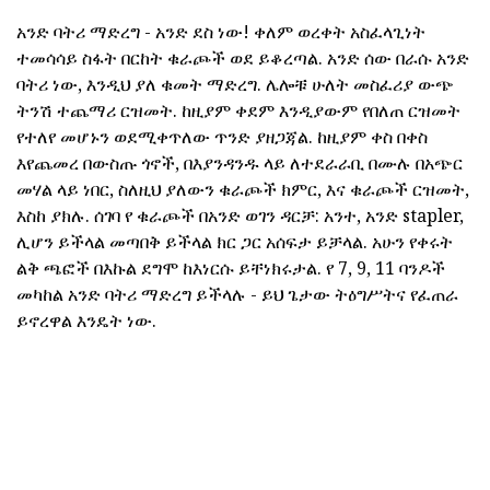
አንድ ባትሪ ማድረግ - አንድ ደስ ነው! ቀለም ወረቀት አስፈላጊነት
ተመሳሳይ ስፋት በርከት ቁራጮች ወደ ይቆረጣል. አንድ ሰው በራሱ አንድ
ባትሪ ነው, እንዲህ ያለ ቁመት ማድረግ. ሌሎቹ ሁለት መስፈሪያ ውጭ
ትንሽ ተጨማሪ ርዝመት. ከዚያም ቀደም እንዲያውም የበለጠ ርዝመት
የተለየ መሆኑን ወደሚቀጥለው ጥንድ ያዘጋጃል. ከዚያም ቀስ በቀስ
እየጨመረ በውስጡ ጎኖች, በእያንዳንዱ ላይ ለተደራራቢ በሙሉ በአጭር
መሃል ላይ ነበር, ስለዚህ ያለውን ቁራጮች ክምር, እና ቁራጮች ርዝመት,
እስከ ያክሉ. ሰገባ የ ቁራጮች በአንድ ወገን ዳርቻ: አንተ, አንድ stapler,
ሊሆን ይችላል መጣበቅ ይችላል ክር ጋር አሰፍታ ይቻላል. አሁን የቀሩት
ልቅ ጫፎች በእኩል ደግሞ ከእነርሱ ይቸነክሩታል. የ 7, 9, 11 ባንዶች
መካከል አንድ ባትሪ ማድረግ ይችላሉ - ይህ ጌታው ትዕግሥትና የፈጠራ
ይኖረዋል እንዴት ነው.