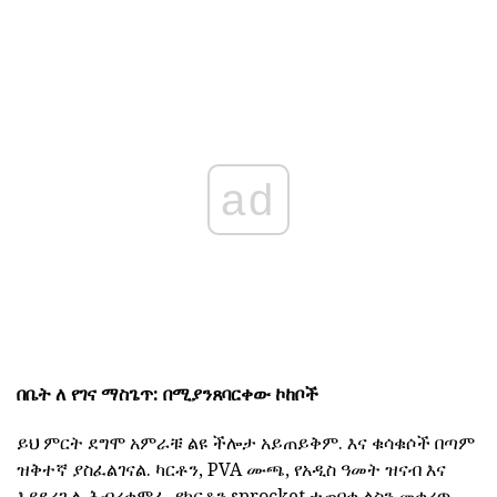
ad
በቤት ለ የገና ማስጌጥ: በሚያንጸባርቀው ኮከቦች
ይህ ምርት ደግሞ አምራቹ ልዩ ችሎታ አይጠይቅም. እና ቁሳቁሶች በጣም
ዝቅተኛ ያስፈልገናል. ካርቶን, PVA ሙጫ, የአዲስ ዓመት ዝናብ እና
እያደረገ ለ ሕብረቁምፊ. የካርቶን sprocket ተጠባቂ ልስን መቁረጥ,