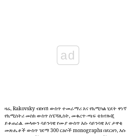
ad
ዛሬ, Rakovsky ብስባሽ ውስጥ ተመራማሪ እና የኬሚካል ሂደት ዋነኛ
የኬሚስትሪ መስክ ውስጥ ስፔሻሊስት, መቁረጥ-ጫፍ ቴክኖሎጂ
ይቆጠራል. መላውን ሳይንሳዊ የሙያ ውስጥ እሱ ሳይንሳዊ እና ታዋቂ
መጽሔቶች ውስጥ ገደማ 300 ርዕሶች monographs በደርዘን, እሱ