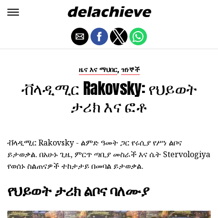
,
ዜና እና ማህበር
ዝነኞች
ቭላዲሚር Rakovsky: የህይወት
ታሪክ እና ፎቶ
ቭላዲሚር Rakovsky - ልምድ ዓመት ጋር የሩሲያ የሥነ ልቦና
ይታወቃል.
በአሁኑ ጊዜ, ምርጥ ጣቢያ መስራች እና ሴት Stervologiya
የወሰኑ ስልጠናዎች ተከታታይ በመባል ይታወቃል.
የህይወት ታሪክ ልቦና ባለሙያ