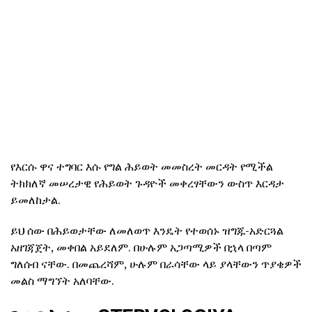
የእርሱ ዋና ተግባር እሱ የግል ሕይወት መመስረት መርዳት የሚችል
ትክክለኛ መሠረታዊ የሕይወት ጉዳዮች መቀረፃቸውን ውስጥ እርዳታ
ይመለከታል.
ይህ ሰው በሕይወታቸው ለመለወጥ እንዴት የተወሰኑ ዝግጁ-አድርጓል
አዘገጃጀት, መቀበል አይደለም.
በሁሉም አጋጣሚዎች በኋላ በጣም
ግለሰብ ናቸው.
በመጨረሻም, ሁሉም በራሳቸው ላይ ያላቸውን ጥያቄዎች
መልስ ማግኘት አለባቸው.