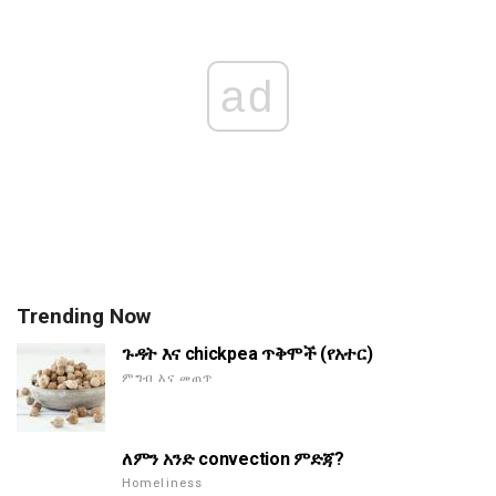
ad
Trending Now
ጉዳት እና chickpea ጥቅሞች (የአተር)
ምግብ እና መጠጥ
ለምን አንድ convection ምድጃ?
Homeliness