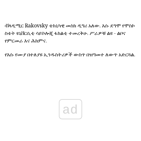
ቭላዲሚር Rakovsky ቴክኒካዊ መስክ ዲግሪ አለው.
እሱ ደግሞ የሞስኮ
ስቴት ዩኒቨርሲቲ ሳይኮሎጂ ፋከልቲ ተመረቅሁ.
ሥራዎቹ ልዩ - ልቦና
የምርመራ እና ሕክምና.
የእሱ የሙያ በተለያዩ ኢንዱስትሪዎች ውስጥ በዝግመተ ለውጥ አድርጓል.
ad