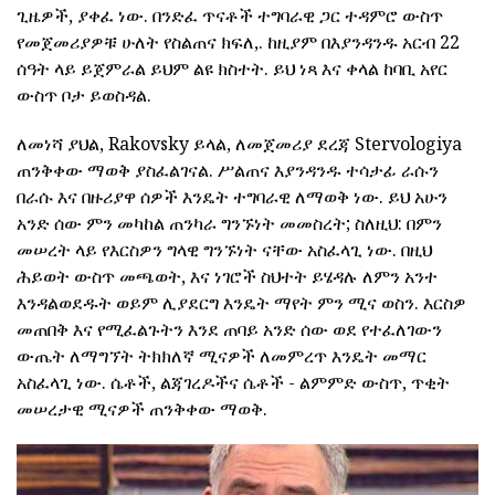
ጊዜዎች, ያቀፈ ነው.
በንድፈ ጥናቶች ተግባራዊ ጋር ተዳምሮ ውስጥ
የመጀመሪያዎቹ ሁለት የስልጠና ክፍለ,.
ከዚያም በእያንዳንዱ አርብ 22
ሰዓት ላይ ይጀምራል ይህም ልዩ ክስተት.
ይህ ነጻ እና ቀላል ከባቢ አየር
ውስጥ ቦታ ይወስዳል.
ለመነሻ ያህል, Rakovsky ይላል, ለመጀመሪያ ደረጃ Stervologiya
ጠንቅቀው ማወቅ ያስፈልገናል.
ሥልጠና እያንዳንዱ ተሳታፊ ራሱን
በራሱ እና በዙሪያዋ ሰዎች እንዴት ተግባራዊ ለማወቅ ነው.
ይህ አሁን
አንድ ሰው ምን መካከል ጠንካራ ግንኙነት መመስረት; ስለዚህ: በምን
መሠረት ላይ የእርስዎን ግላዊ ግንኙነት ናቸው አስፈላጊ ነው.
በዚህ
ሕይወት ውስጥ መጫወት, እና ነገሮች ስህተት ይሄዳሉ ለምን አንተ
እንዳልወደዱት ወይም ሊያደርግ እንዴት ማየት ምን ሚና ወስን.
እርስዎ
መጠበቅ እና የሚፈልጉትን እንደ ጠባይ አንድ ሰው ወደ የተፈለገውን
ውጤት ለማግኘት ትክክለኛ ሚናዎች ለመምረጥ እንዴት መማር
አስፈላጊ ነው.
ሴቶች, ልጃገረዶችና ሴቶች - ልምምድ ውስጥ, ጥቂት
መሠረታዊ ሚናዎች ጠንቅቀው ማወቅ.