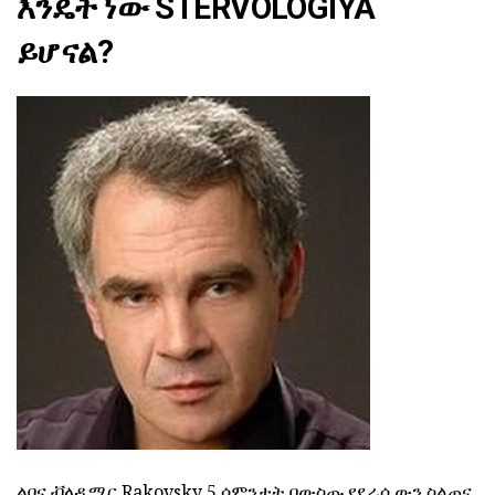
እንዴት ነው STERVOLOGIYA
ይሆናል?
ልቦና ቭላዲሚር Rakovsky 5 ሳምንታት በውስጡ የደራሲውን ስልጠና