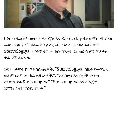
ከቅርብ ዓመታት ውስጥ, ያዘጋጃል እና Rakovskiy ቭላድሚር ያካሂዳል
መሆኑን ፀሀፊነት ስልጠና ተፈላጊነት.
ከእነሱ መካከል አብዛኞቹ
Stervologiya ቀናተኛ ናቸው.
እሱ በንቃት የፈጠረ ሲሆን ይህ ቃል
ተፈጻሚ ይሆናል.
በጣም ታዋቂ የተገዙ ስልጠናዎች, "Stervologiya: ስኬት የመንገድ,
ወይም በእኛ መካከል ልጃገረዶች.": "እራስዎን እና ሰዎች መያዝ
እንደሚቻል Stervologiya" "Stervologiya አንተ እጅግ
በምንትዋብ ማራኪ ናቸው"