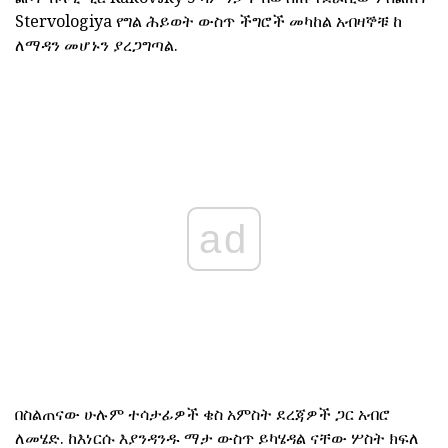
Stervologiya የግል ሕይወት ውስጥ ችግሮች መካከል አብዛኞቹ ከ
ለማዳን መሆኑን ያረጋግጣል.
ad
በስልጠናው ሁሉም ተሳታፊዎች ቄስ አምስት ደረጃዎች ጋር አብሮ
ለመሄድ.
ከእነርሱ እያንዳንዱ ማታ ውስጥ ይካሄዳል ናቸው ሦስት ክፍለ