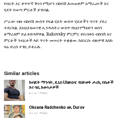
የብረት ኦር ቀጥተኛ ቅነሳ የሚሆን ብስባሽ ለመጠቀም አማራጮች እና
ሂደት የመጣ ምርቶች ይገነባል.
ሥራው ብዙ ብስባሽ ውስጥ የፍል ሂደት ውስጥ ሂደቶችን ጥናት ያደረ
ተደርጓል. እነዚህ ዘመናዊ ኢንዱስትሪ ውስጥ የዚህ የማዕድን ወሰን
ለማራዘም ይፈቀድላቸዋል. Rakovsky ምርምር ቀስ በቀስ ብስባሽ እና
ምርቶች ንብረቶች ላይ ጥናት መሠረት ተቋቋመ. ከእነርሱ ብዙዎቹ እስከ
ዛሬ ድረስ ተገቢ ይቀራሉ.
Similar articles
ክብደት ማንሳት, ዴኒስ Ulanov: የህይወት ታሪክ, ስኬቶች
እና ሳቢ እውነታዎች
ዜና እና ማህበር
Oksana Radchenko ዘሌ Durov
ዜና እና ማህበር