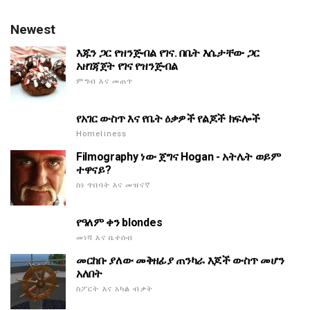
Newest
እጁን ጋር የዝንጅብል የገና. በቤት እሴታቸው ጋር
አዘገጃጀት የገና የዝንጅብል
ምግብ እና መጠጥ
የአገር ውስጥ እና የቤት ዕቃዎች የልጆች ክፍሎች
Homeliness
Filmography ነው ጀግና Hogan - አትሌት ወይም
ተዋናይ?
ስነ ጥበባት እና መዝናኛ
የዓለም ቀን blondes
መነሻ እና ቤተሰብ
መርከቡ ያለው መቅዘፊያ ጠንካራ እጆች ውስጥ መሆን
አለበት
ስፖርት እና አካል ብቃት