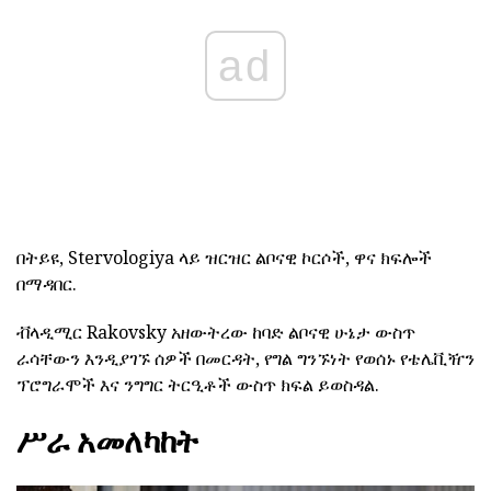
ad
በትይዩ, Stervologiya ላይ ዝርዝር ልቦናዊ ኮርሶች, ዋና ክፍሎች
በማዳበር.
ቭላዲሚር Rakovsky አዘውትረው ከባድ ልቦናዊ ሁኔታ ውስጥ
ራሳቸውን እንዲያገኙ ሰዎች በመርዳት, የግል ግንኙነት የወሰኑ የቴሌቪዥን
ፕሮግራሞች እና ንግግር ትርዒቶች ውስጥ ክፍል ይወስዳል.
ሥራ አመለካከት