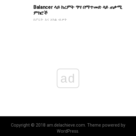
Balancer ላይ ክረምት ዓሣ በማጥመድ ላይ ጠቃሚ
ምክሮች
ስፖርት እና አካል ብቃት
ad
Copyright © 2018 am.delachieve.com. Theme powered by
WordPress.