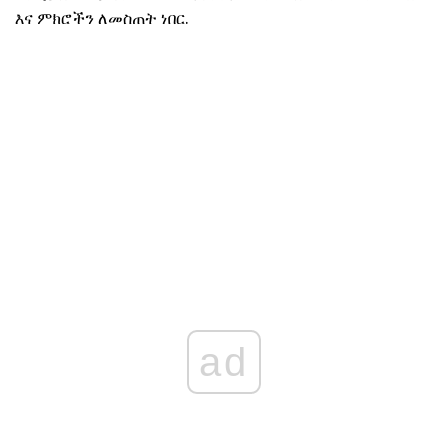
እና ምክሮችን ለመስጠት ነበር.
ad