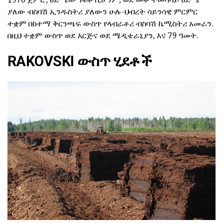
ያለው ብስባሽ ኢንዱስትሪ ያለውን ሁሉ-ህብረት ሳይንሳዊ ምርምር
ተቋም በከተማ ቅርንጫፍ ውስጥ የላብራቶሪ ብስባሽ ኬሚስትሪ አመራን.
በዚህ ተቋም ውስጥ ወደ እርጅና ወደ ሜዲቴራኒያን, እና 79 ዓመት.
RAKOVSKI ውስጥ ሂደቶች