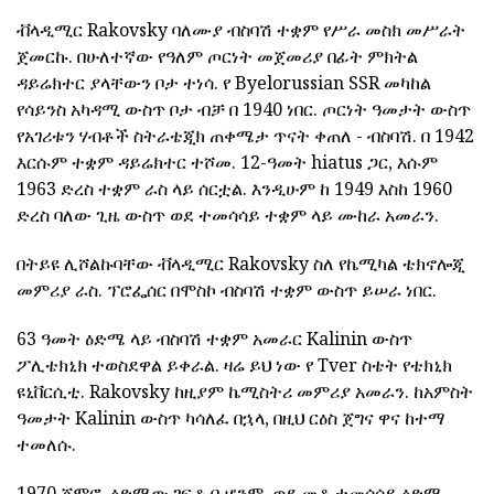
ቭላዲሚር Rakovsky ባለሙያ ብስባሽ ተቋም የሥራ መስክ መሥራት
ጀመርኩ.
በሁለተኛው የዓለም ጦርነት መጀመሪያ በፊት ምክትል
ዳይሬክተር ያላቸውን ቦታ ተነሳ.
የ Byelorussian SSR መካከል
የሳይንስ አካዳሚ ውስጥ ቦታ ብቻ በ 1940 ነበር.
ጦርነት ዓመታት ውስጥ
የአገሪቱን ሃብቶች ስትራቴጂክ ጠቀሜታ ጥናት ቀጠለ - ብስባሽ.
በ 1942
እርሱም ተቋም ዳይሬክተር ተሾመ.
12-ዓመት hiatus ጋር, እሱም
1963 ድረስ ተቋም ራስ ላይ ሰርቷል.
እንዲሁም ከ 1949 እስከ 1960
ድረስ ባለው ጊዜ ውስጥ ወደ ተመሳሳይ ተቋም ላይ ሙከራ አመራን.
በትይዩ ሊሾልኩባቸው ቭላዲሚር Rakovsky ስለ የኬሚካል ቴክኖሎጂ
መምሪያ ራስ. ፕሮፌሰር በሞስኮ ብስባሽ ተቋም ውስጥ ይሠራ ነበር.
63 ዓመት ዕድሜ ላይ ብስባሽ ተቋም አመራር Kalinin ውስጥ
ፖሊቴክኒክ ተወስደዋል ይቀራል. ዛሬ ይህ ነው የ Tver ስቴት የቴክኒክ
ዩኒቨርሲቲ. Rakovsky ከዚያም ኬሚስትሪ መምሪያ አመራን. ከአምስት
ዓመታት Kalinin ውስጥ ካሳለፈ በኋላ, በዚህ ርዕስ ጀግና ዋና ከተማ
ተመለሱ.
1970 ጀምሮ, ዕድሜው ገፍቶ ቢሆንም, ወደ መቶ ተመሳሳይ ዕድሜ