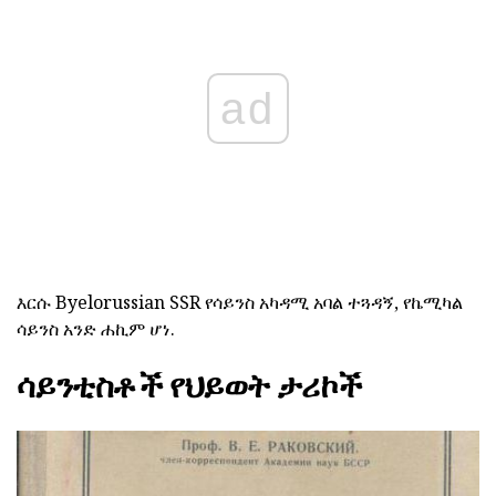
ad
እርሱ Byelorussian SSR የሳይንስ አካዳሚ አባል ተጓዳኝ, የኬሚካል
ሳይንስ አንድ ሐኪም ሆነ.
ሳይንቲስቶች የህይወት ታሪኮች