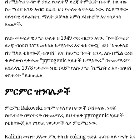
የኬሚስትሪ ጉዳዮች ያደረ የሁለተኛ ደረጃ ትምህርት ቤቶች, ስለ ብዙ
የመማሪያ አንድ አብሮ ደራሲ ሆነ የተለቀቁ የተጻፈ ነው. የፈጸማቸው
ሳይንሳዊ ዳይሬክተር ማለት ይቻላል አምሳ ዶክተሮች እና የሳይንስ
እጩዎች.
የእሱ መሠረታዊ ሥራ ሁለቱ በ 1949 ወደ ብርሃን አየሁ. "የመጀመሪያ
ደረጃ ብስባሽ tars መካከል ኬሚስትሪ እና ቴክኖሎጂ" ይህ "አጠቃላይ
የኬሚካል ቴክኖሎጂ ብስባሽ" እና. ከአሥር ዓመት በኋላ, እሱ በሚል ርዕስ
ቴዎፍሎስ የታተመ "pyrogenic ሂደቶች ኬሚስትሪ." በተጨማሪም
አስፈላጊ 1978 የታተመ ነበር ይህም የእሱ ሥራ 'ኬሚስትሪ እና ብስባሽ
ዘፍጥረት "ይቆጠራል.
ምርምር ዝንባሌዎች
ምርምር Rakovski በጣም የተለያዩ ቦታዎች ይሸፍናሉ. ነዳጅ
የዘፍጥረት በማጥናት በተጨማሪ, ይህ ጥልቅ pyrogenic ሂደቶች
የቴክኖሎጂ እና የንድፈ ገጽታዎች ላይ ምርምር ነው.
Kalinin ውስጥ ያለው ፖሊቴክኒክ coking ንድፈ ሐሳብ ላይ ጥናት እና