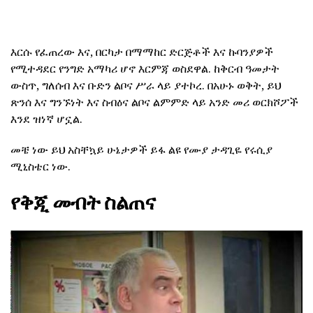
እርሱ የፈጠረው እና, በርካታ በማማከር ድርጅቶች እና ኩባንያዎች
የሚተዳደር የንግድ አማካሪ ሆኖ እርምጃ ወስደዋል.
ከቅርብ ዓመታት
ውስጥ, ግለሰብ እና ቡድን ልቦና ሥራ ላይ ያተኮረ.
በአሁኑ ወቅት, ይህ
ጽንሰ እና ግንኙነት እና ስብዕና ልቦና ልምምድ ላይ አንድ መሪ ወርክሾፖች
እንደ ዝነኛ ሆኗል.
መቼ ነው ይህ አስቸኳይ ሁኔታዎች ይፋ ልዩ የሙያ ታዳጊዬ የሩሲያ
ሚኒስቴር ነው.
የቅጂ መብት ስልጠና