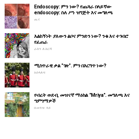
Endoscopy: ምን ነው? የጨጓራ በላይኛው
endoscopy: ስለ ሥነ ዝግጅት እና መግለጫ
ጤና
እልከኝነት ያለውን ልቦና ምንድን ነው? ንቁ እና ተገብሮ
የፈጠራ
ራስን ለእርሻ
ሚስጥራዊ ቃል "ገጽ". ምን በእርግጥ ነው?
አሰላለፍ
የብረት ወደብ, መዝናኛ ማዕከል "Mriya". መግለጫ እና
ግምገማዎች
በመጓዝ ላይ