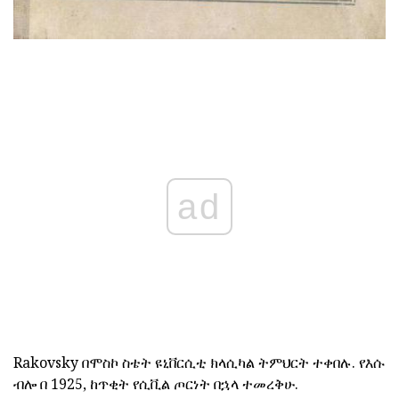
ad
Rakovsky በሞስኮ ስቴት ዩኒቨርሲቲ ክላሲካል ትምህርት ተቀበሉ.
የእሱ
ብሎ በ 1925, ከጥቂት የሲቪል ጦርነት በኋላ ተመረቅሁ.