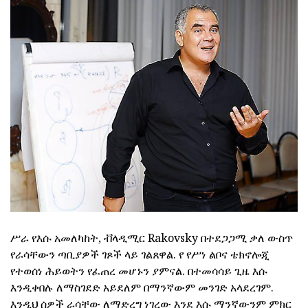
ሥራ የእሱ አመለካከት, ቭላዲሚር Rakovsky በተደጋጋሚ ቃለ ውስጥ
የራሳቸውን ጣቢያዎች ገጾች ላይ ገልጸዋል.
የ የሥነ ልቦና ቴክኖሎጂ
የተወሰነ ሕይወትን የፈጠረ መሆኑን ያምናል.
በተመሳሳይ ጊዜ እሱ
እንዲቀበሉ ለማስገደድ አይደለም በማንኛውም መንገድ አላደረገም.
እንዲህ ሰዎች ራሳቸው ለማድረግ ነገረው እንደ እሱ ማንኛውንም ምክር