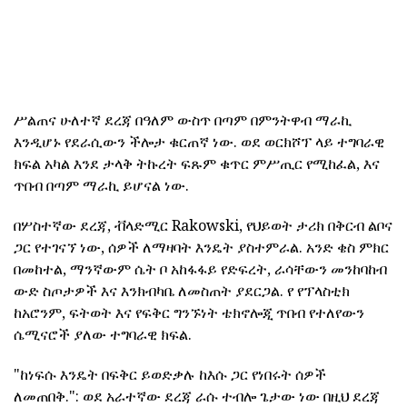
ሥልጠና ሁለተኛ ደረጃ በዓለም ውስጥ በጣም በምንትዋብ ማራኪ
እንዲሆኑ የደራሲውን ችሎታ ቁርጠኛ ነው.
ወደ ወርክሾፕ ላይ ተግባራዊ
ክፍል አካል እንደ ታላቅ ትኩረት ፍጹም ቁጥር ምሥጢር የሚከፈል, እና
ጥበብ በጣም ማራኪ ይሆናል ነው.
በሦስተኛው ደረጃ, ቭላድሚር Rakowski, የህይወት ታሪክ በቅርብ ልቦና
ጋር የተገናኘ ነው, ሰዎች ለማዛባት እንዴት ያስተምራል.
አንድ ቄስ ምክር
በመከተል, ማንኛውም ሴት ቦ አከፋፋይ የድፍረት, ራሳቸውን መንከባከብ
ውድ ስጦታዎች እና እንክብካቤ ለመስጠት ያደርጋል.
የ የፕላስቲክ
ከአሮንም, ፍትወት እና የፍቅር ግንኙነት ቴክኖሎጂ ጥበብ የተለየውን
ሴሚናሮች ያለው ተግባራዊ ክፍል.
"ከነፍሱ እንዴት በፍቅር ይወድቃሉ ከእሱ ጋር የነበሩት ሰዎች
ለመጠበቅ.": ወደ አራተኛው ደረጃ ራሱ ተብሎ ጌታው ነው
በዚህ ደረጃ