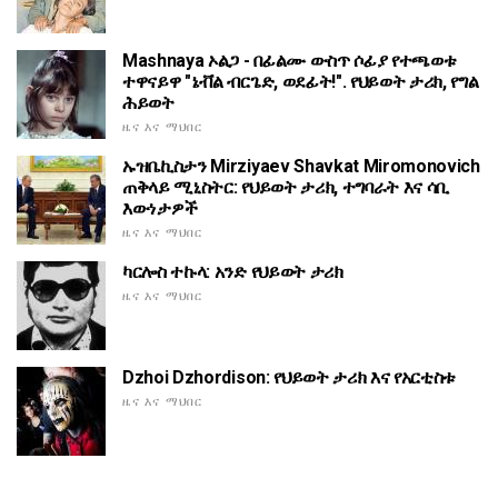
Mashnaya ኦልጋ - በፊልሙ ውስጥ ሶፊያ የተጫወቱ
ተዋናይዋ "ኔቭል ብርጌድ, ወደፊት!". የህይወት ታሪክ, የግል
ሕይወት
ዜና እና ማህበር
ኡዝቤኪስታን Mirziyaev Shavkat Miromonovich
ጠቅላይ ሚኒስትር: የህይወት ታሪክ, ተግባራት እና ሳቢ
እውነታዎች
ዜና እና ማህበር
ካርሎስ ተኩላ: አንድ የህይወት ታሪክ
ዜና እና ማህበር
Dzhoi Dzhordison: የህይወት ታሪክ እና የአርቲስቱ
ዜና እና ማህበር