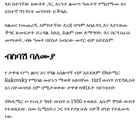
ላይ ከተገኘው እውቀት ጋር, እናንተ ልመጣ ዓመታት የሚስማሙ እና
ደስተኛ ግንኙነት መገንባት ይችላሉ.
ስልጠና የመጨረሻ, አምስተኛው ደረጃ በጣም አስፈላጊ እና እያናወጡ
ችግር ለመፍታት ይረዳል.
ከእሷ ሕልም ሰው ለማግባት.
እና ሰርግ በራሱ
መጫወት, ብዙ ዓመት በደስታ አብረው መኖር ብቻ አይደለም.
ብስባሽ ባለሙያ
የ ታዋቂ የሥነ ልቦና እና የግል አሰልጣኝ ብቻ አይደለም ቭላድሚር
Rakovsky የሚባል መሆኑን ማወቅ አለባቸው.
turf ውስጥ ስፔሻሊስት
እና በተመሳሳይ ስም በሚታወቀው ታዋቂ የሶቪዬት ሳይንቲስት.
ቭላዲሚር ሠ የሩሲያ ግዛት ውስጥ በ 1900 ተወለደ.
እሱም ሞስኮ ውስጥ
የተወለደው.
ስሙ ኬሚስትሪ ጋር የተያያዘ ሁሉ ሰዎች ዘንድ የተለመዱ
ነው.