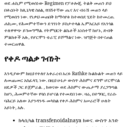
ወደ ሐኪም የሚወሰነው Regimen የፓቶሎጂ. ትልቅ መጠን ይህ
በቀረቡት ክሊኒካዊ ስዕል, የበሽተኛው ጤና እና ብሩሽ መጠን ላይ
የሚወሰን ነው. የነቃህ መጠበቅ ከማሳየቱ ከተወሰደ ሂደት ከተመረጠ.
ሐኪሙ, የሕመምተኛውን ደኅንነት ይከታተላል ኤምአርአይ የአንጎል
ተለዋዋጭ ይገመግማል. የትምህርት ልኬቶች አነስተኛ ከሆኑ, ድብቅ
ምልክቶች አሉ, የሆርሞን ቴራፒ ይሾማልና ነው. ዝግጅት በተናጠል
ተመርጠዋል.
የቀዶ ጣልቃ ገብነት
እንዲያውም ከዚህ የተለየ አቀራረብ አረፉ Rathke ኩልኩልት መጠን ላይ
ለመጨመር አስፈላጊ ነው. በዚህ ሁኔታ ውስጥ ሕክምና ደግሞ ሆርሞናል
ዘዴዎች ጋር ይጀምራል. , ክወናው ወደ ሕክምና ውጤታማ ያረጋግጣል
ከሆነ, ሕመምተኛው የባሰ ይሆናል የተመደበ ነው. ዛሬ, በተግባር, የራሱ
ባሕርይ አለው እያንዳንዱ መካከል የቀዶ ሕክምና አሠራሮች ሁለት
አይነት, አሉ.
ክላሲካል transfenoidalnaya ክወና. ውስጥ አንድ