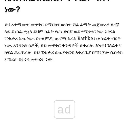
ነው?
ይህ አቀማመጥ መዋቅር በማህፀን ውስጥ ሽል ልማት መጀመሪያ ደረጃ
ላይ ይነሳል. የኋላ ይህም ከፊት የሆነ ድርሻ ወደ የሚቀየር ነው አንጎል
ፒቱታሪ እጢ ነው. በተለምዶ, ጤናማ አራስ Rathke ኩልኩልት ብርቅ
ነው. አንዳንድ ሰዎች, ይህ መዋቅር ቅንጣቶች ይቀራሉ. እነዚህ ገለልተኛ
ክፍል ይፈጥራሉ. ይህ ፒቱታሪ ዕጢ የቅርብ አቅራቢያ በሚገኘው ሲስቲክ
ምስረታ ስትነሳ መሠረት ነው.
ad