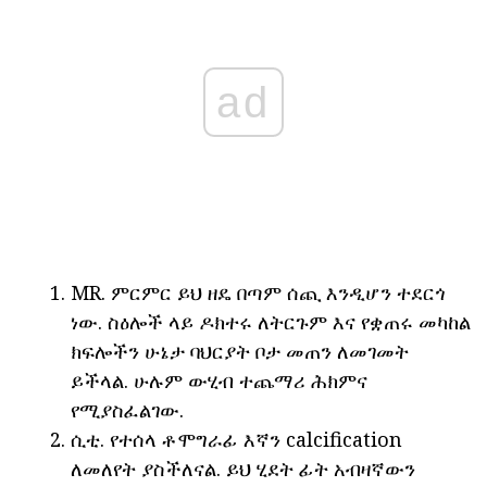
ad
MR. ምርምር ይህ ዘዴ በጣም ሰጪ እንዲሆን ተደርጎ
ነው. ስዕሎች ላይ ዶክተሩ ለትርጉም እና የቋጠሩ መካከል
ክፍሎችን ሁኔታ ባህርያት ቦታ መጠን ለመገመት
ይችላል. ሁሉም ውሂብ ተጨማሪ ሕክምና
የሚያስፈልገው.
ሲቲ. የተሰላ ቶሞግራፊ እኛን calcification
ለመለየት ያስችለናል. ይህ ሂደት ፊት አብዛኛውን