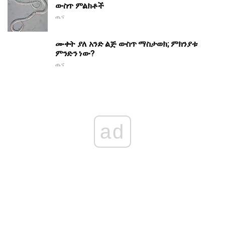
ውስጥ ምልክቶች
ጤና
ሙቀት ያለ አንድ ልጅ ውስጥ ማስታወክ; ምክንያቱ
ምንድን ነው?
ጤና
ad