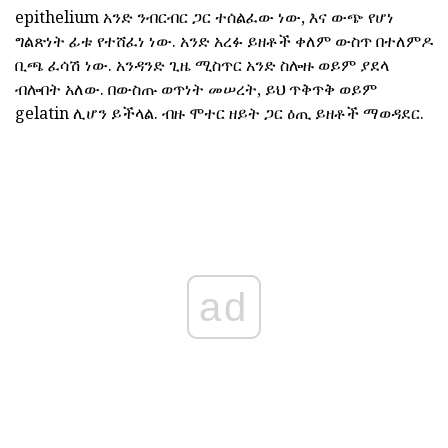
epithelium አንድ ንብርብር ጋር ተሰልፈው ነው, እና ውጭ የሆነ
ግልጽነት ፊቱ የተሸፈነ ነው. አንድ አረፉ ይዘቶች ቀለም ውስጥ በተለምዶ
ቢጫ ፈሳሽ ነው. አንዳንድ ጊዜ ሚስጥር አንድ ስሎዙ ወይም ያደላ
ብሎበት አለው. በውስጡ ወጥነት መሠረት, ይህ ጥቅጥቅ ወይም
gelatin ሊሆን ይችላል. ብዙ ሞተር ዘይት ጋር ዕጢ ይዘቶች ማወዳደር.
ad