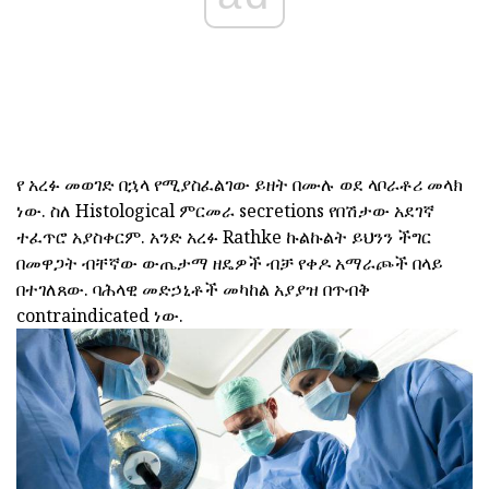
የ አረፉ መወገድ በኋላ የሚያስፈልገው ይዘት በሙሉ ወደ ላቦራቶሪ መላክ
ነው. ስለ Histological ምርመራ secretions የበሽታው አደገኛ
ተፈጥሮ አያስቀርም. አንድ አረፉ Rathke ኩልኩልት ይህንን ችግር
በመዋጋት ብቸኛው ውጤታማ ዘዴዎች ብቻ የቀዶ አማራጮች በላይ
በተገለጸው. ባሕላዊ መድኃኒቶች መካከል አያያዝ በጥብቅ
contraindicated ነው.