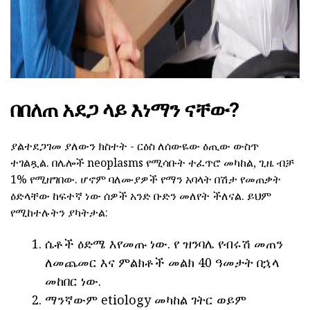
በበለጠ አደጋ ላይ እነማን ናቸው?
ያልተደጋገመ ያለውን ክስተት - ርዕስ ለሰውዬው ዕጢው ውስጥ
ተገልጿል. በሌሎች neoplasms የሚሳቡት ተፈጥሮ መካከል, ጊዜ ብቻ
1% የሚዘግበው. ሆኖም ባለሙያዎች የማን አባላት በሽታ የመጠቃት
ዕድላቸው ከፍተኛ ነው ሰዎች አንድ ቡድን መለየት ችለናል. ይህም
የሚከተሉትን ያካትታል:
ሴቶች ዕድሜ እየመጡ ነው. የ ዝንባሌ የብሩሽ መጠን
ለመጨመር እና ምልክቶች መልክ 40 ዓመታት በኋላ
መከበር ነው.
ማንኛውም etiology መካከል ገትር ወይም