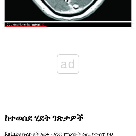
ad
ከተወሰደ ሂደት ገጽታዎች
Rathke ኩልኩልት አረፉ - አንድ የሚሳቡት ዕጢ. የውስጥ ይህ