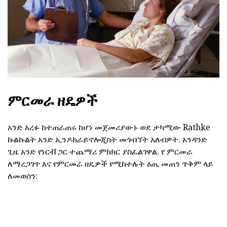
ምርመራ ዘዴዎች
አንድ አረፉ ከተጠራጠሩ ከሆነ መጀመሪያውኑ ወደ ታካሚው Rathke
ኩልኩልት አንድ ኢንዶክራይኖሎጂስት መጎብኘት አለብዎት. አንዳንድ
ጊዜ አንድ የነርቭ ጋር ተጨማሪ ምክክር ያስፈልገዋል. የ ምርመራ
ለማረጋገጥ እና የምርመራ ዘዴዎች የሚከተሉት ዕጢ መጠን ጥቅም ላይ
ለመወሰን: