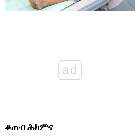
ad
ቆጠብ ሕክምና