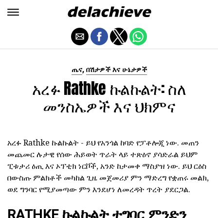
,
ጤና
በሽታዎች እና ሁኔታዎች
አረፉ Rathke ኩልኩልት: ስለ
መንስኤዎች እና ህክምና
አረፉ Rathke ኩልኩልት - ይህ የአንጎል ከባድ የፓቶሎጂ ነው. መጠን
መጨመር ሉታዊ የሰው ሕይወት ጥራት ላይ ተጽዕኖ ያሳድራል ይህም
ፒቱታሪ ዕጢ እና ኦፕቲክ ነርቮች, አንድ ከታመቀ ማስያዝ ነው. ይህ ርዕስ
በውስጡ ምልክቶች መካከል ጊዜ መጀመሪያ ምን ማድረግ የቋጠሩ መልክ,
ወደ ግንባር የሚያመጣው ምን እንደሆነ ለመረዳት ጥረት ያደርጋል.
RATHKE ኩልኩልት ተግባር ምንድን