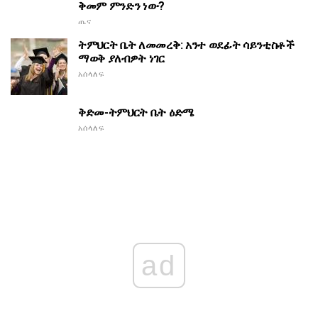
ቅመም ምንድን ነው?
ጤና
ትምህርት ቤት ለመመረቅ: አንተ ወደፊት ሳይንቲስቶች
ማወቅ ያለብዎት ነገር
አሰላለፍ
ቅድመ-ትምህርት ቤት ዕድሜ
አሰላለፍ
ad