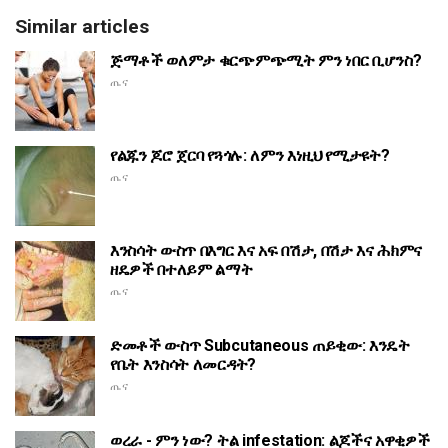
Similar articles
ጅማቶች ወለምታ ቁርጭምጭሚት ምን ነበር ቢሆንስ?
ጤና
የልጁን ጆሮ ጀርባ የጓጎሉ: ለምን እነዚህ የሚታዩት?
ጤና
እንስሳት ውስጥ በእግር እና አፍ በሽታ, በሽታ እና ሕክምና
ዘዴዎች በተለይም ልማት
ጤና
ድመቶች ውስጥ Subcutaneous ጠይቂው: እንዴት
የቤት እንስሳት ለመርዳት?
ጤና
ወረራ - ምን ነው? ትል infestation: ልጆችና አዋቂዎች