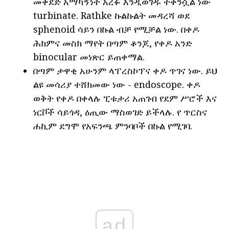
መቅደድ አማካኝነት አረፉ እንዲወገዱ ተቀንሷል ነው
turbinate. Rathke ኩልኩልት መዳረሻ ወደ
sphenoid ሳይን በኩል ብቻ የሚቻል ነው. በቀዶ
ሕክምና መስክ ማየት በጣም ቆንጆ, የቀዶ አንድ
binocular መነጽር ይጠቀማል.
በጣም ታዋቂ አሁንም ላፐረስኮፕና ቀዶ ጥገና ነው. ይህ
ልዩ መሳሪያ ተሸክመው ነው - endoscope. ቀዶ
ወቅት የቀዶ በቀላሉ ፒቱታሪ አጠገብ የደም ሥሮች እና
ነርቮች ሳይጎዳ, ዕጢው ማስወገድ ይችላሉ. የ ጥርስና
ሐኪም ደግሞ የአፍንጫ ምንባቦች በኩል የሚገባ.
ad