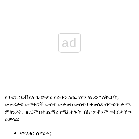
ad
ኦፕቲክ ነርቭ
እና ፒቲዩታሪ እራሱን እጢ. የአንጎል ደም አቅርቦት,
መሠረታዊ መዋቅሮች ውስጥ መታወክ ውስጥ ከተወሰደ ብጥብጥ ታዳጊ
ምክንያት. ከዚህም በተጨማሪ የሚከተሉት በሽታዎችንም መከሰታቸው
ይቻላል:
የማዞር ስሜት;