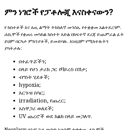
ምን ነገሮች የፓቶሎጂ እናስቀናውን?
የ ክስተቶች እና ዕጢ ልማት ትክክለኛ መንስኤ የተቋቋመ አልተደረገም.
ሐኪሞች የቋጠሩ መካከል ክስተት እድል በከፍተኛ ደረጃ ይጨምራል ፊት
ይህም በርካታ ምክንያቶች, ይመድባሉ. እነዚህም የሚከተሉትን
ያካትታሉ:
በተፈጥሯችን;
በላይ የሆነ ታሪክ ጋር የቫይረስ በሽታ;
ብግነት ሂደቶች;
hypoxia;
እርጉዝ ስካር;
irradiation, የጨረር;
አስቸጋሪ ወለደች;
UV ጨረሮች ወደ ከልክ በላይ መጋለጥ.
Neoplasm ፅንሥ ጊዜ ውስጥ አሁንም ተቋቋመ. ሐኪሞች