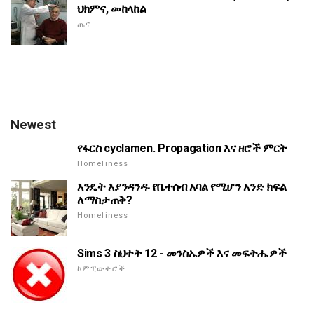
ህክምና, መከላከል
ጤና
Newest
የፋርስ cyclamen. Propagation እና ዘሮች ምርት
Homeliness
እንዴት እያንዳንዱ የቤተሰብ አባል የሚሆን አንድ ክፍል
ለማስታጠቅ?
Homeliness
Sims 3 ስህተት 12 - መንስኤዎች እና መፍትሔዎች
ኮምፒውተሮች