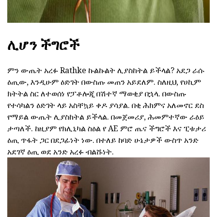
ሊሆን ችግሮች
ምን ውጤት አረፉ Rathke ኩልኩልት ሊያስከትል ይችላል? አደጋ ራሱ
ዕጢው, እንዲሁም ዕድገት በውስጡ መጠን አይደለም. ስለዚህ, የሀኪም
ክትትል ስር ለተወሰነ የፓቶሎጂ በሽተኛ ማወቂያ በኋላ. በውስጡ
የተሳካልን ዕድገት ላይ አስቸኳይ ቀዶ ያሳያል. በቂ ሕክምና አለመኖር ደስ
የማይል ውጤት ሊያስከትል ይችላል. በመጀመሪያ, ሕመምተኛው ራዕይ
ታጣለች. ከዚያም የክሊኒካል ስዕል የ AE ምሮ ጤና ችግሮች እና ፒቱታሪ
ዕጢ ጥፋት ጋር በደጋፊነት ነው. በተለይ ከባድ ሁኔታዎች ውስጥ አንድ
አደገኛ ዕጢ ወደ አንድ አረፉ ብልሹነት.