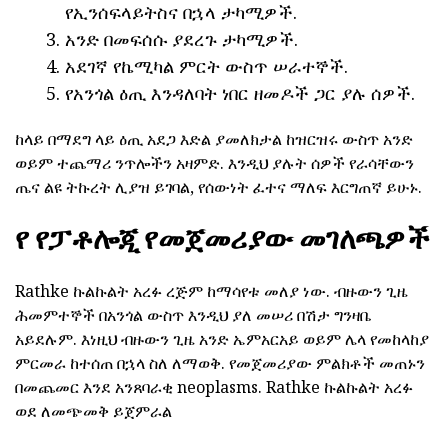
የኢንሰፍላይትስና በኋላ ታካሚዎች.
አንድ በመፍሰሱ ያደረጉ ታካሚዎች.
አደገኛ የኬሚካል ምርት ውስጥ ሠራተኞች.
የአንጎል ዕጢ እንዳለባት ነበር ዘመዶች ጋር ያሉ ሰዎች.
ከላይ በማደግ ላይ ዕጢ አደጋ እድል ያመለክታል ከዝርዝሩ ውስጥ አንድ
ወይም ተጨማሪ ንጥሎችን አዛምድ. እንዲህ ያሉት ሰዎች የራሳቸውን
ጤና ልዩ ትኩረት ሊያዝ ይገባል, የሰውነት ፈተና ማለፍ እርግጠኛ ይሁኑ.
የ የፓቶሎጂ የመጀመሪያው መገለጫዎች
Rathke ኩልኩልት አረፉ ረጅም ከማሳየቱ መለያ ነው. ብዙውን ጊዜ
ሕመምተኞች በአንጎል ውስጥ እንዲህ ያለ መሠሪ በሽታ ግንዛቤ
አይደሉም. እነዚህ ብዙውን ጊዜ አንድ ኤምአርአይ ወይም ሌላ የመከላከያ
ምርመራ ከተሰጠ በኋላ ስለ ለማወቅ. የመጀመሪያው ምልክቶች መጠኑን
በመጨመር እንደ አንጸባራቂ neoplasms. Rathke ኩልኩልት አረፉ
ወደ ለመጭመቅ ይጀምራል