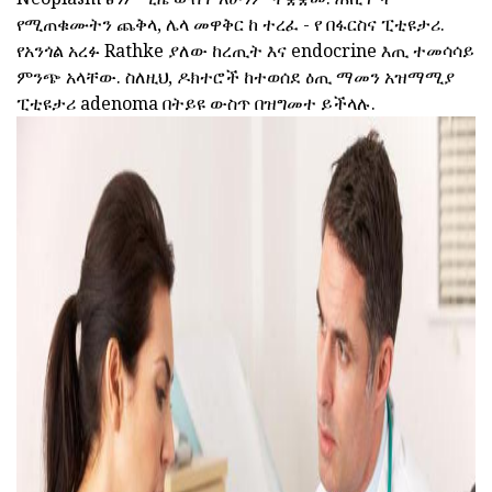
የሚጠቁሙትን ጨቅላ, ሌላ መዋቅር ከ ተረፈ - የ በፋርስና ፒቲዩታሪ.
የአንጎል አረፉ Rathke ያለው ከረጢት እና endocrine እጢ ተመሳሳይ
ምንጭ አላቸው. ስለዚህ, ዶክተሮች ከተወሰደ ዕጢ ማመን አዝማሚያ
ፒቲዩታሪ adenoma በትይዩ ውስጥ በዝግመተ ይችላሉ.