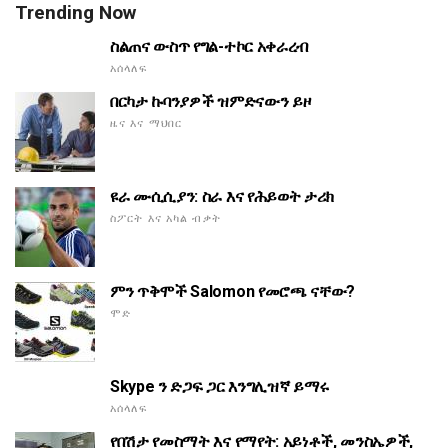
Trending Now
ስልጠና ውስጥ የግል-ተኮር አቀራረብ
አሰላለፍ
በርካታ ኩባንያዎች ዝምድናውን ይዞ
ዜና እና ማህበር
ዩራ ሙሲሲያን: ስራ እና የሕይወት ታሪክ
ስፖርት እና አካል ብቃት
ምን ጥቅሞች Salomon የመሮጫ ናቸው?
ሞድ
Skype ን ድጋፍ ጋር እንግሊዝኛ ይማሩ
አሰላለፍ
የበሽታ የመስማት እና የማየት: አይነቶች, መንስኤዎች,