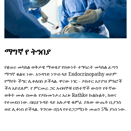
ማግኛ የ ትንበያ
የቋጠሩ መካከል ወቅታዊ ማወቂያ የሰውነት ተግባራት መካከል ፈጣን
ማግኛ ቁልፍ ነው. አንዳንድ ነጥብ ላይ Endocrinopathy ወይም
የማየት ችግር ሊቀለበስ ይችላል. ዋናው ነገር - ዶክተር አያያዝ ምክሮች
ችላ አይደለም. የ ምርመራ ጋር አብዛኞቹ በሽተኞች ውስጥ የትኛው
ወቅት ሙሉ በሙሉ የዶኩመንታሪ አረፉ Rathke ኩልኩልት, ክወና
የተመደበ ነው. በዚህ ጉዳይ ላይ አሉታዊ ቁምፊ ያለው ውጤት ቢያንስ
ወደ ሊቀነስ ይችላል. ጥገናው በኋላ የተደጋጋሚነት መጠን 5% ያነሰ ነው.