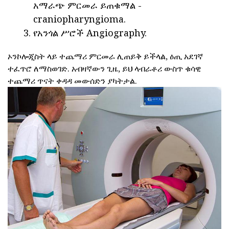
አማራጭ ምርመራ ይጠቁማል -
craniopharyngioma.
የአንጎል ሥሮች Angiography.
ኦንኮሎጂስት ላይ ተጨማሪ ምርመራ ሊጠይቅ ይችላል, ዕጢ አደገኛ
ተፈጥሮ ለማስወገድ. አብዛኛውን ጊዜ, ይህ ላብራቶሪ ውስጥ ቁሳዊ
ተጨማሪ ጥናት ቀዳዳ መውሰድን ያካትታል.