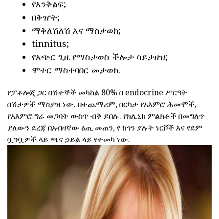
የእንቅልፍ;
በቅዠት;
ማቅለሽለሽ እና ማስታወክ;
tinnitus;
የአጭር ጊዜ የማስታወስ ችሎታ ሳይታዘዝ;
ሞተር ማስተባበር መታወክ.
የፓቶሎጂ ጋር በሽተኞች መካከል 80% በ endocrine ሥርዓት
በሽታዎች ማስያዝ ነው. በተጨማሪም, በርካታ የአእምሮ ሕመሞች,
የአእምሮ ግራ መጋባት ውስጥ ብቅ ይበሉ. የክሊኒክ ምልክቶች በመግለጥ
ያለውን ደረጃ በአብዛኛው ዕጢ መጠን, የ ከጎን ያሉት ነርቮች እና የደም
ቧንቧዎች ላይ ጫና ኃይል ላይ የተመካ ነው.