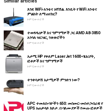
Similar articles
እንደ WiFi-አንቴና አሻሽል. እንዴት የ WiFi አንቴና
ምልክት ለማጠናከር?
ኮምፒውተሮች
ተወዳዳሪዎች እና ግምገማዎች ጋር AMD A8-3850
አንጎለ ዝርዝር, ንጽጽሮችን
ኮምፒውተሮች
አታሚ HP የቀለም LaserJet 1600-ባህሪያት,
ፎቶዎች እና ግምገማዎች
ኮምፒውተሮች
ተንቀሳቃሽ አታሚዎች ምንድን ነው?
ኮምፒውተሮች
APC ተመለስ-ባዮችን 650: መስመር-መስተጋብራዊ የ
UPS አጠቃላይ እይታ. በ ባለሙያዎች የመጡ ፎቶዎች