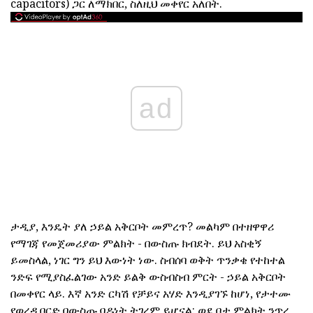
capacitors) ጋር ለማክበር, ስለዚህ መቀየር አለበት.
ad
ታዲያ, እንዴት ያለ ኃይል አቅርቦት መምረጥ? መልካም በተዘዋዋሪ
የማገጃ የመጀመሪያው ምልክት - በውስጡ ክብደት. ይህ አስቂኝ
ይመስላል, ነገር ግን ይህ እውነት ነው. ስብሰባ ወቅት ጥንቃቄ የተከተል
ንድፍ የሚያስፈልገው አንድ ይልቅ ውስብስብ ምርት - ኃይል አቅርቦት
በመቀየር ላይ. እኛ አንድ ርካሽ የቻይና አሃድ እንዲያገኙ ከሆነ, የታተሙ
የወረዳ ቦርድ በውስጡ ባዶነት ትገረም ይሆናል: ወደ ቦታ ምልክት ንጥረ