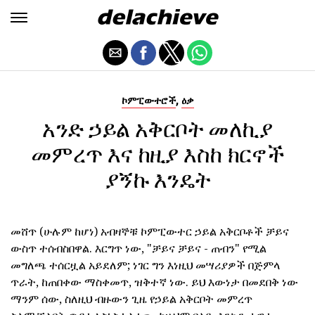
,
ኮምፒውተሮች
ዕቃ
አንድ ኃይል አቅርቦት መለኪያ
መምረጥ እና ከዚያ እስከ ክርኖች
ያኝኩ እንዴት
መሸጥ (ሁሉም ከሆነ) አብዛኞቹ ኮምፒውተር ኃይል አቅርቦቶች ቻይና
ውስጥ ተሰብስበዋል. እርግጥ ነው, "ቻይና ቻይና - ጠብን" የሚል
መግለጫ ተሰርዟል አይደለም; ነገር ግን እነዚህ መሣሪያዎች በጅምላ
ጥራት, ከጠበቀው ማስቀመጥ, ዝቅተኛ ነው. ይህ እውነታ በመደበቅ ነው
ማንም ሰው, ስለዚህ ብዙውን ጊዜ የኃይል አቅርቦት መምረጥ