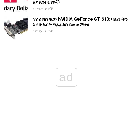
እና አስተያየቶች
ኮምፒውተሮች
ግራፊክስ ካርድ NVIDIA GeForce GT 610: ባህሪያትን
እና ትኩርት ግራፊክስ በመጠምዘዝ
ኮምፒውተሮች
ad