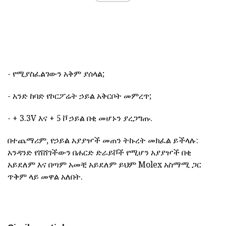
- የሚያስፈልገውን አቅም ያሰላል;
- አንድ ከባድ የኮርፖሬት ኃይል አቅርቦት መምረጥ;
- + 3.3V እና + 5 ቮ ኃይል በቂ መሆኑን ያረጋግጡ.
በተጨማሪም, የኃይል አያያዦች መጠን ትኩረት መክፈል ይችላሉ:
አንዳንድ የሸሸገችውን በሐርድ ድራይቮች የሚሆን አያያዦች በቂ
አይደለም እና በጣም አመቺ አይደለም ይህም Molex አስማሚ ጋር
ጥቅም ላይ መዋል አለበት.