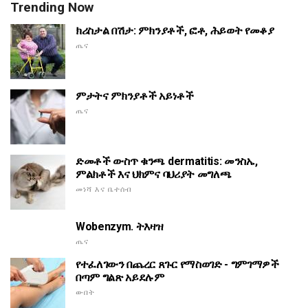
Trending Now
ክሪስታል በሽታ: ምክንያቶች, ፎቶ, ሕይወት የመቆያ
ጤና
ምታትና ምክንያቶች አይነቶች
ጤና
ድመቶች ውስጥ ቁንጫ dermatitis: መንስኤ,
ምልክቶች እና ህክምና ባህሪያት መግለጫ
መነሻ እና ቤተሰብ
Wobenzym. ትእዛዝ
ጤና
የተፈለገውን በጨረር ጸጉር የማስወገድ - ግምገማዎች
በጣም ግልጽ አይደሉም
ውበት