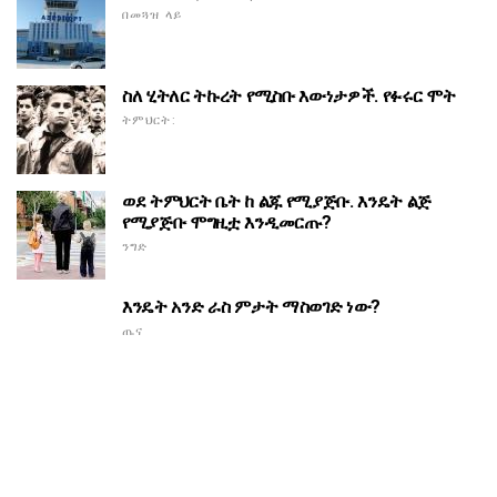
በመጓዝ ላይ
ስለ ሂትለር ትኩረት የሚስቡ እውነታዎች. የፉሩር ሞት
ትምህርት:
ወደ ትምህርት ቤት ከ ልጁ የሚያጅቡ. እንዴት ልጅ
የሚያጅቡ ሞግዚቷ እንዲመርጡ?
ንግድ
እንዴት አንድ ራስ ምታት ማስወገድ ነው?
ጤና