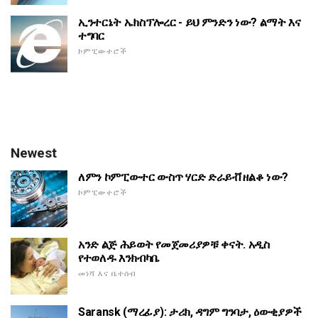
ኢንተርኔት ኤክስፕሎረር - ይህ ምንድን ነው? ልማት እና
ተግባር
ኮምፒውተሮች
Newest
ለምን ኮምፒውተር ውስጥ ሃርድ ድራይቭ ዘልቆ ነው?
ኮምፒውተሮች
አንድ ልጅ ሕይወት የመጀመሪያዎቹ ቀናት. አዲስ
የተወለዱ እንክብካቤ
መነሻ እና ቤተሰብ
Saransk (ማረፊያ): ታሪክ, ዳግም ግንባታ, ዕውቂያዎች