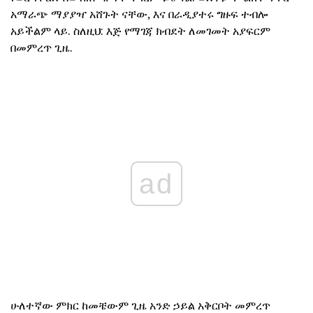
አማራጭ ማያያዣ አሸጉት ናቸው, እና በራዲያተሩ ግዙፍ ተብሎ
አይችልም ላይ. ስለዚህ: እጅ የማገጃ ክብደት ለመገመት አያፍርም
በመምረጥ ጊዜ.
ad
ሁለተኛው ምክር ከመቼውም ጊዜ አንድ ኃይል አቅርቦት መምረጥ