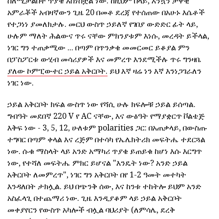
ስለሚቻልበት ጥያቄ አስነስቷል ነው. ከዚህም በላይ, እንኳን ታዋቂ
አምራቾች አብዛኛውን ጊዜ 20 በመቶ ደረጃ የተሰጠው በአሁኑ እሴቶች
የተጋነነ ያመለክታሉ. መርህ ውስጥ ኃይለኛ የገበያ ውድድር ፊት ላይ,
ሁሉም ማለት ሕልውና ጥሩ ናቸው ምክንያቱም እነሱ, መረዳት ይችላል,
ነገር ግን ተጠቃሚው ... በጣም በጥንቃቄ መመርመር ይቆያል ምን
በፓስፖርቱ ውሂብ መሳሪያዎች እና መምረጥ እንደሚችሉ ጥሩ ግንዛቤ
ያለው ኮምፒውተር ኃይል አቅርቦት.
ይህ እኛ ዛሬ ነን እኛ እንነጋገራለን
ነገር ነው.
ኃይል አቅርቦት ክፍል ውስጥ ነው የሻሲ ሁሉ ክፍሎቹ ኃይል ይሰጣል.
ግብዓት መደበኛ 220 V የ AC ናቸው, እና ውፅዓት የማያቋርጥ ቮልቴጅ
እቅፍ ነው - 3, 5, 12, ሁለቱም polarities ጋር: በአጠቃላይ, በውስጡ
ተግባር በጣም ቀላል እና ረጅም በተሳካ የኤሌክትሪክ መፍትሔ ተደርጓል
ነው. ሱቁ ማስላት ላይ አንድ አማካሪ ጥያቄ ይጠይቁ ከሆነ እሱ እርግጥ
ነው, የተሻለ መፍትሔ ምክር ይሆናል "እንዴት ነው? አንድ ኃይል
አቅርቦት ለመምረጥ", ነገር ግን አቅርቦት በየ 1-2 ዓመት መተካት
እንዳለበት ታክሏል. ይህ በጭንቅ ሰው, እና ከንቱ ተከትሎ ይህም አንድ
አስፈላጊ በተጨማሪ ነው. ጊዜ እንዲያቆም ላይ ኃይል አቅርቦት
መቀያየርን የውስጥ አካሎች ብሏል ባህሪያት (ለምሳሌ, ደረቅ