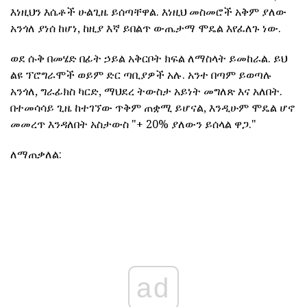
እነዚህን እሴቶች ሁልጊዜ ይሰጣቸዋል. እነዚህ መስመሮች አቅም ያለው
አንጎለ ያነሰ ከሆነ, ከዚያ እኛ ይበልጥ ውጤታማ ሞዴል እየፈለጉ ነው.
ወደ ሱቅ በመሄድ በፊት ኃይል አቅርቦት ክፍል ለማስላት ይመከራል. ይህ
ልዩ ፕሮግራሞች ወይም ድር ጣቢያዎች አሉ. አንተ በጣም ይወጣሉ
አንጎለ, ግራፊክስ ካርድ, ማህደረ ትውስታ አይነት መግለጽ እና አለበት.
በተመሳሳይ ጊዜ ከተገኘው ጥቅም ጠቋሚ ይሆናል, እንዲሁም ሞዴል ሆኖ
መመረጥ እንዳለበት አስታውስ "+ 20% ያለውን ይሰላል ዋጋ."
ለማጠቃለል:
ad