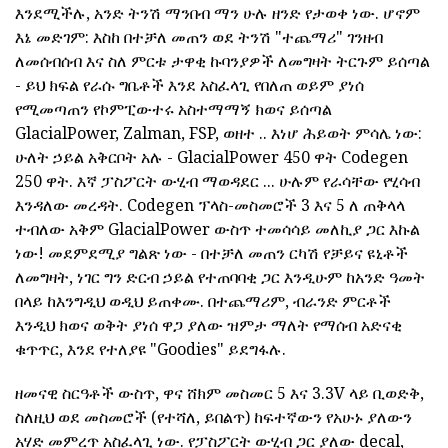
እንደሚችሉ, አንድ ትንሽ ማንበብ ማን ሁሉ ዘንድ የታወቀ ነው. ሆኖም
እኔ መድገም: እስከ በተቻለ መጠን ወደ ትንሽ "ተጨማሪ" ገንዘብ
ለመሰብሰብ እና ስለ ምርቱ ታዋቂ ኩባንያዎች ለመግዛት ትርጉም ይሰጣል
- ይህ ክፍል የራሱ ግቤቶች እንደ አስፈላጊ የበለጠ ወይም ያነሰ
የሚመጣጠን የኮምፒውተሩ አስተማማኝ ክወና ይሰጣል
GlacialPower, Zalman, FSP, ወዘተ .. እነሆ ሕይወት ምሳሌ ነው:
ሁለት ኃይል አቅርቦት አሉ - GlacialPower 450 ዋት Codegen
250 ዋት. እኛ ፓስፖርት ውሂብ ማወዳደር ... ሁሉም የራሳቸው የሂሳብ
እንዳለው መረዳት. Codegen ፕላስ-መስመሮች 3 እና 5 ለ ጠቅላላ
ተብለው አቅም GlacialPower ውስጥ ተመሳሳይ መለኪያ ጋር እኩል
ነው! መደምደሚያ ግልጽ ነው - በተቻለ መጠን ርካሽ የቻይና ዩኒቶች
ለመግዛት, ነገር ግን ድርብ ኃይል የተጠባባቂ ጋር እንዲሁም ከአንድ ዓመት
በላይ ከእንግዲህ ወዲህ ይጠቀሙ. በተጨማሪም, ብራንድ ምርቶች
እንዲህ ክወና ወቅት ያነሰ ዋጋ ያለው ዝምታ ማለት የማሰብ አድናቂ
ቁጥጥር, እንደ የተለያዩ "Goodies" ይደግፋሉ.
ዘመናዊ ስርዓቶች ውስጥ, ዋና ሸክም መስመር 5 እና 3.3V ላይ ቢወድቅ,
ስለዚህ ወደ መስመሮች (የተሻለ, ይበልጥ) ከፍተኛውን የአሁኑ ያለውን
አሃድ መምረጥ አስፈላጊ ነው. የፓስፖርት ውሂብ ጋር ያለው decal,