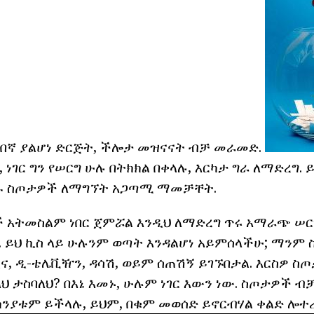
ደበኛ ያልሆነ ድርጅት, ችሎታ መዝናናት ብቻ መራመድ.
ነገር ግን የሠርግ ሁሉ በትክክል በቀላሉ, እርካታ ግራ ለማድረግ. 
ንዱ ስጦታዎች ለማግኘት አጋጣሚ ማመቻቸት.
ቦች አትመስልም ነበር ጀምሯል እንዲህ ለማድረግ ጥሩ አማራጭ ሠር
. ይህ ኪስ ላይ ሁሉንም ወጣት እንዳልሆነ አይምሰላችሁ; ማንም
, ዲ-ቴሌቪዥን, ዳሳሽ, ወይም ሰጠሽኝ ይገኙበታል. እርስዎ ስጦ
ህ ታስባለህ? በእኔ እመኑ, ሁሉም ነገር እውን ነው. ስጦታዎች ብ
ንያቱም ይችላሉ, ይህም, በቁም መወሰድ ይኖርብሃል ቀልድ ሎተሪ 