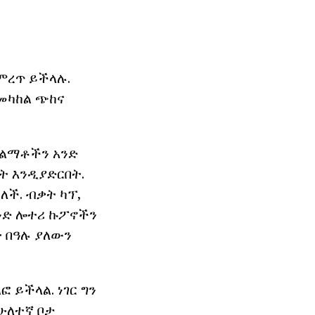
ምረጥ ይችላሉ.
መካከል ጭከና
ሽልማቶችን አንድ
ጎት እንዲያድርበት.
ለች. ብቃት ካፕ,
ንድ ሎተሪ ኩፖኖችን
ት በዓሉ ያለውን
ፎ ይችላል. ነገር ግን
ሁለተኛ ቦታ