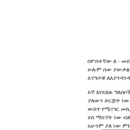
በሦስተኛው ለ - መ
ሁሉም ሰው ያውቃል, 
እንግዶቹ ለእያንዳ
እኛ እየደለሉ ግለሰ
ያለውን ድርጅት ነው
ውስጥ የሚናገር መኪና
ደስ ማሰኘት ነው ብለ
አሁንም ያለ ነው ምክ