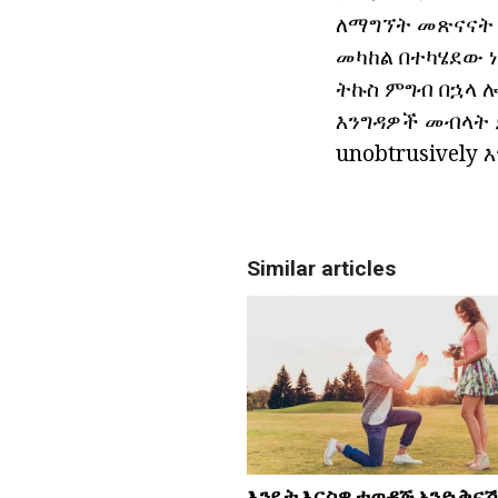
ለማግኘት መጽናናት 
መካከል በተካሄደው ነ
ትኩስ ምግብ በኋላ 
እንግዳዎች መብላት ይ
unobtrusively 
Similar articles
እንዴት እርስዎ ተወዳጅ አንድ ቅናሽ