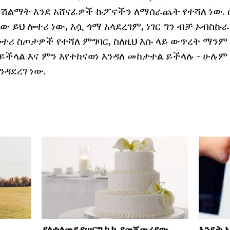
ሽልማት እንደ አሸናፊዎች ኩፖኖችን ለማሰራጨት የተሻለ ነው. ሰ
ው ይህ ሎተሪ ነው, እሷ ጎማ አላደረገም, ነገር ግን ብቻ ኦብስኩ
ሎተሪ ስጦታዎች የተሻለ ምግባር, ስለዚህ እሱ ላይ ውጥረት ማንም
ችላል እና ምን እየተከናወነ እንዳለ መከታተል ይችላሉ - ሁሉም ነ
እንዳደረገ ነው.
ያልተለመደ የሠርግ ኬክ. የመጀመሪያው
እንዴት 