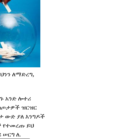
ይህንን ለማድረግ,
ጉ አንድ ሎተሪ
 ስጦታዎች ዝርዝር
ታ ውድ ያለ እንግዶች
ቻ የተመረጡ ይህ
ሠርግ ለ.