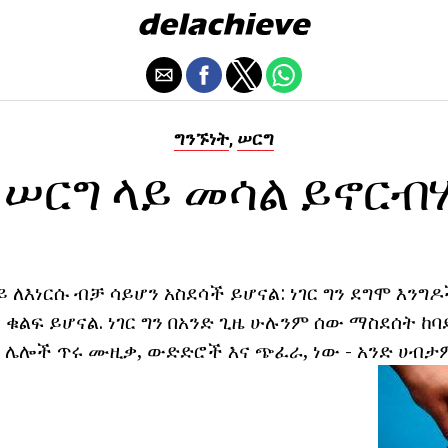
ግንኙነት
ሠርግ
,
 ሠርግ ላይ መሳል ይኖርብ
ይ ለእነርሱ ብቻ ሳይሆን አስደሳች ይሆናል: ነገር ግን ደግሞ እንግዶች
ቁልፍ ይሆናል. ነገር ግን በአንድ ጊዜ ሁሉንም ሰው ማስደሰት ከባድ
- ሌሎች ጥሩ ሙዚቃ, ውድድሮች እና ጭፈራ, ነው - አንድ ሀብታ