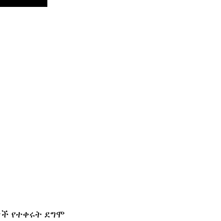
ዎች የተቀሩት ደግሞ