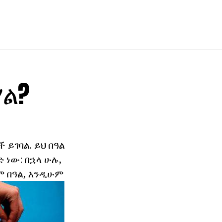
ሃል?
 ይገባል. ይህ በዓል
 ነው: በኋላ ሁሉ,
ም በዓል, እንዲሁም