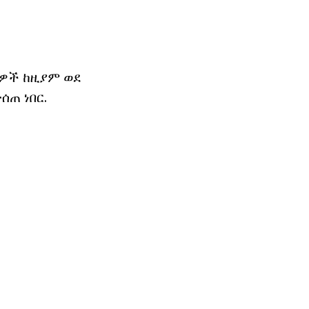
ታዎች ከዚያም ወደ
ሰጠ ነበር.