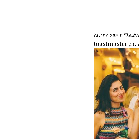
እርግጥ ነው የሚፈልጉ
toastmaster ጋር