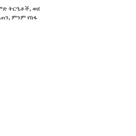
ድ ትርዒቶች, ወደ
ጠን, ምንም የከፋ