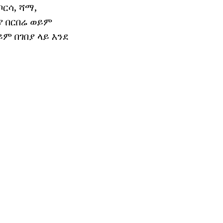
ርሳ, ሻማ,
ያ በርበሬ ወይም
ም በገበያ ላይ እንደ