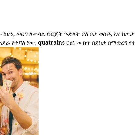
 ከሆነ, ሠርግ ለመሳል ድርጅት ጉድለት ያለ ቦታ ወስዶ, እና ስጦ
 አደራ የተሻለ ነው, quatrains ርዕስ ውስጥ በደስታ በማድረግ የተ