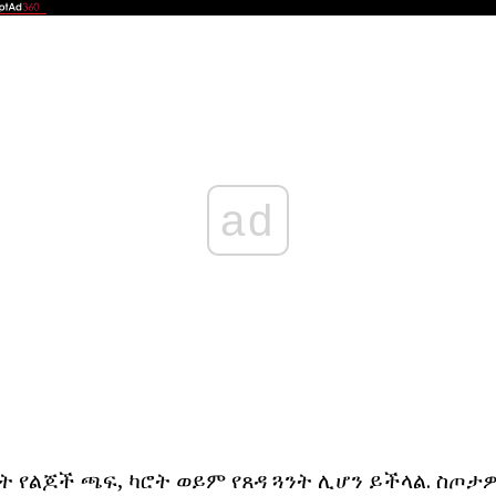
ad
ት የልጆች ጫፍ, ካሮት ወይም የጸዳ ጓንት ሊሆን ይችላል. ስጦታ