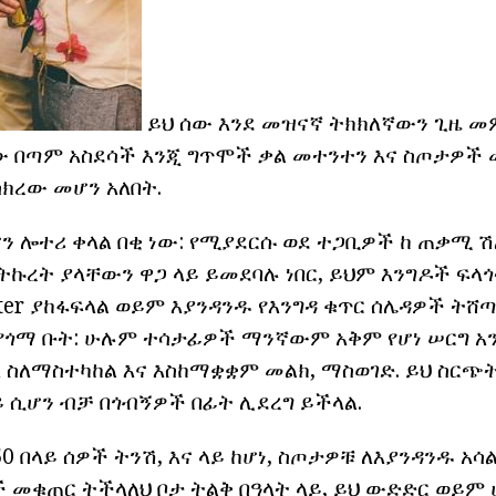
ይህ ሰው እንደ መዝናኛ ትክክለኛውን ጊዜ መ
 በጣም አስደሳች እንጂ ግጥሞች ቃል መተንተን እና ስጦታዎች 
ክረው መሆን አለበት.
ሆን ሎተሪ ቀላል በቂ ነው: የሚያደርሱ ወደ ተጋቢዎች ከ ጠቃሚ 
ለይ ትኩረት ያላቸውን ዋጋ ላይ ይመደባሉ ነበር, ይህም እንግዶች ፍላ
ter ያከፋፍላል ወይም እያንዳንዱ የእንግዳ ቁጥር ሰሌዳዎች ትሸጣ
 የጎማ ቡት: ሁሉም ተሳታፊዎች ማንኛውም አቅም የሆነ ሠርግ አ
ለ ስለማስተካከል እና እስከማቋቋም መልክ, ማስወገድ. ይህ ስርጭ
 ሲሆን ብቻ በጎብኝዎች በፊት ሊደረግ ይችላል.
0 በላይ ሰዎች ትንሽ, እና ላይ ከሆነ, ስጦታዎቹ ለእያንዳንዱ አሳል
 መቁጠር ትችላለህ ቦታ ትልቅ በዓላት ላይ, ይህ ውድድር ወይም 