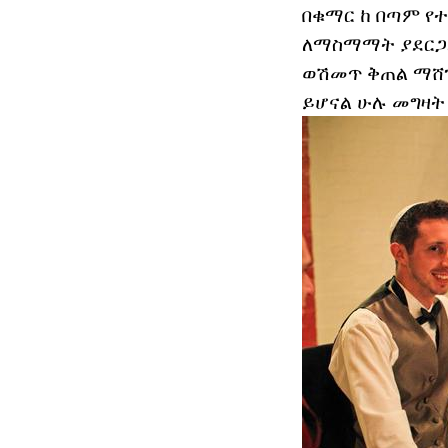
በቁማር ከ በጣም የተ
ለማስማማት ያደርጋል
ወሽመጥ ቅጠል ማሸጊያ
ይሆናል ሁሉ መግዛት