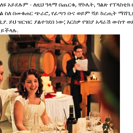
ለዩ አይደሉም - ለዚህ ዓላማ በጨርቁ, ቸኮሌት, ግልጽ የፕላስቲክ ቦ
 ስለ በመቁጠር ጭራሮ, የፈጣን ቡና ወይም ሻይ ከረጢት ማሸጊ
. ይህ ዝርዝር ያልተገደበ ነው; እርስዎ የገበያ አዳራሽ ውስጥ ወይ
 ይችላሉ.