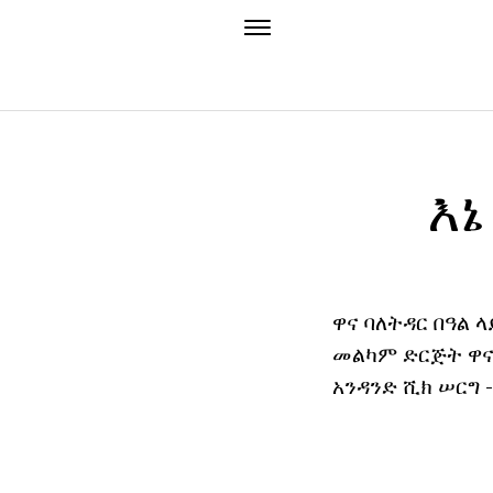
እኔ
ዋና ባለትዳር በዓል ላ
መልካም ድርጅት ዋና 
አንዳንድ ሺክ ሠርግ 