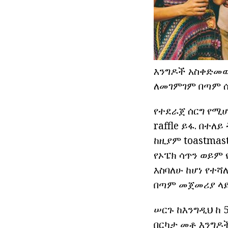
እንግዶች አስቀድመው
ለመገምገም በጣም ሰ
የተደራጀ ሰርግ የሚ
raffle ይፋ. በተ
ከዚያም toastmas
የኦፔክ ሳጥን ወይም
እስባለሁ ከሆነ የተሻ
በጣም መጀመሪያ ላይ
ሠርጉ ከእንግዲህ ከ 5
በርካታ መቶ እንግዶች