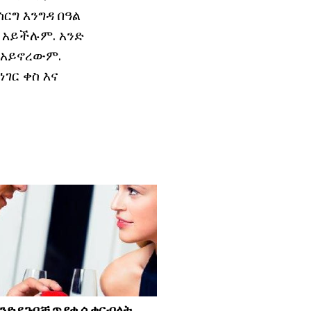
ርግ እንግዳ በዓል
ራ አይችሉም. አንድ
 አይኖረውም.
ገር ቀስ እና
አንድ የጋብቻ ጥያቄ ሲቀርብላት