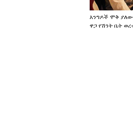
እንግዶች ሞቅ ያለው
ዋጋ የሽንት ቤት ወረ