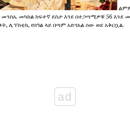
ልምም
 መንስኤ መካከል ከፍተኛ ደስታ እንደ በተጋጣሚዎቹ 56 እንደ መ
ቀት, ሊፕስቲክ, የበዓል ላይ በጣም አድጎአል ሰው ወደ አቅርቧል.
ad