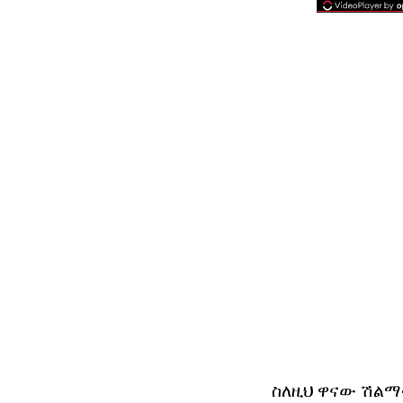
ስለዚህ ዋናው ሽልማ