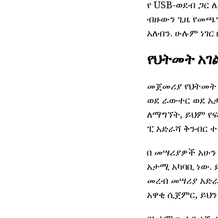
የ USB-ወደብ ጋር 
ብዙውን ጊዜ የመጫን
አለብን. ሁሉም ነገር
የህትመት አገ
መጀመሪያ የህትመት አ
ወደ ራውተር ወደ አታ
ለማግኘት, ይህም የፍ
ፒ አድራሻ ቅንብር ተ
በ መሣሪያዎች አሁን 
አታሚ አካባቢ ነው.
መረብ መሣሪያ አድራ
አዋቂ ሲጀምር, ይህ