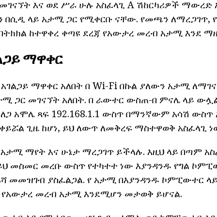
ለመገናኘት እና ወደ ሥራ ሁሉ አስፈላጊ A ሽከርካሪዎች ማውረድ 
 በሲዲ ላይ አታሚ ጋር የሚቀርቡ ናቸው. የመጫን ለማረጋገጥ, 
 በትክክል ከተዋቀረ ቀጣዩ ደረጃ የአውታረ መረብ አታሚ እንደ ማዘ
ልጋይ ማዋቀር
ገልጋይ ማዋቀር አለበት በ Wi-Fi በኩል ያለውን አታሚ ለማገና
ሚ ጋር መገናኘት አለበት. በ ራውተር ውስጠ-በ ምናሌ ላይ ውሏል
ለጋ አሞሌ ጻፍ 192.168.1.1 ውስጥ በማንኛውም አሳሽ ውስጥ 
ቀይሯል ጊዜ ከሆነ, ይህ ለውጥ ለመቅረፍ ማስተዋወቅ አስፈላጊ ነ
አታሚ ማየት እና ሁኔታ ማረጋገጥ ይችላሉ. እዚህ ላይ በጣም አስ
 ይህ መስመር መረቡ ውስጥ የተካተተ ነው እያንዳንዱ የግል ኮምፒ
ሻ መመዝገብ ያስፈልጋል. የ አታሚ በእያንዳንዱ ኮምፒውተር ላይ 
ን የአውታረ መረብ አታሚ እንደሚሆን መታወቅ ይሆናል.