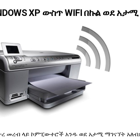
NDOWS XP ውስጥ WIFI በኩል ወደ አታ
ታረ መረብ ላይ ኮምፒውተሮች አንዱ ወደ አታሚ ማገናኘት አለብዎ