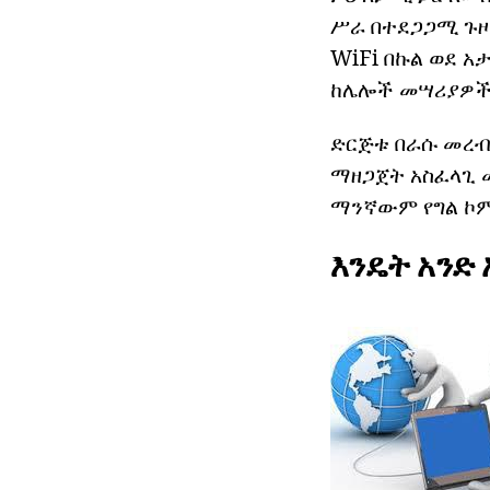
ሥራ በተደጋጋሚ ጉዞዎ
WiFi በኩል ወደ አ
ከሌሎች መሣሪያዎች 
ድርጅቱ በራሱ መረብ
ማዘጋጀት አስፈላጊ መ
ማንኛውም የግል ኮም
እንዴት አንድ