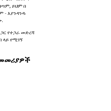
በጣም, ይህም በ
ም - እያንዳንዱ
ው.
ጋር የተጋራ መድረሻ
ብ ላይ የሚገኝ
ይ መመሪያዎች