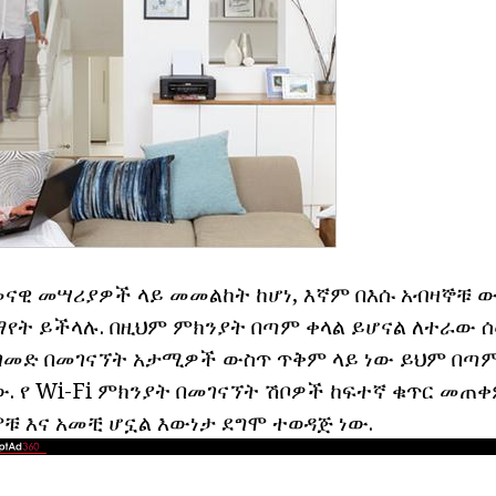
መናዊ መሣሪያዎች ላይ መመልከት ከሆነ, እኛም በእሱ አብዛኞቹ ው
ማየት ይችላሉ. በዚህም ምክንያት በጣም ቀላል ይሆናል ለተራው ሰ
ያለገመድ በመገናኘት አታሚዎች ውስጥ ጥቅም ላይ ነው ይህም በጣም
ው. የ Wi-Fi ምክንያት በመገናኘት ሽቦዎች ከፍተኛ ቁጥር መጠ
ምቹ እና አመቺ ሆኗል እውነታ ደግሞ ተወዳጅ ነው.