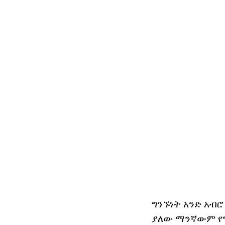
ግንኙነት አንድ አብሮ
ያለው ማንኛውም የግ