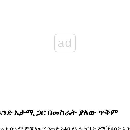
ad
ይ አንድ አታሚ ጋር በመስራት ያለው ጥቅም
ስራት በጣም ምቹ ነው? ገመድ አልባ የኢንተርኔት የሚችልበት 