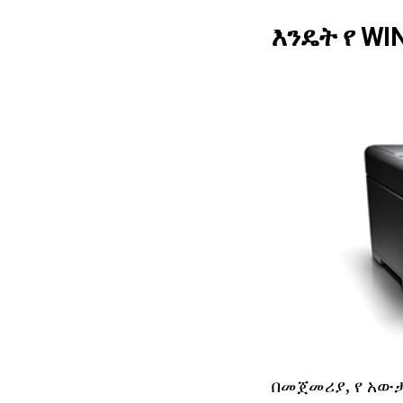
እንዴት የ WI
በመጀመሪያ, የ አው