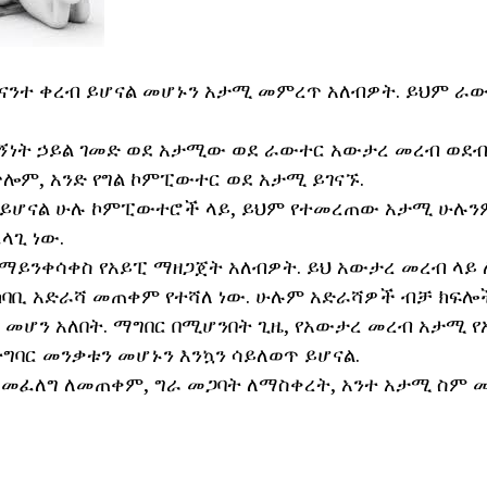
ናንተ ቀረብ ይሆናል መሆኑን አታሚ መምረጥ አለብዎት. ይህም ራው
ኝነት ኃይል ገመድ ወደ አታሚው ወደ ራውተር አውታረ መረብ ወደብ
ጥሎም, አንድ የግል ኮምፒውተር ወደ አታሚ ይገናኙ.
ይሆናል ሁሉ ኮምፒውተሮች ላይ, ይህም የተመረጠው አታሚ ሁሉን
ላጊ ነው.
ማይንቀሳቀስ የአይፒ ማዘጋጀት አለብዎት. ይህ አውታረ መረብ ላ
አካባቢ አድራሻ መጠቀም የተሻለ ነው. ሁሉም አድራሻዎች ብቻ ክፍሎ
የ መሆን አለበት. ማግበር በሚሆንበት ጊዜ, የአውታረ መረብ አታሚ 
ተግባር መንቃቱን መሆኑን እንኳን ሳይለወጥ ይሆናል.
መፈለግ ለመጠቀም, ግራ መጋባት ለማስቀረት, አንተ አታሚ ስም መ