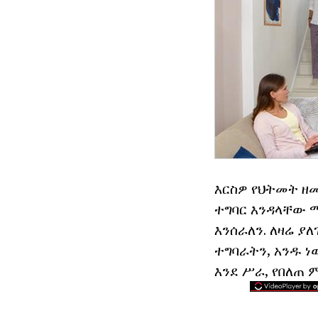
እርስዎ የህትመት ዘ
ተግባር እንዳላቸው 
እንሰራለን. ለዛሬ 
ተግባራትን, አንዱ ነ
እንደ ሥራ, የበለጠ 