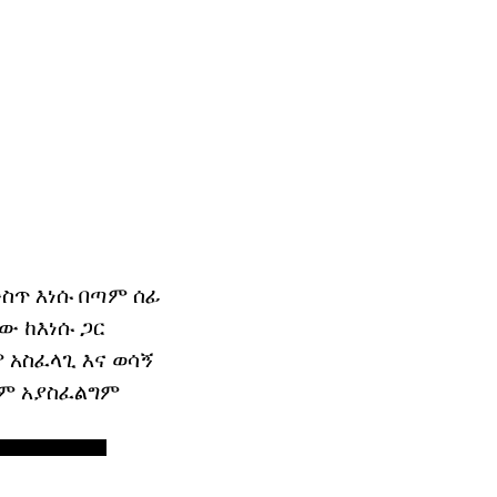
ስጥ እነሱ በጣም ሰፊ
ው ከእነሱ ጋር
 አስፈላጊ እና ወሳኝ
ቀም አያስፈልግም