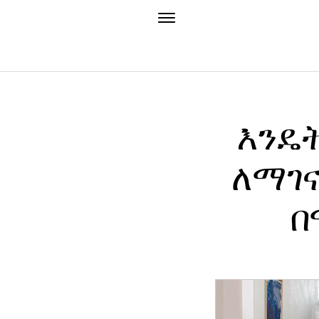
እንዴት
ለማገና
በ