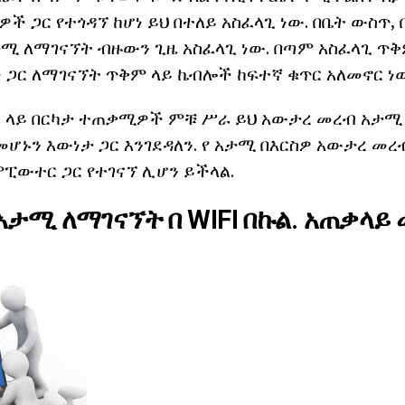
ች ጋር የተጎዳኘ ከሆነ ይህ በተለይ አስፈላጊ ነው. በቤት ውስጥ, 
ታሚ ለማገናኘት ብዙውን ጊዜ አስፈላጊ ነው. በጣም አስፈላጊ ጥቅ
ጋር ለማገናኘት ጥቅም ላይ ኬብሎች ከፍተኛ ቁጥር አለመኖር ነ
 ላይ በርካታ ተጠቃሚዎች ምቹ ሥራ ይህ አውታረ መረብ አታሚ 
ሆኑን እውነታ ጋር እንገደዳለን. የ አታሚ በእርስዎ አውታረ መረ
ፒውተር ጋር የተገናኘ ሊሆን ይችላል.
 አታሚ ለማገናኘት በ WIFI በኩል. አጠቃላ