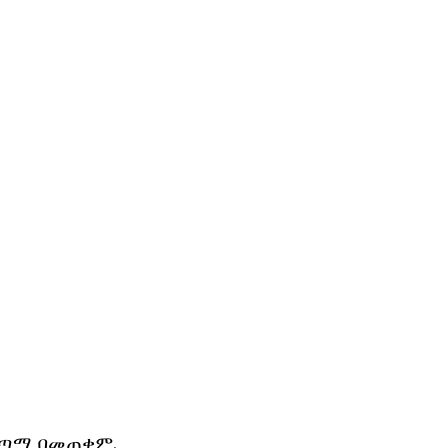
አጋጣሚ በመጠቀም.