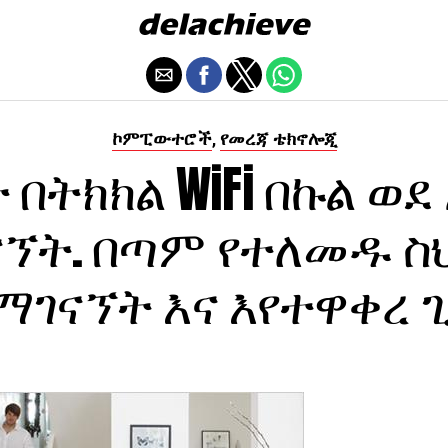
ኮምፒውተሮች
የመረጃ ቴክኖሎጂ
,
 በትክክል WiFi በኩል ወ
ኘት. በጣም የተለመዱ 
ማገናኘት እና እየተዋቀረ 