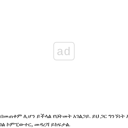
ad
 በመጠቀም ሊሆን ይችላል የህትመት አገልጋይ. ይህ ጋር ግንኙነት አ
ል ኮምፒውተር, መዳረሻ ይከፍታል.