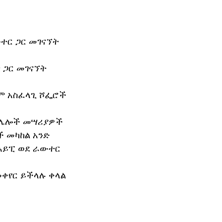
ተር ጋር መገናኘት
 ጋር መገናኘት
ም አስፈላጊ ሾፌሮች
ይ ሌሎች መሣሪያዎች
ች መካከል አንድ
የአይፒ ወደ ራውተር
ቀየር ይችላሉ ቀላል