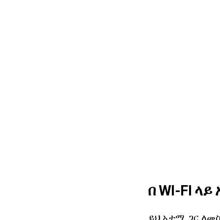
በ WI-FI ላ
ይህ አታሚ ጋር ለመ