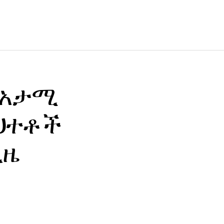
ደ አታሚ
ስህተቶች
ጊዜ