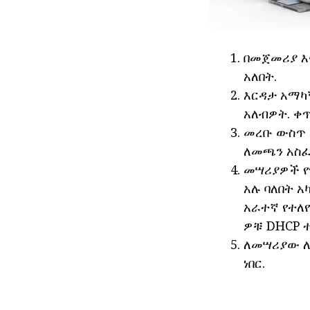
በመጀመሪያ እ
አለበት.
እርዳታ አማካ
አለብዎት. ቀ
መረቡ ውስጥ 
ለመጫን አስፈ
መሣሪያዎች የ
አሉ ባለበት 
አራተኛ የተለ
ዎቹ DHCP 
ለመሣሪያው ለ
ነበር.