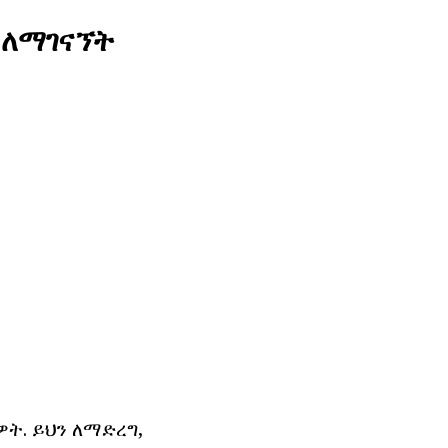
ሚ ለማገናኘት
ት. ይህን ለማድረግ,