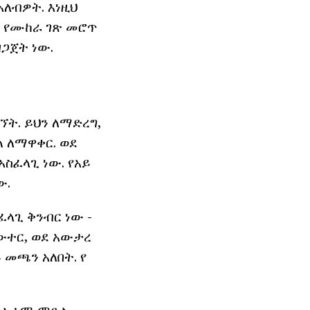
አለብዎት. እነዚህ
የ የሙከራ ገጽ መሮጥ
ጋጀት ነው.
ኘት. ይህን ለማድረግ,
 ለማዋቀር. ወደ
አስፈላጊ ነው. የአይ
ው.
ፈላጊ ቅንብር ነው -
ውተር, ወደ አውታረ
መጫን አለበት. የ