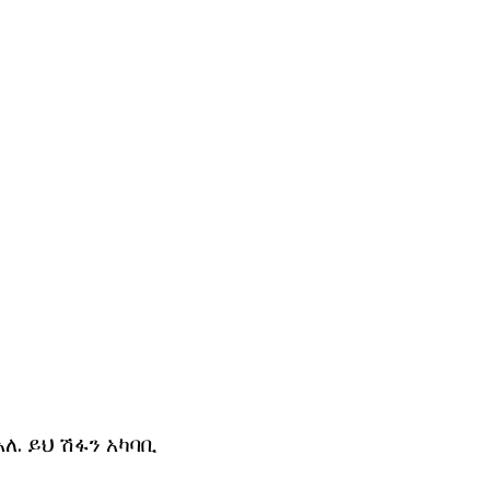
ለ. ይህ ሽፋን አካባቢ