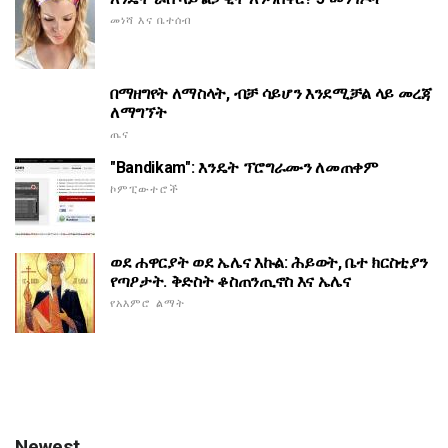
መነሻ እና ቤተሰብ
በማዘግየት ለማስላት, ብቻ ሳይሆን እንደሚቻል ላይ መረጃ
ለማግኘት
ጤና
"Bandikam": እንዴት ፕሮግራሙን ለመጠቀም
ኮምፒውተሮች
ወደ ሐዋርያት ወደ ኤሌና እኩል: ሕይወት, ቤተ ክርስቲያን
የጣዖታት. ቅድስት ቆስጠንጢኖስ እና ኤሌና
የአእምሮ ልማት
Newest