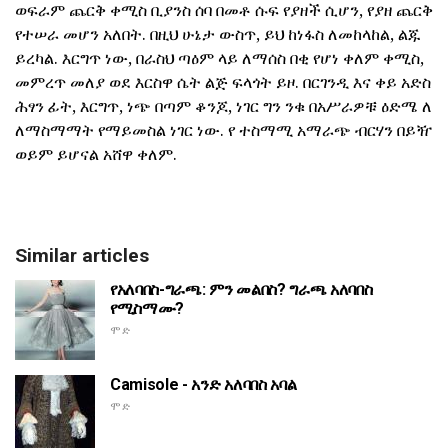
ወፍራም ጨርቅ ቀሚስ ቢያንስ ሰባ በመቶ ሱፍ የያዘች ሲሆን, የያዘ ጨርቅ
የተሠራ መሆን አለበት. በዚህ ሁኔታ ውስጥ, ይህ ከነፋስ ለመከላከል, ልጁ
ይረካል. እርግጥ ነው, በራስህ ጣዕም ላይ ለማሰስ በቂ የሆነ ቀለም ቀሚስ,
መምረጥ መለያ ወደ እርስዋ ሴት ልጅ ፍላጎት ይዞ. በርገንዲ እና ቀይ አድስ
ሕፃን ፊት, እርግጥ, ነጭ በጣም ቆንጆ, ነገር ግን ንቁ በአሥራዎቹ ዕድሜ ለ
ለማስማማት የማይመስል ነገር ነው. የ ተስማሚ አማራጭ ብርሃን በይዥ
ወይም ይሆናል አሸዋ ቀለም.
Similar articles
የአለባበስ-ግራጫ: ምን መልበስ? ግራጫ አለባበስ
የሚስማሙ?
ሞድ
Camisole - አንድ አለባበስ አባል
ሞድ