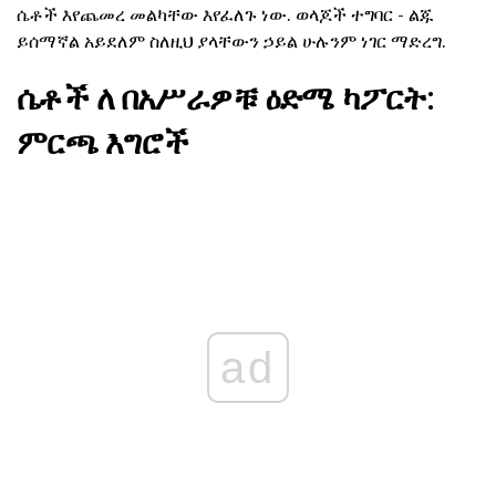
ሴቶች እየጨመረ መልካቸው እየፈለጉ ነው. ወላጆች ተግባር - ልጁ
ይሰማኛል አይደለም ስለዚህ ያላቸውን ኃይል ሁሉንም ነገር ማድረግ.
ሴቶች ለ በአሥራዎቹ ዕድሜ ካፖርት:
ምርጫ እግሮች
ad