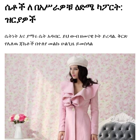
ሴቶች ለ በአሥራዎቹ ዕድሜ ካፖርት:
ዝርያዎች
ሴትነት እና ያማሩ ሴት አዳብር. ይህ ውብ ዘመናዊ ኮት ይረዳል. ቅርጽ
የሌለዉ ጃኬቶች በተለየ መልኩ ሁልጊዜ ይመስላል