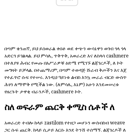
በጣም ቄንጠኛ, ይህ ይሰወራል ቀበቶ ወደ ቀጭን ውሳኔዋን ወገብ ጎላ ጎላ
አድርጎ ይገልጻል. ይህ ምሳሌ, ጥቅጥቅ, አወራረድ እና ለስላሳ cashmere
በተለያዩ ሕብረ የመጡ በአሥራዎቹ ዕድሜ የሚገኙ ልጃገረዶች, ለ ኮት
መግዛት ይቻላል. በተጨማሪም, በጣም ተወዳጅ ሹራብ ቅጦችን እና እጀ
የተፈጥሮ ሱፍ የተሠሩ. እንዲህ ዓይነቱ ልብስ እንኳ መራራ ብርድ ውስጥ
ሕፃን ለማሞቅ የሚችል ነው. (ለምሳሌ, እኔም) አሁን እንደመሠረቱ
የዘረጉት ታዋቂ ብራንዶች, cashmere ኮት.
ስለ ወፍራም ጨርቅ ቀሚስ ሴቶች ለ
አወራረድ ተብሎ ከላይ zastilom የተዘጋ መሆኑን ውስብስብ weave
ጋር ሱፍ ጨርቅ. ከላይ ሲታይ እርሱ እንደ ትንሽ ተሰማኝ. ልጃገረዶች ለ