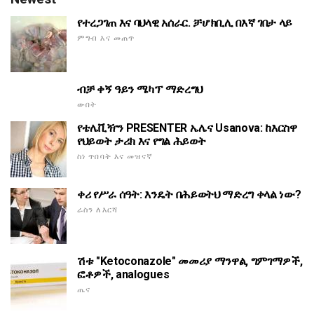
የተረጋገጠ እና ባህላዊ አሰራር. ቻሆክቢሊ በእኛ ገበታ ላይ
ምግብ እና መጠጥ
ብቻ ቀኝ ዓይን ሜካፕ ማድረግህ
ውበት
የቴሌቪዥን PRESENTER ኤሌና Usanova: ከእርስዋ
የህይወት ታሪክ እና የግል ሕይወት
ስነ ጥበባት እና መዝናኛ
ቀሪ የሥራ ሰዓት: እንዴት በሕይወትህ ማድረግ ቀላል ነው?
ራስን ለእርሻ
ሽቱ "Ketoconazole" መመሪያ ማንዋል, ግምገማዎች,
ፎቶዎች, analogues
ጤና