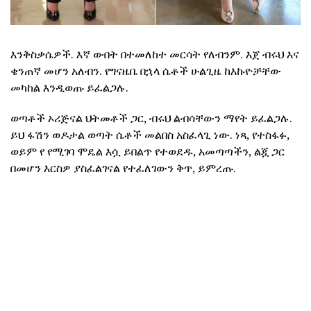
እንቅስቃሴዎች. እኛ ውበት በተመለከተ መርሳት የለብንም. እጀ ብሩህ እና
ቄንጠኛ መሆን አለብን. የግናዜቤ በኋላ ሴቶች ሁልጊዜ ከእኩዮቻቸው
መካከል እንዲወጡ ይፈልጋሉ.
ወጣቶች ኦሪጅናል ህትመቶች ጋር, ብሩህ ልብሳቸውን ማየት ይፈልጋሉ.
ይህ ፋሽን ወዶታል ወጣት ሴቶች መልበስ አስፈላጊ ነው. ነጻ, የተስፋፉ,
ወይም የ የሚገባ ሞዴል እሷ ይበልጥ የተወደዱ, አመጣጣችን, ልጇ ጋር
በመሆን እርስዎ ያስፈልገናል የተፈለገውን ቅጥ, ይምረጡ.