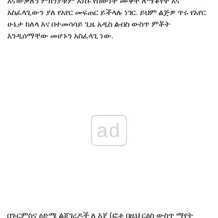
እናውቃለን ምክንያቱም እነሱ የሰውነት ሙቀት ለማቆየት እና
አስፈላጊውን ያለ የአየር መፍጠር ይችላሉ ነገር. ይህም ልጅዎ ጥሩ የአየር
ሁኔታ ከለላ እና በተመሳሳይ ጊዜ አዲስ ልብስ ውስጥ ምቾት
እንዲሰማቸው መሆኑን አስፈላጊ ነው.
ad
በጉርምስና ዕድሜ ልጃገረዶች ለ እጀ (ፎቶ በዚህ ርዕስ ውስጥ ማየት