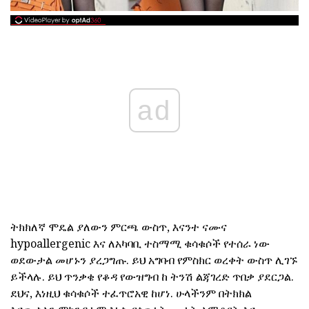
ad
ትክክለኛ ሞዴል ያለውን ምርጫ ውስጥ, እናንተ ናሙና
hypoallergenic እና ለአካባቢ ተስማሚ ቁሳቁሶች የተሰራ ነው
ወደውታል መሆኑን ያረጋግጡ. ይህ አግባብ የምስክር ወረቀት ውስጥ ሊገኙ
ይችላሉ. ይህ ጥንቃቄ የቆዳ የውዝግብ ከ ትንሽ ልጃገረድ ጥበቃ ያደርጋል.
ደህና, እነዚህ ቁሳቁሶች ተፈጥሮአዊ ከሆነ. ሁላችንም በትክክል