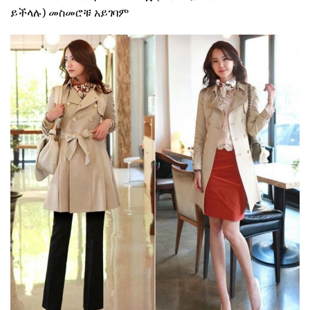
ይችላሉ) መስመሮቹ አይገባም