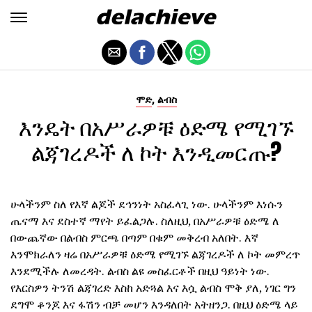
,
ሞድ
ልብስ
እንዴት በአሥራዎቹ ዕድሜ የሚገኙ
ልጃገረዶች ለ ኮት እንዲመርጡ?
ሁላችንም ስለ የእኛ ልጆች ደኅንነት አስፈላጊ ነው. ሁላችንም እነሱን
ጤናማ እና ደስተኛ ማየት ይፈልጋሉ. ስለዚህ, በአሥራዎቹ ዕድሜ ለ
በውጨኛው በልብስ ምርጫ በጣም በቁም መቅረብ አለበት. እኛ
እንሞክራለን ዛሬ በአሥራዎቹ ዕድሜ የሚገኙ ልጃገረዶች ለ ኮት መምረጥ
እንደሚችሉ ለመረዳት. ልብስ ልዩ መስፈርቶች በዚህ ዓይነት ነው.
የእርስዎን ትንሽ ልጃገረድ እስከ አድጓል እና እሷ ልብስ ሞቅ ያለ, ነገር ግን
ደግሞ ቆንጆ እና ፋሽን ብቻ መሆን እንዳለበት አትዘንጋ. በዚህ ዕድሜ ላይ