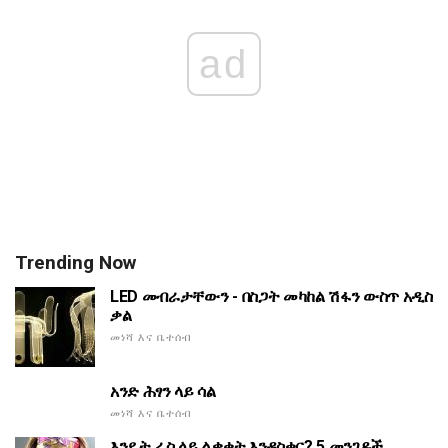
ad
Trending Now
LED መብራታቸውን - በስጋት መካከል ሽፋን ውስጥ አዲስ
ቃል
መነሻ እና ቤተሰብ
አንድ ሕፃን ላይ ሳል
መነሻ እና ቤተሰብ
እንዴት ራስ ላይ ልቃቂት እንዳስቀር? 5 መንገዶች