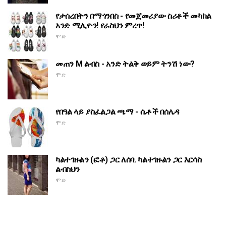
የታሰረበትን በማጎንበስ - የመጀመሪያው ስሪቶች መካከል
አንድ ሚሊዮን! የራስህን ምረጥ!
ሞድ
መጠን M ልብስ - አንድ ትልቅ ወይም ትንሽ ነው?
ሞድ
የበዓል ላይ ያስፈልጋል ጫማ - ሴቶች በሰሌዳ
ሞድ
ካልተገዙልን (ፎቶ) ጋር ለሰባ. ካልተገዙልን ጋር እርሳስ
ልብስህን
ሞድ