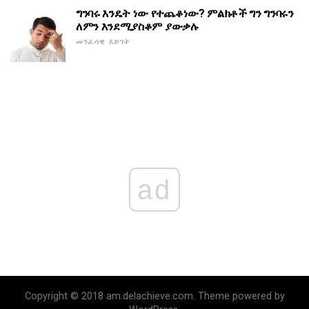
ግንባሩ እንዴት ነው የተጨቆነው? ምልክቶች ግን ግንባሩን
ለምን እንደሚያስቆም ያውቃሉ
መንፈሳዊ እድገት
ad
Copyright © 2018 am.delachieve.com. Theme powered by