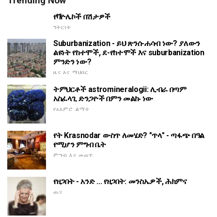
Trending Now
የቫዮሌኮች በሽታዎች
ግትርነት
Suburbanization - ይህ ጽንሰ-ሐሳብ ነው? ያለውን
ልዩነት የከተሞች, ደ-የከተሞች እና suburbanization
ምንድን ነው?
ዜና እና ማህበር
ትምህርቶች astromineralogii: ሊብራ በጣም
አስፈላጊ ድንጋዮች በምን መልኩ ነው
የአእምሮ ልማት
የት Krasnodar ውስጥ ለመሄድ? "ጥላ" - ጣፋጭ በዓል
የሚሆን ምግብ ቤት
ምግብ እና መጠጥ
የዘጋበት - አንድ ... የዘጋበት: መንስኤዎች, ሕክምና
ጤና