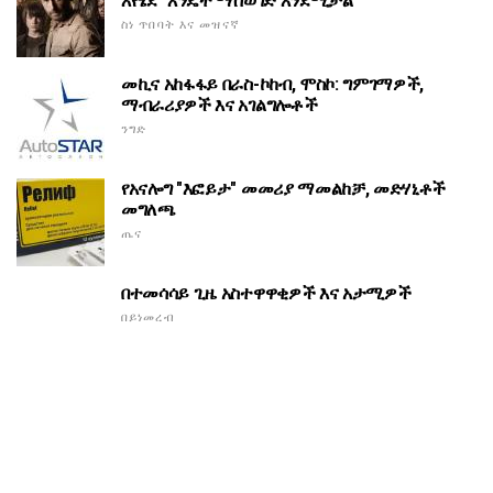
እየሄደ" እንዴት ማስወገድ እንደሚቻል
ስነ ጥበባት እና መዝናኛ
መኪና አከፋፋይ በራስ-ኮከብ, ሞስኮ: ግምገማዎች,
ማብራሪያዎች እና አገልግሎቶች
ንግድ
የአናሎግ "እፎይታ" መመሪያ ማመልከቻ, መድሃኒቶች
መግለጫ
ጤና
በተመሳሳይ ጊዜ አስተዋዋቂዎች እና አታሚዎች
በይነመረብ