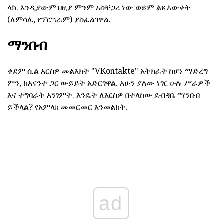
ላክ. እንዲያውም በዚያ ምንም አስቸጋሪ ነው ወይም ልዩ እውቀት
(ለምሳሌ, የፕሮግራም) ያስፈልገዋል.
ማንበብ
ቀደም ሲል እርስዎ መልእክት "VKontakte" አትክፈት ከሆነ ማድረግ
ምን, ከእናንተ ጋር ውይይት አድርገዋል. አሁን ያለው ነገር ሁሉ ሥራዎች
እና ተግባራት እንገምት. እንዴት ለእርስዎ በተላከው ደብዳቤ ማንበብ
ይችላል? የአምላክ መመርመር እንመልከት.
ad