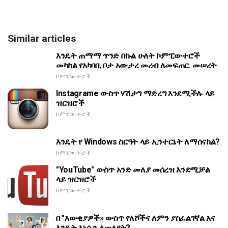
Similar articles
እንዴት ጠማማ ጥንድ በኩል ሁለት ኮምፒውተሮች
መካከል የአካባቢ ቦታ አውታረ መረብ ለመፍጠር. መሠረት
ኮምፒውተሮች
Instagrame ውስጥ ሃሽታግ ማድረግ እንደሚችሉ ላይ
ዝርዝሮች
ኮምፒውተሮች
እንዴት የ Windows ስርዓት ላይ ኢንተርኔት ለማሰናከል?
ኮምፒውተሮች
"YouTube" ውስጥ አንድ መለያ መሰረዝ እንደሚቻል
ላይ ዝርዝሮች
ኮምፒውተሮች
በ "እውቂያዎች» ውስጥ የለሾችና ለምን ያስፈልገኛል እና
እንዴት እነሱን ለመለየት?