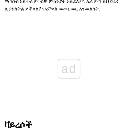
ማንበብ አይችሉም ብቻ ምክንያት አይደለም. ሌላ ምን ይህ ባህሪ
ሊያስከትል ይችላል? የአምላክ መመርመር እንመልከት.
ad
ቫይረሶች