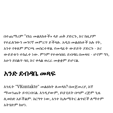
በተጨማሪም "የእኔ መልእክቶች» ላይ ጠቅ ያድርጉ, እና ከዚያም
የተፈለገውን መገናኛ መምረጥ ይችላሉ. አዲስ መልዕክቶች አሉ የት,
አንተ የቀለም ምርጫ መስርተዋል. የመዳፊት ውይይት ያድርጉ - እና
ውይይቱን ተከፈተ ነው. ምንም የተወሳሰበ. ደብዳቤ በመጻፍ - ሆኖም ግን,
አሁን ይበልጥ ሳቢ እና ቀላል ወረራ መቋቋም ይሆናል.
አንድ ደብዳቤ መጻፍ
እንዴት "VKontakte" መልዕክት ለመላክ? በመጀመሪያ, እኛ
ማመንጨት ይኖርብናል. እንዲያውም, ይህ ሂደት በጣም ረጅም ጊዜ
ሊወስድ አይችልም. እርግጥ ነው, አንተ ኪሎሜትር ልጥፎች ለማተም
አትሄድም ከሆነ.