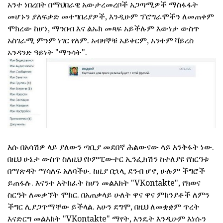
አንተ ነበረበት በማህበራዊ አውታረመረቦች አጋጣሚዎች ማስፋፋት
መሆኑን ያለፍቃድ መተግበሪያዎች, እንዲሁም ፕሮግራሞችን ለመጠቀም
ሞክረው ከሆነ, ማንበብ እና ልኡክ መጻፍ አይችሉም እውነታ ውስጥ
አስገራሚ ምንም ነገር የለም. አብዛኞቹ አይቀርም, አንተም ቫይረስ
አንዳንድ ዓይነት "ማንሳት".
እሱ በአሳሽዎ ላይ ያለውን ጣቢያ መደበኛ ሕልውናው ላይ እንቅፋት ነው.
በዚህ ሁኔታ ውስጥ ስለዚህ የኮምፒውተር ኢንፌክሽን ከተለያዩ የስርዓቱ
በማጽዳት ማሳለፍ አለባችሁ. ከዚያ በኋላ, ደንብ ሆኖ, ሁሉም ችግሮች
ይጠፋሉ. እናንተ አትክፈት ከሆነ መልእክት "VKontakte", የክወና
ስርዓት ለመቃኘት ሞክር. በአጠቃላይ ሁለት ዋና ዋና ምክንያቶች ለምን
ችግር ሊያጋጥማቸው ይችላል. አሁን ደግሞ, በዚህ ለመቋቋም ጥረት
እናድርግ መልእክት "VKontakte" ማየት, እንዴት እንዲሁም እነሱን