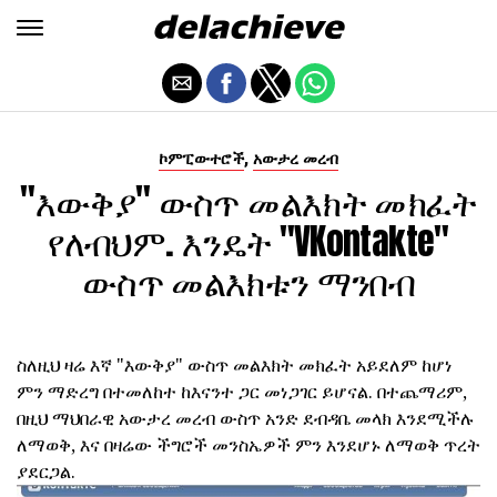
,
ኮምፒውተሮች
አውታረ መረብ
"እውቅያ" ውስጥ መልእክት መክፈት
የለብህም. እንዴት "VKontakte"
ውስጥ መልእክቱን ማንበብ
ስለዚህ ዛሬ እኛ "እውቅያ" ውስጥ መልእክት መክፈት አይደለም ከሆነ
ምን ማድረግ በተመለከተ ከእናንተ ጋር መነጋገር ይሆናል. በተጨማሪም,
በዚህ ማህበራዊ አውታረ መረብ ውስጥ አንድ ደብዳቤ መላክ እንደሚችሉ
ለማወቅ, እና በዛሬው ችግሮች መንስኤዎች ምን እንደሆኑ ለማወቅ ጥረት
ያደርጋል.