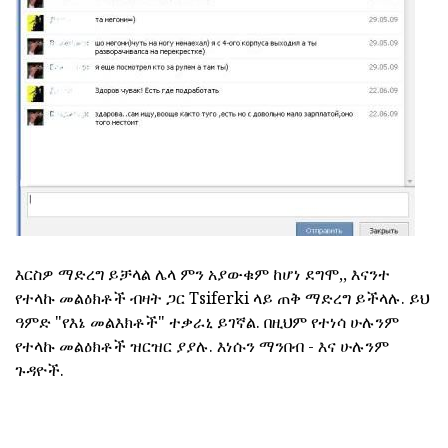
እርስዎ ማድረግ ይቻላል ሌላ ምን አያውቁም ከሆነ ደግሞ,, እናንተ
የተላኩ መልዕክቶች ብዛት ጋር Tsiferki ላይ ጠቅ ማድረግ ይችላሉ. ይህ
ዓምድ "የእኔ መልእክቶች" ተቃራኒ ይገኛል. በዚህም የተነሳ ሁሉንም
የተላኩ መልዕክቶች ዝርዝር ያያሉ. እነሱን ማንበብ - እና ሁሉንም
ጉዳዮች.