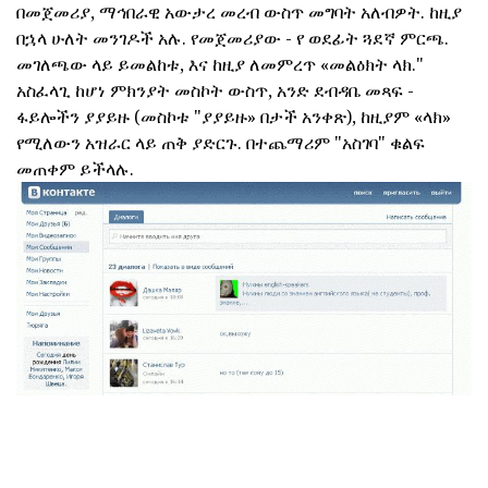
በመጀመሪያ, ማኅበራዊ አውታረ መረብ ውስጥ መግባት አለብዎት. ከዚያ
በኋላ ሁለት መንገዶች አሉ. የመጀመሪያው - የ ወደፊት ጓደኛ ምርጫ.
መገለጫው ላይ ይመልከቱ, እና ከዚያ ለመምረጥ «መልዕክት ላክ."
አስፈላጊ ከሆነ ምክንያት መስኮት ውስጥ, አንድ ደብዳቤ መጻፍ -
ፋይሎችን ያያይዙ (መስኮቱ "ያያይዙ» በታች አንቀጽ), ከዚያም «ላክ»
የሚለውን አዝራር ላይ ጠቅ ያድርጉ. በተጨማሪም "አስገባ" ቁልፍ
መጠቀም ይችላሉ.