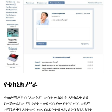
የቴክኒክ ሥራ
ተጠቃሚዎች በ "እውቅያ" ውስጥ መልእክት አትክፈት ይህ
የመጀመሪያው ምክንያት - ወደ ጣቢያው የጥገና ሥራ ወይም
ዝማኔዎችን እየተወጣ ነው. በዚህ ነጥብ ላይ, ደንብ እንደ አንተ