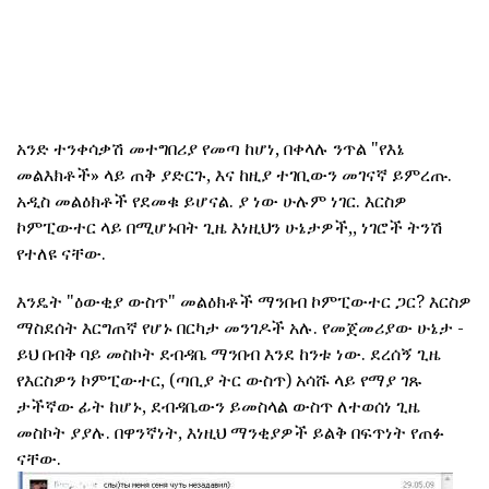
አንድ ተንቀሳቃሽ መተግበሪያ የመጣ ከሆነ, በቀላሉ ንጥል "የእኔ
መልእክቶች» ላይ ጠቅ ያድርጉ, እና ከዚያ ተገቢውን መገናኛ ይምረጡ.
አዲስ መልዕክቶች የደመቁ ይሆናል. ያ ነው ሁሉም ነገር. እርስዎ
ኮምፒውተር ላይ በሚሆኑበት ጊዜ እነዚህን ሁኔታዎች,, ነገሮች ትንሽ
የተለዩ ናቸው.
እንዴት "ዕውቂያ ውስጥ" መልዕክቶች ማንበብ ኮምፒውተር ጋር? እርስዎ
ማስደሰት እርግጠኛ የሆኑ በርካታ መንገዶች አሉ. የመጀመሪያው ሁኔታ -
ይህ በብቅ ባይ መስኮት ደብዳቤ ማንበብ እንደ ከንቱ ነው. ደረሰኝ ጊዜ
የእርስዎን ኮምፒውተር, (ጣቢያ ትር ውስጥ) አሳሹ ላይ የማያ ገጹ
ታችኛው ፊት ከሆኑ, ደብዳቤውን ይመስላል ውስጥ ለተወሰነ ጊዜ
መስኮት ያያሉ. በዋንኛነት, እነዚህ ማንቂያዎች ይልቅ በፍጥነት የጠፉ
ናቸው.