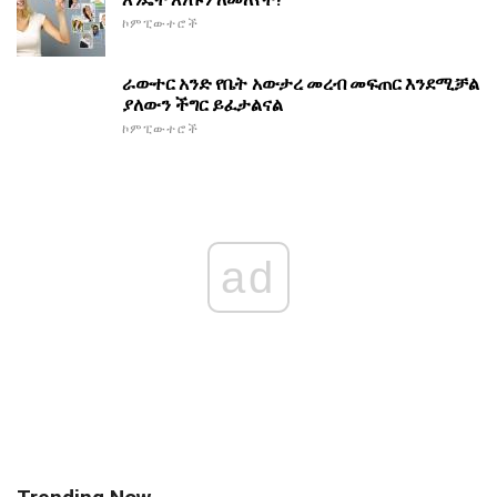
ኮምፒውተሮች
ራውተር አንድ የቤት አውታረ መረብ መፍጠር እንደሚቻል
ያለውን ችግር ይፈታልናል
ኮምፒውተሮች
ad