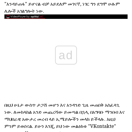
"እንዳይጠፋ" ይሆናል ብቻ አይደለም መገናኛ, ነገር ግን ደግሞ ሁሉም
ሌሎች አገልግሎት ነው.
ad
በዚህ ሁኔታ ውስጥ ታጋሽ መሆን እና አንዳንድ ጊዜ መጠበቅ አስፈላጊ
ነው. ለመከላከል አንድ መጨረሻው ይመጣል በኋላ, በአግባቡ ማንበብ እና
ማህበራዊ አውታረ መረብ ላይ ኢሜይሎችን መላክ ይችላሉ. እዚህ
ምንም ይወሰናል. ይሁን እንጂ, ይህ ነው መልዕክቱ "VKontakte"