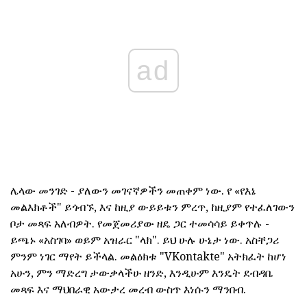
ad
ሌላው መንገድ - ያለውን መገናኛዎችን መጠቀም ነው. የ «የእኔ
መልእክቶች" ይጎብኙ, እና ከዚያ ውይይቱን ምረጥ, ከዚያም የተፈለገውን
ቦታ መጻፍ አለብዎት. የመጀመሪያው ዘዴ ጋር ተመሳሳይ ይቀጥሉ -
ይጫኑ «አስገባ» ወይም አዝራር "ላክ". ይህ ሁሉ ሁኔታ ነው. አስቸጋሪ
ምንም ነገር ማየት ይችላል. መልዕክቱ "VKontakte" አትክፈት ከሆነ
አሁን, ምን ማድረግ ታውቃላችሁ ዘንድ, እንዲሁም እንዴት ደብዳቤ
መጻፍ እና ማህበራዊ አውታረ መረብ ውስጥ እነሱን ማንበብ.