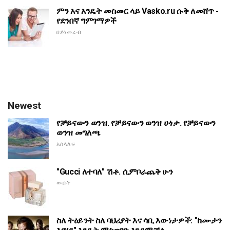
ምን እና እንዴት መስመር ላይ Vasko.ru ሱቅ ለመሸጥ -
የደንበኛ ግምገማዎች
በይነመረብ
Newest
የቻይናውን ወንዝ. የቻይናውን ወንዝ ሁነታ. የቻይናውን
ወንዝ መግለጫ
አሰላለፍ
"Gucci ለተባለ" ሽቶ. ሲምቦራጨቅ ሁን
ውበት
ስለ ትዕይንት ስለ ባህሪያት እና ሳቢ እውነታዎች: "ከሙታን