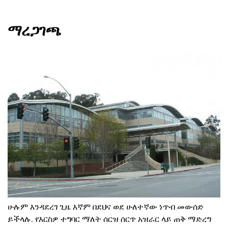
ማረጋገጫ
ሁሉም እንዳደረገ ጊዜ እኛም በደህና ወደ ሁለተኛው ነጥብ መውሰድ
ይችላሉ. የእርስዎ ተግባር ማለት ሰርዝ ሰርጥ አዝራር ላይ ጠቅ ማድረግ