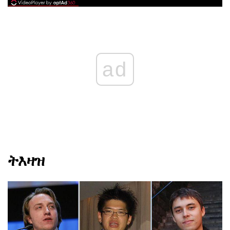
ad
ትእዛዝ