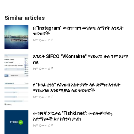
Similar articles
በ "Instagram" ውስጥ ዝግ መገለጫ ለማየት እንዴት
ዝርዝሮች
ኮምፒውተሮች
እንዴት SIFCO "VKontakte" ማድረግ: ሁሉንም እነማ
ስለ
ኮምፒውተሮች
የ "ኮንፈረንስ" የሕዝብ አስተያየት ላይ ድምጽ እንዴት
ማስወገድ እንደሚቻል ላይ ዝርዝሮች
ኮምፒውተሮች
መዝናኛ ፖርታል "Fishki.net": መሰሎቻቸው,
አድማጮች እና ስትነሳ ታሪክ
ኮምፒውተሮች