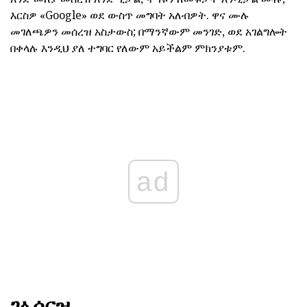
እርስዎ «Google» ወደ ውስጥ መግባት አለብዎት. ዋና ሙሉ
መገለጫዎን መሰረዝ አስታውስ; በማንኛውም መንገድ, ወደ አገልግሎት
በቀላሉ እንዲህ ያለ ተግባር የለውም አይችልም ምክንያቱም.
ad
ገፅ ሰርዝ