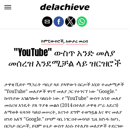
,
ኮምፒውተሮች
አውታረ መረብ
"YouTube" ውስጥ አንድ መለያ
መሰረዝ እንደሚቻል ላይ ዝርዝሮች
ታዋቂ ቪድዮ ማጋራት ጣቢያ ላይ ያላቸውን ሰርጦች አሂድ ተጠቃሚዎች
"YouTube" መለያዎች ዋነኛ መለያ ጋር የተገናኘ ነው "Google."
ኩባንያው አገልግሎት ባለቤት ነው. የ "YouTube" ውስጥ አንድ መለያ
መሰረዝ እንዴት ያለ ጥያቄ መልስ (2014 በተለይ ታዋቂ ሥራ አደረገ)
ለማወቅ ፍላጎት ካለህ መሠረት, እናንተ ደግሞ ተወግዷል እና ዋና መለያ
ዘንድ አለኝ "Google." በጣም ሳቢ ነገር በተመሳሳይ ጊዜ እየነዱ ከሆነ,
በርካታ ሰርጦች, ይህም ሁኔታ ውስጥ እነሱ የተለያዩ መለያዎች ተደርገው