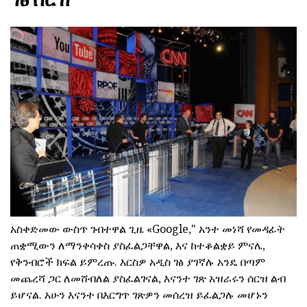
አስቀድመው ውስጥ ገብተዋል ጊዜ «Google," አንተ መነሻ የመዳፊት
ጠቋሚውን ለማንቀሳቀስ ያስፈልጋቸዋል, እና ከተቆልቋይ ምናሌ,
የቅንብሮች ክፍል ይምረጡ. እርስዎ አዲስ ገፅ ያገኛሉ አንዴ በጣም
መጨረሻ ጋር ለመሸብለል ያስፈልገናል, እናንተ ገጽ አዝራሩን ሰርዝ ልብ
ይሆናል. አሁን እናንተ በእርግጥ ገጽዎን መሰረዝ ይፈልጋሉ መሆኑን