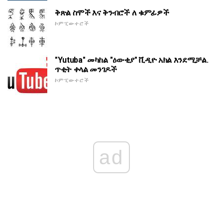
ቅጽል ስሞች እና ቅንብሮች ለ ቁምፊዎች
ኮምፒውተሮች
"Yutuba" መካከል "ዕውቂያ" ቪዲዮ አክል እንደሚቻል.
ጥቂት ቀላል መንገዶች
ኮምፒውተሮች
ad