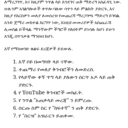
ለማረጋገጥ, እና ከዚያም ንጥል ላይ እንደገና ጠቅ ማድረግ አስፈላጊ ነው.
ሁሉንም አገልግሎቶች ቀጥሎ ባለው ሳጥን ላይ ምልክት ያድርጉ, እና
ከዚያ የእርስዎን መለያ ለመሰረዝ የመጨረሻ ማረጋገጫ ማድረግ ይገባል.
አንድ ጀማሪ መከተል እርግጥ ነው, እነዚህ መመሪያዎች አስጨራሽ
ሊመስል ይችላል. ማንኛውም ችግሮች የለበትም ይነሳሉ ከሆነ ይሁን
እንጂ, በጥንቃቄ ማንበብ ከሆነ.
እኛ የማስወገድ ቁልፍ ደረጃዎች ይደውሉ.
እኛ ቦይ በመግባት ላይ ናቸው.
ተጨማሪ የመለያ ቅንብሮችን ለመድረስ.
የላይኛው ቀኝ ጥግ ላይ ያለውን ሰርጥ አዶ ላይ ጠቅ
ያድርጉ.
የ YouTube ቅንብሮች መክፈት.
የ ንጥል "አጠቃላይ መረጃ" ን ይምረጡ.
ሰርጡ ስም ስር የ "ከፍተኛ" ን ጠቅ ያድርጉ.
የ "ሰርዝ" አዝራርን ይጠቀሙ.