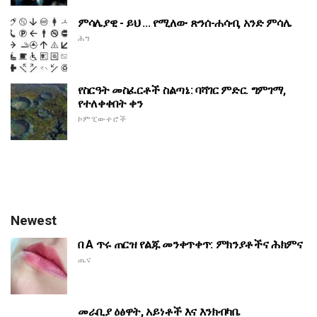
ምሳሌያዊ - ይህ ... የሚለው ጽንሰ-ሐሳብ, አንድ ምሳሌ
ሕግ
የስርዓት መስፈርቶች ስልጣኔ: ባሻገር ምድር. ግምገማ,
የተለቀቀበት ቀን
ኮምፒውተሮች
Newest
በ A ጥሩ ጠርዝ የልጁ መንቀጥቀጥ: ምክንያቶችና ሕክምና
ጤና
መራቢያ ዕፅዋት, አይነቶች እና እንክብካቤ