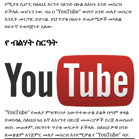
የሚታዩ ሲሆን; ስለዚህ: እናንተ በአንድ በኩል ከእነሱ አንድ መሰረዝ
ይችላሉ መሆኑን ነው. ዛሬ በ "YouTube" ውስጥ አንድ መለያ መሰረዝ
እንዴት መነጋገር ይሆናል. ይህ ጥያቄ በአሁኑ ተጠቃሚዎች መካከል
ከፍተኛ ተወዳጅነት አለው.
የ ብልሃት ስርዓት
"YouTube" የመለያ ምዝገባ ቦታ አውጥተውታል ይልቅ በጣም ቀላል
ይወስዳል, ስለዚህ ዛሬ እኛ ለእናንተ በደረጃ መመሪያዎች ደረጃ ለመስጠት
ወሰነ. መጠቀም, በፍጥነት ጥያቄ መፍታት ይችላሉ. ስለዚህ ዎቹ ዘንድ
ለመቋቋም እንጀምር መለያ መሰረዝ እንደሚቻል የ "YouTube" ላይ.