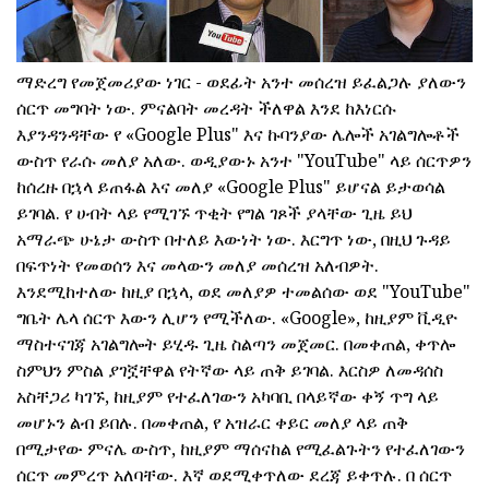
ማድረግ የመጀመሪያው ነገር - ወደፊት አንተ መሰረዝ ይፈልጋሉ ያለውን
ሰርጥ መግባት ነው. ምናልባት መረዳት ችለዋል እንደ ከእነርሱ
እያንዳንዳቸው የ «Google Plus" እና ኩባንያው ሌሎች አገልግሎቶች
ውስጥ የራሱ መለያ አለው. ወዲያውኑ አንተ "YouTube" ላይ ሰርጥዎን
ከሰረዙ በኋላ ይጠፋል እና መለያ «Google Plus" ይሆናል ይታወሳል
ይገባል. የ ሀብት ላይ የሚገኙ ጥቂት የግል ገጾች ያላቸው ጊዜ ይህ
አማራጭ ሁኔታ ውስጥ በተለይ እውነት ነው. እርግጥ ነው, በዚህ ጉዳይ
በፍጥነት የመወሰን እና መላውን መለያ መሰረዝ አለብዎት.
እንደሚከተለው ከዚያ በኋላ, ወደ መለያዎ ተመልሰው ወደ "YouTube"
ግቤት ሌላ ሰርጥ እውን ሊሆን የሚችለው. «Google», ከዚያም ቪዲዮ
ማስተናገጃ አገልግሎት ይሂዱ ጊዜ ስልጣን መጀመር. በመቀጠል, ቀጥሎ
ስምህን ምስል ያገኟቸዋል የትኛው ላይ ጠቅ ይገባል. እርስዎ ለመዳሰስ
አስቸጋሪ ካገኙ, ከዚያም የተፈለገውን አካባቢ በላይኛው ቀኝ ጥግ ላይ
መሆኑን ልብ ይበሉ. በመቀጠል, የ አዝራር ቀይር መለያ ላይ ጠቅ
በሚታየው ምናሌ ውስጥ, ከዚያም ማሰናከል የሚፈልጉትን የተፈለገውን
ሰርጥ መምረጥ አለባቸው. እኛ ወደሚቀጥለው ደረጃ ይቀጥሉ. በ ሰርጥ