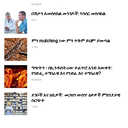
አሰላለፍ
በሽታን ለመከላከል መንገዶች: ካንሰር መከላከል
ጤና
ምን mulching ነው ምን ጥቅም ይህም ያመጣል
ንግድ
ግጭትን - በኢንዱስትሪው ተፈጥሮ አንድ እውቀት:
የንድፈ, ተግባራዊ እና የንድፈ እና ተግባራዊ?
አሰላለፍ
ደንቦች እና ዘዴዎች: መጋዘን ውስጥ ዕቃዎች ምክንያታዊ
ስርጭት
ንግድ