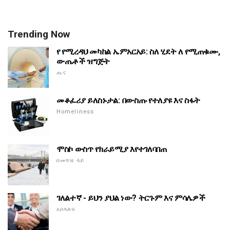
Trending Now
የ የሚረዳህ መካከል ኤምአርአይ: ስለ ሂደት ለ የሚጠቁሙ,
ውጤቶች ዝግጅት
ጤና
መቆፈሪያ ይለስኑታል: በውስጡ የተለያዩ እና ስፋት
Homeliness
ሞስኮ ውስጥ የክራይሚያ እየተገለባበጠ
በመጓዝ ላይ
ገለልተኛ - ይህን ያህል ነው? ትርጉም እና ምሳሌዎች
አሰላለፍ