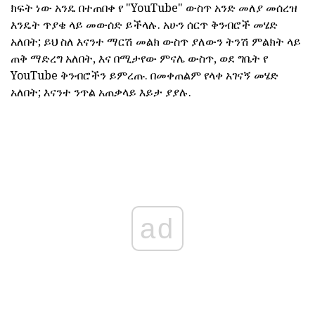
ክፍት ነው አንዴ በተጠበቀ የ "YouTube" ውስጥ አንድ መለያ መሰረዝ
እንዴት ጥያቄ ላይ መውሰድ ይችላሉ. አሁን ሰርጥ ቅንብሮች መሄድ
አለበት; ይህ ስለ እናንተ ማርሽ መልክ ውስጥ ያለውን ትንሽ ምልክት ላይ
ጠቅ ማድረግ አለበት, እና በሚታየው ምናሌ ውስጥ, ወደ ግቤት የ
YouTube ቅንብሮችን ይምረጡ. በመቀጠልም የላቀ አገናኝ መሄድ
አለበት; እናንተ ንጥል አጠቃላይ እይታ ያያሉ.
ad