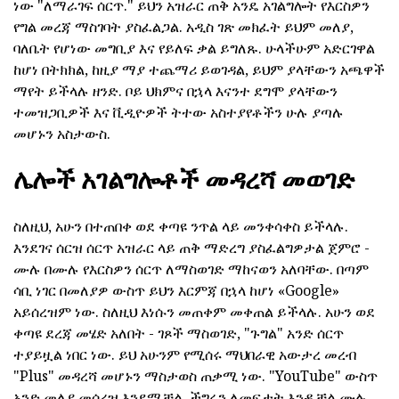
ነው "ለማራገፍ ሰርጥ." ይህን አዝራር ጠቅ አንዴ አገልግሎት የእርስዎን
የግል መረጃ ማስገባት ያስፈልጋል. አዲስ ገጽ መክፈት ይህም መለያ,
ባለቤት የሆነው መግቢያ እና የይለፍ ቃል ይግለጹ. ሁላችሁም አድርገዋል
ከሆነ በትክክል, ከዚያ ማያ ተጨማሪ ይወገዳል, ይህም ያላቸውን አጫዋች
ማየት ይችላሉ ዘንድ. ቦይ ህክምና በኋላ እናንተ ደግሞ ያላቸውን
ተመዝጋቢዎች እና ቪዲዮዎች ትተው አስተያየቶችን ሁሉ ያጣሉ
መሆኑን አስታውስ.
ሌሎች አገልግሎቶች መዳረሻ መወገድ
ስለዚህ, አሁን በተጠበቀ ወደ ቀጣዩ ንጥል ላይ መንቀሳቀስ ይችላሉ.
እንደገና ሰርዝ ሰርጥ አዝራር ላይ ጠቅ ማድረግ ያስፈልግዎታል ጀምሮ -
ሙሉ በሙሉ የእርስዎን ሰርጥ ለማስወገድ ማከናወን አለባቸው. በጣም
ሳቢ ነገር በመለያዎ ውስጥ ይህን እርምጃ በኋላ ከሆነ «Google»
አይሰረዝም ነው. ስለዚህ እነሱን መጠቀም መቀጠል ይችላሉ. አሁን ወደ
ቀጣዩ ደረጃ መሄድ አለበት - ገጾች ማስወገድ, "ጉግል" አንድ ሰርጥ
ተያይዟል ነበር ነው. ይህ አሁንም የሚሰሩ ማህበራዊ አውታረ መረብ
"Plus" መዳረሻ መሆኑን ማስታወስ ጠቃሚ ነው. "YouTube" ውስጥ
አንድ መለያ መሰረዝ እንደሚቻል, ችግሩን ለመፍታት እንዲቻል ሙሉ,