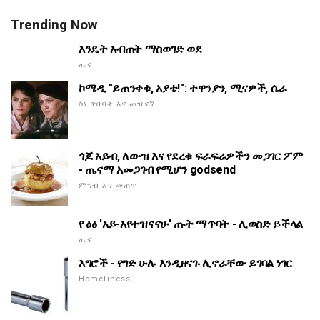
Trending Now
እንዴት እብጠት ማስወገድ ወደ
ጤና
ኮሜዲ "ይጠንቀቁ, አያቴ!": ተዋንያን, ሚናዎች, ሴራ
ስነ ጥበባት እና መዝናኛ
ጎጆ አይብ, ለውዝ እና የደረቁ ፍራፍሬዎችን መጋገር ፖም
- ጤናማ አመጋገብ የሚሆን godsend
ምግብ እና መጠጥ
የ ዕፅ 'አይ-እየተዝናናሁ' ጡት ማጥባት - ሊወስድ ይችላል
ጤና
እግሮች - የግድ ሁሉ እንዲዘናጉ ሊኖራቸው ይገባል ነገር
Homeliness