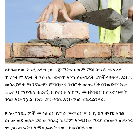
የተጎመደው እንዲረዳዉ ጋር በጅማትና በጣም ምቹ ትንሽ መሣሪያ
በማኅተም አንተ ትንሽ ቦታ ውስጥ እንኳ ለመስራት ያስችላቸዋል. እነዚህ
መሳሪያዎች ማንኛውም የግንባታ ቅንብሮች ውጤቶች ባንወድም ነው
ብረት (ከማይዝግ ብረት), ከ የተሰሩ ናቸው. መሰቅሰቂያ ከአንድ ዓመት
በላይ አገልግሏል ዘንድ, ይህ ተገቢ እንክብካቤ ያስፈልገዋል.
ሁሉም ዝርያዎች መቆፈሪያ የሥራ መመሪያ ውስጥ, ስለ ቁሳዊ አካል
ይዘው ወደ ወለል ጋር መንስኤ; ከዚያም እንዲህ መሣሪያ ያለውን ጠፍጣፋ
ጎን ጋር መፍትሄ ለማሰራጨት ነው, ተመሳሳይ ነው.