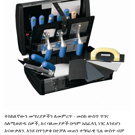
ትክክለኛውን መሣሪያዎችን ለመምረጥ - መስክ ውስጥ ጥገና
ስለሚወድዱ ሰዎች, እና ባለሙያዎች በጣም አስፈላጊ ነገር እንደሆነ
እናውቃለን. እንደ በጥንቃቄ በተቻለ መጠን ተግባራዊ ጊዜ ውስጥ ብቻ