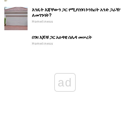
እንዴት እጃቸውን ጋር የሚያስገባ ኮንክሪት አንድ ጋራዥ
ለመገንባት?
Homeliness
በገዛ እጆቹ ጋር አሀዳዊ ሰሌዳ መሠረት
Homeliness
ad