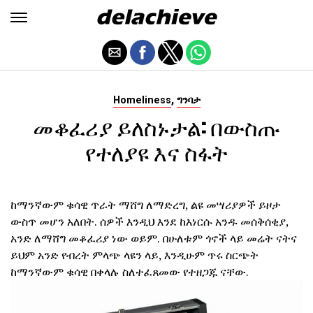
,
Homeliness
ግንባታ
መቆፈሪያ ይለስኑታል: በውስጡ
የተለያዩ እና ስፋት
ከማንኛውም ቁሳዊ ጥራት ማሸግ ለማድረግ, ልዩ መሣሪያዎች ይዞታ
ውስጥ መሆን አለበት. ሰዎች እንዲህ እንደ ከእነርሱ አንዱ መሰቅሰቂያ,
አንድ ለማሸግ መቆፈሪያ ነው ወይም. በሁለቱም ጎኖች ላይ መሬት ናትና
ይህም አንድ የብረት ምላጭ ላዩን ላይ, እንዲሁም ጥሩ ስርጭት
ከማንኛውም ቁሳዊ በቀላሉ ስለተፈጸመው የተዘጋጁ ናቸው.