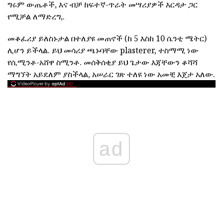
ግሩም ውጤቶች, እና ብቻ ከፍተኛ-ጥራት መሣሪያዎች እርዳታ ጋር
የሚቻል ለማድረግ,.
መቆፈሪያ ይለስኑታል በተለያዩ መጠኖች (ከ 5 እስከ 10 ሴንቲ ሜትር)
ሊሆን ይችላል. ይህ መሳሪያ ጫኑባቸው plasterer, ተስማሚ ነው
የሲሚንቶ-አሸዋ ስሚንቶ. መሰቅሰቂያ ይህ ጌታው እጃቸውን ቆሻሻ
ማግኘት አይደለም ያስችላል, አሠራር ገጽ ተለዩ ነው አመቺ እጀታ አለው.
ad