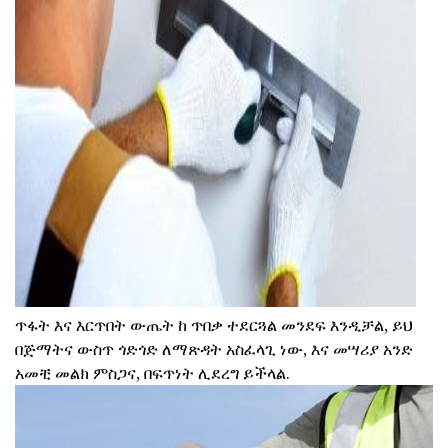
ad
ጥፋት እና እርጥበት ውጤት ከ ጥበቃ ተደርጓል መንደፍ እንዲቻል, ይህ
በጅማትና ውስጥ ጎድጎድ ለማጽዳት አስፈላጊ ነው, እና መሣሪያ አንድ
አመቺ መልክ ምስጋና, በፍጥነት ሊደረግ ይችላል.