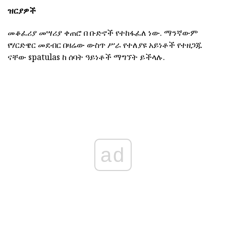
ዝርያዎች
መቆፈሪያ መሣሪያ ቀጠሮ በ ቡድኖች የተከፋፈለ ነው. ማንኛውም
የሃርድዌር መደብር በዛሬው ውስጥ ሥራ የተለያዩ አይነቶች የተዘጋጁ
ናቸው spatulas ከ ሰባት ዓይነቶች ማግኘት ይችላሉ.
ad