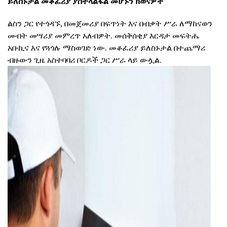
ይለስኑታል መቆፈሪያ ያስተላልፋል መሆኑን ክወናዎች
ልስን ጋር የተጎዳኙ, በመጀመሪያ በፍጥነት እና በብቃት ሥራ ለማከናወን
መብት መሣሪያ መምረጥ አለብዎት. መሰቅሰቂያ እርዳታ መፍትሔ
አቡኪና እና የጓጎሉ ማስወገድ ነው. መቆፈሪያ ይለስኑታል በተጨማሪ
ብዙውን ጊዜ አስተባባሪ ቦርዶች ጋር ሥራ ላይ ውሏል.