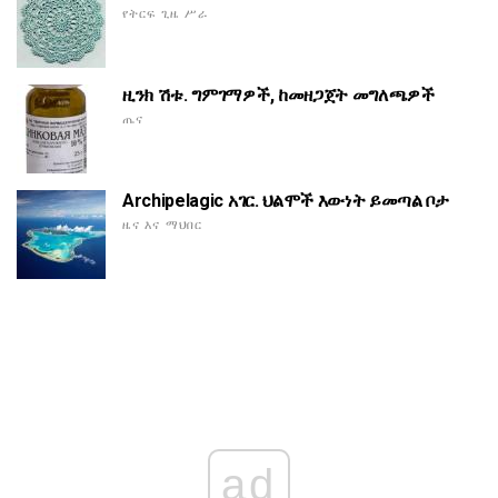
የትርፍ ጊዜ ሥራ
ዚንክ ሽቱ. ግምገማዎች, ከመዘጋጀት መግለጫዎች
ጤና
Archipelagic አገር. ህልሞች እውነት ይመጣል ቦታ
ዜና እና ማህበር
ad