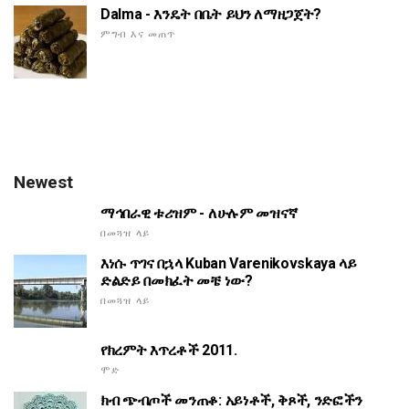
Dalma - እንዴት በቤት ይህን ለማዘጋጀት?
ምግብ እና መጠጥ
Newest
ማኅበራዊ ቱሪዝም - ለሁሉም መዝናኛ
በመጓዝ ላይ
እነሱ ጥገና በኋላ Kuban Varenikovskaya ላይ
ድልድይ በመክፈት መቼ ነው?
በመጓዝ ላይ
የክረምት እጥረቶች 2011.
ሞድ
ክብ ጭብጦች መንጠቆ: አይነቶች, ቅጾች, ንድፎችን