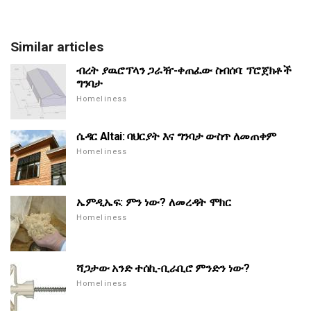
Similar articles
ብረት ያዉሮፕላን ጋራዥ-ቀጠፈው ስብሰባ: ፕሮጀክቶች
ግንባታ
Homeliness
ሴዳር Altai: ባህርያት እና ግንባታ ውስጥ ለመጠቀም
Homeliness
ኤምዲኤፍ: ምን ነው? ለመረዳት ሞክር
Homeliness
ሻጋታው አንድ ተሰኪ-ቢራቢሮ ምንድን ነው?
Homeliness