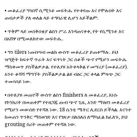
• መቆፈሪያ ግንበኛ ሲሚንቶ መፍትሔ የተቀየጡ እና የሞሉበት እና
ጠብታዎች ያለ ወለል ላይ ተግባራዊ ሊሆን አይችልም.
• ጥቅም ላይ መሰቅሰቂያ ልስን ሥራ እንዳጠናቀቀ, የት የሲሚንቶ እና
በአሸዋ በሚመለከተው መፍትሔ.
• ግን tilers ነጠብጣብ መልክ ውስጥ መቆፈሪያ ይጠቀማሉ. ይህ
ዝግጅት ከፍተኛ ጥራት እና ፍጥነት ጋር ሰቆች ጭኖ የሚሆን መፍትሔ
ማስቀመጥ ያስችልዎታል. የተለያዩ አትቀላቅል የ መሣሪያ (መቆፈሪያ).
አንተ ቆሻሻ ማግኘት ያስችልዎታል ልዩ ብዕር ጋር ቀላል ምላጭ ጋር
ተመሳሳይ ነው.
• በተለያዩ መጠኖች ውስጥ ልስን finishers ለ መቆፈሪያ, እነሱ
የኮንክሪት በመጠቀም የተዘጋጁ ጡብ ጭኖ ጊዜ, አንድ ማዕዘን መቆፈሪያ
የሚሆን መውሰድ የተሻለ ነው. 18 ሴንቲ ሜትር ሊደርስ ይችላል. እናንተ
ከመጠን ጥንቅር ማስወገድ እና የገጽታ በለሰለሰ ለማካፈል ከፈለጉ, ይህ
grouting ስሪት መጠቀም የተሻለ ነው.