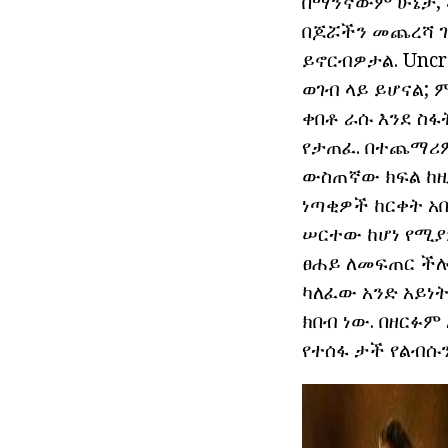
በማንኛውም ሁኔታ, መ
በጆሯችን መጨረሻ ገ
ይኖርብዎታል. Uncr
ወገብ ላይ ይሆናል; 
ቀበቶ ራሱ እንደ ስፋ
የታጠፈ. በተጨማሪም,
ውስጠኛው ክፍል ከዚ
ነጣቂዎች ከርቀት አበ
ሠርተው ከሆነ የሚያ
ፀሐይ ለመፍጠር ችሎ
ካለፈው አንድ አይነት
ክበብ ነው. በዘርፉም
የተሰፋ ታች የልብሱን,