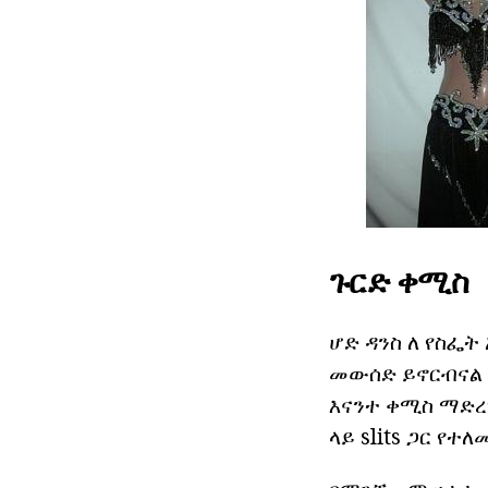
ጉርድ ቀሚስ
ሆድ ዳንስ ለ የስፌ
መውሰድ ይኖርብናል
እናንተ ቀሚስ ማድረ
ላይ slits ጋር የ