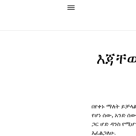
እጃቸው
በየቀኑ ማለት ይቻላል
የሆነ ሰው, አንድ ሰ
ጋር ሆድ ዳንስ የሚ
እፈልጋለሁ.