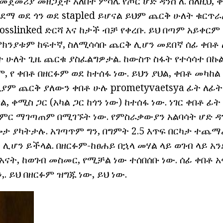
ጀመሪያ መዘጋጀት አለበት ምሳሌ የጦር ሆድ ዳንስ ለ. ስለዚህ, 
ደማ ወደ ጎን ወደ stapled ይሆናል ይህም ጨርቅ ሁለት ቁር
osslinked ድርሻ እና ከታች ብቻ የቀረቡ. ይህ በጣም አይቀርም
ምክንያቱም ከፍተኛ, ስለሚሳሳቡ ጨርቅ ሊሆን መደበኛ ሰፊ ቀበቶ 
ት ሁለት ጊዜ ጨርቁ ያስፈልግዎታል. ከውስጥ ስፋት የተሳሳተ በኩ
 የ ቀበቶ በዘርፉም ወደ ከተሰፋ ነው. ይህን ያህል, ቀበቶ መካከ
ያም ጨርቅ ያለውን ቀበቶ ሁሉ prometyvaetsya ፊት ለፊት
ል, ቀሚስ ጋር (አካል ጋር ከጎን ነው) ከተሰፋ ነው. ነገር ቀበቶ 
ምር ማገጣጠም በሚገኙት ነው. የምስራቃውያን አልባሳት ሆድ ዳ
ታ ያካትታሉ. አገጣጥም ግን, በግምት 2.5 እጥፍ በርካታ ተጨማ
 ሊሆን ይችላል. በዘርፉም-ከፀሐይ በኋላ መሃል ላይ ወገብ ላይ አን
 አናት, ከወገብ መስመር, የሚቻል ነው ተሰበሰቡ ነው. ሰፊ ቀበቶ 
. ይህ በዘርፉም ዝግጁ ነው, ይህ ነው.