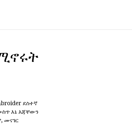
የሚኖሩት
broider ደስተኛ
 ውስጥ እኔ እጃቸውን
, መናገር