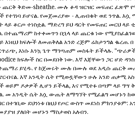
ን ጨርቅ ቅድመ-sheathe. ሙሉ ቆዳ ዝርዝር መፍጠር ፈጽሞ የ
ች የተገነባ ይሆናል. የመጀመሪያው - ሊጠብቁት ወደ ንጥል. እሷ 
 ላይ ቆርጦ ተነስቷል. ማድረግ ይህ ዳርት የመፍጠር መርህ ላይ 
. በተጨማሪም ከተቀመጥን በኋላ ላይ ጨርቁ ነው የሚያስፈልገው.
ይ እነዚህ ክፍሎች ለመጠቅለል አንድ ረጅም ሬክታንግል ቈረጠ. በ
ርጥራጭ, እነሱ እንኳ ጌጥ ማገጣጠም መስፋት ይችላሉ. "ጭራዎ
odice ክፍሎች ስር በመደበቅ ነው. እኛ እጃቸውን ጋር ሆድ ዳንስ
ተጨማሪ ይሂዱ. የ ከጀመሩት ሙሉ በሙሉ ወደ አዲሱ ጨርቅ መ
ርብናል. እኛ አንዲት ሴት የሚወዷቸውን ሁሉ አንድ ጠቃሚ አስ
ች ወይም ዶቃዎች ሊሆን ይችላል, እና የሚተፉ በጣም ላይ ዓሣ 
ል. መ አንዲት ሴት እሷ ውጤት ለማግኘት የሚፈልግ መሆኑን ከወሰ
ገር በተገቢው ደህንነቱ በዚህ የጦር ውስጥ መደነስ ምክንያቱም: አ
 መያያዝ ያለበት መሆኑን ማስታወስ አለብን.