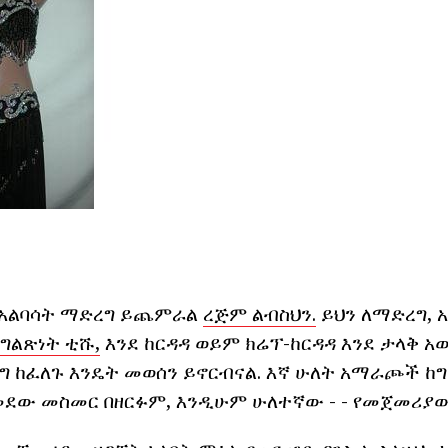
ት አልባሳት ማድረግ ይጨምራል
ረጅም ልብስህን.
ይህን ለማድረግ, 
ግልጽነት ቲሹ,
እንደ ከርዳዳ ወይም ክሬፕ-ከርዳዳ እንደ ታላቅ አወ
ግ ከፈለጉ እንዴት መወሰን ይኖርብናል. እኛ ሁለት አማራጮች ከግ
ተለመደው መስመር በዘርፉም, እንዲሁም ሁለተኛው - - የመጀመሪያ