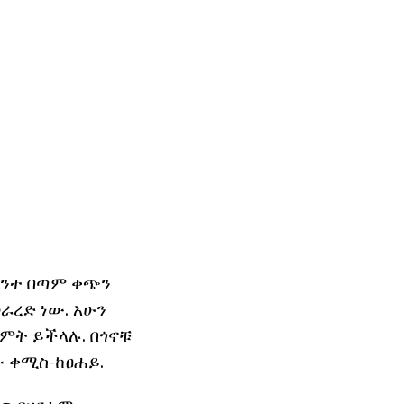
አንተ በጣም ቀጭን
ራረድ ነው. አሁን
ምት ይችላሉ. በጎኖቹ
ው ቀሚስ-ከፀሐይ.