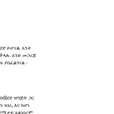
ce ይሆናል. አንተ
ችላሉ. አንድ መጋረጃ
 ያስፈልገናል -
odice ዝግጅት ጋር
ነበረ, እና ከሆነ
 የሚታይ አልነበረም