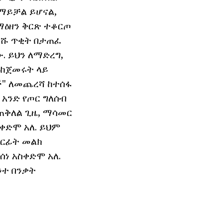
ማይቻል ይሆናል,
ማዕዘን ቅርጽ ተቆርጦ
ቲሹ ጥቂት በታጠፈ
 ይህን ለማድረግ,
 ከጀመሩት ላይ
ች" ለመጨረሻ ከተሰፋ
 አንድ የጦር ግለሰብ
ጠቅለል ጊዜ, ማሳመር
ቀድሞ አለ. ይህም
ቅርፊት መልክ
ነ አስቀድሞ አለ.
ንተ በንቃት