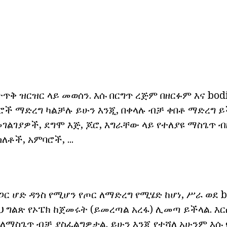
ጥቅ ዝርዝር ላይ መወሰን. እሱ በርግጥ ረጅም በዘርፉም እና bodi
ች ማድረግ ካልቻሉ ይሁን እንጂ, በቀላሉ ብቻ ቀበቶ ማድረግ ይ
ልገያዎች, ደግሞ እጅ, ጆሮ, እግራቸው ላይ የተለያዩ ማስጌጥ ብዙ
ለቶች, አምባሮች, ...
ጋር ሆድ ዳንስ የሚሆን የጦር ለማድረግ የሚሄድ ከሆነ, ሥራ ወደ b
 ግልጽ የኦፔክ ከጀመሩት (ይመረጣል አረፋ) ሊመጣ ይችላል. እርሱ 
 ለማስጌጥ ብቻ ያስፈልግዎታል. ይሁን እንጂ የተሻለ አሁንም እሱ