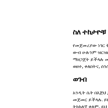
ስለ ተከታዮቹ
የመጀመሪያው ነገር ት
ውብ ሁሉንም ዝርዝሮ
ማዘጋጀት ይችላሉ መገ
ወዘተ, ቀለበትና, ሰንሰ
ወገብ
አንዲት ሴት በእጅህ 
መጀመር ይችላሉ. ይህ
ትክክለኛ ቀለም, ይህ