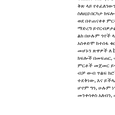
ቅጽ ላይ የተፈለገው
ስለዚህ በርካታ ክፍሎ
ወደ በተጠናቀቀ ምርት
ማድረግ ይኖርብዎታል
ልክ በሁሉም ጎኖች ላ
አስቀድሞ ከተሰፋ ቁ
መሆኑን ጽዋዎች ለ b
ክፍሎች በመፍጠር, 
ምርቶች መጀመር ይኖ
ብቻ ውብ ጥልፍ ክሮ
ተደቅነው, እና ይችላ
ሆኖም ግን, ሁሉም ነ
መንቀሳቀስ አለብን,