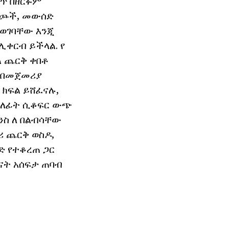
ቀጥ በዘርፉም
ጥራጮች, መውሰድ
 ወገባቸው እንጂ
ሊቀርብ ይችላል. የ
ል ጨርቅ ቀበቶ
ል በመጀመሪያ
 ክፍል ይሸፈናሉ,
ፊት ለፊት ሲቆፍር ውጭ
ንስ ለ በልብሳቸው
ሪ ጨርቅ ወስዶ,
ድ የተቆረጠ ጋር
አናት አሰፍታ ጠባብ