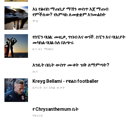
እኔ የልብስ ማጠቢያ ማሽን ውስጥ እጀ ማጠብ
የምችለው? የአምላክ ለመቋቋም እንመልከት
ሞድ
የስፔን ባህል: ሙዚቃ, ጥበብ እና ወጎች. ስፔን እና ባህሪያት
መካከል ባህል ስለ በአጭሩ
ዜና እና ማህበር
እንዴት በቤት ውስጥ ሙቀት ዝቅ ለማምጣት?
ጤና
Kreyg Bellami - የዌልስ footballer
ስፖርት እና አካል ብቃት
የ Chrysanthemum ቤት
ግትርነት