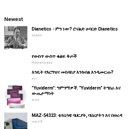
Newest
Dianetics - ምን ነው? ሮናልድ ሁባርድ Dianetics
አሰላለፍ
የውስጥ ውስጥ ቁልፍ ቅጦች
Homeliness
እንዴት የእርግዝና መከላከያ እንክብል እንዲመርጡ?
ጤና
"Yuviderm": ግምገማዎች. "Yuviderm" ትግበራ እና
ውጤታማነት
ውበት
MAZ-54323: ቴክኒካዊ ባህርያት, ባህሪያትን እና በወረዳ
መኪኖች