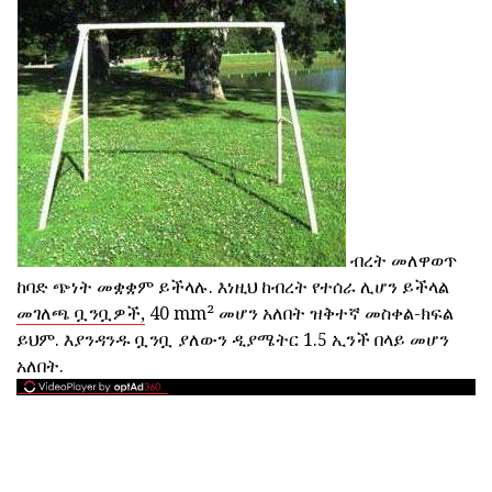
ብረት መለዋወጥ
ከባድ ጭነት መቋቋም ይችላሉ. እነዚህ ከብረት የተሰራ ሊሆን ይችላል
መገለጫ ቧንቧዎች,
40 mm² መሆን አለበት ዝቅተኛ መስቀል-ክፍል
ይህም. እያንዳንዱ ቧንቧ ያለውን ዲያሜትር 1.5 ኢንች በላይ መሆን
አለበት.