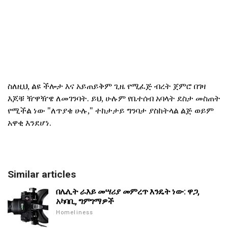
ስለዚህ, ልዩ ችሎታ እና አይጠይቅም ጊዜ የሚፈጅ ብረት ጀምሮ በገዛ
እጆቹ ዥዋዥዌ ለመገንባት. ይህ, ሁሉም የቤተሰብ አባላት ደስታ መስጠት
የሚችል ነው "ለጥያቄ ሁሉ," ተከታታይ ግንባታ ያስከትላል ልጅ ወይም
አዋቂ እንደሆነ.
Similar articles
በሌሊት ራእይ መሣሪያ መምረጥ እንዴት ነው: ዋጋ,
አካባቢ, ግምገማዎች
Homeliness