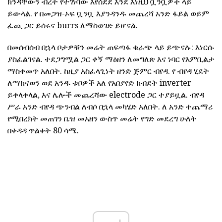
ክንዳቸውን ብረት የተገነባው እየሰደደ እንደ እነዚህ ቧንቧዎች ላይ
ይውላል. የ በመጋዝ-ኦፍ ቧንቧ እያንዳንዱ መጨረሻ አንድ ፋይል ወይም
ፈጪ ጋር ይሰሩና burrs ለማስወገድ ይሆናል.
በመሰብሰብ በኋላ ቦታዎቹን መሬት ጠፍጣፋ ቁራጭ ላይ ይጭናሉ: እነርሱ
ያስፈልገናል. ተደጋግሟል ጋር ቀኝ ማዕዘን ለመግለጽ እና ነባር የእምቢልታ
ማስቀመጥ አለበት. ከዚያ አስፈላጊነት ዘንድ ጅምር ብየዳ. የ ብየዳ ሂደት
ለማከናወን ወደ አንዱ ቱቦዎች አለ የአበያየድ ክብደት inverter
ይቀላቀላል, እና ሌሎች መጨረሻው electrode ጋር ተያይዟል. ብየዳ
ሥራ አንድ ብየዳ ጭንብል ለብሶ በኋላ መካሄድ አለበት. ለ አንድ ተጨማሪ
የሚበረክት መጠገን ቤዝ መአዘን ውስጥ መሬት የግድ መደረግ ሁለት
በቀዳዳ ጥልቀት 80 ሳሜ.