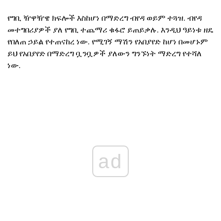
የግቢ ዥዋዥዌ ክፍሎች እስከሆነ በማድረግ ብየዳ ወይም ተጓዝ. ብየዳ
መተግበሪያዎች ያለ የግቢ ተጨማሪ ቁፋሮ ይጠይቃሉ. እንዲህ ዓይነቱ ዘዴ
የበለጠ ኃይል የተጠናከረ ነው. የሚገኝ ማሽን የአበያየድ ከሆነ በመሆኑም
ይህ የአበያየድ በማድረግ ቧንቧዎች ያለውን ግንኙነት ማድረግ የተሻለ
ነው.
ad