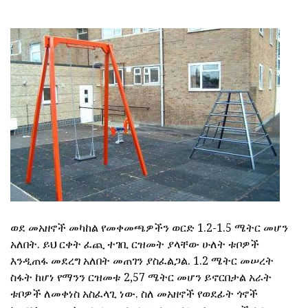
ወደ መአዘኖች መካከል የመቀመጫዎችን ወርድ 1.2-1.5 ሜትር መሆን
አለበት. ይህ ርቀት ፈጪ ተገቢ ርዝመት ያላቸው ሁለት ቱቦዎች
እንዲጠፋ መደረግ አለበት መጠገን ያስፈልጋል. 1.2 ሜትር መሠረት
ስፋት ከሆነ የማንን ርዝመቱ 2,57 ሜትር መሆን ይኖርበታል አራት
ቱቦዎች ለመቀነስ አስፈላጊ ነው. ስለ መአዘኖች የወደፊት ጎኖች