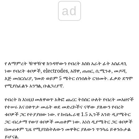
ad
የ ለማምረት ዥዋዥዌ ክንዳቸውን የብረት እስከ አራት ፊት አስፈላጊ
ነው የብረት ቱቦዎች, electrodes, አሸዋ, ጠጠር, ሲሚንቶ, መዶሻ,
እጅ መሰርሰሪያ, ገመድ ወይም 5 ሜትር ሰንሰለት ርዝመት. ፈቃድ ደግሞ
የሚያስፈልጉ አንግል, ቡልጋሪያኛ.
የብረት ከ እነዚህ መለዋወጥ አቅፎ ጨረር ትስስር ሁለት የብረት መአዘኖች
የተሠሩ እና በቀጥታ መሬት ወደ መድረኮችና ናቸው ያለውን የብረት
ቱቦዎች ጋር የተያያዘው ነው. የ ከብሔራዊ 1.5 ኢንች አንድ ዲያሜትር
ጋር ብረታማ የውሃ ቱቦዎች መጠቀም ነው. አነስ ዲያሜትር ጋር ቱቦዎች
በመጠቀም ጊዜ የሚያስከትለውን መዋቅር ያለውን ጥንካሬ ይቀንሱታል
ይሆናል.