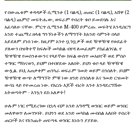
የ በውጤቱም ቀዳዳዎች ሲሚንቶ (1 ባልዲ), ጠጠር (1 ባልዲ), አሸዋ (2
ባልዲ) ጨምሮ መፍትሔው, ወፍራም የብረት ቱቦ ይመደባሉ እና
አፈሳለሁ ናቸው. ምርጥ ሲሚንቶ M-400 ይምረጡ. መፍትሄ እንዲሰርግ
አንድ ተጨማሪ ዘላቂ ግንኙነቶችን ለማግኘት ከአንድ ሳምንት በላይ
አይደለም ያነሰ ነው. ከዚያም አንተ ቧንቧዎች ወደ ዥዋዥዌ የወደፊት
ያለውን በዝቅተኛ ክፍሎች መካከል ብየዳ ለመፈጸም ያስፈልገናል. የ
ዥዋዥዌ የመሰንቆውንና የላይኛው ክፍል ውስጥ መአዘኖች ወደ ምሰሶ
ተግባር ማከናወን, ይህም በተበየደው አለበት. ይህን ቱቦ ላይ ዥዋዥዌ
ውሏል. ይህ, አጠቃቀም ጠንካራ ወፍራም ገመድ ወይም ሰንሰለት. ይህም
ዥዋዥዌ ውጭ ለማግኘት ምቹ ነው ዘንድ ሰንሰለቱ እና ገመድ ርዝመት
ውሳኔ ላይ የተመረጠ ነው. የእርሱ እጆች ብረት አንተ እንዳደረግኸው
አትወጣትም - እንኳን ደስ አለዎት!
ሁሉም ነገር የሚደረገው በኋላ ብቻ አንድ አግዳሚ ወንበር ወይም ወንበር
መለዋወጥ ለመገንባት. ይህንን ወደ አንድ መካከል መብሰል አለበት የብረት
ጠርዞች እና የእንጨት ጠፍጣፋ ወንበር እነሱን ያያይዙ.