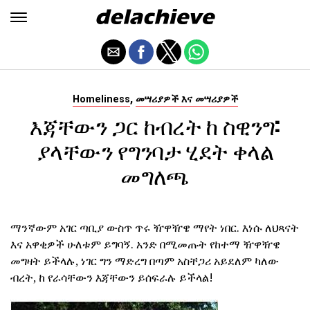
,
Homeliness
መሣሪያዎች እና መሣሪያዎች
እጃቸውን ጋር ከብረት ከ ስዊንግ:
ያላቸውን የግንባታ ሂደት ቀላል
መግለጫ
ማንኛውም አገር ጣቢያ ውስጥ ጥሩ ዥዋዥዌ ማየት ነበር. እነሱ ለህጻናት
እና አዋቂዎች ሁለቱም ይግባኝ. አንድ በሚመጡት የከተማ ዥዋዥዌ
መግዛት ይችላሉ, ነገር ግን ማድረግ በጣም አስቸጋሪ አይደለም ካለው
ብረት, ከ የራሳቸውን እጃቸውን ይሰፍራሉ ይችላል!