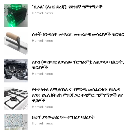
"ሲኦል" (ሌዘር ደረጃ): የደንበኛ ግምገማዎች
Homeliness
ሰቆች እንዲሰጥ መሣሪያ. መሠረታዊ መሳሪያዎች ዝርዝር
Homeliness
አይስ (ውስጣዊ ለቃጠሎ ፕሮግራም): አጠቃላይ ባህርያት,
ዝርያዎች
Homeliness
የተቀላቀለ ለሚያበስሉና: የምርጫ መስፈርቱን. የሰሌዳ
አንድ የኤሌክትሪክ ምድጃ ጋር ተዳምሮ: ግምገማዎች እና
ዋጋዎች
Homeliness
በቴፕ ያሳውራል: የመተግበሪያ ባህሪያት
Homeliness