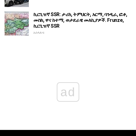
ኪርጊዝኛ SSR: ታሪክ, ትምህርት, አርማ, ባንዲራ, ፎቶ,
መስክ, ዋና ከተማ, ወታደራዊ መለኪያዎች. Frunze,
ኪርጊዝኛ SSR
አሰላለፍ
ad