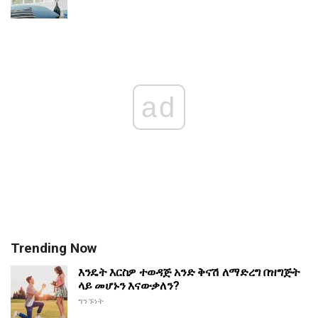
ad
Trending Now
እንዴት እርስዎ ተወዳጅ አንድ ቅናሽ ለማድረግ በዝግጅት
ላይ መሆኑን እናውቃለን?
ግንኙነት