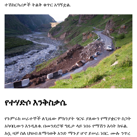
ተሽከርካሪዎች ትልቅ ቁጥር አግኝቷል.
የተሃድሶ እንቅስቃሴ
የጉምሩክ ሠራተኞች ለጊዜው ምክንያት ጎርፍ ያለውን የማያቋርጥ ስጋት
አካባቢውን እንዲለቁ. በመንደሮቹ ግዴታ ላይ ነበሩ የማሽን እሳት ክፍል.
እሷ ዛቻ ስለ ህዝብ ለማሳወቅ አንድ ማጉያ ሆኖ ይሠራ ነበር. ሙሉ ንጥረ