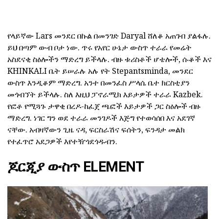
የላይኛው Lars መንደር በኩል በመንገድ Daryal ሸለቆ አጠገብ ያልፋሉ.
ይህ በጣም ውብ ቦታ ነው. ጥሩ የአየር ሁኔታ ውስጥ ተራራ የመሬት
አስደናቂ ስዕሎችን ማድረግ ይችላሉ. ብዙ ቱሪስቶች ሆቴሎች, ሱቆች እና
KHINKALI ቤት ይሠራሉ አሉ የት Stepantsminda, መንደር
ውስጥ እንዲቆም ማድረግ. አንተ በመንፈስ ሥላሴ ቤተ ክርስቲያን
መጎብኘት ይችላሉ. ስለ እዚህ ፓኖራሚክ እይታዎች ተራራ Kazbek.
የፎቶ የሚጓጉ ታዋቂ በረዶ-ከፈጀ ጫፎች እይታዎች ጋር ስዕሎች ብዙ
ማድረግ. ነገር ግን ወደ ተራራ መንገዶች እጅግ የተወሳሰበ እና አደገኛ
ናቸው. አብዛኛውን ጊዜ ናዳ, ፍርስራሽና ፍሰትን, ፍንዳታ መልክ
የተፈጥሮ አደጋዎች እየተዥጎደጎዱብን.
ጆርጂያ ውስጥ ELEMENT