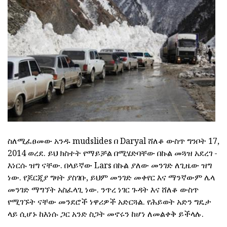
ስለሚፈፀመው አንዱ mudslides በ Daryal ሸለቆ ውስጥ ግንቦት 17,
2014 ወረደ. ይህ ክስተት የማይቻል በሚሄድባቸው በኩል መጓዝ አደረገ -
እነርሱ ዝግ ናቸው. በላይኛው Lars በኩል ያለው መንገድ ለጊዜው ዝግ
ነው. የጆርጂያ ግዛት ያስገቡ, ይህም መንገድ መቀየር እና ማንኛውም ሌላ
መንገድ ማግኘት አስፈላጊ ነው. ንጥረ ነገር ጉዳት እና ሸለቆ ውስጥ
የሚገኙት ናቸው መንደሮች ነዋሪዎች አድርጓል. የሕይወት አድን ግዴታ
ላይ ሲሆኑ ከእነሱ ጋር አንድ ስጋት መኖሩን ከሆነ ለመልቀቅ ይችላሉ.