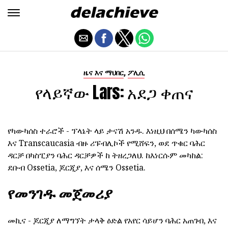
,
ዜና እና ማህበር
ፖሊሲ
የላይኛው Lars: አደጋ ቀጠና
የካውካሰስ ተራሮች - ፕላኔት ላይ ታናሽ አንዱ. እነዚህ በሰሜን ካውካሰስ
እና Transcaucasia ብዙ ሪፑብሊኮች የሚሸፍን, ወደ ጥቁር ባሕር
ዳርቻ በካስፒያን ባሕር ዳርቻዎች ከ ትዘረጋለህ. ከእነርሱም መካከል:
ደቡብ Ossetia, ጆርጂያ, እና ሰሜን Ossetia.
የመንገዱ መጀመሪያ
መኪና - ጆርጂያ ለማግኘት ታላቅ ዕድል የአየር ሳይሆን ባሕር አጠገብ, እና