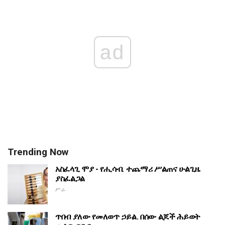
ad
Trending Now
አስፈላጊ ሞያ - የሒሳብ. ተጨማሪ ሥልጠና ሁልጊዜ
ያስፈልጋል
ሥራ
ጥበብ ያለው የመለወጥ ኃይል. በሰው ልጆች ሕይወት