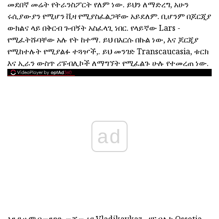
መደበኛ መሬት የትራንስፖርት የለም ነው. ይህን ለማድረግ, አሁን
ሩሲያውያን የሚሆን ቪዛ የሚያስፈልጋቸው አይደለም. ቢሆንም በጆርጂያ
ውክልና ላይ በቅርብ ጉብኝት አስፈላጊ ነበር. የላይኛው Lars -
የሚፈትሹባቸው አሉ የት ከተማ. ይህ በእርሱ በኩል ነው, እና ጆርጂያ
የሚከተሉት የሚያልፉ ተጓዦች,. ይህ መንገድ Transcaucasia, ቱርክ
እና ኢራን ውስጥ ሪፑብሊኮች ለማግኘት የሚፈልጉ ሁሉ የተመረጠ ነው.
ad