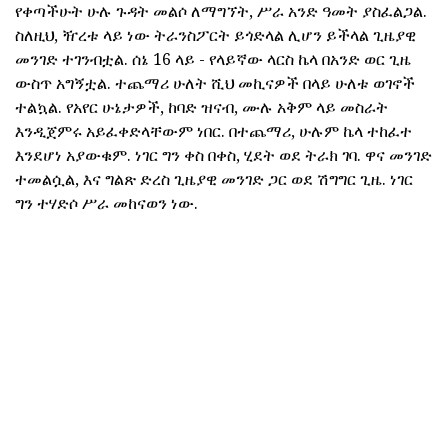
የቀጣችሁት ሁሉ ጉዳት መልሶ ለማግኘት, ሥራ አንድ ዓመት ያስፈልጋል.
ስለዚህ, ዥረቱ ላይ ነው ትራንስፖርት ይጎድላል ሊሆን ይችላል ጊዜያዊ
መንገድ ተገንብቷል. ሰኔ 16 ላይ - የላይኛው ላርስ ኬላ በአንድ ወር ጊዜ
ውስጥ አግኝቷል. ተጨማሪ ሁለት ሺህ መኪናዎች በላይ ሁለቱ ወገኖች
ተልኳል. የአየር ሁኔታዎች, ከባድ ዝናብ, ሙሉ አቅም ላይ መስራት
እንዲጀምሩ አይፈቀድላቸውም ነበር. በተጨማሪ, ሁሉም ኬላ ተከፈተ
እንደሆነ አያውቁም. ነገር ግን ቀስ በቀስ, ሂደት ወደ ትራክ ገባ. ዋና መንገድ
ተመልሷል, እና ግልጽ ድረስ ጊዜያዊ መንገድ ጋር ወደ ሽግግር ጊዜ. ነገር
ግን ተሃድሶ ሥራ መከናወን ነው.