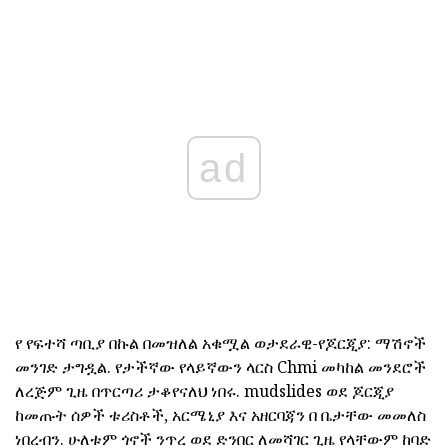
ad
የ የፍተሻ ጣቢያ በኩል በመዝለል አቁሟል ወታደራዊ-የጆርጂያ: ማሽኖች
መንገድ ታግዷል. የታችኛው የላይኛውን ላርስ Chmi መካከል መንደሮች
ለረጅም ጊዜ በጥርጣሪ ታቆየናለህ ነበሩ. mudslides ወደ ጆርጂያ
ከመጡት ሰዎች ቱሪስቶች, አርሜኒያ እና አዘርባጃን በ ቤታቸው መመለስ
ነበረብን. ሁለቱም ጎኖች ንጥረ ወደ ድንበር ለመሻገር ጊዜ የላቸውም ከባድ