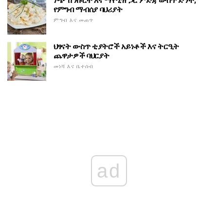
ነጭ ሽንኩርት እና ማዮኒዝ ጋር ምድጃ ውስጥ ድንች;
የምግብ ማብሰያ ባህሪያት
ምግብ እና መጠጥ
ህፃናት ውስጥ ቲያትሮች አይነቶች እና ትርዒት
ጨዋታዎች ባህርያት
መነሻ እና ቤተሰብ
ad