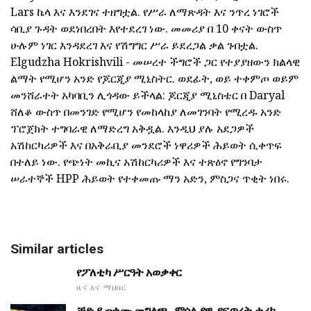
Lars ኬላ እና እንደገና ተዘግቷል. የሥራ ለማጽዳት እና ንጥረ ነገሮች
ሳቢያ ጉዳት ወደነበረበት እየተደረገ ነው. መመሪያ በ 10 ቀናት ውስጥ
ሁሉም ነገር እንዳደረገ እና የሽግግር ሥራ ይደረጋል ቃል ገብቷል.
Elgudzha Hokrishvili - መሠረተ ችግሮች ጋር የተያያዘውን ክልላዊ
ልማት የሚሆን አንድ የጆርጂያ ሚኒስትር. ወደፊት, ወይ ተቀምጦ ወይም
መንሸራተት አካባቢን ሊጎዳው ይችላል: ጆርጂያ ሚኒስቴር በ Daryal
ሸለቆ ውስጥ በመንገድ የሚሆን የመከላከያ ለመገንባት የሚረዱ አንድ
ፕሮጀክት ተግባራዊ ለማድረግ አቅዷል. እንዲህ ያሉ አደጋዎች
አሽከርካሪዎች እና በአቅራቢያ መንደሮች ነዋሪዎች ሕይወት ሲቀጥፍ
በተለይ ነው. የጭነት መኪና አሽከርካሪዎች እና ተጽዕኖ የግንባታ
ሠራተኞች HPP ሕይወት የተቀመጡ ማን አድን, ምስጋና ጥቂት ነበሩ.
Similar articles
የፖለቲካ ሥርዓት አወቃቀር
ዜና እና ማህበር
ቻድ ይጠቁሙ መግለጫ, ምሳሌያዊ, የፍጥረት ታሪክ.