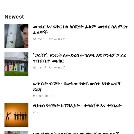
Newest
መንደር እና ፍቅር ስለ ከሶቪየት ፊልም. መንደር ስለ ምርጥ
ፊልሞች
ስነ ጥበባት እና መዝናኛ
"ጋራዥ". እንዴት ለመድረስ መግለጫ እና: ኮንቴምፖራሪ
ጥበብ ቤተ-መዘክር
ስነ ጥበባት እና መዝናኛ
ወጥ ቤት ብርሃን - በውስጡ ንድፍ ውስጥ አንድ ወሳኝ
ደረጃ
Homeliness
የህዝብ ግንኙነት ስፔሻሊስት - ተግባሮች እና ተግባራት
ሥራ