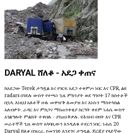
DARYAL ሸለቆ - አደጋ ቀጠና
ከአደጋው Terek ታግዷል እና የጎርፍ አደጋ ተቀምጦ ነበር እና CPR, ልዩ
radars በገደሉ ውስጥ የተጫነ ጊዜ ምክንያት ወደ ግንቦት 17 ክስተቶች
በኋላ. እነዚህ አለቶች ሁሉ መዋዠቅ ለመያዝ እና እነሱን ማስተካከል
አለብዎት. ራዳር እና ምስጋና ማስጠንቀቂያ ስርዓት ቀደም ነሐሴ ውስጥ
አገልግሎት ምልክት ተቀበሉ - ያስጠነቅቃሉ. የሕዝብ ብዛት እና CPR
ሠራተኞች ጊዜ ውስጥ አካባቢውን እንዲለቁ ተደርጎ ነበር. ነሐሴ 20
Daryal ሸለቆ በዝረራ. የመንገድ እንደገና ታግዷል. ጆርጂያ የላይኛው