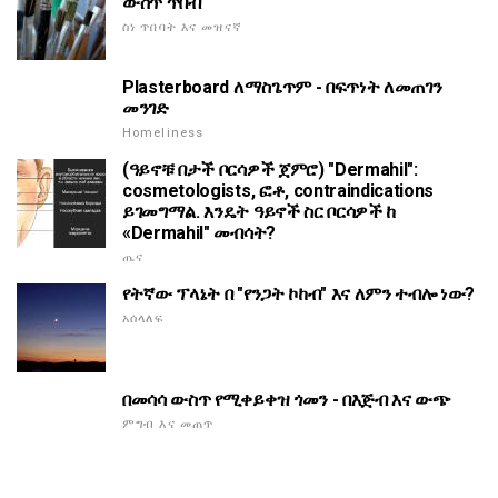
ውስጥ ጥበብ
ስነ ጥበባት እና መዝናኛ
Plasterboard ለማስጌጥም - በፍጥነት ለመጠገን
መንገድ
Homeliness
(ዓይኖቹ በታች ቦርሳዎች ጀምሮ) "Dermahil":
cosmetologists, ፎቶ, contraindications
ይገመግማል. እንዴት ዓይኖች ስር ቦርሳዎች ከ
«Dermahil" መብሳት?
ጤና
የትኛው ፕላኔት በ "የንጋት ኮከብ" እና ለምን ተብሎ ነው?
አሰላለፍ
በመሳሳ ውስጥ የሚቀይቀዝ ጎመን - በእጅብ እና ውጭ
ምግብ እና መጠጥ