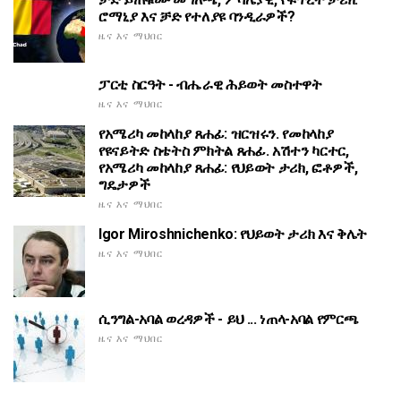
ሮማኒያ እና ቻድ የተለያዩ ባንዲራዎች?
ዜና እና ማህበር
ፓርቲ ስርዓት - ብሔራዊ ሕይወት መስተዋት
ዜና እና ማህበር
የአሜሪካ መከላከያ ጸሐፊ: ዝርዝሩን. የመከላከያ
የዩናይትድ ስቴትስ ምክትል ጸሐፊ. አሽተን ካርተር,
የአሜሪካ መከላከያ ጸሐፊ: የህይወት ታሪክ, ፎቶዎች,
ግዴታዎች
ዜና እና ማህበር
Igor Miroshnichenko: የህይወት ታሪክ እና ቅሌት
ዜና እና ማህበር
ሲንግል-አባል ወረዳዎች - ይህ ... ነጠላ-አባል የምርጫ
ዜና እና ማህበር