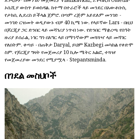
እንዲሁም በመንገድ መጀመሪያ Vladikavkaz, ሪፑብሊክ Ossetia-
ኦሴሺያ ውስጥ ይወስዳል. ከተማ በተራሮች ላይ መንደር በአውቶቡስ,
የታክሲ ሊደረስ ይችላል ጀምሮ. በጣም ረጅም አይደለም መንገድ -
መንገድ ርዝመት ወዲያውኑ ብቻ 40 ኪሜ ነው. የላይኛው Lars - በዚህ
በጆርጂያ ጋር ድንበር ላይ መሻገሪያ ነጥብ ነው. የድንበር ማቋረጫ የሰዓት
ዙሪያ ይሰራል, ነገር ግን በእግር ላይ በማንኛውም መጓጓዣ ላይ መሻገር
የለበትም. ቀጣይ - በጠቅታ Daryal, ይህም Kazbegi መካከል የቀድሞ
ስም. የጆርጂያ ግዛት የመጀመሪያ 10 ኪሎ ሜትር አልፎ, ተጓዡ
የመጀመሪያው መንደር የሚያሟላ - Stepantsminda.
በገደል መስህቦች