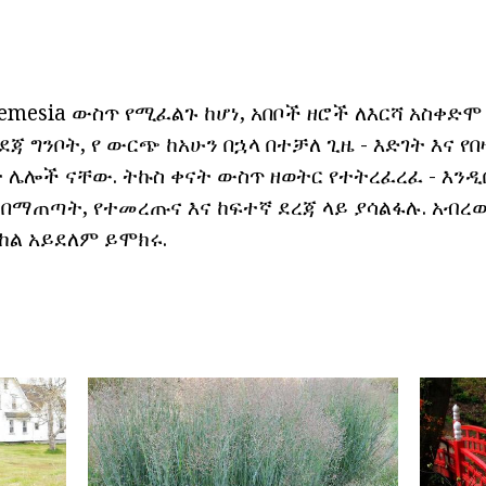
emesia ውስጥ የሚፈልጉ ከሆነ, አበቦች ዘሮች ለእርሻ አስቀድ
ጃ ግንቦት, የ ውርጭ ከአሁን በኋላ በተቻለ ጊዜ - እድገት እና የበ
 ሌሎች ናቸው. ትኩስ ቀናት ውስጥ ዘወትር የተትረፈረፈ - እንዲበ
በማጠጣት, የተመረጡና እና ከፍተኛ ደረጃ ላይ ያሳልፋሉ. አብ
ከል አይደለም ይሞክሩ.