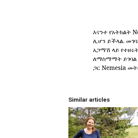
እናንተ የአትክልት N
ሊሆን ይችላል. መገባደ
አጋማሽ ላይ የተዘሩት
ለማስማማት ይገባል 
ጋር Nemesia መት
Similar articles