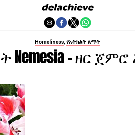
Homeliness
የአትክልት ልማት
,
ት Nemesia - ዘር ጀምሮ