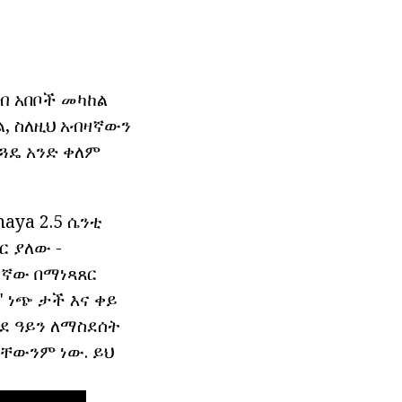
ብ አበቦች መካከል
ል, ስለዚህ አብዛኛውን
ጓዴ አንድ ቀለም
aya 2.5 ሴንቲ
ር ያለው -
ችኛው በማነጻጸር
" ነጭ ታች እና ቀይ
ወደ ዓይን ለማስደሰት
ራቸውንም ነው. ይህ