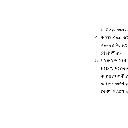
ኤፕሪል መጨ
ትንሽ ረጪ ዘ
ለመጠበቅ. አ
ያስቀምጡ.
ከስድስት እስከ
ይህም. አነስተ
ቁጥቋጦዎች ለ
ውስጥ መትከል 
የትም ማደግ ይ