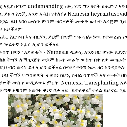
ing አኳያ በጣም undemanding ነው, ነገር ግን ክፍት ፀሐያማ አ
ለ. ይሁን እንጂ, አንድ አዲስ የተለያዩ Nemesia heyrantusov
ድጋል. ይህ አበባ ውስጥ ምንም ዝርያዎች ሙቀት ውስጥ ለረጅም ጊዜ 
ይ አይችልም.
ፈር እርጥብ እና ብርሃን, ይህም በጣም ጥሩ-ዝሎ ነው; የተመረጠ ነ
 ገለልተኛ አፈር ሊሆን ይችላል.
ውስጥ በጣም አይወቁት - Nemesia ዲቃላ, አንድ ዘር ሆነው እያ
 ተክል ችግኝ ለማዘጋጀት ወይም ክፍት መሬት ውስጥ በቀጥታ መዝራት 
ት ሺህ ብር ድረስ ይዞ ሊሆን ይችላል በጣም ትንሽ ነው. ዘር እንዲበቅሉ
 ይህ ችግኝ የማስወጣት ተወሰነ ከሆነ, ሰብል ሳጥኖች እና ሙቀት በኩ
ያዎች ውስጥ ወዲያውኑ ምርት. Nemesia transplanting አ
ምንቸቶቹንም እድገት ዋነኛ ቦታ ላይ "ይጥለዋል" ቀላል ይሆናል. ጊዜ