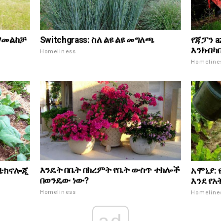
Switchgrass: ስለ ልዩ ልዩ መግለጫ
 ማመልከቻ
የጃፓን a
እንክብካ
Homeliness
Homeline
እንዴት በቤት በክረምት የቤት ውስጥ ተክሎች
የቴክኖሎጂ
አሞኒያ:
በወንዴው ነው?
እንደ የ
Homeliness
Homeline