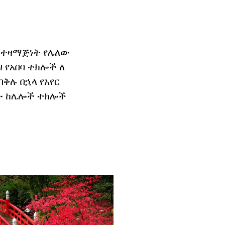
ሞ ተዛማጅነት የሌለው
ዛ የአበባ ተክሎች ለ
ቅሉ በኋላ የአየር
ረው ከሌሎች ተክሎች