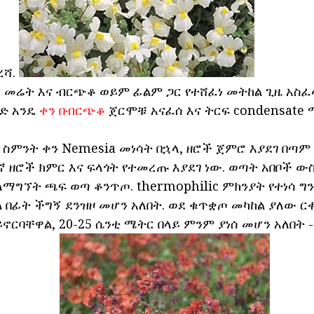
ረሻ.
ር መሬት እና ብርጭቆ ወይም ፊልም ጋር የተሸፈነ መትከል ጊዜ አስ
ንድ አንዴ
ቀን በብርጭቆ
ጀርሞቹ አናፈሰ እና ትርፍ condensate
 ስምንት ቀን Nemesia መነሳት በኋላ, ዘሮች ጀምሮ እያደገ በጣም
ኛ ዘሮች ክምር እና ፍላጎት የተመረጡ እያደገ ነው. ወጣት አበቦች 
ማግኘት ጫፍ ወጣ ቆንጥጦ. thermophilic ምክንያት የተነሳ ግ
በፊት ችግኝ ደንዝዞ መሆን አለበት. ወደ ቁጥቋጦ መካከል ያለው ርቀ
ኖርባቸዋል, 20-25 ሴንቲ ሜትር በላይ ምንም ያነሰ መሆን አለበት 