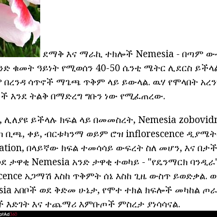
ደማቅ እና ማራኪ ተክሎች Nemesia - በጣም ው
 ግንድ ቁመት ዓይነት የሚወሰን 40-50 ሴንቲ ሜትር ሊደርስ ይችላ
 በረንዳ ሳጥኖች ማጌጫ ጥቅም ላይ ይውላል. ዉሃ የሞላበት አረን
ች እንደ ትልቅ በማድረግ ግቡን ነው የሚፈጠረው.
, ሊለያዩ ይችላሉ ክፍል ላይ በመመስረት, Nemesia zobovidn
ከ ቢጫ, ቀይ, ብርቱካንማ ወይም ሮዝ inflorescence ዲያሜት
ration, በላይኛው ክፍል ተመሳሳይ ውፍረት ስለ መሆን, እና በታ
ደ ታዋቂ Nemesia አንድ ታዋቂ ተወካይ - "የዴንማርክ ባንዲራ
escence አጋማሽ እስከ ጥቅምት ሰኔ እስከ ጊዜ ውስጥ ይወድቃል. 
sia አበቦች ወደ ቅድመ ሁኔታ, የሞተ ተክል ክፍሎች መካከል ጦ
ች እድገት እና ተጨማሪ እምቡጦች ምስረታ ያነሳሳናል.