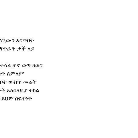
ፈላጊውን እርጥበት
 ማጥራት ታች ላይ
 ቀላል ሆኖ ወጣ ዘወር
ውስጥ ለምለም
ንቦት ውስጥ መሬት
ት አለበለዚያ ተክል
- ይህም በፍጥነት