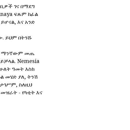
ካባቢዎች ገና በማደግ
idnaya ፍጹም ከፊል
ይሆናል, እና አንድ
ው. ይህም በትንሹ
ደገ ማንኛውም መጤ
ይቻላል. Nemesia
 ሁለት ዓመት እስከ
ል መሄድ ያለ, ትንሽ
ይታገሥም, ስለዚህ
 መዝራት - የካቲት እና