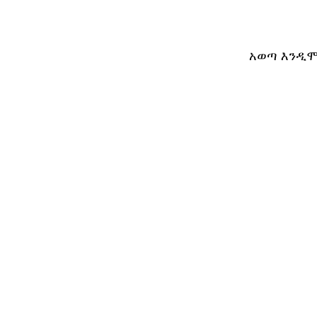
አወጣ እንዲሞ