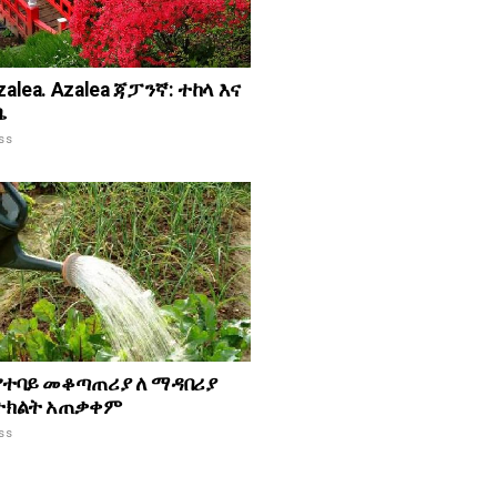
zalea. Azalea ጃፓንኛ: ተከላ እና
ቤ
ss
 የተባይ መቆጣጠሪያ ለ ማዳበሪያ
አትክልት አጠቃቀም
ss