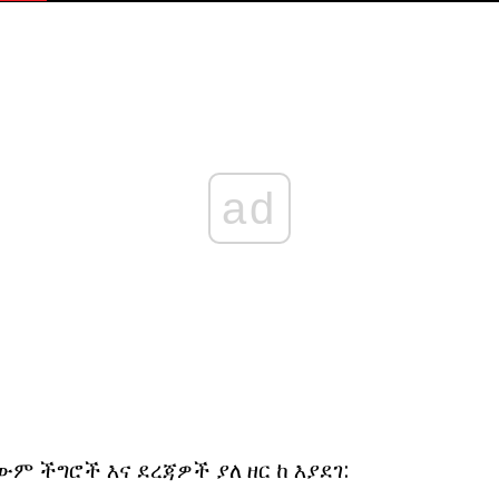
ad
ውም ችግሮች እና ደረጃዎች ያለ ዘር ከ እያደገ: