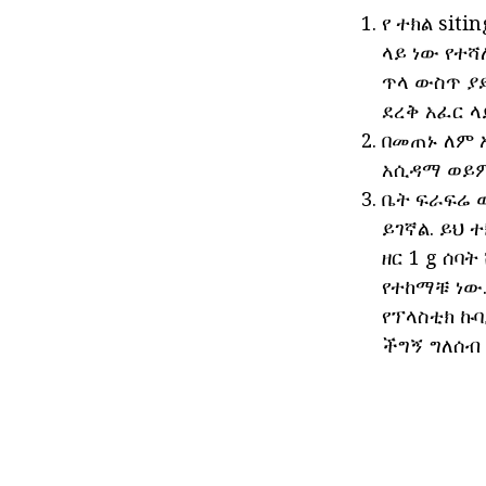
የ ተክል sit
ላይ ነው የተሻ
ጥላ ውስጥ ያ
ደረቅ አፈር ላ
በመጠኑ ለም አ
አሲዳማ ወይም
ቤት ፍራፍሬ 
ይገኛል. ይህ
ዘር 1 g ሰባ
የተከማቹ ነው.
የፕላስቲክ ኩባ
ችግኝ ግለሰብ 