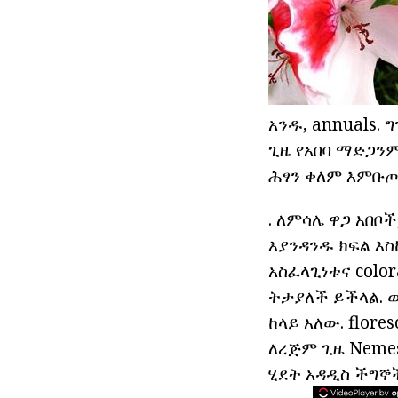
አንዱ, annuals.
ጊዜ የአበባ ማድጋንም
ሕፃን ቀለም እምቡጦ
. ለምሳሌ ዋጋ አበቦች
እያንዳንዱ ክፍል እስ
አስፈላጊነቱና colo
ትታያለች ይችላል. ወ
ከላይ አለው. flor
ለረጅም ጊዜ Neme
ሂደት አዳዲስ ችግኞ