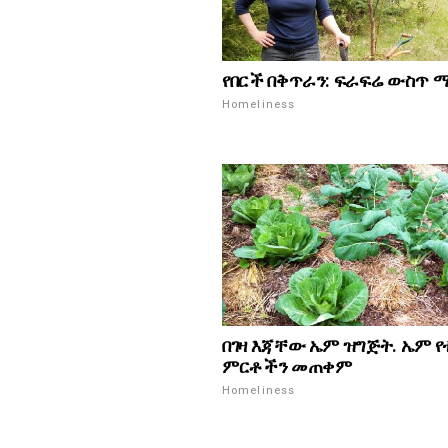
የበርች በቅጥራን: ፍራፍሬ ውስጥ
Homeliness
በገዛ እጃቸው ኤም ዝግጅት. ኤም 
ምርቶችን መጠቀም
Homeliness