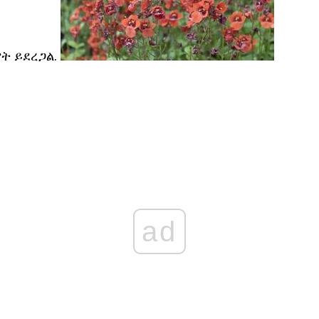
ት ይደረጋል.
ad