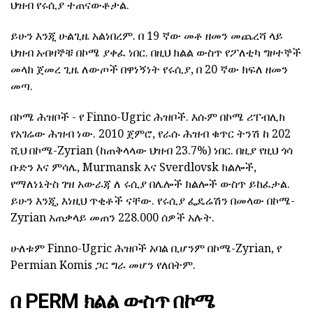
ህዝብ የሩሲያ ተጠናውቶታል.
ይሁን እንጂ ሁልጊዜ አልነበረም. በ 19 ኛው መቶ ዘመን መጨረሻ ላይ
ህዝብ አብዛኞቹ በኮሜ ያቀፈ ነበር. በዚህ ክልል ውስጥ የፖለቲካ ግዞተኞች
መላክ ጀመረ ጊዜ ለውጦች በዋነኝነት የሩሲያ, በ 20 ኛው ክፍለ ዘመን
መጣ.
በኮሜ ሕዝቦች - የ Finno-Ugric ሕዝቦች. እሱም በኮሜ ሪፐብሊክ
የአገሬው ሕዝብ ነው. 2010 ጀምሮ, የራሱ ሕዝብ ቁጥር ትንሽ ከ 202
ሺህ በኮሜ-Zyrian (ከጠቅላላው ህዝብ 23.7%) ነበር. በዚያ የዚህ ጎሳ
ቡድን እና ምሳሌ, Murmansk እና Sverdlovsk ክልሎች,
የማለነኔትስ ገዝ አውራጃ ለ ሩሲያ በሌሎች ክልሎች ውስጥ ይከፈታል.
ይሁን እንጂ, እነዚህ ጥቂቶች ናቸው. የሩሲያ ፌዴሬሽን በመላው በኮሜ-
Zyrian አጠቃላይ መጠን 228.000 ሰዎች አሉት.
ሁለቱም Finno-Ugric ሕዝቦች አባል ቢሆንም በኮሜ-Zyrian, የ
Permian Komis ጋር ግራ መሆን የለበትም.
በ PERM ክልል ውስጥ በኮሜ