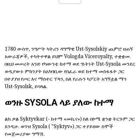
1780 ውስጥ, ንግሥት ካትሪን ዳግማዊ Ust-Sysolskiy ጨምሮ ዘጠኝ
አውራጃዎች, ተካትተዋል ይህም Vologda Viceroyalty, ተቋቋመ.
በዚህ መሠረት አንድ የካውንቲ ከተማ ወደ ገነትነት Ust-Sysola መንደር
ወዲያውኑ ምክንያት ከአካባቢው የሰፈራ ወደ ከተማ መስፋፋት ጋር
በተያያዘ የጦር እና ማስተር ፕላን, ስለ የራሱን ካፖርት አግኝቷል ማን
Ust-Sysolsk, ይባላል.
ወንዙ SYSOLA ላይ ያለው ከተማ
ልክ ቃል Syktyvkar (- ከተማ «መኪና») ስለ በኮሜ ቋንቋ ትርጉም ጋር
እንዲሁ. ወንዝ Sysola ( "Syktyv») ጋር ተያይዘው ስሞች
የመጀመሪያው ግማሽ.