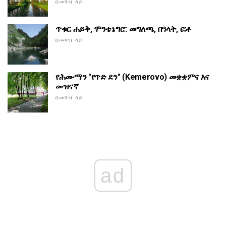
በመጓዝ ላይ
ጥቁር ሐይቅ, ሞንቴኔግሮ: መግለጫ, በዓላት, ፎቶ
በመጓዝ ላይ
የሕሙማን "የጥድ ደን" (Kemerovo) መቋቋምና እና
መዝናኛ
በመጓዝ ላይ
ad