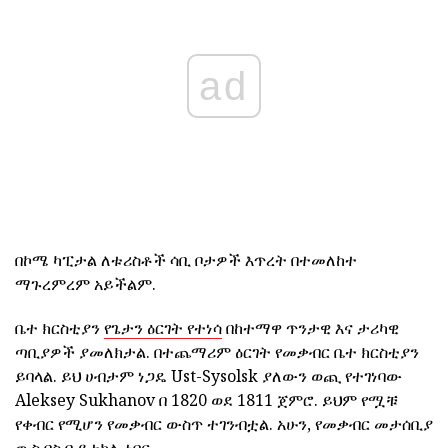
ad
በኮሜ ካፒታል ለቱሪስቶች ሳቢ ቦታዎች እጥረት በተመለከተ
ማጉረምረም አይችልም.
ቤተ ክርስቲያን
የጌታን ዕርገት የተነሳ
በከተማዋ ጥንታዊ እና ታሪካዊ
ጣቢያዎች ያመለክታል. በተጨማሪም ዕርገት የመቃብር ቤተ ክርስቲያን
ይባላል. ይህ ሀብታም ነጋዴ Ust-Sysolsk ያለውን ወጪ የተገነባው
Aleksey Sukhanov በ 1820 ወደ 1811 ጀምሮ. ይህም የሟቹ
የቀብር የሚሆን የመቃብር ውስጥ ተገንብቷል. አሁን, የመቃብር መታሰቢያ