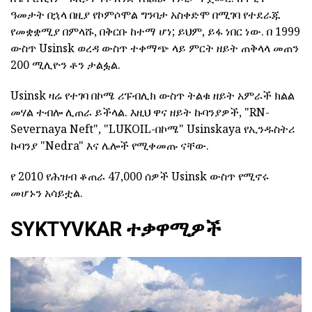
ዓመታት በኋላ በዚያ የኮምሶሞል ግንባታ አስቀድሞ በሚገባ የተደራጁ
የመቋቋሚያ በምላሹ, በቅርቡ ከተማ ሆነ; ይህም, ይፋ ነበር ነው. በ 1999
ውስጥ Usinsk ወረዳ ውስጥ ተቀማጭ ላይ ምርት ዘይት ጠቅላላ መጠን
200 ሚሊዮን ቶን ታልፏል.
Usinsk ዛሬ የተገባ በኮሜ ሪፑብሊክ ውስጥ ትልቁ ዘይት አምራች ክልል
መሃል ተብሎ ሊጠራ ይችላል. እዚህ ዋና ዘይት ኩባንያዎች, "RN-
Severnaya Neft", "LUKOIL-በኮሜ" Usinskaya የኢንዱስትሪ
ኩባንያ "Nedra" እና ሌሎች የሚቀመጡ ናቸው.
የ 2010 የሕዝብ ቆጠራ 47,000 ሰዎች Usinsk ውስጥ የሚኖሩ
መሆኑን አሳይቷል.
SYKTYVKAR ተቃዋሚዎች