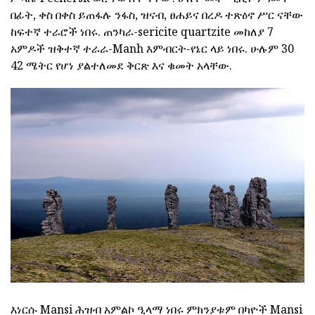
በፊት, ቀስ በቀስ ይጠፋሉ ንፋስ, ዝናብ, ፀሐይና በረዶ ተጽዕኖ ሥር ናቸው
ከፍተኛ ተራሮች ነበሩ. ጠንካራ-sericite quartzite መከለያ 7
አምዶች ዝቅተኛ ተራራ-Manh እምብርት-የኔር ላይ ነበሩ. ሁሉም 30
42 ሜትር የሆነ ያልተለመደ ቅርጽ እና ቁመት አላቸው.
እነርሱ Mansi ሕዝብ አምልኮ ዒላማ ነበሩ ምክንያቱም በካዮች Mansi