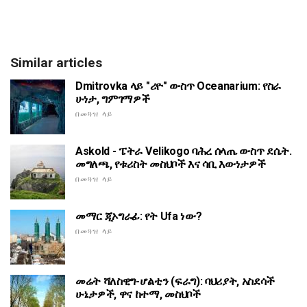
Similar articles
Dmitrovka ላይ "ሪዮ" ውስጥ Oceanarium: የስራ
ሁነታ, ግምገማዎች
በመጓዝ ላይ
Askold - ፔትራ Velikogo ባሕረ ሰላጤ ውስጥ ደሴት.
መግለጫ, የቱሪስት መስህቦች እና ሳቢ እውነታዎች
በመጓዝ ላይ
መማር ጂኦግራፊ: የት Ufa ነው?
በመጓዝ ላይ
መሬት ሻለስዊግ-ሆልቲን (ፍራግ): ባህሪያት, አስደሳች
ሁኔታዎች, ዋና ከተማ, መስህቦች