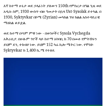
እኛ ከተማ ሁኔታ ወደ ኃላፊነት ያለውን 150th የምስረታ በዓል ጊዜ ወደ
አዲሱ ስም, 1930 ውስጥ ብዙ ዓመታት በኋላ Ust-Sysolsk ይተካል. በ
1930, Syktyvkar በኮሜ (Zyrian) መካከል ገዝ ክልል አስተዳደራዊ
ማዕከል ቆይቷል.
ወደ ከተማ በጣም ምቹ ነው - በወንዞችና Sysola Vychegda
አቅራቢያ. በሁሉም ጎኖች ላይ ከተማ አካባቢ ከ 70 በመቶ የምትሸፍን
ይህም ደን, ተከብቦ ነው. ይህም 152 ካሬ ኪሎ ሜትር ነው. የሞስኮ
Syktyvkar ከ 1,400 ኪ.ሜ የተለዩ.