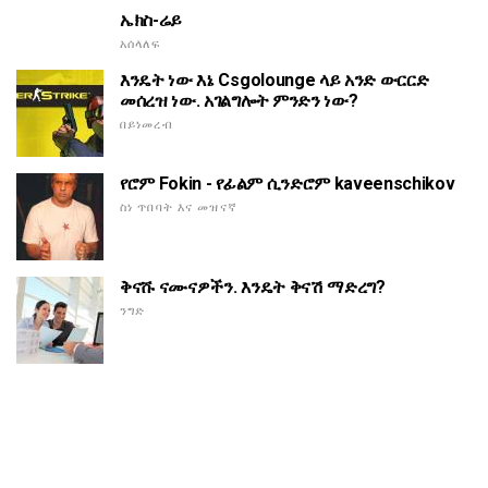
ኤክስ-ሬይ
አሰላለፍ
እንዴት ነው እኔ Csgolounge ላይ አንድ ውርርድ
መሰረዝ ነው. አገልግሎት ምንድን ነው?
በይነመረብ
የሮም Fokin - የፊልም ሲንድሮም kaveenschikov
ስነ ጥበባት እና መዝናኛ
ቅናሹ ናሙናዎችን. እንዴት ቅናሽ ማድረግ?
ንግድ