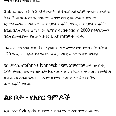
ውስብስብ ይተከሉ ነበር.
Sukhanov ቤት ከ 200 ዓመታት. ይህ ብቻ አይደለም ጥንታዊ ታሪካዊ
ቅርሶች መካከል አንዱ, ነገር ግን ደግሞ የመጀመሪያውን ድንጋይ
አፓርትመንት ሕንጻ ነው. ትምህርት ቤቶች, ፓርቲ ትምህርት ቤቶች;
ከጊዜ በኋላ ይህ ተቋማት የተለያዩ ይኖሩበት ነበር. በ 2009 የተካሄደውን
በኋላ በሙዚየሙ ያለውን ሕንፃ I. Kuratov ተከፈተ.
ብሔራዊ ማዕከለ ወደ Ust-Sysolsky ሃይማኖታዊ ትምህርት ቤት ለ
120 ዓመታት በፊት የተገነባው ሌላ ታሪካዊ ሕንፃ ውስጥ ይገኛል.
ግቢ ሥላሴ Stefano Ulyanovsk ገዳም, Suvorov መካከል ቤት,
እሳት ታወር, ወደ የንግድ ቤት Kuzbozheva ነጋዴዎች Perm መካከል
ካቴድራል እስጢፋኖስ - ሁሉም ከተማ ታሪካዊ እና ሕንፃዎችና
ሐውልቶች ናቸው.
ልዩ ቦታ - የአየር ዓምዶች
አይደለም Syktyvkar በኮሜ ዋና ከተማ ውስጥ በሚገኘው ግን