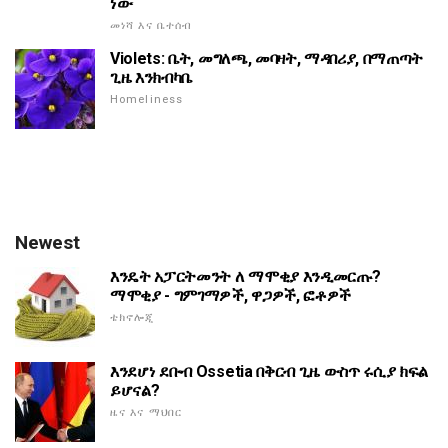
ነው
መነሻ እና ቤተሰብ
Violets: ቤት, መግለጫ, መባዛት, ማዳበሪያ, በማጠጣት
ጊዜ እንክብካቤ
Homeliness
Newest
እንዴት አፓርትመንት ለ ማሞቂያ እንዲመርጡ?
ማሞቂያ - ግምገማዎች, ዋጋዎች, ፎቶዎች
ቴክኖሎጂ
እንደሆነ ደቡብ Ossetia በቅርብ ጊዜ ውስጥ ሩሲያ ክፍል
ይሆናል?
ዜና እና ማህበር