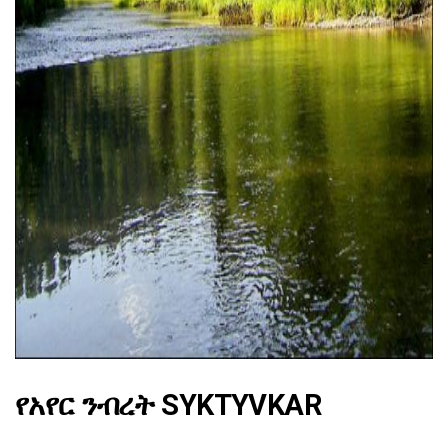
ad
የአየር ንብረት SYKTYVKAR