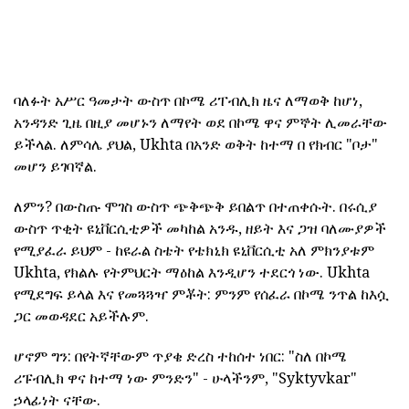
ባለፉት አሥር ዓመታት ውስጥ በኮሜ ሪፐብሊክ ዜና ለማወቅ ከሆነ,
አንዳንድ ጊዜ በዚያ መሆኑን ለማየት ወደ በኮሜ ዋና ምኞት ሊመራቸው
ይችላል. ለምሳሌ ያህል, Ukhta በአንድ ወቅት ከተማ በ የክብር "ቦታ"
መሆን ይገባኛል.
ለምን? በውስጡ ሞገስ ውስጥ ጭቅጭቅ ይበልጥ በተጠቀሱት. በሩሲያ
ውስጥ ጥቂት ዩኒቨርሲቲዎች መካከል አንዱ, ዘይት እና ጋዝ ባለሙያዎች
የሚያፈራ ይህም - ከዩራል ስቴት የቴክኒክ ዩኒቨርሲቲ አለ ምክንያቱም
Ukhta, የክልሉ የትምህርት ማዕከል እንዲሆን ተደርጎ ነው. Ukhta
የሚደግፍ ይላል እና የመጓጓዣ ምቾት: ምንም የሰፈራ በኮሜ ንጥል ከእሷ
ጋር መወዳደር አይችሉም.
ሆኖም ግን: በየትኛቸውም ጥያቄ ድረስ ተከሰተ ነበር: "ስለ በኮሜ
ሪፑብሊክ ዋና ከተማ ነው ምንድን" - ሁላችንም, "Syktyvkar"
ኃላፊነት ናቸው.