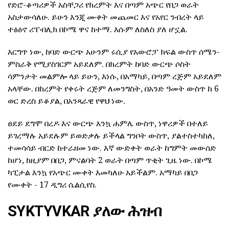
የድሮ-ቆጣሪዎች አስቸጋሪ የክረምት እና በጣም አጭር የበጋ ወራት
አስታውሳለሁ. ይሁን እንጂ ሙቀት መጨመር እና የአየር ንብረት ላይ
ተፅዕኖ ሪፐብሊክ በኮሜ ዋና ከተማ. እሱም ለስለስ ያለ ሆኗል.
እርግጥ ነው, ከባድ ውርጭ አሁንም ሩሲያ የአውሮፓ ክፍል ውስጥ ሰሜን-
ምስራቅ የሚያስገርም አይደለም. በክረምት ከባድ ውርጭ ሶስት
ሳምንታት መልምሎ ላይ ይሁን, እነሱ, በአማካይ, በጣም ረጅም አይደለም
አላቸው. በክረምት የቀሩት ረጅም ለመንግስት, በአንድ ዓመት ውስጥ ከ 6
ወር ድረስ ይቆያል, በአንጻራዊ የዋህ ነው.
ፀደይ ደግሞ በረዶ እና ውርጭ እንኳ ሐምሌ ውስጥ, ነዋሪዎች በተለይ
ይገረማሉ አይደሉም ይወድቃሉ ይችላል ግንቦት ውስጥ, ያልተስተካከለ,
ተመሳሳይ ብርድ ከተራዘመ ነው. እኛ ውድቀት ወራት ከግምት መውሰድ
ከሆነ, ከዚያም በበጋ, ምናልባት 2 ወራት በጣም ጥቂት ጊዜ ነው. በኮሜ
ካፒታል እንኳ የአጭር ሙቀት እመካለሁ አይችልም. አማካይ በበጋ
የሙቀት - 17 ዲግሪ ሴልሲየስ.
SYKTYVKAR ያለው ሕዝብ