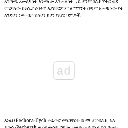
አግጣጫ አመለካከት እንዳለው እንመልከት. , ቢሆንም ሄሊኮፕተር ወደ
የሚባለው በሩሲያ ሰባተኛ አያስገርምም ለማግኘት በጣም አመቺ ነው የት
እንደሆነ ነው ብቻ ስለሆነ ከሆነ የአየር ዓምዶች.
ad
እነዚህ Pechora-Ilych ተፈጥሮ የሚገኝበት በኮሜ ሪፑብሊክ, ስለ
ሥላሴ-Pechersk ወረዳ ውስጥ ናቸው. ሁለት መቶ ሚሊዮን ዓመት