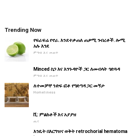
Trending Now
የፍራፍሬ የኖራ. እንደተቃጠለ ጠቃሚ ንብረቶች. ሎሚ
አሉ እንደ
ምግብ እና መጠጥ
Minced ስጋ እና እንጉዳዮች ጋር ለመብላት ጎድጓዳ
ምግብ እና መጠጥ
ለተመቻቸ ንድፍ ፎቶ የግድግዳ ጋር መኝታ
Homeliness
ቪ: ምልክቶች እና አያያዝ
ጤና
እንዴት በእርግዝና ወቅት retrochorial hematoma