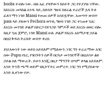
boobs ተብሎ ነው. ብዙ አፈ ያላቸውን ክስተት ጋር የተያያዙ ናቸው.
ከእነርሱ መካከል አንዱ ላይ, ስድስት ግዙፍ ከዩራል ተራሮች ኋላ ትቶ
ፈለገ ማን ነገድ Mansi የመጡ ሰዎች አሳደዷቸው. አመጣጥ ውስጥ
pass ላይ ያለውን Pechora ወንዝ, ግዙፍ ነገድ ጋር ተነጠቀ ጊዜ:
እነርሱ መንገድ ቃልቻ በይርጋ የድንጋይ ዓምዶች ወደ እነርሱ ዘወር ብሎ.
ከዚያ ጊዜ ጀምሮ, ነገድ Mansi ሁሉ ቃልቻ የእርሱ አስማታዊ ኃይል
በዚህ ቅዱስ ትራክት ውስጥ ቀረበ.
ይህ እውነት ነው ወይስ አይደለም የሚለውን. ነገር ግን ተራራማው አገር
ሰው-Pupu-የኔር, የጎበኙትን ሰዎች በርካታ መንገደኞች በዚህ ቦታ ልዩ
ኃይል ስለ ማውራት. ይሁን እንጂ, በዚያ ማግኘት በጣም ቀላል አይደለም.
አንድ ትንሽ ጫማ ወይም ሄሊኮፕተር መምረጥ. ነገር ግን የሚያስቆጭ
አንድ ሊሆነው ቦታ.