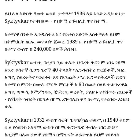
ይህ ሌላ ስድስት ዓመት ወሰደ: ታኅሣሥ 1936 ላይ አንድ አዲስ ሁኔታ
Syktyvkar የተቀበለው - የ በኮሜ ሪፑብሊክ ዋና ከተማ.
ከተማዋ በንቃት ኢንዱስትሪ እና የህዝብ እድገት አስተዋጽኦ ይህም
በትምህርት ዘርፍ, መገንባት ጀመረ. 1989 በ, የ በኮሜ ሪፑብሊክ ዋና
ከተማ ውስጥ ከ 240,000 ሰዎች ሕዝብ.
Syktyvkar ውስጥ, በዚያን ጊዜ ሁሉን-ህብረት ትርጉም ነበሩ ገደማ
አንድ-ሶስተኛ ሲሆን ገደማ 40 ትላልቅ የኢንዱስትሪ ድርጅቶች, ነበረ.
አጣና, የወረቀትና የወረቀት እና የእንጨት ሥራ ኢንዱስትሪዎች ድርሻ
ከተማ በ ምርት በሙሉ ምርት ምርቶች ከ 60 በመቶ በላይ ተቆጥረዋል.
አጣና, ጣውላ, ኮምፖንሳቶ, ቺፑድና, ወረቀት, ያልሆኑ የተሸመኑ ጨርቆች
- የሶቪየት ኅብረት በርካታ በኮሜ ሪፑብሊክ ዋና ከተማ, የቀረበው እነዚህ
ሁሉ.
Syktyvkar በ 1932 ውስጥ ስቴት ፔዳጎጂካል ተቋም, በ 1949 ቀደም
ሲል የሳይንስ አካዳሚ ውስጥ በኮሜ ቅርንጫፍ ተብሎ ነበር ይህም
ከዚያም ባለሙያዎች የሰሜን በማጥናት ቆይተዋል ይህም የሳይንስ