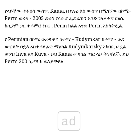
የላይኛው ተፋሰስ ውስጥ. Kama, በ የኡራልስ ውስጥ በሚገኘው በኮሜ-
Perm ወረዳ - 2005 ድረስ የሩሲያ ፌዴሬሽን አንድ ገለልተኛ ርዕሰ.
ከዚያም ጋር ተዳምሮ ነበር , Perm ክልል አንድ Perm አስከትሏል.
የ Permian በኮሜ ወረዳ ዋና ከተማ - Kudymkar ከተማ - ወደ
ውህደት በኋላ አስተዳደራዊ ማዕከል Kudymkarsky አካባቢ ሆኗል.
ወንዝ Inva እና Kuva - ይህ Kama መካከል ገባር ላይ ትገኛለች. ይህ
Perm 200 ኪ.ሜ ከ ይለያቸዋል.
ad