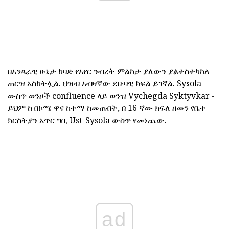
በአንጻራዊ ሁኔታ ከባድ የአየር ንብረት ምልከታ ያለውን ያልተስተካከለ
ጠርዝ አስከትሏል. ህዝብ አብዛኛው ደቡባዊ ክፍል ይገኛል. Sysola
ውስጥ ወንዞች confluence ላይ ወንዝ Vychegda Syktyvkar -
ይህም ከ በኮሜ ዋና ከተማ ከመጡበት, በ 16 ኛው ክፍለ ዘመን የቤተ
ክርስትያን አጥር ግቢ Ust-Sysola ውስጥ የመነጨው.
ad