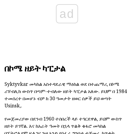
ad
በኮሜ ዘይት ካፒታል
Syktyvkar መካከል አስተዳደራዊ ማዕከል ወደ በተጨማሪ, በኮሜ
ሪፑብሊክ ውስጥ በጣም-ተብለው ዘይት ካፒታል አለው. ይህም በ 1984
ተመሰረተ በመሆኑ ብቻ ከ 30 ዓመታት ዘወር ሰዎች ይህ ወጣት
Usinsk,.
የመጀመሪያው በደንብ 1960 ተሰበረች ላይ ተጎርደዋል, ይህም ውስጥ
ዘይት ይገኛል. እና ከአራት ዓመት በኋላ ጥልቅ ቁፋሮ መካከል
በፔትሮሊየም ፍለጋና ጉዞ አንድ የሰፈራ ግንባታ ተጀመረ. ከጥቂት