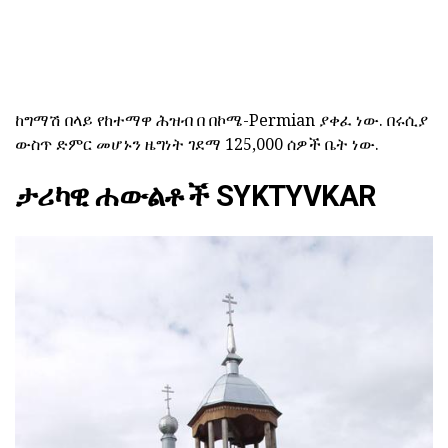
ከግማሽ በላይ የከተማዋ ሕዝብ በ በኮሜ-Permian ያቀፈ ነው. በሩሲያ
ውስጥ ድምር መሆኑን ዜግነት ገደማ 125,000 ሰዎች ቤት ነው.
ታሪካዊ ሐውልቶች SYKTYVKAR