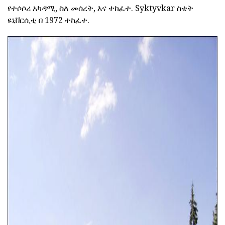
የተሶሶሪ አካዳሚ, ስለ መሰረት, እና ተከፈተ. Syktyvkar ስቴት
ዩኒቨርሲቲ በ 1972 ተከፈተ.