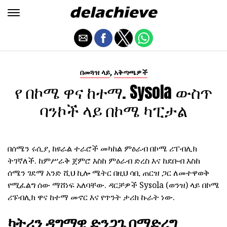
,
በመጓዝ ላይ
አቅጣጫዎች
የ በኮሜ ዋና ከተማ. Sysola ውስጥ
ባንኮች ላይ በኮሜ ካፒታል
በሰሜን ሩሲያ, ከዩራል ተራሮች መካከል ምዕራብ በኮሜ ሪፐብሊክ
ትገኛለች. ከምሥራቅ ጀምሮ እስከ ምዕራብ ድረስ እና ከደቡብ እስከ
ሰሜን ገደማ አንድ ሺህ ኪሎ ሜትር በዚህ ሳቢ ጠርዝ ጋር ለመተዋወቅ
የሚፈልግ ሰው ማሸነፍ አለባቸው. ዳርቻዎች Sysola (ወንዝ) ላይ በኮሜ
ሪፑብሊክ ዋና ከተማ መኖር እና የጥንት ታሪክ ኩራት ነው.
ካትሪን ዳግማዊ ድንጋጌ በማድረግ