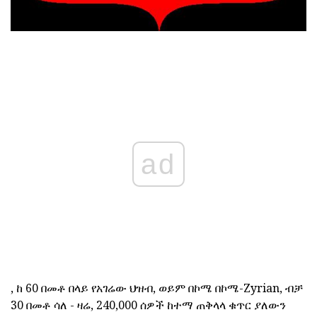
ad
, ከ 60 በመቶ በላይ የአገሬው ህዝብ, ወይም በኮሜ በኮሜ-Zyrian, ብቻ
30 በመቶ ሳለ - ዛሬ, 240,000 ሰዎች ከተማ ጠቅላላ ቁጥር ያለውን