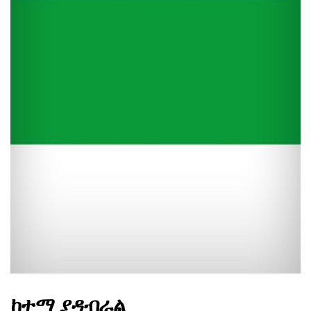
ad
ከተማ ያዳብራል