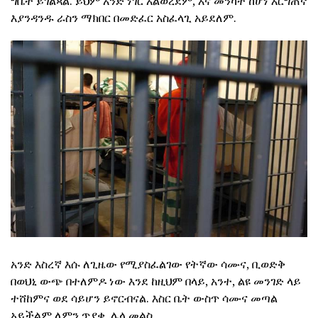
ግቤት ይገልጻል. ይህም አንድ ነገር አልወረደም, እና መንካት ከሆነ እርግጠኛ
እያንዳንዱ ራስን ማክበር በመድፈር አስፈላጊ አይደለም.
አንድ እስረኛ እሱ ለጊዜው የሚያስፈልገው የትኛው ሳሙና, ቢወድቅ
በወህኒ ውጭ በተለምዶ ነው እንደ ከዚህም በላይ, አንተ, ልዩ መንገድ ላይ
ተሸከምና ወደ ሳይሆን ይኖርብናል. እስር ቤት ውስጥ ሳሙና መጣል
አይችልም ለምን ጥያቄ, ሌላ መልስ.