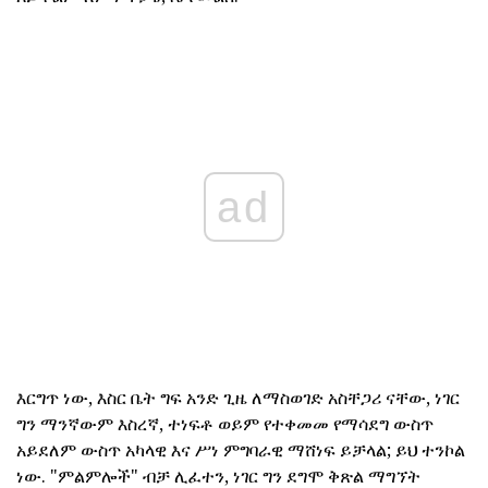
ad
እርግጥ ነው, እስር ቤት ግፍ አንድ ጊዜ ለማስወገድ አስቸጋሪ ናቸው, ነገር
ግን ማንኛውም እስረኛ, ተነፍቶ ወይም የተቀመመ የማሳደግ ውስጥ
አይደለም ውስጥ አካላዊ እና ሥነ ምግባራዊ ማሸነፍ ይቻላል; ይህ ተንኮል
ነው. "ምልምሎች" ብቻ ሊፈተን, ነገር ግን ደግሞ ቅጽል ማግኘት