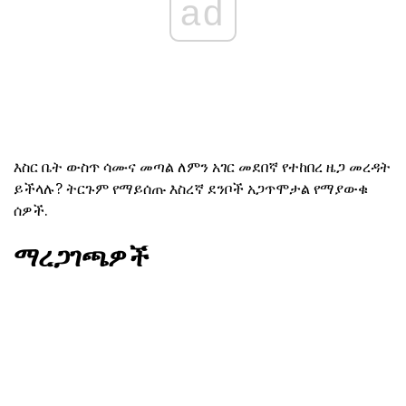
ad
እስር ቤት ውስጥ ሳሙና መጣል ለምን አገር መደበኛ የተከበረ ዜጋ መረዳት
ይችላሉ? ትርጉም የማይሰጡ እስረኛ ደንቦች አጋጥሞታል የማያውቁ
ሰዎች.
ማረጋገጫዎች