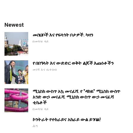
Newest
መስህቦች እና የፍላጎት ቦታዎች. ካዛን
በመጓዝ ላይ
የ በበዓላት እና ውድድር ወቅት ልጆች እጩነቶችን
መነሻ እና ቤተሰብ
ሚኒስክ ውስጥ አኳ መናፈሻ. የ "ዳክዬ" ሚኒስክ ውስጥ
አንድ ውኃ መናፈሻ. ሚኒስክ ውስጥ ውኃ መናፈሻ
ቲኬቶች
በመጓዝ ላይ
ኮንትራት የተከራይና አከራይ ውል ይገባል!
ሕግ