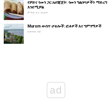
የቻይና ጎመን ጋር አዘገጃጀት: ጎመን ግልበጣዎችን ማድረግ
እንደሚቻል
ምግብ እና መጠጥ
Murom ውስጥ ሆቴሎች: ፎቶዎች እና ግምገማዎች
በመጓዝ ላይ
ad