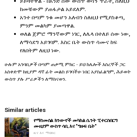
ይይዛቸዋል - በአንድ ሰው ውስጥ ወሳኝ ጥራት, ስለዚህ
ከመቼውም ያጠፋታል አይደለም.
አንተ በጣም ንቁ መሆን አለብን ስለዚህ የሚያስቆጣ,
ምንም መልካም ያመጣዋል.
ወለል ጀምሮ ማንኛውም ነገር, ለሌላ በተለይ ሰው ነው,
ለማሳደግ አይገባም. እስር ቤት ውስጥ ሳሙና ከፍ
የለበትም ለዚህ ነው.
ሁሉም አንባቢዎች በጣም ጠቃሚ ምክር - ይህ ከሌሎች እስረኞች ጋር
አስቀድሞ ከዚያም ዳኛ ፊት መልስ ይገባችሁ ነበር አያስፈልግም, ሕይወት
ውስጥ ያሉ ሥራዎችን ለማከናወን.
Similar articles
የማስመሰል ክንውኖች መካከል ሴንት ፒተርስበርግ
ሙዚየም ውስጥ ሳቢ እና "ግዙፍ ቤት"
ዜና እና ማህበር