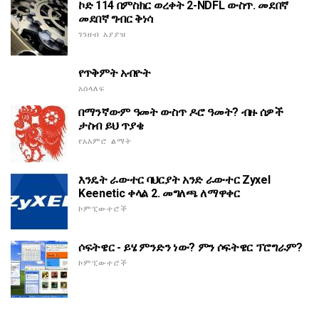
ኮድ 114 በምስክር ወረቀት 2-NDFL ውስጥ. መደበኛ
መደበኛ ግብር ቅነሳ
ገንዘብ አያያዝ
የጥቅምት አብዮት
አሰላለፍ
በማንኛውም ዓመት ውስጥ ዶሮ ዓመት? ብዙ ሰዎች
ታስብ ይህ ጥያቄ
የአእምሮ ልማት
እንዴት ራውተር ባህርያት አንድ ራውተር Zyxel
Keenetic ቀላል 2. መግለጫ ለማዋቀር
ኮምፒውተሮች
ሶፍትዌር - ይሄ ምንድን ነው? ምን ሶፍትዌር ፕሮግራም?
ኮምፒውተሮች