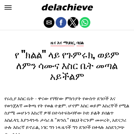
,
ዜና እና ማህበር
ባህል
የ "ክልል" ላይ የጉምሩክ, ወይም
ለምን ሳሙና እስር ቤት መጣል
አይችልም
የሩሲያ እስር ቤት - ዋናው የገዥው ምክንያት የውስጥ ደንቦች እና
የወንጀለኛ መቅጫ የት የወል ተቋም. ሆኖም እስር ወይም እስረኞች የሚል
ስያሜ መሆኑን እስረኛ ዎቹ በተሳተፍኩባቸው ኮድ ይልቅ ይበልጥ
አስፈላጊ እያንዳንዱ ታሳሪ ለ "ጽንሰ." በዚህ ትርጉም መሠረት, አደናጋሪ
ሁሉ እስረኛ ይኖራል, ነገር ግን ነጻ ዜጎች ግን ደንቦች በቀላሉ አስደንጋጭ