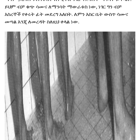
ይህም ብቻ ቁጭ ሳሙና ለማንሳት ማውራቱስ ነው, ነገር ግን ብቻ
እስረኞች የቀሩት ፊት መደረግ አለበት. ለምን እስር ቤት ውስጥ ሳሙና
መጣል እንጂ ለመረዳት ስለዚህ ቀላል ነው.