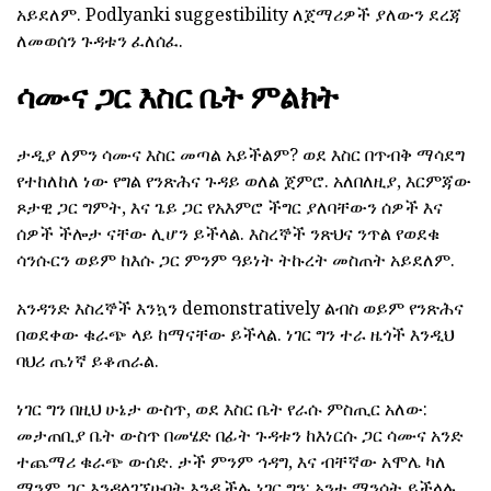
አይደለም. Podlyanki suggestibility ለጀማሪዎች ያለውን ደረጃ
ለመወሰን ጉዳቱን ፈለሰፈ.
ሳሙና ጋር እስር ቤት ምልክት
ታዲያ ለምን ሳሙና እስር መጣል አይችልም? ወደ እስር በጥብቅ ማሳደግ
የተከለከለ ነው የግል የንጽሕና ጉዳይ ወለል ጀምሮ. አለበለዚያ, እርምጃው
ጾታዊ ጋር ግምት, እና ጌይ ጋር የአእምሮ ችግር ያለባቸውን ሰዎች እና
ሰዎች ችሎታ ናቸው ሊሆን ይችላል. እስረኞች ንጽህና ንጥል የወደቁ
ሳንሱርን ወይም ከእሱ ጋር ምንም ዓይነት ትኩረት መስጠት አይደለም.
አንዳንድ እስረኞች እንኳን demonstratively ልብስ ወይም የንጽሕና
በወደቀው ቁራጭ ላይ ከማናቸው ይችላል. ነገር ግን ተራ ዜጎች እንዲህ
ባህሪ ጤነኛ ይቆጠራል.
ነገር ግን በዚህ ሁኔታ ውስጥ, ወደ እስር ቤት የራሱ ምስጢር አለው:
መታጠቢያ ቤት ውስጥ በመሄድ በፊት ጉዳቱን ከእነርሱ ጋር ሳሙና አንድ
ተጨማሪ ቁራጭ ውሰድ. ታች ምንም ኅዳግ, እና ብቸኛው አሞሌ ካለ
ማንም ጋር እንዳላገኘሁበት እንዲችሉ ነገር ግን: አንተ ማንሳት ይችላሉ.