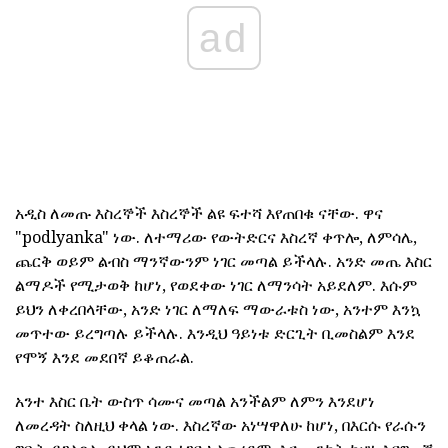
ad
አዲስ ለመጡ እስረኞች እስረኞች ልዩ ፍተሻ እየጠበቁ ናቸው. ዋና
"podlyanka" ነው. ለተማሪው የውትድርና እስረኛ ቀጥሎ, ለምሳሌ,
ጨርቅ ወይም ልብስ ማንኛውንም ነገር መጣል ይችላሉ. አንድ መጤ እስር
ልማዶች የሚታወቅ ከሆነ, የወደቀው ነገር ለማንሳት አይደለም. እሱም
ይህን ለቀረበላቸው, አንድ ነገር ለማለፍ ማውራቱስ ነው, አንተም እንኳ
መጥተው ይረግጣሉ ይችላሉ. እንዲህ ዓይነቱ ድርጊት ቢመስልም እንደ
የሞኝ እንደ መደበኛ ይቆጠራል.
አንተ እስር ቤት ውስጥ ሳሙና መጣል አንችልም ለምን እንደሆነ
ለመረዳት ስለዚህ ቀላል ነው. እስረኛው አነሣዋለሁ ከሆነ, በእርሱ የራሱን