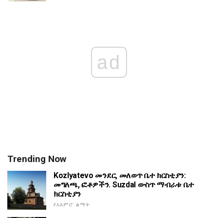
ad
Trending Now
Kozlyatevo መንደር, መለወጥ ቤተ ክርስቲያን:
መግለጫ, ፎቶዎችን. Suzdal ውስጥ ማብራቱ ቤተ
ክርስቲያን
የአእምሮ ልማት