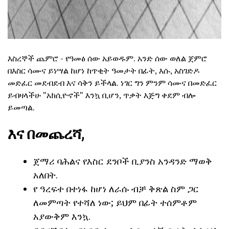
እስረኞች ጨምሮ - የዓመፅ ሰው አይወዱም. አንድ ሰው ወለል ጀምሮ
በእስር ሳሙና ይነሣል ከሆነ ከጥቂት ዓመታት በፊት, እሱ, አስገድዶ
መድፈር መደብደብ እና ሳቅን ይችላል. ነገር ግን ምንም ሳሙና በመድፈር
ይብዛላችሁ "አክሲዮኖች" እንኳ ቢሆን, ጥቃት እጅግ ቀደም ብሎ
ይመጣል.
እና በመጨረሻ,
ጀማሪ ባሕልና የእስር ደንቦች ቢያንስ አንዳንድ ማወቅ
አለበት.
የ ዓረፍተ በተነፋ ከሆነ ለራሱ ብቻ ቅጽል ስም ጋር
ለመምጣት የተሻለ ነው; ይህም በፊት ተሰምቶም
አያውቅም እንኳ.