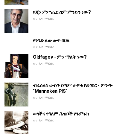
ዩጂን ምሥጢር ስም ምንድን ነው?
ዜና እና ማህበር
የንግድ ልውውጥ ባህል
ዜና እና ማህበር
Oldfagov - ምን ማለት ነው?
ዜና እና ማህበር
ብራሰልስ ውስጥ በጣም ታዋቂ የድንበር - ምንጭ
"Manneken PIS"
ዜና እና ማህበር
ወጎችና የዓለም ሕዝቦች የጉምሩክ
ዜና እና ማህበር