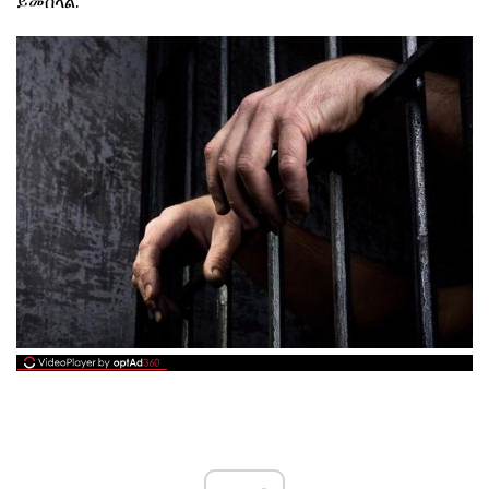
ይመስላል.