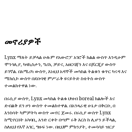
መኖሪያዎች
Lynx ማለት ይቻላል ሁሉም የአውሮፓ አገሮች ክልል ውስጥ እንዲሁም
ሞንጎሊያ, ካዛኪስታን, ግሪክ, ቻይና, አዘርባጃን እና በጆርጂያ ውስጥ
ይገኛል. በአሜሪካ ውስጥ, እነዚህ አዳኞች መካከል ትልቁን ቁጥር ካናዳ እና
ሜክሲኮ ውስጥ በደቡባዊ ምሥራቅ ዩናይትድ ስቴትስ ውስጥ
ተመልክተዋል ነው.
በሩሲያ ውስጥ, Lynx መካከል ትልቁ ህዝብ boreal ክልሎች እና
ድብልቅ ደን ዞን ውስጥ ተመልክተዋል. በአንጻራዊ ሁኔታ በቅርቡ, በ
እንስሳት ካምቻትካ ውስጥ መኖር ጀመሩ. በሩሲያ ውስጥ Lynx
ከሚኖርበት አካባቢ, አንድ ርቀት በጣም ሩቅ እርስ ከ ሊሆን ይችላል,
ስለዚህ የእኛ አገር, ግዙፍ ነው. በዚህም ምክንያት, ተመሳሳይ ዝርያ