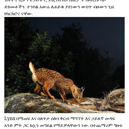
ድክመቶችን. ተንኮል አውሬ ለሐይቁ ያደነውን ውስጥ ብዙውን ጊዜ
የከርከሮና ናቸው.
Lynx በማጠፍ እና በጸጥታ ሰለባ ቅርብ ማግኘት እና ኃይለኛ መዳፍ
አንድ ምት ጋር እሷን መግደል የማይቻላቸውን ነው. በተጨማሪም ግዙፍ