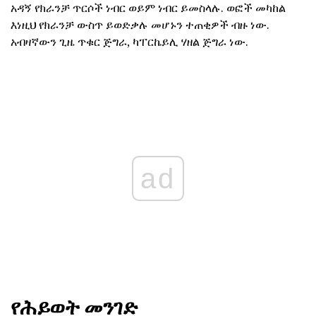
አዳኝ የክራንቻ ጥርሶች ነብር ወይም ነብር ይመስላሉ. ወፎች መካከል
እነዚህ የክራንቻ ውስጥ ይወድቃሉ መሆኑን ተጠቂዎች ብዙ ነው.
አብዛኛውን ጊዜ ጥቁር ጅግራ, ካፐርኬይሊ ሃዘል ጅግራ ነው.
ad
የሕይወት መንገድ