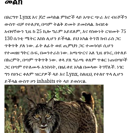
መልክ
በእርግጥ Lynx እና ጆሮ መካከል ምክሮች ላይ አጭር ጭራ እና ብሩሾችን
ውስጥ ብቻ የተለያዩ, በጣም ትልቅ ድመት ይመስላል. ክብደቱ
አብዛኛውን ጊዜ ከ 25 ኪሎ ግራም አይደለም, እና የሰውነት ርዝመት 75
130 ሴንቲ ሜትር እስከ ሊሆን ይችላል. ይህ አካል ትንሽ ክብ ራስ ጋር
ጥቅጥቅ ያለ ነው. ፊት ለፊት ወደ ጢምህን ጋር ተመሳሳይ ሲሆን
የተመዘዘ ግትር ሱፍ, በመንተራስ ነው. አጫጭርና አለ ጊዜ ፀጉር, በተለይ
በክረምት, በጣም ጥቅጥቅ ነው. ቀላ ያለ ግራጫ ቀለም ጥቁር ነጠብጣቦች
ጋር በጣም የተለመዱ እንስሳት, በዘፈቀደ አካል በመላው ትገኛለች. ነገር
ግን የፀጉር ቀለም ዝርያዎች ላይ እና Lynx, ስለዚህ, የተለየ ጥላ ሊሆን
ይችላል ውስጥ ዞን inhabits የት ላይ ይወሰናል.