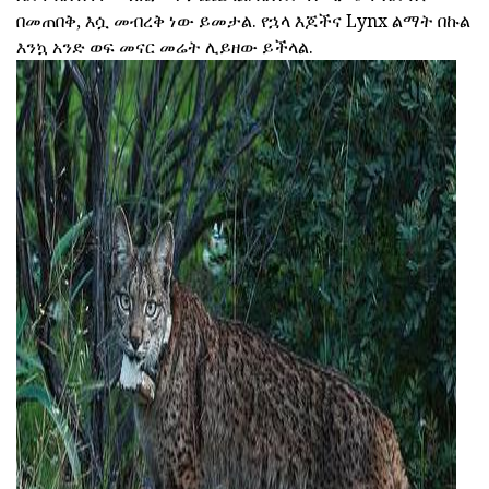
በመጠበቅ, እሷ መብረቅ ነው ይመታል. የኋላ እጆችና Lynx ልማት በኩል
እንኳ አንድ ወፍ መናር መሬት ሊይዘው ይችላል.