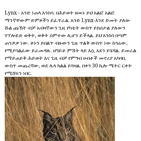
Lynx - አንድ ነጠላ እንስሳ. በሕይወት ዘመኑ ይህ አልፎ አልፎ
ማንኛቸውም ድምጾችን ይፈጥራል. አንድ Lynx-እንደ ድመት ያለው
ሹል ጩኸት ብቻ አብዛኛውን ጊዜ የካቲት ውስጥ ይከሰታል ያለውን
ሃፕሎይድ ወቅት, ወቅት ሰምተው ሊሆን ይችላል. ይህ እንስሳ በጣም
ጠንቃቃ ነው. ቀኑን ይበልጥ ብዙውን ጊዜ ጥልቅ ውስጥ ነው ከጎሬው,
የሚያሳልፈው ይራመዳሉ. ዘግይቶ ምሽት ላይ እሷ አደን ይሄዳል. ይመራል
የማይጠይቅ ሕይወት እና ጊዜ ብቻ የምግብ ሀብቶች መኖሪያ አካባቢ
ውስጥ መጨረሻው, ወደ ሌላ ክልል ይጓዛል. በቀን 30 ኪሎ ሜትር ርቀት
የሚሸፍን ነበር.