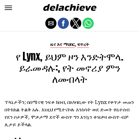
,
ዜና እና ማህበር
ፍጥረት
የ Lynx, ይህም ዞን እንድትሞላ.
ይራመዳሉ:, የት መኖሪያ ምን
ለመብላት
ፕላኔታችን; በሰሜናዊ ንፍቀ ክበብ, በአካባቢው የት Lynx የቀጥታ መጠን
በትክክል ትልቅ አሉ. እነዚህ የሚተናኮሉ እንስሳት ወደ ድመት የቤተሰብ
የደን ቦታዎች, ሞቃታማ ደኖች ውስጥ ግን እንኳን ቀዝቃዛ ውስጥ ብቻ
ሊታይ ይችላል.