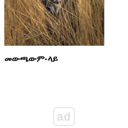
መውጫውም-ላይ
ad