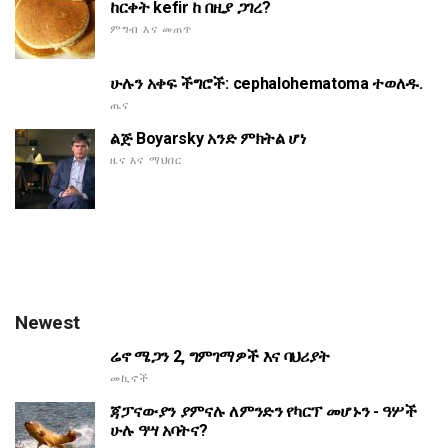
ከርቀት kefir ከ በዚያ ጋገረ?
ምግብ እና መጠጥ
ሁሉን አቀፍ ችግሮች: cephalohematoma ተወለዱ.
ጤና
ልጅ Boyarsky አንድ ምክትል ሆነ
ዜና እና ማህበር
Newest
ሬኖ ሜጋን 2, ግምገማዎች እና ባህሪያት
መኪኖች
ጃፓናውያን ያምናሉ ለምንድን የካርፕ መሆኑን - ዓሦች
ሁሉ ዓሣ አባትና?