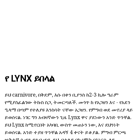
የ LYNX ይበላል
ይህ carnivore, በቅደም, እሱ በቀን ቢያንስ ከ2-3 ኪሎ ግራም
የሚያስፈልገው ትኩስ ስጋ, ትመርጣለች. መጎጥ ከ የአጋዘን እና - የአደን
ዒላማ በጣም የተለያዩ እንስሳት ናቸው አጋዘን. የምግብ ወደ መኖሪያ ላይ
ይወሰናል. ነገር ግን አብዛኛውን ጊዜ Lynx ዋና ያደነውን አንድ ጥንቸል.
ይህ Lynx ከሚኖርበት አካባቢ ውስጥ መጠኑን ነው, እና ደህንነት
ይወሰናል. አንድ ተያዘ ጥንቸል አዳኝ 4 ቀናት ይቆያል. ምግብ ምርጫ
ዝቅተኛ ሲሆን ደንብ ሆኖ, ይህ, በተለይ በክረምት በእነርሱ ላይ