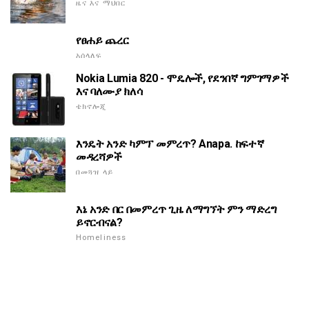
ዜና እና ማህበር
የፀሐይ ጨረር
አሰላለፍ
Nokia Lumia 820 - ሞዴሎች, የደንበኛ ግምገማዎች
እና ባለሙያ ክለሳ
ቴክኖሎጂ
እንዴት አንድ ካምፕ መምረጥ? Anapa. ከፍተኛ
መዳረሻዎች
በመጓዝ ላይ
እኔ አንድ በር በመምረጥ ጊዜ ለማግኘት ምን ማድረግ
ይኖርብናል?
Homeliness