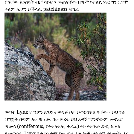
ያላቸው እንስሳት ብቻ ሳይሆን መጠናቸው በጣም የተለየ, ነገር ግን ደግሞ
ቀለም ሊሆን ይችላል, patchiness ዲግሪ.
ወጣት Lynx የሚሆን አንድ ተወዳጅ ቦታ ይወርሰዋል ናቸው - ይህ ጎሬ
ዝግጅት በጣም አመቺ ነው. በመሠረቱ ይህ አዳኝ ማንኛውም መኖሪያ
ጣውላ (coniferous, የተቀላቀሉ, ተራራ) የት የቀጥታ ድብ, ኤልክ
ይመርጣል. Lynx ቦታ ከአቁማዳው ብዙ, ከሌሎች ዝቅተኛ ተክሎች, እና