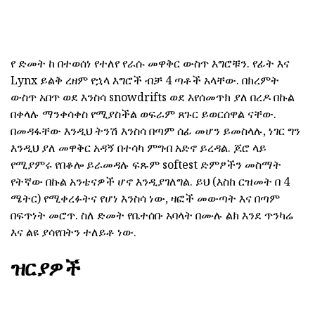
የ ድመት ከ በተወሰነ የተለየ የራሱ መዋቅር ውስጥ እግሮቹን. የፊት እና
Lynx ይልቅ ረዘም የኋላ እግሮች ብቻ 4 ጣቶች አላቸው. በክረምት
ውስጥ አበጥ ወደ እንስሳ snowdrifts ወደ እየሰመጥክ ያለ በረዶ በኩል
በቀላሉ ማንቀሳቀስ የሚያስችል ወፍራም ጸጉር ይወርሰዋል ናቸው.
በመዳፋቸው እንዲህ ትንሽ እንስሳ በጣም ሰፊ መሆን ይመስላሉ, ነገር ግን
እንዲህ ያለ መዋቅር አዳኝ በተሳካ ምግብ አድኖ ይረዳል. ጆሮ ላይ
የሚያምሩ የበቆሎ ይራመዳሉ ፍጹም softest ድምፆችን መስማት
የትኛው በኩል አንቴናዎች ሆኖ እንዲያገለግል. ይህ (እስከ ርዝመት በ 4
ሜትር) የሚቀረፉትና የሆነ እንስሳ ነው, ዛፎች መውጣት እና በጣም
በፍጥነት መሮጥ. ስለ ድመት የቤተሰቡ አባላት በሙሉ ልክ እንደ ጥንካሬ
እና ልዩ ያሳየበትን ተለይቶ ነው.
ዝርያዎች