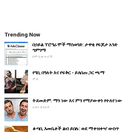
Trending Now
በኃይል ፕሮግራሞች ማስወገድ: ታዋቂ የፍጆታ አንድ
ግምገማ
ኮምፒውተሮች
የግቢ በዓለት እና የፍቅር - ይለበጡ ጋር ጫማ
ሞድ
ትደመድም. ማን ነው እና ምን የማያውቀን የተለየ ነው
ራስን ለእርሻ
ቆጣቢ እመቤቶች ልብ ይበሉ: ወደ ማቀዝቀዣ ውስጥ