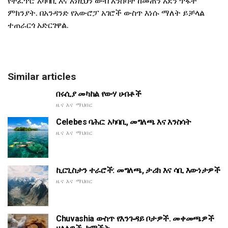
የተፈጥሮ አካባቢ እና እነዚህን ውብ እንስሳት ከመጠን አደን ጥፋት
ምክንያት. በአንዳንድ የአውሮፓ አገሮች ውስጥ እነሱ ማለት ይቻላል
ተጠራርጎ አድርገዋል.
Similar articles
በሩሲያ መካከል የውሃ ሀብቶች
ዜና እና ማህበር
Celebes ባሕር: አካባቢ, መግለጫ እና እንስሳት
ዜና እና ማህበር
ኪርጊስታን ተራሮች: መግለጫ, ታሪክ እና ሳቢ እውነታዎች
ዜና እና ማህበር
Chuvashia ውስጥ የእንጉዳይ ቦታዎች. መቀመጫዎች