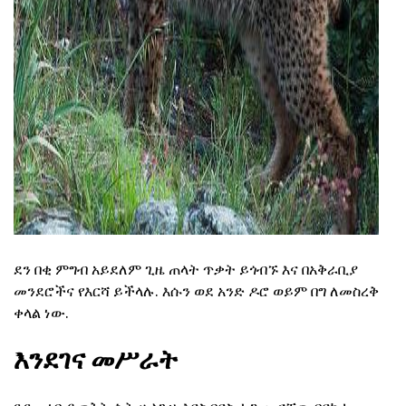
ad
ደን በቂ ምግብ አይደለም ጊዜ ጠላት ጥቃት ይጎብኙ እና በአቅራቢያ
መንደሮችና የእርሻ ይችላሉ. እሱን ወደ አንድ ዶሮ ወይም በግ ለመስረቅ
ቀላል ነው.
እንደገና መሥራት