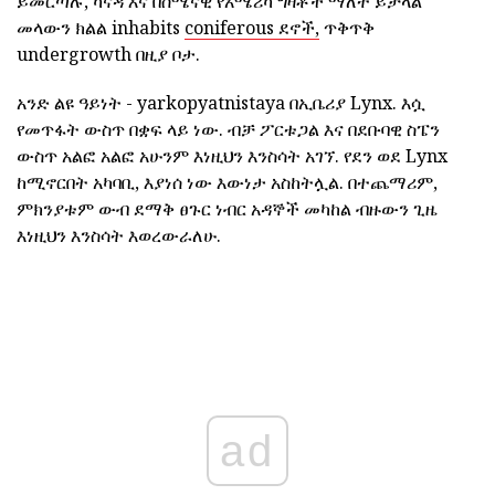
ይመርጣሉ, ካናዳ እና በሰሜናዊ የአሜሪካ ግዛቶች ማለት ይቻላል
መላውን ክልል inhabits
coniferous ደኖች,
ጥቅጥቅ
undergrowth በዚያ ቦታ.
አንድ ልዩ ዓይነት - yarkopyatnistaya በኢቤሪያ Lynx. እሷ
የመጥፋት ውስጥ በቋፍ ላይ ነው. ብቻ ፖርቱጋል እና በደቡባዊ ስፔን
ውስጥ አልፎ አልፎ አሁንም እነዚህን እንስሳት አገኘ. የደን ወደ Lynx
ከሚኖርበት አካባቢ, እያነሰ ነው እውነታ አስከትሏል. በተጨማሪም,
ምክንያቱም ውብ ደማቅ ፀጉር ነብር አዳኞች መካከል ብዙውን ጊዜ
እነዚህን እንስሳት እወረውራለሁ.
ad