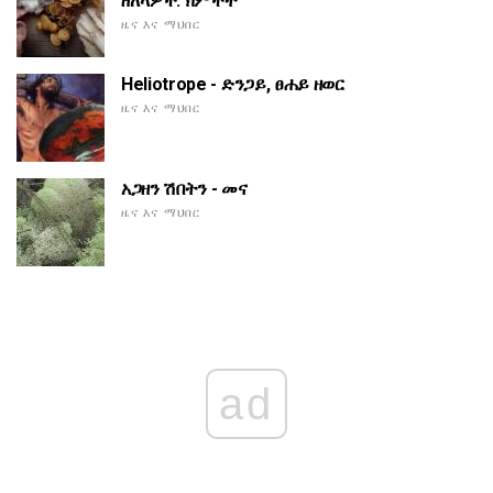
ዘለላዎች. ክምችት
ዜና እና ማህበር
Heliotrope - ድንጋይ, ፀሐይ ዘወር
ዜና እና ማህበር
አጋዘን ሽበትን - መና
ዜና እና ማህበር
ad