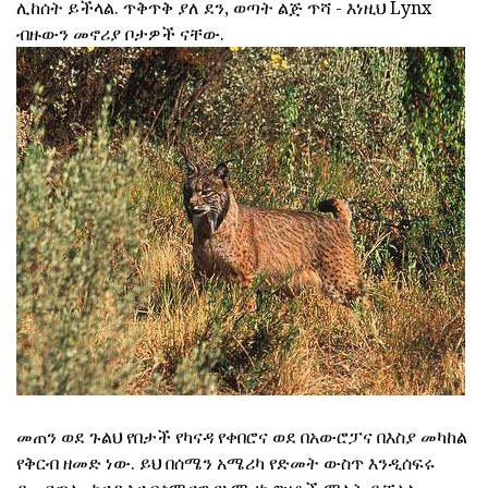
ሊከሰት ይችላል. ጥቅጥቅ ያለ ደን, ወጣት ልጅ ጥሻ - እነዚህ Lynx
ብዙውን መኖሪያ ቦታዎች ናቸው.
መጠን ወደ ጉልህ የበታች የካናዳ የቀበሮና ወደ በአውሮፓና በእስያ መካከል
የቅርብ ዘመድ ነው. ይህ በሰሜን አሜሪካ የድመት ውስጥ እንዲሰፍሩ