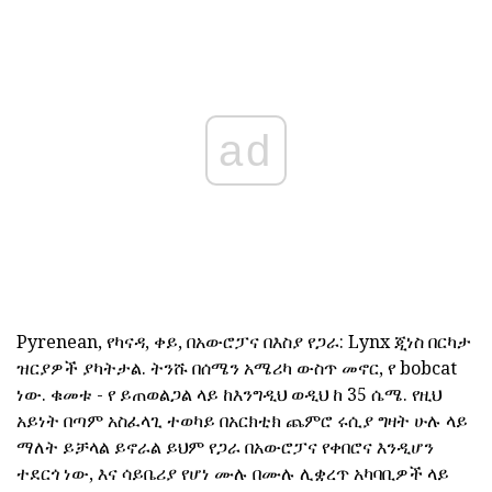
ad
Pyrenean, የካናዳ, ቀይ, በአውሮፓና በእስያ የጋራ: Lynx ጂነስ በርካታ
ዝርያዎች ያካትታል. ትንሹ በሰሜን አሜሪካ ውስጥ መኖር, የ bobcat
ነው. ቁመቱ - የ ይጠወልጋል ላይ ከእንግዲህ ወዲህ ከ 35 ሴሜ. የዚህ
አይነት በጣም አስፈላጊ ተወካይ በአርክቲክ ጨምሮ ሩሲያ ግዛት ሁሉ ላይ
ማለት ይቻላል ይኖራል ይህም የጋራ በአውሮፓና የቀበሮና እንዲሆን
ተደርጎ ነው, እና ሳይቤሪያ የሆነ ሙሉ በሙሉ ሊቋረጥ አካባቢዎች ላይ