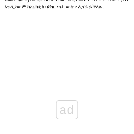
እንዲያውም ከአርክቲክ ባሻገር ጫካ ውስጥ ሊገኙ ይችላሉ.
ad