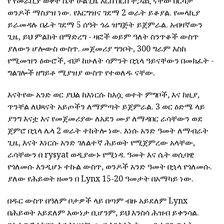
የ የመራቢያ ወቅት ሴት ሁልጊዜ እርስ በርስ ተጋጪ ናቸው በርካታ
ወንዶች ማስያዝ ነው. የእርግዝና ገደማ 2 ወራት ይቆያል. የመላኪያ
ይራመዳሉ በፊት ገደማ 5 ሰዓት ጎሬ ዝግጅት ይጀምራል. አብዛኛውን
ጊዜ, ይህ ምልክት በማድረግ - ዛፎች ወይም ዓለት ስንጥቆች ውስጥ
ያለውን ሆሎውስ ውስጥ. መጀመሪያ ግንቦት, 300 ግራም እስከ
የሚመዝን ዕውሮች, ብቻ ከሁለት ሳምንት በኋላ ዓይናቸውን በመክፈት -
ግልገሎች ዘግይቶ ሚያዝያ ውስጥ የተወለዱ ናቸው.
እናትየው አንድ ወር ያህል ከእነርሱ ከእሷ ወተት ምግቦች, እና ከዚያ,
ጥንቸል ለህጻናት አይጦችን ለማምጣት ይጀምራል. 3 ወር ዕድሜ ላይ
ያንግ እናቷ እና የመጀመሪያው ለአደን ሙያ ለማዳበር ራሳቸውን ወደ
ጀምሮ በኋላ ሌላ 2 ወራት ተከትሎ ነው. እነሱ አንድ ዓመት ለማብራት
ጊዜ, እናት እነርሱ አንድ ገለልተኛ ሕይወት የሚጀምረው አላቸው,
ራሳቸውን በ rysyat ወዲያውኑ የሚነዳ. ዓመት እና ሴት ወሲባዊ
የጎለመሱ እንዲሆኑ ተኩል ውስጥ, ወንዶች አንድ ዓመት በኋላ የጎለመሱ.
ያለው የሕይወት ዘመን በ Lynx 15-20 ዓመታት በአማካይ ነው.
በዱር ውስጥ በዓለም ቦታዎች ላይ በጣም ብዙ አይደለም Lynx
በሕይወት አይደለም እውነታ ቢሆንም, ይህ እንስሳ ሕዝብ ይቀንሳል.