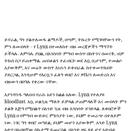
ይኖራል, ግን ያልተለመዱ ልማዶች, በጣም, ትኩረት የሚገባቸውን የት,
ምን ለመብላት - የ Lynx በተመለከተ ብዙ መረጃዎችን ማግኘት
ይችላሉ. ለምሳሌ ያህል, በእንስሳት ምግብ ውስጥ በክትንና በመናቅ, ብቻ
ትኩስ ስጋ ይጠቀማል. ጠብቆልን ተፈብርኮ ወደ እሷ ቢሆንም, ተመልሶ
አያውቅም, እና መሬት ውስጥ እነሱን ይቀብራል. ከተቀመጥኩበት
ያደርጋል, እንዲሁም የእርሷን ፈለግ ቀበሮ እና ዎቨሪን ለመድረስ እና
ብዙውን በበዓሉ የቀረው ናቸው.
እያንዳንዱ ግለሰብ የራሱ አደን ክልል አለው. Lynx የተለያዩ
bloodlust. እሷ ሁልጊዜ ማለት ይቻላል ታጠምዳለች እና መብላት ምን
ይልቅ እጅግ የሚበልጥ በአንድ ጊዜ ብዙ እንስሳት ይገድላል. ለቀበሮዎች
Lynx በ የምግብ ውድድር ምክንያት ነው, ይህም ተመራጭ በተለይም
ነው. ነገር ግን ቀበሮ መግደል, ይህም መሆን አያውቅም. አንድ Lynx
አድኖ በአብዛኛው ስኬታማ ይጨርሳል. በአንድ ዛፍ ላይ ሆኖ አድብቶ