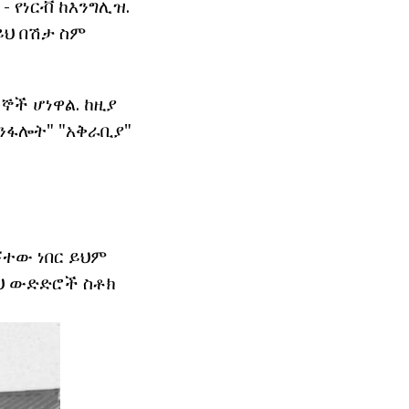
- የነርቭ ከእንግሊዝ.
ይህ በሽታ ስም
ተኞች ሆነዋል. ከዚያ
እንፋሎት" "አቅራቢያ"
ኝተው ነበር ይህም
ዚህ ውድድሮች ስቶክ