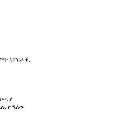
ረምት ስፖርቶች,
ው. የ
ላሉ. የሚለው