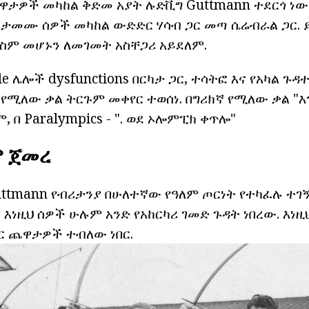
ጨዋታዎች መካከል ቅድመ አያት ሉድቪግ Guttmann ተደርጎ ነው 
ታመሙ ሰዎች መካከል ውድድር ሃሳብ ጋር መጣ ሴሬብራል ጋር. 
 ስም መሆኑን ለመገመት አስቸጋሪ አይደለም.
le ሌሎች dysfunctions በርካታ ጋር, ተሳትፎ እና የአካል ጉዳ
 የሚለው ቃል ትርጉም መቀየር ተወሰነ. በግሪክኛ የሚለው ቃል "
 በ Paralympics - ". ወደ ኦሎምፒክ ቀጥሎ"
ም ጀመረ
uttmann የብሪታንያ በሁለተኛው የዓለም ጦርነት የተካፈሉ ተገ
. እነዚህ ሰዎች ሁሉም አንድ የአከርካሪ ገመድ ጉዳት ነበረው. እነ
በር ጨዋታዎች ተብለው ነበር.