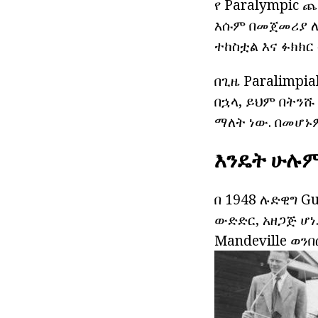
የ Paralympic 
እሱም በመጀመሪያ ለ
ተከስቷል እና ፉክክር
በጊዜ Paralimpia
በኋላ, ይህም በትንሹ
ማለት ነው. በመሆኑም,
እንዴት ሁሉ
በ 1948 ሉድዊግ G
ውድድር, አዘጋጅ ሆነ
Mandeville ወን