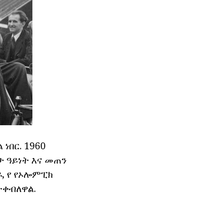
ነበር. 1960
 ዓይነት እና መጠን
, የ የኦሎምፒክ
ተቀብለዋል.