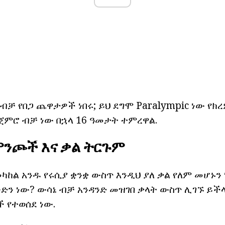
ብቻ የበጋ ጨዋታዎች ነበሩ; ይህ ደግሞ Paralympic ነው የክ
ጀምሮ ብቻ ነው በኋላ 16 ዓመታት ተምረዋል.
ንጮች እና ቃል ትርጉም
ካከል አንዱ የሩሲያ ቋንቋ ውስጥ እንዲህ ያለ ቃል የለም መሆኑን ነ
ንድን ነው? ውሳኔ ብቻ አንዳንድ መዝገበ ቃላት ውስጥ ሊገኙ ይች
 የተወሰደ ነው.