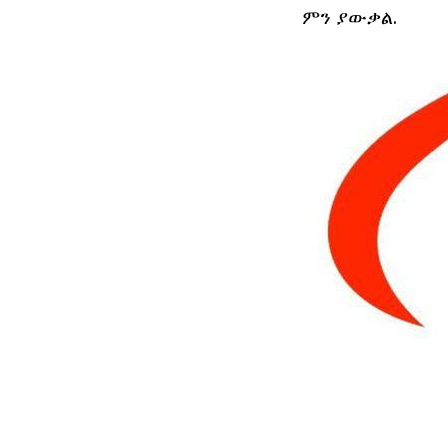
ምን ያውቃል.