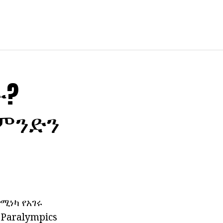
ው?
 ምንድን
ሚነካ የአገሩ
Paralympics