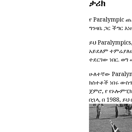
ታሪክ
የ Paralympic 
ግንዛቤ ጋር ችግር እ
ይህ Paralympic
አይደለም ተምሬያለሁ
ተደርገው ነበር. ወ
ሁለተኛው Paralym
ክስተቶች ነበሩ ውስጥ
ጀምሮ, የ የኦሎምፒክ
በኋላ, በ 1988, ይ