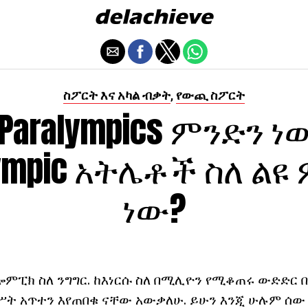
ስፖርት እና አካል ብቃት
የውጪ ስፖርት
,
 Paralympics ምንድን ነ
lympic አትሌቶች ስለ ልዩ
ነው?
ምፒክ ስለ ንግግር. ከእነርሱ ስለ በሚሊዮን የሚቆጠሩ ውድድር በ
ሥት አጥተን እየጠበቁ ናቸው አውቃለሁ. ይሁን እንጂ ሁሉም ሰው 