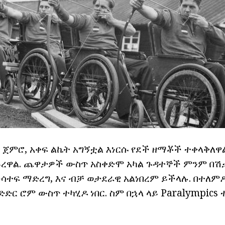
ር ጀምሮ, አቀፍ ልኬት አግኝቷል እነርሱ የደች ዘማቾች ተቀላቅለዋል 
ይረዋል. ጨዋታዎች ውስጥ አስቀድሞ አካል ጉዳተኞች ምንም በሽታ
ለመሳተፍ ማድረግ, እና ብቻ ወታደራዊ አልነበረም ይችላሉ. በተለምዶ
ር ሮም ውስጥ ተካሂዶ ነበር. ስም በኋላ ላይ Paralympics 