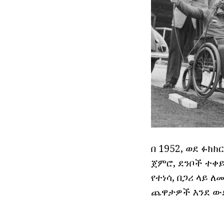
በ 1952, ወደ ፉክክ
ጀምሮ, ደንቦች ተቀ
የተነሳ, በጋሪ ላይ 
ጨዋታዎች እንደ ውድድ