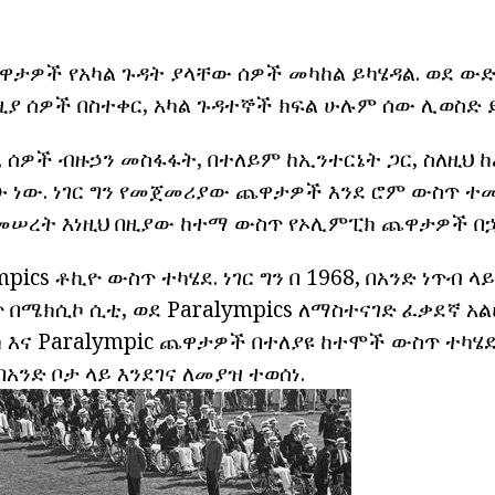
ጨዋታዎች የአካል ጉዳት ያላቸው ሰዎች መካከል ይካሄዳል. ወደ ውድድ
ነዚያ ሰዎች በስተቀር, አካል ጉዳተኞች ክፍል ሁሉም ሰው ሊወስድ 
s, ሰዎች ብዙኃን መስፋፋት, በተለይም ከኢንተርኔት ጋር, ስለዚህ 
 ነው. ነገር ግን የመጀመሪያው ጨዋታዎች እንደ ሮም ውስጥ ተመ
ግ መሠረት እነዚህ በዚያው ከተማ ውስጥ የኦሊምፒክ ጨዋታዎች በኋ
pics ቶኪዮ ውስጥ ተካሄደ. ነገር ግን በ 1968, በአንድ ነጥብ 
 በሜክሲኮ ሲቲ, ወደ Paralympics ለማስተናገድ ፈቃደኛ አል
 እና Paralympic ጨዋታዎች በተለያዩ ከተሞች ውስጥ ተካሄደ
ህ በአንድ ቦታ ላይ እንደገና ለመያዝ ተወሰነ.