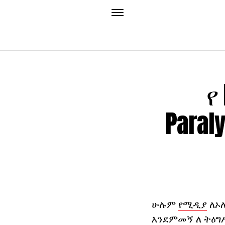
የ
Para
ሁሉም
የሚዲያ
ለኦሎ
እንደምመኝ ለ ትዕግ