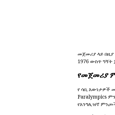
መጀመሪያ ላይ በዚያ 
1976 ውስጥ ግኝት 
የመጀመሪያ ም
የ ሳቢ እውነታዎች መ
Paralympics ም
የእንግሊዝኛ ምንጮች