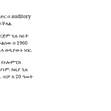
ር በ auditory
ይችላል.
ከረጅም ጊዜ በፊት
ልሰው በ 1960
ላ ወዲያውኑ ነበር.
ላይ የኦሎምፒክ
ሆነም. ከዚያ ጊዜ
. ብቻ ከ 20 ዓመት