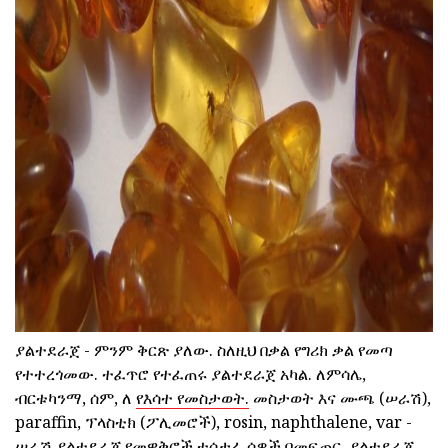
ad
ያልተደራጀ - ምንም ቅርጽ ያለው. ስለዚህ በቃል የግሪክ ቃል የመጣ
የተተረጎመው. ተፈጥሮ የተፈጠሩ ያልተደራጀ አካል. ለምሳሌ,
ብርቱካንማ, ሰም, ለ
የእሳተ የመስታወት.
መስታወት እና ሙጫ (ሠራሽ),
paraffin, ፕላስቲክ (ፖሊመሮች), rosin, naphthalene, var -
ሠራሽ ያልተደራጀ የመዋቅሮች ተሳታፊ ሰዎች በመፍጠር. ያልተደራጀ