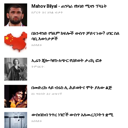
Mahov Bilyal - ጠንካራ የከባድ ሚዛን ፕላኔት
ስፖርት እና አካል ብቃት
በአንዳንድ የዓለም ክፍሎች ውስጥ ቻይና ነው? ሀገር ስለ
ሳቢ እውነታዎች
አሰላለፍ
ኢሬን ጂሎ-ካየስ-አጭር የህይወት ታሪክ, ፎቶ
ትምህርት:
በመድረኩ ላይ ብሩስ ሊ ሕይወትና ሞት ያለው ልጅ
ስነ ጥበባት እና መዝናኛ
ውስብስብ ንጥረ ነገሮች ውስጥ አለመረጋጋትን ቋሚ
አሰላለፍ