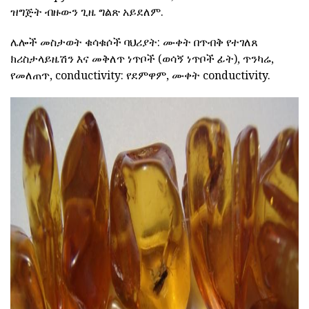
ዝግጅት ብዙውን ጊዜ ግልጽ አይደለም.
ሌሎች መስታወት ቁሳቁሶች ባህሪያት: ሙቀት በጥብቅ የተገለጸ
ክሪስታላይዜሽን እና መቅለጥ ነጥቦች (ወሳኝ ነጥቦች ፊት), ጥንካሬ,
የመለጠጥ, conductivity: የደምዋም, ሙቀት conductivity.