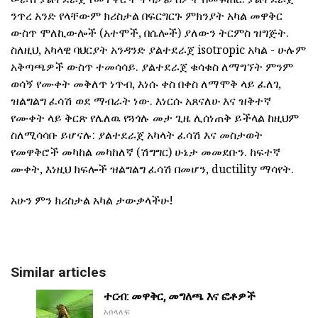
ንጥረ አንድ የላቸውም ክሪስታል በፍርግርጉ ምክንያት አካል መዋቅር
ውስጥ ሞለኪውሎች (አተሞች, በሴሎች) ያለውን ትርምስ ዝግጅት.
ስለዚህ, አካላዊ ባህርያት አንዳንድ ያልተደራጀ isotropic አካል - ሁሉም
አቅጣጫዎች ውስጥ ተመሳሳይ. ያልተደራጀ ቁሳቁስ ለማግኘት ምንም
ወሳኝ የሙቀት መቅለጥ ነጥብ, እነሱ ቀስ በቀስ ለማሞቅ ላይ ፈለገ,
ዝልግልግ ፈሳሽ ወደ ማብራት ነው. እነርሱ አጸናለሁ እና ዝቅተኛ
የሙቀት ላይ ቅርጽ የሌለዉ የጓጎሉ መታ ጊዜ ሊሰነጠቅ ይችላል ከዚህም
ስለሚሳሳቡ ይሆናሉ: ያልተደራጀ አካላት ፈሳሽ እና መስታወት
የመዋቅሮች መካከል መካከለኛ (ሽግግር) ሁኔታ መመደቡን. ከፍተኛ
ሙቀት, እነዚህ ክፍሎች ዝልግልግ ፈሳሽ በመሆን, ductility ማሳየት.
አሁን ምን ክሪስታል አካል ታውቃላችሁ!
Similar articles
ተርብ: መዋቅር, መግለጫ እና ፎቶዎች
አሰላለፍ