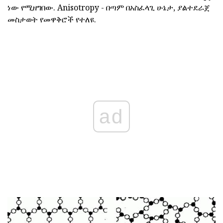
ነው የሚዘግበው. Anisotropy - በጣም በአስፈላጊ ሁኔታ, ያልተደራጀ
መስታወት የመዋቅሮች የተለዩ.
ad