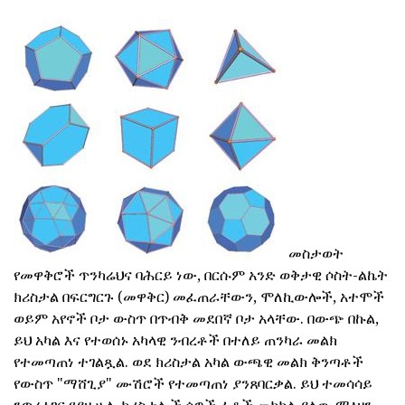
መስታወት
የመዋቅሮች ጥንካሬህና ባሕርይ ነው, በርሱም አንድ ወቅታዊ ሶስት-ልኬት
ክሪስታል በፍርግርጉ (መዋቅር) መፈጠራቸውን, ሞለኪውሎች, አተሞች
ወይም አየኖች ቦታ ውስጥ በጥብቅ መደበኛ ቦታ አላቸው. በውጭ በኩል,
ይህ አካል እና የተወሰኑ አካላዊ ንብረቶች በተለይ ጠንካራ መልክ
የተመጣጠነ ተገልጿል. ወደ ክሪስታል አካል ውጫዊ መልክ ቅንጣቶች
የውስጥ "ማሸጊያ" ሙሽሮች የተመጣጠነ ያንጸባርቃል. ይህ ተመሳሳይ