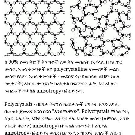
ከ 90% የመዋቅሮች ቅንጣቶች እውቅና መሰጠት ይቻላል. በተፈጥሮ
ውስጥ, ነጠላ ቅንጣቶች እና polycrystalline ናሙናዎች መልክ
ውስጥ የለም. ነጠላ ቅንጣቶች - መደበኛ ጎነ-ይወከላሉ ይህም ነጠላ,
ገጽታዎች; እነርሱ ቀጣይነት ክሪስታል በፍርግርጉ ፊት, እና አካላዊ
ንብረቶች መካከል anisotropy ባሕርይ ነው.
Polycrystals - በርካታ ትናንሽ ክሪስታሎች ያካተተ አንድ አካል,
በመጠኑ ጀመረና እርስ በርስ "እንደሚዋሃድ". Polycrystals ማዕድናት,
ስኳር, አለቶች, አሸዋ ናቸው. እንዲህ ያሉ አካላት ውስጥ (ለምሳሌ, አንድ
የብረት ቁራጭ) anisotropy በተናጠል የሰውነት ክሪስታል
anisotropy ባሕርይ የተወሰደ ቢሆንም, ምክንያት አባሎች የነሲብ