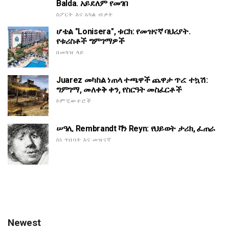
Balda. አይደለም የመገበ
ስፖርት እና አካል ብቃት
ሆቴል "Lonisera", ቱርክ: የመዝናኛ ባህሪያት.
የቱሪስቶች ግምገማዎች
በመጓዝ ላይ
Juarez መካከል ነጠላ ተጫዋች ጨዋታ ጥሪ: ተኳሽ:
ግምገማ, መለቀቅ ቀን, የስርዓት መስፈርቶች
ኮምፒውተሮች
ሠዓሊ Rembrandt ቫን Reyn: የህይወት ታሪክ, ፈጠራ
ስነ ጥበባት እና መዝናኛ
Newest