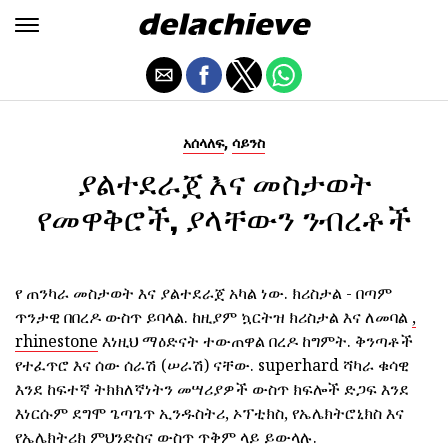
,
አሰላለፍ
ሳይንስ
ያልተደራጀ እና መስታወት
የመዋቅሮች, ያላቸውን ንብረቶች
የ ጠንካራ መስታወት እና ያልተደራጀ አካል ነው. ክሪስታል - በጣም
ጥንታዊ በበረዶ ውስጥ ይባላል. ከዚያም ኳርትዝ ክሪስታል እና ለመባል
,
rhinestone
እነዚህ ማዕድናት ተውጠዋል በረዶ ከግምት. ቅንጣቶች
የተፈጥሮ እና ሰው ሰራሽ (ሠራሽ) ናቸው. superhard ሻካራ ቁሳዊ
እንደ ከፍተኛ ትክክለኛነትን መሣሪያዎች ውስጥ ክፍሎች ድጋፍ እንደ
እነርሱም ደግሞ ጌጣጌጥ ኢንዱስትሪ, ኦፕቲክስ, የኤሌክትሮኒክስ እና
የኤሌክትሪክ ምህንድስና ውስጥ ጥቅም ላይ ይውላሉ.