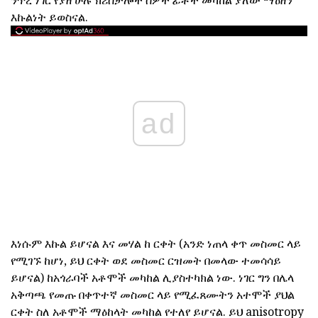
ንጥረ ነገር የያዘ ሁሉ ክሪስታሎች ሰዎች ፊቶች መካከል ያለው ማዕዘን
እኩልነት ይወስናል.
ad
እነሱም እኩል ይሆናል እና መሃል ከ ርቀት (አንድ ነጠላ ቀጥ መስመር ላይ
የሚገኙ ከሆነ, ይህ ርቀት ወደ መስመር ርዝመት በመላው ተመሳሳይ
ይሆናል) ከአጎራባች አቶሞች መካከል ሊያስተካክል ነው. ነገር ግን በሌላ
አቅጣጫ የመጡ በቀጥተኛ መስመር ላይ የሚፈጸሙትን አተሞች ያህል
ርቀት ስለ አቶሞች ማዕከላት መካከል የተለየ ይሆናል. ይህ anisotropy