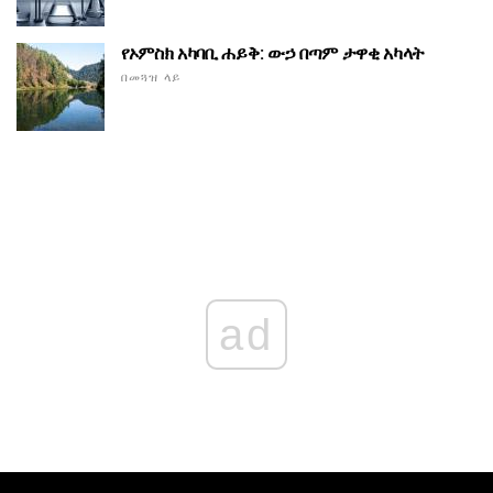
የኦምስክ አካባቢ ሐይቅ: ውኃ በጣም ታዋቂ አካላት
በመጓዝ ላይ
ad