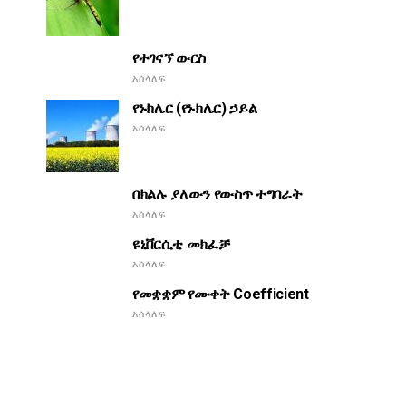
የተገናኘ ውርስ
አሰላለፍ
የኑክሌር (የኑክሌር) ኃይል
አሰላለፍ
በክልሉ ያለውን የውስጥ ተግባራት
አሰላለፍ
ዩኒቨርሲቲ መክፈቻ
አሰላለፍ
የመቋቋም የሙቀት Coefficient
አሰላለፍ