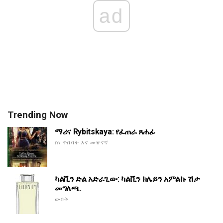
ad
Trending Now
ማሪና Rybitskaya: የፈጠራ ጸሐፊ
ስነ ጥበባት እና መዝናኛ
ካልቪን ድል አድራጊው: ካልቪን ክሌይን አምልኩ ሽታ
መግለጫ.
ውበት