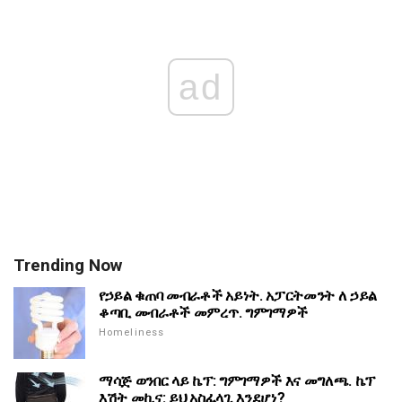
ad
Trending Now
የኃይል ቁጠባ መብራቶች አይነት. አፓርትመንት ለ ኃይል
ቆጣቢ መብራቶች መምረጥ. ግምገማዎች
Homeliness
ማሳጅ ወንበር ላይ ኬፕ: ግምገማዎች እና መግለጫ. ኬፕ
እሽት መኪና: ይህ አስፈላጊ እንደሆነ?