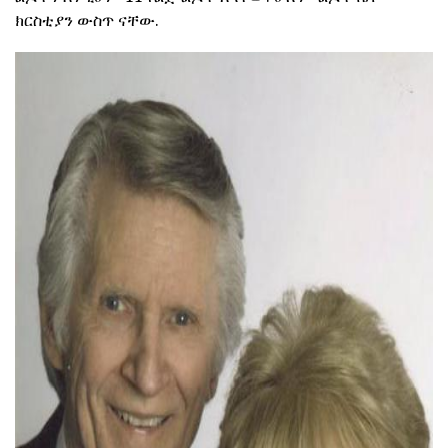
ክርስቲያን ውስጥ ናቸው.