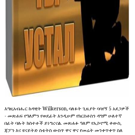
ad
እግዚአብሔር ከዳዊት Wilkerson, ባለፉት ጊዜያት ባሳየኝ 5 አደጋዎች
- መጽሐፍ የዓለምን የወደፊት እንዲሁም የክርስቶስን ዳግም ሁለተኛ
በፊት ባሉት ክስተቶች ይነግረናል. መጽሐፉ ዓለም የኢኮኖሚ ቀውስ,
ጃፓን እና ዩናይትድ ስቴትስ ውስጥ ዋና ዋና የመሬት መንቀጥቀጥ ስለ