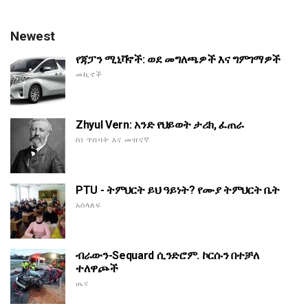
Newest
የጃፓን ሚኒቫኖች: ወደ መግለጫዎች እና ግምገማዎች
መኪኖች
Zhyul Vern: አንድ የህይወት ታሪክ, ፈጠራ
ስነ ጥበባት እና መዝናኛ
PTU - ትምህርት ይህ ዓይነት? የሙያ ትምህርት ቤት
አሰላለፍ
ብራውን-Sequard ሲንድሮም. ኮርሱን በተቻለ
ተለዋጮች
ጤና