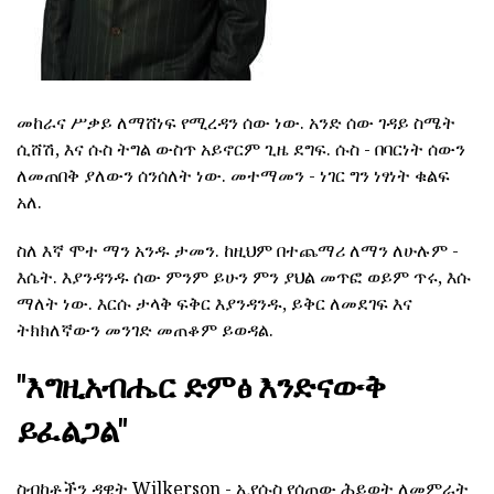
መከራና ሥቃይ ለማሸነፍ የሚረዳን ሰው ነው. አንድ ሰው ገዳይ ስሜት
ሲሸሽ, እና ሱስ ትግል ውስጥ አይኖርም ጊዜ ደግፍ. ሱስ - በባርነት ሰውን
ለመጠበቅ ያለውን ሰንሰለት ነው. መተማመን - ነገር ግን ነፃነት ቁልፍ
አለ.
ስለ እኛ ሞተ ማን አንዱ ታመን. ከዚህም በተጨማሪ ለማን ለሁሉም -
እሴት. እያንዳንዱ ሰው ምንም ይሁን ምን ያህል መጥፎ ወይም ጥሩ, እሱ
ማለት ነው. እርሱ ታላቅ ፍቅር እያንዳንዱ, ይቅር ለመደገፍ እና
ትክክለኛውን መንገድ መጠቆም ይወዳል.
"እግዚአብሔር ድምፅ እንድናውቅ
ይፈልጋል"
ስብከቶችን ዳዊት Wilkerson - ኢየሱስ የሰጠው ሕይወት ለመምራት