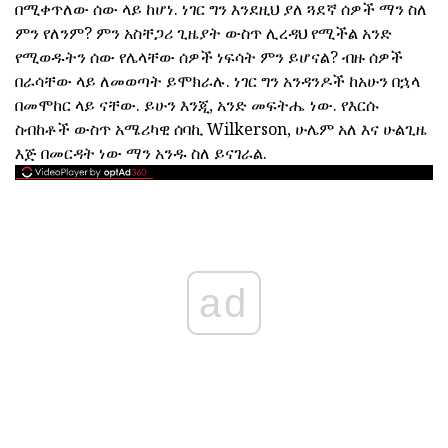
በሚቀጥለው ሰው ላይ ከሆነ. ነገር ግን እንደዚህ ያለ ጓደኛ ሰዎች ማን ስለ
ምን የለንም? ምን አስቸጋሪ ጊዜያት ውስጥ ሊረዳህ የሚችል አንድ
የሚወዱትን ሰው የሌላቸው ሰዎች ነፍሳት ምን ይሆናል? ብዙ ሰዎች
በራሳቸው ላይ ለመወጣት ይሞክራሉ. ነገር ግን አንዳንዶች ከአሁን በኋላ
በመሞከር ላይ ናቸው. ይሁን እንጂ, አንድ መፍትሔ ነው. የእርሱ
ስብከቶች ውስጥ አሜሪካዊ ሰባኪ Wilkerson, ሁሌም አለ እና ሁልጊዜ
እጅ በመርዳት ነው ማን አንዱ ስለ ይናገራል.
ad