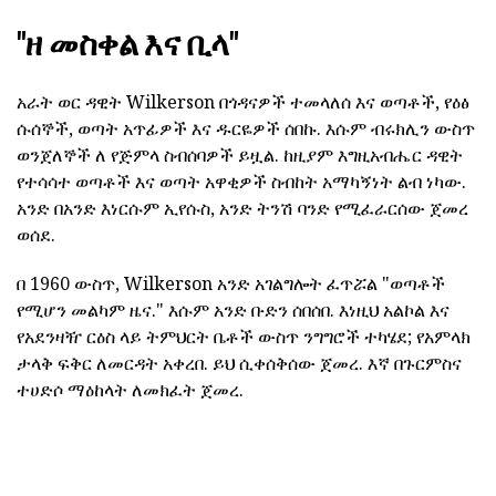
"ዘ መስቀል እና ቢላ"
አራት ወር ዳዊት Wilkerson በጎዳናዎች ተመላለሰ እና ወጣቶች, የዕፅ
ሱሰኞች, ወጣት አጥፊዎች እና ዱርዬዎች ሰበኩ. እሱም ብሩክሊን ውስጥ
ወንጀለኞች ለ የጅምላ ስብሰባዎች ይዟል. ከዚያም እግዚአብሔር ዳዊት
የተሳሳተ ወጣቶች እና ወጣት አዋቂዎች ስብከት አማካኝነት ልብ ነካው.
አንድ በአንድ እነርሱም ኢየሱስ, አንድ ትንሽ ባንድ የሚፈራርሰው ጀመረ
ወሰደ.
በ 1960 ውስጥ, Wilkerson አንድ አገልግሎት ፈጥሯል "ወጣቶች
የሚሆን መልካም ዜና." እሱም አንድ ቡድን ሰበሰበ. እነዚህ አልኮል እና
የአደንዛዥ ርዕስ ላይ ትምህርት ቤቶች ውስጥ ንግግሮች ተካሄደ; የአምላክ
ታላቅ ፍቅር ለመርዳት አቀረበ. ይህ ሲቀሰቅሰው ጀመረ. እኛ በጉርምስና
ተሀድሶ ማዕከላት ለመክፈት ጀመረ.