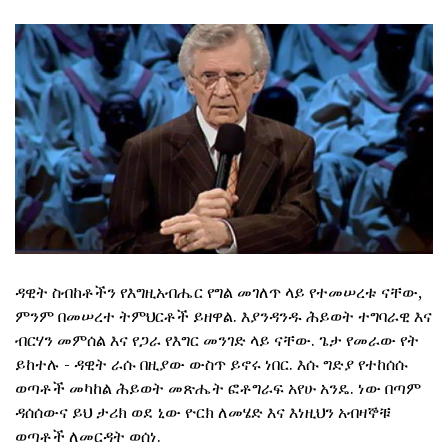
ዳዊት ስብከቶችን የእግዚአብሔር የግል መገለጥ ላይ የተመሠረቱ ናቸው,
ምንም በመሠረተ ትምህርቶች ይዘዋል. እያንዳንዱ ሕይወት ተግባራዊ እና
ብርሃን መምሰል እና የጋራ የእግር መንገድ ላይ ናቸው. ጌታ የመራው የት
ይከተሉ - ዳዊት ራሱ በዚያው ውስጥ ይኖሩ ነበር. እሱ ግድያ የተከሰሱ
ወጣቶች መካከል ሕይወት መጽሔት ፎቶግራፍ አየሁ አንዴ. ነው በጣም
ዳሰሰውና ይህ ታሪክ ወደ ኒው ዮርክ ለመሄድ እና እነዚህን አብዛኞቹ
ወጣቶች ለመርዳት ወሰነ.