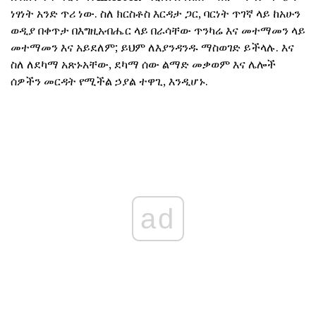
ነፃነት አንድ ጥሪ ነው. ስለ ክርስቶስ እርዳታ ጋር, ባርነት ጥገኛ ላይ ከአሁን
ወዲያ በቀጥታ በእግዚአብሔር ላይ በራሳቸው ጥንካሬ እና መተማመን ላይ
መተማመን እና አይደለም; ይህም ለእያንዳንዱ ማስወገድ ይችላሉ. እና
ስለ ለደካማ አጽኑአቸው, ደካማ ሰው ልማድ መቃወም እና ሌሎች
ሰዎችን መርዳት የሚችል ኃያል ተዋጊ, እንዲሆኑ.
ad