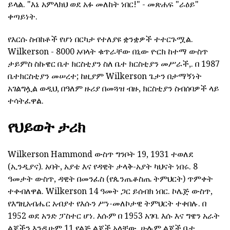
ይላል. "እኔ አምላክህ ወደ አፉ መለከት ነበር!" - መጽሐፍ "ራዕይ"
ቀጣይነት.
የእርሱ ስብከቶች የሆነ በርካታ የተለያዩ ቋንቋዎች ተተርጉሟል.
Wilkerson - 8000 አባላት ቁጥራቸው በኒው ዮርክ ከተማ ውስጥ
ታይምስ ስኩዌር ቤተ ክርስቲያን ስለ ቤተ ክርስቲያን መሥራች,. በ 1987
ቤተክርስቲያን መሠረተ; ከዚያም Wilkerson ጌታን በታማኝነት
አገልግሏል ወዲህ, በዓለም ዙሪያ በመጓዝ ብዙ, ክርስቲያን ስብሰባዎች ላይ
ተሳትፈዋል.
የህይወት ታሪክ
Wilkerson Hammond ውስጥ ግንቦት 19, 1931 ተወለደ
(ኢንዲያና). አባት, አያቴ እና የዳዊት ታላቅ-አያት ካህናት ነበሩ. 8
ዓመታት ውስጥ, ዳዊት በመንፈስ (የጴንጤቆስጤ ትምህርት) ጥምቀት
ተቀብለዋል. Wilkerson 14 ዓመት ጋር ይሰብክ ነበር. ኮሌጅ ውስጥ,
የእግዚአብሔር አብያተ የእሱን ሥነ-መለኮታዊ ትምህርት ተቀበሉ. በ
1952 ወደ አንድ ፓስተር ሆነ. እሱም በ 1953 አገባ. እሱ እና ግዌን አራት
ልጆችን እንዲሁም 11 የልጅ ልጆች አላቸው. ሁሉም ልጆች ቤተ