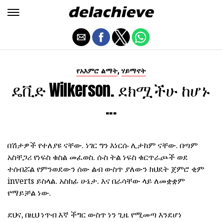
,
የአእምሮ ልማት
ሃይማኖት
ዴቪድ Wilkerson. ደክሟችሁ ከሆኑ
...
በሽታዎች የተለያዩ ናቸው. ነገር ግን እነርሱ ሊታከም ናቸው. በጣም
አስቸጋሪ የነፍስ ቁስል መፈወስ. ሱስ ትል ነፍስ ቁርጥራጮች ወደ
ተሰብሯል የምንወደውን ሰው ልብ ውስጥ ያለውን ክህደት ጀምሮ ቂም
inverts ይስላል. አስከፊ ሁኔታ. እና በራሳቸው ላይ ለመቋቋም
የማይቻል ነው.
ደህና, በዚህ ነጥብ እኛ ችግር ውስጥ ነን ጊዜ የሚመጣ እንደሆነ