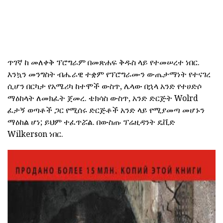
ጥገኛ ከ መለቀቅ ፕሮግራም በመጽሐፍ ቅዱስ ላይ የተመሠረተ ነበር.
እንኳን መንግስት ብሔራዊ ተቋም የፕሮግራሙን ውጤታማነት የተናገረ
ሲሆን በርካታ የአሜሪካ ከተሞች ውስጥ, ሌላው በኋላ አንድ የተሀድሶ
ማዕከላት ለመክፈት ጀመረ. ቴክሳስ ውስጥ, አንድ ድርጅት Wolrd
ፈታኝ ወጣቶች ጋር የሚሰሩ ድርጅቶች አንድ ላይ የሚያመጣ መሆኑን
ማዕከል ሆነ; ይህም ተፈጥሯል. በውስጡ ፕሬዚዳንት ዴቪድ
Wilkerson ነበር.