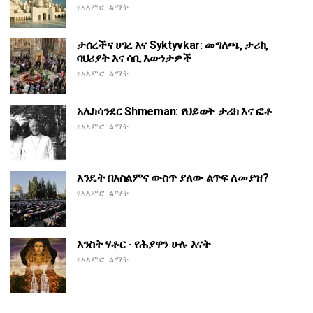
የአእምሮ ልማት
ታሰረችና ሀገረ እና Syktyvkar: መግለጫ, ታሪክ,
ባህሪያት እና ሳቢ እውነታዎች
የአእምሮ ልማት
አሌክሳንደር Shmeman: የህይወት ታሪክ እና ፎቶ
የአእምሮ ልማት
እንዴት በእስልምና ውስጥ ያለው ልጥፍ ለመያዝ?
የአእምሮ ልማት
እንስት ሃቶር - የሕያዋን ሁሉ እናት
የአእምሮ ልማት