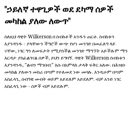
"ኃይለኛ ተዋጊዎች ወደ ደካማ ሰዎች
መካከል ያለው ለውጥ"
ስለዚህ ዳዊት Wilkerson በ ስብከቶች አንዱን ጠርቶ. ስብከቱን
እያንዳንዱ - ያላቸውን ችግሮች ውጭ የሆነ መንገድ በመፈለግ ላይ
ናቸው, ነገር ግን ለመፍታት የሚያስችል መንገድ ማግኘት አይችሉም ማን
እርዳታ ያስፈልገናል ሰዎች, ይህን ይግባኝ. ዳዊት Wilkerson ስብከቱን
እያንዳንዱ, "ልብን ማንበብ:" እሱ በአምላክ ታላቅ ፍቅር አለው. በሕዝቡ
መካከል ያለውን መከራ በጣም የተለመደ ነው መባሉ. እንዲሁም በጣም
አስፈላጊ, ሰብዓዊ መብት ወይም አይደለም አይደለም. ብቻ አንድ ነገር
አስፈላጊ ነው - ሰዎች ብቻ አይደሉም.