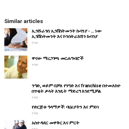
Similar articles
ኢንሹራንስ ኢንቨስትመንት ኩባንያ - ... ነው
ኢንቨስትመንት እና ኮንስትራክሽን ኩባንያ
ንግድ
ዋናው ማረጋገጫ መርሐግብሮች
ንግድ
ንግድ, ወይም በቻለ የንግድ እና franchise በተመለከተ
በጥቂት ቃላት እንዴት ማድረግ እንደሚቻል
ንግድ
የድርጅቱ ዓላማዎች: ባህሪያትን እና ምደባ
ንግድ
አስተዳደር መዋቅር እና ምርት