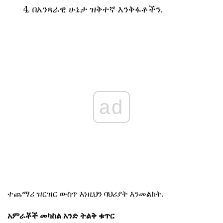
በአንጻራዊ ሁኔታ ዝቅተኛ እንቅፋቶችን.
ad
ተጨማሪ ዝርዝር ውስጥ እነዚህን ባህሪያት እንመልከት.
አምራቾች መካከል አንድ ትልቅ ቁጥር