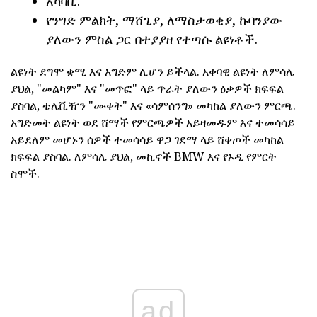
አካባቢ.
የንግድ ምልክት, ማሸጊያ, ለማስታወቂያ, ኩባንያው
ያለውን ምስል ጋር በተያያዘ የተጣሱ ልዩነቶች.
ልዩነት ደግሞ ቋሚ እና አግድም ሊሆን ይችላል. አቀባዊ ልዩነት ለምሳሌ
ያህል, "መልካም" እና "መጥፎ" ላይ ጥራት ያለውን ዕቃዎች ክፍፍል
ያስባል, ቴሌቪዥን "ሙቀት" እና «ሳምሰንግ» መካከል ያለውን ምርጫ.
አግድመት ልዩነት ወደ ሸማች የምርጫዎች አይዛመዱም እና ተመሳሳይ
አይደለም መሆኑን ሰዎች ተመሳሳይ ዋጋ ገደማ ላይ ሸቀጦች መካከል
ክፍፍል ያስባል. ለምሳሌ ያህል, መኪኖች BMW እና የኦዲ የምርት
ስሞች.
ad