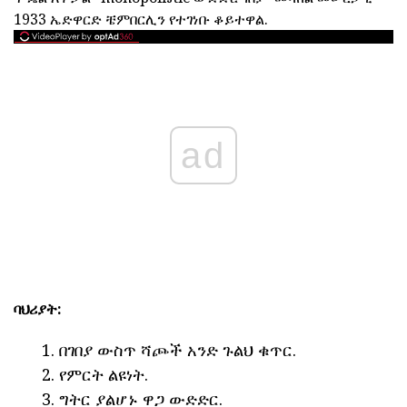
1933 ኤድዋርድ ቼምበርሊን የተገነቡ ቆይተዋል.
ad
ባህሪያት:
በገበያ ውስጥ ሻጮች አንድ ጉልህ ቁጥር.
የምርት ልዩነት.
ግትር ያልሆኑ ዋጋ ውድድር.