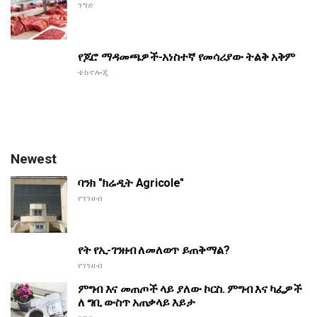
ንግድ
የጆሮ ማዳመጫዎች-አነስተኛ የመሳሪያው ትልቅ አቅም
ቴክኖሎጂ
Newest
ባንክ "ክሬዲት Agricole"
የገንዘብ
የት የኢ-ገንዘብ ለመለወጥ ይጠቅማል?
የገንዘብ
ምግብ እና መጠጦች ላይ ያለው ኮርስ. ምግብ እና ካፌዎች
ለ ግቢ ውስጥ አጠቃላይ እይታ