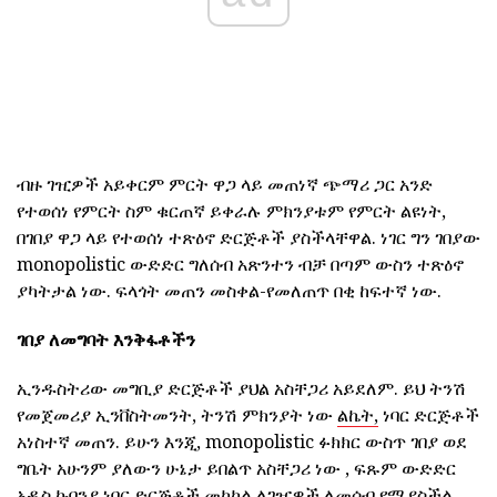
ብዙ ገዢዎች አይቀርም ምርት ዋጋ ላይ መጠነኛ ጭማሪ ጋር አንድ
የተወሰነ የምርት ስም ቁርጠኛ ይቀራሉ ምክንያቱም የምርት ልዩነት,
በገበያ ዋጋ ላይ የተወሰነ ተጽዕኖ ድርጅቶች ያስችላቸዋል. ነገር ግን ገበያው
monopolistic ውድድር ግለሰብ አጽንተን ብቻ በጣም ውስን ተጽዕኖ
ያካትታል ነው. ፍላጎት መጠን መስቀል-የመለጠጥ በቂ ከፍተኛ ነው.
ገበያ ለመግባት እንቅፋቶችን
ኢንዱስትሪው መግቢያ ድርጅቶች ያህል አስቸጋሪ አይደለም. ይህ ትንሽ
የመጀመሪያ ኢንቨስትመንት, ትንሽ ምክንያት ነው
ልኬት,
ነባር ድርጅቶች
አነስተኛ መጠን. ይሁን እንጂ, monopolistic ፉክክር ውስጥ ገበያ ወደ
ግቤት አሁንም ያለውን ሁኔታ ይበልጥ አስቸጋሪ ነው , ፍጹም ውድድር
አዲስ ኩባንያ ነባር ድርጅቶች መካከል ለገዢዎች ለመሳብ የሚያስችል