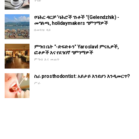
ንግድ
የባሕር ዳርቻ 'ባሕሮች ገነቶች "(Gelendzhik) -
መግለጫ, holidaymakers ግምገማዎች
በመጓዝ ላይ
ምግብ ቤት "-ድፍድፉን" Yaroslavl ምናሌዎች,
ፎቶዎች እና የደንበኛ ግምገማዎች
ምግብ እና መጠጥ
ስራ prosthodontist: አይታይ እንደሆነ እንዲመርጥ?
ሥራ