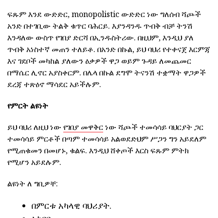
ፍጹም እንደ ውድድር, monopolistic ውድድር ነው ግለሰብ ሻጮች
አንድ በተገቢው ትልቅ ቁጥር ባሕርይ. እያንዳንዱ ጥብቅ ብቻ ትንሽ
እንዳለው ውስጥ የገበያ ድርሻ በኢንዱስትሪው. በዚህም, እንዲህ ያለ
ጥብቅ አነስተኛ መጠን ተለይቶ. በአንድ በኩል, ይህ ባህሪ የተቀናጀ እርምጃ
እና ገደቦች መካከል ያለውን ዕቃዎች ዋጋ ወይም ጉዳይ ለመጨመር
በማሴር ሊኖር አያስቀርም. በሌላ በኩል ደግሞ ትናንሽ ተቋማት ዋጋዎች
ደረጃ ተጽዕኖ ማሳደር አይችሉም.
የምርት ልዩነት
ይህ ባህሪ ለዚህ ነው
የገበያ መዋቅር
ነው ሻጮች ተመሳሳይ ባህርያት ጋር
ተመሳሳይ ምርቶች በጣም ተመሳሳይ አልወደድህም ሥጋን ግን አይደለም
የሚጠቁመን በመሆኑ, ቁልፍ. እንዲህ ሸቀጦች እርስ ፍጹም ምትክ
የሚሆን አይደሉም.
ልዩነት ለ ግቢዎቸ:
በምርቱ አካላዊ ባህሪያት.