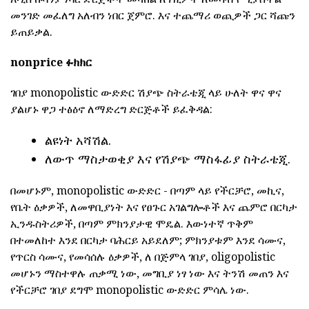
መንገድ መፈለግ አለብን ነበር ጀምሮ. እና ተጨማሪ ወጪዎች ጋር ሻጩን
ይጠይቃል.
nonprice ፉክክር
ገበያ monopolistic ውድድር ሽያጭ ስትራቴጂ ላይ ሁለት ዋና ዋና
ያልሆኑ ዋጋ ተፅዕኖ ለማድረግ ድርጅቶች ይፈቅዳል:
ልዩነት አሻሽል.
ለውጥ ማስታወቂያ እና የሽያጭ ማስፋፊያ ስትራቴጂ.
በመሆኑም, monopolistic ውድድር - በጣም ላይ የችርቻሮ, መኪና,
የቤት ዕቃዎች, ለመዋቢያነት እና የፀጉር አገልግሎቶች እና ጨምሮ በርካታ
ኢንዱስትሪዎች, በጣም ምክንያታዊ ሞዴል. እውነተኛ ጥቅም
በተመለከተ እንደ በርካታ ባሕርይ አይደለም; ምክንያቱም እንደ ሳሙና,
የጥርስ ሳሙና, የመሳሰሉ ዕቃዎች, ለ በጅምላ ገበያ, oligopolistic
መሆኑን ማስተዋሉ ጠቃሚ ነው, መግቢያ ነፃ ነው እና ትንሽ መጠን እና
የችርቻሮ ገበያ ደግሞ monopolistic ውድድር ምሳሌ ነው.