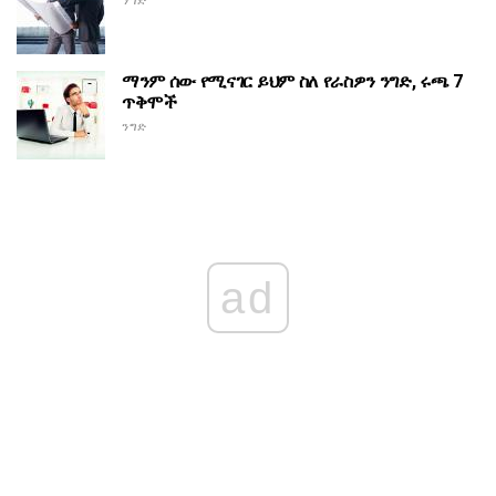
ንግድ
ማንም ሰው የሚናገር ይህም ስለ የራስዎን ንግድ, ሩጫ 7
ጥቅሞች
ንግድ
ad