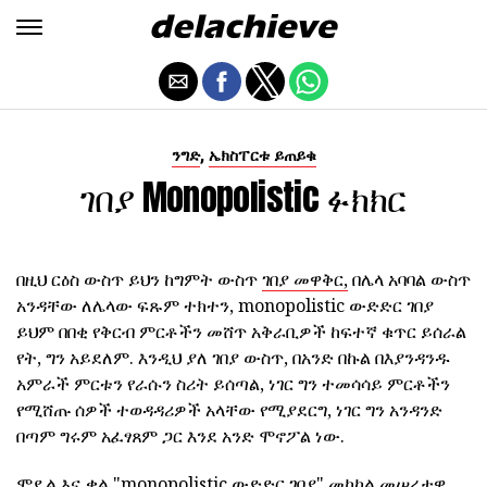
,
ንግድ
ኤክስፐርቱ ይጠይቁ
ገበያ Monopolistic ፉክክር
በዚህ ርዕስ ውስጥ ይህን ከግምት ውስጥ
ገበያ መዋቅር,
በሌላ አባባል ውስጥ
አንዳቸው ለሌላው ፍጹም ተክተን, monopolistic ውድድር ገበያ
ይህም በበቂ የቅርብ ምርቶችን መሸጥ አቅራቢዎች ከፍተኛ ቁጥር ይሰራል
የት, ግን አይደለም. እንዲህ ያለ ገበያ ውስጥ, በአንድ በኩል በእያንዳንዱ
አምራች ምርቱን የራሱን ስሪት ይሰጣል, ነገር ግን ተመሳሳይ ምርቶችን
የሚሸጡ ሰዎች ተወዳዳሪዎች አላቸው የሚያደርግ, ነገር ግን አንዳንድ
በጣም ግሩም አፈፃጸም ጋር እንደ አንድ ሞኖፖል ነው.
ሞዴል እና ቃል "monopolistic ውድድር ገበያ" መካከል መሠረታዊ