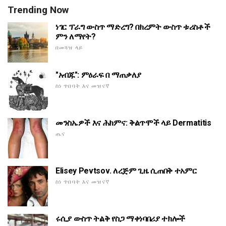
Trending Now
ነገር ፕራግ ውስጥ ማድረግ? በክረምት ውስጥ ቱሪስቶች
ምን ለማየት?
በመጓዝ ላይ
"አብጁ": ምዕራፍ በ ማጠቃለያ
ስነ ጥበባት እና መዝናኛ
መንስኤዎች እና ሕክምና: ቅልጥሞች ላይ Dermatitis
ጤና
Elisey Pevtsov. ለረጅም ጊዜ ሲጠበቅ ተአምር
ስነ ጥበባት እና መዝናኛ
ሩሲያ ውስጥ ትልቅ የስጋ ማቀነባበሪያ ተክሎች