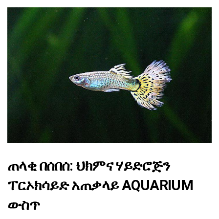
ጠላቂ በሰበሰ: ህክምና ሃይድሮጅን
ፐርኦክሳይድ አጠቃላይ AQUARIUM
ውስጥ