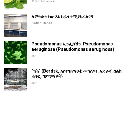
ምግብ እና መጠጥ
ለምንድን ነው እኔ ኮፈን የሚያስፈልገኝ
Homeliness
Pseudomonas ኢንፌክሽን. Pseudomonas
aeruginosa (Pseudomonas aeruginosa)
ጤና
"ጎሕ" (Berdsk, እየተዝናናሁ): መግለጫ, አድራሻ, ስልክ
ቁጥር, ግምገማዎች
ጤና