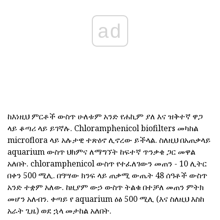
ad
ከእነዚህ ምርቶች ውስጥ ሁለቱም አንድ የሐኪም ያለ እና ዝቅተኛ ዋጋ
ላይ ቆጣሪ ላይ ይገኛሉ. Chloramphenicol biofilters መካከል
microflora ላይ አሉታዊ ተጽዕኖ ሊኖረው ይችላል. ስለዚህ በአጠቃላይ
aquarium ውስጥ ህክምና ለማግኘት ከፍተኛ ጥንቃቄ ጋር መዋል
አለበት. chloramphenicol ውስጥ የተፈለገውን መጠን - 10 ሊትር
በቀን 500 ሚሊ. በዓሣው ክንፍ ላይ ጠቃሚ ውጤት 48 ሰዓቶች ውስጥ
አንድ ተቋም አለው. ከዚያም ውኃ ውስጥ ትልቁ በተቻለ መጠን ምትክ
መሆን አለብን. ቀጣይ የ aquarium ዕፅ 500 ሚሊ (እና ስለዚህ እስከ
አራት ጊዜ) ወደ ኋላ መታከል አለበት.