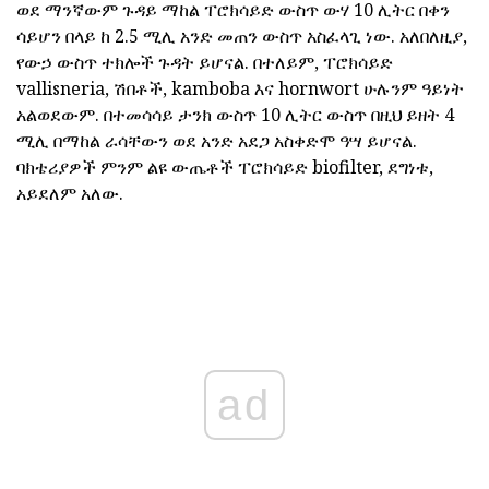
ወደ ማንኛውም ጉዳይ ማከል ፐሮክሳይድ ውስጥ ውሃ 10 ሊትር በቀን
ሳይሆን በላይ ከ 2.5 ሚሊ አንድ መጠን ውስጥ አስፈላጊ ነው. አለበለዚያ,
የውኃ ውስጥ ተክሎች ጉዳት ይሆናል. በተለይም, ፐሮክሳይድ
vallisneria, ሽበቶች, kamboba እና hornwort ሁሉንም ዓይነት
አልወደውም. በተመሳሳይ ታንክ ውስጥ 10 ሊትር ውስጥ በዚህ ይዘት 4
ሚሊ በማከል ራሳቸውን ወደ አንድ አደጋ አስቀድሞ ዓሣ ይሆናል.
ባክቴሪያዎች ምንም ልዩ ውጤቶች ፐሮክሳይድ biofilter, ደግነቱ,
አይደለም አለው.
ad