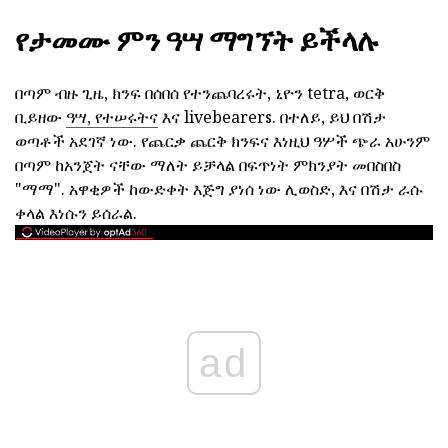
የታመሙ ምን ዓሣ ማግኘት ይችላሉ
በጣም ብዙ ጊዜ, ክንፍ በሰበሰ የተንጨባረሩት, ኒዮን tetra, ወርቅ
ቢይዘው
ዓሣ, የተሠሩትና
እና livebearers. በተለይ, ይህ በሽታ
ወጣቶች አደገኛ ነው. የጨርቃ ጨርቅ ክንፍና እነዚህ ዓሦች ጭራ አሁንም
በጣም ከአንጀት ናቸው ማለት ይቻላል በፍጥነት ምክንያት መበስበስ
"ማማ". አዋቂዎች ከውድቀት እጅግ ያነሰ ነው ሊወስድ, እና በሽታ ራሱ
ቀላል እነሱን ይሰራል.
ad