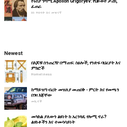
የሩስያ ገጣሚ Apollon Grigoryev: የህይወት ታሪክ,
ፈጠራ
ስነ ጥበባት እና መዝናኛ
Newest
በእጆቹ ሰንጠረዥ በማጠፍ: ስዕሎች, የንድፍ ባህሪያት እና
ምክሮች
Homeliness
ከማይዝግ ብረት መዝለያ መጠበቅ - ምርት እና የመጫን
በገዛ እጃቸው
መኪኖች
መካከል ያለውን ልዩነት ከ አረንጓዴ የሎሚ ኖራ?
ልዩነቶችን እና ተመሳሳይነት