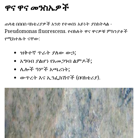
ዋና ዋና መንስኤዎች
ጠላቂ በሰበሰ ባክቴሪያዎች አንድ የተወሰነ አይነት ያስከትላል -
Pseudomonas fluorescens. የብክለት ዋና ዋናዎቹ ምክንያቶች
የሚከተሉት ናቸው:
ዝቅተኛ ጥራት ያለው ውኃ;
አግባብ ያልሆነ የአመጋገብ ልምዶች;
ሌሎች ዓሦች አጫሪነት;
ውጥረት እና ኢንፌክሽኖች (በባክቴሪያ).