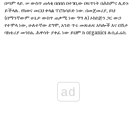
በጣም ላይ. ሠ ውስጥ ጠላቂ በሰበሰ በተገቢው በፍጥነት በሕክምና ሊድኑ
ይችላሉ. የክወና መርህ ቀላል ፐሮክሳይድ ነው. በመጀመሪያ, ይህ
(በማንኛውም ሁኔታ ውስጥ ጠቃሚ ነው ዓሣ ለ) ኦክስጅን ጋር ውኃ
የተሞላ ነው, ሁለተኛው ደግሞ, አንድ ጥሩ መጽሐፍ አካሎች እና በሽታ
ባክቴሪያ መንስኤ ሕዋሳት ያቀፈ ነው ይህም ከ organics ሉሲፈሬስ.
ad