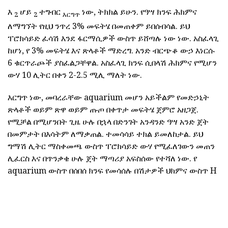
እ
ሆይ
ተግብር
ነው, ትክክል ይሁን. የዓሣ ክንፍ ሕክምና
2
2
እርግጥ
ለማግኘት የዚህ ንጥረ 3% መፍትሄ በመጠቀም ይበሰብሳል. ይህ
ፐሮክሳይድ ፈሳሽ እንደ ፋርማሲዎች ውስጥ ይሸጣሉ ነው ነው. አስፈላጊ
ከሆነ, የ 3% መፍትሄ እና ጽላቶች ማድረግ. አንድ ብርጭቆ ውኃ እነርሱ
6 ቁርጥራጮች ያስፈልጋቸዋል. አስፈላጊ ክንፍ ሲበላሽ ሕክምና የሚሆን
ውሃ 10 ሊትር በቀን 2-2.5 ሚሊ ማለት ነው.
እርግጥ ነው, መባረራቸው aquarium መሆን አይችልም የመድኃኒት
ጽላቶች ወይም ጽዋ ወይም ጡጦ በቀጥታ መፍትሄ ጀምሮ አዘጋጀ.
የሚቻል በሚሆንበት ጊዜ ሁሉ በኋላ በድንገት አንዳንድ ዓሣ አንድ ጀት
በመምታት በእሳትም ለማቃጠል. ተመሳሳይ ተክል ይመለከታል. ይህ
ግማሽ ሊትር ማስቀመጫ ውስጥ ፐሮክሳይድ ውሃ የሚፈለገውን መጠን
ሊፈርስ እና በጥንቃቄ ሁሉ ጀት ማጣሪያ አፍስሰው የተሻለ ነው. የ
aquarium ውስጥ በሰበሰ ክንፍ የመሳሰሉ በሽታዎች ህክምና ውስጥ H