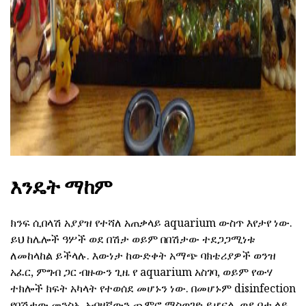
እንዴት ማከም
ክንፍ ሲበላሽ አያያዝ የተሻለ አጠቃላይ aquarium ውስጥ እየታየ ነው.
ይህ ከሌሎች ዓሦች ወደ በሽታ ወይም በበሽታው ተደጋጋሚነቱ
ለመከላከል ይችላሉ. እውነታ ከውድቀት አማጭ ባክቴሪያዎች ወንዝ
አፈር, ምግብ ጋር ብዙውን ጊዜ የ aquarium አስገባ, ወይም የውሃ
ተክሎች ክፍት አካላት የተወሰደ መሆኑን ነው. በመሆኑም disinfection
የበሽታው መንስኤ አብዛኛውን ጨምሮ ማስወገድ ይሆናል, ወደ ቦታ ላይ