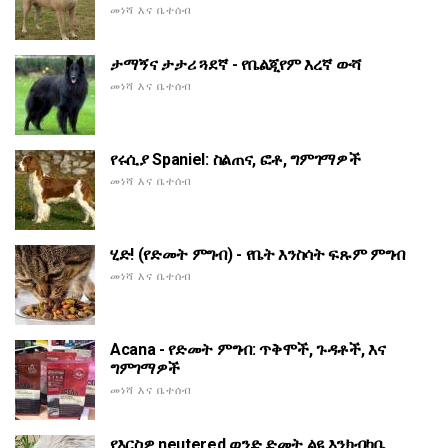
መነሻ እና ቤተሰብ
ታማኝና ታታሪ ጓደኛ - የቤልጂየም እረኛ ውሻ
መነሻ እና ቤተሰብ
የሩሲያ Spaniel: ስልጠና, ፎቶ, ግምገማዎች
መነሻ እና ቤተሰብ
ሂድ! (የድመት ምግብ) - የቤት እንስሳት ፍጹም ምግብ
መነሻ እና ቤተሰብ
Acana - የድመት ምግብ: ጥቅሞች, ጉዳቶች, እና
ግምገማዎች
መነሻ እና ቤተሰብ
የእርስዎ neutered ወንድ ድመት ልዩ እንክብካቤ