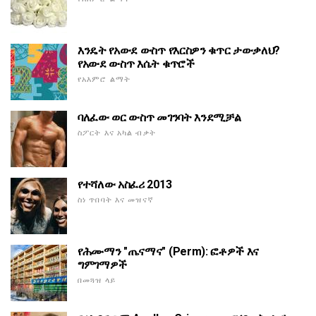
እንዴት የአውደ ውስጥ የእርስዎን ቁጥር ታውቃለህ?
የአውደ ውስጥ እሴት ቁጥሮች
የአእምሮ ልማት
ባለፈው ወር ውስጥ መገንባት እንደሚቻል
ስፖርት እና አካል ብቃት
የተሻለው አስፈሪ 2013
ስነ ጥበባት እና መዝናኛ
የሕሙማን "ጤናማና" (Perm): ፎቶዎች እና
ግምገማዎች
በመጓዝ ላይ