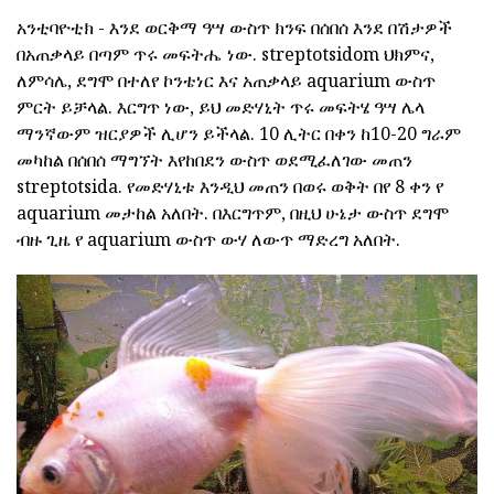
አንቲባዮቲክ - እንደ ወርቅማ ዓሣ ውስጥ ክንፍ በሰበሰ እንደ በሽታዎች
በአጠቃላይ በጣም ጥሩ መፍትሔ ነው. streptotsidom ህክምና,
ለምሳሌ, ደግሞ በተለየ ኮንቴነር እና አጠቃላይ aquarium ውስጥ
ምርት ይቻላል. እርግጥ ነው, ይህ መድሃኒት ጥሩ መፍትሄ ዓሣ ሌላ
ማንኛውም ዝርያዎች ሊሆን ይችላል. 10 ሊትር በቀን ከ10-20 ግራም
መካከል በሰበሰ ማግኘት እየከበደን ውስጥ ወደሚፈለገው መጠን
streptotsida. የመድሃኒቱ እንዲህ መጠን በወሩ ወቅት በየ 8 ቀን የ
aquarium መታከል አለበት. በእርግጥም, በዚህ ሁኔታ ውስጥ ደግሞ
ብዙ ጊዜ የ aquarium ውስጥ ውሃ ለውጥ ማድረግ አለበት.