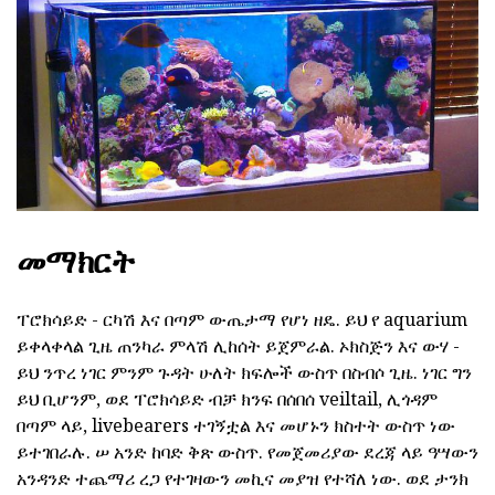
መማክርት
ፐሮክሳይድ - ርካሽ እና በጣም ውጤታማ የሆነ ዘዴ. ይህ የ aquarium
ይቀላቀላል ጊዜ ጠንካራ ምላሽ ሊከሰት ይጀምራል. ኦክስጅን እና ውሃ -
ይህ ንጥረ ነገር ምንም ጉዳት ሁለት ክፍሎች ውስጥ በስብሶ ጊዜ. ነገር ግን
ይህ ቢሆንም, ወደ ፐሮክሳይድ ብቻ ክንፍ በሰበሰ veiltail, ሊጎዳም
በጣም ላይ, livebearers ተገኝቷል እና መሆኑን ክስተት ውስጥ ነው
ይተገበራሉ. ሠ አንድ ከባድ ቅጽ ውስጥ. የመጀመሪያው ደረጃ ላይ ዓሣውን
አንዳንድ ተጨማሪ ረጋ የተገዛውን መኪና መያዝ የተሻለ ነው. ወደ ታንክ