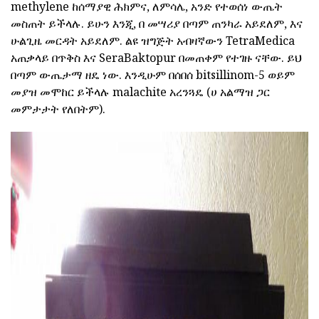
methylene ከሰማያዊ ሕክምና, ለምሳሌ, አንድ የተወሰነ ውጤት
መስጠት ይችላሉ. ይሁን እንጂ, በ መሣሪያ በጣም ጠንካራ አይደለም, እና
ሁልጊዜ መርዳት አይደለም. ልዩ ዝግጅት አብዛኛውን TetraMedica
አጠቃላይ በጥቅስ እና SeraBaktopur በመጠቀም የተገዙ ናቸው. ይህ
በጣም ውጤታማ ዘዴ ነው. እንዲሁም በሰበሰ bitsillinom-5 ወይም
መያዝ መሞከር ይችላሉ malachite አረንጓዴ (ሀ አልማዝ ጋር
መምታታት የለበትም).