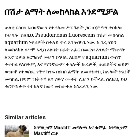
በሽታ ልማት ለመከላከል እንደሚቻል
ጠላቂ በሰበሰ አብዛኛውን የተዳከመ ሥርዓቶች ጋር ብቻ ዓሣ ተበክሎ
ይሆናሉ. ስለዚህ, Pseudomonas fluorescens በሽታ መከላከል
aquarium ነዋሪዎች በተለይ ጥሩ እንክብካቤ ነው. ኢንፌክሽን
ለመከላከል ደግሞ አዲስ ዕልባት በፊት አፈር በመርዝ እንዴት ማጽዳት
እንደሚቻል እርግጠኛ መሆን ይገባል. እርስዎ የ aquarium ውስጥ
ተተከል የለበትም, እና ማንኛውም ተክሎች ኩሬዎች, ሐይቆችና ወይም
ወንዞች የተወሰደ. የዓሣ ክንፍ በሰበሰ ልማት ለመቀስቀስ, ከሌሎች ነገሮች
መካከል, በጣም ዝቅተኛ እና የውሃ ሙቀት ሊሆን ይችላል. ስለዚህ, ይህ
ቴርሞስታት ትክክለኛ ክወና መከታተል አስፈላጊ ነው.
Similar articles
እንግሊዝኛ Mastiff: መግለጫ እና ቁምፊ. እንግሊዝኛ
Mastiff ፎቶ