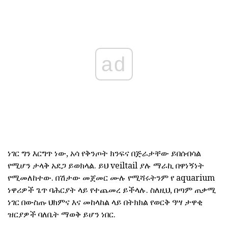
ad
ነገር ግን እርግጥ ነው, አሳ የቅንጦት ክንፍና በጅራታቸው ይበሰብሳል
የሚሆን ታላቅ አደጋ ይወክላል. ይህ veiltail ያሉ ማራኪ በዋነኝነት
የሚመለከተው. በሽታው መጀመር ሙሉ የሚሻሩትንም የ aquarium
ነዋሪዎች ጌጥ ባሕርያት ላይ የተጨመረ ይችላሉ. ስለዚህ, በጣም ጠቃሚ
ነገር በውስጡ ህክምና እና መከላከል ላይ በትክክል የወርቅ ዓሣ ታዋቂ
ዝርያዎች ባለቤት ማወቅ ይሆን ነበር.