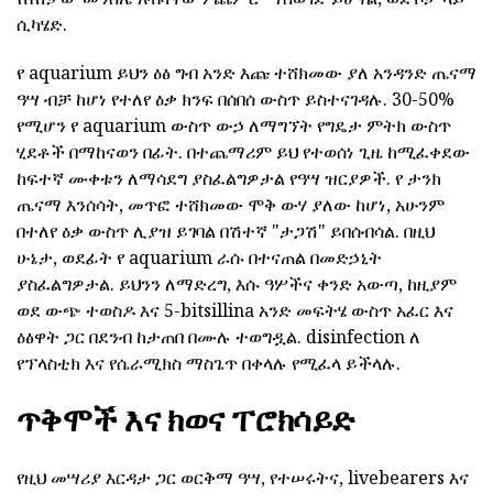
ሲካሄድ.
የ aquarium ይህን ዕፅ ግብ አንድ እጩ ተሸክመው ያለ አንዳንድ ጤናማ
ዓሣ ብቻ ከሆነ የተለየ ዕቃ ክንፍ በሰበሰ ውስጥ ይስተናገዳሉ. 30-50%
የሚሆን የ aquarium ውስጥ ውኃ ለማግኘት የግዴታ ምትክ ውስጥ
ሂደቶች በማከናወን በፊት. በተጨማሪም ይህ የተወሰነ ጊዜ ከሚፈቀደው
ከፍተኛ ሙቀቱን ለማሳደግ ያስፈልግዎታል የዓሣ ዝርያዎች. የ ታንክ
ጤናማ እንሰሳት, መጥፎ ተሸክመው ሞቅ ውሃ ያለው ከሆነ, አሁንም
በተለየ ዕቃ ውስጥ ሊያዝ ይገባል በሽተኛ "ታጋሽ" ይበሰብሳል. በዚህ
ሁኔታ, ወደፊት የ aquarium ራሱ በተናጠል በመድኃኒት
ያስፈልግዎታል. ይህንን ለማድረግ, እሱ ዓሦችና ቀንድ አውጣ, ከዚያም
ወደ ውጭ ተወስዶ እና 5-bitsillina አንድ መፍትሄ ውስጥ አፈር እና
ዕፅዋት ጋር በደንብ ከታጠበ በሙሉ ተወግዷል. disinfection ለ
የፕላስቲክ እና የሴራሚክስ ማስጌጥ በቀላሉ የሚፈላ ይችላሉ.
ጥቅሞች እና ክወና ፐሮክሳይድ
የዚህ መሣሪያ እርዳታ ጋር ወርቅማ ዓሣ, የተሠሩትና, livebearers እና