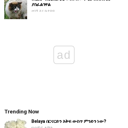
ያስፈልገዋል
መነሻ እና ቤተሰብ
ad
Trending Now
Belaya በርናርድን እቅፍ ውስጥ ምንድን ነው?
የአእምሮ ልማት