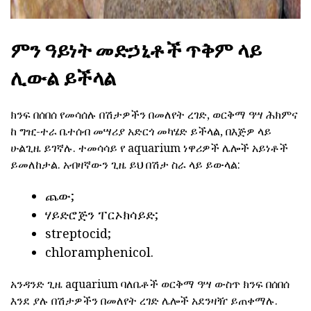
ምን ዓይነት መድኃኒቶች ጥቅም ላይ
ሊውል ይችላል
ክንፍ በሰበሰ የመሳሰሉ በሽታዎችን በመለየት ረገድ, ወርቅማ ዓሣ ሕክምና
ከ ግዢ-ተራ ቤተሰብ መሣሪያ አድርጎ መካሄድ ይችላል, በእጅዎ ላይ
ሁልጊዜ ይገኛሉ. ተመሳሳይ የ aquarium ነዋሪዎች ሌሎች አይነቶች
ይመለከታል. አብዛኛውን ጊዜ ይህ በሽታ ስራ ላይ ይውላል:
ጨው;
ሃይድሮጅን ፐርኦክሳይድ;
streptocid;
chloramphenicol.
አንዳንድ ጊዜ aquarium ባለቤቶች ወርቅማ ዓሣ ውስጥ ክንፍ በሰበሰ
እንደ ያሉ በሽታዎችን በመለየት ረገድ ሌሎች አደንዛዥ ይጠቀማሉ.