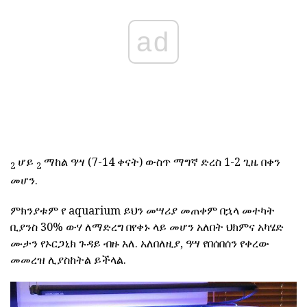
ad
ሆይ
ማከል ዓሣ (7-14 ቀናት) ውስጥ ማግኛ ድረስ 1-2 ጊዜ በቀን
2
2
መሆን.
ምክንያቱም የ aquarium ይህን መሣሪያ መጠቀም በኋላ መተካት
ቢያንስ 30% ውሃ ለማድረግ በየቀኑ ላይ መሆን አለበት ህክምና አካሄድ
ሙታን የኦርጋኒክ ጉዳይ ብዙ አለ. አለበለዚያ, ዓሣ የበሰበሰን የቀረው
መመረዝ ሊያስከትል ይችላል.