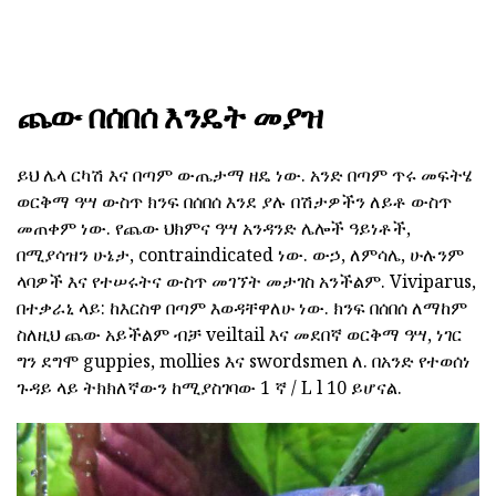
ጨው በሰበሰ እንዴት መያዝ
ይህ ሌላ ርካሽ እና በጣም ውጤታማ ዘዴ ነው. አንድ በጣም ጥሩ መፍትሄ
ወርቅማ ዓሣ ውስጥ ክንፍ በሰበሰ እንደ ያሉ በሽታዎችን ለይቶ ውስጥ
መጠቀም ነው. የጨው ህክምና ዓሣ አንዳንድ ሌሎች ዓይነቶች,
በሚያሳዝን ሁኔታ, contraindicated ነው. ውኃ, ለምሳሌ, ሁሉንም
ላባዎች እና የተሠሩትና ውስጥ መገኘት መታገስ አንችልም. Viviparus,
በተቃራኒ ላይ: ከእርስዋ በጣም እወዳቸዋለሁ ነው. ክንፍ በሰበሰ ለማከም
ስለዚህ ጨው አይችልም ብቻ veiltail እና መደበኛ ወርቅማ ዓሣ, ነገር
ግን ደግሞ guppies, mollies እና swordsmen ለ. በአንድ የተወሰነ
ጉዳይ ላይ ትክክለኛውን ከሚያስገባው 1 ኛ / L l 10 ይሆናል.