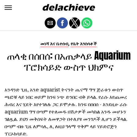
,
መነሻ እና ቤተሰብ
የቤት እንስሳቶች
ጠላቂ በሰበሰ: በአጠቃላይ Aquarium
ፐሮክሳይድ ውስጥ ህክምና
አንዳንድ ጊዜ, አንድ aquarist ትናንት ጤናማ ዓሣ ጅራቱን ውስጥ
ጫፎቹ ላይ ነበር ወይም ክንፍ ነጭ ድንበር ብቅ ይላል. የራሱ እየጨመረ
ሕብረ እና ሂደት እየተገለሉ ጋር ይሞታሉ. ክንፍ በሰበሰ - እንደዚሁ ራሱ
aquarium ዓሣ በጣም የተለመዱ በሽታዎች መካከል አንዱ መሆኑን
ገልጿል. ይህን መቅሰፍት ለመዋጋት በተለያዩ መንገዶች ሊሆን ይችላል.
በጣም ብዙ ጊዜ ለምሳሌ, ለ, ለዚህ ዓላማ ጥቅም ላይ ሃይድሮጅን
ፐርኦክሳይድ.