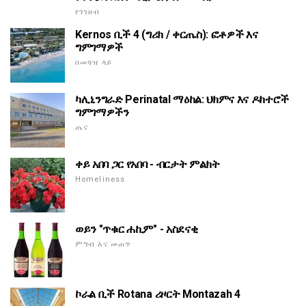
የገንዘብ
Kernos ቢች 4 (ግሪክ / ቀርጤስ): ፎቶዎች እና
ግምገማዎች
በመጓዝ ላይ
ካሊኒንግራድ Perinatal ማዕከል: ህክምና እና ዶክተሮች
ግምገማዎችን
ጤና
ቀይ አበባ ጋር የአበባ - ብርታት ምልክት
Homeliness
ወይን "ጥቁር ሐኪም" - አስደናቂ
ምግብ እና መጠጥ
ኮራል ቢች Rotana ሪዞርት Montazah 4