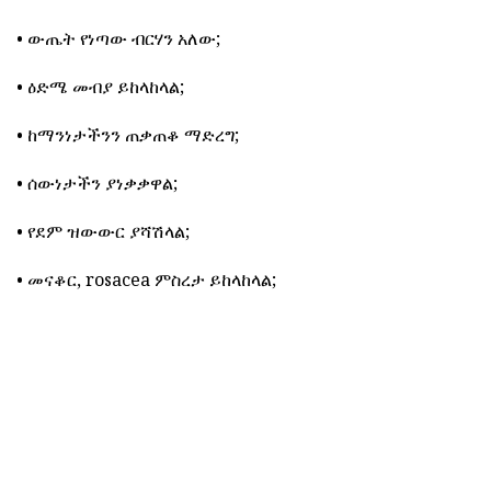
• ውጤት የነጣው ብርሃን አለው;
• ዕድሜ መብያ ይከላከላል;
• ከማንነታችንን ጠቃጠቆ ማድረግ;
• ሰውነታችን ያነቃቃዋል;
• የደም ዝውውር ያሻሽላል;
• መናቆር, rosacea ምስረታ ይከላከላል;