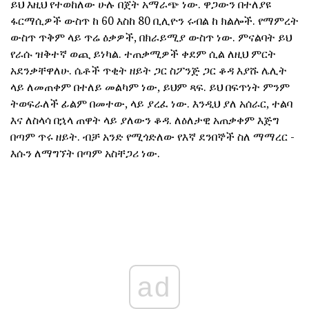
ይህ እዚህ የተወከለው ሁሉ በጀት አማራጭ ነው. ዋጋውን በተለያዩ
ፋርማሲዎች ውስጥ ከ 60 እስከ 80 ቢሊዮን ሩብል ከ ክልሎች. የማምረት
ውስጥ ጥቅም ላይ ጥሬ ዕቃዎች, በክራይሚያ ውስጥ ነው. ምናልባት ይህ
የራሱ ዝቅተኛ ወጪ ይነካል. ተጠቃሚዎች ቀደም ሲል ለዚህ ምርት
አደንቃቸዋለሁ. ሴቶች ጥቂት ዘይት ጋር ስፖንጅ ጋር ቆዳ እያሹ ሌሊት
ላይ ለመጠቀም በተለይ መልካም ነው, ይህም ጻፍ. ይህ በፍጥነት ምንም
ትወፍራለች ፊልም በመተው, ላይ ያረፈ ነው. እንዲህ ያለ አሰራር, ተልባ
እና ለስላሳ በኋላ ጠዋት ላይ ያለውን ቆዳ. ለዕለታዊ አጠቃቀም እጅግ
በጣም ጥሩ ዘይት. ብቻ አንድ የሚጎድለው የእኛ ደንበኞች ስለ ማማረር -
እሱን ለማግኘት በጣም አስቸጋሪ ነው.
ad