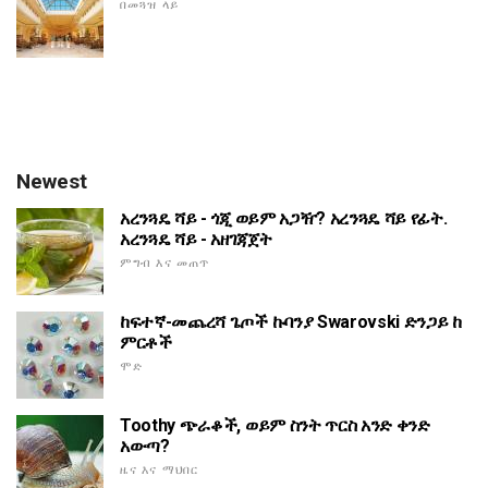
በመጓዝ ላይ
Newest
አረንጓዴ ሻይ - ጎጂ ወይም አጋዥ? አረንጓዴ ሻይ የፊት.
አረንጓዴ ሻይ - አዘገጃጀት
ምግብ እና መጠጥ
ከፍተኛ-መጨረሻ ጌጦች ኩባንያ Swarovski ድንጋይ ከ
ምርቶች
ሞድ
Toothy ጭራቆች, ወይም ስንት ጥርስ አንድ ቀንድ
አውጣ?
ዜና እና ማህበር