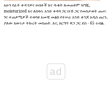
አሁን የፊት ቆዳ የቃና ሀብቶች እና ዱቄት ለመጠቀም ዝግጁ,
moisturized እና ለስላሳ. አንድ ቀዳዳ ጋር ቡሽ ጋር የመስታወት ጡጦ:
ገና ተጠቃሚዎች ተወካዩ አመቺ መልክ የተሠራ አንድ ቆንጆ አዲስ ጠረን,
ያለው እውነታ ትኩረት መስጠት. እና, እርግጥ ዋጋ ጋር ደስ - 65 ሩብል.
ad