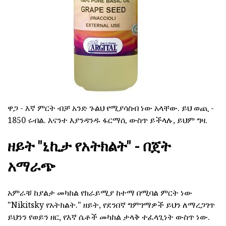
ዋጋ - እኛ ምርት ብቻ አንድ ጉልህ የሚያሳስብ ነው አላቸው. ይህ ወጪ -
1850 ሩብል. እናንተ እያንዳንዱ ፋርማሲ ውስጥ ይችላሉ, ይህም ግዛ.
ዘይት "ኒኪታ የአትክልት" - በጀት
አማራጭ
አምራቹ ከያልታ መካከል የክራይሚያ ከተማ በሚባል ምርት ነው
"Nikitsky የአትክልት." ዘይት, የደንበኛ ግምገማዎች ይህን ለማረጋገጥ
ይህንን የወይን ዘር, የእኛ ሴቶች መካከል ታላቅ ተፈላጊነት ውስጥ ነው.