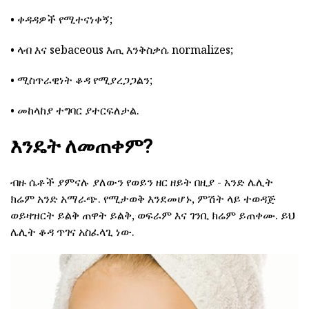
• ቀዳዳዎች የሚተናነቀኝ;
• ላብ እና sebaceous እጢ እንቅስቃሴ normalizes;
• ሚስጥራዊነት ቆዳ የሚያረጋጋልን;
• መከላከያ ተግባር ያተርፍለታል.
እንዴት ለመጠቀም?
ብዙ ሴቶች ያምናሉ ያለውን የወይን ዘር ዘይት በዚያ - አንድ ሌሊት
ክሬም አንድ አማራጭ. የሚታወቅ እንደመሆኑ, ምሽት ላይ ተወዳጅ
ወይዛዝርት ይልቅ ጠዋት ይልቅ, ወፍራም እና ገንቢ ክሬም ይጠቀሙ. ይህ
ሌሊት ቆዳ ጥገና አስፈላጊ ነው.