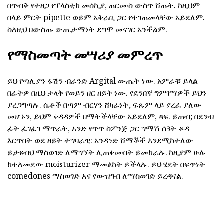
በጥብቅ የተዘጋ የፕላስቲክ መሰኪያ, ጠርሙስ ውስጥ ሸጡት. ከዚህም
በላይ ምርት pipette ወይም አቅራቢ ጋር የተገጠመላቸው አይደለም.
ስለዚህ በውስጡ ውጤታማነት ደግሞ መናገር አንችልም.
የማስመጣት መሣሪያ መምረጥ
ይህ የጣሊያን ፋሽን ብራንድ Argital ውጤት ነው. አምራቹ ይላል
በፊትዎ በዚህ ታላቅ የወይን ዘር ዘይት ነው. የደንበኛ ግምገማዎች ይህን
ያረጋግጣሉ. ሴቶች በጣም ብርሃን ሸካራነት, ፍጹም ላይ ያረፈ ያለው
መሆኑን, ይህም ቀዳዳዎች በማትችላቸው አይደለም, ጻፍ. ይጠብ; በደንብ
ፊት ፈገፈገ ማጥራት, አንድ የጥጥ ስፖንጅ ጋር ግማሽ ሰዓት ቆዳ
እርጥበት ወደ ዘይት ተግባራዊ: አንዳንድ ሸማቾች እንደሚከተለው
ይታዩብህ ማስወገድ ለማግኘት ሊጠቀሙበት ይመከራሉ. ከዚያም ሁሉ
ከተለመደው moisturizer ማመልከት ይችላሉ. ይህ ሂደት በፍጥነት
comedones ማስወገድ እና የውዝግብ ለማስወገድ ይረዳናል.