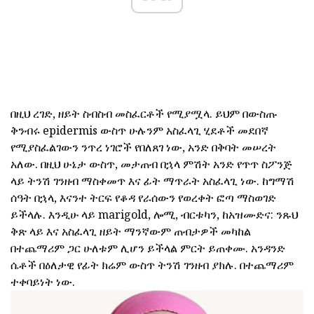
በዚህ ረገድ, ዘይት ስብስብ መስፈርቶች የሚያሟላ. ይህም በውስጡ
ቅንብሩ epidermis ውስጥ ሁሉንም አስፈላጊ ሂደቶች መደበኛ
የሚያስፈልገውን ንጥረ ነገሮች የበለጸገ ነው, አንድ በቅባት መሠረት
አለው. በዚህ ሁኔታ ውስጥ, መታጠብ በኋላ ምሽት አንድ የጥጥ ስፖንጅ
ላይ ትንሽ ገንዘብ ማስቀመጥ እና ፊት ማጥራት አስፈላጊ ነው. ከግማሽ
ሰዓት በኋላ, እናንተ ትርፍ የቆዳ የራሰውን የወረቀት ፎጣ ማስወገድ
ይችላሉ. እንዲሁ ላይ marigold, ሎሚ, ብርቱካን, ከአዝሙድና: ንጹህ
ቅጽ ላይ እና አስፈላጊ ዘይት ማንኛውም ጠብታዎች መካከል
በተጨማሪም ጋር ሁለቱም ሊሆን ይችላል ምርት ይጠቀሙ. አንዳንድ
ሴቶች በዕለታዊ የፊት ክሬም ውስጥ ትንሽ ገንዘብ ያክሉ. በተጨማሪም
ተቀባይነት ነው.