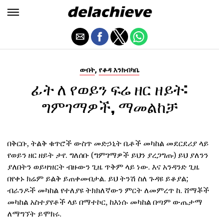
,
ውበት
የቆዳ እንክብካቤ
ፊት ለ የወይን ፍሬ ዘር ዘይት:
ግምገማዎች, ማመልከቻ
በቅርቡ, ትልቅ ቁጥሮች ውስጥ መድኃኒት ቤቶች መካከል መደርደሪያ ላይ
የወይን ዘር ዘይት ታየ. ግለሰቡ (ግምገማዎች ይህን ያረጋግጡ) ይህ ያለንን
ያለበትን ወይዛዝርት ብዙውን ጊዜ ጥቅም ላይ ነው. እና አንዳንድ ጊዜ
በየቀኑ ክሬም ይልቅ ይጠቀሙበታል. ይህ ትንሽ ስለ ጉዳዩ ይቆያል;
ብራንዶች መካከል የተለያዩ ትክክለኛውን ምርት ለመምረጥ ከ. ሸማቾች
መካከል አስተያየቶች ላይ በማተኮር, ከእነሱ መካከል በጣም ውጤታማ
ለማግኘት ይሞክሩ.