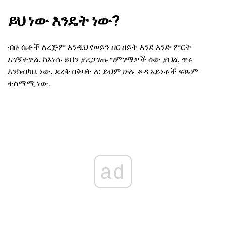
ይህ ነው እንዴት ነው?
ብዙ ሴቶች ለረጅም እንዲህ የወይን ዘር ዘይት እንደ አንድ ምርት
አግኝተዋል. ከእነሱ ይህን ያረጋግጡ ግምገማዎች ሰው ያህል, ጥሩ
እንክብካቤ ነው. ደረቅ በቅባት ለ: ይህም ሁሉ ቆዳ አይነቶች ፍጹም
ተስማሚ ነው.
ad