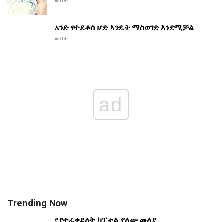
ውበት
አንድ የተደቆሰ ሆድ እንዴት ማስወገድ እንደሚቻል
ውበት
ad
Trending Now
የ የተፈቀደለት ካፒታል ያለው መለያ