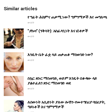
Similar articles
የ ግፊት ሕክምና ጠቃሚ ነው? ግምገማዎች እና መግለጫ
ውበት
"ያኩዛ" (ንቅሳት): አስፈላጊነት እና ፎቶዎች
ውበት
እንዴት ቤት ፊቷ ላይ ጠቃጠቆ ማስወገድ ነው?
ውበት
ስኳር ጸጉር ማስወገድ, ወይም እንዴት በቆዳው ላይ
ያልተፈለገ ጸጉር ማስወገድ ወደ
ውበት
ለሰውነት አሲድነት ያለው ሎሽን-የመተግበሪያ ባህሪያት,
ዓይነቶች እና ግምገማዎች