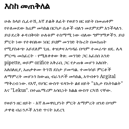
እስከ መጠቅለል
ሁሉ ከላይ ሲፈተሽ, እኛ ይልቅ ለፊት የወይን ዘር ዘይት በመጠቀም
የተለመደው ክሬም መካከል በርካታ ሴቶች ብለን መደምደም እንችላለን.
ይህ ደረቅ ቆዳ በቅባት ሁለቱም ተስማሚ ነው ብለው ግምገማዎችን. ይህ
ምርት ነው የተቀበለው ነበር ይህም መንገድ ትኩረት በመስጠት
የሚያስቆጭ አይደለም ጊዜ. ቀዝቃዛ አጣዳፊ በጣም ተመራጭ ዘዴ. ሌላ
ምርጫ መስፈርት - የሚለቀቀው ቅጽ. መንገድ ጋር አፈሰሰ አንድ
pipette, ወይም orifice አቅራቢ ጋር የታጠቁ መሆን አለበት.
አለበለዚያ, አጠቃቀሙ ትንሽ ደስታ ያመጣል. ተመሳሳይ ምርቶች
ለማምረት መሆኑን ከውጪ ብራንዶች መካከል, አጥብቀን Argital
ማቅረብ ነው. የእኛ, የሀገር ውስጥ ፍላጐት ልዩ ዘይት "ኒኪታ የአትክልት"
እና "Lekus". በተጨማሪም አሳቢነት ክልል ውስጥ ርካሽ ናቸው.
የወይን ዘር ዘይት - እኛ ለመዋቢያነት ምርት ለማምረት ዘንድ በጣም
ታዋቂ ብራንዶች አንድ ጥናት አደረገ.