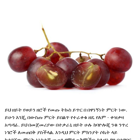
ይህ ዘይት የወይን ዘሮች የመጡ ትኩስ ይጥር በ በዋነኝነት ምርት ነው.
ይሁን እንጂ, በውስጡ ምርት ይበልጥ የተራቀቁ ዘዴ የለም - ቀዝቃዛ
አጣዳፊ. ይህ በመጀመሪያው በተቃራኒ ዘይት ሁሉ ከባዮሎጂ ንቁ ንጥረ
ነገሮች ለመጠበቅ ያስችላል. እንዲህ ምርት ምክንያት ሶኬት ላይ
ከተገኘው ምርት አነስተኛ መጠን የማይጠቅማችሁ ስለሆነ ግን በተግባር