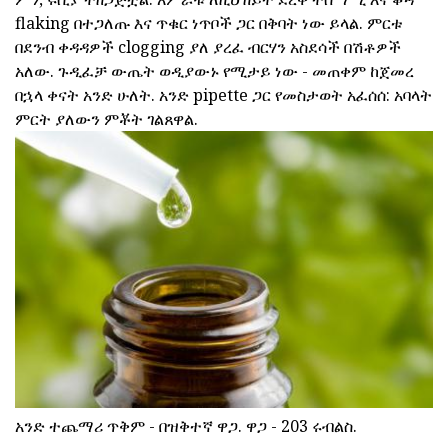
flaking በተጋለጡ እና ጥቁር ነጥቦች ጋር በቅባት ነው ይላል. ምርቱ
በደንብ ቀዳዳዎች clogging ያለ ያረፈ ብርሃን አስደሳች በሽቶዎች
አለው. ጉዲፈቻ ውጤት ወዲያውኑ የሚታይ ነው - መጠቀም ከጀመረ
በኋላ ቀናት አንድ ሁለት. አንድ pipette ጋር የመስታወት አፈሰሰ: አባላት
ምርት ያለውን ምቾት ገልጸዋል.
አንድ ተጨማሪ ጥቅም - በዝቅተኛ ዋጋ. ዋጋ - 203 ሩብልስ.