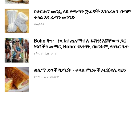
በቆርቆሮ መርፌ ላይ የጫጣን ጅራኞች እንሰራለን. በጣም
ቀላል እና ፈጣን መንገድ
ሀላፊነት
Boho ቅጥ - ነጻ እና ጤናማና ለ ፋሽን! እጃቸውን ጋር
ነገሮችን መማር, Boho: የአንገት, በዘርፉም, የፀጉር ጌጥ
የትርፍ ጊዜ ሥራ
ቋሊማ ድንች ካፖርት - ቀላል ምርቶች ኦርጅናሌ ሳህን
ምግብ እና መጠጥ