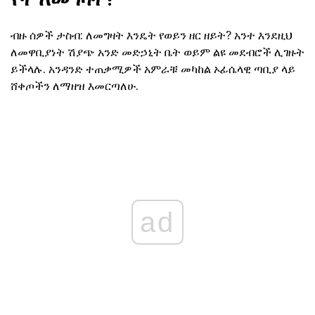
ብዙ ሰዎች ታስብ: ለመግዛት እንዴት የወይን ዘር ዘይት? አንተ እንደዚህ
ለመዋቢያነት ሽያጭ አንድ መድኃኒት ቤት ወይም ልዩ መደብሮች ሊገዙት
ይችላሉ. አንዳንድ ተጠቃሚዎች አምራቹ መካከል ኦፊሴላዊ ጣቢያ ላይ
ሸቀጦችን ለማዘዝ እመርጣለሁ.
ad