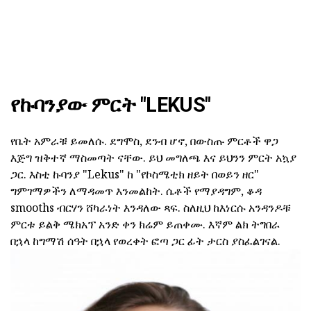
የኩባንያው ምርት "LEKUS"
የቤት አምራቹ ይመለሱ. ደግሞስ, ደንብ ሆኖ, በውስጡ ምርቶች ዋጋ
እጅግ ዝቅተኛ ማስመጣት ናቸው. ይህ መግለጫ እና ይህንን ምርት አኳያ
ጋር. እስቲ ኩባንያ "Lekus" ከ "የኮስሜቲክ ዘይት በወይን ዘር"
ግምገማዎችን ለማዳመጥ እንመልከት. ሴቶች የማያዳግም, ቆዳ
smooths ብርሃን ሸካራነት እንዳለው ጻፍ. ስለዚህ ከእነርሱ አንዳንዶቹ
ምርቱ ይልቅ ሜክአፕ አንድ ቀን ክሬም ይጠቀሙ. እኛም ልክ ትግበራ
በኋላ ከግማሽ ሰዓት በኋላ የወረቀት ፎጣ ጋር ፊት ታርስ ያስፈልገናል.