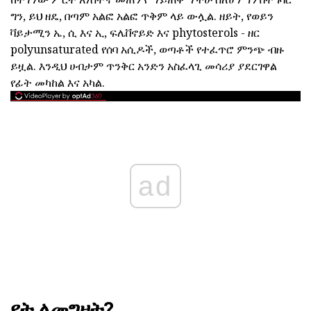
ግን, ይህ ዘዴ, በጣም አልፎ አልፎ ጥቅም ላይ ውሏል. ዘይት, የወይን
ቫይታሚን ኤ, ሲ እና ኢ, ፍሌቨኖይድ እና phytosterols - ዘር
polyunsaturated የሰባ አሲዶች, ወጣቶች የተፈጥሮ ምንጭ ብዙ
ይዟል. እንዲህ ሀብታም ጥንቅር አንድን አስፈላጊ መሳሪያ ያደርገዋል
የፊት መካከል እና አካል.
ad
የት ለመግዛት?