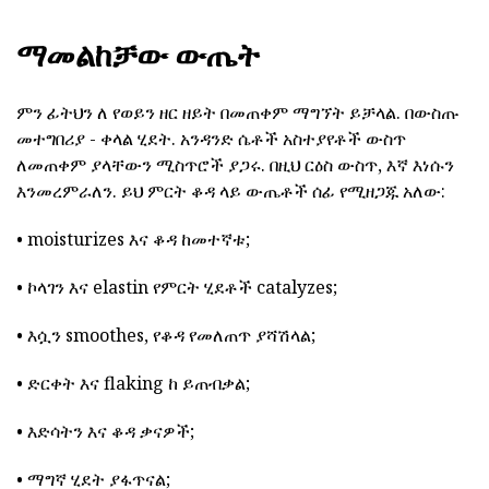
ማመልከቻው ውጤት
ምን ፊትህን ለ የወይን ዘር ዘይት በመጠቀም ማግኘት ይቻላል. በውስጡ
መተግበሪያ - ቀላል ሂደት. አንዳንድ ሴቶች አስተያየቶች ውስጥ
ለመጠቀም ያላቸውን ሚስጥሮች ያጋሩ. በዚህ ርዕስ ውስጥ, እኛ እነሱን
እንመረምራለን. ይህ ምርት ቆዳ ላይ ውጤቶች ሰፊ የሚዘጋጁ አለው:
• moisturizes እና ቆዳ ከመተኛቱ;
• ኮላገን እና elastin የምርት ሂደቶች catalyzes;
• እሷን smoothes, የቆዳ የመለጠጥ ያሻሽላል;
• ድርቀት እና flaking ከ ይጠብቃል;
• እድሳትን እና ቆዳ ቃናዎች;
• ማግኛ ሂደት ያፋጥናል;