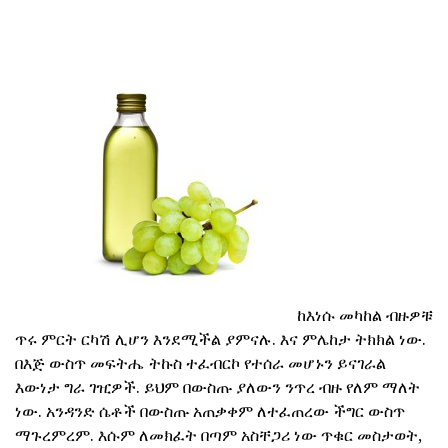
ከእነሱ መካከል ብዙዎቹ
ጥሩ ምርት ርካሽ ሊሆን እንደሚችል ያምናሉ. እና ምሌከታ ትክክል ነው.
በእጅ ውስጥ መፍትሔ ትኩስ ተፈብርኮ የተሰራ መሆኑን ይናገራል
እውነታ ግራ ገዢዎች. ይህም በውስጡ ያለውን ንጥረ ብዙ የለም ማለት
ነው. አንዳንድ ሴቶች በውስጡ አጠቃቀም ለተፈጠረው ችግር ውስጥ
ማጉረምረም. እሱም ለመክፈት በጣም አስቸጋሪ ነው ጥቁር መስታወት,