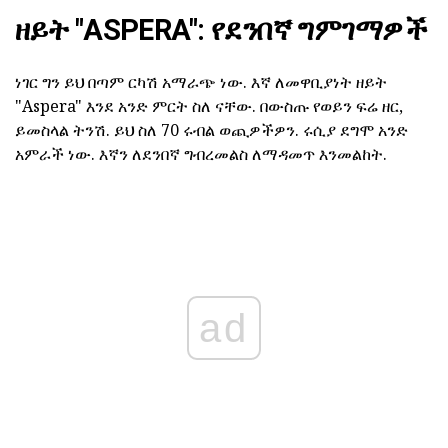
ዘይት "ASPERA": የደንበኛ ግምገማዎች
ነገር ግን ይህ በጣም ርካሽ አማራጭ ነው. እኛ ለመዋቢያነት ዘይት
"Aspera" እንደ አንድ ምርት ስለ ናቸው. በውስጡ የወይን ፍሬ ዘር,
ይመስላል ትንሽ. ይህ ስለ 70 ሩብል ወጪዎችዎን. ሩሲያ ደግሞ አንድ
አምራች ነው. እኛን ለደንበኛ ግብረመልስ ለማዳመጥ እንመልከት.
ad