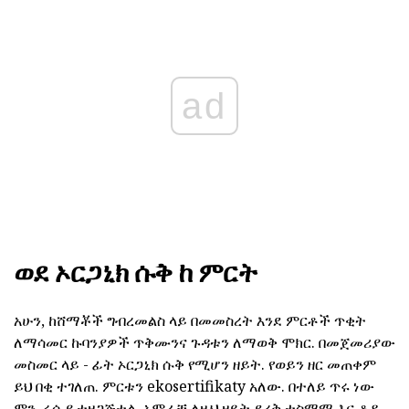
ad
ወደ ኦርጋኒክ ሱቅ ከ ምርት
አሁን, ከሸማቾች ግብረመልስ ላይ በመመስረት እንደ ምርቶች ጥቂት
ለማሳመር ኩባንያዎች ጥቅሙንና ጉዳቱን ለማወቅ ሞክር. በመጀመሪያው
መስመር ላይ - ፊት ኦርጋኒክ ሱቅ የሚሆን ዘይት. የወይን ዘር መጠቀም
ይህ በቂ ተገለጠ. ምርቱን ekosertifikaty አለው. በተለይ ጥሩ ነው
ምን, ሩሲያ ተዘጋጅቷል. አምራቹ ለዚህ ዘይት ደረቅ ተስማሚ እና ቆዳ