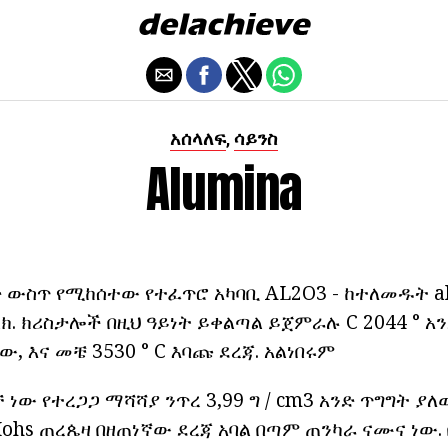
አሰላለፍ
ሳይንስ
,
Alumina
 ውስጥ የሚከሰተው የተፈጥሮ አካባቢ AL2O3 - ከተለመዱት a
. ክሪስታሎች በዚህ ዓይነት ይቀልጣል ይጀምራሉ C 2044 ° አ
, እና መቼ 3530 ° C እባጩ ደረጃ. አልነበሩም
 ነው የተረጋጋ ማሻሻያ ንጥረ 3,99 ግ / cm3 አንድ ጥግግት ያ
Mohs ጠረጴዛ በዘጠነኛው ደረጃ አባል በጣም ጠንካራ ናሙና ነው.