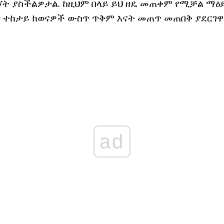
ኘት ያስችልዎታል. ከዚህም በላይ ይህ ዘዴ መጠቀም የሚቻል ማዕ
ረግ ተከታይ ክወናዎች ውስጥ ጥቅም እናት መጠጥ መጠበቅ ያደርገዋ
ad