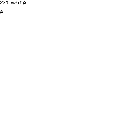
ድንን መካከል
ል.