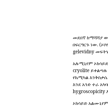
መደበኛ ከማሻሻያ ውሁ
በፍርግርጉ ነው. (ኦ
gelevidny መፍት
አሉሚኒየም ኦክሳይድ
cryolite ይቀልጣሉ
የኬሚካል እንቅስቃሴ 
እንደ አንድ ተራ አካ
hygroscopicit
ኦክሳይድ አልሙኒየም 