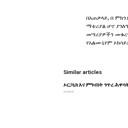
በአጠቃላይ, በ ምክ
ማቴሪያል ሆኖ ያገለግ
መሣሪያዎችን መቁረጥ
የአልሙኒየም ኦክሳይ
Similar articles
ኦርጋኒክ እና ምግብነት ንጥረ ሕዋሳ
አሰላለፍ