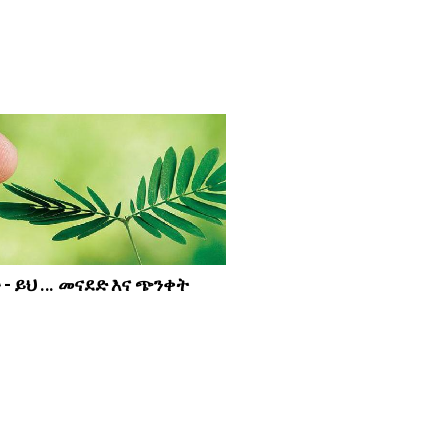
- ይህ ... መናደድ እና ጭንቀት