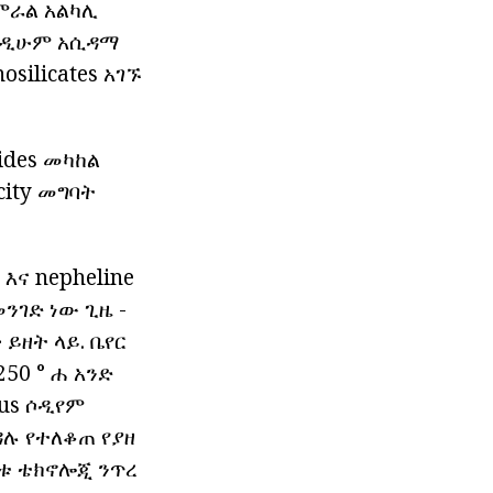
ጀምራል አልካሊ
እንዲሁም አሲዳማ
silicates አገኙ
ides መካከል
city መግባት
እና nepheline
ንገድ ነው ጊዜ -
 ይዘት ላይ. ቤየር
50 ° ሐ አንድ
us ሶዲየም
ዳሉ የተለቆጠ የያዘ
ነቱ ቴክኖሎጂ ንጥረ