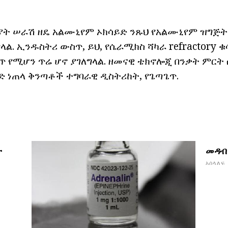
ንያት ሠራሽ ዘዴ አልሙኒየም ኦክሳይድ ንጹህ የአልሙኒየም ዝግጅት
ላል. ኢንዱስትሪ ውስጥ, ይህ, የሴራሚክስ ሻካራ refractory ቁ
 የሚሆን ጥሬ ሆኖ ያገለግላል. ዘመናዊ ቴክኖሎጂ በንቃት ምርት
ድ ነጠላ ቅንጣቶች ተግባራዊ ዲስትሪከት, የጌጣጌጥ.
ት
መዳብ 
አሰላለፍ