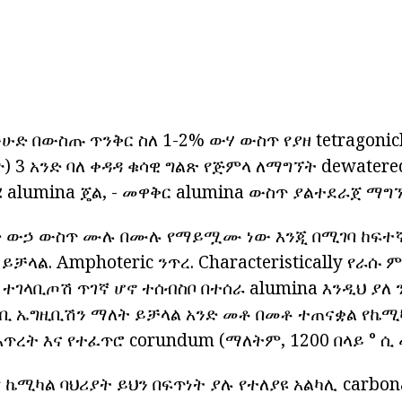
ድ በውስጡ ጥንቅር ስለ 1-2% ውሃ ውስጥ የያዘ tetragonic
ሃዮ) 3 አንድ ባለ ቀዳዳ ቁሳዊ ግልጽ የጅምላ ለማግኘት dewater
ሄ alumina ጄል, - መዋቅር alumina ውስጥ ያልተደራጀ ማግ
 ውኃ ውስጥ ሙሉ በሙሉ የማይሟሙ ነው እንጂ በሚገባ ከፍተኛ
 ይቻላል. Amphoteric ንጥረ. Characteristically የራሱ
ተገላቢጦሽ ጥገኛ ሆኖ ተሰብስቦ በተሰራ alumina እንዲህ ያለ 
ባቢ ኤግዚቢሽን ማለት ይቻላል አንድ መቶ በመቶ ተጠናቋል የኬሚካል
y እጥረት እና የተፈጥሮ corundum (ማለትም, 1200 በላይ ° 
ኬሚካል ባህሪያት ይህን በፍጥነት ያሉ የተለያዩ አልካሊ carbona