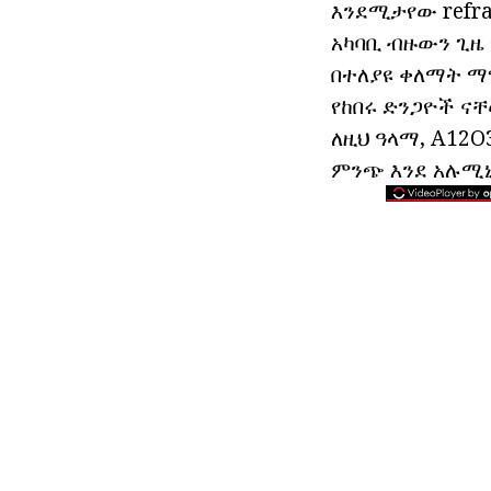
እንደሚታየው refrac
አካባቢ ብዙውን ጊዜ 
በተለያዩ ቀለማት ማግ
የከበሩ ድንጋዮች ናቸ
ለዚህ ዓላማ, A12O3
ምንጭ እንደ አሉሚኒ