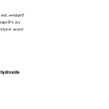
 ወደ መካከለኛ
ሳቁሶችን እና
 ሰዓታት ውስጥ
hydroxide