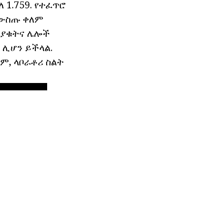
ለ 1.759. የተፈጥሮ
በውስጡ ቀለም
, ያቁትና ሌሎች
ት ሊሆን ይችላል.
ሪም, ላቦራቶሪ ስልት