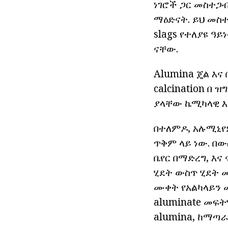
ነገሮች ጋር መስተጋብ
ማዕድናት. ይህ መስተ
slags የተለያዩ ዓይ
ናቸው.
Alumina ጄል እና
calcination በ 
ያላቸው ኬሚካላዊ እ
በተለምዶ, አሉሚኒየም
ጥቅም ላይ ነው. በው
ቤየር በማድረግ, እና 
ሂደት ውስጥ ሂደት መ
ሙቀት የአልካላይን 
aluminate መፍት
alumina, ከማጣራ