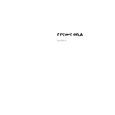
የ የናሙና ወኪል
አሰላለፍ