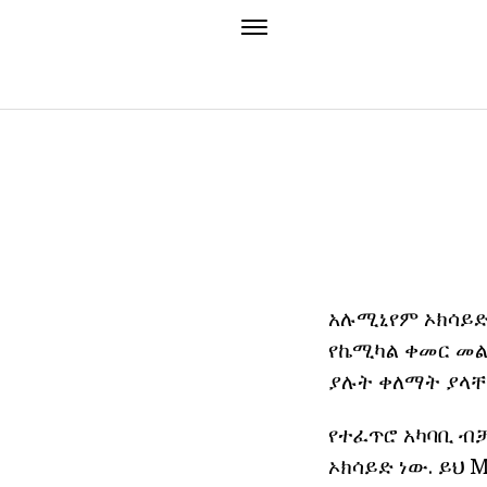
አሉሚኒየም ኦክሳይድ
የኬሚካል ቀመር መልክ
ያሉት ቀለማት ያላቸው
የተፈጥሮ አካባቢ ብቻ
ኦክሳይድ ነው. ይህ 