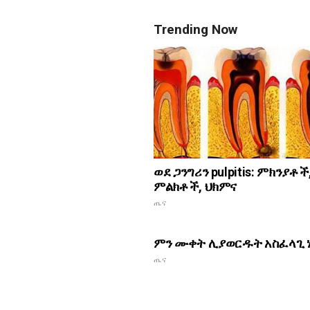
Trending Now
ወደ ጋንግሪን pulpitis: ምክንያቶች
ምልክቶች, ህክምና
ጤና
ምን ሙቀት ሊያወርዱት አስፈላጊ 
ጤና