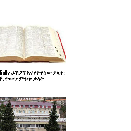
dially ራሽያኛ እና የተዋሰው ቃላት:
. የውጭ ምንጭ ቃላት