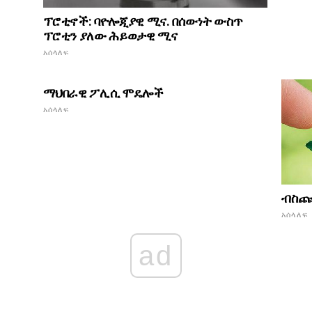
ፕሮቲኖች: ባዮሎጂያዊ ሚና. በሰውነት ውስጥ
ፕሮቲን ያለው ሕይወታዊ ሚና
አሰላለፍ
ማህበራዊ ፖሊሲ ሞዴሎች
አሰላለፍ
ብስጩ 
አሰላለፍ
ad