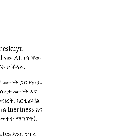
heskuyu
ed ነው AL የትኛው
ኘት ይችላሉ.
 ሙቀት ጋር የጦፈ,
 ምስረታ ሙቀት እና
ንብረት. አርቲፊሻል
 inertness እና
ሲ ሙቀት ማግኘት).
tes እንደ ንጥረ