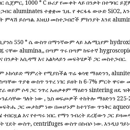
ር ሲጀምር, 1000 ° C ዙሪያ የሙቀት ላይ በንቃት በተግባር ይ
ጋብር aluminates ተቋቋመ ጊዜ. የ ቀርፋፋ ውሁድ SiO2, 
ነት ምላሽ ይሰጣል. እነዚህ መስተጋብሮች ምክንያት እንደ alumino
 ቢያንስ 550 ° ሴ ውስጥ በማንኛውም ላይ አሉሚኒየም hydrox
ዝግጁ ናቸው alumina,, በጣም ጥሩ በጣም ከፍተኛ hygroscopi
ና በንቃት አሲዳማ እና አልካላይን መፍትሄዎች ጋር መስተጋብር.
 ኦክሳይድ ማምረት የሚያስችል ጥሬ ቁሳዊ ማዕድንን, alunite 
ስጣቸው ጥያቄ ውስጥ ንጥረ ነገር ይዘት ከ 6-7% ምርት ዋናው መ
ኖራ ወይም ሶዳ ጋር ንጥረ አጠቃቀም ማዕድን sintering ዘዴ ዝቅ
ንፈሳቸው ዓለት ነው , ኳስ ወፍጮዎች ተከትሎ ማዕድንን 225-2
መፍትሔ ጋር መታከም ነው በመሆኑም ከተገኘው ጥንቅር aqueo
ሄ ተበርዟል እና የተጣሩ ነበር. የማን ንብረት ደረጃውን ጋር ይዛመ
ት ሂደት ውስጥ, centrifuges ውስጥ በስብሶ ነው. እንዲህ ዓይ