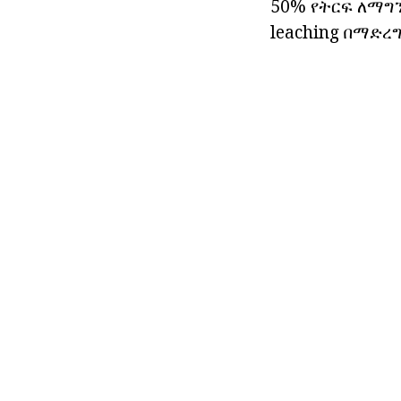
50% የትርፍ ለማግ
leaching በማድ