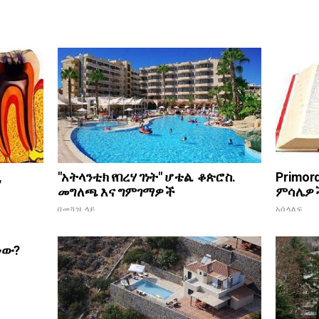
,
"አትላንቲክ የበረሃ ገነት" ሆቴል. ቆጵሮስ.
Primor
መግለጫ እና ግምገማዎች
ምሳሌዎች
በመጓዝ ላይ
አሰላለፍ
ነው?