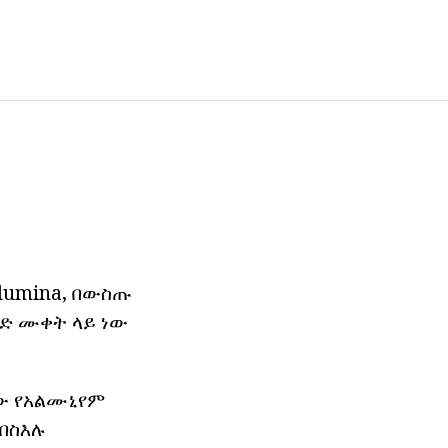
lumina, በውስጡ
ንድ ሙቀት ላይ ነው
ለው የአልሙኒየም
 በስእሉ