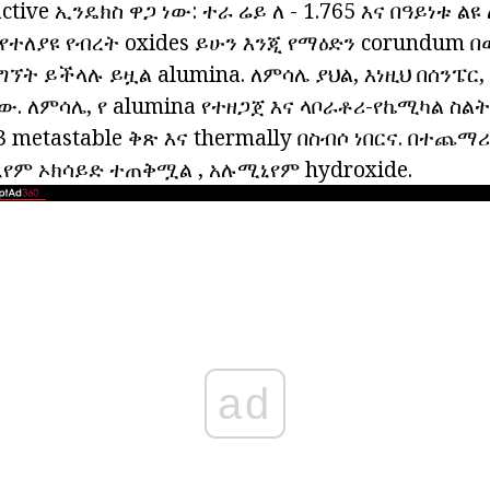
tive ኢንዴክስ ዋጋ ነው: ተራ ሬይ ለ - 1.765 እና በዓይነቱ ልዩ 
የተለያዩ የብረት oxides ይሁን እንጂ የማዕድን corundum 
ኘት ይችላሉ ይዟል alumina. ለምሳሌ ያህል, እነዚህ በሰንፔር
ው. ለምሳሌ, የ alumina የተዘጋጀ እና ላቦራቶሪ-የኬሚካል ስል
 metastable ቅጽ እና thermally በስብሶ ነበርና. በተጨማ
የም ኦክሳይድ ተጠቅሟል , አሉሚኒየም hydroxide.
ad