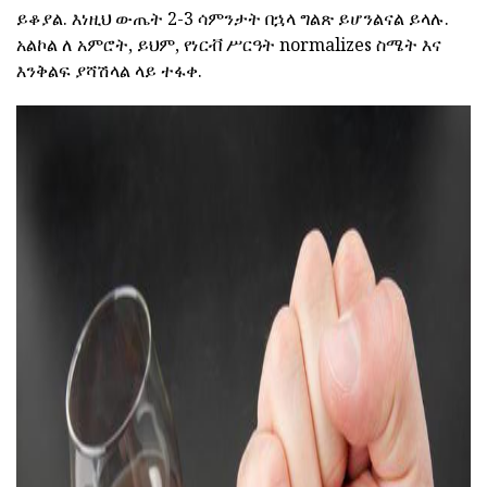
ይቆያል. እነዚህ ውጤት 2-3 ሳምንታት በኋላ ግልጽ ይሆንልናል ይላሉ.
አልኮል ለ አምሮት, ይህም, የነርቭ ሥርዓት normalizes ስሜት እና
እንቅልፍ ያሻሽላል ላይ ተፋቀ.