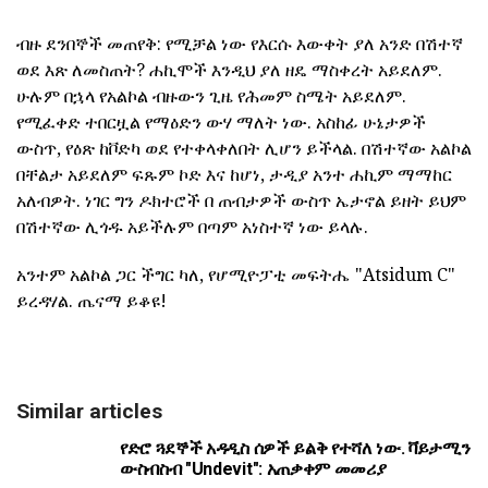
ብዙ ደንበኞች መጠየቅ: የሚቻል ነው የእርሱ እውቀት ያለ አንድ በሽተኛ
ወደ እጽ ለመስጠት? ሐኪሞች እንዲህ ያለ ዘዴ ማስቀረት አይደለም.
ሁሉም በኋላ የአልኮል ብዙውን ጊዜ የሕመም ስሜት አይደለም.
የሚፈቀድ ተበርዟል የማዕድን ውሃ ማለት ነው. አስከፊ ሁኔታዎች
ውስጥ, የዕጽ ከቮድካ ወደ የተቀላቀለበት ሊሆን ይችላል. በሽተኛው አልኮል
በቸልታ አይደለም ፍጹም ኮድ እና ከሆነ, ታዲያ አንተ ሐኪም ማማከር
አለብዎት. ነገር ግን ዶክተሮች በ ጠብታዎች ውስጥ ኤታኖል ይዘት ይህም
በሽተኛው ሊጎዱ አይችሉም በጣም አነስተኛ ነው ይላሉ.
አንተም አልኮል ጋር ችግር ካለ, የሆሚዮፓቲ መፍትሔ "Atsidum C"
ይረዳሃል. ጤናማ ይቆዩ!
Similar articles
የድሮ ጓደኞች አዳዲስ ሰዎች ይልቅ የተሻለ ነው. ቫይታሚን
ውስብስብ "Undevit": አጠቃቀም መመሪያ