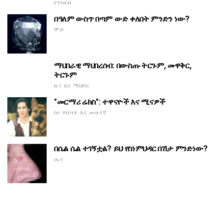
የገንዘብ
በዓለም ውስጥ በጣም ውድ ቀለበት ምንድን ነው?
ሞድ
ማህበራዊ ማህበረሰብ: በውስጡ ትርጉም, መዋቅር,
ትርጉም
ዜና እና ማህበር
"መርማሪ ሬክስ": ተዋናዮች እና ሚናዎች
ስነ ጥበባት እና መዝናኛ
በሴል ሴል ተገኝቷል? ይህ የስነምህዳር በሽታ ምንድነው?
ጤና