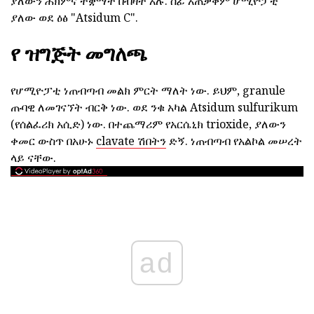
ያለውን ሕክምና ተቋማት በብዛት አሉ. ሰፊ አጠቃቀም ሆሚዮፓቲ
ያለው ወደ ዕፅ "Atsidum C".
የ ዝግጅት መግለጫ
የሆሚዮፓቲ ነጠብጣብ መልክ ምርት ማለት ነው. ይህም, granule
ጡባዊ ለመገናኘት ብርቅ ነው. ወደ ንቁ አካል Atsidum sulfurikum
(የሰልፈሪክ አሲድ) ነው. በተጨማሪም የአርሴኒክ trioxide, ያለውን
ቀመር ውስጥ በአሁኑ
clavate ሽበትን
ድኝ. ነጠብጣብ የአልኮል መሠረት
ላይ ናቸው.
ad