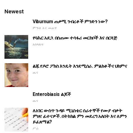
Newest
Viburnum ጠቃሚ ንብረቶች ምንድን ነው?
ምግብ እና መጠጥ
የባሕር አደጋ. በሰጠሙ ተሳፋሪ መርከቦች እና ሰርጓጅ
አሰላለፍ
ልጁ የዶሮ ፖክስ እንዴት እንደሚሰራ. ምልክቶችና ህክምና
ጤና
Enterobiasis ልጆች
ጤና
ለአገር ውስጥ ጉዳይ ሚኒስቴር ሰራተኞች የሙያ ብቃት
ምዘና ፈተናዎች. በትክክል ምን መደረግ አለበት እና ለምን
ይፈጸማል?
ሥራ