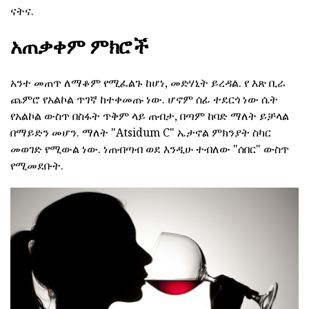
ናትና.
አጠቃቀም ምክሮች
አንተ መጠጥ ለማቆም የሚፈልጉ ከሆነ, መድሃኒት ይረዳል. የ እጽ ቢራ
ጨምሮ የአልኮል ጥገኛ ከተቀመጡ ነው. ሆኖም ሰፊ ተደርጎ ነው ሴት
የአልኮል ውስጥ በስፋት ጥቅም ላይ ጠብታ, በጣም ከባድ ማለት ይቻላል
በማይድን መሆን. ማለት "Atsidum C" ኤታኖል ምክንያት ስካር
መወገድ የሚውል ነው. ነጠብጣብ ወደ እንዲሁ ተብለው "ሰበር" ውስጥ
የሚመደቡት.