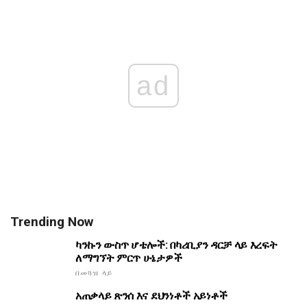
ad
Trending Now
ካንኩን ውስጥ ሆቴሎች: በካሪቢያን ዳርቻ ላይ እረፍት
ለማግኘት ምርጥ ሁኔታዎች
በመጓዝ ላይ
አጠቃላይ ጽንሰ እና ደህንነቶች አይነቶች