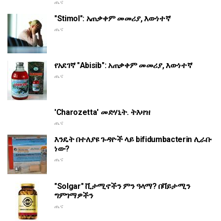
ጤና
"Stimol": አጠቃቀም መመሪያ, እውነተኛ
ጤና
የአደገኛ "Abisib": አጠቃቀም መመሪያ, እውነተኛ
ጤና
'Charozetta' መድሃኒት. ትእዛዝ
ጤና
እንዴት በተለያዩ ጉዳዮች ላይ bifidumbacterin ሊራቡ
ነው?
ጤና
"Solgar" ቪታሚኖችን ምን ዓላማ? በቫይታሚን
ግምገማዎችን
ጤና