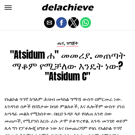
,
ጤና
ዝግጅት
"Atsidum ሐ" መመሪያ. መጠጣት
ማቆም የሚቻለው እንዴት ነው?
"Atsidum C"
የአልኮል ጥገኛ ከዓለም ሕዝብ መካከል ግማሽ ውስጥ በምርመራ ነው.
አንዳንድ ሰዎች የበሽታው ከባድ ምልክቶች, እና ሌሎችም ውስጥ ያነሰ
አጣዳፊ መልክ የሚከሰተው. በዚህ ጉዳይ ላይ የበለጠ አንድ ሰው
መጠጦች, የሚያንስ እርሱ ራሱ ታሞ ይቆጥረዋል. አንዱ መንገድ ወይም
ሌላ ግን የፓቶሎጂ ዘግይቶ ነው እና በመጨረሻም የባሰ. የአልኮል ጥገኛ