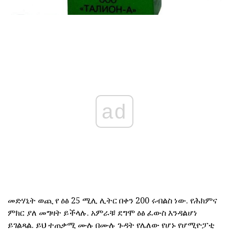
ad
መድሃኒት ወጪ የ ዕፅ 25 ሚሊ ሊትር በቀን 200 ሩብልስ ነው. የሕክምና
ምክር ያለ መግዛት ይችላሉ. አምራቹ ደግሞ ዕፅ ፈውስ እንዳልሆነ
ይገልጻል. ይህ ተጠቃሚ ሙሉ በሙሉ ጉዳት የሌለው የሆኑ የሆሚዮፓቲ