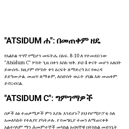
"ATSIDUM ሐ": በመጠቀም ዘዴ
የአልኮል ጥገኛ የሚሆን መፍትሔ በአፍ. 8-10 ለ የተመደበ ነው
"Atsidum C" ሦስት ጊዜ በቀን እስከ ዝቅ. ይህ 4 ቀናት መሆን አለበት
ይውሰዱ. ከዚያም የሦስት ቀን ዕረፍት ለማድረግ እና የወረዳ
ይደግሙታል. መጠጥ ለማቆም, ለስድስት ወራት ያህል እጽ መጠቀም
ይኖርብናል.
"ATSIDUM C": ግምገማዎች
ሰዎች ዕፅ ተጠቃሚዎች ምን እያሉ እንደሆኑ? ይህ የሆሚዮፓቲ ስለ
አመለካከት የተለያየ ያካትታሉ. የ የመግቢያ ተመን ለማጠናቀቅ
አልተሳካም ማን ሕመምተኞች መካከል አብዛኞቹ በትክክል መድሃኒት