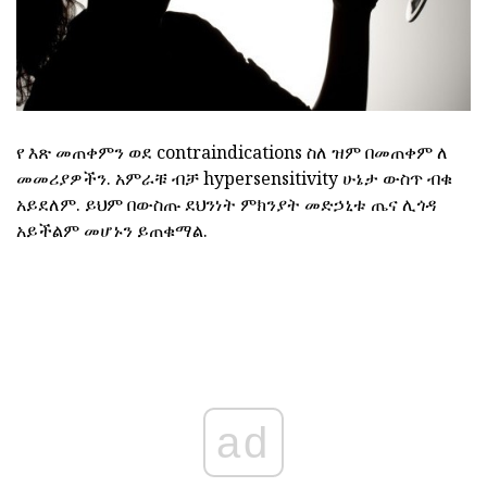
የ እጽ መጠቀምን ወደ contraindications ስለ ዝም በመጠቀም ለ
መመሪያዎችን. አምራቹ ብቻ hypersensitivity ሁኔታ ውስጥ ብቁ
አይደለም. ይህም በውስጡ ደህንነት ምክንያት መድኃኒቱ ጤና ሊጎዳ
አይችልም መሆኑን ይጠቁማል.
ad