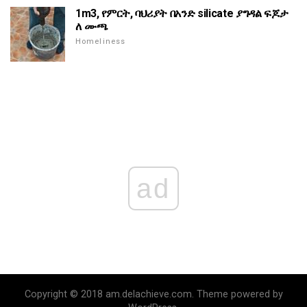
1m3, የምርት, ባህሪያት በአንድ silicate ያግዳል ፍጆታ
ለ ሙጫ
Homeliness
ad
Copyright © 2018 am.delachieve.com. Theme powered by