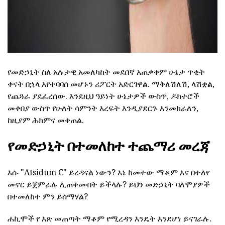
የመድኃኒት ስለ አሉታዊ አመለካከት መደበኛ አጠቃቀም ሁኔታ ጥቂት
ቀናት በኋላ እየተባባሰ መሆኑን ሪፖርት አድርገዋል. ማቅለሽለሽ, ላሽቋል,
የጨጓራ ያደፈረሰው. እንደዚህ ዓይነት ሁኔታዎች ውስጥ, ዶክተሮች
መቀበያ ውስጥ የሁለት ሳምንት እረፍት እንዲያደርጉ እንመክራለን,
ከዚያም ሕክምና መቀጠል.
የመድኃኒት በተመለከተ ተጨማሪ መረጃ
እሱ "Atsidum C" ይረዳናል ነውን? እኔ ከመተው ማቆም እና በተለየ
መኖር ይጀምራሉ ሊጠቀሙበት ይችላሉ? ይህን መድኃኒት ባለሞያዎች
በተመለከተ ምን ይሰማሃል?
ሐኪሞች የ እጽ መጠጣት ማቆም የሚረዳን እንዴት እንደሆነ ይናገራሉ.