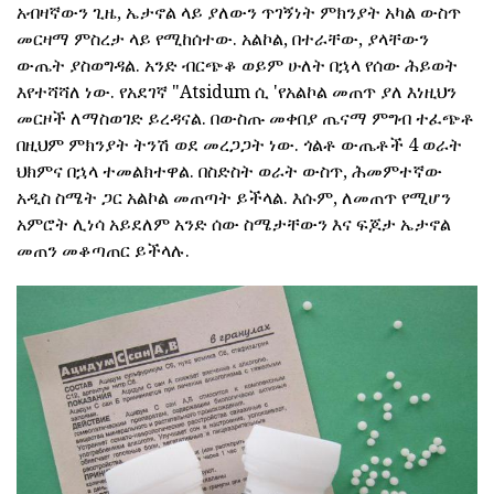
አብዛኛውን ጊዜ, ኤታኖል ላይ ያለውን ጥገኝነት ምክንያት አካል ውስጥ
መርዛማ ምስረታ ላይ የሚከሰተው. አልኮል, በተራቸው, ያላቸውን
ውጤት ያስወግዳል. አንድ ብርጭቆ ወይም ሁለት በኋላ የሰው ሕይወት
እየተሻሻለ ነው. የአደገኛ "Atsidum ሲ 'የአልኮል መጠጥ ያለ እነዚህን
መርዞች ለማስወገድ ይረዳናል. በውስጡ መቀበያ ጤናማ ምግብ ተፈጭቶ
በዚህም ምክንያት ትንሽ ወደ መረጋጋት ነው. ጎልቶ ውጤቶች 4 ወራት
ህክምና በኋላ ተመልክተዋል. በስድስት ወራት ውስጥ, ሕመምተኛው
አዲስ ስሜት ጋር አልኮል መጠጣት ይችላል. እሱም, ለመጠጥ የሚሆን
አምሮት ሊነሳ አይደለም አንድ ሰው ስሜታቸውን እና ፍጆታ ኤታኖል
መጠን መቆጣጠር ይችላሉ.