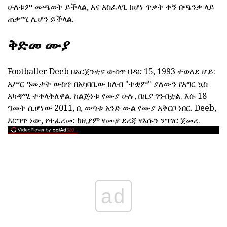
ሁለቱም መጫወት ይችላል, እና አስፈላጊ ከሆነ ጥቃት ቀኝ በጫንቃ ላይ
ጠቃሚ ሊሆን ይችላል.
ቅድመ ሙያ
Footballer Deeb በአርጀንቲና ውስጥ ህዳር 15, 1993 ተወለደ ሆይ:
አሥር ዓመታት ውስጥ በአካባቢው ክለብ "ተቋም" ያለውን የእግር ኳስ
አካዳሚ ተቀላቅለዋል. ከልጅነቱ የሙያ ሁሉ, በዚያ ገንብቷል. እሱ 18
ዓመት ሲሆነው 2011, በ, ወጣቱ አንድ ውል የሙያ አቅርቦ ነበር. Deeb,
እርግጥ ነው, የተፈረመ; ከዚያም የሙያ ደረጃ የእሱን ንግግር ጀመረ.
ad