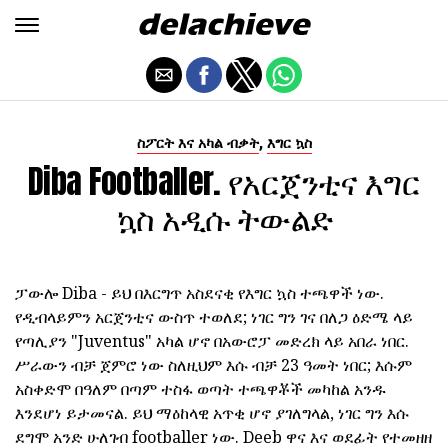
,
ስፖርት እና አካል ብቃት
እግር ኳስ
Diba Footballer. የአርጀንቲና እግር
ኳስ አዲሱ ትውልድ
ፓውሎ Diba - ይህ በእርግጥ አስደናቂ የእግር ኳስ ተጫዋች ነው.
የዲብላይምን አርጀንቲና ውስጥ ተወለደ; ነገር ግን ገና በለጋ ዕድሜ ላይ
የጣሊያን "Juventus" አካል ሆኖ በአውሮፓ መድረክ ላይ አበራ ነበር.
ሥራውን ብቻ ጀምሮ ነው ስለዚህም እሱ ብቻ 23 ዓመት ነበር; እሱም
አስቀድሞ በዓለም በጣም ተስፋ ወጣት ተጫዋቾች መካከል አንዱ
እንደሆነ ይታመናል. ይህ ማዕከላዊ አጥቂ ሆኖ ያገለግላል, ነገር ግን እሱ
ደግሞ አንድ ሁለገብ footballer ነው. Deeb ዋና እና ወደፊት የተመዘዘ