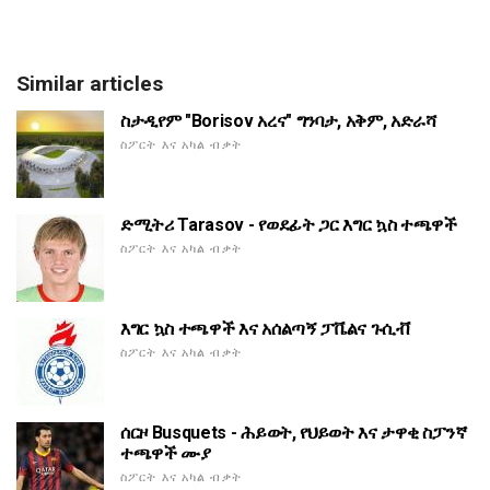
Similar articles
ስታዲየም "Borisov አረና" ግንባታ, አቅም, አድራሻ
ስፖርት እና አካል ብቃት
ድሚትሪ Tarasov - የወደፊት ጋር እግር ኳስ ተጫዋች
ስፖርት እና አካል ብቃት
እግር ኳስ ተጫዋች እና አሰልጣኝ ፓቬልና ጉሲቭ
ስፖርት እና አካል ብቃት
ሰርዞ Busquets - ሕይወት, የህይወት እና ታዋቂ ስፓንኛ
ተጫዋች ሙያ
ስፖርት እና አካል ብቃት