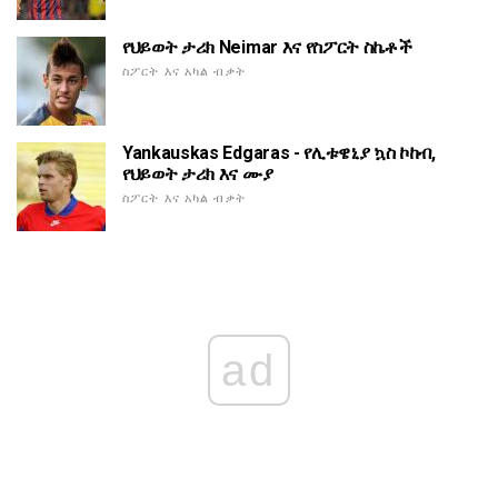
የህይወት ታሪክ Neimar እና የስፖርት ስኬቶች
ስፖርት እና አካል ብቃት
Yankauskas Edgaras - የሊቱዌኒያ ኳስ ኮከብ,
የህይወት ታሪክ እና ሙያ
ስፖርት እና አካል ብቃት
ad