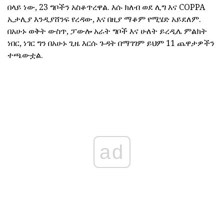
በላይ ነው, 23 ግቦችን አስቆጥረዋል. እሱ ክለብ ወደ ሊግ እና COPPA
ኢታሊያ እንዲያሸንፍ የረዳው, እና በዚያ ማቆም የሚሄድ አይደለም.
በአሁኑ ወቅት ውስጥ, ፓውሎ አራት ግቦች እና ሁለት ይረዲሌ ምልክት
ነበር, ነገር ግን በአሁኑ ጊዜ እርሱ ጉዳት በማገገም ይህም 11 ጨዋታዎችን
ተጫውቷል.
ad