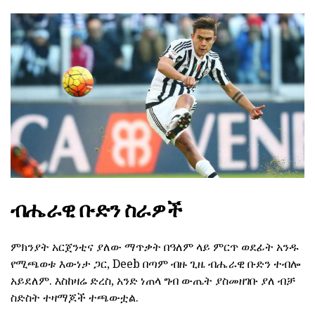
ብሔራዊ ቡድን ስራዎች
ምክንያት አርጀንቲና ያለው ማጥቃት በዓለም ላይ ምርጥ ወደፊት አንዱ
የሚጫወቱ እውነታ ጋር, Deeb በጣም ብዙ ጊዜ ብሔራዊ ቡድን ተብሎ
አይደለም. እስከዛሬ ድረስ, አንድ ነጠላ ግብ ውጤት ያስመዘገቡ ያለ ብቻ
ስድስት ተዛማጆች ተጫውቷል.