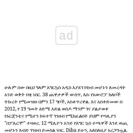
ad
ሁሉም ሰው በዚህ ዓለም እግርኳስ አዲስ እያደገ ኮከብ መሆኑን ለመረዳት
አንድ ወቅት በቂ ነበር. 38 ጨዋታዎች ውስጥ, እሱ የአውሮፓ ክለቦች
ትኩረት የሚመዝዙ በምን 17 ግቦች, አስቆጥረዋል. እና አስቀድመው በ
2012, የ 19 ዓመት ዕድሜ እድል ወስዶ ማንም ገና ያልታወቀ
የአርጀንቲና የሚሆን ከፍተኛ ገንዘብ የሚከፈልበት ይህም የጣሊያን
"በፓሌርሞ" ተዛወረ. 12 ሚሊዮን አንድ የእግር ኳስ ተጫዋች እንደ ወጪ
መሆኑን እብድ ገንዘብ ይመስል ነበር. Diba ይሁን, አለበለዚያ አረጋግጧል.