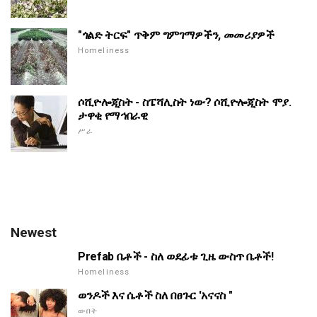
"ጎልድ ትርፍ" ጥቅም ግምገማዎችን, መመሪያዎች
Homeliness
ሶሺዮሎጂስት - ስፔሻሊስት ነው? ሶሺዮሎጂስት ሞያ.
ታዋቂ የማኅበራዊ
ሥራ
Newest
Prefab ቤቶች - ስለ ወደፊቱ ጊዜ ውስጥ ቤቶች!
Homeliness
ወንዶች እና ሴቶች ስለ በፀጉር 'አናናስ "
ውበት