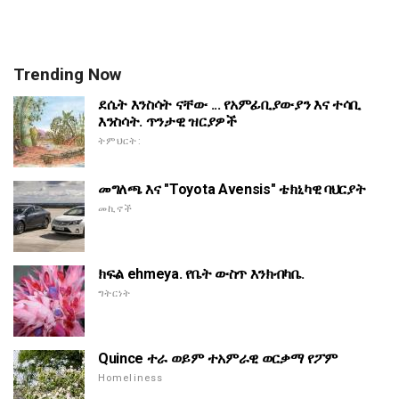
Trending Now
ደሴት እንስሳት ናቸው ... የአምፊቢያውያን እና ተሳቢ
እንስሳት. ጥንታዊ ዝርያዎች
ትምህርት:
መግለጫ እና "Toyota Avensis" ቴክኒካዊ ባህርያት
መኪኖች
ክፍል ehmeya. የቤት ውስጥ እንክብካቤ.
ግትርነት
Quince ተራ ወይም ተአምራዊ ወርቃማ የፖም
Homeliness