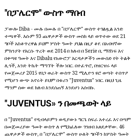
"በፓሌርሞ" ውስጥ ማበብ
ፓውሎ Diba - ሙሉ በሙሉ በ "በፓሌርሞ" ውስጥ ተገልጿል አንድ
ተጫዋች. እሱም 93 ጨዋታዎች ውስጥ መስክ ላይ ወጥተው ወደ 21
ግቦች አስቆጥረዋል ይህም ሦስት ዓመት ያህል በዚያ ቆየ. በአብዛኛው
ምክንያት የእርሱ ጥረት ወደ 2014 በ ክለብ በ Serie ቢ ማሸነፍ እና
በቀጣዩ ዓመት እና Dibalu የአውሮፓ እርዳታዎችን መውሰድ የት ትልቅ
ሊጎች, አንድ ትኬት ማግኘት ችሎ ነበር. በተፈጥሮ, በዝርዝሩ ላይ
የመጀመሪያ 2015 የበጋ ወራት ውስጥ 32 ሚሊዮን ዩሮ ወጣት ተሰጥዖ
የሚሆን ውጭ አኖሩት ይህም በቱሪን "Juventus" ነበር. በዚህ ጊዜ
ማንም ሰው ወደ ክለብ እንደሰጠኝ እንደሆነ አሰብኩ.
"JUVENTUS» ን በመጫወት ላይ
በ "Juventus" የዲብላይምን ወዲያውኑ ግርጌ ስፍራ አተረፈ እና በጣም
በመጀመሪያው ዓመት ውስጥ ለ የሚከፈለው ገንዘብ አጸደቃቸው. 46
ጨዋታዎች ውስጥ, በ "በፓሌርሞ" ውስጥ ሁለት ግቦችን ከሦስት ዓመት