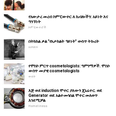
የአውታረ መረብ ኮምፒውተር ለ ኬብሎችን: አይነት እና
ግንኙነት
ኮምፒውተሮች
በትክክል ቃል "የአታክልት ዓይነት" ውስጥ ትኩረት
አሰላለፍ
የሞስኮ ምርጥ cosmetologists: ግምገማዎች. ሞስኮ
ውስጥ ሙያዊ cosmetologists
ውበት
እጅ ወደ induction ሞተር ያለውን ጄኔሬተር. ወደ
Generator ወደ አልተመሳሰል ሞተር መለወጥ
እንደሚቻል
Homeliness