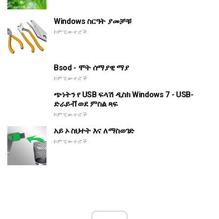
Windows ስርዓት ያመቻቹ
ኮምፒውተሮች
Bsod - ሞት ሰማያዊ ማያ
ኮምፒውተሮች
ጭነትን የ USB ፍላሽ ዲስክ Windows 7 - USB-
ድራይቭ ወደ ምስል ጻፍ
ኮምፒውተሮች
አይ ኦ ስህተት እና ለማስወገድ
ኮምፒውተሮች