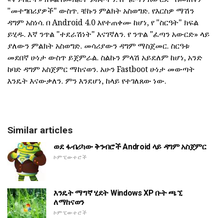
"መተግበሪያዎች" ውስጥ. ቼኩን ምልክት አስወግድ. የእርስዎ ማሽን
ዳግም አስነሳ. በ Android 4.0 እየተጠቀሙ ከሆነ, የ "ስርዓት" ክፍል
ይሂዱ. እኛ ንጥል "ተደራሽነት" እናገኛለን. የ ንጥል "ፈጣን አውርድ» ላይ
ያለውን ምልክት አስወግድ. መሳሪያውን ዳግም ማስጀመር. ስርዓቱ
መደበኛ ሁነታ ውስጥ ይጀምራል. ስልኩን ምላሽ አይደለም ከሆነ, አንድ
ከባድ ዳግም አስጀምር ማከናወን. አሁን Fastboot ሁነታ መውጣት
እንዴት እናውቃለን. ምን እንደሆነ, ከላይ የተገለጸው ነው.
Similar articles
ወደ ፋብሪካው ቅንብሮች Android ላይ ዳግም አስጀምር
ኮምፒውተሮች
እንዴት ማግኛ ሂደት Windows XP ቡት ጫኚ
ለማከናወን
ኮምፒውተሮች