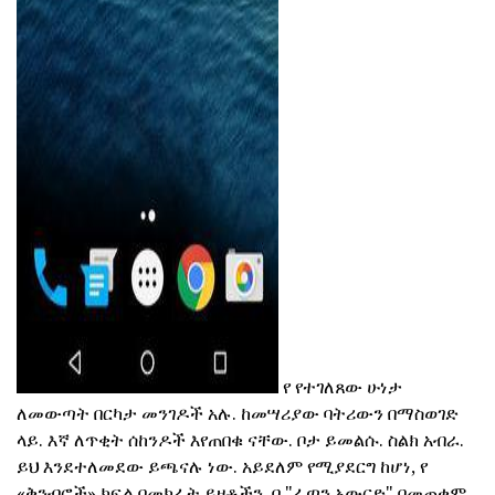
ad
የ የተገለጸው ሁነታ
ለመውጣት በርካታ መንገዶች አሉ. ከመሣሪያው ባትሪውን በማስወገድ
ላይ. እኛ ለጥቂት ሰከንዶች እየጠበቁ ናቸው. ቦታ ይመልሱ. ስልክ አብራ.
ይህ እንደተለመደው ይጫናሉ ነው. አይደለም የሚያደርግ ከሆነ, የ
«ቅንብሮች» ክፍል በመክፈት ይዘቶችን. በ "ፈጣን አውርድ" በመጠቀም