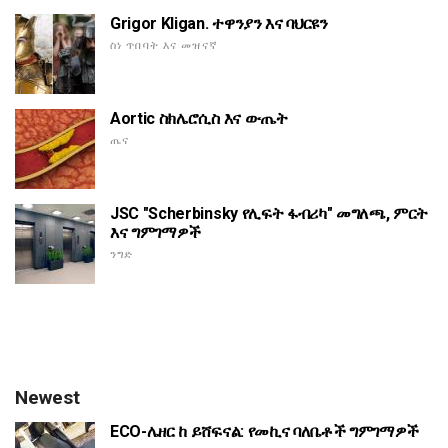
Grigor Kligan. ተዋንያን እና ባህርዩን
ስነ ጥበባት እና መዝናኛ
Aortic ስክሌሮሲስ እና ውጤት
ጤና
JSC "Scherbinsky የሊፍት ፋብሪካ" መግለጫ, ምርት
እና ግምገማዎች
ንግድ
Newest
ECO-ሌዘር ከ ይሸፍናል: የመኪና ባለቤቶች ግምገማዎች