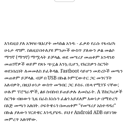
እንደዚህ ያለ አገዛዝ ባህሪያት መካከል አንዱ - ፈቃድ የራሱ የፋብሪካ
ሁኔታ ዳግም. ስለዚህ በተለያዩ ምንጮች ውስጥ ያለውን ቃል መልሶ
ማግኛ (ማግኛ) ማሟላት ይቻላል. ወደ መሣሪያ መጠቀም አንዳንድ
መጠገኛዎች ወይም የጽኑ ጭኗል እንኳ ቢሆን, የእርስዎን ስርዓት
ወደነበረበት ለመመለስ ይፈቅዳል. Fastboot ሳይሆን መድረኮች መጫን
መጠቀም ይቻላል. ብቻ በ USB በኩል ኮምፒውተር ጋር መገናኘት
አለብዎት, በዚህ ሁነታ ውስጥ መግብር ጋር ይስሩ. በነጻ የሚገኙ ናቸው;
ሁሉም ፕሮግራሞች, ልዩ ስብስብ ይጠይቃሉ ለመስራት. A ሽከርካሪዎች
ስርዓቱ ብዙውን ጊዜ በራስ እነሱን ፈልጎ አይደለም እውነታ በማድረግ
በእጅ መጫን አለበት. ሶፍትዌሩን በመጠቀም "የመሣሪያ አስተዳዳሪ"
በኩል ያለውን ሃርድዌር እንዲያሄዱ. ይህ የ Android ADB በይነገጽ
መምረጥ አለባቸው.