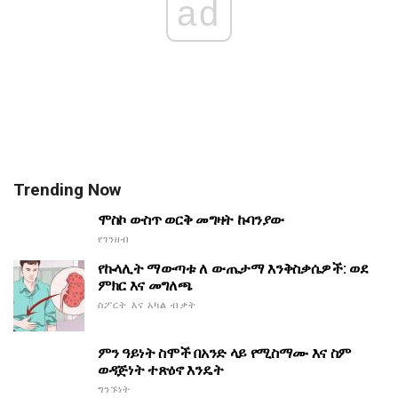
ad
Trending Now
ሞስኮ ውስጥ ወርቅ መግዛት ኩባንያው
የገንዘብ
የኩላሊት ማውጣቱ ለ ውጤታማ እንቅስቃሴዎች: ወደ
ምክር እና መግለጫ
ስፖርት እና አካል ብቃት
ምን ዓይነት ስሞች በአንድ ላይ የሚስማሙ እና ስም
ወዳጅነት ተጽዕኖ እንዴት
ግንኙነት