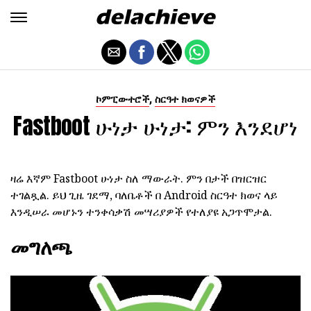
,
ኮምፒውተሮች
ስርዓተ ክወናዎች
Fastboot ሁነታ ሁነታ: ምን እንደሆነ
ዛሬ እኛም Fastboot ሁነታ ስለ ማውራት. ምን በታች በዝርዝር
ተገልጿል. ይህ ጊዜ ገደማ, ባለቤቶች በ Android ስርዓተ ክወና ላይ
እንዲሠራ መሆኑን ተንቀሳቃሽ መሣሪያዎች የተለያዩ አጋጥሞታል.
መግለጫ