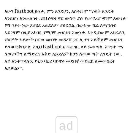
አሁን Fastboot ሁነታ, ምን እንደሆነ, አስቀድሞ ማወቅ እንዴት
እንደሆነ እንመልከት. ይህ ሶፍትዌር ውስጥ ያሉ የመሣሪያ ዳግም እውነታ
ምክንያት ነው እያሄደ አይደለም ያደርጋል. በውስጡ ሼል ለማንበብ
አይገኝም በዚያ አካባቢ የሚገኝ መሆኑን እውነታ. እንዲያውም አስፈላጊ
የስርዓት ፋይሎች ስርወ-መብት መዳረሻ ጋር ሊሆን አይችልም መሆኑን
ይንጸባረቅበታል. እዚህ Fastboot ሁናቴ ገቢ ላይ ይመጣል. እናንተ ዋና
ለውጦችን ለማድረግ እቅድ አይደለም ከሆነ ለመውጣት እንዴት ነው,
እኛ እንቀጥላለን. ይህን ባህሪ ባይኖሩ መደበኛ መድረክ ለመመስረት
አይቻልም.
ad