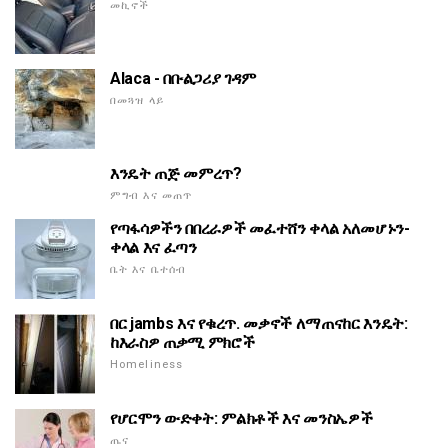
መኪኖች
Alaca - በቡልጋሪያ ገዳም
በመጓዝ ላይ
እንዴት ጠጅ መምረጥ?
ምግብ እና መጠጥ
የጣፋሳዎችን በበረራዎች መፈተሸን ቀላል አለመሆኑን-
ቀላል እና ፈጣን
ቤት እና ቤተሰብ
በር jambs እና የቁረጥ. መቃኖች ለማጠናከር እንዴት:
ከእራስዎ ጠቃሚ ምክሮች
Homeliness
የሆርሞን ውድቀት: ምልክቶች እና መንስኤዎች
ጤና