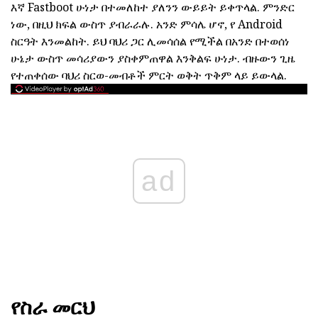
እኛ Fastboot ሁነታ በተመለከተ ያለንን ውይይት ይቀጥላል. ምንድር
ነው, በዚህ ክፍል ውስጥ ያብራራሉ. አንድ ምሳሌ ሆኖ, የ Android
ስርዓት እንመልከት. ይህ ባህሪ ጋር ሊመሳሰል የሚችል በአንድ በተወሰነ
ሁኔታ ውስጥ መሳሪያውን ያስቀምጠዋል እንቅልፍ ሁነታ. ብዙውን ጊዜ
የተጠቀሰው ባህሪ ስርወ-መብቶች ምርት ወቅት ጥቅም ላይ ይውላል.
ad
የስራ መርህ