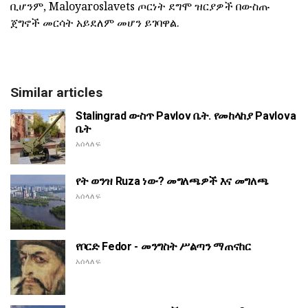
ቢሆንም, Maloyaroslavets ጦርነት ደግሞ ዝርያዎች በውስጡ
ጀግኖች መርሳት አይደለም መሆን ይገባዋል.
Similar articles
Stalingrad ውስጥ Pavlov ቤት. የመከላከያ Pavlova
ቤት
አሰላለፍ
የት ወንዝ Ruza ነው? መግለጫዎች እና መግለጫ
አሰላለፍ
የቦርድ Fedor - መንግስት ሥልጣን ማጠናከር
አሰላለፍ