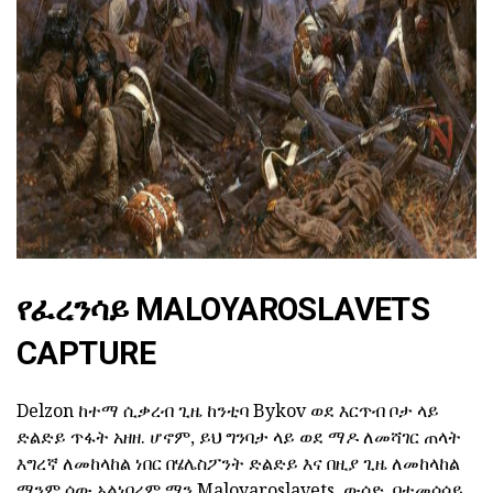
ad
የፈረንሳይ MALOYAROSLAVETS
CAPTURE
Delzon ከተማ ሲቃረብ ጊዜ ከንቲባ Bykov ወደ እርጥብ ቦታ ላይ
ድልድይ ጥፋት አዘዘ. ሆኖም, ይህ ግንባታ ላይ ወደ ማዶ ለመሻገር ጠላት
እግረኛ ለመከላከል ነበር በሄሌስፖንት ድልድይ እና በዚያ ጊዜ ለመከላከል
ማንም ሰው አልነበረም ማን Maloyaroslavets, ውሰድ. በተመሳሳይ