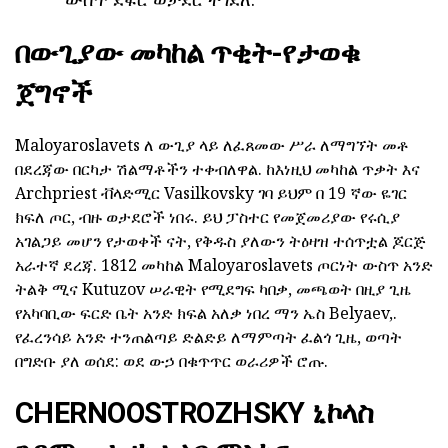
በውጊያው መካከል ጥቂት-የታወቁ
ጀግኖች
Maloyaroslavets ለ ውጊያ ላይ ለፈጸመው ሥራ ለማግኘት መቶ
በደረጃው በርካታ ሽልማቶችን ተቀብለዋል. ከእነዚህ መካከል ጥቃት እና
Archpriest ቭላድሚር Vasilkovsky ገባ ይህም በ 19 ኛው ዬገር
ክፍለ ጦር, ብዙ ወታደሮች ነበሩ. ይህ ፓስተር የመጀመሪያው የሩሲያ
አገልጋይ መሆን የታወቀች ናት, የቅዱስ ያለውን ትዕዛዝ ተሰጥቷል ጆርጅ
አራተኛ ደረጃ. 1812 መካከል Maloyaroslavets ጦርነት ውስጥ አንድ
ትልቅ ሚና Kutuzov ሠራዊት የሚደግፍ ካበቃ, መጫወት በዚያ ጊዜ
የአካባቢው ፍርድ ቤት አንድ ክፍል አለቃ ነበረ ማን ኤስ Belyaev,.
የፈረንሳይ አንድ ተንጠልጣይ ድልድይ ለማምጣት ፈልጎ ጊዜ, ወጣት
በግድቡ ያለ ወሰደ: ወደ ውኃ በቁጥጥር ወራሪዎች ሮጡ.
CHERNOOSTROZHSKY ኒኮላስ