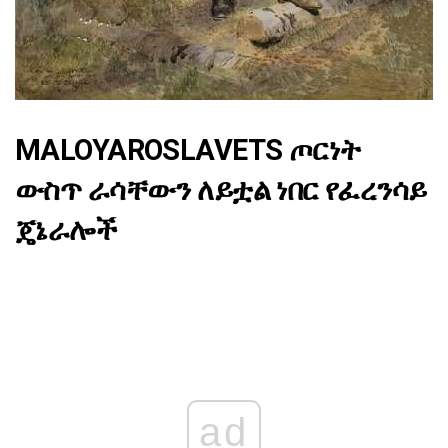
MALOYAROSLAVETS ጦርነት
ውስጥ ራሳቸውን ለይቷል ነበር የፈረንሳይ
ጄኔራሎች
ad