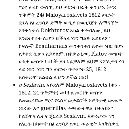
ሚና ታሪክ ውስጥ, ይህ ጦርነት በፊት ቀን ሆነ. (ቀን:
ጥቅምት 24) Maloyaroslavets 1812 ጦርነት
በኋላ የፈረንሳይ ደማቅ ውጊያ በመዘጋጀት ለማግኘት
እንቅስቃሴ Dokhturov አካል ተቀብለው, ይህ
እንደተከሰተ ሊሆን ይችላል ነገር ግልጽ አይደለም
ክፍሎች Beauharnais መንቀሳቀስ አቆመ ነበር ከሆነ
የታቀደ ሲሆን አይደለም. በተቃራኒው, Platov መግቦት
ሁኔታ ውስጥ ኮሳኮች ያዘ አልቻለም ይህም ናፖሊዮን ጎን
ላይ ነበር. ነገር ግን ጦርነት ጥቅምት 25, 1812
አስቀድሞ አልቋል ሊሆን ይችል ነበር!
ሀ Seslavin.
አይደለም Maloyaroslavets (ቀን -
1812, 24 ጥቅምት) መካከል ጦርነት ውስጥ
የመጨረሻው ሚና የሩስያ ወታደሮች አዎንታዊ ውጤት
ነበረው እና guerrillas ተጫውተዋል. በተለይም
ከልጅዋና ሌተና ጄኔራል Seslavin. እውነታው ግን
የእርሱ ስካውት በፈረንሳይ የጦር ሠራዊት እንቅስቃሴ