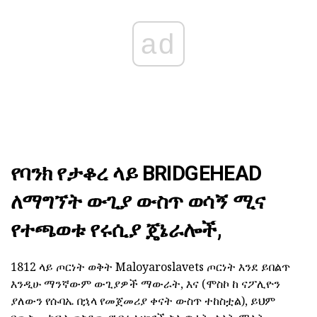
ad
የባንክ የታቆረ ላይ BRIDGEHEAD
ለማግኘት ውጊያ ውስጥ ወሳኝ ሚና
የተጫወቱ የሩሲያ ጄኔራሎች,
1812 ላይ ጦርነት ወቅት Maloyaroslavets ጦርነት እንደ ይበልጥ
እንዲሁ ማንኛውም ውጊያዎች ማውራት, እና (ሞስኮ ከ ናፖሊዮን
ያለውን የሱባኤ በኋላ የመጀመሪያ ቀናት ውስጥ ተከስቷል), ይህም