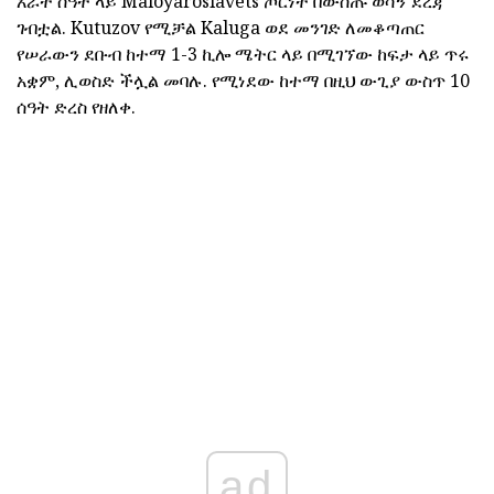
አራት ሰዓት ላይ Maloyaroslavets ጦርነት በውስጡ ወሳኝ ደረጃ
ገብቷል. Kutuzov የሚቻል Kaluga ወደ መንገድ ለመቆጣጠር
የሠራውን ደቡብ ከተማ 1-3 ኪሎ ሜትር ላይ በሚገኘው ከፍታ ላይ ጥሩ
አቋም, ሊወስድ ችሏል መባሉ. የሚነደው ከተማ በዚህ ውጊያ ውስጥ 10
ሰዓት ድረስ የዘለቀ.
ad