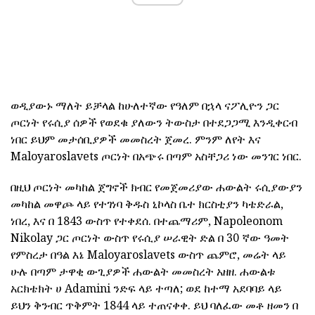
ወዲያውኑ ማለት ይቻላል ከሁለተኛው የዓለም በኋላ ናፖሊዮን ጋር
ጦርነት የሩሲያ ሰዎች የወደቁ ያለውን ትውስታ በተደጋጋሚ እንዲቀርብ
ነበር ይህም መታሰቢያዎች መመስረት ጀመረ. ምንም ለየት እና
Maloyaroslavets ጦርነት በአጭሩ በጣም አስቸጋሪ ነው መንገር ነበር.
በዚህ ጦርነት መካከል ጀግኖች ክብር የመጀመሪያው ሐውልት ሩሲያውያን
መካከል መዋጮ ላይ የተገነባ ቅዱስ ኒኮላስ ቤተ ክርስቲያን ካቴድራል,
ነበረ, እና በ 1843 ውስጥ የተቀደሰ. በተጨማሪም, Napoleonom
Nikolay ጋር ጦርነት ውስጥ የሩሲያ ሠራዊት ድል በ 30 ኛው ዓመት
የምስረታ በዓል እኔ Maloyaroslavets ውስጥ ጨምሮ, መሬት ላይ
ሁሉ በጣም ታዋቂ ውጊያዎች ሐውልት መመስረት አዘዘ. ሐውልቱ
አርክቴክት ሀ Adamini ንድፍ ላይ ተጣለ; ወደ ከተማ አደባባይ ላይ
ይህን ቅንብር ጥቅምት 1844 ላይ ተጠናቀቀ. ይህ ባለፈው መቶ ዘመን በ