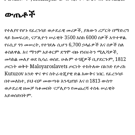
ውጤቶች
የተለያየ የሆኑ የፈረንሳይ ወታደራዊ መሪዎች, ያለውን ሪፖርት በማድረግ
ላይ ከመፍረድ, ናፖሊዮን ሠራዊት 3500 እስከ 6000 ሰዎች አጥተዋል.
የሩሲያ ጎን መሠረት, የተገደሉ ሲሆን 6,700 ኃላፊዎች እና ሰዎች ስለ
ቆስለዋል. እና ማንም አይቀርም ደግሞ ብዙ የነበሩትን ሚሊሻዎች,
መካከል መለያ ወደ ኪሳራ ወሰደ. ሁሉም ተጎጂዎች ቢያደርጉም, 1812
ጦርነት ወቅት Maloyaroslavets ጦርነት ተከትለው በአንድ የታሪክ
Kutuzov አንድ ዋና ዋና ስትራቴጂያዊ ድል እውቅና ነበር. የፈረንሳይ
በተመለከተ, ይህ ብቻ መውጣቱ እንዲዘገይ እና በ 1813 ውስጥ
ወታደራዊ ዘመቻ ካቆመበት ናፖሊዮን የመጨረሻ ተስፋ ሠራዊት
አይወሰድበትም.