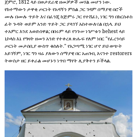
ጀምሮ, 1812 ላይ በወታደራዊ ዘመቻዎች መሃል መሆን ነው.
የከተማውን ታዋቂ ጦርነት የአዳኝን ምስል ጋር ገዳም ሰማያዊ በሮች
ሙሉ በሙሉ ጥይት እና በፈንጂ ከጅምሩ ጋር የተሸፈነ, ነገር ግን በክርስቶስ
ፊት ጉዳት ወይም አንድ ጥይት ጋር ያላገኘ አስተውለናል በኋላ. ይህ
ተአምር እንደ አወድሰዋል; በበሩም ላይ የንጉሠ ነገሥቱን behest ላይ
ኒኮላስ እኔ የግዛት ዘመን አንድ የተቀረጸ ጽሑፍ የለም ነበር "የፈረንሳይ
ጦርነት መታሰቢያ ውስጥ ቁስለት." የአጋጣሚ ነገር ሆኖ ይህ ወጭት
አይገኝም, ነገር ግን ዛሬ ያለውን ሰማያዊ በር አጠገብ, እናንተ restorers
ትውስታ ዘር ይቀራል መሆኑን ነጥበ ማየት ሊያቅተን ይችላል.