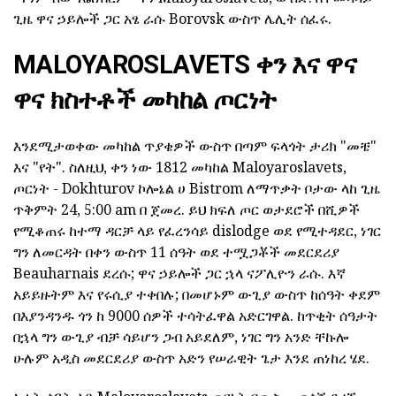
ጊዜ ዋና ኃይሎች ጋር አፄ ራሱ Borovsk ውስጥ ሌሊት ሰፈሩ.
MALOYAROSLAVETS ቀን እና ዋና
ዋና ክስተቶች መካከል ጦርነት
እንደሚታወቀው መካከል ጥያቄዎች ውስጥ በጣም ፍላጎት ታሪክ "መቼ"
እና "የት". ስለዚህ, ቀን ነው 1812 መካከል Maloyaroslavets,
ጦርነት - Dokhturov ኮሎኔል ሀ Bistrom ለማጥቃት ቦታው ላከ ጊዜ
ጥቅምት 24, 5:00 am በ ጀመረ. ይህ ክፍለ ጦር ወታደሮች በሺዎች
የሚቆጠሩ ከተማ ዳርቻ ላይ የፈረንሳይ dislodge ወደ የሚተዳደር, ነገር
ግን ለመርዳት በቀን ውስጥ 11 ሰዓት ወደ ተሟጋቾች መደርደሪያ
Beauharnais ደረሱ; ዋና ኃይሎች ጋር ኋላ ናፖሊዮን ራሱ. እኛ
አይይዙትም እና የሩሲያ ተቀበሉ; በመሆኑም ውጊያ ውስጥ ከሰዓት ቀደም
በእያንዳንዱ ጎን ከ 9000 ሰዎች ተሳትፈዋል አድርገዋል. ከጥቂት ሰዓታት
በኋላ ግን ውጊያ ብቻ ሳይሆን ጋብ አይደለም, ነገር ግን አንድ ቸኩሎ
ሁሉም አዲስ መደርደሪያ ውስጥ አድን የሠራዊት ጌታ እንደ ጠነከረ ሄደ.