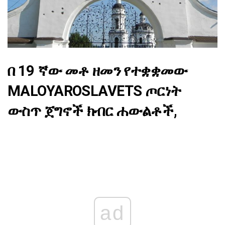
በ 19 ኛው መቶ ዘመን የተቋቋመው
MALOYAROSLAVETS ጦርነት
ውስጥ ጀግኖች ክብር ሐውልቶች,
ad