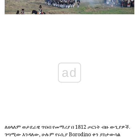
ad
ለዘላለም ወታደራዊ ጥበብ የመማሪያ በ 1812 ጦርነት ብዙ ውጊያዎች.
ገጣሚው እንዳለው, ሁሉም የሩሲያ Borodino ቀን ያስታውሳል