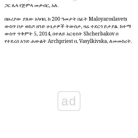
ጋር ሌላ የጅምላ መቃብር, አለ.
በዙሪያው ያለው አካባቢ ከ 200 ዓመታት በፊት Maloyaroslavets
ውስጥ ቦታ ወስዶ ዘንድ ሁኔታዎች ትውስታ, ዛሬ ተደርጎ ይታያል. ከተማ
ውስጥ ጥቅምት 5, 2014, በተለይ አርቲስት Shcherbakov በ
የተደረሰ አንድ ሐውልት Archpriest ቢ Vasylkivska, ለመመስረት.
ad