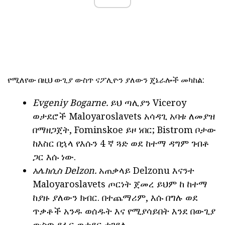
የሚለየው በዚህ ውጊያ ውስጥ ናፖሊዮን ያለውን ጄኔራሎች መካከል:
Evgeniy Bogarne.
ይህ ጣሊያን Viceroy
ወታደሮች Maloyaroslavets አሳዳጊ አባቱ ለመያዝ
በማዘጋጀት, Fominskoe ይዞ ነበር; Bistrom ቦታው
ከእስር በኋላ የእሱን 4 ኛ ጓድ ወደ ከተማ ዳግም ገብቶ
ጋር እሱ ነው.
አሌክሲስ Delzon.
አጠቃላይ Delzonu እናንተ
Maloyaroslavets ጦርነት ጀመረ ይህም ከ ከተማ
ከያዙ ያለውን ክብር. በተጨማሪም, እሱ በግሉ ወደ
ጥቃቶች አንዱ ወሰዱት እና የሚያሳይበት እንደ በውጊያ
ውስጥ ደፋር ወታደር ተገደለ.