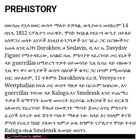
PREHISTORY
በውስጡ የኋላ ዘወር ውስጥ ማለት ይቻላል, ወዲያውኑ መስከረም 14
በኋላ, 1812 ናፖሊዮን ሠራዊት, ሞስኮ ገብቷል የደፈጣ ውጊያ. በተለይ
አስቸጋሪ ጠላት አሃዶች እነዚህ ድንጋጌዎች እና ገፈራ ጋር ሰረገሎችንና
አጠፋ እንደ ኢቫን Dorokhov, ሀ Seslavin, ዲ እና ኤ Davydov
Figner የሚተዳደረው, አሳልፎ ሰጠ. ምክንያት የፈረንሳይ ጦር ዩኒቶች
ላይ guerrillas በማድረግ ጥቃት በተመሳሳይ ጊዜ ኪሳራ ላይ ብዙውን
ጊዜ ዋና ዋና ውጊያዎች ውስጥ ሰለባዎች ቁጥር ጋር በጣም የሚመሳሰል
ነበር. በተለይም, 11 ጥቅምት Dorokhova ደራሽ, Vereya ነፃ የ
Westphalian ክፍለ ጦር ውስጥ ሻለቃ ላይ በራሱም ከሰበረው, እና
guerrillas ጎዳናው ላይ Kaluga እና Smolensk እንደ ተጨማሪ
ጥቃቶች ለማግኘት አመቺ መሠረት ደርሶናል. አቅርቦቶች እና ድርቆሽ
አለመኖር የፈረንሳይ ችሎታ በመዋጋት ማጣት ጀመረ እንኳ ምክንያት
ፈረሶች እጥረት ወደ ሽጉጥ ጣሉት ማለቱ ነው. ከላይ እና የሰላም ቅናሽ
ምላሽ የሩሲያ tsar ያለውን ዝምታ ሁሉ ከግምት ናፖሊዮን ሞስኮ ትተህ
Kaluga በኩል Smolensk ለመሄድ ወሰንን.