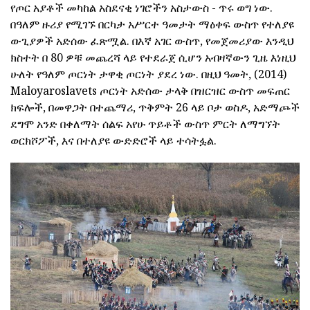
የጦር አያቶች መካከል አስደናቂ ነገሮችን አስታውስ - ጥሩ ወግ ነው.
በዓለም ዙሪያ የሚገኙ በርካታ አሥርተ ዓመታት ማዕቀፍ ውስጥ የተለያዩ
ውጊያዎች አድሰው ፈጽሟል. በእኛ አገር ውስጥ, የመጀመሪያው እንዲህ
ክስተት በ 80 ዎቹ መጨረሻ ላይ የተደራጀ ሲሆን አብዛኛውን ጊዜ እነዚህ
ሁለት የዓለም ጦርነት ታዋቂ ጦርነት ያደረ ነው. በዚህ ዓመት, (2014)
Maloyaroslavets ጦርነት አድሰው ታላቅ በዝርዝር ውስጥ መፍጠር
ክፍሎች, በመዋጋት በተጨማሪ, ጥቅምት 26 ላይ ቦታ ወስዶ, አድማጮች
ደግሞ አንድ በቀለማት ሰልፍ አየሁ ጥይቶች ውስጥ ምርት ለማግኘት
ወርክሾፖች, እና በተለያዩ ውድድሮች ላይ ተሳትፏል.