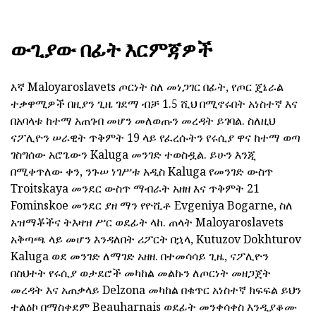
ውጊያው በፊት እርምጃዎች
እኛ Maloyaroslavets ጦርነት ስለ መነጋገር በፊት, የጦር ጄኔራል
ተቃዋሚዎች በዚያን ጊዜ ገደማ ብቻ 1.5 ሺህ በሚኖሩበት አነስተኛ እና
በአባላቱ ከተማ አጠገብ መሆን መለወጡን መረዳት ይገባል. ስለዚህ
ናፖሊዮን ሠራዊት ጥቅምት 19 ላይ የፈረሱትን የሩሲያ ዋና ከተማ ወጣ
ገስግሰው አሮጌውን Kaluga መንገድ ተወስዷል. ይሁን እንጂ
በሚቀጥለው ቀን, ንጉሠ ነገሥቱ አዲስ Kaluga የመንገድ ውስጥ
Troitskaya መንደር ውስጥ ማብራት አዘዘ እና ጥቅምት 21
Fominskoe መንደር ያዘ ማን የዮሺቶ Evgeniya Bogarne, ስለ
አዝማቾችና ትእዛዝ ሥር ወደፊት ላከ. ጠላት Maloyaroslavets
አቅጣጫ ላይ መሆን እንዳለበት ሪፖርት በኋላ, Kutuzov Dokhturov
Kaluga ወደ መንገድ ለማገድ አዘዘ. በተመሳሳይ ጊዜ, ናፖሊዮን
በስህተት የሩሲያ ወታደሮች መካከል መልኩን ለጦርነት መዘጋጀት
መረዳት እና አጠቃላይ Delzona መካከል በቁጥር አነስተኛ ክፍፍል ይህን
ተልዕኮ በማስቀደም Beauharnais ወደፊት መንቀሳቀስ እንዲያቆሙ