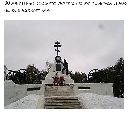
30 ዎቹና በ አጠፋ ነበር ጀምሮ የአጋጣሚ ነገር ሆኖ ይህ ሐውልት, በአሁኑ
ዛሬ ድረስ አልደረሰም አላት.