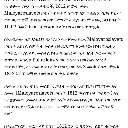
የተቋቋመ
የጅምላ መቃብሮች,
1812 ጦርነት ወቅት
Maloyaroslavets ጦርነት ከፍተኛ ለውጥ አምጥቷል ምስጋና ይህም
ወደ ወታደሮች ተቀበሩ ውስጥ,. ምንም እንኳን ቀደም ብሎ, ይህ ክስተት
100 ኛ ዓመት ክብር, ሐውልቱ ሁለት በላይ በሆኑ ተጭኗል.
በኮረብታው ላይ እነዚህን ጭማሪን የመጀመሪያው. Maloyaroslavets
ጦርነት አሸነፈ ሰዎች ትውስታ በተደጋጋሚ እንዲቀርብ የተዘጋጁትን
ጥንቅር, መሃል ላይ, መስቀል የተፈናጠጠ ነው ላይ ዓለት ጋር መሠረት
ቆሞአል. አክሊል Polotsk ክፍለ ጦር ደግመን በውስጡ እግረኛ
ወታደሮችን, እና ሐውልቱ በፊት በጣቢያው ላይ 3 መስክ ሽጉጥ ሞዴል
1812 እና ፒራሚድ ኒውክላይ ሊታይ ይችላል.
ሐውልቱ ሁለተኛ በተመለከተ, ይህ ተመሳሳይ አደባባይ በሚገኘው እና
አመት (Maloyaroslavets ጦርነት 1812 ውስጥ ቦታ ወስደው) እና
የተቋቋመው ያመለክታል ይህም አናት ላይ መስቀል ጋር ዓለት ነው አንድ
የመታሰቢያ የሚል ጽሑፍ ጋር: "የተሞላበት አባቶቻቸው አምስተኛ
ጓድ".
በተጨማሪም, ዳርቻ ላይ ደግሞ 1812 ጀምሮ ጓደኝነት ልከኛ ሐውልት