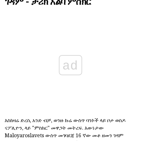
ገዳም - ታሪክ አልባ ምስክር
ad
እስከዛሬ ድረስ, አንድ ብቻ, ወንዙ ኩሬ ውስጥ ባንኮች ላይ ቦታ ወስዶ
ናፖሊዮን, ላይ "ምስክር" መዋጋት መትረፍ. እውነታው
Maloyaroslavets ውስጥ መገባደጃ 16 ኛው መቶ ዘመን ገዳም