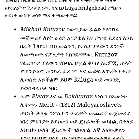
በውስጡ ክፍል ወስደው የነበሩ አዛዦች ስለ ጥቂት ቃላት ማለት
አይደለም የማይቻል ነው. ስለዚህ Luga bridgehead የሚሆን
ጦርነት ውስጥ ወሳኝ ሚና ተጫውተዋል:
Mikhail Kutuzov.
በውጊያው ፊልድ ማርሻል
መጀመሪያ ለየት ራዕይ አሳይቷል እና ታዋቂ አደረገ እንኳ
በፊት Tarutino መልኩን, የሩሲያ ያለውን ደንቦች
ለመጫወት ናፖሊዮን አስገደዳቸው. Kutuzov
የፈረንሳይ ያለውን የሱባኤ ሆኗል ቀጣዩ እርምጃ, ጠላት
ምክንያቱም ጠንካራ ፈረሰኛ እና መድፍ እጥረት የተነሳ
ሊወስድ አይችልም ይህም Kaluga ወደ መንገድ,
ይወሰዳል ቦታ ነበር.
ኤም Platov እና መ Dokhturov.
እነሱን በእውነት
ሊተመን Merit - (1812) Maloyaroslavets
ጦርነት ታላቁ ናፖሊዮን ሠራዊት መጨረሻ መጀመሪያ
ነበረ ምክንያት የሆነውን ወደ ጄኔራሎች መካከል, በተለይ
እነዚህን ሁለት ጄኔራሎች ገልጸዋል. እኛ እናውቃለን
እንደ ከዚህም በላይ, በአጋጣሚ ተጫውተዋል ታላቅ