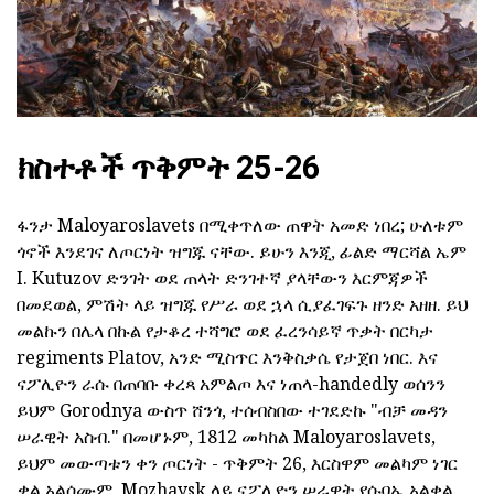
ክስተቶች ጥቅምት 25-26
ፋንታ Maloyaroslavets በሚቀጥለው ጠዋት አመድ ነበረ; ሁለቱም
ጎኖች እንደገና ለጦርነት ዝግጁ ናቸው. ይሁን እንጂ, ፊልድ ማርሻል ኤም
I. Kutuzov ድንገት ወደ ጠላት ድንገተኛ ያላቸውን እርምጃዎች
በመደወል, ምሽት ላይ ዝግጁ የሥራ ወደ ኋላ ሲያፈገፍጉ ዘንድ አዘዘ. ይህ
መልኩን በሌላ በኩል የታቆረ ተሻግሮ ወደ ፈረንሳይኛ ጥቃት በርካታ
regiments Platov, አንድ ሚስጥር እንቅስቃሴ የታጀበ ነበር. እና
ናፖሊዮን ራሱ በጠባቡ ቀረጻ አምልጦ እና ነጠላ-handedly ወሰንን
ይህም Gorodnya ውስጥ ሸንጎ, ተሰብስበው ተገደድኩ "ብቻ መዳን
ሠራዊት አስብ." በመሆኑም, 1812 መካከል Maloyaroslavets,
ይህም መውጣቱን ቀን ጦርነት - ጥቅምት 26, እርስዋም መልካም ነገር
ቃል አልሰሙም, Mozhaysk ላይ ናፖሊዮን ሠራዊት የሱባኤ አልቋል.