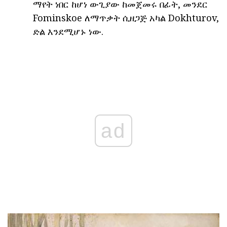
ማየት ነበር ከሆነ ውጊያው ከመጀመሩ በፊት, መንደር
Fominskoe ለማጥቃት ሲዘጋጅ አካል Dokhturov,
ድል እንደሚሆኑ ነው.
ad