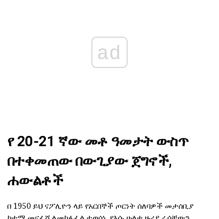
ad
የ 20-21 ኛው መቶ ዓመታት ውስጥ
በተቀመጠው በውጊያው ጀግኖች,
ሐውልቶች
በ 1950 ይህ ናፖሊዮን ላይ የአርበኞች ጦርነት ሰለባዎች መታሰቢያ
ከተማ መናፈሻ ለመከፋፈል ተወሰነ. የእሱ ሁለቱ ዙሪያ ራሳቸውን