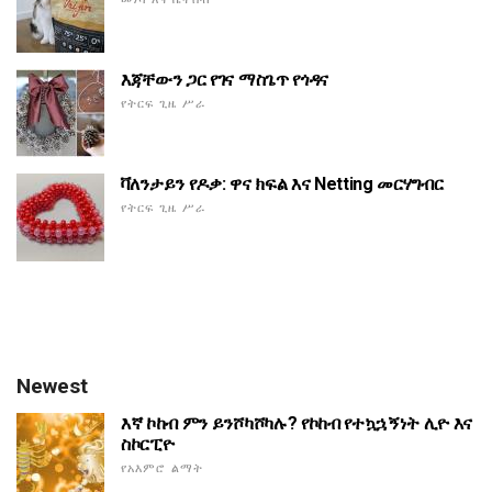
እጃቸውን ጋር የገና ማስጌጥ የጎዳና
የትርፍ ጊዜ ሥራ
ቫለንታይን የዶቃ: ዋና ክፍል እና Netting መርሃግብር
የትርፍ ጊዜ ሥራ
Newest
እኛ ኮከብ ምን ይንሾካሾካሉ? የኮከብ የተኳኋኝነት ሊዮ እና
ስኮርፒዮ
የአእምሮ ልማት