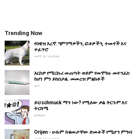
Trending Now
የስዊዝ እረኛ: ግምገማዎችን, ፎቶዎችን, ተመኖች እና
ተፈጥሮ
መነሻ እና ቤተሰብ
እርስዎ የሜርኩሪ መጠጣት ወይም የመሞከሩ መተንፈስ
ከሆነ ምን ይከሰታል. መመረዝ ምልክቶች
ጤና
ይህ schmuck ማን ነው? የሚለው ቃል ትርጉም እና
ትርጓሜ
አሰላለፍ
Orijen - ሁሉም ከቁመታቸው ድመቶች የሚሆን ምግብ
መነሻ እና ቤተሰብ