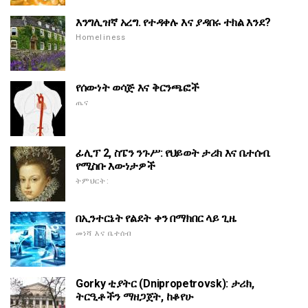
እንግሊዝኛ አረግ. የተዳቀሉ እና ያዳበሩ ተክል እንደ?
Homeliness
የሰውነት ወሳጅ እና ቅርንጫፎች
ጤና
ፊሊፕ 2, ስፔን ንጉሥ: የህይወት ታሪክ እና ቤተሰብ.
የሚስቡ እውነታዎች
ትምህርት:
በኢንተርኔት የልደት ቀን በማክበር ላይ ጊዜ
መነሻ እና ቤተሰብ
Gorky ቲያትር (Dnipropetrovsk): ታሪክ,
ትርዒቶችን ማዘጋጀት, ከቆየሁ