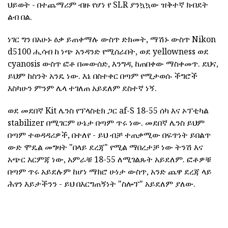
ህይወት - በተጨማሪም ብዙ የሆነ የ SLR ያንኳኳው ዝቅተኛ ክብደት
ልብ በል.
ነገር ግን በአሁኑ ዕቃ ይጠቀማሉ ውስጥ ድክመት, ማሽኑ ውስጥ Nikon
d5100 ሒሳብ ከ ነጭ አንዳንድ የሚሰራበት, ወደ yellowness ወደ
cyanosis ውስጥ ፎቶ በመውሰድ, እንግዳ, ከጠበቀው ማስቀመጥ. ደህና,
ይህም ከስንት አንዴ ነው. እኔ በስተቀር በጣም የሚታወሱ ችግሮች
እስካሁን ምንም ሌላ ተገለጠ አይደለም ደስተኛ ነኝ.
ወደ መደበኛ Kit ሌንስ የፕላስቲክ ጋር af-S 18-55 ሰካ እና ኦፕቲካል
stabilizer በሚገርም ሁኔታ በጣም ጥሩ ነው. መደበኛ ሌንስ ይህም
በጣም ተወዳዳሪዎች, በተለየ - ይህ ብቻ ተጠቃሚው በፍጥነት ይበልጥ
ውድ ሞዴል መግዛት "በላይ ደረጃ" የሚል ማበረታቻ ነው ትንሽ እና
አጭር እርምጃ ነው, አምራቹ 18-55 ለሚገልጹት አይደለም. ፎቶዎቹ
በጣም ጥሩ አይደሉም ከሆነ ማክሮ ሁነታ ውስጥ, አንድ ጨዋ ደረጃ ላይ
ሕፃን እይታችንን - ይህ በእርግጠኝነት "ስሎፕ" አይደለም ያለው.