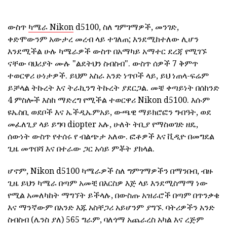
ውስጥ
ካሜራ Nikon
d5100, ስለ ግምገማዎች, መንገድ,
ቀድሞውንም አውታረ መረብ ላይ ተገለጠ; እንደሚከተለው ሊሆን
እንደሚችል ሁሉ ካሜራዎች ውስጥ በአማካይ አማተር ደረጃ የሚገኙ
ናቸው ባህሪያት ሙሉ "ልደትህን ስብስብ". ውስጥ ሰዎች 7 ቅምጥ
ተወርዋሪ ሁነታዎች. ይህም አስራ አንድ ነጥቦች ላይ, ይህ ነጠላ-ፍሬም
ይቻላል ትኩረት እና ትራኪንግ ትኩረት ያደርጋል. መቼ ቀጣይነት በሰከንድ
4 ምስሎች እስከ ማድረግ የሚችል ተወርዋሪ Nikon d5100. እሱም
ዩኤስቢ ወደቦች እና ኤችዲኤምአይ, ውጫዊ ማይክሮፎን ግብዓት, ወደ
መፈለጊያ ላይ ይግባ diopter አሉ, ሁለት ትቢያ የማስወገድ ዘዴ,
ሰውነት ውስጥ የተሰሩ የ ብልጭታ አለው. ፎቶዎች እና ቪዲዮ በመግደል
ጊዜ መጥበሻ እና በተራው ጋር አሳይ ምቾት ያክላል.
ሆኖም, Nikon d5100 ካሜራዎች ስለ ግምገማዎችን በማንበብ, ብዙ
ጊዜ ይህን ካሜራ በጣም አመቺ በእርስዎ እጅ ላይ እንደሚስማማ ነው
የሚል አመለካከት ማግኘት ይችላሉ, በውስጡ አዝራሮች በጣም በጥንቃቄ
እና ማንኛውም በአንድ እጁ አስቸጋሪ አይሆንም ያግኙ. ባትሪዎችን አንድ
ስብስብ (ሌንስ ያለ) 565 ግራም, ባለጎማ አጨራረስ አካል እና ረጅም