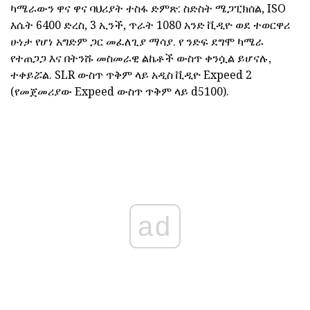
ካሜራውን ዋና ዋና ባህሪያት ተስፋ ድምጽ: ስድስት ሜጋፒክሰል, ISO
እሴት 6400 ድረስ, 3 ኢንች, ጥራት 1080 አንድ ቪዲዮ ወደ ተወርዋሪ
ሁነታ የሆነ አግድም ጋር መፈለጊያ ማሳያ. የ ንድፍ ደግሞ ካሜራ
የተጠጋጋ እና በትንሹ መስመራዊ ልኬቶች ውስጥ ቀንሷል ይሆናሉ,
ተቀይሯል. SLR ውስጥ ጥቅም ላይ አዲስ ቪዲዮ Expeed 2
(የመጀመሪያው Expeed ውስጥ ጥቅም ላይ d5100).
ad