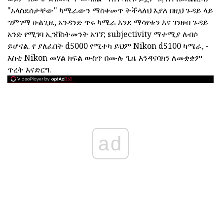
"አላስደሰታቸው" ካሜራውን ማስቀመጥ ትችላለህ እያለ በዚህ ጉዳይ ላይ
ግምገማ ሁልጊዜ, አንዳንድ ጥሩ ካሜራ እንደ ማሳየቱን እና ገንዘብ ጉዳይ
አንድ የሚገባ ኢንቨስትመንት አገኘ; subjectivity ማተሚያ ለብሶ
ይሆናል. የ ያለፈበት d5000 የሚተካ ይህም Nikon d5100 ካሜራ, -
እስቲ Nikon መሃል ክፍል ውስጥ በሙሉ ጊዜ እንዳናባክን ለመቋቋም
ጥረት እናድርግ.
ad