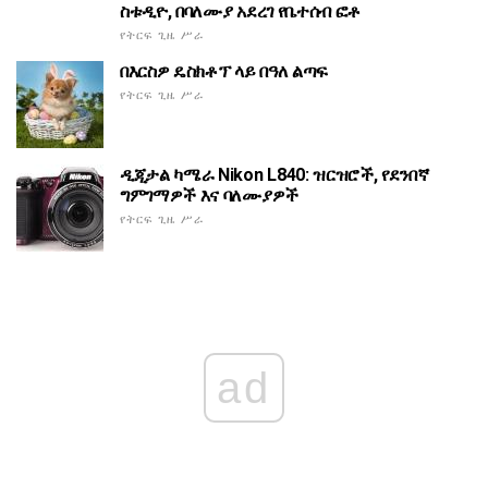
ስቱዲዮ, በባለሙያ አደረገ የቤተሰብ ፎቶ
የትርፍ ጊዜ ሥራ
በእርስዎ ዴስክቶፕ ላይ በዓለ ልጣፍ
የትርፍ ጊዜ ሥራ
ዲጂታል ካሜራ Nikon L840: ዝርዝሮች, የደንበኛ
ግምገማዎች እና ባለሙያዎች
የትርፍ ጊዜ ሥራ
ad