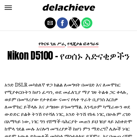
,
የትርፍ ጊዜ ሥራ
የዲጂታል ፎቶግራፍ
Nikon D5100 - የወሰኑ አድናቂዎችን
አንድ DSLR መካከለኛ ዋጋ ክልል ለመግዛት በመሄድ እና ለመሞከር
የሚያቀርቡትን ከሆነ ፈጣን, ወደ መፈለጊያ ማያ ገጽ ትልቁ ጋር ቀላሉ,
ወይም በመሣሪያው የታቀደው ናሙና የላቀ ጥራት ቢያንስ እርስዎ
ለመሞከር ይችላሉ እና ታግዘው ይገመግማል. እንዲሁም ካሜራውን ወደ
ውድድር ይልቅ ትንሽ የተሻለ ነገር, አንድ ትንሽ የከፋ ነገር, በሁሉም ረገድ
በአማካይ ነው, ነገር ግን የሸማች ባሕርያት መጠን ይህ ገበያ ላይ አስቀድሞ
ከሞላ ጎደል ሙሉ አናሎግ መሣሪያዎች ከሆነ ምን ማድረግ? ሌሎች ነባር
ወይም አውቆ ድክመቶች መካከል ማስተላለፍ ይጀምሩ, እና በመጨረሻም