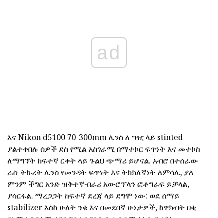
ad
እና Nikon d5100 70-300mm ሌንስ ለ ግዢ ላይ stinted
ያልተቀበሉ ሰዎች ደስ የሚል አስገራሚ በማተኮር ፍጥነት እና መተኮስ
ለማግኘት ከፍተኛ ርቀት ላይ ጉልህ ጭማሪ ይሆናል. አብሮ በተሰራው
ራስ-ትኩረት ሌንስ የመንዳት ፍጥነት እና ትክክለኛነት ለምሳሌ, ያለ
ምንም ችግር አንድ ዝቅተኛ-በራሪ አውሮፕላን ፎቶግራፍ ይቻላል,
ያሳርፋል. ማረጋጋት ከፍተኛ ደረጃ ላይ ደግሞ ነው: ወደ ሰማይ
stabilizer እስከ ሁለት ንቁ እና በመደበኛ ሁነታዎች, ከዋክብት በቂ