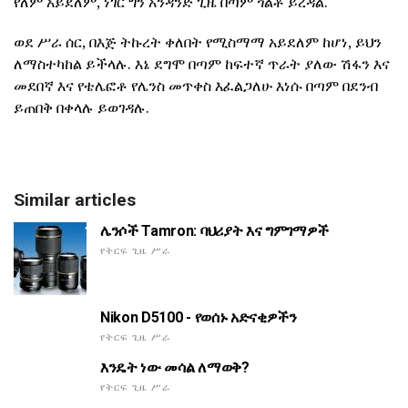
የለም አይደለም, ነገር ግን አንዳንድ ጊዜ በጣም ጎልቶ ይረዳል.
ወደ ሥራ ሰር, በእጅ ትኩረት ቀለበት የሚስማማ አይደለም ከሆነ, ይህን
ለማስተካከል ይችላሉ. እኔ ደግሞ በጣም ከፍተኛ ጥራት ያለው ሽፋን እና
መደበኛ እና የቴሌፎቶ የሌንስ መጥቀስ እፈልጋለሁ እነሱ በጣም በደንብ
ይጠበቅ በቀላሉ ይወገዳሉ.
Similar articles
ሌንሶች Tamron: ባህሪያት እና ግምገማዎች
የትርፍ ጊዜ ሥራ
Nikon D5100 - የወሰኑ አድናቂዎችን
የትርፍ ጊዜ ሥራ
እንዴት ነው መሳል ለማወቅ?
የትርፍ ጊዜ ሥራ