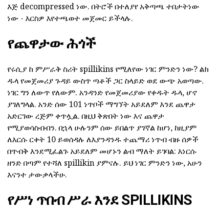
እጅ decompressed ነው. በትሮች በተለያየ አቅጣጫ ተበታትነው
ነው - እርስዎ እየተጫወተ መጀመር ይችላሉ.
የጨዋታው ሕጎች
የሩሲያ ከ ምሥራቅ ስሪት spillikins የሚለየው ነገር ምንድን ነው? ልክ
ዱላ የመጀመሪያ ጉዳይ ውስጥ ጣቶች ጋር ስላይድ ወደ ውጭ አወጣው.
ነገር ግን ለውጥ የለውም. አንዳንድ የመጀመሪያው የቀዱት ዱላ, ሆኖ
ያገለግላል. አንድ ሰው 101 ነጥቦች ማግኘት አይደለም እንደ ጨዋታ
አድርገው ረጅም ቀጥሏል. በዚህ ቅጽበት ነው እና ጨዋታ
የሚያወሳስብብን. በኋላ ሁሉንም ሰው ይበልጥ ያገኛል ከሆነ, ከዚያም
ለእርሱ ርቀት 10 ይወሰዳሉ ለእያንዳንዱ ተጨማሪ ነጥብ ብዙ ሰዎች
በጥብቅ እንደሚፈልጉ አይደለም መሆኑን ልብ ማለት ይገባል: እነርሱ
ዘንድ በጣም የተሻለ spillikin ያምናሉ. ይህ ነገር ምንድን ነው, አሁን
እናንተ ታውቃላችሁ.
የሥነ ጥበብ ሥራ እንደ SPILLIKINS