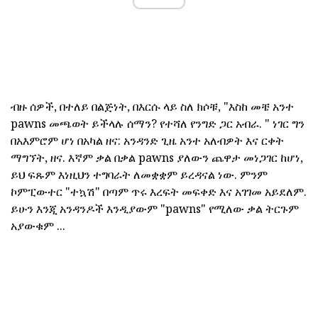
ብዙ ሰዎች, በተለይ በልጅነት, በእርሱ ላይ ስለ ክሶቹ, "እስከ መቼ አንተ
pawns መጫወት ይችላሉ ሰማን? የተሻለ የንግድ ጋር አብራ. " ነገር ግን
በአእምሮም ሆነ በአካል ዘና: አንዳንድ ጊዜ አንተ አለብዎት እና ርቀት
ማግኘት, ዘና. እኛም ቃል በቃል pawns ያለውን ጨዋታ መነጋገር ከሆነ,
ይህ ፍጹም እነዚህን ተግባራት ለመቋቋም ይረዳናል ነው. ምንም
ኮምፒውተር "ተኳሽ" በጣም ጥሩ እረፍት መፍቀድ እና አገገመ አይደለም.
ይሁን እንጂ አንዳንዶች እንዲያውም "pawns" የሚለው ቃል ትርጉም
አያውቁም ...