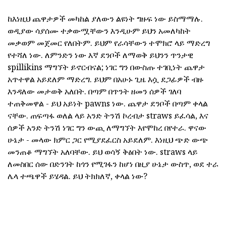
ከእነዚህ ጨዋታዎች መካከል ያለውን ልዩነት ግዙፍ ነው ይስማማሉ.
ወዲያው ሳያሰሙ ተቃውሟቸውን እንዲሁም ይህን አመለካከት
መቃወም መጀመር የለበትም. ይህም የራሳቸውን ተሞክሮ ላይ ማድረግ
የተሻለ ነው. ለምንድን ነው እኛ ደንቦች ለማወቅ ይህንን ጥንታዊ
spillikins ማግኘት ይኖርብናል; ነገር ግን በውስጡ ተገቢነት ጨዋታ
አጥተዋል አይደለም ማድረግ. ይህም በአሁኑ ጊዜ እሷ ደጋፊዎች ብዙ
እንዳለው መታወቅ አለበት. በጣም በጥንት ዘመን ሰዎች ገለባ
ተጠቅመዋል - ይህ አይነት pawns ነው. ጨዋታ ደንቦች በጣም ቀላል
ናቸው. ጠፍጣፋ ወለል ላይ አንድ ትንሽ ኮረብታ straws ይፈሳል, እና
ሰዎች አንድ ትንሽ ነገር ግን ውጪ ለማግኘት እየሞከረ በየተራ. ዋናው
ሁኔታ - መላው ክምር ጋር የሚያደፈርስ አይደለም. እነዚህ ጭድ ውጭ
መንጠቆ ማግኘት አለባቸው. ይህ ወሳኝ ቅፅበት ነው. straws ላይ
ለመስበር ሰው በድንገት ከጎን የሚገፋን ከሆነ በዚያ ሁኔታ ውስጥ, ወደ ተራ
ሌላ ተጫዋች ይሄዳል. ይህ ትክክለኛ, ቀላል ነው?