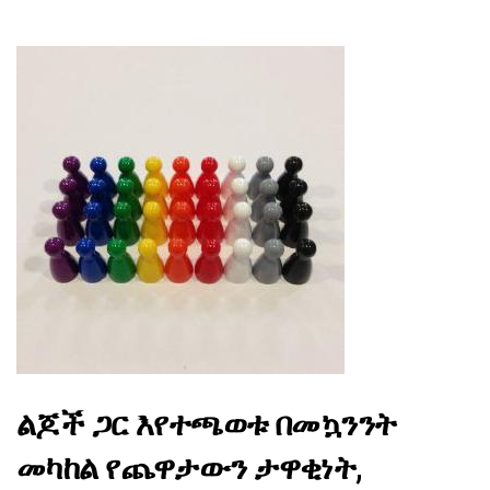
ልጆች ጋር እየተጫወቱ በመኳንንት
መካከል የጨዋታውን ታዋቂነት,