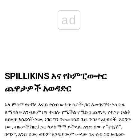
ad
SPILLIKINS እና የኮምፒውተር
ጨዋታዎች አወዳድር
አለ ምንም የተሻለ እና ቤተሰብ ውስጥ ሰዎች ጋር ለመገናኘት ነጻ ጊዜ
ለማሳለፍ እንዲሁም ዘና ተብሎ የሚችል የሚስብ ጨዋታ, የተጋሩ ይልቅ
ይበልጥ አስደሳች ነው, ነገር ግን በተመሳሳይ ጊዜ በጣም አስደሳች. እርግጥ
ነው, ብዙዎች ከዚህ ጋር ላይስማማ ይችላል. አንድ ሰው የ "ተኳሽ",
በጣም, አንድ ሰው, ወይም እንዲያውም መላው ቤተሰብ ጋር አብረው