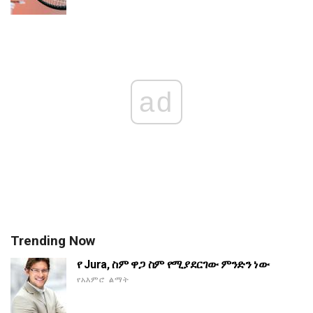
ad
Trending Now
የ Jura, ስም ዋጋ ስም የሚያደርገው ምንድን ነው
የአእምሮ ልማት