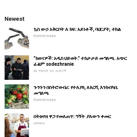
Newest
ኳስ ውኃ አቅርቦት ለ ክፍ: አይነቶች, ባህርያት, ተክል
Homeliness
"ክወናዎች: አዲስ ህይወት." ተከታታይ መግለጫ. አጭር
ፊልም sodezhranie
ስነ ጥበባት እና መዝናኛ
ጉንጉን በስትሮውበሪ: የተለያዩ, ለእርሻ, እንክብካቤ
መግለጫ
Homeliness
በትዕዛዝ ዋጋ የመለጠጥ: ግኝት ያለውን ቀመር
አሰላለፍ