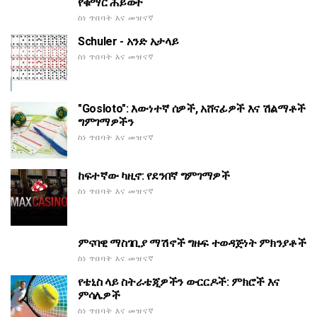
የቁማር ሕይወት
ስነ ጥበባት እና መዝናኛ
Schuler - አንድ አታላይ
ስነ ጥበባት እና መዝናኛ
"Gosloto": እውነተኛ ሰዎች, አሸናፊዎች እና ሽልማቶች
ግምገማዎችን
ስነ ጥበባት እና መዝናኛ
ከፍተኛው ካዚኖ: የደንበኛ ግምገማዎች
ስነ ጥበባት እና መዝናኛ
ምናባዊ ማስገቢያ ማሽኖች ግዙፍ ተወዳጅነት ምክንያቶች
ስነ ጥበባት እና መዝናኛ
የቴኒስ ላይ ስትራቴጂዎችን ውርርዶች: ምክሮች እና
ምሳሌዎች
ስነ ጥበባት እና መዝናኛ