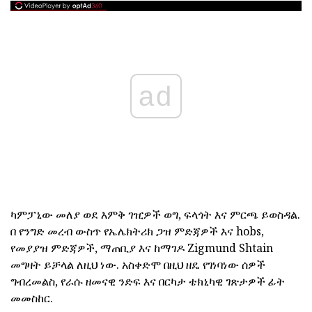
ad
ካምፓኒው መለያ ወደ እምቅ ገዢዎች ወግ, ፍላጎት እና ምርጫ ይወስዳል.
በ የንግድ መረብ ውስጥ የኤሌክትሪክ ጋዝ ምድጃዎች እና hobs,
የመያያዝ ምድጃዎች, ማጠቢያ እና ከማገዶ Zigmund Shtain
መግዛት ይቻላል ለዚህ ነው. አስቀድሞ በዚህ ዘዴ የገነባነው ሰዎች
ግብረመልስ, የራሱ ዘመናዊ ንድፍ እና በርካታ ቴክኒካዊ ገጽታዎች ፊት
መመስከር.