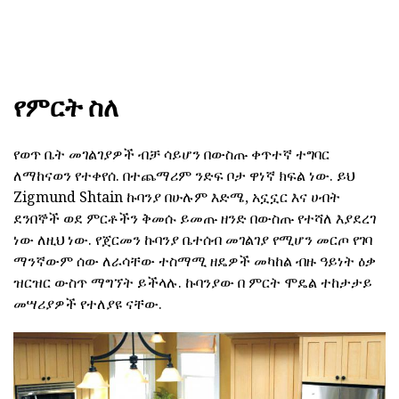
የምርት ስለ
የወጥ ቤት መገልገያዎች ብቻ ሳይሆን በውስጡ ቀጥተኛ ተግባር
ለማከናወን የተቀየሰ. በተጨማሪም ንድፍ ቦታ ዋነኛ ክፍል ነው. ይህ
Zigmund Shtain ኩባንያ በሁሉም እድሜ, አኗኗር እና ሀብት
ደንበኞች ወደ ምርቶችን ቅመሱ ይመጡ ዘንድ በውስጡ የተሻለ እያደረገ
ነው ለዚህ ነው. የጀርመን ኩባንያ ቤተሰብ መገልገያ የሚሆን መርጦ የገባ
ማንኛውም ሰው ለራሳቸው ተስማሚ ዘዴዎች መካከል ብዙ ዓይነት ዕቃ
ዝርዝር ውስጥ ማግኘት ይችላሉ. ኩባንያው በ ምርት ሞዴል ተከታታይ
መሣሪያዎች የተለያዩ ናቸው.