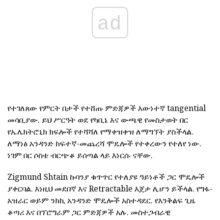
ad
የተገለጸው የምርት በታች የተሸጡ ምድጃዎች እውነተኛ tangential
መሳቢያው. ይህ ሥርዓት ወደ የካቢኔ እና ውጫዊ የመስታወት በር
የኤሌክትሮኒክ ክፍሎች የተሻሻለ የማቀዝቀዝ ለማግኘት ያስችላል.
ለማነፅ አንዳንድ ከፍተኛ-መጨረሻ ሞዴሎች የተቀረውን የተለየ ነው.
ነገም በር ሶስቴ ብርጭቆ ይሰጣል ላይ እነርሱ ናቸው.
Zigmund Shtain ኩባንያ ቁጥጥር የተለያዩ ዓይነቶች ጋር ሞዴሎች
ያቀርባል. እነዚህ መደበኛ እና Retractable እጀታ ሊሆን ይችላል. የግፋ-
አዝራር ወይም ንክኪ አንዳንድ ሞዴሎች አስተዳደር. የእንቅልፍ ጊዜ
ቆጣሪ እና በፕሮግራም ጋር ምድጃዎች አሉ. መስተጋብራዊ