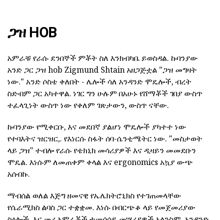
ጋዝ HOB
አምራቹ የራሱ ደንበኞች ምቾት ስለ እንክብካቤ ይወስዳል. ኩባንያው
አንድ ጋር ጋዝ hob Zigmund Shtain አዘጋጅቷል "ጋዝ መግዛት
ነው." አንድ ሶስቴ ቀለበት - ሌሎች ሳለ አንዳንድ ሞዴሎች, ብረት
ስድብም ጋር አካተዋል. ነገር ግን ሁሉም በአሁኑ የሸማቾች ገበያ ውስጥ
ተፈላጊነት ውስጥ ነው የቀለም ገጽታውን, ውስጥ ናቸው.
ኩባንያው የሚቀርቡ, እና መደበኛ ያልሆነ ሞዴሎች ያካተተ ነው
የተባእትና ዝርዝር,. የእነርሱ ስፋት ሰባ-ሴንቲሜትር ነው. "መስታወት
ላይ ጋዝ" ተብሎ የራሱ የቴክኒክ መሳሪያዎች እና ዲዛይን መመደቡን
ሞዴል. እነሱም ለመጠቀም ቀላል እና ergonomics አኳያ ውጭ
አሰብኩ.
ማብሰል ወለል እጅግ ዘመናዊ የኤሌክትሮኒክስ የተገጠመላቸው
የሴራሚክስ ልባስ ጋር ተቋቋመ. እነሱ በብርጭቆ ላይ የመጀመሪያው
ስዕሎች, እና መሪ አምራቾች ተመሳሳይ መሣሪያዎች አላንስም. አንዳንድ