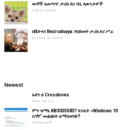
ውሾች አመጣጥ: ታሪክ እና ሳቢ እውነታዎች
መነሻ እና ቤተሰብ
ስቬትላና Bezrodnaya: የህይወት ታሪክ እና ሥራ
ስነ ጥበባት እና መዝናኛ
Newest
አደን ለ Crossbows
የትርፍ ጊዜ ሥራ
ምን ዝማኔ KB3035583? እንዴት «Windows 10
አግኝ" መልዕክት ለማስወገድ?
ኮምፒውተሮች