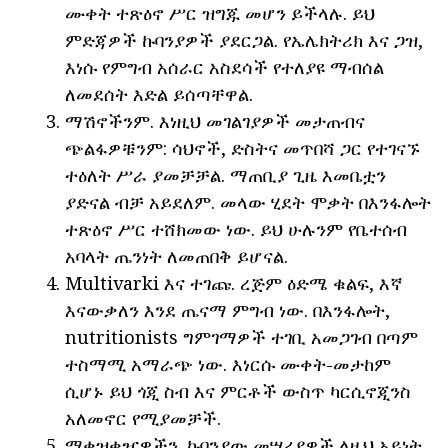
ሙቀት ተጽዕኖ ሥር ዝግጁ መሆን ይችላሉ. ይህ
ምድጃዎች ኩባንያዎች ያደርጋል. የኤሌክትሪክ እና ጋዝ,
እነሱ የምግብ አሰራር አስደሳች የተለያዩ ማብሰል
ለመደሰት እድል ይሰጣቸዋል.
ማሽኖችንም. እነዚህ መገልገያዎች መታጠብና
ጭልፋዎቹንም: ሳህኖች, ድስትና መጥበሻ ጋር የተገናኙ
ተዕለት ሥራ ያመቻቻል. ማጠቢያ ጊዜ እመቤቷን
ያድናል ብቻ አይደለም. መላው ሂደት ሞቃት በእንፋሎት
ተጽዕኖ ሥር ተሸክመው ነው. ይህ ሁሉንም የቤተሰብ
አባላት ጤንነት ለመጠበቅ ይሆናል.
Multivarki እና ተገጩ. ረጅም ዕድሜ ቁልፍ, እኛ
እናውቃለን እንደ ጤናማ ምግብ ነው. በእንፋሎት,
nutritionists ግምገማዎች ተገቢ አመጋገብ በጣም
ተስማሚ አማራጭ ነው. እነርሱ ሙቀት-መታከም
ሲሆኑ ይህ ጎጂ ስብ እና ምርቶች ውስጥ ካርሲኖጂንስ
አለመኖር የሚያመቻች.
ማቀዝቀዣዎችን. ኩባንያው መሣሪያዎች ለዚህ አይነት