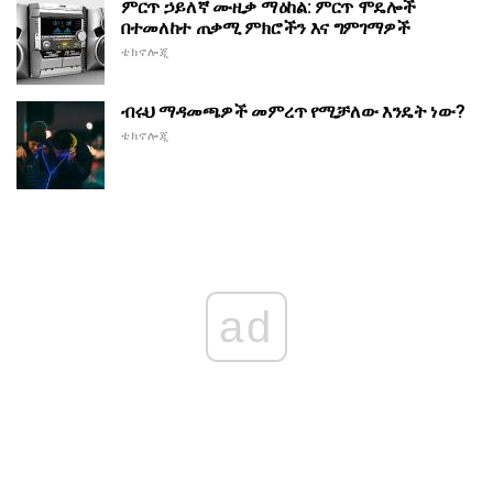
ምርጥ ኃይለኛ ሙዚቃ ማዕከል: ምርጥ ሞዴሎች
በተመለከተ ጠቃሚ ምክሮችን እና ግምገማዎች
ቴክኖሎጂ
ብሩህ ማዳመጫዎች መምረጥ የሚቻለው እንዴት ነው?
ቴክኖሎጂ
ad