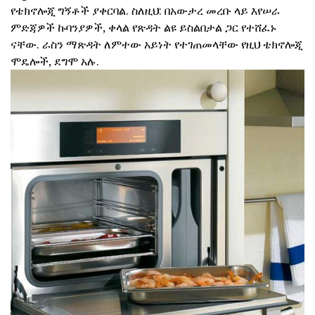
የቴክኖሎጂ ግኝቶች ያቀርባል. ስለዚህ: በአውታረ መረቡ ላይ እየሠራ
ምድጃዎች ኩባንያዎች, ቀላል የጽዳት ልዩ ይስልበታል ጋር የተሸፈኑ
ናቸው. ራስን ማጽዳት ለምተው አይነት የተገጠመላቸው የዚህ ቴክኖሎጂ
ሞዴሎች, ደግሞ አሉ.