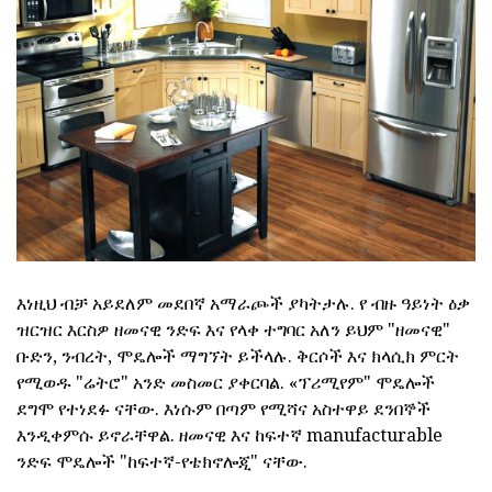
እነዚህ ብቻ አይደለም መደበኛ አማራጮች ያካትታሉ. የ ብዙ ዓይነት ዕቃ
ዝርዝር እርስዎ ዘመናዊ ንድፍ እና የላቀ ተግባር አለን ይህም "ዘመናዊ"
ቡድን, ንብረት, ሞዴሎች ማግኘት ይችላሉ. ቅርሶች እና ክላሲክ ምርት
የሚወዱ "ሬትሮ" አንድ መስመር ያቀርባል. «ፕሪሚየም" ሞዴሎች
ደግሞ የተነደፉ ናቸው. እነሱም በጣም የሚሻና አስተዋይ ደንበኞች
እንዲቀምሱ ይኖራቸዋል. ዘመናዊ እና ከፍተኛ manufacturable
ንድፍ ሞዴሎች "ከፍተኛ-የቴክኖሎጂ" ናቸው.