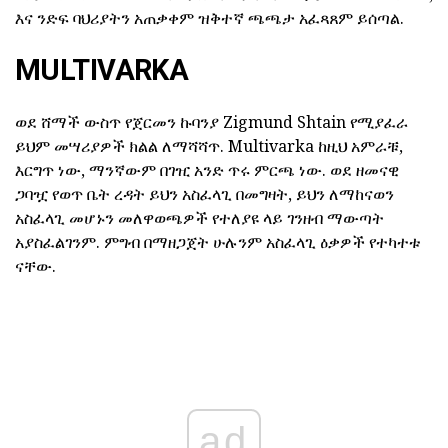
እና ንድፍ ባህሪያትን አጠቃቀም ዝቅተኛ ጫጫታ አፈጻጸም ይሰጣል.
MULTIVARKA
ወደ ሸማች ውስጥ የጀርመን ኩባንያ Zigmund Shtain የሚያፈራ
ይህም መሣሪያዎች ክልል ለማሻሻጥ. Multivarka ከዚህ አምራቹ,
እርግጥ ነው, ማንኛውም በገዢ አንድ ጥሩ ምርጫ ነው. ወደ ዘመናዊ
ጋባዧ የወጥ ቤት ረዳት ይህን አስፈላጊ በመግዛት, ይህን ለማከናወን
አስፈላጊ መሆኑን መለዋወጫዎች የተለያዩ ላይ ገንዘብ ማውጣት
አያስፈልገንም. ምግብ በማዘጋጀት ሁሉንም አስፈላጊ ዕቃዎች የተካተቱ
ናቸው.
ad