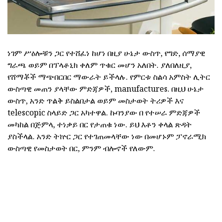
ነገም ሥዕሎቹን ጋር የተሸፈነ ከሆነ በዚያ ሁኔታ ውስጥ, የግድ, ሰማያዊ
ግራጫ ወይም በፕላቶኒክ ቀለም ጥቁር መሆን አለበት. ያለበለዚያ,
የሸማቾች ማጭበርበር ማውራት ይችላሉ. የምርቱ ስልሳ አምስት ሊትር
ውስጣዊ መጠን ያላቸው ምድጃዎች, manufactures. በዚህ ሁኔታ
ውስጥ, አንድ ጥልቅ ይስልበታል ወይም መስታወት ትሪዎች እና
telescopic ስላይድ ጋር አካተዋል. ኩባንያው በ የተሠራ ምድጃዎች
መካከል በጅምላ, ተነቃይ በር የታጠቁ ነው. ይህ እቶን ቀላል ጽዳት
ያስችላል. አንድ ትኵር ጋር የተገጠመላቸው ነው በመሆኑም ፓኖራሚክ
ውስጣዊ የመስታወት በር, ምንም ብሎኖች የለውም.