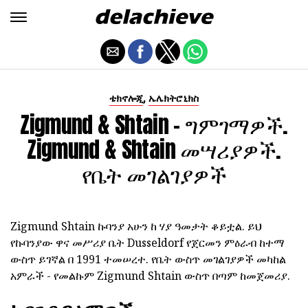
,
ቴክኖሎጂ
ኤሌክትሮኒክስ
Zigmund & Shtain - ግምገማዎች.
Zigmund & Shtain መሣሪያዎች.
የቤት መገልገያዎች
Zigmund Shtain ኩባንያ አሁን ከ ሃያ ዓመታት ቆይቷል. ይህ
የኩባንያው ዋና መሥሪያ ቤት Dusseldorf የጀርመን ምዕራብ ከተማ
ውስጥ ይገኛል በ 1991 ተመሠረተ. የቤት ውስጥ መገልገያዎች መካከል
አምራች - የመልኩም Zigmund Shtain ውስጥ በጣም ከመጀመሪያ.