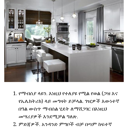
የማብሰያ ላዩን. እነዚህ የተለያዩ የሚል የወል (ጋዝ እና
የኤሌክትሪክ) ላይ መግዛት ይቻላል. ገዢዎች እውነተኛ
በዓል ውስጥ ማብሰል ሂደት ለማሸጋገር በእነዚህ
መሣሪያዎች እንደሚቻል ግለጽ.
ምድጃዎች. አንዳንድ ምግቦች ብቻ በጣም ከፍተኛ