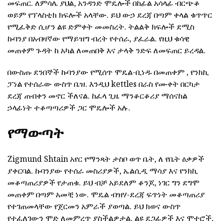
መፍጠር. ለምሳሌ ያህል, አንዳንድ ሞዴሎች በከፊል አሳላፊ ብርጭቆ
ወይም የፕላስቲክ ክፍሎች አላቸው. ይህ ውኃ ደረጃ በጣም ቀላል ቁጥጥር
የሚፈቅድ ሲሆን ልዩ ድምቀት መመስረት. ትልልቅ ክፍሎች ደሚስ
ኩባንያ በአብዛኛው የማይዝግ ብረት የተሰራ, ያፈራል. የዚህ ቁሳዊ
መጠቀም ጉዳት ከ አካል ለመጠበቅ እና ታላቅ ንድፍ ለመፍጠር ይረዳል.
በውስጡ ደንበኞች ኩባንያው የሚሰጥ ሞዴል-ቢነዱ በመጠቀም , የንክኪ
ፓነል የተሰራው ውስጥ ቤዝ. እንዲህ kettles በራስ የሙቀት በርካታ
ደረጃ ጠብቀን መኖር ችለናል. ከፈላ ጊዜ ማንቆርቆሪያ ማሰናከል
ኃላፊነት ተቆጣጣሪዎች ጋር ሞዴሎች አሉ.
የማውጣት
Zigmund Shtain አየር የማንጻት ታስቦ ወጥ ቤት, ለ የቤት ዕቃዎች
ያቀርባል. ኩባንያው የተሰራ መስሪያዎች, ኤልሲዲ ማሳያ እና የንክኪ
መቆጣጠሪያዎች የታጠቁ. ይህ ብቻ አይደለም ቆንጆ, ነገር ግን ደግሞ
መጠቀም በጣም አመቺ ነው. ሞዴል ብዝሃ-ደረጃ ፍጥነት መቆጣጠሪያ
የተገጠመላቸው የጀርመን አምራች ያወጣል. ይህ ክወና ውስጥ
የተፈለገውን ሞድ ለመምረጥ ያስችልዎታል. ልዩ ደጋፊዎች እና ሞተሮች,