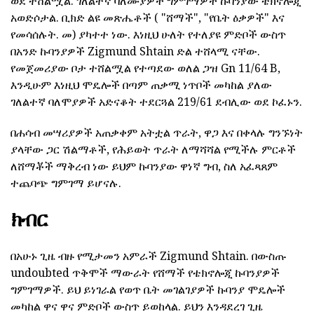
ወደ ተሸልሟል. ገለልተኛ ባለሙያዎች ግምገማዎች ኩባንያው ቴክኖሎጂ
አወድሶታል. ቢክድ ልዩ መጽሔቶች ( "ሸማች", "የቤት ዕቃዎች" እና
የመሳሰሉት. መ) ያካተተ ነው. እነዚህ ሁለት የተለያዩ ምድቦች ውስጥ
በአንድ ኩባንያዎች Zigmund Shtain ድል ተሸላሚ ናቸው.
የመጀመሪያው ቦታ ተሸልሟል የተጣደው ወለል ጋዝ Gn 11/64 B,
እንዲሁም እነዚህ ሞዴሎች በጣም ጠቃሚ ነጥቦች መካከል ያለው
ገለልተኛ ባለሞያዎች አድናቆት ተደርጓል 219/61 ደብሊው ወደ ኮፈኑን.
በሐሳብ መሣሪያዎች አጠቃቀም አትቷል ጥራት, ዋጋ እና በቀላሉ ግንኙነት
ያላቸው ጋር ሽልማቶች, የሕይወት ጥራት ለማሻሻል የሚችሉ ምርቶች
ለሸማቾች ማቅረብ ነው ይህም ኩባንያው ዋነኛ ግብ, ስለ አፈጻጸም
ተጨባጭ ግምገማ ይሆናሉ.
ክብር
በአሁኑ ጊዜ ብዙ የሚታመን አምራች Zigmund Shtain. በውስጡ
undoubted ጥቅሞች ማውራት የሸማች የቴክኖሎጂ ኩባንያዎች
ግምገማዎች. ይህ ይነገራል የወጥ ቤት መገልገያዎች ኩባንያ ሞዴሎች
መካከል ዋና ዋና ምድቦች ውስጥ ይወከላል. ይህን እንዳደረገ ጊዜ