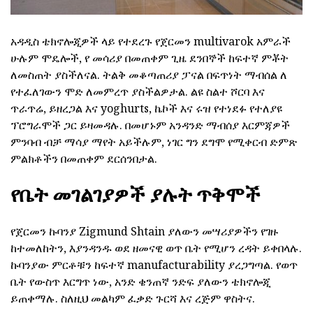
አዳዲስ ቴክኖሎጂዎች ላይ የተደረጉ የጀርመን multivarok አምራች
ሁሉም ሞዴሎች, የ መሳሪያ በመጠቀም ጊዜ ደንበኞች ከፍተኛ ምቾት
ለመስጠት ያስችለናል. ትልቅ መቆጣጠሪያ ፓናል በፍጥነት ማብሰል ለ
የተፈለገውን ሞድ ለመምረጥ ያስችልዎታል. ልዩ ስልተ ሾርባ እና
ጥራጥሬ, ይዘረጋል እና yoghurts, ኬኮች እና ሩዝ የተነደፉ የተለያዩ
ፕሮግራሞች ጋር ይዛመዳሉ. በመሆኑም አንዳንድ ማብሰያ እርምጃዎች
ምንባብ ብቻ ማሳያ ማየት አይችሉም, ነገር ግን ደግሞ የሚቀርብ ድምጽ
ምልክቶችን በመጠቀም ደርሰንበታል.
የቤት መገልገያዎች ያሉት ጥቅሞች
የጀርመን ኩባንያ Zigmund Shtain ያለውን መሣሪያዎችን የገዙ
ከተመለከትን, እያንዳንዱ ወደ ዘመናዊ ወጥ ቤት የሚሆን ረዳት ይቀበላሉ.
ኩባንያው ምርቶቹን ከፍተኛ manufacturability ያረጋግጣል. የወጥ
ቤት የውስጥ እርግጥ ነው, አንድ ቄንጠኛ ንድፍ ያለውን ቴክኖሎጂ
ይጠቀማሉ. ስለዚህ መልካም ፈቃድ ጉርሻ እና ረጅም ዋስትና.