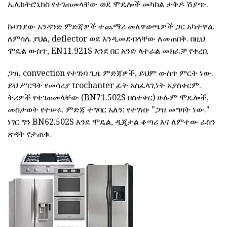
ኤሌክትሮኒክስ የተገጠመላቸው ወደ ሞዴሎች መካከል ታቅዶ ሽያጭ.
ኩባንያው አንዳንድ ምድጃዎች ተጨማሪ መለዋወጫዎች ጋር አካተዋል.
ለምሳሌ ያህል, deflector ወደ እንዲመደብላቸው ለመጠበቅ. በዚህ
ሞዴል ውስጥ, EN11.921S እንደ በር አንድ ላተራል መክፈቻ የቀረበ.
ጋዝ, convection የተገነባ ጊዜ ምድጃዎች, ይህም ውስጥ ምርት ነው.
ይህ ሥርዓት የመሳሪያ trochanter ፊት አስፈላጊነት አያስቀርም.
ትሪዎች የተገጠመላቸው (BN71.502S በስተቀር) ሁሉም ሞዴሎች,
መስታወት የተሠሩ. ምድጃ ተግባር አለን: የተገነቡ "ጋዝ መግዛት ነው."
ነገር ግን BN62.502S እንደ ሞዴል, ዲጂታል ቆጣሪ እና ለምተው ራስን
ጽዳት የታጠቁ.