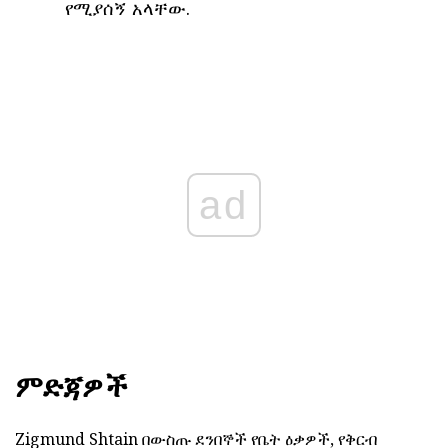
የሚያሰኝ አላቸው.
ad
ምድጃዎች
Zigmund Shtain በውስጡ ደንበኞች የቤት ዕቃዎች, የቅርብ