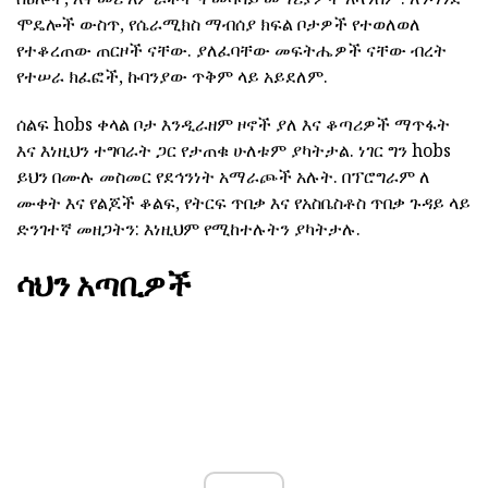
ሞዴሎች ውስጥ, የሴራሚክስ ማብሰያ ክፍል ቦታዎች የተወለወለ
የተቆረጠው ጠርዞች ናቸው. ያለፈባቸው መፍትሔዎች ናቸው ብረት
የተሠራ ክፈፎች, ኩባንያው ጥቅም ላይ አይደለም.
ሰልፍ hobs ቀላል ቦታ እንዲራዘም ዞኖች ያለ እና ቆጣሪዎች ማጥፋት
እና እነዚህን ተግባራት ጋር የታጠቁ ሁለቱም ያካትታል. ነገር ግን hobs
ይህን በሙሉ መስመር የደኅንነት አማራጮች አሉት. በፕሮግራም ለ
ሙቀት እና የልጆች ቆልፍ, የትርፍ ጥበቃ እና የአስቤስቶስ ጥበቃ ጉዳይ ላይ
ድንገተኛ መዘጋትን: እነዚህም የሚከተሉትን ያካትታሉ.
ሳህን አጣቢዎች