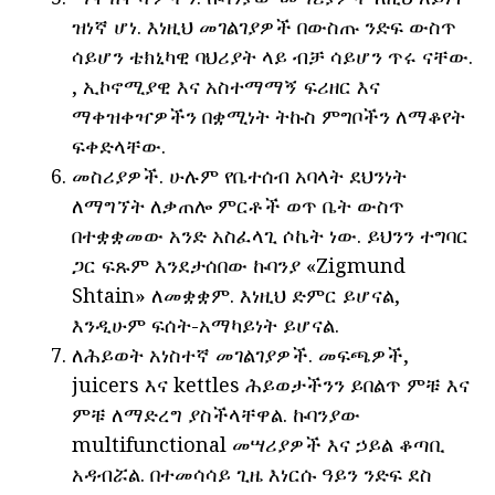
ዝነኛ ሆነ. እነዚህ መገልገያዎች በውስጡ ንድፍ ውስጥ
ሳይሆን ቴክኒካዊ ባህሪያት ላይ ብቻ ሳይሆን ጥሩ ናቸው.
, ኢኮኖሚያዊ እና አስተማማኝ ፍሪዘር እና
ማቀዝቀዣዎችን በቋሚነት ትኩስ ምግቦችን ለማቆየት
ፍቀድላቸው.
መስሪያዎች. ሁሉም የቤተሰብ አባላት ደህንነት
ለማግኘት ለቃጠሎ ምርቶች ወጥ ቤት ውስጥ
በተቋቋመው አንድ አስፈላጊ ሶኬት ነው. ይህንን ተግባር
ጋር ፍጹም እንደታሰበው ኩባንያ «Zigmund
Shtain» ለመቋቋም. እነዚህ ድምር ይሆናል,
እንዲሁም ፍሰት-አማካይነት ይሆናል.
ለሕይወት አነስተኛ መገልገያዎች. መፍጫዎች,
juicers እና kettles ሕይወታችንን ይበልጥ ምቹ እና
ምቹ ለማድረግ ያስችላቸዋል. ኩባንያው
multifunctional መሣሪያዎች እና ኃይል ቆጣቢ
አዳብሯል. በተመሳሳይ ጊዜ እነርሱ ዓይን ንድፍ ደስ