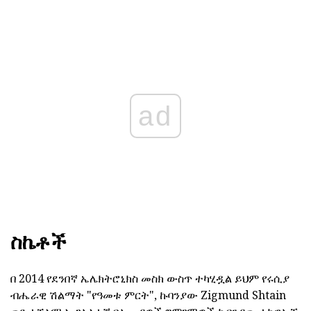
ad
ስኬቶች
በ 2014 የደንበኛ ኤሌክትሮኒክስ መስክ ውስጥ ተካሂዷል ይህም የሩሲያ
ብሔራዊ ሽልማት "የዓመቱ ምርት", ኩባንያው Zigmund Shtain