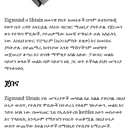
Zigmund በ Shtain ዘመናዊ የቤት እመቤቶች በጣም ለቴክኖሎጂ
የወጥ ቤት ረዳት አፍርቷል. የእነሱ ዝርዝር ማጠቢያ ያካትታል. የጀርመን
ጽኑ የተገነባ ሞዴሎች, የተጠቃሚው አመቺ ተግባራት ሁሉ አስፈላጊ
ነው. እነዚህ አጭር ፕሮግራም (አርባ አምስት ደቂቃ) እና ከመነከሩ
ያካትታሉ. በተጨማሪ, ኩባንያው አንድ ማሽኖችንም መዘግየት
መጀመሪያ ቆጣሪ እና ድብቅ ማሞቂያ አባል አለው. ፓውደር መልክ
ሳይሆን ጽላቶች መልክ ብቻ ሳይሆን ዘዴ ጋር ወጥ ይችላል ይህን መሣሪያ
ማንቀሳቀስ.
ጀበና
Zigmund Shtain ያሉ መሣሪያዎች መካከል ሰፊ ክልል ያቀርባል. በዚህ
ሁኔታ ውስጥ, የተለያዩ ሞዴሎች በተቃራኒ የቀለም ገጽታውን, መልክ እና
ንድፍ አባለ ነው. በመፍጠር ጊዜ የኤሌክትሪክ kettles አሁን መስታወት
እና ፕላስቲክ, እንዲሁም የማይዝግ የብረት ተጠቅሟል. በዚህ ሁኔታ
ውስጥ ውጨኛው ክፍል ቦታዎች በማስኬድ የተለያዩ አማራጮች.