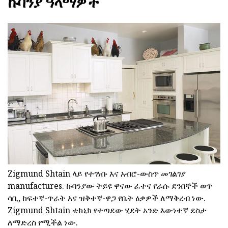
ኩባንያ ዓላማዎች
Zigmund Shtain ላይ የተገነቡ እና አብሮ-ውስጥ መገልገያ
manufactures. ኩባንያው ትይዩ ዋናው ፈተና የራሱ ደንበኞች ወጥ
ሳቢ, ከፍተኛ-ጥራት እና ዝቅተኛ-ዋጋ የቤት ዕቃዎች ለማቅረብ ነው.
Zigmund Shtain ቴክኒክ የተጣደው ሂደት አንድ እውነተኛ ደስታ
ለማድረስ የሚችል ነው.