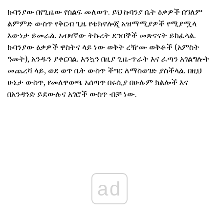
ኩባንያው በየጊዜው የሰልፍ መለወጥ. ይህ ኩባንያ ቤት ዕቃዎች በዓለም
ልምምድ ውስጥ የቅርብ ጊዜ የቴክኖሎጂ አዝማሚያዎች የሚያሟላ
እውነታ ይመራል. አብዛኛው ትኩረት ደንበኞች መጽናናት ይከፈላል.
ኩባንያው ዕቃዎች ዋስትና ላይ ነው ወቅት ረዥሙ ወቅቶች (አምስት
ዓመት), አንዱን ያቀርባል. እንኳን በዚያ ጊዜ-ጥራት እና ፈጣን አገልግሎት
መጨረሻ ላይ, ወደ ወጥ ቤት ውስጥ ችግር ለማስወገድ ያስችላል. በዚህ
ሁኔታ ውስጥ, የመለዋወጫ አሰጣጥ በሩሲያ በሁሉም ክልሎች እና
በአንዳንድ ይደውሉና አገሮች ውስጥ ብቻ ነው.
ad