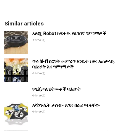
Similar articles
አጽጂ iRobot ክፍተት. የደንበኛ ግምገማዎች
ቴክኖሎጂ
ጥሩ hi-fi ስርዓት መምረጥ እንዴት ነው: አጠቃላይ,
ባህሪያት እና ግምገማዎች
ቴክኖሎጂ
የዲጂታል ህትመቶች ባህሪያት
ቴክኖሎጂ
አሻንጉሊት ታስብ - አንድ በራሪ ጫፋቸው
ቴክኖሎጂ