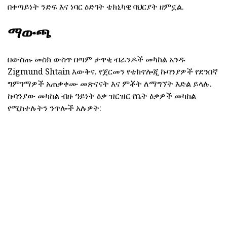
በቀጣይነት ንድፍ እና ነባር ዕድገት ቴክኒካዊ ባህርያት ዘምኗል.
ማውጫ
በውስጡ መስክ ውስጥ በጣም ታዋቂ ብራንዶች መካከል አንዱ
Zigmund Shtain እውቅና. የጀርመን የቴክኖሎጂ ኩባንያዎች የደንበኛ
ግምገማዎች አጠቃቀሙ መጽናናት እና ምቾት ለማግኘት እድል ይላሉ.
ኩባንያው መካከል ብዙ ዓይነት ዕቃ ዝርዝር የቤት ዕቃዎች መካከል
የሚከተሉትን ንጥሎች አሉዎት: