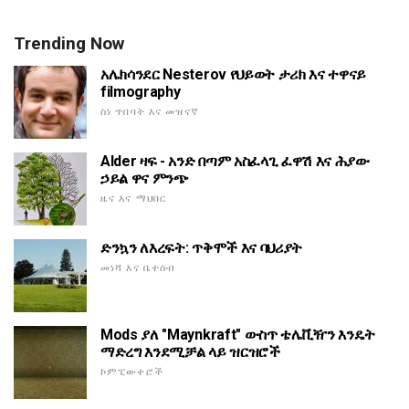
Trending Now
አሌክሳንደር Nesterov የህይወት ታሪክ እና ተዋናይ
filmography
ስነ ጥበባት እና መዝናኛ
Alder ዛፍ - አንድ በጣም አስፈላጊ ፈዋሽ እና ሕያው
ኃይል ዋና ምንጭ
ዜና እና ማህበር
ድንኳን ለእረፍት: ጥቅሞች እና ባህሪያት
መነሻ እና ቤተሰብ
Mods ያለ "Maynkraft" ውስጥ ቴሌቪዥን እንዴት
ማድረግ እንደሚቻል ላይ ዝርዝሮች
ኮምፒውተሮች