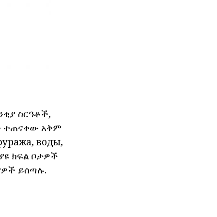
ንቂያ ስርዓቶች,
ያው ተጠናቀው አቅም
фуража, воды,
ለያዩ ክፍል ቦታዎች
ያዎች ይሰጣሉ.