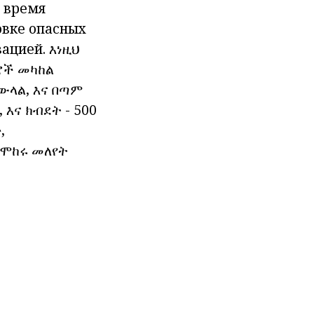
о время
овке опасных
ацией. እነዚህ
ሮች መካከል
ውላል, እና በጣም
እና ክብደት - 500
,
መሞከሩ መለየት