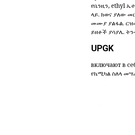
የቤንዚን, ethyl 
ላይ. ክወና ያለው መ
መሙያ ያልፋል. ርዝመ
ይዘቶች ያሳያሌ. ትንተ
UPGK
включают в се
የኬሚካል ስለላ መሣ