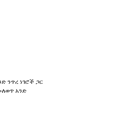
ድ ንጥረ ነገሮች ጋር
መለወጥ አንድ