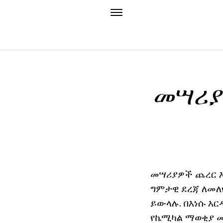
መሣሪያ
መሣሪያዎች ጨረር እ
ግምታዊ ደረጃ ለመለየ
ይውላሉ. በእነሱ እር
የኬሚካል ማወቂያ መ