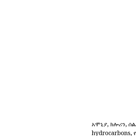
አሞኒያ, ክሎሪን, ሰ
hydrocarbons, የ