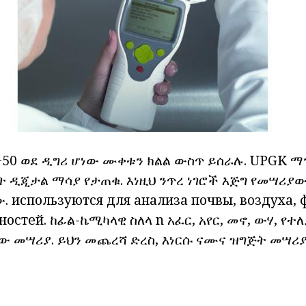
+50 ወደ ዲግሪ ሆነው ሙቀቱን ክልል ውስጥ ይሰራሉ. UPGK ማ
ት ዲጂታል ማሳያ የታጠቁ. እነዚህ ንጥረ ነገሮች እጅግ የመሣሪ
. используются для анализа почвы, воздуха, 
ностей.
ከፊል-ኬሚካላዊ ስለላ
n አፈር, አየር, መኖ, ውሃ, የተ
ው መሣሪያ.
ይህን መጨረሻ ድረስ, እነርሱ ናሙና ዝግጅት መሣሪ