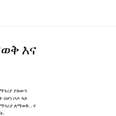
ወቅ እና
በማጎሪያ ያለውን
 በሆነ ቦታ ላይ
ማጎሪያ ለማወቅ. . የ
ት.