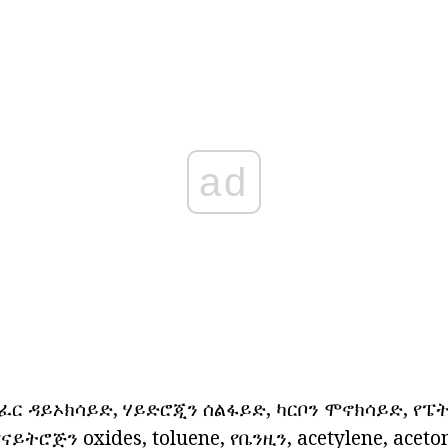
ad
ልፈር ዳይኦክሳይድ, ሃይድሮጂን ሰልፋይድ, ካርቦን ሞኖክሳይድ, የ
ናይትሮጅን oxides, toluene, የቤንዚን, acetylene, aceton