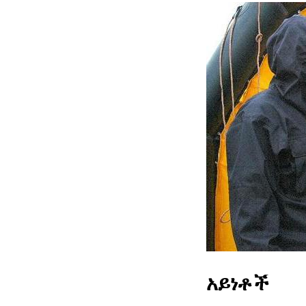
አይነቶች