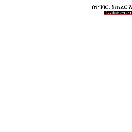
: በተግባር,
ከጨረር እ