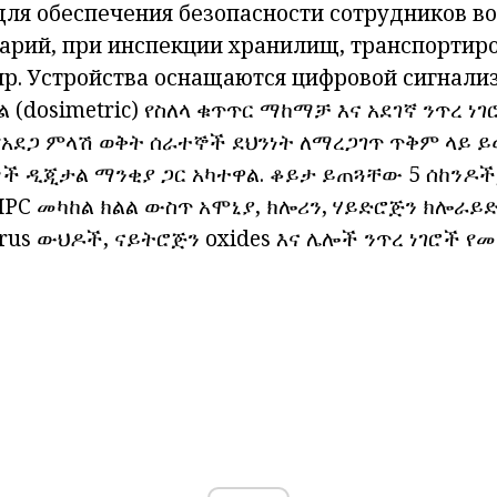
для обеспечения безопасности сотрудников в
арий, при инспекции хранилищ, транспортир
пр. Устройства оснащаются цифровой сигнализ
(dosimetric) የስለላ
ቁጥጥር ማከማቻ እና አደገኛ ንጥረ ነገ
የአደጋ ምላሽ ወቅት ሰራተኞች ደህንነት ለማረጋገጥ ጥቅም ላይ ይ
ች ዲጂታል ማንቂያ ጋር አካተዋል. ቆይታ ይጠጓቸው 5 ሰከንዶች, 
 MPC መካከል ክልል ውስጥ አሞኒያ, ክሎሪን, ሃይድሮጅን ክሎራይድ
rus ውህዶች, ናይትሮጅን oxides እና ሌሎች ንጥረ ነገሮች የ