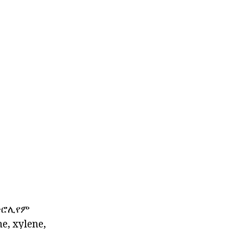
ፔትሮሊየም
e, xylene,