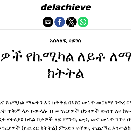
አሰላለፍ
ሳይንስ
,
ዎች የኬሚካል ለይቶ ለማ
ክትትል
ና የኬሚካል ማወቅን እና ክትትል በአየር ውስጥ መርዛማ ንጥረ 
ት ጥቅም ላይ ይውላሉ. በ መሣሪያዎች ህንጻዎች ውስጥ እና ክፍት
ዳታ የተለያዩ ክፍል ቦታዎች ላይ ምግብ, ውኃ, መኖ ውስጥ ንጥረ በ
ሳሪያዎች (የጨረር ክትትል)
ምንድን ናቸው, ተጨማሪ
እንመልከ