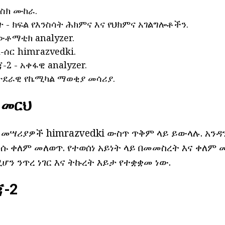
መስክ ሙከራ.
 - ክፍል የእንስሳት ሕክምና እና የህክምና አገልግሎቶችን.
አውቶማቲክ analyzer.
-ሰር himrazvedki.
-2 - አቀፋዊ analyzer.
ወታደራዊ የኬሚካል ማወቂያ መሳሪያ.
 መርህ
መሣሪያዎች himrazvedki ውስጥ ጥቅም ላይ ይውላሉ. አንዳን
ሱ ቀለም መለወጥ. የተወሰነ አይነት ላይ በመመስረት እና ቀለም 
ን ንጥረ ነገር እና ትኩረት እይታ የተቋቋመ ነው.
ጃ-2