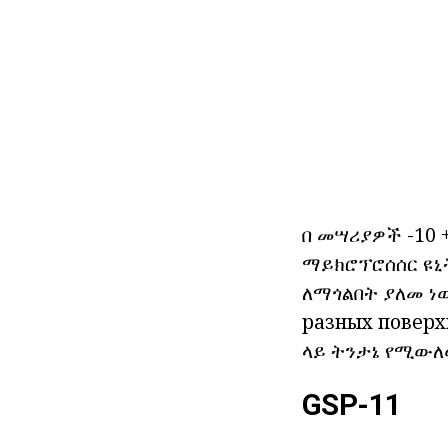
በ መሣሪያዎች -10 
ማይክሮፕሮሰሰር ዩኒ
ለማጎልበት ያለመ ነው
разных поверх
ላይ ትንታኔ
የሚውለ
GSP-11