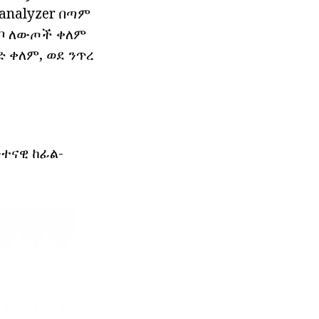
analyzer በጣም
 ቱቦ ለውጦች ቀለም
 ቀለም, ወደ ንጥረ
ለንተናዊ
ከፊል-