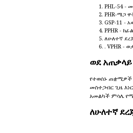
PHL-54 - 
PHR-ሜጋ ዋት
GSP-11 - 
PPHR - ከፊል
ለሁለተኛ ደረጃ
.
VPHR - 
ወደ አጠቃላይ
የተወሰኑ ጠቋሚዎች 
መስተጋብር ጊዜ እነር
አመልካች ምሳሌ የሚሆ
ለሁለተኛ ደረ