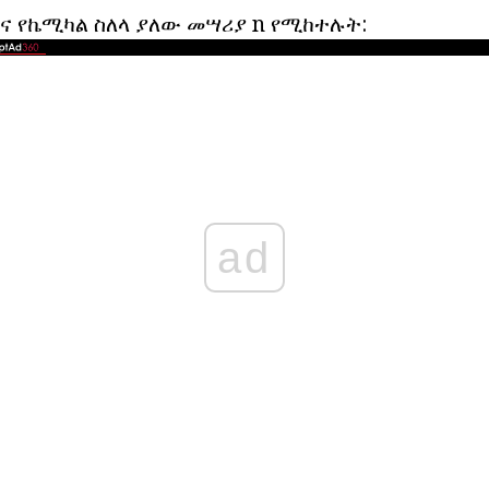
ና የኬሚካል ስለላ ያለው መሣሪያ
n
የሚከተሉት:
ad