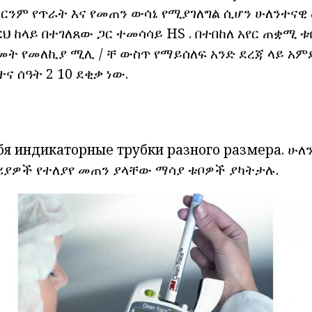
ኤተርንም የጥራት እና የመጠን ውሳኔ የሚያገለግል ሲሆን ሁለንተናዊ 
ርህ ከላይ በተገለጸው ጋር ተመሳሳይ HS . በተበከለ አየር ጠቋሚ
ት የመለኪያ ሚሊ / ቸ ውስጥ የማይሰለፍ አንድ ደረጃ ላይ አምድ
ና ሰዓት 2 10 ደቂቃ ነው.
бя индикаторные трубки разного размера. ሁ
ሪያዎች
የተለያየ መጠን ያላቸው ማሳያ ቱቦዎች ያካትታሉ.