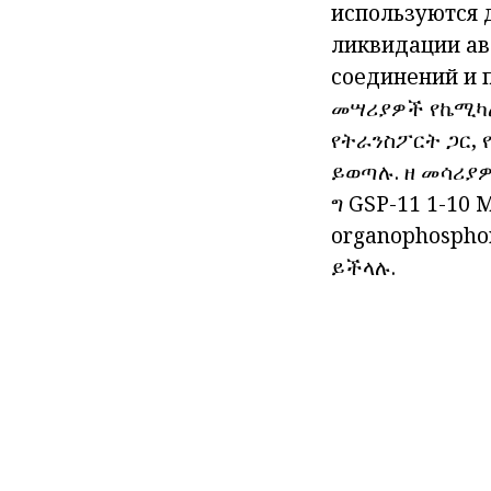
используются 
ликвидации ав
соединений и 
መሣሪያዎች የኬሚካል 
የትራንስፖርት ጋር, 
ይወጣሉ. ዘ መሳሪያዎ
ግ GSP-11 1-10
organophospho
ይችላሉ.