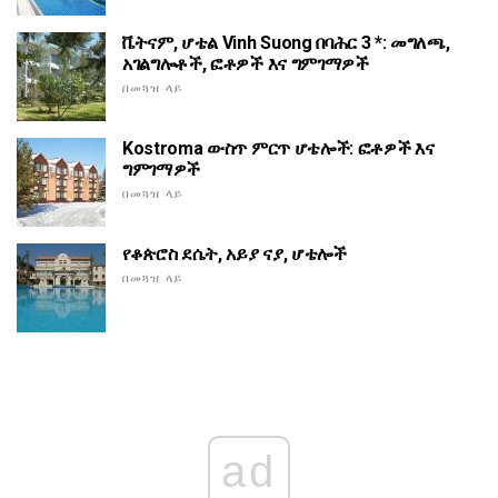
ቬትናም, ሆቴል Vinh Suong በባሕር 3 *: መግለጫ,
አገልግሎቶች, ፎቶዎች እና ግምገማዎች
በመጓዝ ላይ
Kostroma ውስጥ ምርጥ ሆቴሎች: ፎቶዎች እና
ግምገማዎች
በመጓዝ ላይ
የቆጵሮስ ደሴት, አይያ ናያ, ሆቴሎች
በመጓዝ ላይ
ad