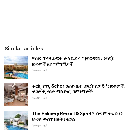
Similar articles
ማሪና ፕላዛ ሪዞርት ታላ ቤይ 4 * (ዮርዳኖስ / አካባ):
ፎቶዎች እና ግምገማዎች
በመጓዝ ላይ
ቱርክ, የጎን, Seher ፀሐይ ቤተ ሪዞርት ስፓ 5 *: ፎቶዎች,
ዋጋዎች, የቦታ ማስያዣ, ግምገማዎች
በመጓዝ ላይ
The Palmery Resort & Spa 4 *: በጣም ጥሩ በሆነ
ሆቴል ውስጥ በጀት ይዘጋል
በመጓዝ ላይ