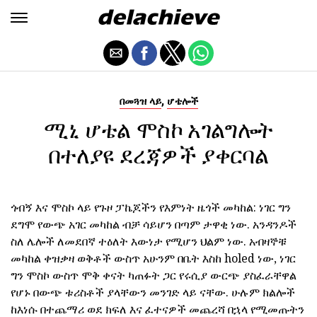
,
በመጓዝ ላይ
ሆቴሎች
ሚኒ ሆቴል ሞስኮ አገልግሎት
በተለያዩ ደረጃዎች ያቀርባል
ጎብኝ እና ሞስኮ ላይ የጉዞ ፓኬጆችን የእምነት ዜጎች መካከል: ነገር ግን
ደግሞ የውጭ አገር መካከል ብቻ ሳይሆን በጣም ታዋቂ ነው. አንዳንዶች
ስለ ሌሎች ለመደበኛ ተዕለት እውነታ የሚሆን ህልም ነው. አብዛኞቹ
መካከል ቀዝቃዛ ወቅቶች ውስጥ አሁንም በቤት እስከ holed ነው, ነገር
ግን ሞስኮ ውስጥ ሞቅ ቀናት ካጠፉት ጋር የሩሲያ ውርጭ ያስፈራቸዋል
የሆኑ በውጭ ቱሪስቶች ያላቸውን መንገድ ላይ ናቸው. ሁሉም ክልሎች
ከእነሱ በተጨማሪ ወደ ክፍለ እና ፈተናዎች መጨረሻ በኋላ የሚመጡትን