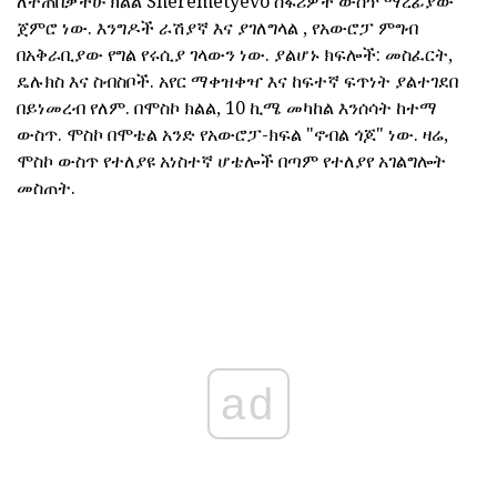
ለተጠበቃችሁ ክልል Sheremetyevo ሰፋሪዎች ውስጥ ማረፊያው
ጀምሮ ነው. እንግዶች ራሽያኛ እና ያገለግላል , የአውሮፓ ምግብ
በአቅራቢያው የግል የሩሲያ ገላውን ነው. ያልሆኑ ክፍሎች: መስፈርት,
ዴሉክስ እና ስብስቦች. አየር ማቀዝቀዣ እና ከፍተኛ ፍጥነት ያልተገደበ
በይነመረብ የለም. በሞስኮ ክልል, 10 ኪሜ መካከል እንሰሳት ከተማ
ውስጥ. ሞስኮ በሞቴል አንድ የአውሮፓ-ክፍል "ኖብል ጎጆ" ነው. ዛሬ,
ሞስኮ ውስጥ የተለያዩ አነስተኛ ሆቴሎች በጣም የተለያየ አገልግሎት
መስጠት.
ad