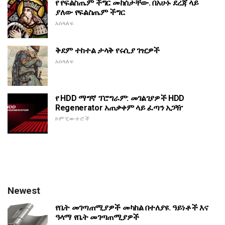
የ የፍልስጤም ችግር መከሰታቸው. በአሁኑ ደረጃ ላይ
ያለው የፍልስጤም ችግር
አሰላለፍ
ቅደም ተከተል ታላቅ የሩሲያ ገዢዎች
አሰላለፍ
የ HDD ማግኛ ፕሮግራም: መገልገያዎች HDD
Regenerator አጠቃቀም ላይ ፈጣን አጋዥ
ኮምፒውተሮች
Newest
የቤት መገጣጠሚያዎች መካከል በተለያዩ. ዓይነቶች እና
ዓላማ የቤት መገጣጠሚያዎች