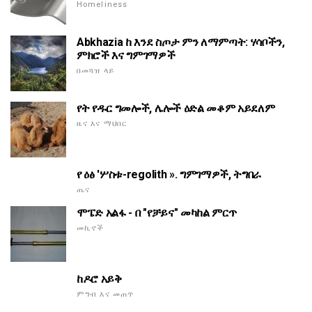
Homeliness
Abkhazia ከ እንደ ስጦታ ምን ለማምጣት: ሃሳቦችን,
ምክሮች እና ግምገማዎች
በመጓዝ ላይ
የት የዱር ግመሎች, ሌሎች ዕድል መቆም አይደለም
ዜና እና ማህበር
የ ዕፅ 'ሦስቱ-regolith ». ግምገማዎች, ትግበራ
ጤና
ሞፔድ አልፋ - በ "የቻይና" መካከል ምርጥ
መኪኖች
ከዶሮ አይቅ
ምግብ እና መጠጥ