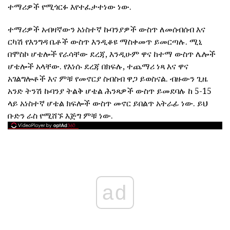
ተማሪዎች የሚጎርፉ እየተፈታተነው ነው.
ተማሪዎች አብዛኛውን አነስተኛ ኩባንያዎች ውስጥ ለመሰብሰብ እና
ርካሽ የእንግዳ ቤቶች ውስጥ እንዲቆዩ ማስቀመጥ ይመርጣሉ. ሚኒ
በሞስኮ ሆቴሎች የራሳቸው ደረጃ, እንዲሁም ዋና ከተማ ውስጥ ሌሎች
ሆቴሎች አላቸው. የእነሱ ደረጃ በክፍሉ, ተጨማሪ ነጻ እና ዋና
አገልግሎቶች እና ምቹ የመኖርያ ስብስብ ዋጋ ይወስናል. ብዙውን ጊዜ
አንድ ትንሽ ኩባንያ ትልቅ ሆቴል ሕንጻዎች ውስጥ ይመደባሉ ከ 5-15
ላይ አነስተኛ ሆቴል ክፍሎች ውስጥ መኖር ይበልጥ አትራፊ ነው. ይህ
ቡድን ራስ የሚሸኙ እጅግ ምቹ ነው.
ad