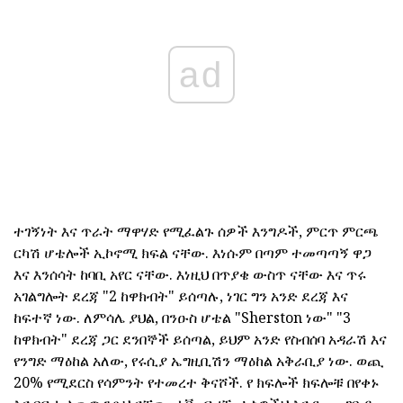
ad
ተገኝነት እና ጥራት ማዋሃድ የሚፈልጉ ሰዎች እንግዶች, ምርጥ ምርጫ
ርካሽ ሆቴሎች ኢኮኖሚ ክፍል ናቸው. እነሱም በጣም ተመጣጣኝ ዋጋ
እና እንሰሳት ከባቢ አየር ናቸው. እነዚህ በጥያቄ ውስጥ ናቸው እና ጥሩ
አገልግሎት ደረጃ "2 ከዋክብት" ይሰጣሉ, ነገር ግን አንድ ደረጃ እና
ከፍተኛ ነው. ለምሳሌ ያህል, በንዑስ ሆቴል "Sherston ነው" "3
ከዋክብት" ደረጃ ጋር ደንበኞች ይሰጣል, ይህም አንድ የስብሰባ አዳራሽ እና
የንግድ ማዕከል አለው, የሩሲያ ኤግዚቢሽን ማዕከል አቅራቢያ ነው. ወጪ
20% የሚደርስ የሳምንት የተመረተ ቅናሾች. የ ክፍሎች ክፍሎቹ በየቀኑ