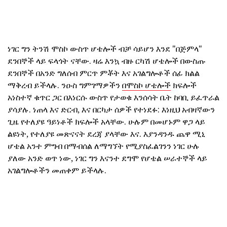
ነገር ግን ትንሽ ሞስኮ ውስጥ ሆቴሎች ብቻ ሳይሆን እንደ "በጅምላ"
ደንበኞች ላይ ፍላጎት ናቸው. ዛሬ እንኳ ብዙ ርካሽ ሆቴሎች በውስጡ
ደንበኞች በአንድ ግለሰብ ምርጥ ምቾት እና አገልግሎቶች ሰፊ ክልል
ማቅረብ ይችላሉ. ንዑስ ግምገማዎችን
በሞስኮ ሆቴሎች
ክፍሎች
አነስተኛ ቁጥር ጋር በእነርሱ ውስጥ የታወቁ እንሰሳት ቤት ከባቢ ይፈጥራል
ያሳያሉ. ነጠላ እና ድርብ, እና በርካታ ሰዎች የተነደፉ: እነዚህ አብዛኛውን
ጊዜ የተለያዩ ዓይነቶች ክፍሎች አላቸው. ሁሉም በመሆኑም ዋጋ ላይ
ልዩነት, የተለያዩ መጽናናት ደረጃ ያላቸው እና. እያንዳንዱ ጨዋ ሚኒ
ሆቴል አንተ ምግብ በማብሰል ለማግኘት የሚያስፈልገንን ነገር ሁሉ
ያለው አንድ ወጥ ነው, ነገር ግን እናንተ ደግሞ የሆቴል ሠራተኞች ላይ
አገልግሎቶችን መጠቀም ይችላሉ.