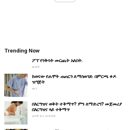
Trending Now
ፖፕ የንቅሳት መርጨት አለበት.
ውበት
ክወናው የሐሞት ጠጠርን ለማስወገድ. በምርጫ ቀዶ
ዝግጅት
ጤና
በእርግዝና ወቅት ተቅማጥ? ምን ለማድረግ? መጀመሪያ
በእርግዝና ላይ ተቅማጥ
መነሻ እና ቤተሰብ