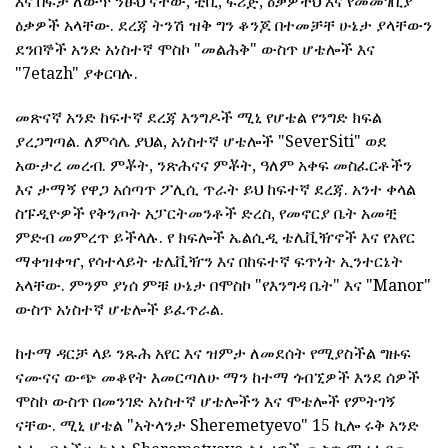
እና በፍታ ለውጥ ንፁህ ናቸው, ቲቪ, ፍሪጅ, ዕቃዎችህ እና የመመገቢያ
ዕቃዎች አላቸው. ደረጃ ትንሽ ዝቅ ግን ቆንጆ በተመቻቸ ሁኔታ ያላቸውን
ደንበኞች አንድ አነስተኛ ሞስኮ "መልሕቅ" ውስጥ ሆቴሎች እና
"7etazh" ያቀርባሉ.
መጽናኛ አንድ ከፍተኛ ደረጃ እንግዶች ሚኒ የሆቴል የንግድ ክፍል
ያረጋግጣል. ለምሳሌ ያህል, አነስተኛ ሆቴሎች "SeverSiti" ወደ
አውታረ መረብ. ምቾት, ንጽሕናና ምቾት, ዓለም አቀፍ መስፈርቶችን
እና ታማኝ የዋጋ አሰጣጥ ፖሊሲ ጥራት ይህ ከፍተኛ ደረጃ. አንተ ቀላል
ስፑዲዮዎች የቅንጦት አፓርትመንቶች ድረስ, የመኖርያ ቤት አመቺ
ምድብ መምረጥ ይችላሉ. የ ክፍሎች ኤልሲዲ ቴሌቪዥኖች እና የአየር
ማቀዝቀዣ, የሳተላይት ቴሌቪዥን እና በከፍተኛ ፍጥነት ኢንተርኔት
አላቸው. ምንም ያነሰ ምቹ ሁኔታ በሞስኮ "የእንግዳ ቤት" እና "Manor"
ውስጥ አነስተኛ ሆቴሎች ይፈጥራል.
ከተማ ዳርቻ ላይ ንጹሕ አየር እና ዝምታ ለመደሰት የሚያስችል ግዙፍ
ናሙናና ውጭ መቆየት እመርጣለሁ ማን ከተማ ጎብኚዎች እንደ ሰዎች
ሞስኮ ውስጥ በመንገድ አነስተኛ ሆቴሎችን እና ሞቴሎች የምትገኝ
ናቸው. ሚኒ ሆቴል "አትላንታ Sheremetyevo" 15 ኪሎ ሩቅ አንድ