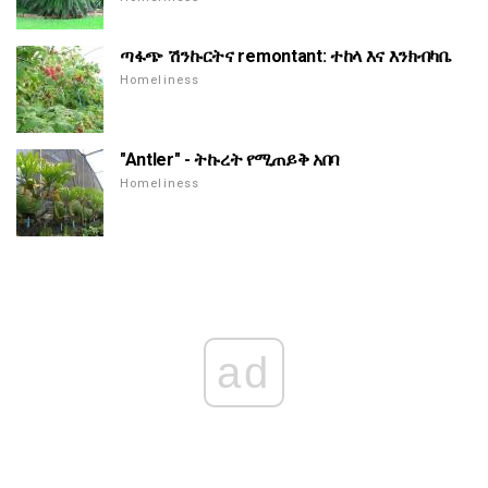
ጣፋጭ ሽንኩርትና remontant: ተከላ እና እንክብካቤ
Homeliness
"Antler" - ትኩረት የሚጠይቅ አበባ
Homeliness
ad