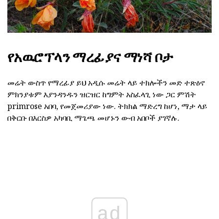
የአዉሮፕላን ማረፊያና ማነሻ ቦታ
መሬት ውስጥ የማረፊያ ይህ አዲሱ መሬት ላይ ተክሎችን መድ ተጽዕኖ
ምክንያቱም እያንዳንዱን ዝርዝር ከግምት አስፈላጊ ነው ጋር ምሽት
primrose አበባ, የመጀመሪያው ነው. ትክክል ማድረግ ከሆነ, ማታ ላይ
በቅርቡ በእርስዎ አካባቢ ማጌጫ መሆኑን ውብ አበቦች ያገኛሉ.
ad