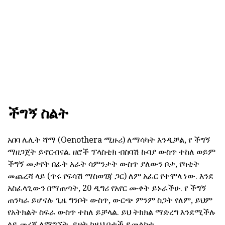
ችግኝ ስልት
አበባ ሌሊት ሻማ (Oenothera ሚዙሪ) ለማሳካት እንዲቻል, የ ችግኝ
ማዘጋጀት ይኖርብናል. ዘሮች ፕላስቲክ ብስባሽ ኩባያ ውስጥ ተከለ ወይም
ችግኝ መታየት በፊት አራት ሳምንታት ውስጥ ያለውን ቦታ, የካቲት
መጨረሻ ላይ (ጥሩ የፍሳሽ ማስወገጃ ጋር) ለም አፈር የተሞላ ነው. እንደ
አስፈላጊውን በማጠጣት, 20 ዲግሪ የአየር ሙቀት ይኑራችሁ. የ ችግኝ
ጠንካራ ይሆናሉ ጊዜ ግንቦት ውስጥ, ውርጭ ምንም ስጋት የለም, ይህም
የአትክልት ስፍራ ውስጥ ተከለ ይቻላል. ይህ ትክክል ማድረግ እንደሚችሉ
ላይ መረጃ ለማግኘት, ይዘት ከዚህ በታች ይመልከቱ.