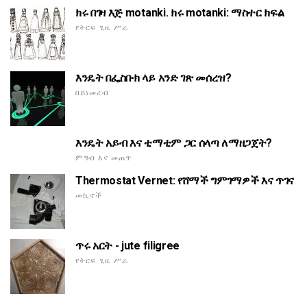
ክሩ በገዛ እጅ motanki. ክሩ motanki: ማስተር ክፍል
የትርፍ ጊዜ ሥራ
እንዴት በፌስቡክ ላይ አንድ ገጽ መሰረዝ?
በይነመረብ
እንዴት አይብ እና ቲማቲም ጋር ሰላጣ ለማዘጋጀት?
ምግብ እና መጠጥ
Thermostat Vernet: የሸማች ግምገማዎች እና ጥገና
መኪኖች
ጥሩ አርት - jute filigree
የትርፍ ጊዜ ሥራ