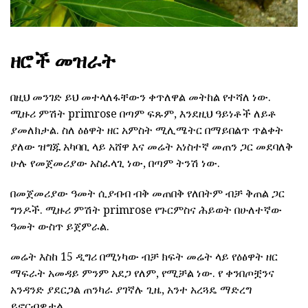
ዘሮች መዝራት
በዚህ መንገድ ይህ መተላለፋቸውን ቀጥለዋል መትከል የተሻለ ነው.
ሚዙሪ ምሽት primrose በጣም ፍጹም, እንደዚህ ዓይነቶች ለይቶ
ያመለክታል. ስለ ዕፅዋት ዘር አምስት ሚሊሜትር በማይበልጥ ጥልቀት
ያለው ዝግጁ አካባቢ ላይ አሸዋ እና መሬት አነስተኛ መጠን ጋር መደባለቅ
ሁሉ የመጀመሪያው አስፈላጊ ነው, በጣም ትንሽ ነው.
በመጀመሪያው ዓመት ሲያብብ ብቅ መጠበቅ የለበትም ብቻ ቅጠል ጋር
ግንዶች. ሚዙሪ ምሽት primrose የጉርምስና ሕይወት በሁለተኛው
ዓመት ውስጥ ይጀምራል.
መሬት እስከ 15 ዲግሪ በሚነካው ብቻ ክፍት መሬት ላይ የዕፅዋት ዘር
ማፍራት አመዳይ ምንም አደጋ የለም, የሚቻል ነው. የ ቀንበጦቿንና
አንዳንድ ያደርጋል ጠንካራ ያገኛሉ ጊዜ, አንተ አረጓዴ ማድረግ
ይኖርብዎታል.