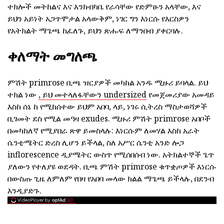
ተክሎች መትከልና እና እንክብካቤ የራሳቸው የድምፁን አላቸው, እና
ይህን አይነት አጋጥሞታል አላውቅም, ነገር ግን እነርሱ የእርስዎን
የአትክልት ማጌጫ ከፈለጉ, ይህን ጽሑፍ ለማንበብ ያቀርባሉ.
ቀለማት መግለጫ
ምሽት primrose ቢጫ ዝርያዎች መካከል አንዱ ሚዙሪ ይባላል. ይህ
ተክል ነው
, ይህ መተላለፋቸውን undersized
የመጀመሪያው አመዳይ
እስከ ሰኔ ከ የሚከሰተው ይህም አበባ, ላይ, ነገሩ ሲትረስ ማስታወሻዎች
ቢገመት ደስ የሚል መዓዛ exudes. ሚዙሪ ምሽት primrose አበቦች
በመካከለኛ የሚያበራ ጽዋ ይመስላሉ: እነርሱም ለመሃል እስከ አራት
ሴንቲሜትር ድረስ ሊሆን ይችላል, ስለ አሥር ሴንቲ አንድ ሎጋ
inflorescence ዲያሜትር ውስጥ የሚሰበሰብ ነው. አትክልተኞች ጌጥ
ያለውን የተለያዩ ወደዳት. ቢጫ ምሽት primrose ቁጥቋጦዎች እነርሱ
በውስጡ ጊዜ ለምለም የበዛ የአበባ መላው ክልል ማጌጫ ይችላሉ, በደንብ
እንዲያድጉ.