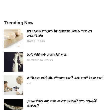
Trending Now
በገዛ እጆቹ የሚሆን briquette ይጫኑ ማድረግ
እንደሚቻል
Homeliness
ኤላ: የህይወት ታሪክ እና ሥራ
ስነ ጥበባት እና መዝናኛ
ለማህጸን መሸርሸር ምንድን ነው? ይሄ በጣም ከባድ ነው!
ጤና
ጋዜጠኞቹን ወደ ጫካ ውስጥ ይበላል? ምን ጉጉቶች
ይበላሉ?