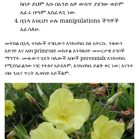
ከቦታ ይህም እሱ በአንድ ዕቃ ውስጥ ያደገው ወይም
አፈሩ በጣም አስፈላጊ ነው.
በኋላ እነዚህን ሁሉ manipulations ችግኞች
አፈሳለሁ.
መትከል በኋላ, ተክሎች ተገቢውን እንክብካቤ ስለ አትርሱ. ንቁውን
እድገት እና አበባ primrose መከተል እንዳለበት መሠረታዊ ደንቦች
ማግኘት. ሙሉውን ሂደት በሌሎች አበቦች perennials እንክብካቤ
የሚያስፈልገው ነገር የተለየ አይደለም, እንክብካቤ ይልቅ ቀር ነው; እናንተ
ብዙ ጊዜና ጥረት ሊወስድ አይችልም.