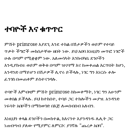
ተባዮች እና ቁጥጥር
ምሽት primrose እያደገ, እንደ ተክል በሽታዎችን ወይም የተባይ
ጥቃት ችግሮች መከሰታቸው ዘበት ነው. ይህ አበባ እነዚህን መጥፎ ነገሮች
ሁሉ በጣም የሚቋቋም ነው. አለመሳካት እንክብካቤ ደንቦችን
እንዲያከብሩ ወይም ወቅቱ በጣም ዝናባማ እና ከመቀጠል እርጥበት ከሆነ,
አንዳንድ በማይሆን በሽታዎች ሊኖሩ ይችላሉ, ነገር ግን እነርሱ ቶሎ
ፈንገስ በመጠቀም ይስተናገዳሉ.
ተባዮች እምብዛም ምሽት primrose ስከመቀማት, ነገር ግን አሁንም
መቀበል ይችላሉ. ይህ ከተከሰተ, ተባይ ጋር ተክሎችን መያዝ. አንዳንድ
ነፍሳት አበቦችን በማስወገድ በእጅ ለመሰብሰብ አለብን.
እነዚህን ቀላል ደንቦችን በመከተል, ከእናንተ እያንዳንዱ ሌሊት ጋር
ነጠብጣብ ያለው የሚያምር ለምርኮ: ያገኛሉ "ጨረቃ አበባ".