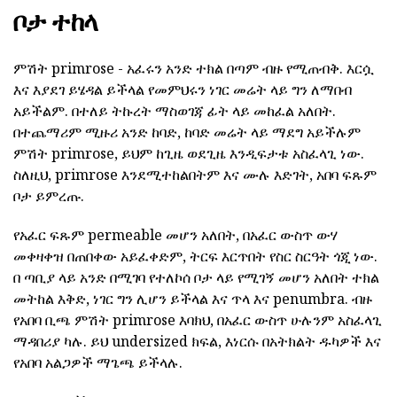
ቦታ ተከላ
ምሽት primrose - አፈሩን አንድ ተክል በጣም ብዙ የሚጠብቅ. እርሷ
እና እያደገ ይሄዳል ይችላል የመምህሩን ነገር መሬት ላይ ግን ለማበብ
አይችልም. በተለይ ትኩረት ማስወገጃ ፊት ላይ መከፈል አለበት.
በተጨማሪም ሚዙሪ አንድ ከባድ, ከባድ መሬት ላይ ማደግ አይችሉም
ምሽት primrose, ይህም ከጊዜ ወደጊዜ እንዲፍታቱ አስፈላጊ ነው.
ስለዚህ, primrose እንደሚተከልበትም እና ሙሉ እድገት, አበባ ፍጹም
ቦታ ይምረጡ.
የአፈር ፍጹም permeable መሆን አለበት, በአፈር ውስጥ ውሃ
መቀዛቀዝ በጠበቀው አይፈቀድም, ትርፍ እርጥበት የስር ስርዓት ጎጂ ነው.
በ ጣቢያ ላይ አንድ በሚገባ የተለኮሰ ቦታ ላይ የሚገኝ መሆን አለበት ተክል
መትከል እቅድ, ነገር ግን ሊሆን ይችላል እና ጥላ እና penumbra. ብዙ
የአበባ ቢጫ ምሽት primrose እባክህ, በአፈር ውስጥ ሁሉንም አስፈላጊ
ማዳበሪያ ካሉ. ይህ undersized ክፍል, እነርሱ በአትክልት ዱካዎች እና
የአበባ አልጋዎች ማጌጫ ይችላሉ.