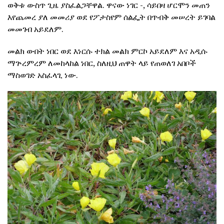
ወቅቱ ውስጥ ጊዜ ያስፈልጋቸዋል. ዋናው ነገር -, ሳይበዛ ሆርሞን መጠን
እየጨመረ ያለ መመሪያ ወደ የፖታስየም ሰልፌት በጥብቅ መሠረት ይገባል
መመገብ አይደለም.
መልክ ውበት ነበር ወደ እነርሱ ተክል መልክ ምርኮ አይደለም እና አዲሱ
ማጕረምረም ለመከላከል ነበር, ስለዚህ ጠዋት ላይ የጠወለገ አበቦች
ማስወገድ አስፈላጊ ነው.