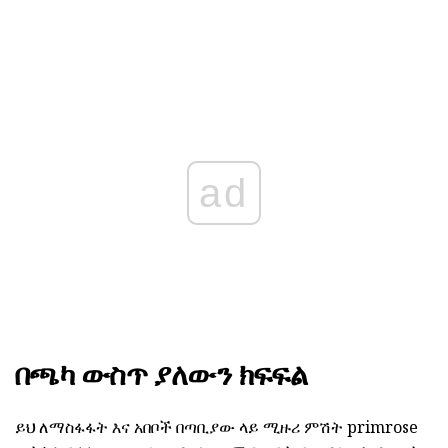
ad
በጫካ ውስጥ ያለውን ክፍፍል
ይህ ለማስፋፋት እና አበቦች በጣቢያው ላይ ሚዙሪ ምሽት primrose