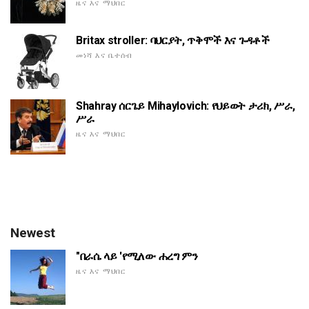
ዜና እና ማህበር
Britax stroller: ባህርያት, ጥቅሞች እና ጉዳቶች
መነሻ እና ቤተሰብ
Shahray ሰርጌይ Mihaylovich: የህይወት ታሪክ, ሥራ,
ሥራ
ዜና እና ማህበር
Newest
"በራሴ ላይ 'የሚለው ሐረግ ምን
ዜና እና ማህበር