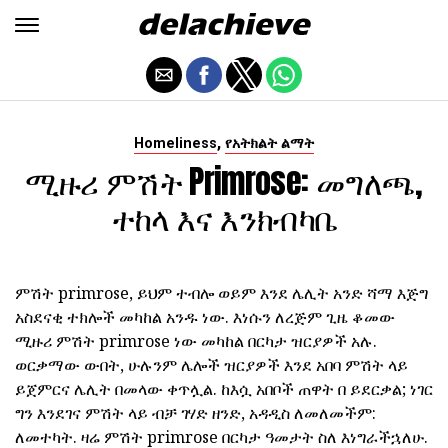
,
Homeliness
የአትክልት ልማት
ሚዙሪ ምሽት Primrose: መግለጫ,
ተከላ እና እንክብካቤ
ምሽት primrose, ይህም ተብሎ ወይም እንደ ሌሊት አንድ ሻማ እጅግ
አስደናቂ ተክሎች መካከል አንዱ ነው. እነሱን ለረጅም ጊዜ ቆመው
ሚዙሪ ምሽት primrose ነው መካከል በርካታ ዝርያዎች አሉ.
ወርቃማው ውበት, ሁሉንም ሌሎች ዝርያዎች እንደ አበባ ምሽት ላይ
ይጀምርና ሌሊት በመላው ቀጥሏል. ከእሷ አበቦች ጠዋት በ ይደርቃል; ነገር
ግን እንደገና ምሽት ላይ ብቻ ገሃድ ዘንድ, አዳዲስ ለመለመችም:
ለመተካት. ዛሬ ምሽት primrose በርካታ ዓመታት ስለ እነግራችኋለሁ.