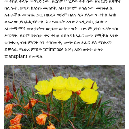
መትከል ቀላሉ መንገድ ነው. እርስዎ የሚያውቁት ሰው እነዚህን እጽዋት
ከሌሉት, በጫካ ከእነሱ መጠየቅ. አበባ በጣም ቀላል ነው መከፋፈል,
አብራችሁ መንስኤ ጋር, በፀደይ ወይም በልግ ላይ ያለውን ተክል እስከ
ቆፍረው ያስፈልጋቸዋል, እና የመሬት አንድ እንዲያቦካ, ይበልጥ
አስተማማኝ መለያየትን ውኃው ውስጥ ዝቅ - በጣም ያነሰ ጉዳት የስር
ሥርዓት. ይህም በቀስታ ዋና ተክል ሳይጎዳ ከአፈር ወጭ የሚችል አንድ
ቁጥቋጦ, ብዙ ምርት ጎን ቀንበጦች, ውጭ በመቆፈር ያለ ማድረግ
ይቻላል. ሚዙሪ ምሽት primrose እንኳ አበባ ወቅት ታላቅ
transplant ያመጣል.