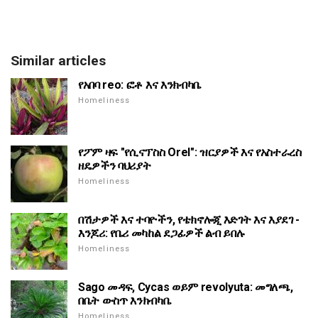
Similar articles
የአበባ reo: ፎቶ እና እንክብካቤ
Homeliness
የፖም ዛፍ "የሲናፕስስ Orel": ዝርያዎች እና የአስተራረስ
ዘዴዎችን ባህሪያት
Homeliness
በሽታዎች እና ተባዮችን, የቴክኖሎጂ እድገት እና እያደገ -
እንጆሪ: የቤሪ መካከል ደጋፊዎች ልብ ይበሉ
Homeliness
Sago መዳፍ, Cycas ወይም revolyuta: መግለጫ,
በቤት ውስጥ እንክብካቤ
Homeliness