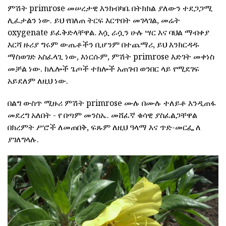
ምሽት primrose መሠረታዊ እንክብካቤ በትክክል ያለውን ተደጋጋሚ
ሊፈታልን ነው. ይህ የበለጠ ትርፍ እርጥበት መገላገል, መሬት
oxygenate ይፈቅድላቸዋል. እሷ ራሷን ሁሉ ሣር እና ባህል ማብቀያ
እርሻ ዙሪያ ግሩም ውጤቶችን ቢሆንም በተጨማሪ, ይህ እንክርዳዱ
ማስወገድ አስፈላጊ ነው, እነርሱም, ምሽት primrose እድገት መቀነስ
መቻል ነው. ከሌሎች ጌጦች ተክሎች አጠገብ ወንበር ላይ የሚደገፍ
አይደለም ለዚህ ነው.
በልግ ውስጥ ሚዙሪ ምሽት primrose ሙሉ በሙሉ ተለይቶ እንዲጠፋ
መደረግ አለበት - የ በጣም መንስኤ. መሸፈኛ ቁሳዊ ያስፈልጋቸዋል
በክረምት ሥሮች ለመጠበቅ, ፍጹም ለዚህ ዓላማ እና ጥድ-መርፌ ለ
ያገለግላሉ.