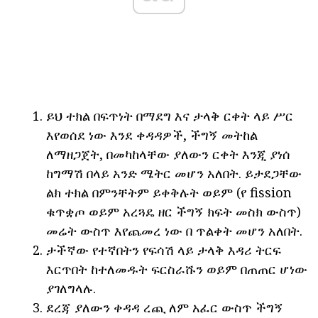
ይህ ተክል በፍጥነት በማደግ እና ታላቅ ርቀት ላይ ሥር
እየወሰደ ነው እንደ ቀዳዳዎች, ችግኝ መትከል
ለማዘጋጀት, በመካከላቸው ያለውን ርቀት እንጂ ያነሰ
ከግማሽ በላይ አንድ ሜትር መሆን አለበት. ይታደጋቸው
ልክ ተክል በምንቸትም ይቀቅሉት ወይም (የ fission
ቁጥቋጦ ወይም አረጓዴ ዘር ችግኝ ክፍት መስክ ውስጥ)
መሬት ውስጥ እየጨመረ ነው በ ጥልቀት መሆን አለበት.
ታችኛው የተኛበትን የፍሳሽ ላይ ታላቅ እዳሪ ትርፍ
እርጥበት ከተለመዱት ፍርስራሹን ወይም በጠጠር ሆነው
ያገለግላሉ.
ደረጃ ያለውን ቀዳዳ ረጪ ለም አፈር ውስጥ ችግኝ