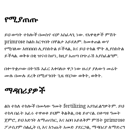
የሚያጠጡ
ይህ ወጣት ተክሎች በመስኖ ብቻ አስፈላጊ ነው. የአዋቂዎች ምሽት
primrose ከልክ እርጥበት በቸልታ አይደለም. ከመቀጠል ውሃ
የሚባለው እየበሰበሰ ሊያስከትል ይችላል, እና ይህ ተክል ሞት ሊያስከትል
ይችላል. ወቅቱ በቂ ዝናብ ከሆነ, ከዚያ አጠጣ በጭራሽ አያስፈልግም.
በቍጥቋጦው በትንሹ አፈር እቀባለሁ ዋጋ ነው ዙሪያ ያለውን መሬት
ሙሉ በሙሉ ደረቅ በሚሆንበት ጊዜ የበጋው ወቅት, ወቅት.
ማዳበሪያዎች
ልክ ተከለ ተክሎች በመላው ዓመት fertilizing አያስፈልግዎትም. ይህ
ተከላ በፊት አፈሩ ተዋወቀ ይህም ቅልቅል, በቂ ይሆናል. በቀጣዩ ዓመት
ጀምሮ, ይህ እድገት ለማጠናከር, እና አበባ አይለቅም ምሽት primrose
ፖታሲየም ሰልፌት በ, እና እንጨት አመድ ያደርጋል, ማዳበሪያ ለማድረግ