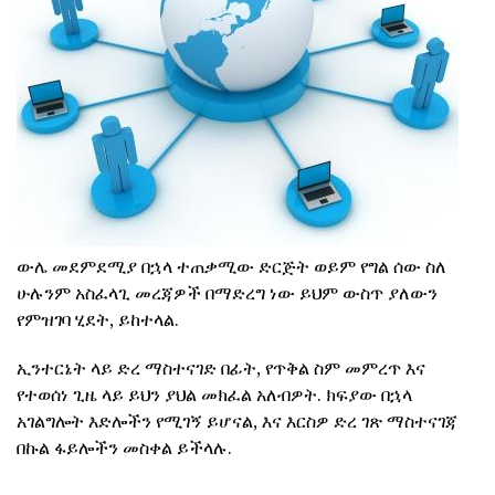
ውሌ መደምደሚያ በኋላ ተጠቃሚው ድርጅት ወይም የግል ሰው ስለ
ሁሉንም አስፈላጊ መረጃዎች በማድረግ ነው ይህም ውስጥ ያለውን
የምዝገባ ሂደት, ይከተላል.
ኢንተርኔት ላይ ድረ ማስተናገድ በፊት, የጥቅል ስም መምረጥ እና
የተወሰነ ጊዜ ላይ ይህን ያህል መክፈል አለብዎት. ክፍያው በኋላ
አገልግሎት እድሎችን የሚገኝ ይሆናል, እና እርስዎ ድረ ገጽ ማስተናገጃ
በኩል ፋይሎችን መስቀል ይችላሉ.