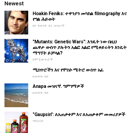
Newest
Hoakin Feniks: ተዋንያን መካከል filmography እና
የግል ሕይወት
ስነ ጥበባት እና መዝናኛ
"Mutants: Genetic Wars": እንዴት ነው በዚህ
ጨዋታ ውስጥ ያሉትን አልፎ አልፎ የሚቀይሩትን እንዴት
ማግኘት ይቻላል?
ኮምፒውተሮች
ሚስጥሮችን እና የሞስኮ ሜትሮ ውስጥ አፈ
በመጓዝ ላይ
Anapa መዝናኛ. ግምገማዎች
በመጓዝ ላይ
"Gaupsin": ለአጠቃቀም እና ለአጠቃቀም መመሪያዎች
ግትርነት