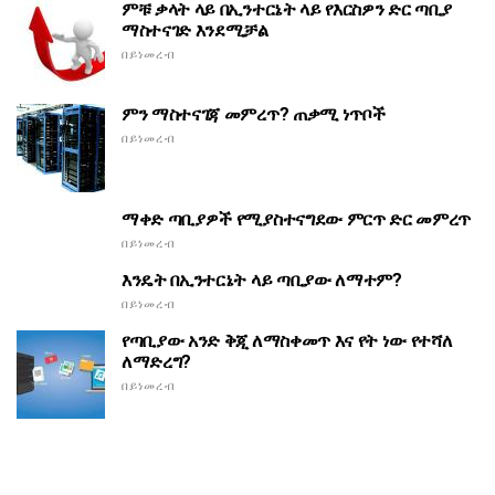
ምቹ ቃላት ላይ በኢንተርኔት ላይ የእርስዎን ድር ጣቢያ
ማስተናገድ እንደሚቻል
በይነመረብ
ምን ማስተናገጃ መምረጥ? ጠቃሚ ነጥቦች
በይነመረብ
ማቀድ ጣቢያዎች የሚያስተናግደው ምርጥ ድር መምረጥ
በይነመረብ
እንዴት በኢንተርኔት ላይ ጣቢያው ለማተም?
በይነመረብ
የጣቢያው አንድ ቅጂ ለማስቀመጥ እና የት ነው የተሻለ
ለማድረግ?
በይነመረብ