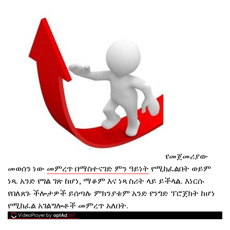
የመጀመሪያው
መወሰን ነው
መምረጥ በማስተናገድ ምን ዓይነት
የሚከፈልበት ወይም
ነጻ. አንድ የግል ገጽ ከሆነ, ማቆም እና ነጻ ስሪት ላይ ይችላል. እነርሱ
የበለጸጉ ችሎታዎች ይሰጣሉ ምክንያቱም አንድ የንግድ ፕሮጀክት ከሆነ
የሚከፈል አገልግሎቶች መምረጥ አለበት.