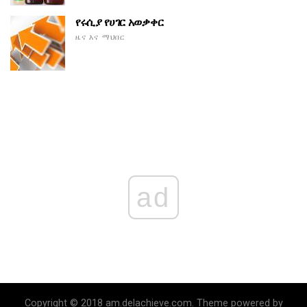
የሩሲያ የሀገር አወቃቀር
ዜና እና ማህበር
ad
Copyright © 2018 am.delachieve.com. Theme powered by