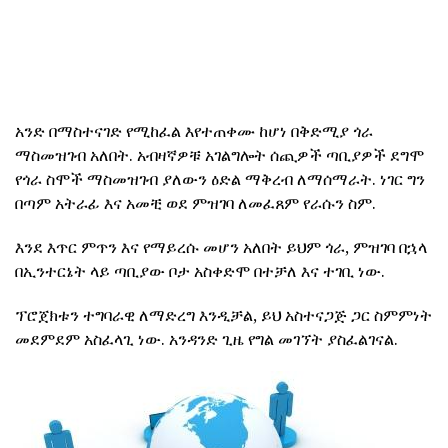
አንድ በማስተናገድ የሚከፈል እየተጠቀሙ ከሆነ በቅድሚያ ጎራ
ማስመዝገብ አለበት. አብዛኛዎቹ አገልግሎት ሰጪዎች ጣቢያዎች ደግሞ
የጎራ ስሞች ማስመዝገብ ያለውን ዕድል ማቅረብ ለማሰማራት. ነገር ግን
በጣም አትራፊ እና አመቺ ወደ ምዝገባ ለመፈጸም የራሱን ስም.
እንደ እጥር ምጥን እና የማይረሱ መሆን አለበት ይህም ጎራ, ምዝገባ በኋላ
በኢንተርኔት ላይ ጣቢያው ቦታ አስቀድሞ በተቻለ እና ተገቢ ነው.
ፕሮጀክቱን ተግባራዊ ለማድረግ እንዲቻል, ይህ አስተናጋጅ ጋር ስምምነት
መደምደም አስፈላጊ ነው. አንዳንድ ጊዜ የግል መገኘት ያስፈልገናል.