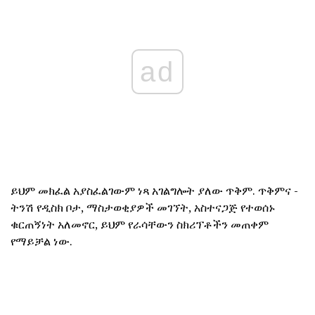
ad
ይህም መክፈል አያስፈልገውም ነጻ አገልግሎት ያለው ጥቅም. ጥቅምና -
ትንሽ የዲስክ ቦታ, ማስታወቂያዎች መገኘት, አስተናጋጅ የተወሰኑ
ቁርጠኝነት አለመኖር, ይህም የራሳቸውን ስክሪፕቶችን መጠቀም
የማይቻል ነው.