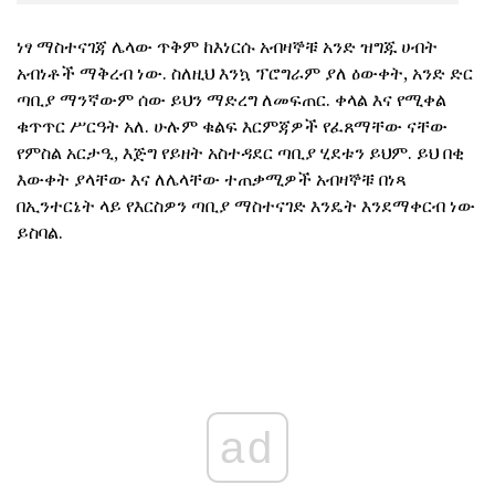
ነፃ ማስተናገጃ ሌላው ጥቅም ከእነርሱ አብዛኞቹ አንድ ዝግጁ ሀብት
አብነቶች ማቅረብ ነው. ስለዚህ እንኳ ፕሮግራም ያለ ዕውቀት, አንድ ድር
ጣቢያ ማንኛውም ሰው ይህን ማድረግ ለመፍጠር. ቀላል እና የሚቀል
ቁጥጥር ሥርዓት አለ. ሁሉም ቁልፍ እርምጃዎች የፈጸማቸው ናቸው
የምስል አርታዒ, እጅግ የይዘት አስተዳደር ጣቢያ ሂደቱን ይህም. ይህ በቂ
እውቀት ያላቸው እና ለሌላቸው ተጠቃሚዎች አብዛኞቹ በነጻ
በኢንተርኔት ላይ የእርስዎን ጣቢያ ማስተናገድ እንዴት እንደማቀርብ ነው
ይስባል.
ad