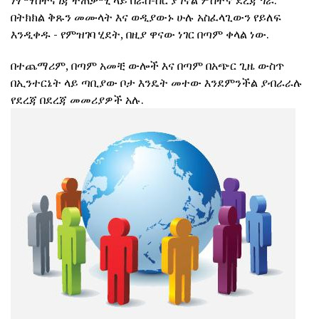
ነፃ ማስተናገጃ ተጠቃሚ ላይ በራስ-ሰር ያገኛል ሦስተኛ ደረጃ ጎራ.
በትክክል ቅጹን መሙላት እና ወዲያውኑ ሁሉ አስፈላጊውን የይለፍ
እንዲቀዱ - የምዝገባ ሂደት, በዚያ ዋናው ነገር በጣም ቀላል ነው.
በተጨማሪም, በጣም አመቺ ውሎች እና በጣም በአጭር ጊዜ ውስጥ
በኢንተርኔት ላይ ጣቢያው ቦታ እንዴት መተው እንደምንችል ያብራራሉ
የደረጃ በደረጃ መመሪያዎች አሉ.