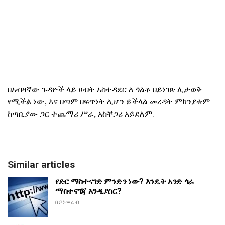
በአብዛኛው ጉዳዮች ላይ ሀብት አስተዳደር ለ ጎልቶ በይነገጽ ሊታወቅ
የሚችል ነው, እና በጣም በፍጥነት ሊሆን ይችላል መረዳት ምክንያቱም
ከጣቢያው ጋር ተጨማሪ ሥራ, አስቸጋሪ አይደለም.
Similar articles
የድር ማስተናገድ ምንድን ነው? እንዴት አንድ ጎራ
ማስተናገጃ እንዲያስር?
በይነመረብ