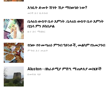
እንዴት ድመት ሽንት ሽታ ማስወገድ ነው?
መነሻ እና ቤተሰብ
ቤላሩስ ውስጥ ቤተ እምነት. ቤላሩስ ውስጥ ቤተ እምነት
በኋላ ምን ይከሰታል
ዜና እና ማህበር
የሰው የተመጣጠነ ምግብ ዓይነቶች, መልካም የአመጋገብ
ምግብ እና መጠጥ
Aluston - በክራይሚያ ምሽግ. ማጠቃለያ መስህቦች
በመጓዝ ላይ