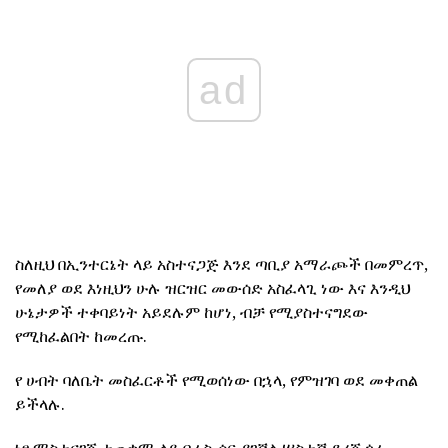
ad
ስለዚህ በኢንተርኔት ላይ አስተናጋጅ እንደ ጣቢያ አማራጮች በመምረጥ,
የመለያ ወደ እነዚህን ሁሉ ዝርዝር መውሰድ አስፈላጊ ነው እና እንዲህ
ሁኔታዎች ተቀባይነት አይደሉም ከሆነ, ብቻ የሚያስተናግደው
የሚከፈልበት ከመረጡ.
የ ሀብት ባለቤት መስፈርቶች የሚወሰነው በኋላ, የምዝገባ ወደ መቀጠል
ይችላሉ.