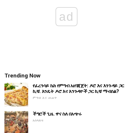
ad
Trending Now
የፈረንሳይ ኬክ የምግብ አዘገጃጀት: ዶሮ እና እንጉዳይ ጋር
ኪቼ. እንዴት ዶሮ እና እንጉዳዮች ጋር ኪቼ ማብሰል?
ምግብ እና መጠጥ
ችግሮች ጊዜ. ዋና ስለ በአጭሩ
አሰላለፍ