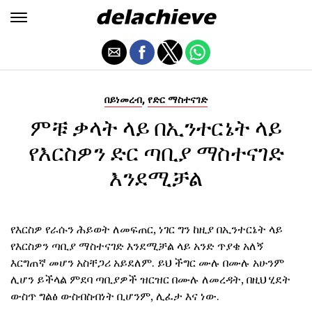
,
በይነመረብ
የድር ማስተናገድ
ምቹ ቃላት ላይ በኢንተርኔት ላይ
የእርስዎን ድር ጣቢያ ማስተናገድ
እንደሚቻል
የእርስዎ የራሱን ሕይወት ለመፍጠር, ነገር ግን ከዚያ በኢንተርኔት ላይ
የእርስዎን ጣቢያ ማስተናገድ እንደሚቻል ላይ አንድ ጥያቄ አለኝ
እርግጠኛ መሆን አስቸጋሪ አይደለም. ይህ ችግር ሙሉ በሙሉ አሁንም
ሊሆን ይችላል ምደባ ጣቢያዎች ዝርዝር በሙሉ ለመረዳት, በዚህ ሂደት
ውስጥ ግልፅ ውስብስብነት ቢሆንም, ሊፈታ እና ነው.