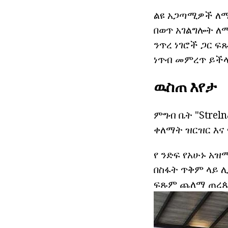
ልዩ አጋጣሚዎች ለማ
በወጥ አገልግሎት ለ
ንጥረ ነገሮች ጋር ፍ
ነጥብ መምረጥ ይችላ
ዉስጠ እየታ
ምግብ ቤት "Streln
ቀለማት ዝርዝር እና 
የ ንድፍ የአሁኑ አዝ
በስፋት ጥቅም ላይ ሊ
ፍጹም ጨለማ ጠረጴዛ