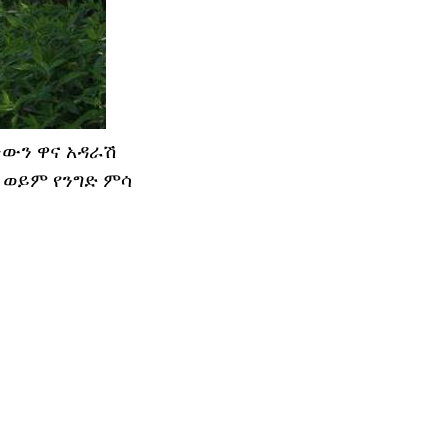
ነውን ዋና አዳራሽ
 ወይም የንግድ ምሳ