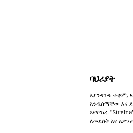
ባህሪያት
እያንዳንዱ ተቋም, 
እንዲሰማቸው እና ደ
እየሞከረ. "Streln
ለመደሰት እና አዎንታ