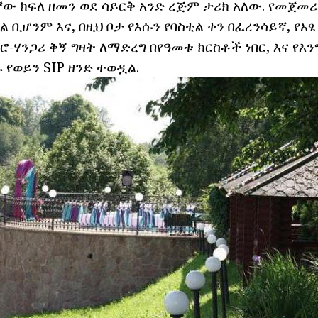
ኛው ክፍለ ዘመን ወደ ሳይርቅ አንድ ረጅም ታሪክ አለው. የመጀመ
 ቢሆንም እና, በዚህ ቦታ የእሱን የባስቲል ቀን በፈረንሳይኛ, የአ
ሮ-ሃንጋሪ ቅኝ ግዛት ለማድረግ በየዓመቱ ክርስቶች ነበር, እና የእ
 የወይን SIP ዘንድ ተወዷል.