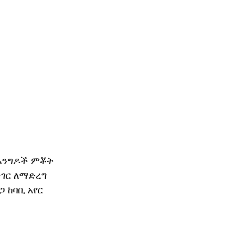
 እንግዶች ምቾት
ነገር ለማድረግ
ጋ ከባቢ አየር