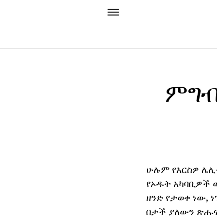
ምግብ 
ሁሉም የእርስዎ ሌሊ
የኦዱት አካባቢዎች ው
ዘንድ የታወቀ ነው, 
በታች ያለውን ጽሑፍ