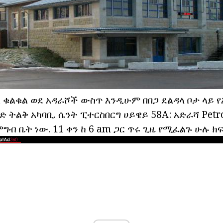
 ቁልቁል ወደ አዳራሾች ውስጥ እንዲሁም በበጋ ደልዳላ ቦታ ላይ 
ድ ትልቅ አካባቢ. ሴንት ፒተርስበርግ ሀይዌይ 58A: አድራሻ Petr
ምግብ ቤት ነው. 11 ቀን ከ 6 am ጋር ጥሩ ጊዜ የሚፈልጉ ሁሉ ክ