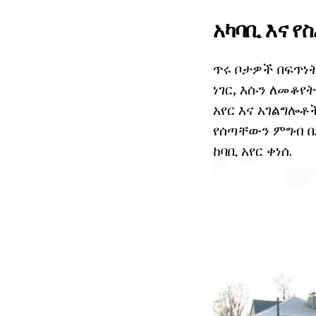
አካባቢ እና የ
ጥሩ ቦታዎች በፍጥነት
ነገር, እሱን ለመቆየ
አየር እና አገልግሎቶ
የሰጣቸውን ምግብ ቤት
ከባቢ አየር ቀነሰ.