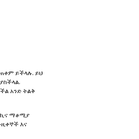
ጠቀም ይችላሉ. ይህ
ያስችላል.
ሚችል አንድ ትልቅ
የመኪና ማቆሚያ
ሙዚቀኞች እና