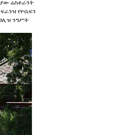
ሪያው ሬስቶራንት
ፄ ፍራንዝ የዮሴፍን
ንግሊዝ ንግሥት