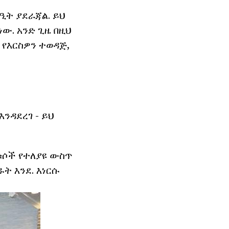
ዒት ያደራጃል. ይህ
ው. አንድ ጊዜ በዚህ
 የእርስዎን ተወዳጅ,
እንዳደረገ - ይህ
ቁሶች የተለያዩ ውስጥ
ት እንደ. እነርሱ