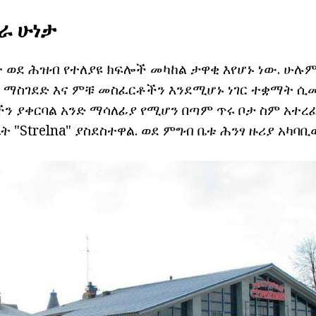
ስራ ሁነታ
 ወደ ሕዝብ የተለያዩ ክፍሎች መካከል ታዋቂ እየሆኑ ነው. ሁሉም
ት ማስገደድ እና ምቹ መስፈርቶችን እንደሚሆኑ ነገር ተቋማት ሲመ
ችን ያቀርባል አንድ ማሳለፊያ የሚሆን በጣም ጥሩ ቦታ ስም አተረ
 "Strelna" ያስደስተዋል. ወደ ምግብ ቤቱ ሕንፃ ዙሪያ አካባቢ