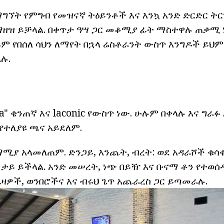
ግኘት የምግብ የመዝናኛ ትዕይንቶች እና እንኳ አንድ ድርድር ትር
ማዘዝ ይቻላል. በቀጥታ ዓሣ ጋር መቆሚያ ፊት ማስተዋሉ ጠቃሚ ነ
ጹም የበሰለ ሳህን ለማየት በኋላ ሬስቶራንት ውስጥ እንግዶች ይህም
ሉ.
a" ቄንጠኛ እና laconic የውስጥ ነው. ሁሉም በቀላሉ እና ግራፉ 
የተለያዩ ጫና አይደለም.
ማሚያ አላመለጠም. ድንጋይ, እንጨት, ብረት: ወደ አዳራሾች ቁሳ
ታይ ይችላል. አንድ መሠረት, ነጭ በይዥ እና ቡናማ ቶን የተወሰዱ
ዎች, ወንበሮችና እና ብሩህ ጌጥ አጨራረስ ጋር ይጣመራሉ.