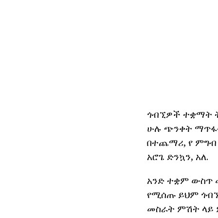
ጎብኚዎች ተቋማት ት
ሁሉ ጭንቀት ማጥፋት
በተጨማሪ, የ ምግብ 
አሮጌ ድንኳን, አለ.
አንድ ተቋም ውስጥ መ
የሚሰጡ ይህም ጎብኚ
መስራት ምሽት ላይ 