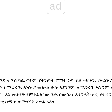
ad
አንድ ትንሽ ካፌ ወይም የቅንጦት ምግብ ነው አለመሆኑን, የእርሱ
ፍ በማቋረጥ, እነሱ ይጠበቃል ሁሉ አያገኙም ለማድረግ ሁሉንም 
a" - እኔ መቆየት የምንፈልገው ቦታ. በውስጡ እንግዶች ዘና, የተረጋ
ዊ ስሜት ለማግኘት እድል አለን.