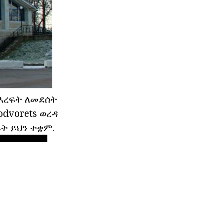
የእረፍት ለመደሰት
odvorets ወረዳ
ፍት ይህን ተቋም.