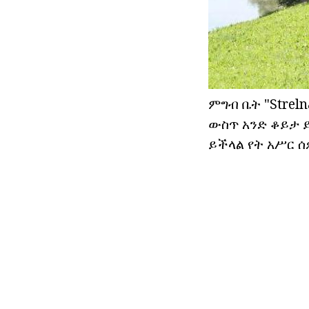
ምግብ ቤት "Strel
ውስጥ አንድ ቆይታ ይ
ይችላል የት አሥር ሰ