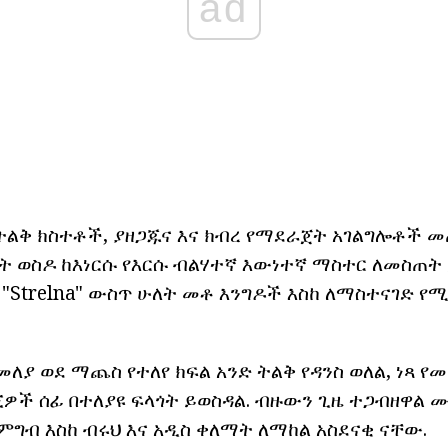
ad
ልቅ ክስተቶች, ያዘጋጁና እና ክብረ የማደራጀት አገልግሎቶች መ
 ወስዶ ከእነርሱ የእርሱ ብልሃተኛ እውነተኛ ማስተር ለመስጠት 
"Strelna" ውስጥ ሁለት መቶ እንግዶች እስከ ለማስተናገድ የ
ለያ ወደ ማጨስ የተለየ ክፍል አንድ ትልቅ የዳንስ ወለል, ነጻ 
ዎች ሰፊ በተለያዩ ፍላጎት ይወስዳል. ብዙውን ጊዜ ተጋብዘዋል 
ምግብ እስከ ብሩህ እና አዲስ ቀለማት ለማከል አስደናቂ ናቸው.