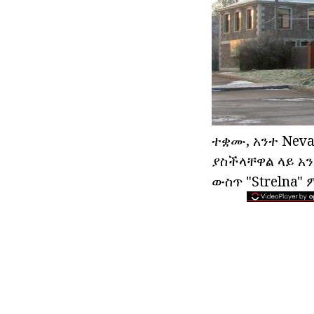
ተቋሙ, አንተ Neva
ያስችላቸዋል ላይ አን
ውስጥ "Strelna" 