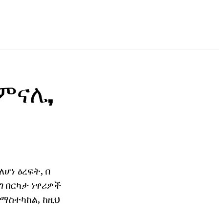
 ምናሌ,
ሆነ ዕረፍት, በ
ግ በርካታ ነዋሪዎች
ለማስተካከል, ከዚህ