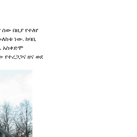
 ሰው በዚያ የተለየ
ለከቱ ነው. ከባቢ
ፈ አስቀድሞ
ው የተረጋጋና ዘና ወደ