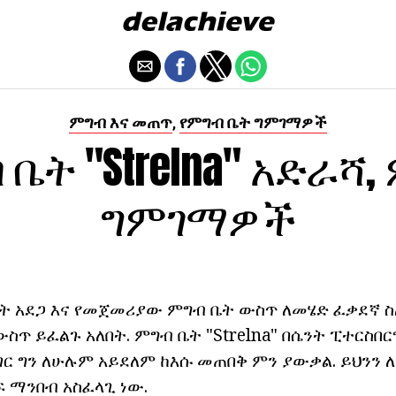
ምግብ እና መጠጥ
የምግብ ቤት ግምገማዎች
,
ቤት "Strelna" አድራሻ,
ግምገማዎች
ት አደጋ እና የመጀመሪያው ምግብ ቤት ውስጥ ለመሄድ ፈቃደኛ ስለ
ስጥ ይፈልጉ አለበት. ምግብ ቤት "Strelna" በሴንት ፒተርስበር
ነገር ግን ለሁሉም አይደለም ከእሱ መጠበቅ ምን ያውቃል. ይህንን 
 ማንበብ አስፈላጊ ነው.