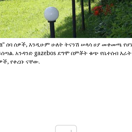
na" ሰባ ሰዎች, እንዲሁም ሁለት ትናንሽ ሠላሳ ሀያ መቀመጫ የሆ
ሰጣል. አንዳንድ gazebos ደግሞ በምቾት ቁጭ የቤተሰብ እራት
ዎች, የቀረቡ ናቸው.