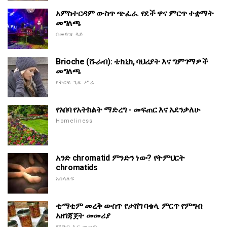
አምስተርዳም ውስጥ ጭፈራ. የደች ዋና ምርጥ ተቋማት
መግለጫ
በመጓዝ ላይ
Brioche (ሹራብ): ቴክኒክ, ባህሪያት እና ግምገማዎች
መግለጫ
የትርፍ ጊዜ ሥራ
የአበባ የአትክልት ማድረግ - መፍጠር እና አደንቃለሁ
Homeliness
አንድ chromatid ምንድን ነው? የትምህርት
chromatids
አሰላለፍ
ቲማቲም መረቅ ውስጥ የታሸገ ባቄላ. ምርጥ የምግብ
አዘገጃጀት መመሪያ
ምግብ እና መጠጥ