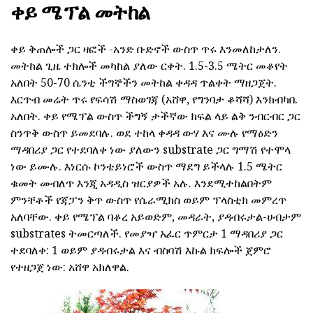
ቀይ ሜፕል መትከል
ቀይ ቅጠሎች ጋር ዛፎች -አንድ ቡድኖች ውስጥ ጥሩ እንመለከታለን.
መትከል ጊዜ ተክሎች መካከል ያለው ርቀት. 1.5-3.5 ሜትር መቆየት
አለበት 50-70 ሴንቲ ችግኞችን መትከል ቀዳዳ ጥልቀት ማዘጋጀት.
እርጥብ መሬት ጥሩ የፍሳሽ ማስወገጃ (አሸዋ, የግንባታ ቆሻሻ) እንክብካቤ
አለበት. ቀይ የሜፕል ውስጥ ችግኝ ታችኛው ክፍል ላይ ልቅ ንብርብር ጋር
ስንጥቅ ውስጥ ይመደባሉ. ወደ ተከላ ቀዳዳ ውሃ እና ሙሉ የማዕድን
ማዳበሪያ ጋር የተደባለቀ ነው ያለውን substrate ጋር ግማሽ የተሞላ
ነው ይሙሉ. እነርሱ ኮንቴይነሮች ውስጥ ማደግ ይችላሉ 1.5 ሜትር
ቁመት መብለጥ እንጂ አዳዲስ ዝርያዎች አሉ. እንደሚተከልበትም
ምንቸቶች የጃፓን ቅጥ ውስጥ የሴራሚክስ ወይም ፕላስቲክ መምረጥ
አለባቸው. ቀይ የሜፕል ባቆረ አይወድም, መዳራት, ያዳብሩታል-ሀብታም
substrates ትመርጣለች. የመያዣ አፈር ጥምርታ 1 ማዳበሪያ ጋር
ተደባለቀ: 1 ወይም ያዳብሩታል እና ብስባሽ እኩል ክፍሎች ጀምሮ
የተዘጋጀ ነው: አሸዋ አክለዋል.