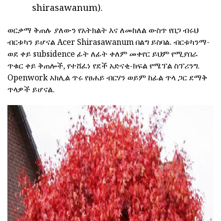
shirasawanum).
ወርቃማ ቅጠሉ ያለውን የአትክልት እና ለመከለል ውስጥ የበጋ ብሩህ
ብርቱካን ይሆናል Acer Shirasawanum በልግ ይስባል. ብርቱካንማ-
ወደ ቀይ subsidence ፊት ለፊት ቀለም መቀየር ይህም የሚያበራ
ጥቁር ቀይ ቅጠሎች, የተሸፈነ የደች አድናቂ-ክፍል የሜፕል ስፕሪንግ.
Openwork አክሊል ጥሩ የፀሐይ ብርሃን ወይም ከፊል ጥላ ጋር ደማቅ
ጥላዎች ይሆናል.