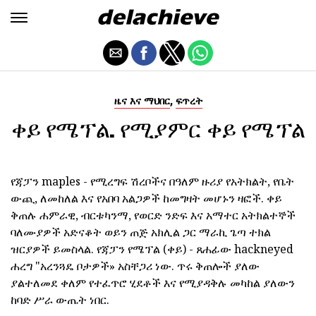
,
ዜና እና ማህበር
ፍጥረት
ቀይ የሜፕል. የሚያምር ቀይ የሜፕል
የጃፓን maples - የሚረግፍ ሽረቦችና በዓለም ዙሪያ የአትክልት, የቤት
ውጪ, ለመከለል እና የአበባ አልጋዎች ከመግዛት መሆኑን ዛፎች. ቀይ
ቅጠሉ ሐምራዊ, ብርቱካንማ, የወርድ ንድፍ እና አማተር አትክልተኞች
ባለሙያዎች አድናቆት ወይን ጠጅ አክሊል ጋር ማራኪ ጌጣ ተክል
ዝርያዎች ይመስላል. የጃፓን የሜፕል (ቀይ) - ጸሐፊው hackneyed
ሐረግ "አረንጓዴ ቦታዎች» አስቸጋሪ ነው. ጥሩ ቅጠሎች ያለው
ያልተለመደ ቀለም የተፈጥሮ ሂደቶች እና የሚያዳቅሉ መካከል ያለውን
ከባድ ሥራ ውጤት ነበር.