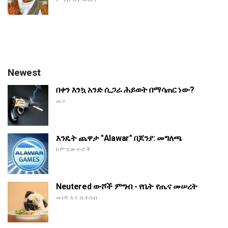
Newest
በቀን እንኳ አንድ ሲጋራ ሕይወት በማሳጠር ነው?
ጤና
እንዴት ጨዋታ "Alawar" በጆንያ: መግለጫ
ኮምፒውተሮች
Neutered ውሾች ምግብ - የቤት የጤና መሠረት
መነሻ እና ቤተሰብ