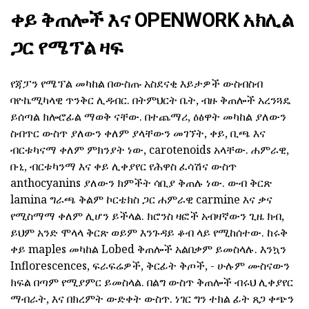
ቀይ ቅጠሎች እና OPENWORK አክሊል
ጋር የሜፕል ዛፍ
የጃፓን የሜፕል መካከል በውስጡ አስደናቂ እይታዎች ውስብስብ
ባዮኬሚካላዊ ጥንቅር ሊዳብር. በትምህርት ቤት, ብዙ ቅጠሎች አረንጓዴ
ይሰጣል ክሎሮፊል ማወቅ ናቸው. በተጨማሪ, ዕፅዋት መካከል ያለውን
ስብጥር ውስጥ ያለውን ቀለም ያላቸውን መገኘት, ቀይ, ቢጫ እና
ብርቱካናማ ቀለም ምክንያት ነው, carotenoids አላቸው. ሐምራዊ,
ቡኒ, ብርቱካንማ እና ቀይ ሊቀያየር የሕዋስ ፈሳሽና ውስጥ
anthocyanins ያለውን ክምችት ሳቢያ ቅጠሉ ነው. ውብ ቅርጽ
lamina ግራጫ ቅልም ኮርቴክስ ጋር ሐምራዊ carmine እና ቃና
የሚስማማ ቀለም ሊሆን ይችላል. ክሮንስ ዛፎች አብዛኛውን ጊዜ ክብ,
ይህም አንድ ሞላላ ቅርጽ ወይም እንጉዳይ ቆብ ላይ የሚከሰተው. ከሩቅ
ቀይ maples መካከል Lobed ቅጠሎች አልበቃም ይመስላሉ. እንኳን
Inflorescences, ፍራፍሬዎች, ቅርፊት ቅጦች, - ሁሉም ሙስናውን
ክፍል በጣም የሚያምር ይመስላል. በልግ ውስጥ ቅጠሎች ብሩህ ሊቀያየር
ማብራት, እና በክረምት ውድቀት ውስጥ. ነገር ግን ተክል ፊት ጸጋ ቀጭን