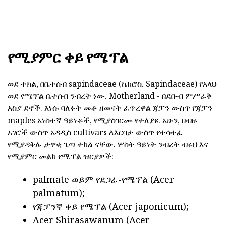
የሚያምር ቀይ የሜፕል
ወደ ተክል, በቤተሰብ sapindaceae (ኬክሮስ. Sapindaceae) የአላህ
ወደ የሜፕል ቤተሰብ ንብረት ነው. Motherland - በደቡብ ምሥራቅ
እስያ ደኖች. እነሱ ባለፉት መቶ ዘመናት ፈጥረዋል ጃፓን ውስጥ የጃፓን
maples አነስተኛ ዓይነቶች, የሚያስገርሙ የተለያዩ. አሁን, በብዙ
አገሮች ውስጥ አዳዲስ cultivars ለእርባታ ውስጥ የተሳተፈ
የሚያዳቅሉ ታዋቂ ጌጣ ተክል ናቸው. ሦስት ዓይነት ንብረት ብሩህ እና
የሚያምር መልክ የሜፕል ዝርያዎች:
palmate ወይም የደጋፊ-የሜፕል (Acer
palmatum);
የጃፓንኛ ቀይ የሜፕል (Acer japonicum);
Acer Shirasawanum (Acer