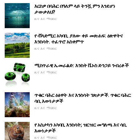
እርስዎ በባሕር በዓለም ላይ ትንሿ ምን እንደሆነ
ታውቃለህ?
ዜና እና ማህበር
የ ቭላድሚር አካባቢ ያለው ቀይ መጽሐፍ: ዕጽዋትና
እንስሳት. ተፈጥሮ አስቀምጥ
ዜና እና ማህበር
ሚስጥራዊ ኤመራልድ: እንስት ቬኑስ ድንጋይ ንብረቶች
ዜና እና ማህበር
ጥቁር ባሕር ዕፅዋት እና እንስሳት ገጽታዎች. ጥቁር ባሕር:
ሳቢ እውነታዎች
ዜና እና ማህበር
የ አስታካን አካባቢ እንስሳት; ዝርዝር መግለጫ እና ሳቢ
እውነታዎች
ዜና እና ማህበር