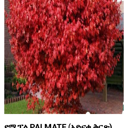
ad
የሜፕል PALMATE (አድናቂ ቅርጽ)