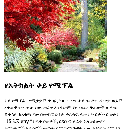
የአትክልት ቀይ የሜፕል
ቀይ የሜፕል - የሚቋቋም ተክል, ነገር ግን የፀሐይ ብርሃን በቀጥታ ወይም
ረቂቆች የተጋለጠ ነው. ዛፎች እንዲሁም ያለጊዜው ቅጠሎች ሊያጡ
ይችላሉ ከአቁማዳው በመጥፎ ሁኔታ ተጽዕኖ. የሙቀት በታች ቢወድቅ
-15 S.Kleny ° ክፍት ቦታዎች, በደቡብ-ለፊት አልወደውም
ቅርንጫፎች እና ስሮች ውርጭ በማድረግ ጉዳት ነው. ለእነርሱ የሚሆን