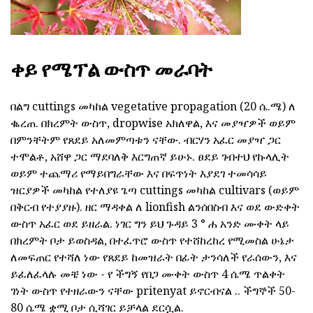
ቀይ የሜፕል ውስጥ መራባት
በልግ cuttings መካከል vegetative propagation (20 ሴ.ሜ) ለ
ቈረጠ. በክረምት ውስጥ, dropwise አክለዋል, እና መያዣዎች ወይም
በምንቸትም የጸደይ አለመምጣቱን ናቸው. ብርሃን አፈር መያዣ ጋር
ተሞልቶ, አሸዋ ጋር ማደባለቅ እርግጠኛ ይሁኑ. ፀደይ ገብተህ የኩላሊት
ወይም ተጨማሪ የማይበግራቸው እና በፍጥነት እያደገ ተመሳሳይ
ዝርያዎች መካከል የተለያዩ ጌጣ cuttings መካከል cultivars (ወይም
በቅርብ የተያያዙ). ዘር ማዳቀል ለ lionfish ልንሰበስብ እና ወደ ውድቀት
ውስጥ አፈር ወደ ይዘራል. ነገር ግን ይህ ጉዳይ 3 ° ሐ አንድ ሙቀት ላይ
በክረምት ቦታ ይወስዳል, በተፈጥሮ ውስጥ የተሸከረከረ የሚመስል ሁኔታ
ለመፍጠር የተሻለ ነው የጸደይ ከመዝራት በፊት ታንሳለች የራሰውን, እና
ይፈለፈላሉ መቼ ነው - የ ችግኝ የበጋ ሙቀት ውስጥ 4 ሴሜ ጥልቀት
ገነት ውስጥ የተዘራውን ናቸው pritenyat ይኖርብናል .. ችግኞች 50-
80 ሴሜ ቋሚ ቦታ ሲሻገር ይቻላል ደርሷል.