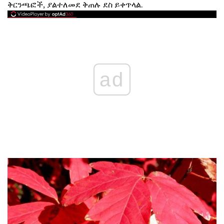
ቅርንጫፎች, ያልተለመደ ቅጠሉ ደስ ይቀጥላል.
ad