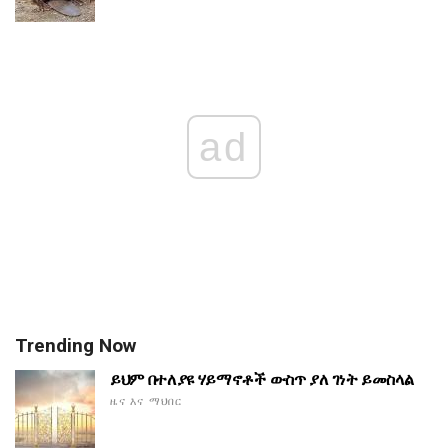
ad
Trending Now
ይህም በተለያዩ ሃይማኖቶች ውስጥ ያለ ገነት ይመስላል
ዜና እና ማህበር