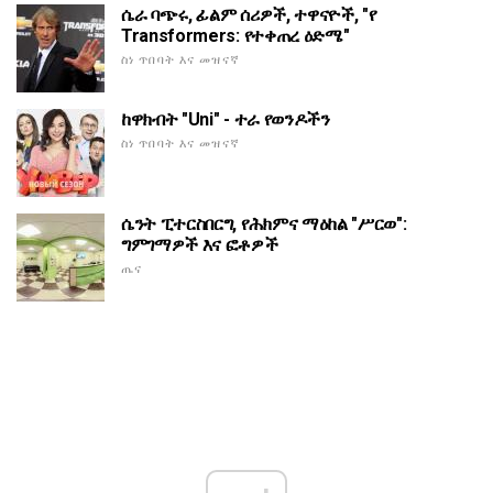
ሴራ ባጭሩ, ፊልም ሰሪዎች, ተዋናዮች, "የ
Transformers: የተቀጠረ ዕድሜ"
ስነ ጥበባት እና መዝናኛ
ከዋክብት "Uni" - ተራ የወንዶችን
ስነ ጥበባት እና መዝናኛ
ሴንት ፒተርስበርግ, የሕክምና ማዕከል "ሥርወ":
ግምገማዎች እና ፎቶዎች
ጤና