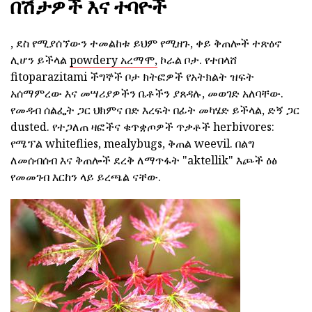
በሽታዎች እና ተባዮች
, ደስ የሚያሰኘውን ተመልከቱ ይህም የሚዘጉ, ቀይ ቅጠሎች ተጽዕኖ
ሊሆን ይችላል
powdery አረማሞ,
ኮራል ቦታ. የተበላሸ
fitoparazitami ችግኞች ቦታ ክትፎዎች የአትክልት ዝፍት
አሰማምረው እና መሣሪያዎችን ቤቶችን ያጸዳሉ, መወገድ አለባቸው.
የመዳብ ሰልፌት ጋር ህክምና በድ እረፍት በፊት መካሄድ ይችላል, ድኝ ጋር
dusted. የተጋለጠ ዛፎችና ቁጥቋጦዎች ጥቃቶች herbivores:
የሜፕል whiteflies, mealybugs, ቅጠል weevil. በልግ
ለመሰብሰብ እና ቅጠሎች ደረቅ ለማጥፋት "aktellik" እጮች ዕፅ
የመመገብ እርከን ላይ ይረጫል ናቸው.