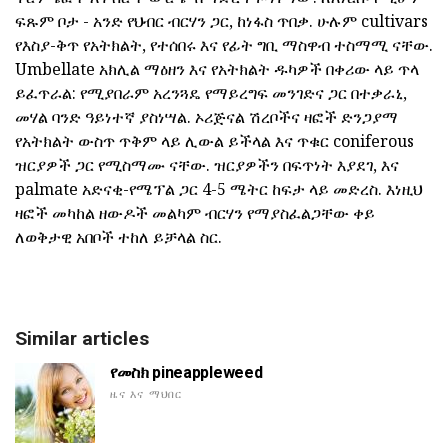
ፍጹም ቦታ - አንድ የህብር ብርሃን ጋር, ከነፋስ ጥበቃ. ሁሉም cultivars
የእስያ-ቅጥ የአትክልት, የተሰበሩ እና የፊት ግቢ ማስዋብ ተስማሚ ናቸው.
Umbellate አክሊል ማዕዘን እና የአትክልት ዱካዎች በቀሪው ላይ ጥላ
ይፈጥራል: የሚያበራም አረንጓዴ የማይረግፍ መንገድና ጋር በተቃራኒ,
መሃል ባንድ ዓይነተኛ ያስነሣል. ኦሪጅናል ሽረቦችና ዛፎች ድንጋያማ
የአትክልት ውስጥ ጥቅም ላይ ሊውል ይችላል እና ጥቁር coniferous
ዝርያዎች ጋር የሚስማሙ ናቸው. ዝርያዎችን በፍጥነት እያደገ, እና
palmate አድናቂ-የሜፕል ጋር 4-5 ሜትር ከፍታ ላይ መድረስ. እነዚህ
ዛፎች መካከል ዘውዶች መልካም ብርሃን የማያስፈልጋቸው ቀይ
ለወቅታዊ አበቦች ተከለ ይቻላል ስር.
Similar articles
የመስክ pineappleweed
ዜና እና ማህበር