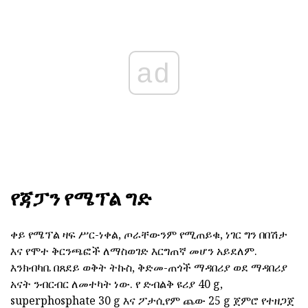
ad
የጃፓን የሜፕል ግድ
ቀይ የሜፕል ዛፍ ሥር-ነቀል, ጦራቸውንም የሚጠይቁ, ነገር ግን በበሽታ
እና የሞተ ቅርንጫፎች ለማስወገድ እርግጠኛ መሆን አይደለም.
እንክብካቤ በጸደይ ወቅት ትኩስ, ቅድመ-ጠጎች ማዳበሪያ ወደ ማዳበሪያ
አናት ንብርብር ለመተካት ነው. የ ድብልቅ ዩሪያ 40 g,
superphosphate 30 g እና ፖታሲየም ጨው 25 g ጀምሮ የተዘጋጀ