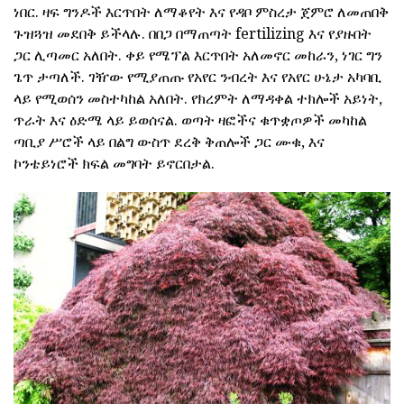
ነበር. ዛፍ ግንዶች እርጥበት ለማቆየት እና የዳቦ ምስረታ ጀምሮ ለመጠበቅ
ጉዝጓዝ መደበቅ ይችላሉ. በበጋ በማጠጣት fertilizing እና የያዙበት
ጋር ሊጣመር አለበት. ቀይ የሜፕል እርጥበት አለመኖር መከራን, ነገር ግን
ጌጥ ታጣለች. ገዥው የሚያጠጡ የአየር ንብረት እና የአየር ሁኔታ አካባቢ
ላይ የሚወሰን መስተካከል አለበት. የክረምት ለማዳቀል ተክሎች አይነት,
ጥራት እና ዕድሜ ላይ ይወሰናል. ወጣት ዛፎችና ቁጥቋጦዎች መካከል
ጣቢያ ሥሮች ላይ በልግ ውስጥ ደረቅ ቅጠሎች ጋር ሙቁ, እና
ኮንቴይነሮች ክፍል መግባት ይኖርበታል.