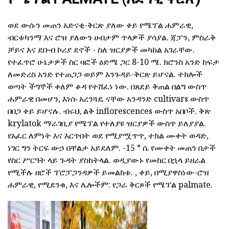
ወደ ውሱን መጠን አድናቂ-ቅርጽ ያለው ቀይ የሜፕል ሐምራዊ,
ብርቱካንማ እና ሮዝ ያለውን ሀብታም ጥላዎች ያሳያል. ጃፓን, ምስራቅ
ቻይና እና ደቡብ ኮሪያ ደኖች - ስለ ዝርያዎች መካከል አገራቸው.
የተፈጥሮ ሁኔታዎች ስር ዛፎች ዕድሜ ጋር 8-10 ሜ. ክሮንስ አንድ ከፍታ
ለመድረስ አንድ የተጠጋጋ ወይም እንጉዳይ-ቅርጽ ይሆናል. ተክሎች
ወጣት ችግኞች ቀለም ቆዳ የተሸፈነ ነው. በጸደይ ቅጠል በልግ ውስጥ
ሐምራዊ በመሆን, እነሱ አረንጓዴ ናቸው አንዳንድ cultivars ውስጥ
በበጋ ቀይ ይሆናሉ. ብሩህ, ልቅ inflorescences ውስጥ አበቦች. ቅጽ
krylatok ማራገቢያ የሜፕል የተለያዩ ዝርያዎች ውስጥ ይለያያል.
የአፈር ለምነት እና እርጥበት ወደ የሚያሟጥጥ, ተክል ሙቀት ወዳድ,
ነገር ግን ትርፍ ውኃ በቸልታ አይደለም. -15 ° ሴ የሙቀት መጠን በታች
የስር ሥርዓት ላይ ጉዳት ያስከትላል. ወዲያውኑ የመከር በኋላ ይዘራል
የሚችሉ ዘሮች ፕሮፓጋንዳዎች ይመልከቱ. , ቀይ, በሚያዋስነው-ሮዝ
ሐምራዊ, የሚደንቁ, እና ሌሎችም: የጋራ ቅርጾች የሜፕል palmate.